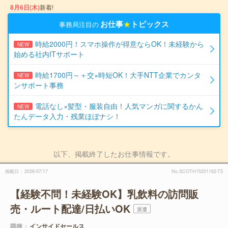
8月6日(木)
新着!
お仕事
★
トピックス
事務局注目の
時給2000円！スマホ操作が得意ならOK！未経験から
NEW
始める社内ITサポート
時給1700円～＋交×時短OK！大手NTT企業でカンタ
NEW
ンサポート事務
電話なし×髪型・服装自由！人気マンガに関するかん
NEW
たんデータ入力・残業ほぼナシ！
以下、掲載終了したお仕事情報です。
掲載日
2026/07/17
No.SCOTH15201162-T5
【経験不問！未経験OK】乳飲料の訪問販
売・ルート配達/日払いOK
派遣
職種
インサイドセールス