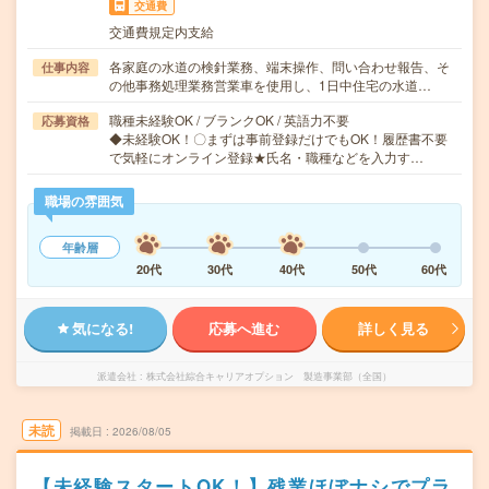
交通費
交通費規定内支給
各家庭の水道の検針業務、端末操作、問い合わせ報告、そ
仕事内容
の他事務処理業務営業車を使用し、1日中住宅の水道…
職種未経験OK / ブランクOK / 英語力不要
応募資格
◆未経験OK！〇まずは事前登録だけでもOK！履歴書不要
で気軽にオンライン登録★氏名・職種などを入力す…
職場の雰囲気
年齢層
20代
30代
40代
50代
60代
気になる!
応募へ進む
詳しく見る
派遣会社
株式会社綜合キャリアオプション 製造事業部（全国）
未読
掲載日
2026/08/05
【未経験スタートOK！】残業ほぼナシでプラ