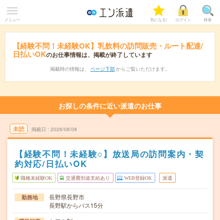
メニュー
気になる!
ログイン
検索
【経験不問！未経験OK】乳飲料の訪問販売・ルート配達/
日払いOK
のお仕事情報は、掲載が終了しています
掲載時の情報は、
ページ下部
からご覧いただけます。
お探しの条件に近い派遣のお仕事
未読
掲載日
2026/08/08
【経験不問！未経験○】放送局の訪問案内・契
約対応/日払いOK
職種未経験OK
交通費別途支給あり
WEB登録OK
派遣
長野県長野市
勤務地
長野駅からバス15分