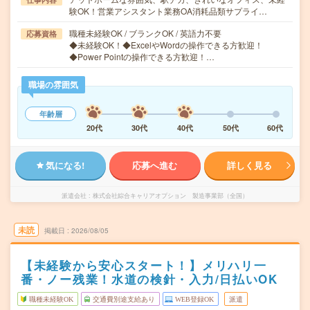
験OK！営業アシスタント業務OA消耗品類サプライ…
職種未経験OK / ブランクOK / 英語力不要
応募資格
◆未経験OK！◆ExcelやWordの操作できる方歓迎！
◆Power Pointの操作できる方歓迎！…
職場の雰囲気
年齢層
20代
30代
40代
50代
60代
気になる!
応募へ進む
詳しく見る
派遣会社
株式会社綜合キャリアオプション 製造事業部（全国）
未読
掲載日
2026/08/05
【未経験から安心スタート！】メリハリ一
番・ノー残業！水道の検針・入力/日払いOK
職種未経験OK
交通費別途支給あり
WEB登録OK
派遣