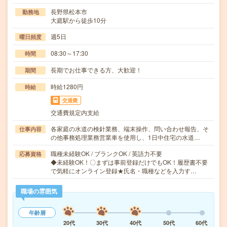
長野県松本市
勤務地
大庭駅から徒歩10分
週5日
曜日頻度
08:30～17:30
時間
長期でお仕事できる方、大歓迎！
期間
時給1280円
時給
交通費
交通費規定内支給
各家庭の水道の検針業務、端末操作、問い合わせ報告、そ
仕事内容
の他事務処理業務営業車を使用し、1日中住宅の水道…
職種未経験OK / ブランクOK / 英語力不要
応募資格
◆未経験OK！〇まずは事前登録だけでもOK！履歴書不要
で気軽にオンライン登録★氏名・職種などを入力す…
職場の雰囲気
年齢層
20代
30代
40代
50代
60代