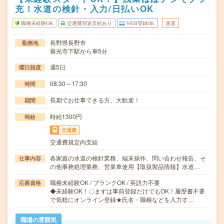
充！水道の検針・入力/日払いOK
職種未経験OK
交通費別途支給あり
WEB登録OK
派遣
長野県長野市
勤務地
善光寺下駅から車5分
週5日
曜日頻度
08:30～17:30
時間
長期でお仕事できる方、大歓迎！
期間
時給1300円
時給
交通費
交通費規定内支給
各家庭の水道の検針業務、端末操作、問い合わせ報告、そ
仕事内容
の他事務処理業務、営業車使用【取扱製品情報】水道…
職種未経験OK / ブランクOK / 英語力不要
応募資格
◆未経験OK！〇まずは事前登録だけでもOK！履歴書不要
で気軽にオンライン登録★氏名・職種などを入力す…
職場の雰囲気