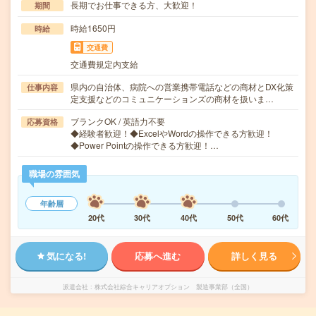
長期でお仕事できる方、大歓迎！
期間
時給1650円
時給
交通費
交通費規定内支給
県内の自治体、病院への営業携帯電話などの商材とDX化策
仕事内容
定支援などのコミュニケーションズの商材を扱いま…
ブランクOK / 英語力不要
応募資格
◆経験者歓迎！◆ExcelやWordの操作できる方歓迎！
◆Power Pointの操作できる方歓迎！…
職場の雰囲気
年齢層
20代
30代
40代
50代
60代
気になる!
応募へ進む
詳しく見る
派遣会社
株式会社綜合キャリアオプション 製造事業部（全国）