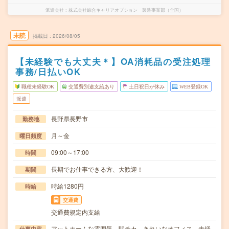
派遣会社
株式会社綜合キャリアオプション 製造事業部（全国）
未読
掲載日
2026/08/05
【未経験でも大丈夫＊】OA消耗品の受注処理
事務/日払いOK
職種未経験OK
交通費別途支給あり
土日祝日が休み
WEB登録OK
派遣
長野県長野市
勤務地
月～金
曜日頻度
09:00～17:00
時間
長期でお仕事できる方、大歓迎！
期間
時給1280円
時給
交通費
交通費規定内支給
アットホームな雰囲気、駅チカ、きれいなオフィス、未経
仕事内容