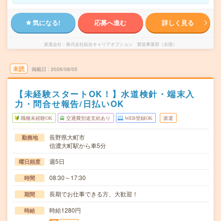
気になる!
応募へ進む
詳しく見る
派遣会社
株式会社綜合キャリアオプション 製造事業部（全国）
未読
掲載日
2026/08/05
【未経験スタートOK！】水道検針・端末入
力・問合せ報告/日払いOK
職種未経験OK
交通費別途支給あり
WEB登録OK
派遣
長野県大町市
勤務地
信濃大町駅から車5分
週5日
曜日頻度
08:30～17:30
時間
長期でお仕事できる方、大歓迎！
期間
時給1280円
時給