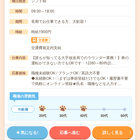
シフト制
曜日頻度
09:30～18:00
時間
長期でお仕事できる方、大歓迎！
期間
時給1900円
時給
交通費
交通費規定内支給
【誰もが知ってる大手放送局でのラウンダー業務！】車の
仕事内容
運転ができない方でもOKです・1日60～80件訪…
職種未経験OK / ブランクOK / 英語力不要
応募資格
◆未経験OK！〇まずは事前登録だけでもOK！履歴書不要
で気軽にオンライン登録★氏名・職種などを入力す…
職場の雰囲気
年齢層
20代
30代
40代
50代
60代
気になる!
応募へ進む
詳しく見る