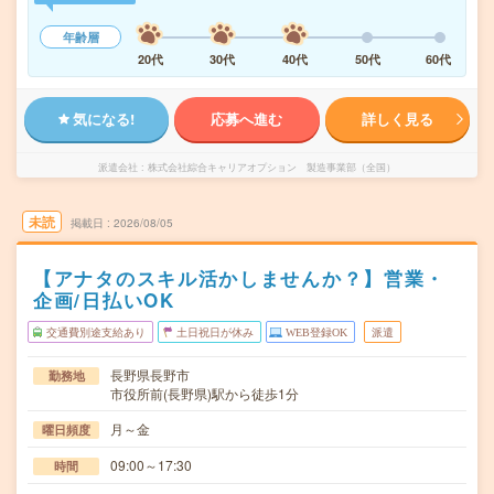
年齢層
20代
30代
40代
50代
60代
気になる!
応募へ進む
詳しく見る
派遣会社
株式会社綜合キャリアオプション 製造事業部（全国）
未読
掲載日
2026/08/05
【アナタのスキル活かしませんか？】営業・
企画/日払いOK
交通費別途支給あり
土日祝日が休み
WEB登録OK
派遣
長野県長野市
勤務地
市役所前(長野県)駅から徒歩1分
月～金
曜日頻度
09:00～17:30
時間