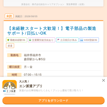
派遣会社
株式会社綜合キャリアオプション 製造事業部（全国）
未読
掲載日
2026/08/05
【未経験スタート大歓迎！】電子部品の製造
サポート/日払いOK
職種未経験OK
交通費別途支給あり
土日祝日が休み
WEB登録OK
派遣
福井県福井市
勤務地
森田駅から車5分
月～金
曜日頻度
07:00～15:15
時間
大人気！
長期でお仕事できる方、大歓迎！
期間
エン派遣アプリ
時給1400円
時給
派遣のお仕事情報がたくさん！プッシュ通知で受け取ろう！
交通費
アプリをダウンロード
交通費規定内支給