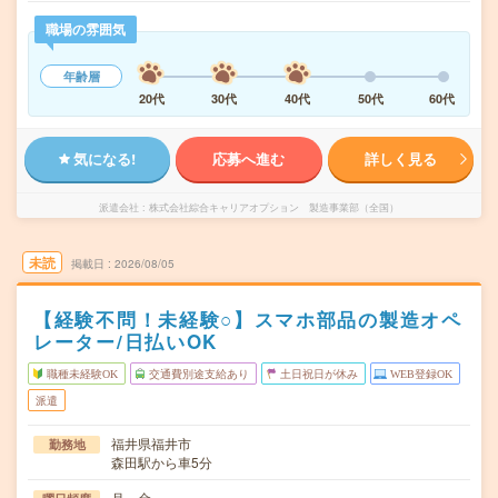
職場の雰囲気
年齢層
20代
30代
40代
50代
60代
気になる!
応募へ進む
詳しく見る
派遣会社
株式会社綜合キャリアオプション 製造事業部（全国）
未読
掲載日
2026/08/05
【経験不問！未経験○】スマホ部品の製造オペ
レーター/日払いOK
職種未経験OK
交通費別途支給あり
土日祝日が休み
WEB登録OK
派遣
福井県福井市
勤務地
森田駅から車5分
月～金