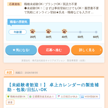
職種未経験OK / ブランクOK / 英語力不要
応募資格
◆未経験OK！〇まずは事前登録だけでもOK！履歴書不要
で気軽にオンライン登録★氏名・職種などを入力す…
職場の雰囲気
年齢層
20代
30代
40代
50代
60代
気になる!
応募へ進む
詳しく見る
派遣会社
株式会社綜合キャリアオプション 製造事業部（全国）
未読
掲載日
2026/08/05
【未経験者歓迎！】 卓上カレンダーの製造補
助・包装/日払いOK
職種未経験OK
交通費別途支給あり
土日祝日が休み
WEB登録OK
派遣