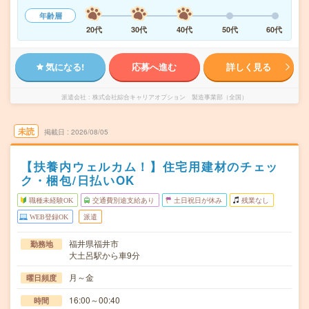
年齢層
20代
30代
40代
50代
60代
気になる!
応募へ進む
詳しく見る
派遣会社
株式会社綜合キャリアオプション 製造事業部（全国）
未読
掲載日
2026/08/05
【扶養内ウェルカム！】住宅用建材のチェッ
ク・梱包/日払いOK
職種未経験OK
交通費別途支給あり
土日祝日が休み
残業なし
WEB登録OK
派遣
福井県福井市
勤務地
大土呂駅から車9分
月～金
曜日頻度
16:00～00:40
時間