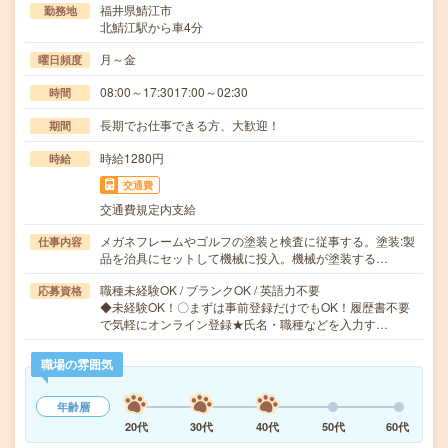
福井県鯖江市
勤務地
北鯖江駅から車4分
月～金
曜日頻度
08:00～17:3017:00～02:30
時間
長期でお仕事できる方、大歓迎！
期間
時給1280円
時給
交通費
交通費規定内支給
メガネフレームやゴルフの塗装と検査に従事する。塗装:製
仕事内容
品を治具にセットして機械に投入。機械が塗装する…
職種未経験OK / ブランクOK / 英語力不要
応募資格
◆未経験OK！〇まずは事前登録だけでもOK！履歴書不要
で気軽にオンライン登録★氏名・職種などを入力す…
職場の雰囲気
年齢層
20代
30代
40代
50代
60代