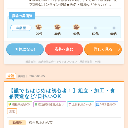
で気軽にオンライン登録★氏名・職種などを入力す…
職場の雰囲気
年齢層
20代
30代
40代
50代
60代
気になる!
応募へ進む
詳しく見る
派遣会社
株式会社綜合キャリアオプション 製造事業部（全国）
未読
掲載日
2026/08/05
【誰でもはじめは初心者！】組立・加工・食
品製造など/日払いOK
職種未経験OK
交通費別途支給あり
土日祝日が休み
WEB登録OK
派遣
福井県あわら市
勤務地