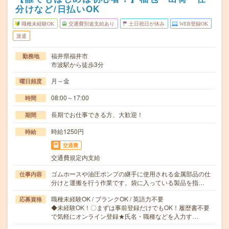
分けなど/日払いOK
職種未経験OK
交通費別途支給あり
土日祝日が休み
WEB登録OK
派遣
福井県福井市
勤務地
市波駅から徒歩3分
月～金
曜日頻度
08:00～17:00
時間
長期でお仕事できる方、大歓迎！
期間
時給1250円
時給
交通費
交通費規定内支給
ゴムホースや油圧ポンプの継手に使用される金属部品の仕
仕事内容
分けと運搬を行う作業です。袋に入っている製品を指…
職種未経験OK / ブランクOK / 英語力不要
応募資格
◆未経験OK！〇まずは事前登録だけでもOK！履歴書不要
で気軽にオンライン登録★氏名・職種などを入力す…