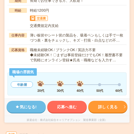
長期でお仕事できる方、大歓迎！
期間
時給1200円
時給
交通費
交通費規定内支給
薄い板状やシート状の製品を、吸着ペンもしくは手で一枚
仕事内容
づつ表・裏をチェックし、キズ・打痕・白点などの不…
職種未経験OK / ブランクOK / 英語力不要
応募資格
◆未経験OK！〇まずは事前登録だけでもOK！履歴書不要
で気軽にオンライン登録★氏名・職種などを入力す…
職場の雰囲気
年齢層
20代
30代
40代
50代
60代
気になる!
応募へ進む
詳しく見る
派遣会社
株式会社綜合キャリアオプション 製造事業部（全国）