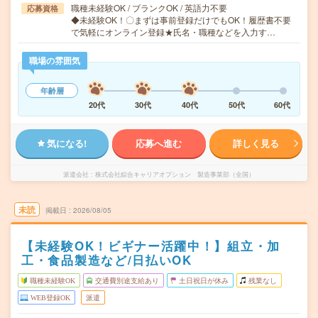
職種未経験OK / ブランクOK / 英語力不要
応募資格
◆未経験OK！〇まずは事前登録だけでもOK！履歴書不要
で気軽にオンライン登録★氏名・職種などを入力す…
職場の雰囲気
年齢層
20代
30代
40代
50代
60代
気になる!
応募へ進む
詳しく見る
派遣会社
株式会社綜合キャリアオプション 製造事業部（全国）
未読
掲載日
2026/08/05
【未経験OK！ビギナー活躍中！】組立・加
工・食品製造など/日払いOK
職種未経験OK
交通費別途支給あり
土日祝日が休み
残業なし
WEB登録OK
派遣