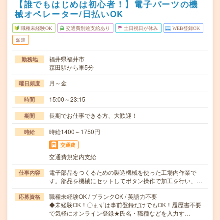
【誰でもはじめは初心者！】電子パーツの機
械オペレーター/日払いOK
職種未経験OK
交通費別途支給あり
土日祝日が休み
WEB登録OK
派遣
福井県福井市
勤務地
森田駅から車5分
月～金
曜日頻度
15:00～23:15
時間
長期でお仕事できる方、大歓迎！
期間
時給1400～1750円
時給
交通費
交通費規定内支給
電子部品をつくるための製造機械を使った工場内作業で
仕事内容
す。部品を機械にセットしてボタン操作で加工を行い、…
職種未経験OK / ブランクOK / 英語力不要
応募資格
◆未経験OK！〇まずは事前登録だけでもOK！履歴書不要
で気軽にオンライン登録★氏名・職種などを入力す…