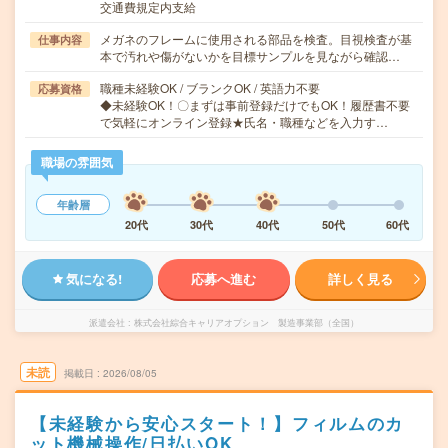
交通費規定内支給
メガネのフレームに使用される部品を検査。目視検査が基
仕事内容
本で汚れや傷がないかを目標サンプルを見ながら確認…
職種未経験OK / ブランクOK / 英語力不要
応募資格
◆未経験OK！〇まずは事前登録だけでもOK！履歴書不要
で気軽にオンライン登録★氏名・職種などを入力す…
職場の雰囲気
年齢層
20代
30代
40代
50代
60代
気になる!
応募へ進む
詳しく見る
派遣会社
株式会社綜合キャリアオプション 製造事業部（全国）
未読
掲載日
2026/08/05
【未経験から安心スタート！】フィルムのカ
ット機械操作/日払いOK