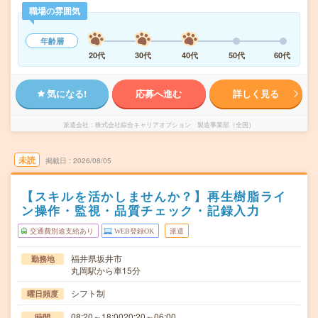
職場の雰囲気
年齢層
20代
30代
40代
50代
60代
気になる!
応募へ進む
詳しく見る
派遣会社
株式会社綜合キャリアオプション 製造事業部（全国）
未読
掲載日
2026/08/05
【スキルを活かしませんか？】再生樹脂ライ
ン操作・監視・品質チェック・記録入力
交通費別途支給あり
WEB登録OK
派遣
福井県坂井市
勤務地
丸岡駅から車15分
シフト制
曜日頻度
08:20～18:0020:20～06:00
時間