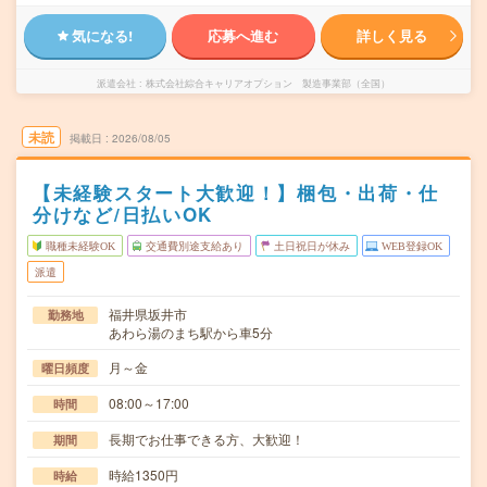
気になる!
応募へ進む
詳しく見る
派遣会社
株式会社綜合キャリアオプション 製造事業部（全国）
未読
掲載日
2026/08/05
【未経験スタート大歓迎！】梱包・出荷・仕
分けなど/日払いOK
職種未経験OK
交通費別途支給あり
土日祝日が休み
WEB登録OK
派遣
福井県坂井市
勤務地
あわら湯のまち駅から車5分
月～金
曜日頻度
08:00～17:00
時間
長期でお仕事できる方、大歓迎！
期間
時給1350円
時給