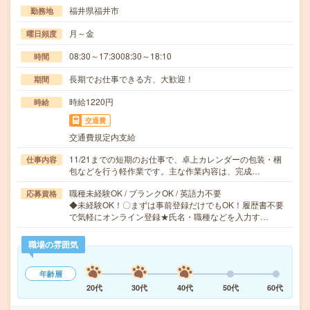
福井県福井市
勤務地
月～金
曜日頻度
08:30～17:3008:30～18:10
時間
長期でお仕事できる方、大歓迎！
期間
時給1220円
時給
交通費
交通費規定内支給
11/21までの短期のお仕事で、卓上カレンダーの包装・梱
仕事内容
包などを行う軽作業です。主な作業内容は、完成…
職種未経験OK / ブランクOK / 英語力不要
応募資格
◆未経験OK！〇まずは事前登録だけでもOK！履歴書不要
で気軽にオンライン登録★氏名・職種などを入力す…
職場の雰囲気
年齢層
20代
30代
40代
50代
60代