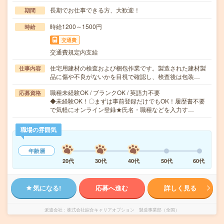
長期でお仕事できる方、大歓迎！
期間
時給1200～1500円
時給
交通費
交通費規定内支給
住宅用建材の検査および梱包作業です。製造された建材製
仕事内容
品に傷や不良がないかを目視で確認し、検査後は包装…
職種未経験OK / ブランクOK / 英語力不要
応募資格
◆未経験OK！〇まずは事前登録だけでもOK！履歴書不要
で気軽にオンライン登録★氏名・職種などを入力す…
職場の雰囲気
年齢層
20代
30代
40代
50代
60代
気になる!
応募へ進む
詳しく見る
派遣会社
株式会社綜合キャリアオプション 製造事業部（全国）