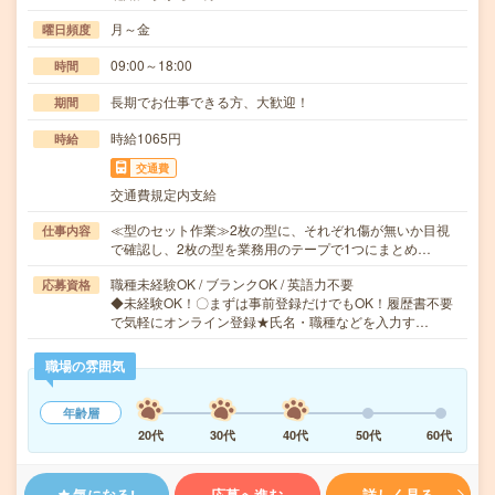
月～金
曜日頻度
09:00～18:00
時間
長期でお仕事できる方、大歓迎！
期間
時給1065円
時給
交通費
交通費規定内支給
≪型のセット作業≫2枚の型に、それぞれ傷が無いか目視
仕事内容
で確認し、2枚の型を業務用のテープで1つにまとめ…
職種未経験OK / ブランクOK / 英語力不要
応募資格
◆未経験OK！〇まずは事前登録だけでもOK！履歴書不要
で気軽にオンライン登録★氏名・職種などを入力す…
職場の雰囲気
年齢層
20代
30代
40代
50代
60代
気になる!
応募へ進む
詳しく見る