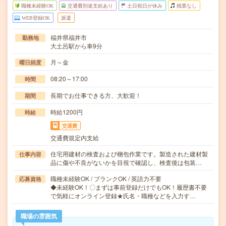
職種未経験OK
交通費別途支給あり
土日祝日が休み
残業なし
WEB登録OK
派遣
福井県福井市
勤務地
大土呂駅から車9分
月～金
曜日頻度
08:20～17:00
時間
長期でお仕事できる方、大歓迎！
期間
時給1200円
時給
交通費
交通費規定内支給
住宅用建材の検査および梱包作業です。製造された建材製
仕事内容
品に傷や不良がないかを目視で確認し、検査後は包装…
職種未経験OK / ブランクOK / 英語力不要
応募資格
◆未経験OK！〇まずは事前登録だけでもOK！履歴書不要
で気軽にオンライン登録★氏名・職種などを入力す…
職場の雰囲気