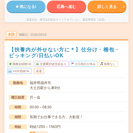
気になる!
応募へ進む
詳しく見る
派遣会社
株式会社綜合キャリアオプション 製造事業部（全国）
未読
掲載日
2026/08/05
【扶養内が外せない方に＊】仕分け・梱包・
ピッキング/日払いOK
職種未経験OK
交通費別途支給あり
土日祝日が休み
残業なし
WEB登録OK
派遣
福井県福井市
勤務地
大土呂駅から車9分
月～金
曜日頻度
00:00～08:30
時間
長期でお仕事できる方、大歓迎！
期間
時給1250～1563円
時給