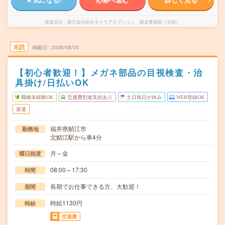
派遣会社
株式会社綜合キャリアオプション 製造事業部（全国）
未読
掲載日
2026/08/05
【初心者歓迎！】メガネ部品の目視検査・治
具掛け/日払いOK
職種未経験OK
交通費別途支給あり
土日祝日が休み
WEB登録OK
派遣
福井県鯖江市
勤務地
北鯖江駅から車4分
月～金
曜日頻度
08:00～17:30
時間
長期でお仕事できる方、大歓迎！
期間
時給1130円
時給
交通費