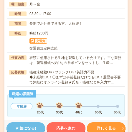
月～金
曜日頻度
08:30～17:00
時間
長期でお仕事できる方、大歓迎！
期間
時給1200円
時給
交通費
交通費規定内支給
衣類に使用される生地を製造している会社です。主な業務
仕事内容
は、製造機械へ約1kgの糸ボビンをセットし、生産…
職種未経験OK / ブランクOK / 英語力不要
応募資格
◆未経験OK！〇まずは事前登録だけでもOK！履歴書不要
で気軽にオンライン登録★氏名・職種などを入力す…
職場の雰囲気
年齢層
20代
30代
40代
50代
60代
気になる!
応募へ進む
詳しく見る