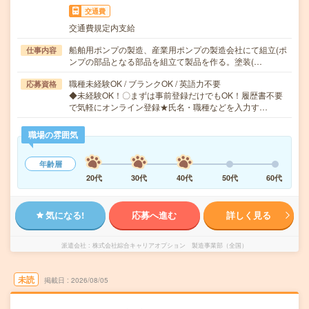
交通費
交通費規定内支給
船舶用ポンプの製造、産業用ポンプの製造会社にて組立(ポ
仕事内容
ンプの部品となる部品を組立て製品を作る。塗装(…
職種未経験OK / ブランクOK / 英語力不要
応募資格
◆未経験OK！〇まずは事前登録だけでもOK！履歴書不要
で気軽にオンライン登録★氏名・職種などを入力す…
職場の雰囲気
年齢層
20代
30代
40代
50代
60代
気になる!
応募へ進む
詳しく見る
派遣会社
株式会社綜合キャリアオプション 製造事業部（全国）
未読
掲載日
2026/08/05