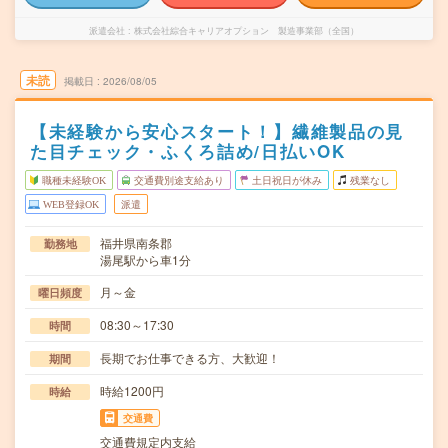
派遣会社
株式会社綜合キャリアオプション 製造事業部（全国）
未読
掲載日
2026/08/05
【未経験から安心スタート！】繊維製品の見
た目チェック・ふくろ詰め/日払いOK
職種未経験OK
交通費別途支給あり
土日祝日が休み
残業なし
WEB登録OK
派遣
福井県南条郡
勤務地
湯尾駅から車1分
月～金
曜日頻度
08:30～17:30
時間
長期でお仕事できる方、大歓迎！
期間
時給1200円
時給
交通費
交通費規定内支給