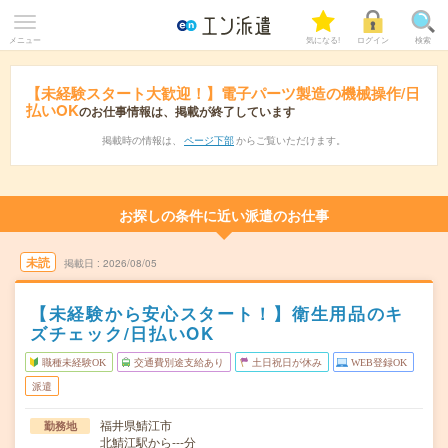
メニュー
気になる!
ログイン
検索
【未経験スタート大歓迎！】電子パーツ製造の機械操作/日
払いOK
のお仕事情報は、掲載が終了しています
掲載時の情報は、
ページ下部
からご覧いただけます。
お探しの条件に近い派遣のお仕事
未読
掲載日
2026/08/05
【未経験から安心スタート！】衛生用品のキ
ズチェック/日払いOK
職種未経験OK
交通費別途支給あり
土日祝日が休み
WEB登録OK
派遣
福井県鯖江市
勤務地
北鯖江駅から---分