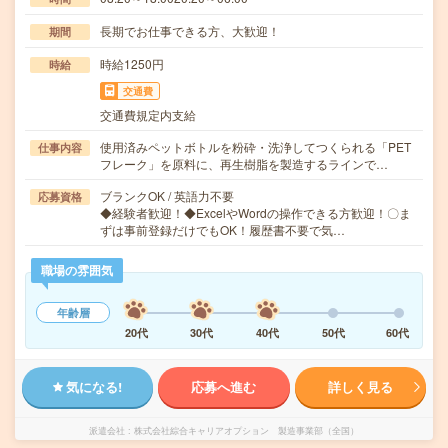
長期でお仕事できる方、大歓迎！
期間
時給1250円
時給
交通費
交通費規定内支給
使用済みペットボトルを粉砕・洗浄してつくられる「PET
仕事内容
フレーク」を原料に、再生樹脂を製造するラインで…
ブランクOK / 英語力不要
応募資格
◆経験者歓迎！◆ExcelやWordの操作できる方歓迎！〇ま
ずは事前登録だけでもOK！履歴書不要で気…
職場の雰囲気
年齢層
20代
30代
40代
50代
60代
気になる!
応募へ進む
詳しく見る
派遣会社
株式会社綜合キャリアオプション 製造事業部（全国）