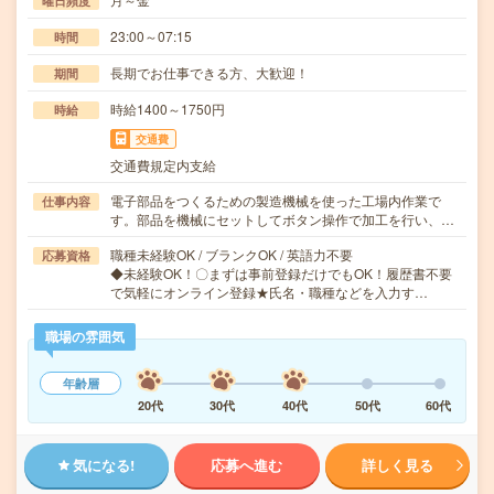
曜日頻度
23:00～07:15
時間
長期でお仕事できる方、大歓迎！
期間
時給1400～1750円
時給
交通費
交通費規定内支給
電子部品をつくるための製造機械を使った工場内作業で
仕事内容
す。部品を機械にセットしてボタン操作で加工を行い、…
職種未経験OK / ブランクOK / 英語力不要
応募資格
◆未経験OK！〇まずは事前登録だけでもOK！履歴書不要
で気軽にオンライン登録★氏名・職種などを入力す…
職場の雰囲気
年齢層
20代
30代
40代
50代
60代
気になる!
応募へ進む
詳しく見る