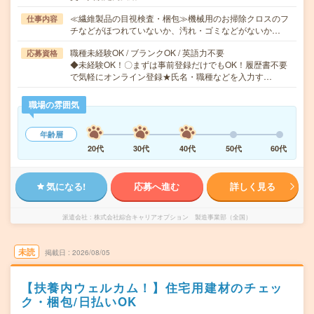
≪繊維製品の目視検査・梱包≫機械用のお掃除クロスのフ
仕事内容
チなどがほつれていないか、汚れ・ゴミなどがないか…
職種未経験OK / ブランクOK / 英語力不要
応募資格
◆未経験OK！〇まずは事前登録だけでもOK！履歴書不要
で気軽にオンライン登録★氏名・職種などを入力す…
職場の雰囲気
年齢層
20代
30代
40代
50代
60代
気になる!
応募へ進む
詳しく見る
派遣会社
株式会社綜合キャリアオプション 製造事業部（全国）
未読
掲載日
2026/08/05
【扶養内ウェルカム！】住宅用建材のチェッ
ク・梱包/日払いOK