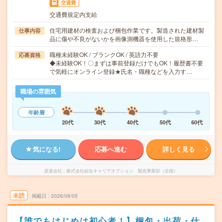
交通費
交通費規定内支給
住宅用建材の検査および梱包作業です。製造された建材製
仕事内容
品に傷や不良がないかを画像測機器を使用した規格形…
職種未経験OK / ブランクOK / 英語力不要
応募資格
◆未経験OK！〇まずは事前登録だけでもOK！履歴書不要
で気軽にオンライン登録★氏名・職種などを入力す…
職場の雰囲気
年齢層
20代
30代
40代
50代
60代
気になる!
応募へ進む
詳しく見る
派遣会社
株式会社綜合キャリアオプション 製造事業部（全国）
未読
掲載日
2026/08/05
【誰でもはじめは初心者！】梱包・出荷・仕