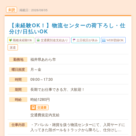
未読
掲載日
2026/08/05
【未経験OK！】物流センターの荷下ろし・仕
分け/日払いOK
職種未経験OK
交通費別途支給あり
土日祝日が休み
WEB登録OK
派遣
福井県あわら市
勤務地
月～金
曜日頻度
09:00～17:30
時間
長期でお仕事できる方、大歓迎！
期間
時給1280円
時給
交通費
交通費規定内支給
・アパレル・雑貨を扱う物流センターにて、入荷ヤードに
仕事内容
入ってきた段ボールをトラックから降ろし、仕分けし…