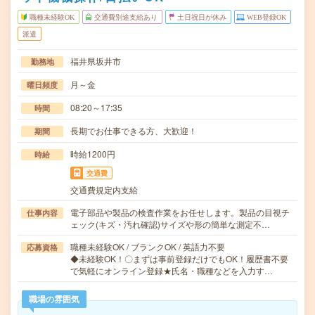
職種未経験OK
交通費別途支給あり
土日祝日が休み
WEB登録OK
派遣
福井県坂井市
勤務地
月～金
曜日頻度
08:20～17:35
時間
長期でお仕事できる方、大歓迎！
期間
時給1200円
時給
交通費
交通費規定内支給
電子部品や製品の検査作業をお任せします。製品の目視チ
仕事内容
ェック(キズ・汚れ確認)サイズや形の簡単な測定不…
職種未経験OK / ブランクOK / 英語力不要
応募資格
◆未経験OK！〇まずは事前登録だけでもOK！履歴書不要
で気軽にオンライン登録★氏名・職種などを入力す…
職場の雰囲気