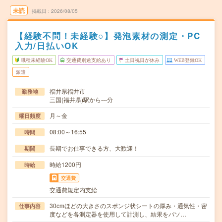
未読
掲載日
2026/08/05
【経験不問！未経験○】発泡素材の測定・PC
入力/日払いOK
職種未経験OK
交通費別途支給あり
土日祝日が休み
WEB登録OK
派遣
福井県福井市
勤務地
三国(福井県)駅から---分
月～金
曜日頻度
08:00～16:55
時間
長期でお仕事できる方、大歓迎！
期間
時給1200円
時給
交通費
交通費規定内支給
30cmほどの大きさのスポンジ状シートの厚み・通気性・密
仕事内容
度などを各測定器を使用して計測し、結果をパソ…