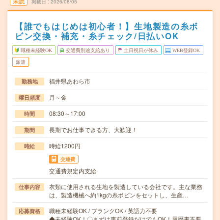
未読
掲載日
2026/08/05
【誰でもはじめは初心者！】生地製造の糸ボ
ビン交換・補充・糸チェック/日払いOK
職種未経験OK
交通費別途支給あり
土日祝日が休み
WEB登録OK
派遣
福井県あわら市
勤務地
月～金
曜日頻度
08:30～17:00
時間
長期でお仕事できる方、大歓迎！
期間
時給1200円
時給
交通費
交通費規定内支給
衣類に使用される生地を製造している会社です。主な業務
仕事内容
は、製造機械へ約1kgの糸ボビンをセットし、生産…
職種未経験OK / ブランクOK / 英語力不要
応募資格
◆未経験OK！〇まずは事前登録だけでもOK！履歴書不要