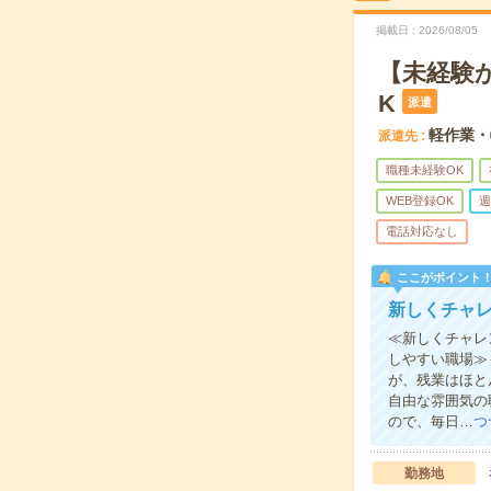
掲載日
2026/08/05
【未経験
K
派遣
軽作業・
派遣先
職種未経験OK
WEB登録OK
週
電話対応なし
ここがポイント
新しくチャ
≪新しくチャレ
しやすい職場≫
が、残業はほと
自由な雰囲気の
ので、毎日…
つ
勤務地