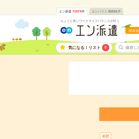
エン派遣
71573
件
エンバイト
82531
件
ちょうど良いワークライフバランスが叶う
関東版
気になる！リスト
0
保存し
未読