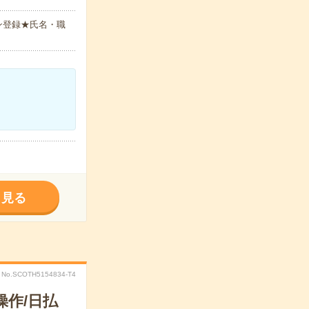
ン登録★氏名・職
く見る
No.SCOTH5154834-T4
作/日払