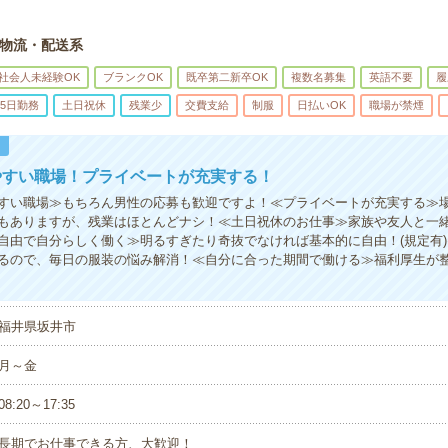
物流・配送系
社会人未経験OK
ブランクOK
既卒第二新卒OK
複数名募集
英語不要
履
5日勤務
土日祝休
残業少
交費支給
制服
日払いOK
職場が禁煙
！
やすい職場！プライベートが充実する！
すい職場≫もちろん男性の応募も歓迎ですよ！≪プライベートが充実する≫
もありますが、残業はほとんどナシ！≪土日祝休のお仕事≫家族や友人と一
自由で自分らしく働く≫明るすぎたり奇抜でなければ基本的に自由！(規定有
るので、毎日の服装の悩み解消！≪自分に合った期間で働ける≫福利厚生が
福井県坂井市
月～金
08:20～17:35
長期でお仕事できる方、大歓迎！