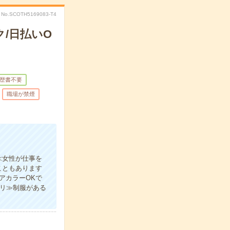
No.SCOTH5169083-T4
/日払いO
歴書不要
職場が禁煙
≪女性が仕事を
こともあります
アカラーOKで
アリ≫制服がある