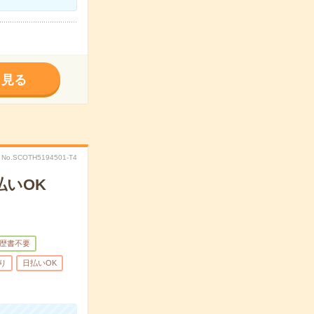
く見る
No.SCOTH5194501-T4
払いOK
歴書不要
り
日払いOK