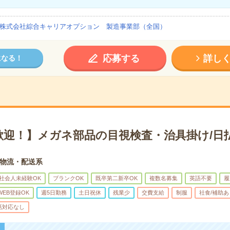
株式会社綜合キャリアオプション 製造事業部（全国）
応募する
詳し
になる！
歓迎！】メガネ部品の目視検査・治具掛け/日
物流・配送系
社会人未経験OK
ブランクOK
既卒第二新卒OK
複数名募集
英語不要
履
WEB登録OK
週5日勤務
土日祝休
残業少
交費支給
制服
社食/補助あ
話対応なし
！