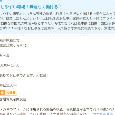
をしやすい職場！無理なく働ける！
しやすい職場≫もちろん男性の応募も歓迎！≪無理なく働ける≫場合によっ
が、残業はほとんどナシ！≪土日祝休のお仕事≫家族や友人と一緒にプライ
で自由な雰囲気の職場≫明るすぎたり奇抜でなければ基本的に自由！(規定有)
まずOK！≪様々なお仕事をご提案≫一人で悩まず気軽に相談できる、派遣の
福井県鯖江市
北鯖江駅から車4分
月～金
08:00～17:30
長期でお仕事できる方、大歓迎！
時給1130円
交通費
交通費規定内支給
メガネのフレームに使用される部品を検査。目視検査が基本で汚れや傷がな
ルを見ながら確認していく業務。その他製品を治具にかける…
つづきを見る