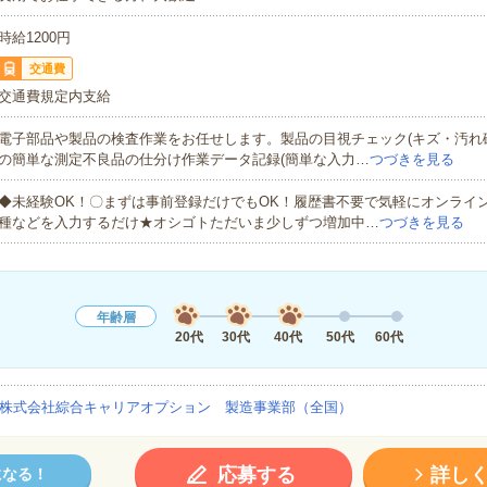
時給1200円
交通費
交通費規定内支給
電子部品や製品の検査作業をお任せします。製品の目視チェック(キズ・汚れ
の簡単な測定不良品の仕分け作業データ記録(簡単な入力…
つづきを見る
◆未経験OK！〇まずは事前登録だけでもOK！履歴書不要で気軽にオンライ
種などを入力するだけ★オシゴトただいま少しずつ増加中…
つづきを見る
年齢層
20代
30代
40代
50代
60代
株式会社綜合キャリアオプション 製造事業部（全国）
応募する
詳し
になる！