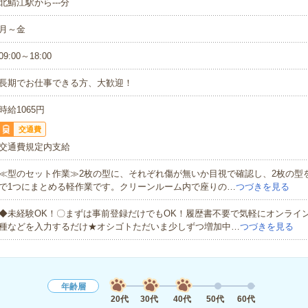
北鯖江駅から---分
月～金
09:00～18:00
長期でお仕事できる方、大歓迎！
時給1065円
交通費
交通費規定内支給
≪型のセット作業≫2枚の型に、それぞれ傷が無いか目視で確認し、2枚の型
で1つにまとめる軽作業です。クリーンルーム内で座りの…
つづきを見る
◆未経験OK！〇まずは事前登録だけでもOK！履歴書不要で気軽にオンライ
種などを入力するだけ★オシゴトただいま少しずつ増加中…
つづきを見る
年齢層
20代
30代
40代
50代
60代