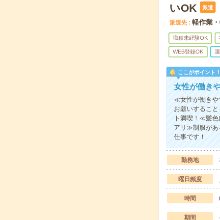
いOK
派遣
軽作業・
派遣先
職種未経験OK
WEB登録OK
週
ここがポイント
女性が働き
≪女性が働きや
お願いすること
ト満喫！≪髪色
アリ≫制服があ
仕事です！
勤務地
曜日頻度
時間
期間