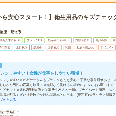
から安心スタート！】衛生用品のキズチェック
物流・配送系
社会人未経験OK
ブランクOK
既卒第二新卒OK
複数名募集
英語不要
履
5日勤務
土日祝休
残業少
交費支給
制服
社食/補助あり
日払いOK
！
レンジしやすい！女性が仕事をしやすい職場！
ンジしやすい≫ビギナーさんもブランクさんも安心・丁寧な事前研修あり！
もちろん男性の応募も歓迎！≪無理なく働ける≫場合によってはお願いする
んどナシ！≪週休2日制≫週末は家族や友人と一緒にプライベート満喫！≪ヘ
職場≫明るすぎたり奇抜でなければ基本的に自由！(規定有)≪ラクラク制服
づきを見る
福井県鯖江市