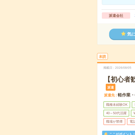
派遣会社
気
未読
掲載日
2026/08/05
【初心者
派遣
軽作業・
派遣先
職種未経験OK
40～50代活躍
職場が禁煙
電
ここがポイント