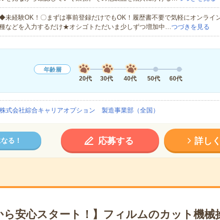
◆未経験OK！〇まずは事前登録だけでもOK！履歴書不要で気軽にオンライ
種などを入力するだけ★オシゴトただいま少しずつ増加中…
つづきを見る
年齢層
20代
30代
40代
50代
60代
株式会社綜合キャリアオプション 製造事業部（全国）
応募する
詳し
になる！
から安心スタート！】フィルムのカット機械操