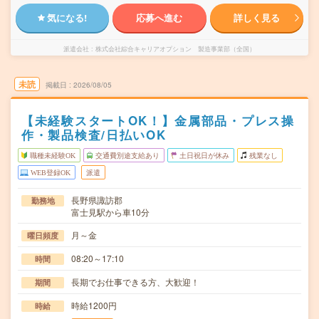
気になる!
応募へ進む
詳しく見る
派遣会社
株式会社綜合キャリアオプション 製造事業部（全国）
未読
掲載日
2026/08/05
【未経験スタートOK！】金属部品・プレス操
作・製品検査/日払いOK
職種未経験OK
交通費別途支給あり
土日祝日が休み
残業なし
WEB登録OK
派遣
長野県諏訪郡
勤務地
富士見駅から車10分
月～金
曜日頻度
08:20～17:10
時間
長期でお仕事できる方、大歓迎！
期間
時給1200円
時給