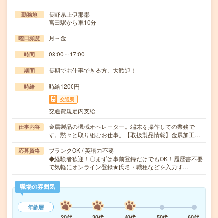
長野県上伊那郡
勤務地
宮田駅から車10分
月～金
曜日頻度
08:00～17:00
時間
長期でお仕事できる方、大歓迎！
期間
時給1200円
時給
交通費
交通費規定内支給
金属製品の機械オペレーター。端末を操作しての業務で
仕事内容
す。黙々と取り組むお仕事。【取扱製品情報】金属加工…
ブランクOK / 英語力不要
応募資格
◆経験者歓迎！〇まずは事前登録だけでもOK！履歴書不要
で気軽にオンライン登録★氏名・職種などを入力す…
職場の雰囲気
年齢層
20代
30代
40代
50代
60代