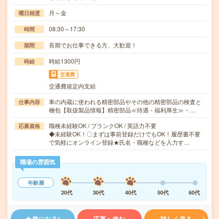
月～金
曜日頻度
08:30～17:30
時間
長期でお仕事できる方、大歓迎！
期間
時給1300円
時給
交通費
交通費規定内支給
車の内蔵に使われる精密部品やその他の精密部品の検査と
仕事内容
梱包【取扱製品情報】精密部品≪待遇・福利厚生≫・…
職種未経験OK / ブランクOK / 英語力不要
応募資格
◆未経験OK！〇まずは事前登録だけでもOK！履歴書不要
で気軽にオンライン登録★氏名・職種などを入力す…
職場の雰囲気
年齢層
20代
30代
40代
50代
60代
気になる!
応募へ進む
詳しく見る