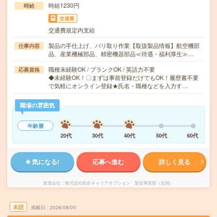
時給1230円
時給
交通費
交通費規定内支給
製品の手仕上げ、バリ取り作業【取扱製品情報】航空機部
仕事内容
品、産業機械部品、精密機器部品≪待遇・福利厚生≫…
職種未経験OK / ブランクOK / 英語力不要
応募資格
◆未経験OK！〇まずは事前登録だけでもOK！履歴書不要
で気軽にオンライン登録★氏名・職種などを入力す…
職場の雰囲気
年齢層
20代
30代
40代
50代
60代
気になる!
応募へ進む
詳しく見る
派遣会社
株式会社綜合キャリアオプション 製造事業部（全国）
未読
掲載日
2026/08/05