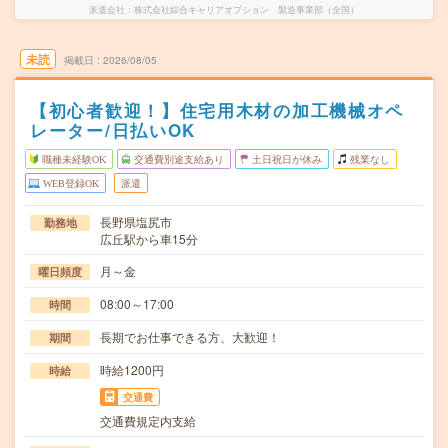
派遣会社
株式会社綜合キャリアオプション 製造事業部（全国）
未読
掲載日
2026/08/05
【初心者歓迎！】住宅用木材の加工機械オペ
レーター/日払いOK
職種未経験OK
交通費別途支給あり
土日祝日が休み
残業なし
WEB登録OK
派遣
長野県塩尻市
勤務地
広丘駅から車15分
月～金
曜日頻度
08:00～17:00
時間
長期でお仕事できる方、大歓迎！
期間
時給1200円
時給
交通費
交通費規定内支給