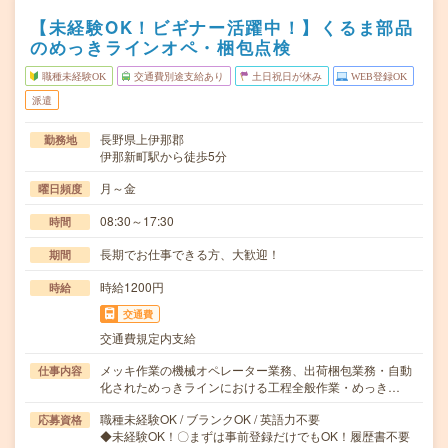
【未経験OK！ビギナー活躍中！】くるま部品
のめっきラインオペ・梱包点検
職種未経験OK
交通費別途支給あり
土日祝日が休み
WEB登録OK
派遣
長野県上伊那郡
勤務地
伊那新町駅から徒歩5分
月～金
曜日頻度
08:30～17:30
時間
長期でお仕事できる方、大歓迎！
期間
時給1200円
時給
交通費
交通費規定内支給
メッキ作業の機械オペレーター業務、出荷梱包業務・自動
仕事内容
化されためっきラインにおける工程全般作業・めっき…
職種未経験OK / ブランクOK / 英語力不要
応募資格
◆未経験OK！〇まずは事前登録だけでもOK！履歴書不要