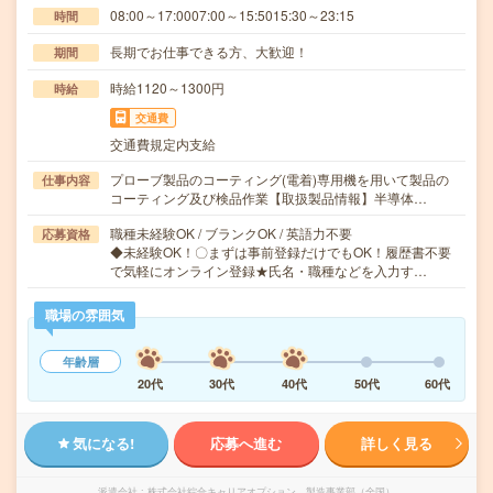
08:00～17:0007:00～15:5015:30～23:15
時間
長期でお仕事できる方、大歓迎！
期間
時給1120～1300円
時給
交通費
交通費規定内支給
プローブ製品のコーティング(電着)専用機を用いて製品の
仕事内容
コーティング及び検品作業【取扱製品情報】半導体…
職種未経験OK / ブランクOK / 英語力不要
応募資格
◆未経験OK！〇まずは事前登録だけでもOK！履歴書不要
で気軽にオンライン登録★氏名・職種などを入力す…
職場の雰囲気
年齢層
20代
30代
40代
50代
60代
気になる!
応募へ進む
詳しく見る
派遣会社
株式会社綜合キャリアオプション 製造事業部（全国）