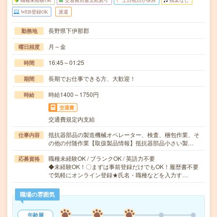
職種未経験OK
交通費別途支給あり
土日祝日が休み
残業なし
WEB登録OK
派遣
長野県下伊那郡
勤務地
月～金
曜日頻度
16:45～01:25
時間
長期でお仕事できる方、大歓迎！
期間
時給1400～1750円
時給
交通費
交通費規定内支給
抵抗器部品の製造機械オペレーター、検査、梱包作業、そ
仕事内容
の他の付随作業【取扱製品情報】抵抗器部品小さい製…
職種未経験OK / ブランクOK / 英語力不要
応募資格
◆未経験OK！〇まずは事前登録だけでもOK！履歴書不要
で気軽にオンライン登録★氏名・職種などを入力す…
職場の雰囲気
年齢層