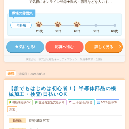
で気軽にオンライン登録★氏名・職種などを入力す…
職場の雰囲気
年齢層
20代
30代
40代
50代
60代
気になる!
応募へ進む
詳しく見る
派遣会社
株式会社綜合キャリアオプション 製造事業部（全国）
未読
掲載日
2026/08/05
【誰でもはじめは初心者！】半導体部品の機
械加工・検査/日払いOK
職種未経験OK
交通費別途支給あり
土日祝日が休み
WEB登録OK
派遣
長野県塩尻市
勤務地