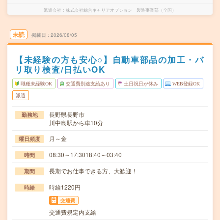
派遣会社
株式会社綜合キャリアオプション 製造事業部（全国）
未読
掲載日
2026/08/05
【未経験の方も安心○】自動車部品の加工・バ
リ取り検査/日払いOK
職種未経験OK
交通費別途支給あり
土日祝日が休み
WEB登録OK
派遣
長野県長野市
勤務地
川中島駅から車10分
月～金
曜日頻度
08:30～17:3018:40～03:40
時間
長期でお仕事できる方、大歓迎！
期間
時給1220円
時給
交通費
交通費規定内支給