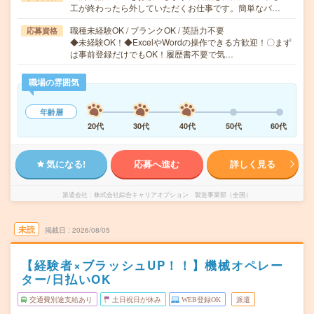
工が終わったら外していただくお仕事です。簡単なバ…
職種未経験OK / ブランクOK / 英語力不要
応募資格
◆未経験OK！◆ExcelやWordの操作できる方歓迎！〇まず
は事前登録だけでもOK！履歴書不要で気…
職場の雰囲気
年齢層
20代
30代
40代
50代
60代
気になる!
応募へ進む
詳しく見る
派遣会社
株式会社綜合キャリアオプション 製造事業部（全国）
未読
掲載日
2026/08/05
【経験者×ブラッシュUP！！】機械オペレー
ター/日払いOK
交通費別途支給あり
土日祝日が休み
WEB登録OK
派遣