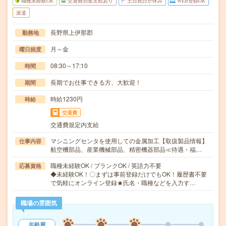
職種未経験OK
交通費別途支給あり
土日祝日が休み
WEB登録OK
派遣
長野県上伊那郡
勤務地
月～金
曜日頻度
08:30～17:10
時間
長期でお仕事できる方、大歓迎！
期間
時給1230円
時給
交通費
交通費規定内支給
マシニングセンタを使用しての金属加工【取扱製品情報】
仕事内容
航空機部品、産業機械部品、精密機器部品≪待遇・福…
職種未経験OK / ブランクOK / 英語力不要
応募資格
◆未経験OK！〇まずは事前登録だけでもOK！履歴書不要
で気軽にオンライン登録★氏名・職種などを入力す…
職場の雰囲気
年齢層