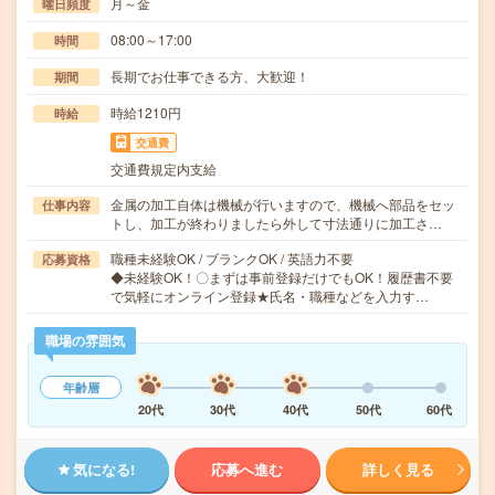
月～金
曜日頻度
08:00～17:00
時間
長期でお仕事できる方、大歓迎！
期間
時給1210円
時給
交通費
交通費規定内支給
金属の加工自体は機械が行いますので、機械へ部品をセッ
仕事内容
トし、加工が終わりましたら外して寸法通りに加工さ…
職種未経験OK / ブランクOK / 英語力不要
応募資格
◆未経験OK！〇まずは事前登録だけでもOK！履歴書不要
で気軽にオンライン登録★氏名・職種などを入力す…
職場の雰囲気
年齢層
20代
30代
40代
50代
60代
気になる!
応募へ進む
詳しく見る