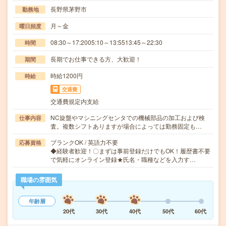
長野県茅野市
勤務地
月～金
曜日頻度
08:30～17:2005:10～13:5513:45～22:30
時間
長期でお仕事できる方、大歓迎！
期間
時給1200円
時給
交通費
交通費規定内支給
NC旋盤やマシニングセンタでの機械部品の加工および検
仕事内容
査。複数シフトありますが場合によっては勤務固定も…
ブランクOK / 英語力不要
応募資格
◆経験者歓迎！〇まずは事前登録だけでもOK！履歴書不要
で気軽にオンライン登録★氏名・職種などを入力す…
職場の雰囲気
年齢層
20代
30代
40代
50代
60代