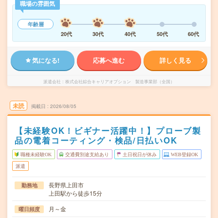
職場の雰囲気
年齢層
20代
30代
40代
50代
60代
気になる!
応募へ進む
詳しく見る
派遣会社
株式会社綜合キャリアオプション 製造事業部（全国）
未読
掲載日
2026/08/05
【未経験OK！ビギナー活躍中！】プローブ製
品の電着コーティング・検品/日払いOK
職種未経験OK
交通費別途支給あり
土日祝日が休み
WEB登録OK
派遣
長野県上田市
勤務地
上田駅から徒歩15分
月～金
曜日頻度