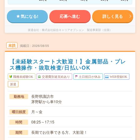
気になる!
応募へ進む
詳しく見る
派遣会社
株式会社綜合キャリアオプション 製造事業部（全国）
未読
掲載日
2026/08/05
【未経験スタート大歓迎！】金属部品・プレ
ス機操作・抜取検査/日払いOK
職種未経験OK
交通費別途支給あり
土日祝日が休み
WEB登録OK
派遣
長野県諏訪市
勤務地
茅野駅から車10分
月～金
曜日頻度
08:25～17:15
時間
長期でお仕事できる方、大歓迎！
期間