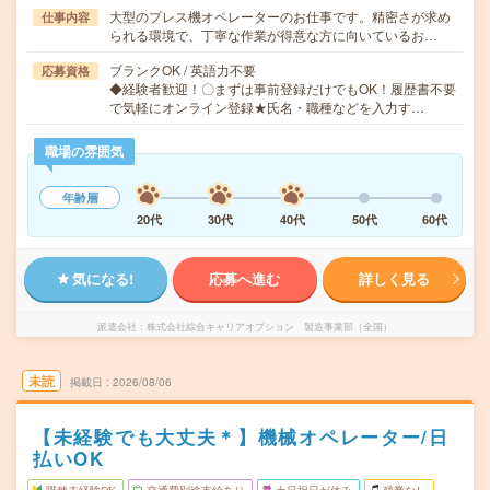
大型のプレス機オペレーターのお仕事です。精密さが求め
仕事内容
られる環境で、丁寧な作業が得意な方に向いているお…
ブランクOK / 英語力不要
応募資格
◆経験者歓迎！〇まずは事前登録だけでもOK！履歴書不要
で気軽にオンライン登録★氏名・職種などを入力す…
職場の雰囲気
年齢層
20代
30代
40代
50代
60代
気になる!
応募へ進む
詳しく見る
派遣会社
株式会社綜合キャリアオプション 製造事業部（全国）
未読
掲載日
2026/08/06
【未経験でも大丈夫＊】機械オペレーター/日
払いOK