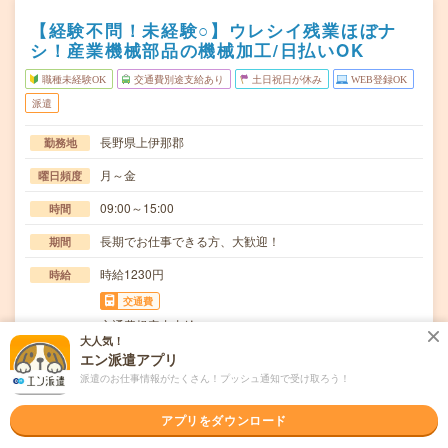
【経験不問！未経験○】ウレシイ残業ほぼナ
シ！産業機械部品の機械加工/日払いOK
職種未経験OK
交通費別途支給あり
土日祝日が休み
WEB登録OK
派遣
長野県上伊那郡
勤務地
月～金
曜日頻度
09:00～15:00
時間
長期でお仕事できる方、大歓迎！
期間
時給1230円
時給
交通費
交通費規定内支給
大人気！
マシニングセンタを使用しての金属加工【取扱製品情報】
エン派遣アプリ
仕事内容
航空機部品、産業機械部品、精密機器部品≪待遇・福…
派遣のお仕事情報がたくさん！プッシュ通知で受け取ろう！
職種未経験OK / ブランクOK / 英語力不要
応募資格
アプリをダウンロード
◆未経験OK！〇まずは事前登録だけでもOK！履歴書不要
で気軽にオンライン登録★氏名・職種などを入力す…