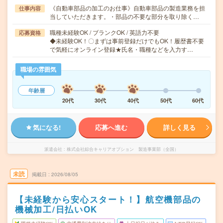
《自動車部品の加工のお仕事》自動車部品の製造業務を担
仕事内容
当していただきます。・部品の不要な部分を取り除く…
職種未経験OK / ブランクOK / 英語力不要
応募資格
◆未経験OK！〇まずは事前登録だけでもOK！履歴書不要
で気軽にオンライン登録★氏名・職種などを入力す…
職場の雰囲気
年齢層
20代
30代
40代
50代
60代
気になる!
応募へ進む
詳しく見る
派遣会社
株式会社綜合キャリアオプション 製造事業部（全国）
未読
掲載日
2026/08/05
【未経験から安心スタート！】航空機部品の
機械加工/日払いOK