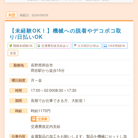
未読
掲載日
2026/08/05
【未経験OK！】機械への脱着やデコボコ取
り/日払いOK
職種未経験OK
交通費別途支給あり
土日祝日が休み
WEB登録OK
派遣
長野県岡谷市
勤務地
岡谷駅から徒歩15分
月～金
曜日頻度
17:00～02:0008:30～17:30
時間
長期でお仕事できる方、大歓迎！
期間
時給1170円
時給
交通費
交通費規定内支給
金属製品の加工をお願いします。製品を機械にセットし加
仕事内容