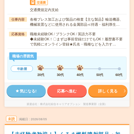
交通費
交通費規定内支給
各種プレス加工および製品の検査【主な製品】輸送機器、
仕事内容
機械装置などに使用される金属部品≪待遇・福利厚生…
職種未経験OK / ブランクOK / 英語力不要
応募資格
◆未経験OK！〇まずは事前登録だけでもOK！履歴書不要
で気軽にオンライン登録★氏名・職種などを入力す…
職場の雰囲気
年齢層
20代
30代
40代
50代
60代
気になる!
応募へ進む
詳しく見る
派遣会社
株式会社綜合キャリアオプション 製造事業部（全国）
未読
掲載日
2026/08/05