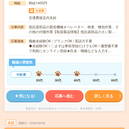
時給1400円
時給
交通費
交通費規定内支給
抵抗器部品の製造機械オペレーター、検査、梱包作業、そ
仕事内容
の他の付随作業【取扱製品情報】抵抗器部品小さい製…
職種未経験OK / ブランクOK / 英語力不要
応募資格
◆未経験OK！〇まずは事前登録だけでもOK！履歴書不要
で気軽にオンライン登録★氏名・職種などを入力す…
職場の雰囲気
年齢層
20代
30代
40代
50代
60代
気になる!
応募へ進む
詳しく見る
派遣会社
株式会社綜合キャリアオプション 製造事業部（全国）
未読
掲載日
2026/08/06