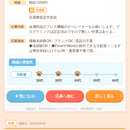
時給1200円
時給
交通費
交通費規定内支給
金属部品のプレス機械のオペレーターをお願いします。プ
仕事内容
ログラミングは設定済みですので難しい作業はありま…
職種未経験OK / ブランクOK / 英語力不要
応募資格
◆未経験OK！◆ExcelやWordの操作できる方歓迎！〇まず
は事前登録だけでもOK！履歴書不要で気…
職場の雰囲気
年齢層
20代
30代
40代
50代
60代
気になる!
応募へ進む
詳しく見る
派遣会社
株式会社綜合キャリアオプション 製造事業部（全国）
未読
掲載日
2026/08/05