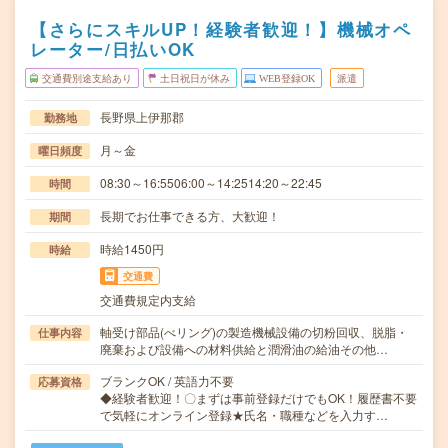
【さらにスキルUP！経験者歓迎！】機械オペ
レーター/日払いOK
交通費別途支給あり
土日祝日が休み
WEB登録OK
派遣
長野県上伊那郡
勤務地
月～金
曜日頻度
08:30～16:5506:00～14:2514:20～22:45
時間
長期でお仕事できる方、大歓迎！
期間
時給1450円
時給
交通費
交通費規定内支給
軸受け部品(べリング)の製造機械設備の切粉回収、脱脂・
仕事内容
廃棄および設備への材料供給と潤滑油の給油その他…
ブランクOK / 英語力不要
応募資格
◆経験者歓迎！〇まずは事前登録だけでもOK！履歴書不要
で気軽にオンライン登録★氏名・職種などを入力す…