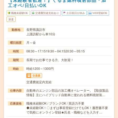
【未経験者歓迎！】くるま燃料噴射部品・加
工オペ/日払いOK
職種未経験OK
交通費別途支給あり
土日祝日が休み
WEB登録OK
派遣
長野県諏訪市
勤務地
上諏訪駅から車10分
月～金
曜日頻度
08:30～17:1519:30～04:1520:30～05:15
時間
長期でお仕事できる方、大歓迎！
期間
時給1200～1300円
時給
交通費
交通費規定内支給
自動車のエンジン部品の加工機オペレーター。【取扱製品
仕事内容
情報】主にハイブリッド自動車に使われる燃料噴射装…
職種未経験OK / ブランクOK / 英語力不要
応募資格
◆未経験OK！〇まずは事前登録だけでもOK！履歴書不要
で気軽にオンライン登録★氏名・職種などを入力す…