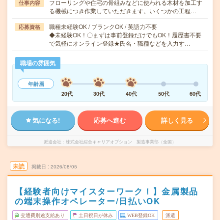
フローリングや住宅の骨組みなどに使われる木材を加工す
仕事内容
る機械につき作業していただきます。いくつかの工程…
職種未経験OK / ブランクOK / 英語力不要
応募資格
◆未経験OK！〇まずは事前登録だけでもOK！履歴書不要
で気軽にオンライン登録★氏名・職種などを入力す…
職場の雰囲気
年齢層
20代
30代
40代
50代
60代
気になる!
応募へ進む
詳しく見る
派遣会社
株式会社綜合キャリアオプション 製造事業部（全国）
未読
掲載日
2026/08/05
【経験者向けマイスターワーク！】金属製品
の端末操作オペレーター/日払いOK
交通費別途支給あり
土日祝日が休み
WEB登録OK
派遣