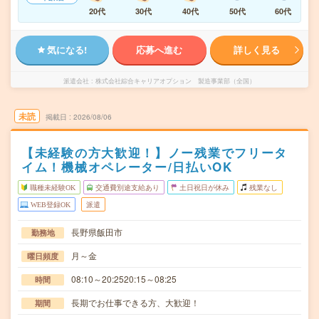
20代
30代
40代
50代
60代
気になる!
応募へ進む
詳しく見る
派遣会社
株式会社綜合キャリアオプション 製造事業部（全国）
未読
掲載日
2026/08/06
【未経験の方大歓迎！】ノー残業でフリータ
イム！機械オペレーター/日払いOK
職種未経験OK
交通費別途支給あり
土日祝日が休み
残業なし
WEB登録OK
派遣
長野県飯田市
勤務地
月～金
曜日頻度
08:10～20:2520:15～08:25
時間
長期でお仕事できる方、大歓迎！
期間