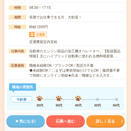
08:30～17:15
時間
長期でお仕事できる方、大歓迎！
期間
時給1200円
時給
交通費
交通費規定内支給
自動車のエンジン部品の加工機オペレーター。【取扱製品
仕事内容
情報】主にハイブリッド自動車に使われる燃料噴射装…
職種未経験OK / ブランクOK / 英語力不要
応募資格
◆未経験OK！〇まずは事前登録だけでもOK！履歴書不要
で気軽にオンライン登録★氏名・職種などを入力す…
職場の雰囲気
年齢層
20代
30代
40代
50代
60代
気になる!
応募へ進む
詳しく見る