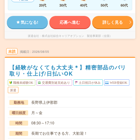
20代
30代
40代
50代
60代
気になる!
応募へ進む
詳しく見る
派遣会社
株式会社綜合キャリアオプション 製造事業部（全国）
未読
掲載日
2026/08/05
【経験がなくても大丈夫＊】精密部品のバリ
取り・仕上げ/日払いOK
職種未経験OK
交通費別途支給あり
土日祝日が休み
WEB登録OK
派遣
長野県上伊那郡
勤務地
月～金
曜日頻度
08:30～17:10
時間
長期でお仕事できる方、大歓迎！
期間