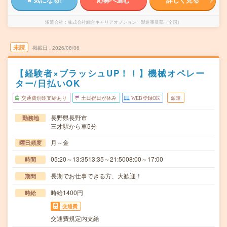
派遣会社
株式会社綜合キャリアオプション 製造事業部（全国）
未読
掲載日
2026/08/06
【経験者×ブラッシュUP！！】機械オペレー
ター/日払いOK
交通費別途支給あり
土日祝日が休み
WEB登録OK
派遣
長野県長野市
勤務地
三才駅から車5分
月～金
曜日頻度
05:20～13:3513:35～21:5008:00～17:00
時間
長期でお仕事できる方、大歓迎！
期間
時給1400円
時給
交通費
交通費規定内支給