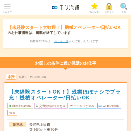
メニュー
気になる!
ログイン
検索
【未経験スタート大歓迎！】機械オペレーター/日払いOK
のお仕事情報は、掲載が終了しています
掲載時の情報は、
ページ下部
からご覧いただけます。
お探しの条件に近い派遣のお仕事
未読
掲載日
2026/08/06
【未経験スタートOK！】残業ほぼナシでプラ
充！機械オペレーター/日払いOK
職種未経験OK
交通費別途支給あり
土日祝日が休み
WEB登録OK
派遣
長野県上田市
勤務地
寺下駅から車10分