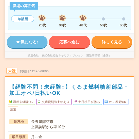
職場の雰囲気
年齢層
20代
30代
40代
50代
60代
気になる!
応募へ進む
詳しく見る
派遣会社
株式会社綜合キャリアオプション 製造事業部（全国）
未読
掲載日
2026/08/05
【経験不問！未経験○】くるま燃料噴射部品・
加工オペ/日払いOK
職種未経験OK
交通費別途支給あり
土日祝日が休み
WEB登録OK
派遣
長野県諏訪市
勤務地
上諏訪駅から車10分
月～金
曜日頻度