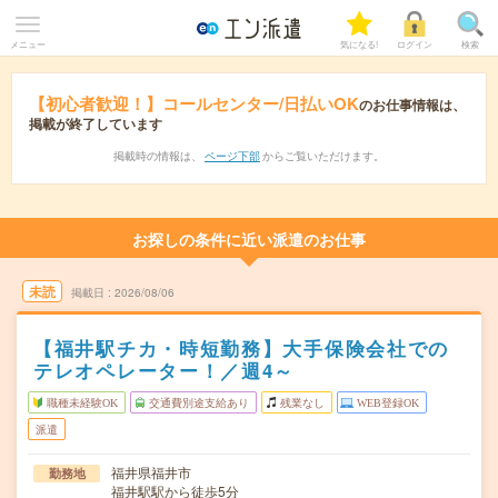
メニュー
気になる!
ログイン
検索
【初心者歓迎！】コールセンター/日払いOK
のお仕事情報は、
掲載が終了しています
掲載時の情報は、
ページ下部
からご覧いただけます。
お探しの条件に近い派遣のお仕事
未読
掲載日
2026/08/06
【福井駅チカ・時短勤務】大手保険会社での
テレオペレーター！／週4～
職種未経験OK
交通費別途支給あり
残業なし
WEB登録OK
派遣
福井県福井市
勤務地
福井駅駅から徒歩5分