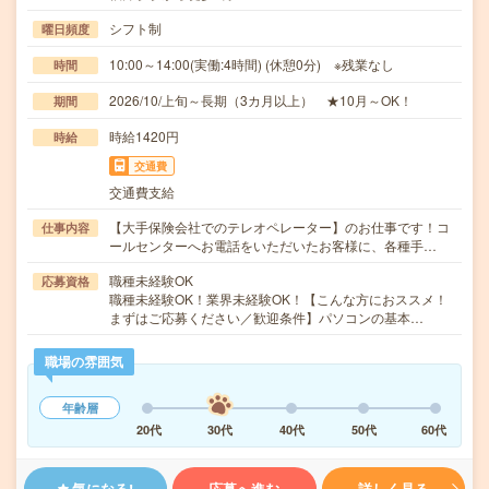
シフト制
曜日頻度
10:00～14:00(実働:4時間) (休憩0分) ※残業なし
時間
2026/10/上旬～長期（3カ月以上） ★10月～OK！
期間
時給1420円
時給
交通費
交通費支給
【大手保険会社でのテレオペレーター】のお仕事です！コ
仕事内容
ールセンターへお電話をいただいたお客様に、各種手…
職種未経験OK
応募資格
職種未経験OK！業界未経験OK！【こんな方におススメ！
まずはご応募ください／歓迎条件】パソコンの基本…
職場の雰囲気
年齢層
20代
30代
40代
50代
60代
気になる!
応募へ進む
詳しく見る