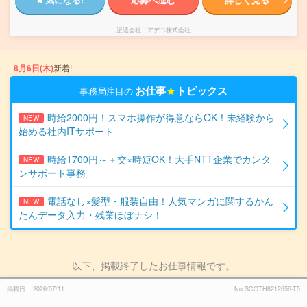
派遣会社
アデコ株式会社
8月6日(木)
新着!
お仕事
★
トピックス
事務局注目の
時給2000円！スマホ操作が得意ならOK！未経験から
NEW
始める社内ITサポート
時給1700円～＋交×時短OK！大手NTT企業でカンタ
NEW
ンサポート事務
電話なし×髪型・服装自由！人気マンガに関するかん
NEW
たんデータ入力・残業ほぼナシ！
以下、掲載終了したお仕事情報です。
掲載日
2026/07/11
No.SCOTH8212656-T5