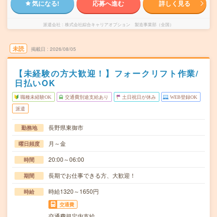
気になる!
応募へ進む
詳しく見る
派遣会社
株式会社綜合キャリアオプション 製造事業部（全国）
未読
掲載日
2026/08/05
【未経験の方大歓迎！】フォークリフト作業/
日払いOK
職種未経験OK
交通費別途支給あり
土日祝日が休み
WEB登録OK
派遣
長野県東御市
勤務地
月～金
曜日頻度
20:00～06:00
時間
長期でお仕事できる方、大歓迎！
期間
時給1320～1650円
時給
交通費
交通費規定内支給