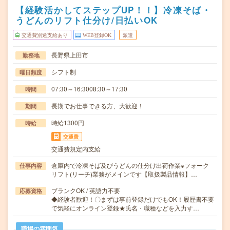
【経験活かしてステップUP！！】冷凍そば・
うどんのリフト仕分け/日払いOK
交通費別途支給あり
WEB登録OK
派遣
長野県上田市
勤務地
シフト制
曜日頻度
07:30～16:3008:30～17:30
時間
長期でお仕事できる方、大歓迎！
期間
時給1300円
時給
交通費
交通費規定内支給
倉庫内で冷凍そば及びうどんの仕分け出荷作業※フォーク
仕事内容
リフト(リーチ)業務がメインです【取扱製品情報】…
ブランクOK / 英語力不要
応募資格
◆経験者歓迎！〇まずは事前登録だけでもOK！履歴書不要
で気軽にオンライン登録★氏名・職種などを入力す…
職場の雰囲気