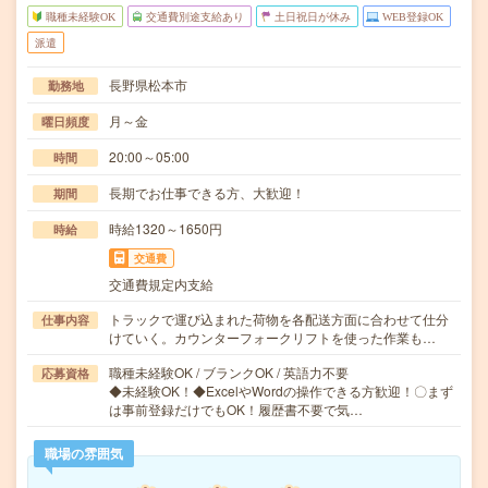
職種未経験OK
交通費別途支給あり
土日祝日が休み
WEB登録OK
派遣
長野県松本市
勤務地
月～金
曜日頻度
20:00～05:00
時間
長期でお仕事できる方、大歓迎！
期間
時給1320～1650円
時給
交通費
交通費規定内支給
トラックで運び込まれた荷物を各配送方面に合わせて仕分
仕事内容
けていく。カウンターフォークリフトを使った作業も…
職種未経験OK / ブランクOK / 英語力不要
応募資格
◆未経験OK！◆ExcelやWordの操作できる方歓迎！〇まず
は事前登録だけでもOK！履歴書不要で気…
職場の雰囲気