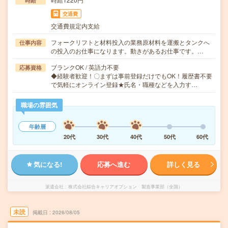
時給
交通費
交通費規定内支給
フォークリフトと材料投入の業務原材料を運搬とタンクへ
仕事内容
の投入のお仕事になります。動きがあるお仕事です。…
ブランクOK / 英語力不要
応募資格
◆経験者歓迎！〇まずは事前登録だけでもOK！履歴書不要
で気軽にオンライン登録★氏名・職種などを入力す…
職場の雰囲気
年齢層
20代
30代
40代
50代
60代
気になる!
応募へ進む
詳しく見る
派遣会社
株式会社綜合キャリアオプション 製造事業部（全国）
未読
掲載日
2026/08/05