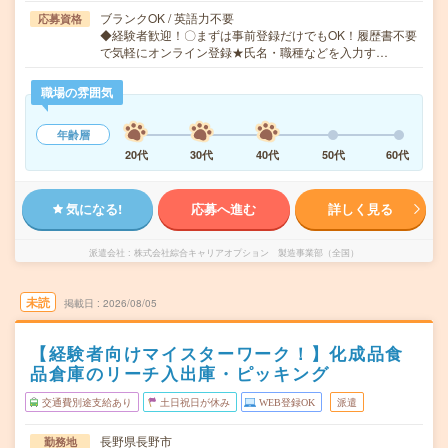
ブランクOK / 英語力不要
応募資格
◆経験者歓迎！〇まずは事前登録だけでもOK！履歴書不要
で気軽にオンライン登録★氏名・職種などを入力す…
職場の雰囲気
年齢層
20代
30代
40代
50代
60代
気になる!
応募へ進む
詳しく見る
派遣会社
株式会社綜合キャリアオプション 製造事業部（全国）
未読
掲載日
2026/08/05
【経験者向けマイスターワーク！】化成品食
品倉庫のリーチ入出庫・ピッキング
交通費別途支給あり
土日祝日が休み
WEB登録OK
派遣
長野県長野市
勤務地