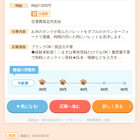
時給1320円
時給
交通費
交通費規定内支給
お水のタンクが並んだパレットをダブルのカウンターフォ
仕事内容
ークで運搬。時間の空いた時にパレットを洗浄します…
ブランクOK / 英語力不要
応募資格
◆経験者歓迎！〇まずは事前登録だけでもOK！履歴書不要
で気軽にオンライン登録★氏名・職種などを入力す…
職場の雰囲気
年齢層
20代
30代
40代
50代
60代
気になる!
応募へ進む
詳しく見る
派遣会社
株式会社綜合キャリアオプション 製造事業部（全国）
未読
掲載日
2026/08/05