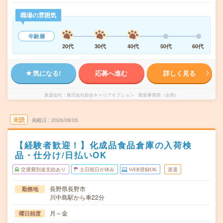
職場の雰囲気
年齢層
20代
30代
40代
50代
60代
気になる!
応募へ進む
詳しく見る
派遣会社
株式会社綜合キャリアオプション 製造事業部（全国）
未読
掲載日
2026/08/05
【経験者歓迎！】化成品食品倉庫の入荷検
品・仕分け/日払いOK
交通費別途支給あり
土日祝日が休み
WEB登録OK
派遣
長野県長野市
勤務地
川中島駅から車22分
月～金
曜日頻度