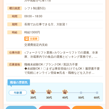
川中島駅から車17分
シフト制(週5日)
曜日頻度
09:00～18:00
時間
長期でお仕事できる方、大歓迎！
期間
時給1300円
時給
交通費
交通費規定内支給
<フォークリフト業務>カウンターリフトでの運搬、冷凍
仕事内容
庫、冷蔵庫内での食品の運搬とピッキング業務です。…
職種未経験OK / ブランクOK / 英語力不要
応募資格
◆未経験OK！〇まずは事前登録だけでもOK！履歴書不要
で気軽にオンライン登録★氏名・職種などを入力す…
職場の雰囲気
年齢層
20代
30代
40代
50代
60代