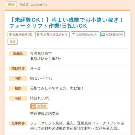
未読
掲載日
2026/08/05
【未経験OK！】程よい残業でお小遣い稼ぎ！
フォークリフト作業/日払いOK
職種未経験OK
交通費別途支給あり
土日祝日が休み
WEB登録OK
派遣
長野県須坂市
勤務地
北須坂駅から車5分
月～金
曜日頻度
08:25～17:15
時間
長期でお仕事できる方、大歓迎！
期間
時給1300円
時給
交通費
交通費規定内支給
フォークリフト業務、受入、運搬業務フォークリフトを使
仕事内容
用しての材料の運搬作業荷受場で材料・製品を受入照…