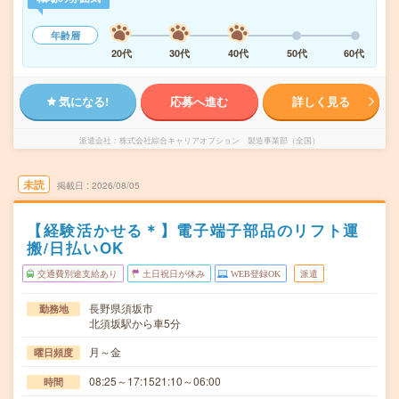
年齢層
20代
30代
40代
50代
60代
気になる!
応募へ進む
詳しく見る
派遣会社
株式会社綜合キャリアオプション 製造事業部（全国）
未読
掲載日
2026/08/05
【経験活かせる＊】電子端子部品のリフト運
搬/日払いOK
交通費別途支給あり
土日祝日が休み
WEB登録OK
派遣
長野県須坂市
勤務地
北須坂駅から車5分
月～金
曜日頻度
08:25～17:1521:10～06:00
時間