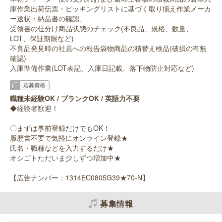
庫作業出荷伝票・ピッキングリストに基づく取り揃え作業メーカ
ー送状・納品書の確認、
受領書の仕分け商品状態のチェック(不良品、規格、数量、
LOT、保証期限など)
不良品発見時の社員への報告袋物商品の積替え検品(破損の有無
確認)
入庫準備作業(LOT表記、入庫日記載、落下物防止対応など)
応募資格
職種未経験OK / ブランクOK / 英語力不要
◆経験者歓迎！
〇まずは事前登録だけでもOK！
履歴書不要で気軽にオンライン登録★
氏名・職種などを入力するだけ★
オシゴトただいま少しずつ増加中★
【広告ナンバー：1314EC0805G39★70-N】
募集情報