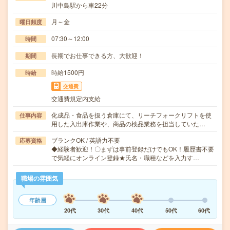
川中島駅から車22分
月～金
曜日頻度
07:30～12:00
時間
長期でお仕事できる方、大歓迎！
期間
時給1500円
時給
交通費
交通費規定内支給
化成品・食品を扱う倉庫にて、リーチフォークリフトを使
仕事内容
用した入出庫作業や、商品の検品業務を担当していた…
ブランクOK / 英語力不要
応募資格
◆経験者歓迎！〇まずは事前登録だけでもOK！履歴書不要
で気軽にオンライン登録★氏名・職種などを入力す…
職場の雰囲気
年齢層
20代
30代
40代
50代
60代