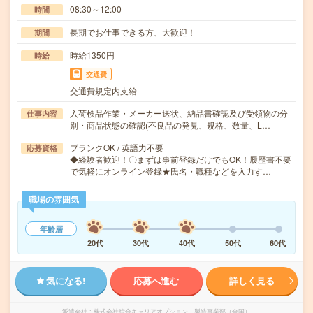
08:30～12:00
時間
長期でお仕事できる方、大歓迎！
期間
時給1350円
時給
交通費
交通費規定内支給
入荷検品作業・メーカー送状、納品書確認及び受領物の分
仕事内容
別・商品状態の確認(不良品の発見、規格、数量、L…
ブランクOK / 英語力不要
応募資格
◆経験者歓迎！〇まずは事前登録だけでもOK！履歴書不要
で気軽にオンライン登録★氏名・職種などを入力す…
職場の雰囲気
年齢層
20代
30代
40代
50代
60代
気になる!
応募へ進む
詳しく見る
派遣会社
株式会社綜合キャリアオプション 製造事業部（全国）