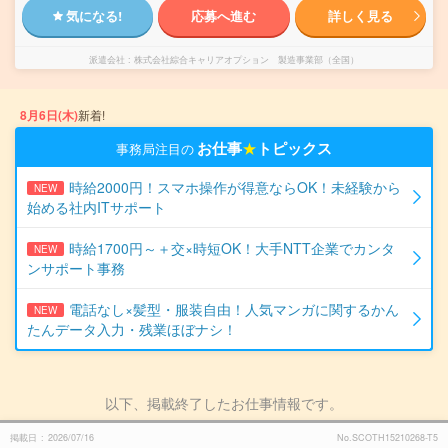
気になる!
応募へ進む
詳しく見る
派遣会社
株式会社綜合キャリアオプション 製造事業部（全国）
8月6日(木)
新着!
お仕事
★
トピックス
事務局注目の
時給2000円！スマホ操作が得意ならOK！未経験から
NEW
始める社内ITサポート
時給1700円～＋交×時短OK！大手NTT企業でカンタ
NEW
ンサポート事務
電話なし×髪型・服装自由！人気マンガに関するかん
NEW
たんデータ入力・残業ほぼナシ！
以下、掲載終了したお仕事情報です。
掲載日
2026/07/16
No.SCOTH15210268-T5