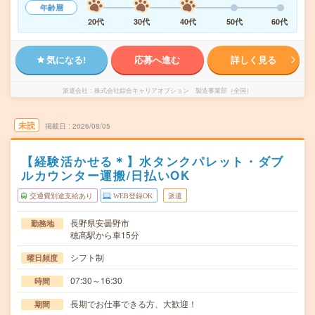
年齢層
20代
30代
40代
50代
60代
気になる!
応募へ進む
詳しく見る
派遣会社
株式会社綜合キャリアオプション 製造事業部（全国）
未読
掲載日
2026/08/05
【経験活かせる＊】水タンクパレット・ダブ
ルカウンター運搬/日払いOK
交通費別途支給あり
WEB登録OK
派遣
長野県安曇野市
勤務地
穂高駅から車15分
シフト制
曜日頻度
07:30～16:30
時間
長期でお仕事できる方、大歓迎！
期間