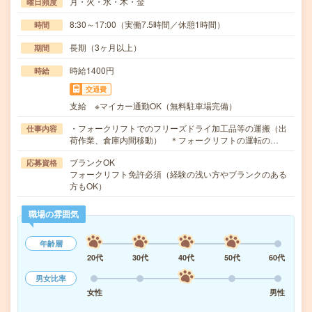
月・火・水・木・金
曜日頻度
8:30～17:00（実働7.5時間／休憩1時間）
時間
長期（3ヶ月以上）
期間
時給1400円
時給
交通費
支給 ※マイカー通勤OK（無料駐車場完備）
・フォークリフトでのフリーズドライ加工品等の運搬（出
仕事内容
荷作業、倉庫内間移動） ＊フォークリフトの運転の…
ブランクOK
応募資格
フォークリフト免許必須（経験の浅い方やブランクのある
方もOK）
職場の雰囲気
年齢層
20代
30代
40代
50代
60代
男女比率
女性
男性