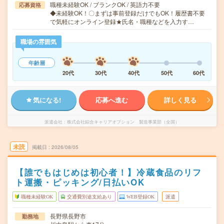
職種未経験OK / ブランクOK / 英語力不要
応募資格
◆未経験OK！〇まずは事前登録だけでもOK！履歴書不要
で気軽にオンライン登録★氏名・職種などを入力す…
職場の雰囲気
年齢層
20代
30代
40代
50代
60代
気になる!
応募へ進む
詳しく見る
派遣会社
株式会社綜合キャリアオプション 製造事業部（全国）
未読
掲載日
2026/08/05
【誰でもはじめは初心者！】冷蔵食品のリフ
ト運搬・ピッキング/日払いOK
職種未経験OK
交通費別途支給あり
WEB登録OK
派遣
長野県長野市
勤務地