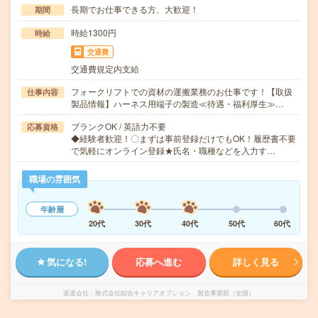
長期でお仕事できる方、大歓迎！
期間
時給1300円
時給
交通費
交通費規定内支給
フォークリフトでの資材の運搬業務のお仕事です！【取扱
仕事内容
製品情報】ハーネス用端子の製造≪待遇・福利厚生≫…
ブランクOK / 英語力不要
応募資格
◆経験者歓迎！〇まずは事前登録だけでもOK！履歴書不要
で気軽にオンライン登録★氏名・職種などを入力す…
職場の雰囲気
年齢層
20代
30代
40代
50代
60代
気になる!
応募へ進む
詳しく見る
派遣会社
株式会社綜合キャリアオプション 製造事業部（全国）