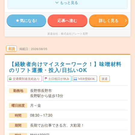
もっと見る
気になる!
応募へ進む
詳しく見る
派遣会社
株式会社グレート長野
未読
掲載日
2026/08/05
【経験者向けマイスターワーク！】味噌材料
のリフト運搬・投入/日払いOK
交通費別途支給あり
土日祝日が休み
WEB登録OK
派遣
長野県長野市
勤務地
長野駅から徒歩13分
月～金
曜日頻度
08:30～17:30
時間
長期でお仕事できる方、大歓迎！
期間
時給1220円