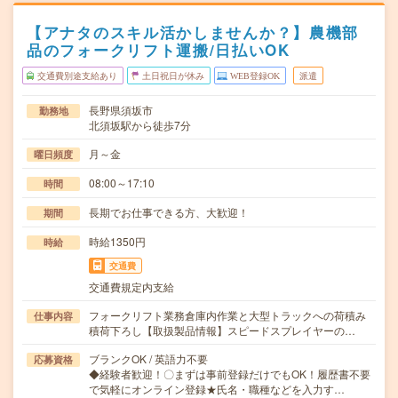
【アナタのスキル活かしませんか？】農機部
品のフォークリフト運搬/日払いOK
交通費別途支給あり
土日祝日が休み
WEB登録OK
派遣
長野県須坂市
勤務地
北須坂駅から徒歩7分
月～金
曜日頻度
08:00～17:10
時間
長期でお仕事できる方、大歓迎！
期間
時給1350円
時給
交通費
交通費規定内支給
フォークリフト業務倉庫内作業と大型トラックへの荷積み
仕事内容
積荷下ろし【取扱製品情報】スピードスプレイヤーの…
ブランクOK / 英語力不要
応募資格
◆経験者歓迎！〇まずは事前登録だけでもOK！履歴書不要
で気軽にオンライン登録★氏名・職種などを入力す…