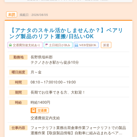
未読
掲載日
2026/08/05
【アナタのスキル活かしませんか？】ベアリ
ング製品のリフト運搬/日払いOK
交通費別途支給あり
土日祝日が休み
WEB登録OK
派遣
長野県埴科郡
勤務地
テクノさかき駅から徒歩10分
月～金
曜日頻度
08:10～17:0010:00～19:00
時間
長期でお仕事できる方、大歓迎！
期間
時給1400円
時給
交通費
交通費規定内支給
フォークリフト業務出荷倉庫作業フォークリフトでの製品
仕事内容
運搬作業【取扱製品情報】自動車に組み込まれるベア…