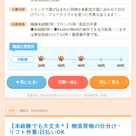
トラックで運び込まれた荷物を各配送方面に合わせて仕分
仕事内容
けていく。フォークリフトを使った作業もあります！…
職種未経験OK / ブランクOK / 英語力不要
応募資格
◆未経験OK！◆ExcelやWordの操作できる方歓迎！〇まず
は事前登録だけでもOK！履歴書不要で気…
職場の雰囲気
年齢層
20代
30代
40代
50代
60代
気になる!
応募へ進む
詳しく見る
派遣会社
株式会社綜合キャリアオプション 製造事業部（全国）
未読
掲載日
2026/08/05
【未経験でも大丈夫＊】物流荷物の仕分け・
リフト作業/日払いOK