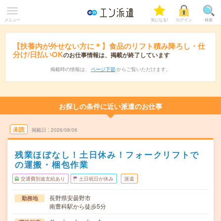
メニュー
気になる!
ログイン
検索
【扶養内が外せない方に＊】食品のリフト積み降ろし・仕
分け/日払いOK
のお仕事情報は、掲載が終了しています
掲載時の情報は、
ページ下部
からご覧いただけます。
お探しの条件に近い派遣のお仕事
未読
掲載日
2026/08/06
残業ほぼなし！土日休み！フォークリフトで
の運搬・梱包作業
交通費別途支給あり
土日祝日が休み
派遣
長野県安曇野市
勤務地
南豊科駅から徒歩5分