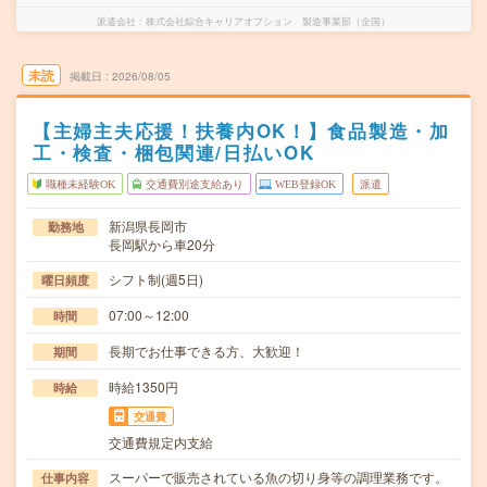
派遣会社
株式会社綜合キャリアオプション 製造事業部（全国）
未読
掲載日
2026/08/05
【主婦主夫応援！扶養内OK！】食品製造・加
工・検査・梱包関連/日払いOK
職種未経験OK
交通費別途支給あり
WEB登録OK
派遣
新潟県長岡市
勤務地
長岡駅から車20分
シフト制(週5日)
曜日頻度
07:00～12:00
時間
長期でお仕事できる方、大歓迎！
期間
時給1350円
時給
交通費
交通費規定内支給
スーパーで販売されている魚の切り身等の調理業務です。
仕事内容