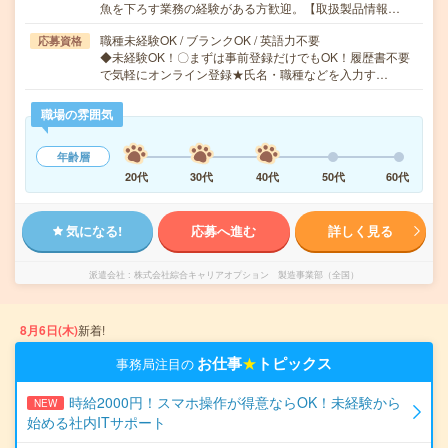
魚を下ろす業務の経験がある方歓迎。【取扱製品情報…
職種未経験OK / ブランクOK / 英語力不要
応募資格
◆未経験OK！〇まずは事前登録だけでもOK！履歴書不要
で気軽にオンライン登録★氏名・職種などを入力す…
職場の雰囲気
年齢層
20代
30代
40代
50代
60代
気になる!
応募へ進む
詳しく見る
派遣会社
株式会社綜合キャリアオプション 製造事業部（全国）
8月6日(木)
新着!
お仕事
★
トピックス
事務局注目の
時給2000円！スマホ操作が得意ならOK！未経験から
NEW
始める社内ITサポート