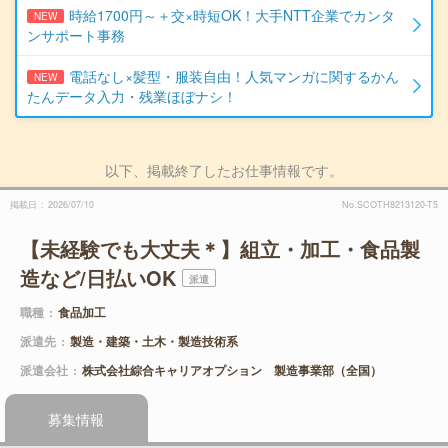
時給1700円～＋交×時短OK！大手NTT企業でカンタ
NEW
ンサポート事務
電話なし×髪型・服装自由！人気マンガに関するかん
NEW
たんデータ入力・残業ほぼナシ！
以下、掲載終了したお仕事情報です。
掲載日
2026/07/10
No.SCOTH8213120-T5
【未経験でも大丈夫＊】組立・加工・食品製
造など/日払いOK
派遣
職種
食品加工
派遣先
製造・建築・土木・製造技術系
派遣会社
株式会社綜合キャリアオプション 製造事業部（全国）
募集情報