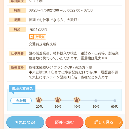
シフト制
曜日頻度
08:20～17:4021:00～06:0022:00～07:00
時間
長期でお仕事できる方、大歓迎！
期間
時給1200円
時給
交通費
交通費規定内支給
餅の製造業務。材料投入や検査・箱詰め・出荷等、製造業
仕事内容
務全般に携わっていただきます。重量物は最大10k…
職種未経験OK / ブランクOK / 英語力不要
応募資格
◆未経験OK！〇まずは事前登録だけでもOK！履歴書不要
で気軽にオンライン登録★氏名・職種などを入力す…
職場の雰囲気
年齢層
20代
30代
40代
50代
60代
気になる!
応募へ進む
詳しく見る