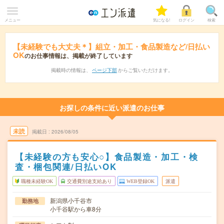
メニュー
気になる!
ログイン
検索
【未経験でも大丈夫＊】組立・加工・食品製造など/日払い
OK
のお仕事情報は、掲載が終了しています
掲載時の情報は、
ページ下部
からご覧いただけます。
お探しの条件に近い派遣のお仕事
未読
掲載日
2026/08/05
【未経験の方も安心○】食品製造・加工・検
査・梱包関連/日払いOK
職種未経験OK
交通費別途支給あり
WEB登録OK
派遣
新潟県小千谷市
勤務地
小千谷駅から車8分