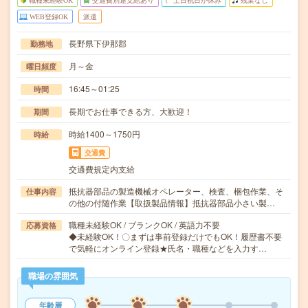
職種未経験OK
交通費別途支給あり
土日祝日が休み
残業なし
WEB登録OK
派遣
長野県下伊那郡
勤務地
月～金
曜日頻度
16:45～01:25
時間
長期でお仕事できる方、大歓迎！
期間
時給1400～1750円
時給
交通費
交通費規定内支給
抵抗器部品の製造機械オペレーター、検査、梱包作業、そ
仕事内容
の他の付随作業【取扱製品情報】抵抗器部品小さい製…
職種未経験OK / ブランクOK / 英語力不要
応募資格
◆未経験OK！〇まずは事前登録だけでもOK！履歴書不要
で気軽にオンライン登録★氏名・職種などを入力す…
職場の雰囲気
年齢層