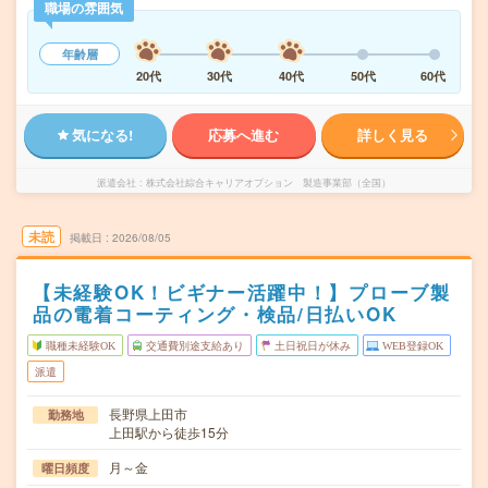
職場の雰囲気
年齢層
20代
30代
40代
50代
60代
気になる!
応募へ進む
詳しく見る
派遣会社
株式会社綜合キャリアオプション 製造事業部（全国）
未読
掲載日
2026/08/05
【未経験OK！ビギナー活躍中！】プローブ製
品の電着コーティング・検品/日払いOK
職種未経験OK
交通費別途支給あり
土日祝日が休み
WEB登録OK
派遣
長野県上田市
勤務地
上田駅から徒歩15分
月～金
曜日頻度