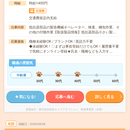
時給1400円
時給
交通費
交通費規定内支給
抵抗器部品の製造機械オペレーター、検査、梱包作業、そ
仕事内容
の他の付随作業【取扱製品情報】抵抗器部品小さい製…
職種未経験OK / ブランクOK / 英語力不要
応募資格
◆未経験OK！〇まずは事前登録だけでもOK！履歴書不要
で気軽にオンライン登録★氏名・職種などを入力す…
職場の雰囲気
年齢層
20代
30代
40代
50代
60代
気になる!
応募へ進む
詳しく見る
派遣会社
株式会社綜合キャリアオプション 製造事業部（全国）
未読
掲載日
2026/08/06