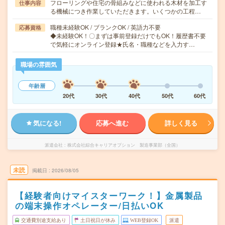
フローリングや住宅の骨組みなどに使われる木材を加工す
仕事内容
る機械につき作業していただきます。いくつかの工程…
職種未経験OK / ブランクOK / 英語力不要
応募資格
◆未経験OK！〇まずは事前登録だけでもOK！履歴書不要
で気軽にオンライン登録★氏名・職種などを入力す…
職場の雰囲気
年齢層
20代
30代
40代
50代
60代
気になる!
応募へ進む
詳しく見る
派遣会社
株式会社綜合キャリアオプション 製造事業部（全国）
未読
掲載日
2026/08/05
【経験者向けマイスターワーク！】金属製品
の端末操作オペレーター/日払いOK
交通費別途支給あり
土日祝日が休み
WEB登録OK
派遣