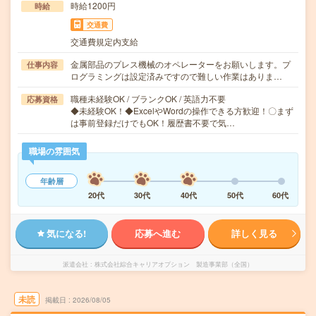
時給1200円
時給
交通費
交通費規定内支給
金属部品のプレス機械のオペレーターをお願いします。プ
仕事内容
ログラミングは設定済みですので難しい作業はありま…
職種未経験OK / ブランクOK / 英語力不要
応募資格
◆未経験OK！◆ExcelやWordの操作できる方歓迎！〇まず
は事前登録だけでもOK！履歴書不要で気…
職場の雰囲気
年齢層
20代
30代
40代
50代
60代
気になる!
応募へ進む
詳しく見る
派遣会社
株式会社綜合キャリアオプション 製造事業部（全国）
未読
掲載日
2026/08/05