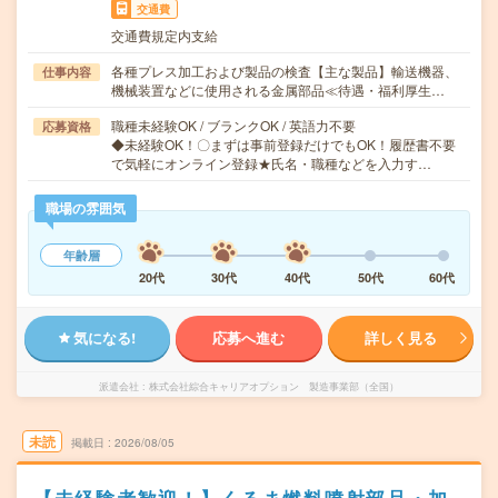
交通費
交通費規定内支給
各種プレス加工および製品の検査【主な製品】輸送機器、
仕事内容
機械装置などに使用される金属部品≪待遇・福利厚生…
職種未経験OK / ブランクOK / 英語力不要
応募資格
◆未経験OK！〇まずは事前登録だけでもOK！履歴書不要
で気軽にオンライン登録★氏名・職種などを入力す…
職場の雰囲気
年齢層
20代
30代
40代
50代
60代
気になる!
応募へ進む
詳しく見る
派遣会社
株式会社綜合キャリアオプション 製造事業部（全国）
未読
掲載日
2026/08/05