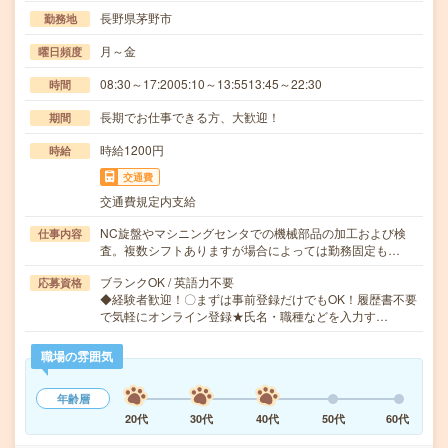
長野県茅野市
勤務地
月～金
曜日頻度
08:30～17:2005:10～13:5513:45～22:30
時間
長期でお仕事できる方、大歓迎！
期間
時給1200円
時給
交通費
交通費規定内支給
NC旋盤やマシニングセンタでの機械部品の加工および検
仕事内容
査。複数シフトありますが場合によっては勤務固定も…
ブランクOK / 英語力不要
応募資格
◆経験者歓迎！〇まずは事前登録だけでもOK！履歴書不要
で気軽にオンライン登録★氏名・職種などを入力す…
職場の雰囲気
年齢層
20代
30代
40代
50代
60代