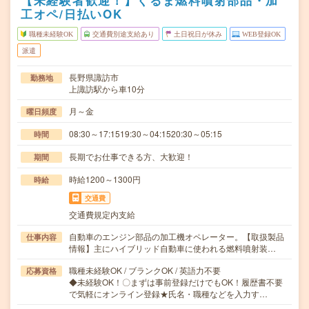
【未経験者歓迎！】くるま燃料噴射部品・加
工オペ/日払いOK
職種未経験OK
交通費別途支給あり
土日祝日が休み
WEB登録OK
派遣
長野県諏訪市
勤務地
上諏訪駅から車10分
月～金
曜日頻度
08:30～17:1519:30～04:1520:30～05:15
時間
長期でお仕事できる方、大歓迎！
期間
時給1200～1300円
時給
交通費
交通費規定内支給
自動車のエンジン部品の加工機オペレーター。【取扱製品
仕事内容
情報】主にハイブリッド自動車に使われる燃料噴射装…
職種未経験OK / ブランクOK / 英語力不要
応募資格
◆未経験OK！〇まずは事前登録だけでもOK！履歴書不要
で気軽にオンライン登録★氏名・職種などを入力す…