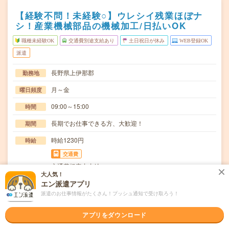
【経験不問！未経験○】ウレシイ残業ほぼナ
シ！産業機械部品の機械加工/日払いOK
職種未経験OK
交通費別途支給あり
土日祝日が休み
WEB登録OK
派遣
長野県上伊那郡
勤務地
月～金
曜日頻度
09:00～15:00
時間
長期でお仕事できる方、大歓迎！
期間
時給1230円
時給
交通費
交通費規定内支給
大人気！
マシニングセンタを使用しての金属加工【取扱製品情報】
エン派遣アプリ
仕事内容
航空機部品、産業機械部品、精密機器部品≪待遇・福…
派遣のお仕事情報がたくさん！プッシュ通知で受け取ろう！
職種未経験OK / ブランクOK / 英語力不要
応募資格
アプリをダウンロード
◆未経験OK！〇まずは事前登録だけでもOK！履歴書不要
で気軽にオンライン登録★氏名・職種などを入力す…