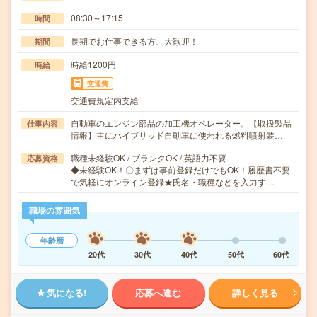
08:30～17:15
時間
長期でお仕事できる方、大歓迎！
期間
時給1200円
時給
交通費
交通費規定内支給
自動車のエンジン部品の加工機オペレーター。【取扱製品
仕事内容
情報】主にハイブリッド自動車に使われる燃料噴射装…
職種未経験OK / ブランクOK / 英語力不要
応募資格
◆未経験OK！〇まずは事前登録だけでもOK！履歴書不要
で気軽にオンライン登録★氏名・職種などを入力す…
職場の雰囲気
年齢層
20代
30代
40代
50代
60代
気になる!
応募へ進む
詳しく見る