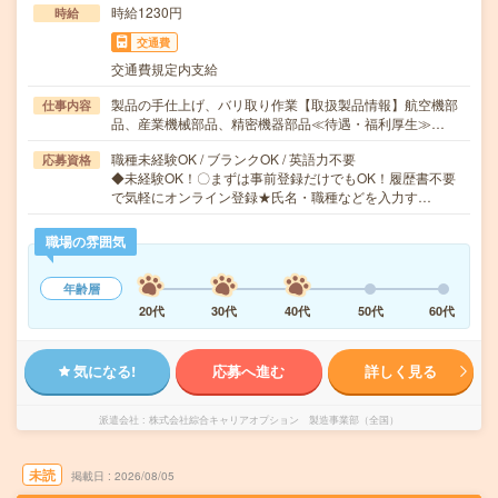
時給1230円
時給
交通費
交通費規定内支給
製品の手仕上げ、バリ取り作業【取扱製品情報】航空機部
仕事内容
品、産業機械部品、精密機器部品≪待遇・福利厚生≫…
職種未経験OK / ブランクOK / 英語力不要
応募資格
◆未経験OK！〇まずは事前登録だけでもOK！履歴書不要
で気軽にオンライン登録★氏名・職種などを入力す…
職場の雰囲気
年齢層
20代
30代
40代
50代
60代
気になる!
応募へ進む
詳しく見る
派遣会社
株式会社綜合キャリアオプション 製造事業部（全国）
未読
掲載日
2026/08/05