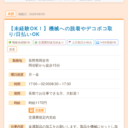
未読
掲載日
2026/08/05
【未経験OK！】機械への脱着やデコボコ取
り/日払いOK
職種未経験OK
交通費別途支給あり
土日祝日が休み
WEB登録OK
派遣
長野県岡谷市
勤務地
岡谷駅から徒歩15分
月～金
曜日頻度
17:00～02:0008:30～17:30
時間
長期でお仕事できる方、大歓迎！
期間
時給1170円
時給
交通費
交通費規定内支給
金属製品の加工をお願いします。製品を機械にセットし加
仕事内容