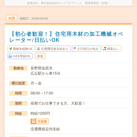
派遣会社
株式会社綜合キャリアオプション 製造事業部（全国）
未読
掲載日
2026/08/05
【初心者歓迎！】住宅用木材の加工機械オペ
レーター/日払いOK
職種未経験OK
交通費別途支給あり
土日祝日が休み
残業なし
WEB登録OK
派遣
長野県塩尻市
勤務地
広丘駅から車15分
月～金
曜日頻度
08:00～17:00
時間
長期でお仕事できる方、大歓迎！
期間
時給1200円
時給
交通費
交通費規定内支給