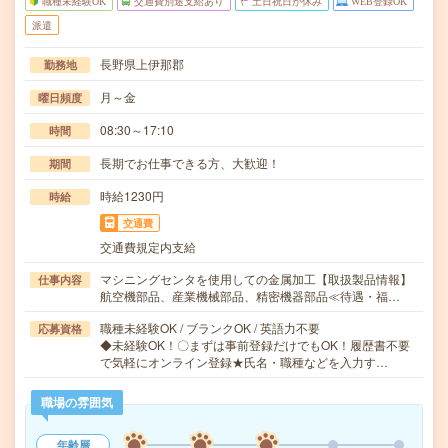
職種未経験OK
交通費別途支給あり
土日祝日が休み
WEB登録OK
派遣
長野県上伊那郡
勤務地
月～金
曜日頻度
08:30～17:10
時間
長期でお仕事できる方、大歓迎！
期間
時給1230円
時給
交通費
交通費規定内支給
マシニングセンタを使用しての金属加工【取扱製品情報】
仕事内容
航空機部品、産業機械部品、精密機器部品≪待遇・福…
職種未経験OK / ブランクOK / 英語力不要
応募資格
◆未経験OK！〇まずは事前登録だけでもOK！履歴書不要
で気軽にオンライン登録★氏名・職種などを入力す…
職場の雰囲気
年齢層