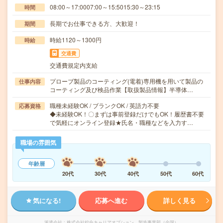
08:00～17:0007:00～15:5015:30～23:15
時間
長期でお仕事できる方、大歓迎！
期間
時給1120～1300円
時給
交通費
交通費規定内支給
プローブ製品のコーティング(電着)専用機を用いて製品の
仕事内容
コーティング及び検品作業【取扱製品情報】半導体…
職種未経験OK / ブランクOK / 英語力不要
応募資格
◆未経験OK！〇まずは事前登録だけでもOK！履歴書不要
で気軽にオンライン登録★氏名・職種などを入力す…
職場の雰囲気
年齢層
20代
30代
40代
50代
60代
気になる!
応募へ進む
詳しく見る
派遣会社
株式会社綜合キャリアオプション 製造事業部（全国）