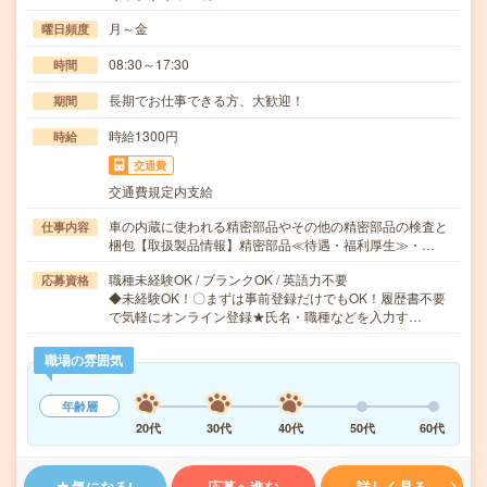
月～金
曜日頻度
08:30～17:30
時間
長期でお仕事できる方、大歓迎！
期間
時給1300円
時給
交通費
交通費規定内支給
車の内蔵に使われる精密部品やその他の精密部品の検査と
仕事内容
梱包【取扱製品情報】精密部品≪待遇・福利厚生≫・…
職種未経験OK / ブランクOK / 英語力不要
応募資格
◆未経験OK！〇まずは事前登録だけでもOK！履歴書不要
で気軽にオンライン登録★氏名・職種などを入力す…
職場の雰囲気
年齢層
20代
30代
40代
50代
60代
気になる!
応募へ進む
詳しく見る