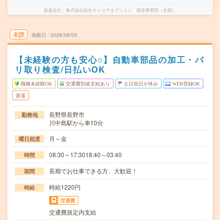
派遣会社
株式会社綜合キャリアオプション 製造事業部（全国）
未読
掲載日
2026/08/05
【未経験の方も安心○】自動車部品の加工・バ
リ取り検査/日払いOK
職種未経験OK
交通費別途支給あり
土日祝日が休み
WEB登録OK
派遣
長野県長野市
勤務地
川中島駅から車10分
月～金
曜日頻度
08:30～17:3018:40～03:40
時間
長期でお仕事できる方、大歓迎！
期間
時給1220円
時給
交通費
交通費規定内支給