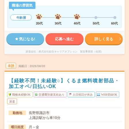
職場の雰囲気
年齢層
20代
30代
40代
50代
60代
気になる!
応募へ進む
詳しく見る
派遣会社
株式会社綜合キャリアオプション 製造事業部（全国）
未読
掲載日
2026/08/05
【経験不問！未経験○】くるま燃料噴射部品・
加工オペ/日払いOK
職種未経験OK
交通費別途支給あり
土日祝日が休み
WEB登録OK
派遣
長野県諏訪市
勤務地
上諏訪駅から車10分
月～金
曜日頻度