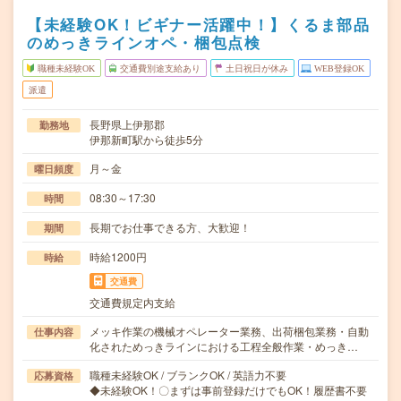
【未経験OK！ビギナー活躍中！】くるま部品
のめっきラインオペ・梱包点検
職種未経験OK
交通費別途支給あり
土日祝日が休み
WEB登録OK
派遣
長野県上伊那郡
勤務地
伊那新町駅から徒歩5分
月～金
曜日頻度
08:30～17:30
時間
長期でお仕事できる方、大歓迎！
期間
時給1200円
時給
交通費
交通費規定内支給
メッキ作業の機械オペレーター業務、出荷梱包業務・自動
仕事内容
化されためっきラインにおける工程全般作業・めっき…
職種未経験OK / ブランクOK / 英語力不要
応募資格
◆未経験OK！〇まずは事前登録だけでもOK！履歴書不要