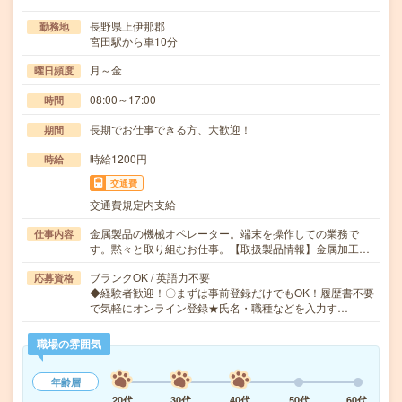
長野県上伊那郡
勤務地
宮田駅から車10分
月～金
曜日頻度
08:00～17:00
時間
長期でお仕事できる方、大歓迎！
期間
時給1200円
時給
交通費
交通費規定内支給
金属製品の機械オペレーター。端末を操作しての業務で
仕事内容
す。黙々と取り組むお仕事。【取扱製品情報】金属加工…
ブランクOK / 英語力不要
応募資格
◆経験者歓迎！〇まずは事前登録だけでもOK！履歴書不要
で気軽にオンライン登録★氏名・職種などを入力す…
職場の雰囲気
年齢層
20代
30代
40代
50代
60代