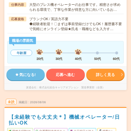
大型のプレス機オペレーターのお仕事です。精密さが求め
仕事内容
られる環境で、丁寧な作業が得意な方に向いているお…
ブランクOK / 英語力不要
応募資格
◆経験者歓迎！〇まずは事前登録だけでもOK！履歴書不要
で気軽にオンライン登録★氏名・職種などを入力す…
職場の雰囲気
年齢層
20代
30代
40代
50代
60代
気になる!
応募へ進む
詳しく見る
派遣会社
株式会社綜合キャリアオプション 製造事業部（全国）
未読
掲載日
2026/08/06
【未経験でも大丈夫＊】機械オペレーター/日
払いOK