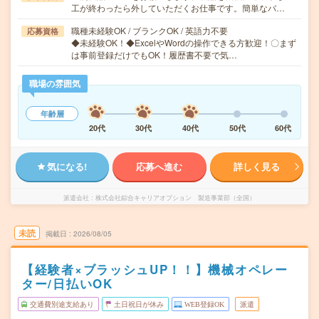
工が終わったら外していただくお仕事です。簡単なバ…
職種未経験OK / ブランクOK / 英語力不要
応募資格
◆未経験OK！◆ExcelやWordの操作できる方歓迎！〇まず
は事前登録だけでもOK！履歴書不要で気…
職場の雰囲気
年齢層
20代
30代
40代
50代
60代
気になる!
応募へ進む
詳しく見る
派遣会社
株式会社綜合キャリアオプション 製造事業部（全国）
未読
掲載日
2026/08/05
【経験者×ブラッシュUP！！】機械オペレー
ター/日払いOK
交通費別途支給あり
土日祝日が休み
WEB登録OK
派遣