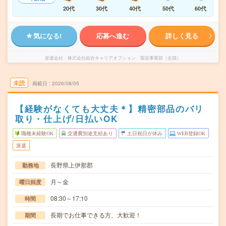
20代
30代
40代
50代
60代
気になる!
応募へ進む
詳しく見る
派遣会社
株式会社綜合キャリアオプション 製造事業部（全国）
未読
掲載日
2026/08/05
【経験がなくても大丈夫＊】精密部品のバリ
取り・仕上げ/日払いOK
職種未経験OK
交通費別途支給あり
土日祝日が休み
WEB登録OK
派遣
長野県上伊那郡
勤務地
月～金
曜日頻度
08:30～17:10
時間
長期でお仕事できる方、大歓迎！
期間