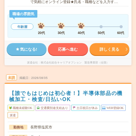
で気軽にオンライン登録★氏名・職種などを入力す…
職場の雰囲気
年齢層
20代
30代
40代
50代
60代
気になる!
応募へ進む
詳しく見る
派遣会社
株式会社綜合キャリアオプション 製造事業部（全国）
未読
掲載日
2026/08/05
【誰でもはじめは初心者！】半導体部品の機
械加工・検査/日払いOK
職種未経験OK
交通費別途支給あり
土日祝日が休み
WEB登録OK
派遣
長野県塩尻市
勤務地