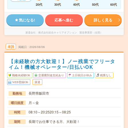
20代
30代
40代
50代
60代
気になる!
応募へ進む
詳しく見る
派遣会社
株式会社綜合キャリアオプション 製造事業部（全国）
未読
掲載日
2026/08/06
【未経験の方大歓迎！】ノー残業でフリータ
イム！機械オペレーター/日払いOK
職種未経験OK
交通費別途支給あり
土日祝日が休み
残業なし
WEB登録OK
派遣
長野県飯田市
勤務地
月～金
曜日頻度
08:10～20:2520:15～08:25
時間
長期でお仕事できる方、大歓迎！
期間