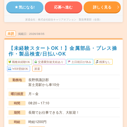
気になる!
応募へ進む
詳しく見る
派遣会社
株式会社綜合キャリアオプション 製造事業部（全国）
未読
掲載日
2026/08/05
【未経験スタートOK！】金属部品・プレス操
作・製品検査/日払いOK
職種未経験OK
交通費別途支給あり
土日祝日が休み
残業なし
WEB登録OK
派遣
長野県諏訪郡
勤務地
富士見駅から車10分
月～金
曜日頻度
08:20～17:10
時間
長期でお仕事できる方、大歓迎！
期間
時給1200円
時給