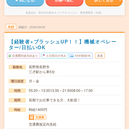
派遣会社
株式会社綜合キャリアオプション 製造事業部（全国）
未読
掲載日
2026/08/06
【経験者×ブラッシュUP！！】機械オペレー
ター/日払いOK
交通費別途支給あり
土日祝日が休み
WEB登録OK
派遣
長野県長野市
勤務地
三才駅から車5分
月～金
曜日頻度
05:20～13:3513:35～21:5008:00～17:00
時間
長期でお仕事できる方、大歓迎！
期間
時給1400円
時給
交通費
交通費規定内支給