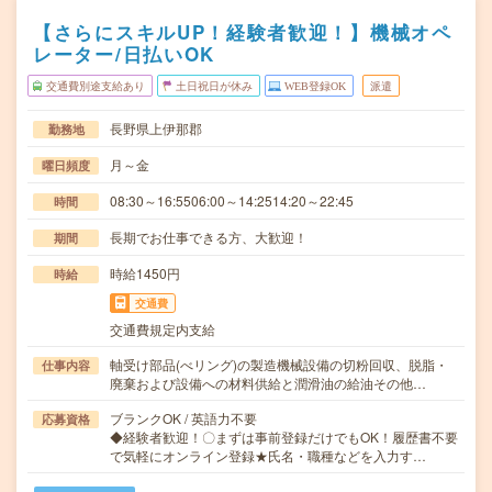
【さらにスキルUP！経験者歓迎！】機械オペ
レーター/日払いOK
交通費別途支給あり
土日祝日が休み
WEB登録OK
派遣
長野県上伊那郡
勤務地
月～金
曜日頻度
08:30～16:5506:00～14:2514:20～22:45
時間
長期でお仕事できる方、大歓迎！
期間
時給1450円
時給
交通費
交通費規定内支給
軸受け部品(べリング)の製造機械設備の切粉回収、脱脂・
仕事内容
廃棄および設備への材料供給と潤滑油の給油その他…
ブランクOK / 英語力不要
応募資格
◆経験者歓迎！〇まずは事前登録だけでもOK！履歴書不要
で気軽にオンライン登録★氏名・職種などを入力す…