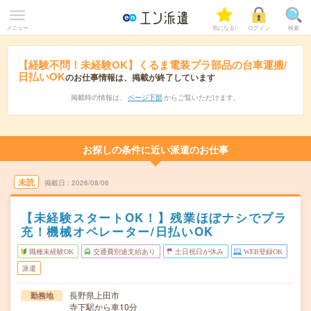
メニュー
気になる!
ログイン
検索
【経験不問！未経験OK】くるま電装プラ部品の台車運搬/
日払いOK
のお仕事情報は、掲載が終了しています
掲載時の情報は、
ページ下部
からご覧いただけます。
お探しの条件に近い派遣のお仕事
未読
掲載日
2026/08/06
【未経験スタートOK！】残業ほぼナシでプラ
充！機械オペレーター/日払いOK
職種未経験OK
交通費別途支給あり
土日祝日が休み
WEB登録OK
派遣
長野県上田市
勤務地
寺下駅から車10分