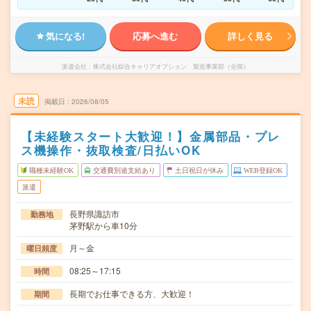
気になる!
応募へ進む
詳しく見る
派遣会社
株式会社綜合キャリアオプション 製造事業部（全国）
未読
掲載日
2026/08/05
【未経験スタート大歓迎！】金属部品・プレ
ス機操作・抜取検査/日払いOK
職種未経験OK
交通費別途支給あり
土日祝日が休み
WEB登録OK
派遣
長野県諏訪市
勤務地
茅野駅から車10分
月～金
曜日頻度
08:25～17:15
時間
長期でお仕事できる方、大歓迎！
期間