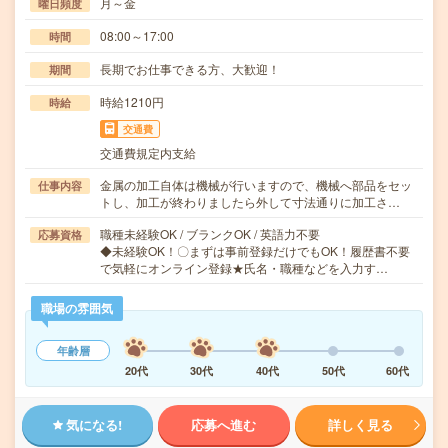
月～金
曜日頻度
08:00～17:00
時間
長期でお仕事できる方、大歓迎！
期間
時給1210円
時給
交通費
交通費規定内支給
金属の加工自体は機械が行いますので、機械へ部品をセッ
仕事内容
トし、加工が終わりましたら外して寸法通りに加工さ…
職種未経験OK / ブランクOK / 英語力不要
応募資格
◆未経験OK！〇まずは事前登録だけでもOK！履歴書不要
で気軽にオンライン登録★氏名・職種などを入力す…
職場の雰囲気
年齢層
20代
30代
40代
50代
60代
気になる!
応募へ進む
詳しく見る