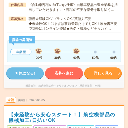
《自動車部品の加工のお仕事》自動車部品の製造業務を担
仕事内容
当していただきます。・部品の不要な部分を取り除く…
職種未経験OK / ブランクOK / 英語力不要
応募資格
◆未経験OK！〇まずは事前登録だけでもOK！履歴書不要
で気軽にオンライン登録★氏名・職種などを入力す…
職場の雰囲気
年齢層
20代
30代
40代
50代
60代
気になる!
応募へ進む
詳しく見る
派遣会社
株式会社綜合キャリアオプション 製造事業部（全国）
未読
掲載日
2026/08/05
【未経験から安心スタート！】航空機部品の
機械加工/日払いOK