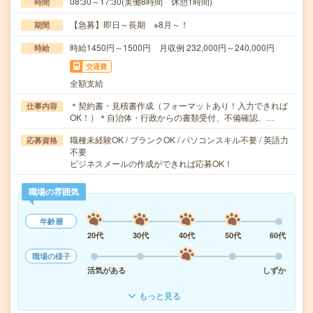
08:30～17:30(実働8時間 休憩1時間)
時間
【急募】即日～長期 ※8月～！
期間
時給1450円～1500円 月収例 232,000円～240,000円
時給
交通費
全額支給
＊契約書・見積書作成（フォーマットあり！入力できれば
仕事内容
OK！）＊自治体・行政からの書類受付、不備確認、…
職種未経験OK / ブランクOK / パソコンスキル不要 / 英語力
応募資格
不要
ビジネスメールの作成ができれば応募OK！
職場の雰囲気
年齢層
20代
30代
40代
50代
60代
職場の様子
活気がある
しずか
もっと見る