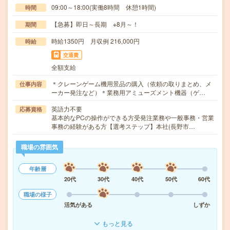
09:00～18:00(実働8時間 休憩1時間)
時間
【急募】即日～長期 ※8月～！
期間
時給1350円 月収例 216,000円
時給
交通費
全額支給
＊クレーンゲーム機用景品の購入（依頼の取りまとめ、メ
仕事内容
ーカー発注など）＊業務用アミューズメント機器（ゲ…
英語力不要
応募資格
基本的なPCの操作ができる方受発注業務や一般事務・営業
事務の経験がある方【選考ステップ】本社(長野市…
職場の雰囲気
年齢層
20代
30代
40代
50代
60代
職場の様子
活気がある
しずか
もっと見る