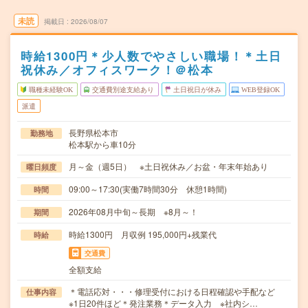
未読
掲載日
2026/08/07
時給1300円＊少人数でやさしい職場！＊土日
祝休み／オフィスワーク！＠松本
職種未経験OK
交通費別途支給あり
土日祝日が休み
WEB登録OK
派遣
長野県松本市
勤務地
松本駅から車10分
月～金（週5日） ※土日祝休み／お盆・年末年始あり
曜日頻度
09:00～17:30(実働7時間30分 休憩1時間)
時間
2026年08月中旬～長期 ※8月～！
期間
時給1300円 月収例 195,000円+残業代
時給
交通費
全額支給
＊電話応対・・・修理受付における日程確認や手配など
仕事内容
※1日20件ほど＊発注業務＊データ入力 ※社内シ…