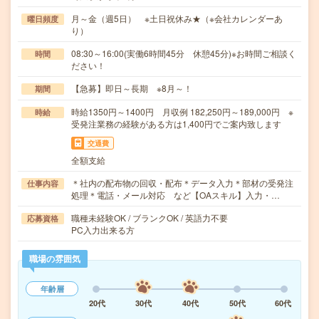
月～金（週5日） ※土日祝休み★（※会社カレンダーあ
曜日頻度
り）
08:30～16:00(実働6時間45分 休憩45分)※お時間ご相談く
時間
ださい！
【急募】即日～長期 ※8月～！
期間
時給1350円～1400円 月収例 182,250円～189,000円 ※
時給
受発注業務の経験がある方は1,400円でご案内致します
交通費
全額支給
＊社内の配布物の回収・配布＊データ入力＊部材の受発注
仕事内容
処理＊電話・メール対応 など【OAスキル】入力・…
職種未経験OK / ブランクOK / 英語力不要
応募資格
PC入力出来る方
職場の雰囲気
年齢層
20代
30代
40代
50代
60代