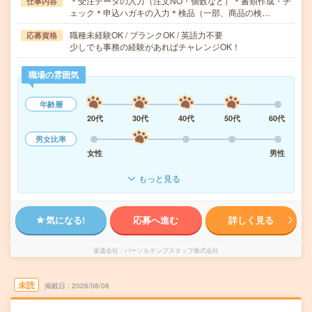
＊受注データの入力（注文NO・個数など）＊書類作成・チ
仕事内容
ェック＊申込ハガキの入力＊検品（一部、商品の検…
職種未経験OK / ブランクOK / 英語力不要
応募資格
少しでも事務の経験があればチャレンジOK！
職場の雰囲気
年齢層
20代
30代
40代
50代
60代
男女比率
女性
男性
もっと見る
気になる!
応募へ進む
詳しく見る
派遣会社
パーソルテンプスタッフ株式会社
未読
掲載日
2026/08/08