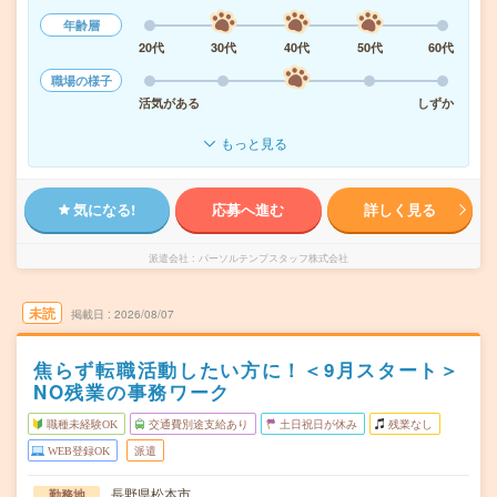
年齢層
20代
30代
40代
50代
60代
職場の様子
活気がある
しずか
もっと見る
気になる!
応募へ進む
詳しく見る
派遣会社
パーソルテンプスタッフ株式会社
未読
掲載日
2026/08/07
焦らず転職活動したい方に！＜9月スタート＞
NO残業の事務ワーク
職種未経験OK
交通費別途支給あり
土日祝日が休み
残業なし
WEB登録OK
派遣
長野県松本市
勤務地