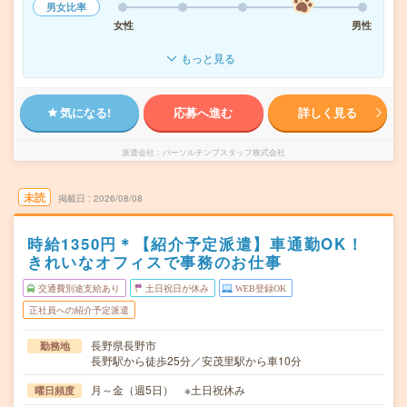
男女比率
女性
男性
もっと見る
気になる!
応募へ進む
詳しく見る
派遣会社
パーソルテンプスタッフ株式会社
未読
掲載日
2026/08/08
時給1350円＊【紹介予定派遣】車通勤OK！
きれいなオフィスで事務のお仕事
交通費別途支給あり
土日祝日が休み
WEB登録OK
正社員への紹介予定派遣
長野県長野市
勤務地
長野駅から徒歩25分／安茂里駅から車10分
月～金（週5日） ※土日祝休み
曜日頻度