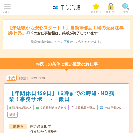
メニュー
気になる!
ログイン
検索
【未経験から安心スタート！】自動車部品工場の受発注事
務/日払いOK
のお仕事情報は、掲載が終了しています
掲載時の情報は、
ページ下部
からご覧いただけます。
お探しの条件に近い派遣のお仕事
未読
掲載日
2026/08/08
【年間休日129日】16時までの時短×NO残
業！事務サポート！飯田
職種未経験OK
交通費別途支給あり
土日祝日が休み
WEB登録OK
派遣
長野県飯田市
勤務地
時又駅から車6分