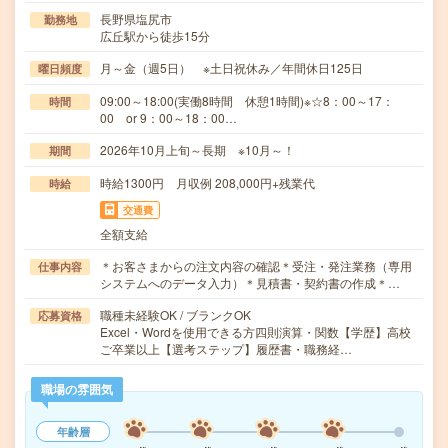
長野県塩尻市
勤務地
広丘駅から徒歩15分
月～金（週5日） ※土日祝休み／年間休日125日
曜日頻度
09:00～18:00(実働8時間 休憩1時間)※☆8：00～17：
時間
00 or 9：00～18：00…
2026年10月上旬～長期 ※10月～！
期間
時給1300円 月収例 208,000円+残業代
時給
交通費
全額支給
＊お客さまからの注文内容の確認＊受注・発注業務（専用
仕事内容
システムへのデータ入力）＊見積書・契約書の作成＊…
職種未経験OK / ブランクOK
応募資格
Excel・Wordを使用できる方四則演算・関数【学歴】高校
ご卒業以上【選考ステップ】履歴書・職務経…
職場の雰囲気
年齢層