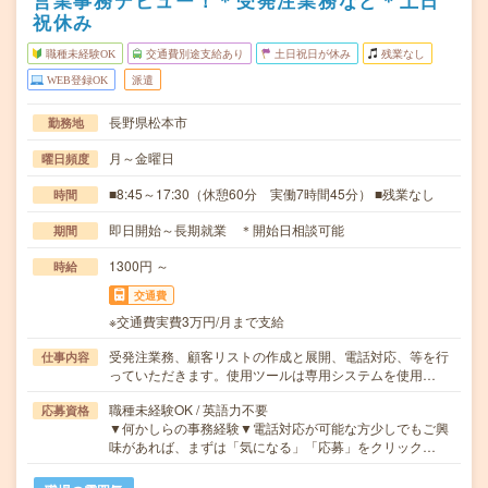
営業事務デビュー！＊受発注業務など＊土日
祝休み
職種未経験OK
交通費別途支給あり
土日祝日が休み
残業なし
WEB登録OK
派遣
長野県松本市
勤務地
月～金曜日
曜日頻度
■8:45～17:30（休憩60分 実働7時間45分） ■残業なし
時間
即日開始～長期就業 ＊開始日相談可能
期間
1300円 ～
時給
交通費
※交通費実費3万円/月まで支給
受発注業務、顧客リストの作成と展開、電話対応、等を行
仕事内容
っていただきます。使用ツールは専用システムを使用…
職種未経験OK / 英語力不要
応募資格
▼何かしらの事務経験▼電話対応が可能な方少しでもご興
味があれば、まずは「気になる」「応募」をクリック…