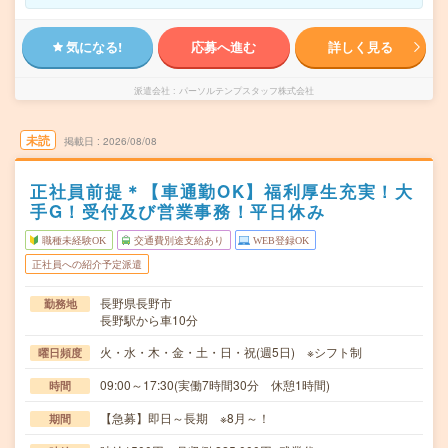
気になる!
応募へ進む
詳しく見る
派遣会社
パーソルテンプスタッフ株式会社
未読
掲載日
2026/08/08
正社員前提＊【車通勤OK】福利厚生充実！大
手G！受付及び営業事務！平日休み
職種未経験OK
交通費別途支給あり
WEB登録OK
正社員への紹介予定派遣
長野県長野市
勤務地
長野駅から車10分
火・水・木・金・土・日・祝(週5日) ※シフト制
曜日頻度
09:00～17:30(実働7時間30分 休憩1時間)
時間
【急募】即日～長期 ※8月～！
期間