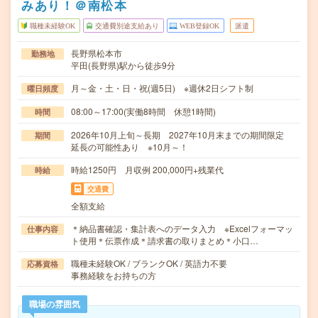
みあり！＠南松本
職種未経験OK
交通費別途支給あり
WEB登録OK
派遣
長野県松本市
勤務地
平田(長野県)駅から徒歩9分
月～金・土・日・祝(週5日) ※週休2日シフト制
曜日頻度
08:00～17:00(実働8時間 休憩1時間)
時間
2026年10月上旬～長期 2027年10月末までの期間限定
期間
延長の可能性あり ※10月～！
時給1250円 月収例 200,000円+残業代
時給
交通費
全額支給
＊納品書確認・集計表へのデータ入力 ※Excelフォーマッ
仕事内容
ト使用＊伝票作成＊請求書の取りまとめ＊小口…
職種未経験OK / ブランクOK / 英語力不要
応募資格
事務経験をお持ちの方
職場の雰囲気