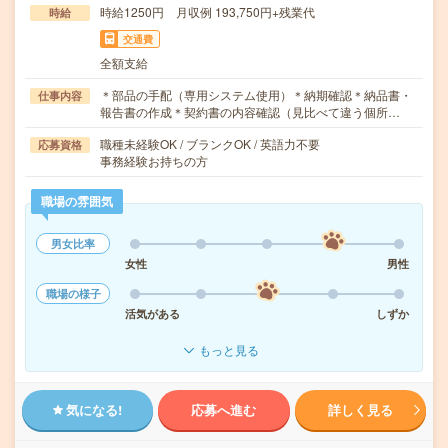
時給1250円 月収例 193,750円+残業代
時給
交通費
全額支給
＊部品の手配（専用システム使用）＊納期確認＊納品書・
仕事内容
報告書の作成＊契約書の内容確認（見比べて違う個所…
職種未経験OK / ブランクOK / 英語力不要
応募資格
事務経験お持ちの方
職場の雰囲気
男女比率
女性
男性
職場の様子
活気がある
しずか
もっと見る
気になる!
応募へ進む
詳しく見る