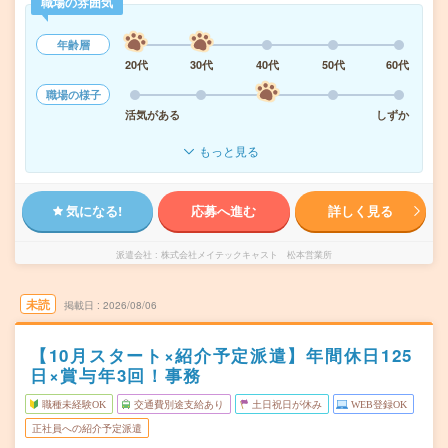
職場の雰囲気
年齢層
20代
30代
40代
50代
60代
職場の様子
活気がある
しずか
もっと見る
気になる!
応募へ進む
詳しく見る
派遣会社
株式会社メイテックキャスト 松本営業所
未読
掲載日
2026/08/06
【10月スタート×紹介予定派遣】年間休日125
日×賞与年3回！事務
職種未経験OK
交通費別途支給あり
土日祝日が休み
WEB登録OK
正社員への紹介予定派遣