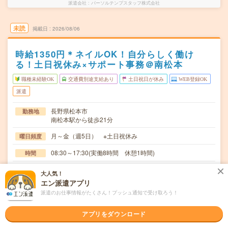
派遣会社
パーソルテンプスタッフ株式会社
未読
掲載日
2026/08/06
時給1350円＊ネイルOK！自分らしく働け
る！土日祝休み×サポート事務＠南松本
職種未経験OK
交通費別途支給あり
土日祝日が休み
WEB登録OK
派遣
長野県松本市
勤務地
南松本駅から徒歩21分
月～金（週5日） ※土日祝休み
曜日頻度
08:30～17:30(実働8時間 休憩1時間)
時間
2026年08月下旬～長期 2027年9月までを予定（延長の可
期間
大人気！
能性あり） ※8月～！
エン派遣アプリ
派遣のお仕事情報がたくさん！プッシュ通知で受け取ろう！
時給1350円 月収例 216,000円
時給
交通費
アプリをダウンロード
全額支給