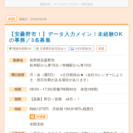
派遣会社
パーソルテンプスタッフ株式会社
未読
掲載日
2026/08/08
【安曇野市！】データ入力メイン！未経験OK
の事務／3名募集
職種未経験OK
交通費別途支給あり
WEB登録OK
派遣
長野県安曇野市
勤務地
松本駅から車15分／梓橋駅から車10分
月～金（週5日） ※土日祝休み★（会社カレンダーにより
曜日頻度
土・祝日出勤がある場合があります）
08:50～17:30(実働7時間40分 休憩1時間)
時間
【急募】即日～長期 ※8月～！
期間
時給1270円 月収例 194,818円+残業代
時給
交通費
全額支給