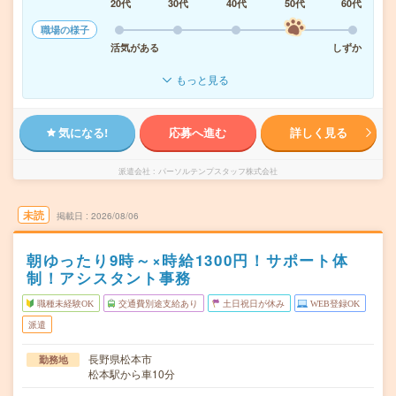
20代
30代
40代
50代
60代
職場の様子
活気がある
しずか
もっと見る
気になる!
応募へ進む
詳しく見る
派遣会社
パーソルテンプスタッフ株式会社
未読
掲載日
2026/08/06
朝ゆったり9時～×時給1300円！サポート体
制！アシスタント事務
職種未経験OK
交通費別途支給あり
土日祝日が休み
WEB登録OK
派遣
長野県松本市
勤務地
松本駅から車10分