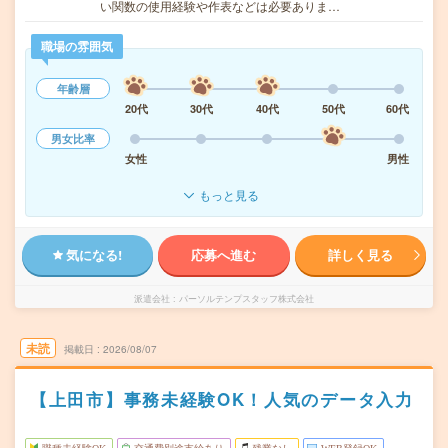
い関数の使用経験や作表などは必要ありま…
職場の雰囲気
年齢層
20代
30代
40代
50代
60代
男女比率
女性
男性
もっと見る
気になる!
応募へ進む
詳しく見る
派遣会社
パーソルテンプスタッフ株式会社
未読
掲載日
2026/08/07
【上田市】事務未経験OK！人気のデータ入力