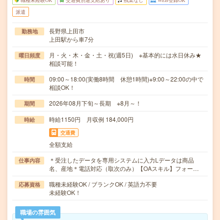
職種未経験OK
交通費別途支給あり
残業なし
WEB登録OK
派遣
長野県上田市
勤務地
上田駅から車7分
月・火・木・金・土・祝(週5日) ※基本的には水日休み★
曜日頻度
相談可能！
09:00～18:00(実働8時間 休憩1時間)※9:00～22:00の中で
時間
相談OK！
2026年08月下旬～長期 ※8月～！
期間
時給1150円 月収例 184,000円
時給
交通費
全額支給
＊受注したデータを専用システムに入力Lデータは商品
仕事内容
名、産地＊電話対応（取次のみ）【OAスキル】フォー…
職種未経験OK / ブランクOK / 英語力不要
応募資格
未経験OK！
職場の雰囲気