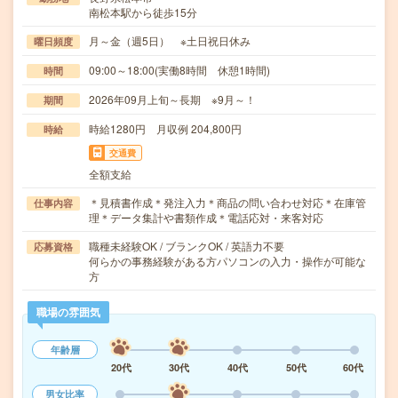
南松本駅から徒歩15分
月～金（週5日） ※土日祝日休み
曜日頻度
09:00～18:00(実働8時間 休憩1時間)
時間
2026年09月上旬～長期 ※9月～！
期間
時給1280円 月収例 204,800円
時給
交通費
全額支給
＊見積書作成＊発注入力＊商品の問い合わせ対応＊在庫管
仕事内容
理＊データ集計や書類作成＊電話応対・来客対応
職種未経験OK / ブランクOK / 英語力不要
応募資格
何らかの事務経験がある方パソコンの入力・操作が可能な
方
職場の雰囲気
年齢層
20代
30代
40代
50代
60代
男女比率