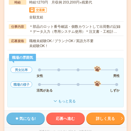
時給1270円 月収例 203,200円+残業代
時給
交通費
全額支給
＊部品のロット番号確認・個数カウントして出荷数の記録
仕事内容
＊データ入力（専用システム使用）＊注文書・工程計…
職種未経験OK / ブランクOK / 英語力不要
応募資格
未経験OK！
職場の雰囲気
男女比率
女性
男性
職場の様子
活気がある
しずか
もっと見る
気になる!
応募へ進む
詳しく見る