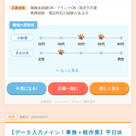
職種未経験OK / ブランクOK / 英語力不要
応募資格
事務経験・電話対応の経験がある方
職場の雰囲気
年齢層
20代
30代
40代
50代
60代
男女比率
女性
男性
もっと見る
気になる!
応募へ進む
詳しく見る
派遣会社
パーソルテンプスタッフ株式会社
未読
掲載日
2026/08/07
【データ入力メイン！事務＋軽作業】平日休