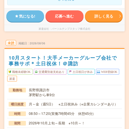
気になる!
応募へ進む
詳しく見る
派遣会社
パーソルテンプスタッフ株式会社
未読
掲載日
2026/08/06
10月スタート！大手メーカーグループ会社で
事務サポ＊土日祝休！＠諏訪
職種未経験OK
交通費別途支給あり
土日祝日が休み
WEB登録OK
派遣
長野県諏訪市
勤務地
茅野駅から車9分
月～金（週5日） ※土日祝休み（※企業カレンダーあり）
曜日頻度
08:50～17:20(実働7時間45分 休憩45分)
時間
2026年10月上旬～長期 ※10月～！
期間