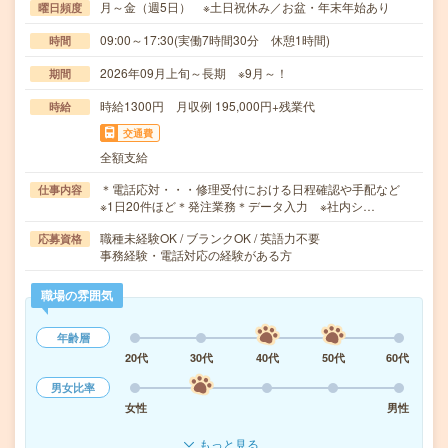
月～金（週5日） ※土日祝休み／お盆・年末年始あり
曜日頻度
09:00～17:30(実働7時間30分 休憩1時間)
時間
2026年09月上旬～長期 ※9月～！
期間
時給1300円 月収例 195,000円+残業代
時給
交通費
全額支給
＊電話応対・・・修理受付における日程確認や手配など
仕事内容
※1日20件ほど＊発注業務＊データ入力 ※社内シ…
職種未経験OK / ブランクOK / 英語力不要
応募資格
事務経験・電話対応の経験がある方
職場の雰囲気
年齢層
20代
30代
40代
50代
60代
男女比率
女性
男性
もっと見る