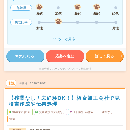
年齢層
20代
30代
40代
50代
60代
男女比率
女性
男性
もっと見る
気になる!
応募へ進む
詳しく見る
派遣会社
パーソルテンプスタッフ株式会社
未読
掲載日
2026/08/07
【残業なし＊未経験OK！】板金加工会社で見
積書作成や伝票処理
職種未経験OK
交通費別途支給あり
土日祝日が休み
残業なし
派遣