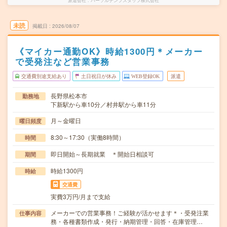
派遣会社
パーソルテンプスタッフ株式会社
未読
掲載日
2026/08/07
《マイカー通勤OK》時給1300円＊メーカー
で受発注など営業事務
交通費別途支給あり
土日祝日が休み
WEB登録OK
派遣
長野県松本市
勤務地
下新駅から車10分／村井駅から車11分
月～金曜日
曜日頻度
8:30～17:30（実働8時間）
時間
即日開始～長期就業 ＊開始日相談可
期間
時給1300円
時給
交通費
実費3万円/月まで支給
メーカーでの営業事務！ご経験が活かせます＊・受発注業
仕事内容
務・各種書類作成・発行・納期管理・回答・在庫管理…