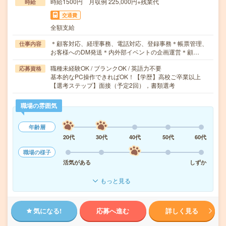
時給1500円 月収例 225,000円+残業代
時給
交通費
全額支給
＊顧客対応、経理事務、電話対応、登録事務＊帳票管理、
仕事内容
お客様へのDM発送＊内外部イベントの企画運営＊顧…
職種未経験OK / ブランクOK / 英語力不要
応募資格
基本的なPC操作できればOK！【学歴】高校ご卒業以上
【選考ステップ】面接（予定2回），書類選考
職場の雰囲気
年齢層
20代
30代
40代
50代
60代
職場の様子
活気がある
しずか
もっと見る
気になる!
応募へ進む
詳しく見る