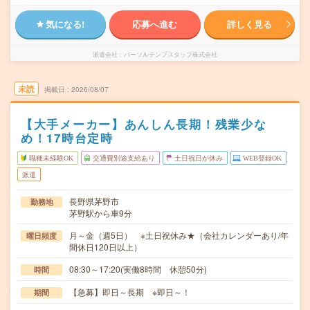
気になる!
応募へ進む
詳しく見る
派遣会社
パーソルテンプスタッフ株式会社
未読
掲載日
2026/08/07
【大手メーカー】あんしん長期！残業少な
め！17時台定時
職種未経験OK
交通費別途支給あり
土日祝日が休み
WEB登録OK
派遣
長野県茅野市
勤務地
茅野駅から車9分
月～金（週5日） ※土日祝休み★（会社カレンダーあり/年
曜日頻度
間休日120日以上）
08:30～17:20(実働8時間 休憩50分)
時間
【急募】即日～長期 ※即日～！
期間