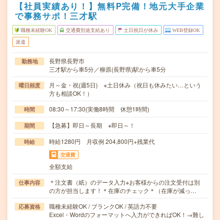
【社員実績あり！】無料P完備！地元大手企業
で事務サポ！三才駅
職種未経験OK
交通費別途支給あり
土日祝日が休み
WEB登録OK
派遣
長野県長野市
勤務地
三才駅から車5分／柳原(長野県)駅から車5分
月～金・祝(週5日) ※土日休み（祝日も休みたい…という
曜日頻度
方も相談OK！）
08:30～17:30(実働8時間 休憩1時間)
時間
【急募】即日～長期 ※即日～！
期間
時給1280円 月収例 204,800円+残業代
時給
交通費
全額支給
＊注文書（紙）のデータ入力※お客様からの注文受付は別
仕事内容
の方が担当します！＊在庫のチェック＊（在庫が減っ…
職種未経験OK / ブランクOK / 英語力不要
応募資格
Excel・Wordのフォーマットへ入力ができればOK！→難し