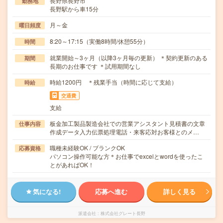
長野県長野市
勤務地
長野駅から車15分
月～金
曜日頻度
8:20～17:15（実働8時間/休憩55分）
時間
就業開始～3ヶ月（以降3ヶ月毎の更新） ＊契約更新のある
期間
長期のお仕事です ＊試用期間なし
時給1200円 ＊残業手当（時間に応じて支給）
時給
交通費
支給
板金加工製品製造会社での営業アシスタント見積書の文章
仕事内容
作成データ入力伝票処理電話・来客応対お客様とのメ…
職種未経験OK / ブランクOK
応募資格
パソコン操作可能な方＊お仕事でexcelとwordを使ったこ
とがあればOK！
気になる!
応募へ進む
詳しく見る
派遣会社
株式会社グレート長野