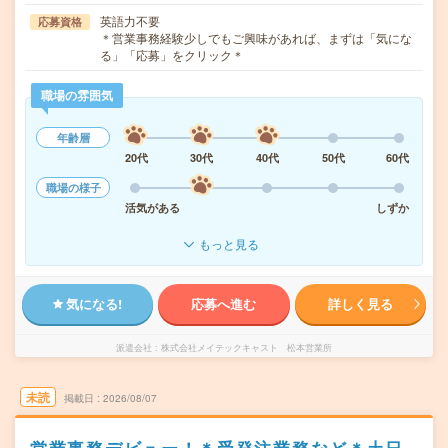
英語力不要
応募資格
＊営業事務経験少しでもご興味があれば、まずは「気にな
る」「応募」をクリック＊
職場の雰囲気
年齢層
20代
30代
40代
50代
60代
職場の様子
活気がある
しずか
もっと見る
気になる!
応募へ進む
詳しく見る
派遣会社
株式会社メイテックキャスト 松本営業所
未読
掲載日
2026/08/07