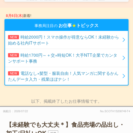
8月6日(木)
新着!
お仕事
★
トピックス
事務局注目の
時給2000円！スマホ操作が得意ならOK！未経験から
NEW
始める社内ITサポート
時給1700円～＋交×時短OK！大手NTT企業でカンタ
NEW
ンサポート事務
電話なし×髪型・服装自由！人気マンガに関するかん
NEW
たんデータ入力・残業ほぼナシ！
以下、掲載終了したお仕事情報です。
掲載日
2026/07/22
No.SCOTH15208749-T4
【未経験でも大丈夫＊】食品売場の品出し・
加工/日払いOK