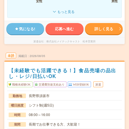
女性
男性
もっと見る
気になる!
応募へ進む
詳しく見る
派遣会社
株式会社メイテックキャスト 松本営業所
未読
掲載日
2026/08/05
【未経験でも活躍できる！】食品売場の品出
し・レジ/日払いOK
職種未経験OK
交通費別途支給あり
WEB登録OK
派遣
長野県須坂市
勤務地
シフト制(週5日)
曜日頻度
08:00～16:00
時間
長期でお仕事できる方、大歓迎！
期間