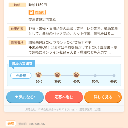
時給1150円
時給
交通費
交通費規定内支給
野菜・果物・日用品等の品出し業務、レジ業務。補助業務
仕事内容
として、商品のパック詰め、カット作業、値札をはる…
職種未経験OK / ブランクOK / 英語力不要
応募資格
◆未経験OK！〇まずは事前登録だけでもOK！履歴書不要
で気軽にオンライン登録★氏名・職種などを入力す…
職場の雰囲気
年齢層
20代
30代
40代
50代
60代
気になる!
応募へ進む
詳しく見る
派遣会社
株式会社綜合キャリアオプション 製造事業部（全国）
未読
掲載日
2026/08/05