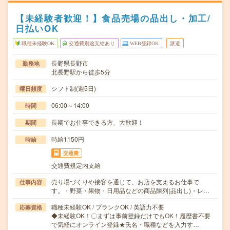
【未経験者歓迎！】食品売場の品出し・加工/
日払いOK
職種未経験OK
交通費別途支給あり
WEB登録OK
派遣
長野県長野市
勤務地
北長野駅から徒歩5分
シフト制(週5日)
曜日頻度
06:00～14:00
時間
長期でお仕事できる方、大歓迎！
期間
時給1150円
時給
交通費
交通費規定内支給
売り場づくりや接客を通じて、お店を支えるお仕事で
仕事内容
す。・野菜・果物・日用品などの商品陳列(品出し)・レ…
職種未経験OK / ブランクOK / 英語力不要
応募資格
◆未経験OK！〇まずは事前登録だけでもOK！履歴書不要
で気軽にオンライン登録★氏名・職種などを入力す…