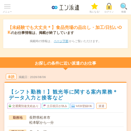
メニュー
気になる!
ログイン
検索
【未経験でも大丈夫＊】食品売場の品出し・加工/日払いO
K
のお仕事情報は、掲載が終了しています
掲載時の情報は、
ページ下部
からご覧いただけます。
お探しの条件に近い派遣のお仕事
未読
掲載日
2026/08/06
【シフト勤務！】観光等に関する案内業務＊
データ入力と接客など
交通費別途支給あり
土日祝日が休み
WEB登録OK
派遣
長野県松本市
勤務地
松本駅から---分