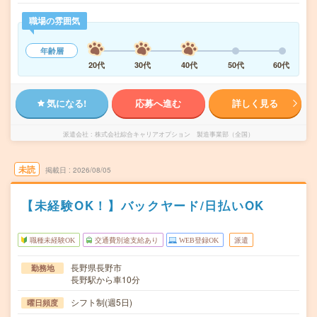
職場の雰囲気
年齢層
20代
30代
40代
50代
60代
気になる!
応募へ進む
詳しく見る
派遣会社
株式会社綜合キャリアオプション 製造事業部（全国）
未読
掲載日
2026/08/05
【未経験OK！】バックヤード/日払いOK
職種未経験OK
交通費別途支給あり
WEB登録OK
派遣
長野県長野市
勤務地
長野駅から車10分
シフト制(週5日)
曜日頻度