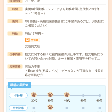
月～金、祝
曜日頻度
実働8時間勤務（シフトにより勤務時間2交代制／6時台
時間
～・10時台～）
即日開始～長期就業(開始日にご希望のある方は、お気軽に
期間
ご相談ください）
時給1370円～
時給
交通費
交通費支給
観光に関する様々な案内業務のお仕事です。観光場所につ
仕事内容
いての問い合わせ対応、ルート確認・説明等を行って…
英語力不要
応募資格
・Excel操作(初級レベル)・データ入力が可能な方・接客対
応が可能な方
職場の雰囲気
年齢層
20代
30代
40代
50代
60代
男女比率