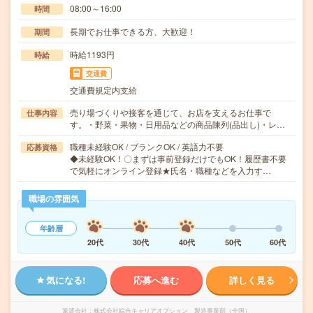
08:00～16:00
時間
長期でお仕事できる方、大歓迎！
期間
時給1193円
時給
交通費
交通費規定内支給
売り場づくりや接客を通じて、お店を支えるお仕事で
仕事内容
す。・野菜・果物・日用品などの商品陳列(品出し)・レ…
職種未経験OK / ブランクOK / 英語力不要
応募資格
◆未経験OK！〇まずは事前登録だけでもOK！履歴書不要
で気軽にオンライン登録★氏名・職種などを入力す…
職場の雰囲気
年齢層
20代
30代
40代
50代
60代
気になる!
応募へ進む
詳しく見る
派遣会社
株式会社綜合キャリアオプション 製造事業部（全国）