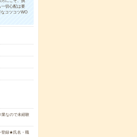
の方にこそ、挑
も一切心配は要
要なコツコツWO
作業なので未経験
ン登録★氏名・職