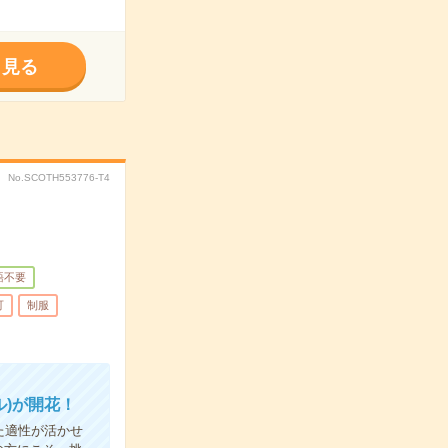
く見る
No.SCOTH553776-T4
語不要
可
制服
)が開花！
た適性が活かせ