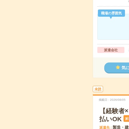
職場の雰囲気
派遣会社
気
未読
掲載日
2026/08/05
【経験者
払いOK
派
製造・建
派遣先