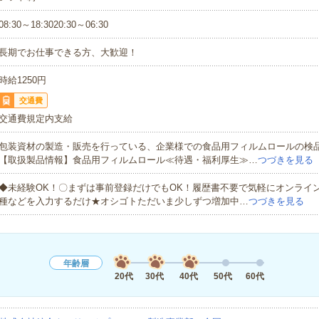
08:30～18:3020:30～06:30
長期でお仕事できる方、大歓迎！
時給1250円
交通費
交通費規定内支給
包装資材の製造・販売を行っている、企業様での食品用フィルムロールの検
【取扱製品情報】食品用フィルムロール≪待遇・福利厚生≫…
つづきを見る
◆未経験OK！〇まずは事前登録だけでもOK！履歴書不要で気軽にオンライ
種などを入力するだけ★オシゴトただいま少しずつ増加中…
つづきを見る
年齢層
20代
30代
40代
50代
60代