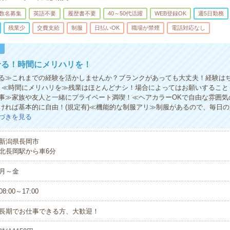
数名募集
英語不要
履歴書不要
40～50代活躍
WEB登録OK
週5日勤務
残業少
交費支給
制服
日払いOK
職場が禁煙
電話対応なし
！
せる！時間にメリハリを！
る≫これまでの経験を活かしませんか？ブランクがあっても大丈夫！経験は
！≪時間にメリハリを≫残業はほとんどナシ！場合によってはお願いすること
事≫家族や友人と一緒にプライベート満喫！≪ヘアカラーOKで自由な雰囲気
ければ基本的に自由！(規定有)≪機能的な制服アリ≫制服があるので、毎日
づきを見る
新潟県長岡市
北長岡駅から車6分
月～金
08:00～17:00
長期でお仕事できる方、大歓迎！