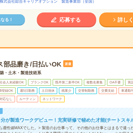
株式会社綜合キャリアオプション 製造事業部（全国）
応募する
詳し
になる！
ス部品磨き/日払いOK
派遣
築・土木・製造技術系
社会人未経験OK
ブランクOK
既卒第二新卒OK
複数名募集
OA不要
英
B登録OK
週5日勤務
土日祝休
残業少
交替制勤務
交費支給
車通勤
対応なし
ルーティン
ネットワーク
！
分が製造ワークデビュー！充実研修で秘めた才能(チートスキル
たら適性値MAXでした。> 製造のお仕事って、その他のお仕事とはまるで違っ