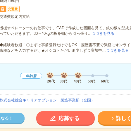
時給1150円
交通費
交通費規定内支給
機械オペレーターのお仕事です。CADで作成した図面を見て、鉄の板を型抜
っていただきます。30～40kgの板を棚から引っ張り…
つづきを見る
◆経験者歓迎！〇まずは事前登録だけでもOK！履歴書不要で気軽にオンライ
職種などを入力するだけ★オシゴトただいま少しずつ増加中…
つづきを見る
年齢層
20代
30代
40代
50代
60代
株式会社綜合キャリアオプション 製造事業部（全国）
応募する
詳し
になる！