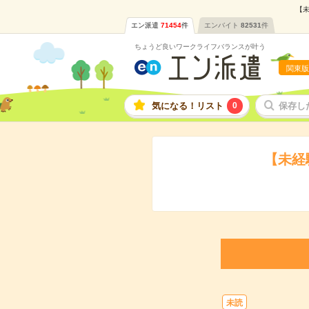
【未
エン派遣
71454
件
エンバイト
82531
件
ちょうど良いワークライフバランスが叶う
関東版
気になる！リスト
0
保存し
【未経
未読