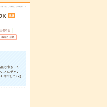
No.SCOTH5214626-T4
OK
派遣
歴書不要
職場が禁煙
能的な制服アリ
いことにチャレ
UP目指していき