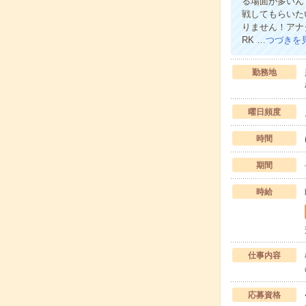
る場面が多いん
戦してもらいた
りません！アナ
RK …
つづきを
勤務地
曜日頻度
時間
期間
時給
仕事内容
応募資格