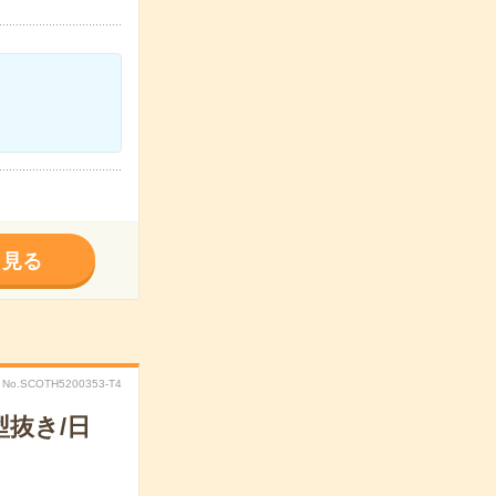
く見る
No.SCOTH5200353-T4
抜き/日