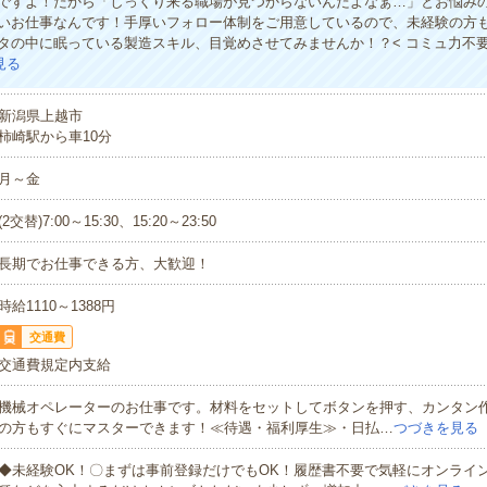
ですよ！だから「しっくり来る職場が見つからないんだよなぁ…」とお悩み
いお仕事なんです！手厚いフォロー体制をご用意しているので、未経験の方
タの中に眠っている製造スキル、目覚めさせてみませんか！？< コミュ力不
見る
新潟県上越市
柿崎駅から車10分
月～金
(2交替)7:00～15:30、15:20～23:50
長期でお仕事できる方、大歓迎！
時給1110～1388円
交通費
交通費規定内支給
機械オペレーターのお仕事です。材料をセットしてボタンを押す、カンタン
の方もすぐにマスターできます！≪待遇・福利厚生≫・日払…
つづきを見る
◆未経験OK！〇まずは事前登録だけでもOK！履歴書不要で気軽にオンライ