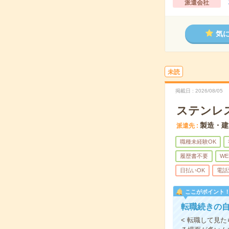
派遣会社
気
未読
掲載日
2026/08/05
ステンレ
製造・建
派遣先
職種未経験OK
履歴書不要
WE
日払いOK
電話
ここがポイント
転職続きの自
< 転職して見