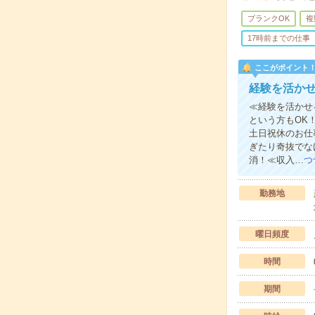
ブランクOK
複
17時前までの仕事
ここがポイント
経験を活か
≪経験を活かせ
という方もOK
土日祝休のお仕
ぎたり奇抜でな
消！≪収入…
つ
勤務地
曜日頻度
時間
期間