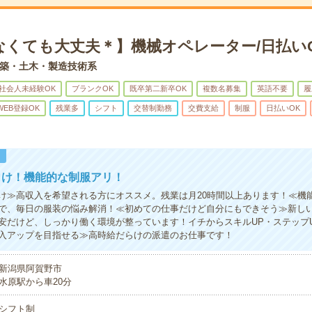
なくても大丈夫＊】機械オペレーター/日払い
築・土木・製造技術系
社会人未経験OK
ブランクOK
既卒第二新卒OK
複数名募集
英語不要
履
WEB登録OK
残業多
シフト
交替制勤務
交費支給
制服
日払いOK
！
向け！機能的な制服アリ！
け≫高収入を希望される方にオススメ。残業は月20時間以上あります！≪機
で、毎日の服装の悩み解消！≪初めての仕事だけど自分にもできそう≫新し
安だけど、しっかり働く環境が整っています！イチからスキルUP・ステップ
入アップを目指せる≫高時給だらけの派遣のお仕事です！
新潟県阿賀野市
水原駅から車20分
シフト制