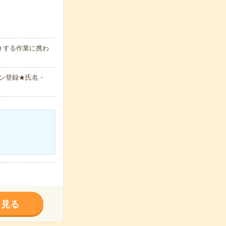
きする作業に携わ
ン登録★氏名・
く見る