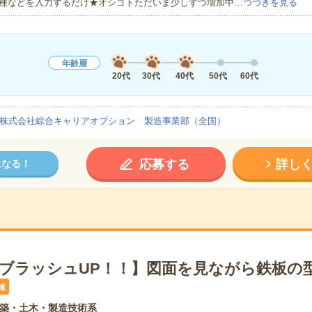
種などを入力するだけ★オシゴトただいま少しずつ増加中…
つづきを見る
年齢層
20代
30代
40代
50代
60代
株式会社綜合キャリアオプション 製造事業部（全国）
応募する
詳し
になる！
×ブラッシュUP！！】図面を見ながら鉄板の型
遣
築・土木・製造技術系