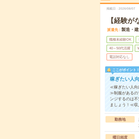
掲載日
2026/08/07
【経験が
製造・建
派遣先
職種未経験OK
40～50代活躍
電話対応なし
ここがポイント
稼ぎたい人
≪稼ぎたい人向
≫制服があるの
ンジするのは不
ましょう！≪収
勤務地
曜日頻度