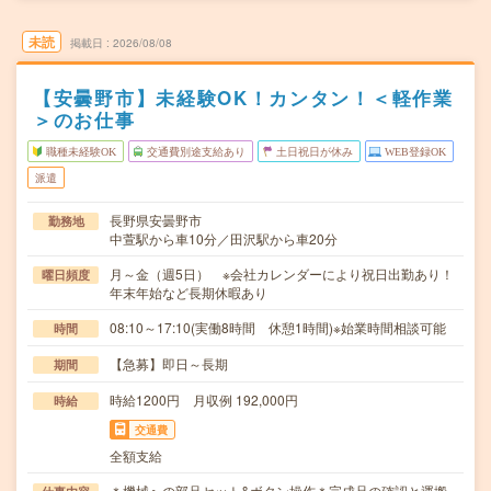
未読
掲載日
2026/08/08
【安曇野市】未経験OK！カンタン！＜軽作業
＞のお仕事
職種未経験OK
交通費別途支給あり
土日祝日が休み
WEB登録OK
派遣
長野県安曇野市
勤務地
中萱駅から車10分／田沢駅から車20分
月～金（週5日） ※会社カレンダーにより祝日出勤あり！
曜日頻度
年末年始など長期休暇あり
08:10～17:10(実働8時間 休憩1時間)※始業時間相談可能
時間
【急募】即日～長期
期間
時給1200円 月収例 192,000円
時給
交通費
全額支給
＊機械への部品セット&ボタン操作＊完成品の確認と運搬