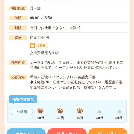
月～金
曜日頻度
08:00～16:50
時間
長期でお仕事できる方、大歓迎！
期間
時給1160円
時給
交通費
交通費規定内支給
ケーブルの配線、半田付け、圧着作業等その他付随する業
仕事内容
務図面を見て、ケーブルが正しい位置に接続されてい…
職種未経験OK / ブランクOK / 英語力不要
応募資格
◆未経験OK！〇まずは事前登録だけでもOK！履歴書不要
で気軽にオンライン登録★氏名・職種などを入力す…
職場の雰囲気
年齢層
20代
30代
40代
50代
60代
気になる!
応募へ進む
詳しく見る