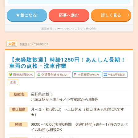
気になる!
応募へ進む
詳しく見る
派遣会社
パーソルテンプスタッフ株式会社
未読
掲載日
2026/08/07
【未経験歓迎】時給1250円！あんしん長期！
車両の点検・洗車作業
職種未経験OK
交通費別途支給あり
土日祝日が休み
WEB登録OK
派遣
長野県須坂市
勤務地
北須坂駅から車4分／小布施駅から車8分
月～金・祝(週5日) ※土日休み（祝日休みも相談OKです
曜日頻度
★）
09:00～16:00(実働6時間 休憩1時間)※8時～17時のフルタ
時間
イム勤務も相談OK