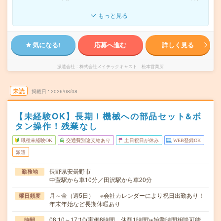
もっと見る
気になる!
応募へ進む
詳しく見る
派遣会社
株式会社メイテックキャスト 松本営業所
未読
掲載日
2026/08/08
【未経験OK】長期！機械への部品セット&ボ
タン操作！残業なし
職種未経験OK
交通費別途支給あり
土日祝日が休み
WEB登録OK
派遣
長野県安曇野市
勤務地
中萱駅から車10分／田沢駅から車20分
月～金（週5日） ※会社カレンダーにより祝日出勤あり！
曜日頻度
年末年始など長期休暇あり
08:10～17:10(実働8時間 休憩1時間)※始業時間相談可能
時間