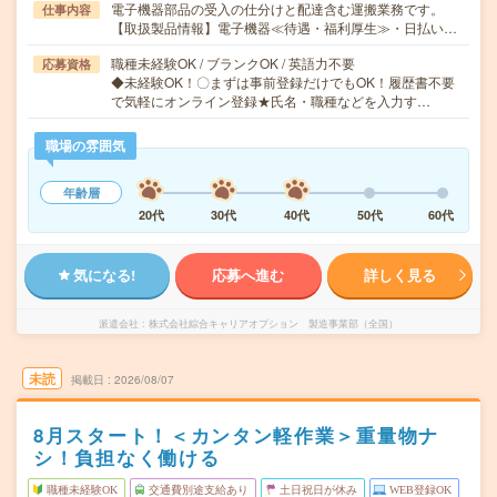
電子機器部品の受入の仕分けと配達含む運搬業務です。
仕事内容
【取扱製品情報】電子機器≪待遇・福利厚生≫・日払い…
職種未経験OK / ブランクOK / 英語力不要
応募資格
◆未経験OK！〇まずは事前登録だけでもOK！履歴書不要
で気軽にオンライン登録★氏名・職種などを入力す…
職場の雰囲気
年齢層
20代
30代
40代
50代
60代
気になる!
応募へ進む
詳しく見る
派遣会社
株式会社綜合キャリアオプション 製造事業部（全国）
未読
掲載日
2026/08/07
8月スタート！＜カンタン軽作業＞重量物ナ
シ！負担なく働ける
職種未経験OK
交通費別途支給あり
土日祝日が休み
WEB登録OK