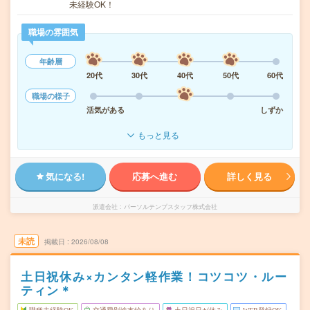
未経験OK！
職場の雰囲気
年齢層
20代
30代
40代
50代
60代
職場の様子
活気がある
しずか
もっと見る
気になる!
応募へ進む
詳しく見る
派遣会社
パーソルテンプスタッフ株式会社
未読
掲載日
2026/08/08
土日祝休み×カンタン軽作業！コツコツ・ルー
ティン＊