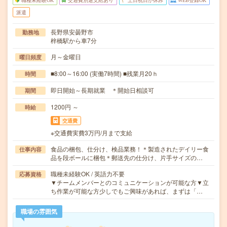
職種未経験OK
交通費別途支給あり
土日祝日が休み
WEB登録OK
派遣
長野県安曇野市
勤務地
梓橋駅から車7分
月～金曜日
曜日頻度
■8:00～16:00 (実働7時間) ■残業月20ｈ
時間
即日開始～長期就業 ＊開始日相談可
期間
1200円 ～
時給
交通費
※交通費実費3万円/月まで支給
食品の梱包、仕分け、検品業務！＊製造されたデイリー食
仕事内容
品を段ボールに梱包＊郵送先の仕分け、片手サイズの…
職種未経験OK / 英語力不要
応募資格
▼チームメンバーとのコミュニケーションが可能な方▼立
ち作業が可能な方少しでもご興味があれば、まずは「…
職場の雰囲気