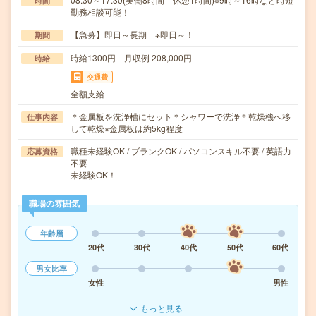
時間
勤務相談可能！
【急募】即日～長期 ※即日～！
期間
時給1300円 月収例 208,000円
時給
交通費
全額支給
＊金属板を洗浄槽にセット＊シャワーで洗浄＊乾燥機へ移
仕事内容
して乾燥※金属板は約5kg程度
職種未経験OK / ブランクOK / パソコンスキル不要 / 英語力
応募資格
不要
未経験OK！
職場の雰囲気
年齢層
20代
30代
40代
50代
60代
男女比率
女性
男性
もっと見る