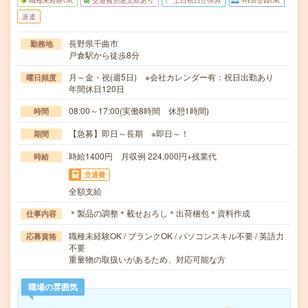
職種未経験OK
交通費別途支給あり
土日祝日が休み
WEB登録OK
派遣
長野県千曲市
勤務地
戸倉駅から徒歩8分
月～金・祝(週5日) ※会社カレンダー有：祝日出勤あり
曜日頻度
年間休日120日
08:00～17:00(実働8時間 休憩1時間)
時間
【急募】即日～長期 ※即日～！
期間
時給1400円 月収例 224,000円+残業代
時給
交通費
全額支給
＊製品の調整＊載せおろし＊出荷梱包＊資料作成
仕事内容
職種未経験OK / ブランクOK / パソコンスキル不要 / 英語力
応募資格
不要
重量物の取扱いがあるため、対応可能な方
職場の雰囲気