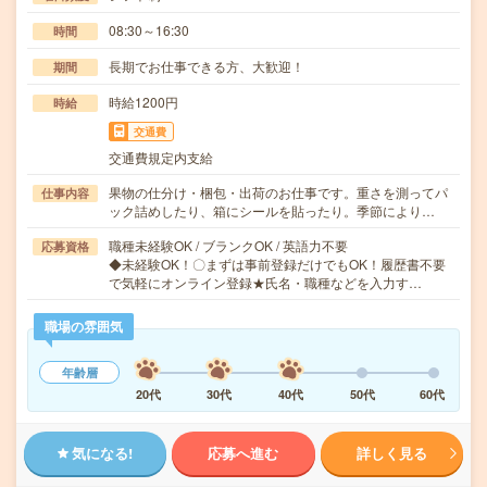
08:30～16:30
時間
長期でお仕事できる方、大歓迎！
期間
時給1200円
時給
交通費
交通費規定内支給
果物の仕分け・梱包・出荷のお仕事です。重さを測ってパ
仕事内容
ック詰めしたり、箱にシールを貼ったり。季節により…
職種未経験OK / ブランクOK / 英語力不要
応募資格
◆未経験OK！〇まずは事前登録だけでもOK！履歴書不要
で気軽にオンライン登録★氏名・職種などを入力す…
職場の雰囲気
年齢層
20代
30代
40代
50代
60代
気になる!
応募へ進む
詳しく見る