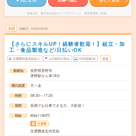
派遣会社
株式会社綜合キャリアオプション 製造事業部（全国）
未読
掲載日
2026/08/08
【さらにスキルUP！経験者歓迎！】組立・加
工・食品製造など/日払いOK
交通費別途支給あり
土日祝日が休み
WEB登録OK
派遣
長野県茅野市
勤務地
茅野駅から車18分
月～金
曜日頻度
08:30～17:20
時間
長期でお仕事できる方、大歓迎！
期間
時給1180円
時給
交通費
交通費規定内支給