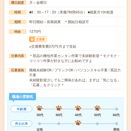
月～金曜日
曜日頻度
■8：30～17：20（実働7時間45分） ■残業月10h程度
時間
即日開始～長期就業 ＊開始日相談可
期間
1270円
時給
交通費
※交通費実費3万円/月まで支給
＊部品の梱包作業カンタン作業で未経験歓迎＊モクモク・
仕事内容
コツコツ作業が好きな方にお勧めですよ
職種未経験OK / ブランクOK / パソコンスキル不要 / 英語力
応募資格
不要
未経験歓迎少しでもご興味があれば、まずは「気になる」
「応募」をクリック＊
職場の雰囲気
年齢層
20代
30代
40代
50代
60代
男女比率
女性
男性