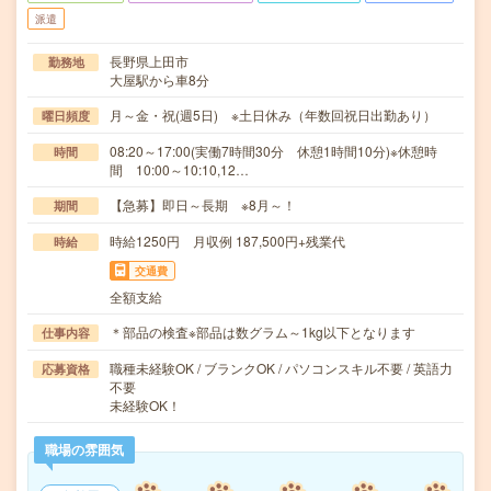
派遣
長野県上田市
勤務地
大屋駅から車8分
月～金・祝(週5日) ※土日休み（年数回祝日出勤あり）
曜日頻度
08:20～17:00(実働7時間30分 休憩1時間10分)※休憩時
時間
間 10:00～10:10,12…
【急募】即日～長期 ※8月～！
期間
時給1250円 月収例 187,500円+残業代
時給
交通費
全額支給
＊部品の検査※部品は数グラム～1kg以下となります
仕事内容
職種未経験OK / ブランクOK / パソコンスキル不要 / 英語力
応募資格
不要
未経験OK！
職場の雰囲気