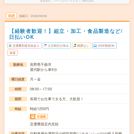
派遣会社
パーソルテンプスタッフ株式会社
未読
掲載日
2026/08/06
【経験者歓迎！】組立・加工・食品製造など/
日払いOK
交通費別途支給あり
土日祝日が休み
残業なし
WEB登録OK
派遣
長野県千曲市
勤務地
屋代駅から車5分
月～金
曜日頻度
08:00～17:00
時間
長期でお仕事できる方、大歓迎！
期間
時給1250円
時給
交通費
交通費規定内支給
自動車用金属部品の磁気探傷(ジキタンショウ)の投入前検
仕事内容