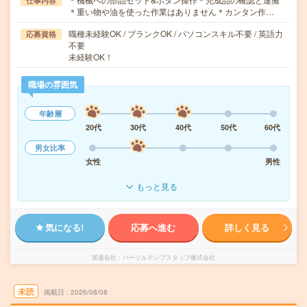
仕事内容
＊重い物や油を使った作業はありません＊カンタン作…
職種未経験OK / ブランクOK / パソコンスキル不要 / 英語力
応募資格
不要
未経験OK！
職場の雰囲気
年齢層
20代
30代
40代
50代
60代
男女比率
女性
男性
もっと見る
気になる!
応募へ進む
詳しく見る
派遣会社
パーソルテンプスタッフ株式会社
未読
掲載日
2026/08/08