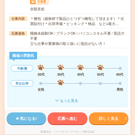
交通費
全額支給
＊梱包（緩衝材で製品ひとつずつ梱包して頂きます）＊伝
仕事内容
票貼付け＊出荷準備＊ピッキング＊検品 など※最大…
職種未経験OK / ブランクOK / パソコンスキル不要 / 英語力
応募資格
不要
立ち仕事や重量物の取り扱いに抵抗がない方！
職場の雰囲気
年齢層
20代
30代
40代
50代
60代
男女比率
女性
男性
もっと見る
気になる!
応募へ進む
詳しく見る
派遣会社
パーソルテンプスタッフ株式会社