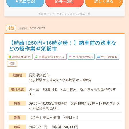
気になる!
応募へ進む
詳しく見る
派遣会社
パーソルテンプスタッフ株式会社
未読
掲載日
2026/08/07
【時給1250円×16時定時！】納車前の洗車な
どの軽作業＠須坂市
職種未経験OK
交通費別途支給あり
土日祝日が休み
WEB登録OK
派遣
長野県須坂市
勤務地
北須坂駅から車4分／小布施駅から車8分
月～金・祝(週5日) ※土日休み（祝日休みも相談OKです
曜日頻度
★）
09:00～16:00(実働6時間 休憩1時間)※8時～17時のフルタ
時間
イム勤務も相談OK
【急募】即日～長期 ※即日～！
期間
時給1250円 月収例 150,000円
時給