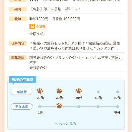
【急募】即日～長期 ※即日～！
期間
時給1200円 月収例 192,000円
時給
交通費
全額支給
＊機械への部品セット&ボタン操作＊完成品の確認と運搬
仕事内容
＊重い物や油を使った作業はありません＊カンタン作…
職種未経験OK / ブランクOK / パソコンスキル不要 / 英語力
応募資格
不要
未経験OK！
職場の雰囲気
年齢層
20代
30代
40代
50代
60代
男女比率
女性
男性
もっと見る