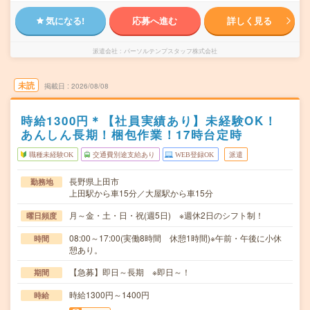
気になる!
応募へ進む
詳しく見る
派遣会社
パーソルテンプスタッフ株式会社
未読
掲載日
2026/08/08
時給1300円＊【社員実績あり】未経験OK！
あんしん長期！梱包作業！17時台定時
職種未経験OK
交通費別途支給あり
WEB登録OK
派遣
長野県上田市
勤務地
上田駅から車15分／大屋駅から車15分
月～金・土・日・祝(週5日) ※週休2日のシフト制！
曜日頻度
08:00～17:00(実働8時間 休憩1時間)※午前・午後に小休
時間
憩あり。
【急募】即日～長期 ※即日～！
期間
時給1300円～1400円
時給