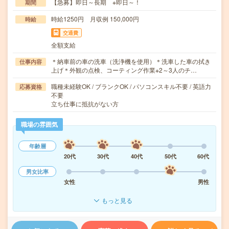
【急募】即日～長期 ※即日～！
期間
時給1250円 月収例 150,000円
時給
交通費
全額支給
＊納車前の車の洗車（洗浄機を使用）＊洗車した車の拭き
仕事内容
上げ＊外観の点検、コーティング作業※2～3人のチ…
職種未経験OK / ブランクOK / パソコンスキル不要 / 英語力
応募資格
不要
立ち仕事に抵抗がない方
職場の雰囲気
年齢層
20代
30代
40代
50代
60代
男女比率
女性
男性
もっと見る