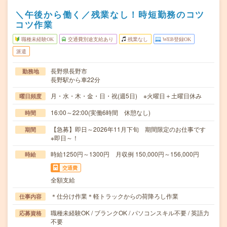
＼午後から働く／残業なし！時短勤務のコツ
コツ作業
職種未経験OK
交通費別途支給あり
残業なし
WEB登録OK
派遣
長野県長野市
勤務地
長野駅から車22分
月・水・木・金・日・祝(週5日) ※火曜日＋土曜日休み
曜日頻度
16:00～22:00(実働6時間 休憩なし)
時間
【急募】即日～2026年11月下旬 期間限定のお仕事です
期間
※即日～！
時給1250円～1300円 月収例 150,000円～156,000円
時給
交通費
全額支給
＊仕分け作業＊軽トラックからの荷降ろし作業
仕事内容
職種未経験OK / ブランクOK / パソコンスキル不要 / 英語力
応募資格
不要