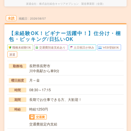
派遣会社
株式会社綜合キャリアオプション 製造事業部（全国）
未読
掲載日
2026/08/07
【未経験OK！ビギナー活躍中！】仕分け・梱
包・ピッキング/日払いOK
職種未経験OK
交通費別途支給あり
土日祝日が休み
WEB登録OK
派遣
長野県長野市
勤務地
川中島駅から車9分
月～金
曜日頻度
08:30～17:15
時間
長期でお仕事できる方、大歓迎！
期間
時給1250円
時給
交通費
交通費規定内支給