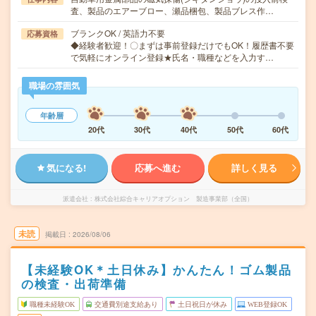
査、製品のエアーブロー、瀬品梱包、製品ブレス作…
ブランクOK / 英語力不要
応募資格
◆経験者歓迎！〇まずは事前登録だけでもOK！履歴書不要
で気軽にオンライン登録★氏名・職種などを入力す…
職場の雰囲気
年齢層
20代
30代
40代
50代
60代
気になる!
応募へ進む
詳しく見る
派遣会社
株式会社綜合キャリアオプション 製造事業部（全国）
未読
掲載日
2026/08/06
【未経験OK＊土日休み】かんたん！ゴム製品
の検査・出荷準備
職種未経験OK
交通費別途支給あり
土日祝日が休み
WEB登録OK