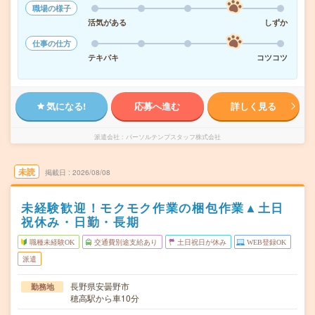
職場の様子
活気がある
しずか
仕事の仕方
テキパキ
コツコツ
気になる!
応募へ進む
詳しく見る
派遣会社
パーソルテンプスタッフ株式会社
未読
掲載日
2026/08/08
未経験歓迎！モクモク作業の梱包作業▲土日
祝休み・日勤・長期
職種未経験OK
交通費別途支給あり
土日祝日が休み
WEB登録OK
派遣
長野県安曇野市
勤務地
穂高駅から車10分