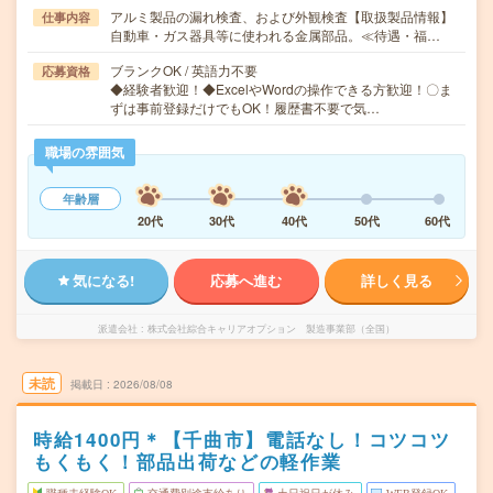
アルミ製品の漏れ検査、および外観検査【取扱製品情報】
仕事内容
自動車・ガス器具等に使われる金属部品。≪待遇・福…
ブランクOK / 英語力不要
応募資格
◆経験者歓迎！◆ExcelやWordの操作できる方歓迎！〇ま
ずは事前登録だけでもOK！履歴書不要で気…
職場の雰囲気
年齢層
20代
30代
40代
50代
60代
気になる!
応募へ進む
詳しく見る
派遣会社
株式会社綜合キャリアオプション 製造事業部（全国）
未読
掲載日
2026/08/08
時給1400円＊【千曲市】電話なし！コツコツ
もくもく！部品出荷などの軽作業