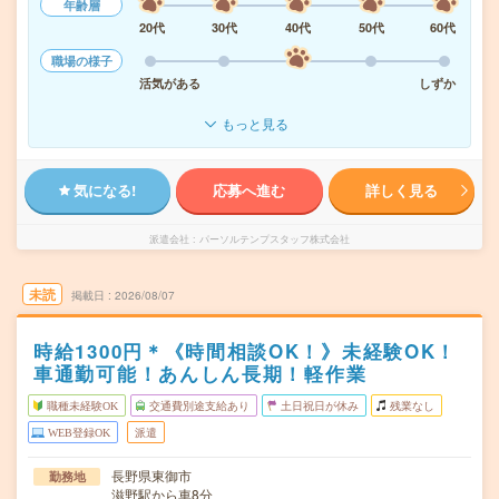
年齢層
20代
30代
40代
50代
60代
職場の様子
活気がある
しずか
もっと見る
気になる!
応募へ進む
詳しく見る
派遣会社
パーソルテンプスタッフ株式会社
未読
掲載日
2026/08/07
時給1300円＊《時間相談OK！》未経験OK！
車通勤可能！あんしん長期！軽作業
職種未経験OK
交通費別途支給あり
土日祝日が休み
残業なし
WEB登録OK
派遣
長野県東御市
勤務地
滋野駅から車8分