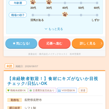
年齢層
20代
30代
40代
50代
60代
職場の様子
活気がある
しずか
もっと見る
気になる!
応募へ進む
詳しく見る
派遣会社
株式会社メイテックキャスト 松本営業所
未読
掲載日
2026/08/07
【未経験者歓迎！】食材にキズがないか目視
チェック/日払いOK
職種未経験OK
交通費別途支給あり
WEB登録OK
派遣
長野県長野市
勤務地
シフト制
曜日頻度