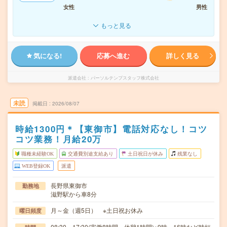
女性
男性
もっと見る
気になる!
応募へ進む
詳しく見る
派遣会社
パーソルテンプスタッフ株式会社
未読
掲載日
2026/08/07
時給1300円＊【東御市】電話対応なし！コツ
コツ業務！月給20万
職種未経験OK
交通費別途支給あり
土日祝日が休み
残業なし
WEB登録OK
派遣
長野県東御市
勤務地
滋野駅から車8分
月～金（週5日） ※土日祝お休み
曜日頻度
08:30～17:30(実働8時間 休憩1時間)※9時～16時など時短