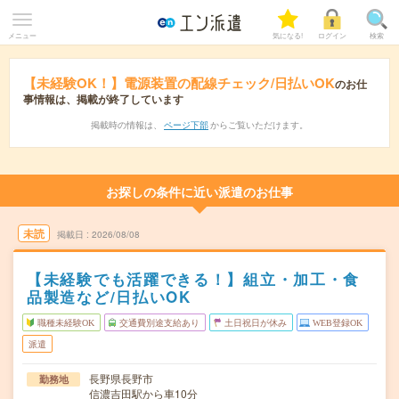
メニュー
気になる!
ログイン
検索
【未経験OK！】電源装置の配線チェック/日払いOK
のお仕
事情報は、掲載が終了しています
掲載時の情報は、
ページ下部
からご覧いただけます。
お探しの条件に近い派遣のお仕事
未読
掲載日
2026/08/08
【未経験でも活躍できる！】組立・加工・食
品製造など/日払いOK
職種未経験OK
交通費別途支給あり
土日祝日が休み
WEB登録OK
派遣
長野県長野市
勤務地
信濃吉田駅から車10分