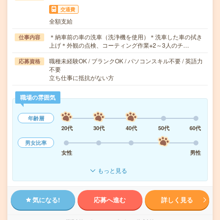
交通費
全額支給
＊納車前の車の洗車（洗浄機を使用）＊洗車した車の拭き
仕事内容
上げ＊外観の点検、コーティング作業※2～3人のチ…
職種未経験OK / ブランクOK / パソコンスキル不要 / 英語力
応募資格
不要
立ち仕事に抵抗がない方
職場の雰囲気
年齢層
20代
30代
40代
50代
60代
男女比率
女性
男性
もっと見る
気になる!
応募へ進む
詳しく見る