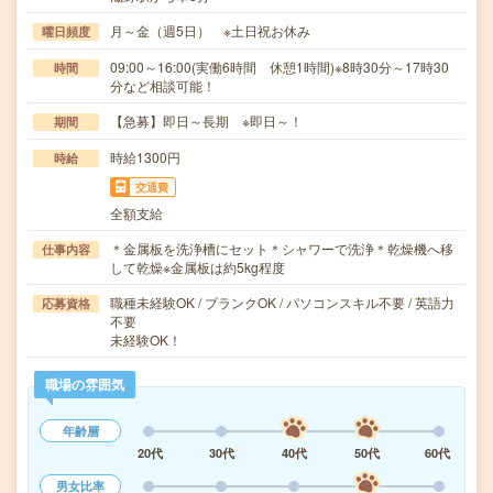
月～金（週5日） ※土日祝お休み
曜日頻度
09:00～16:00(実働6時間 休憩1時間)※8時30分～17時30
時間
分など相談可能！
【急募】即日～長期 ※即日～！
期間
時給1300円
時給
交通費
全額支給
＊金属板を洗浄槽にセット＊シャワーで洗浄＊乾燥機へ移
仕事内容
して乾燥※金属板は約5kg程度
職種未経験OK / ブランクOK / パソコンスキル不要 / 英語力
応募資格
不要
未経験OK！
職場の雰囲気
年齢層
20代
30代
40代
50代
60代
男女比率