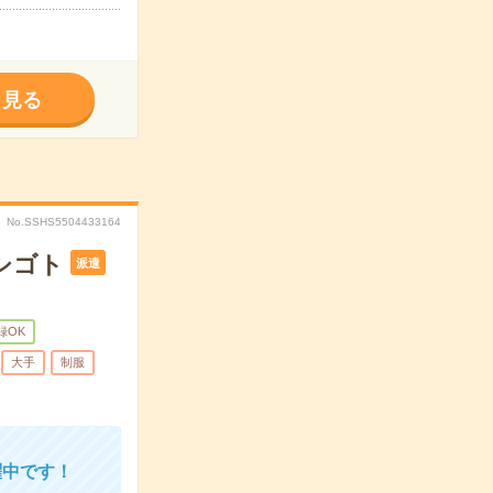
く見る
No.SSHS5504433164
シゴト
派遣
録OK
大手
制服
躍中です！