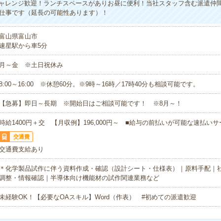
ャレンジ歓迎！ランチスペースがありお昼に便利！当社スタッフ含む派遣仲間
お仕事です（延長の可能性あります）！
富山県富山市
速星駅から車5分
月～金 ※土日祝休み
8:00～16:00 ※休憩60分。※9時～16時／17時40分も相談可能です。
【急募】即日～長期 ※開始日はご相談可能です！ ※8月～！
時給1400円＋交 【月収例】196,000円～ ■給与の前払いが可能な速払い
交通費
交通費支給あり
＊化学製品試作に伴う資料作成・確認（設計シート・仕様表）｜原料手配｜
調整・情報確認｜半導体向け機能材の試作関連業務など
未経験OK！【必要なOAスキル】Word（作表） #初めての派遣歓迎