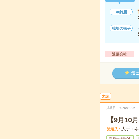
年齢層
職場の様子
派遣会社
気
未読
掲載日
2026/08/06
【9月1
大手エネ
派遣先
職種未経験OK