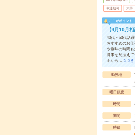
車通勤可
大手
ここがポイント
【9月10月
40代～50代
おすすめのお仕
や趣味の時間も
将来を見据えて
ホから…
つづき
勤務地
曜日頻度
時間
期間
時給