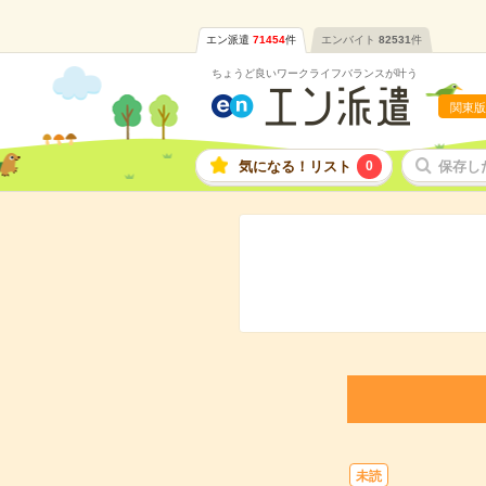
エン派遣
71454
件
エンバイト
82531
件
ちょうど良いワークライフバランスが叶う
関東版
気になる！リスト
0
保存し
未読