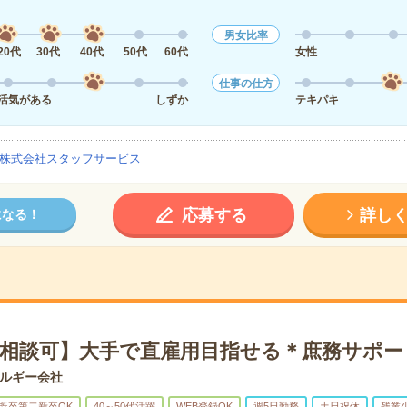
男女比率
20代
30代
40代
50代
60代
女性
仕事の仕方
活気がある
しずか
テキパキ
株式会社スタッフサービス
応募する
詳し
になる！
0月相談可】大手で直雇用目指せる＊庶務サポー
ルギー会社
既卒第二新卒OK
40～50代活躍
WEB登録OK
週5日勤務
土日祝休
残業