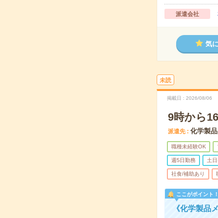
派遣会社
気
未読
掲載日
2026/08/06
9時から
化学製品
派遣先
職種未経験OK
週5日勤務
土日
社食/補助あり
ここがポイント
《化学製品