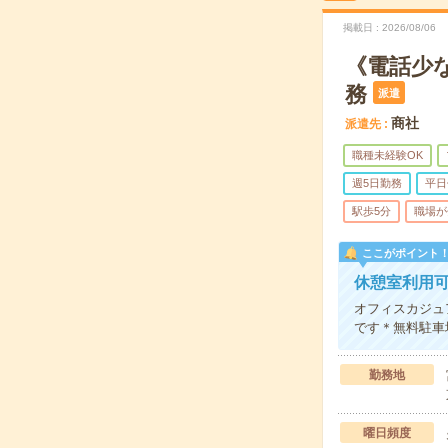
掲載日
2026/08/06
《電話少
務
派遣
商社
派遣先
職種未経験OK
週5日勤務
平日
駅歩5分
職場が
ここがポイント
休憩室利用
オフィスカジュ
です＊無料駐車
勤務地
曜日頻度