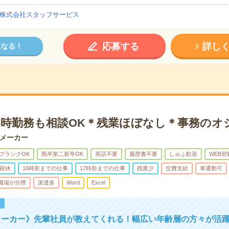
株式会社スタッフサービス
応募する
詳し
になる！
16時勤務も相談OK＊残業ほぼなし＊事務のオ
メーカー
ブランクOK
既卒第二新卒OK
英語不要
履歴書不要
しゅふ歓迎
WEB登
祝休
16時前までの仕事
17時前までの仕事
残業少
交費支給
車通勤可
職場が分煙
派遣多
Word
Excel
！
メーカー》先輩社員が教えてくれる！幅広い年齢層の方々が活