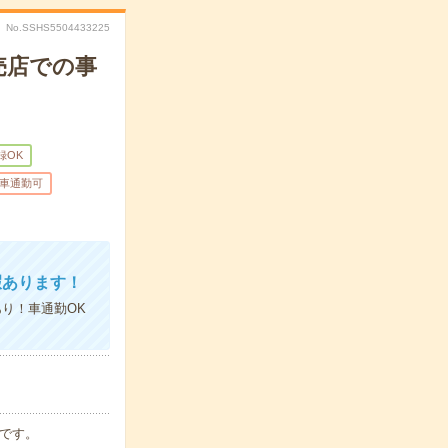
No.SSHS5504433225
売店での事
録OK
車通勤可
暇あります！
り！車通勤OK
です。