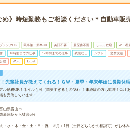
なめ》時短勤務もご相談ください＊自動車販
ブランクOK
既卒第二新卒OK
英語不要
履歴書不要
しゅふ歓迎
WEB登
休
16時前までの仕事
17時前までの仕事
残業なし
シフト
交費支給
分煙
Word
Excel
！
可！先輩社員が教えてくれる！ＧＷ・夏季・年末年始に長期休
アル勤務OK！ネイルも可（華美すぎるものNG）！未経験の方も歓迎！OJTあ
場も完備しています！
富山県富山市
東新庄駅から徒歩5分
火・水・木・金・土・日・祝 ※月＋1日（土日どちらかの相談可）がお休み