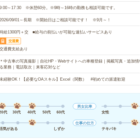
9:00～17:30 ※休憩60分。※9時～16時の勤務も相談可能です。
2026/09/01～長期 ※開始日はご相談可能です！ ※9月～！
時給1300円＋交 ■給与の前払いが可能な速払いサービスあり
交通費
交通費支給あり
＊中古車の写真撮影｜自社HP・Webサイトへの車種登録｜掲載写真・追加
る業務｜電話取次｜来客応対など
未経験OK！【必要なOAスキル】Excel（関数） #初めての派遣歓迎
男女比率
20代
30代
40代
50代
60代
女性
仕事の仕方
活気がある
しずか
テキパキ