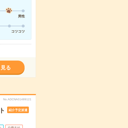
男性
コツコツ
く見る
No.ADCNA01489121
ト
紹介予定派遣
少
交費支給