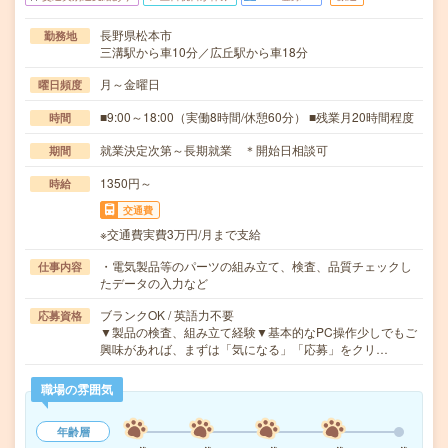
長野県松本市
勤務地
三溝駅から車10分／広丘駅から車18分
月～金曜日
曜日頻度
■9:00～18:00（実働8時間/休憩60分） ■残業月20時間程度
時間
就業決定次第～長期就業 ＊開始日相談可
期間
1350円～
時給
交通費
※交通費実費3万円/月まで支給
・電気製品等のパーツの組み立て、検査、品質チェックし
仕事内容
たデータの入力など
ブランクOK / 英語力不要
応募資格
▼製品の検査、組み立て経験▼基本的なPC操作少しでもご
興味があれば、まずは「気になる」「応募」をクリ…
職場の雰囲気
年齢層