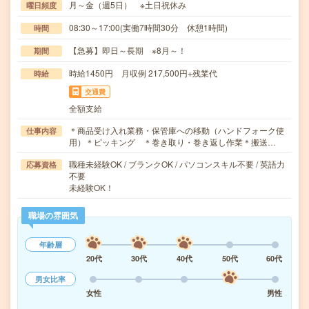
月～金（週5日） ※土日祝休み
曜日頻度
08:30～17:00(実働7時間30分 休憩1時間)
時間
【急募】即日～長期 ※8月～！
期間
時給1450円 月収例 217,500円+残業代
時給
交通費
全額支給
＊商品受け入れ業務・保管庫への移動（ハンドフォーク使
仕事内容
用）＊ピッキング ＊巻き取り・巻き返し作業＊搬送…
職種未経験OK / ブランクOK / パソコンスキル不要 / 英語力
応募資格
不要
未経験OK！
職場の雰囲気
年齢層
20代
30代
40代
50代
60代
男女比率
女性
男性