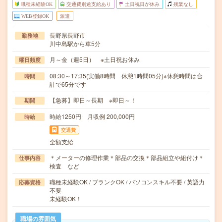
職種未経験OK
交通費別途支給あり
土日祝日が休み
残業なし
WEB登録OK
派遣
長野県長野市
勤務地
川中島駅から車5分
月～金（週5日） ※土日祝お休み
曜日頻度
08:30～17:35(実働8時間 休憩1時間05分)※休憩時間は合
時間
計で65分です
【急募】即日～長期 ※即日～！
期間
時給1250円 月収例 200,000円
時給
交通費
全額支給
＊メーターの修理作業＊部品の交換＊部品組立や組付け＊
仕事内容
検査 など
職種未経験OK / ブランクOK / パソコンスキル不要 / 英語力
応募資格
不要
未経験OK！
職場の雰囲気