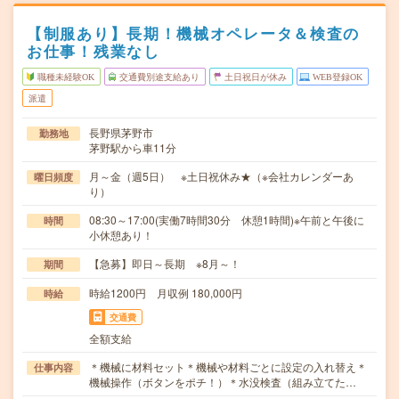
【制服あり】長期！機械オペレータ＆検査の
お仕事！残業なし
職種未経験OK
交通費別途支給あり
土日祝日が休み
WEB登録OK
派遣
長野県茅野市
勤務地
茅野駅から車11分
月～金（週5日） ※土日祝休み★（※会社カレンダーあ
曜日頻度
り）
08:30～17:00(実働7時間30分 休憩1時間)※午前と午後に
時間
小休憩あり！
【急募】即日～長期 ※8月～！
期間
時給1200円 月収例 180,000円
時給
交通費
全額支給
＊機械に材料セット＊機械や材料ごとに設定の入れ替え＊
仕事内容
機械操作（ボタンをポチ！）＊水没検査（組み立てた…