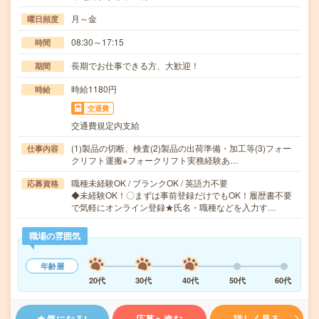
月～金
曜日頻度
08:30～17:15
時間
長期でお仕事できる方、大歓迎！
期間
時給1180円
時給
交通費
交通費規定内支給
(1)製品の切断、検査(2)製品の出荷準備・加工等(3)フォー
仕事内容
クリフト運搬※フォークリフト実務経験あ…
職種未経験OK / ブランクOK / 英語力不要
応募資格
◆未経験OK！〇まずは事前登録だけでもOK！履歴書不要
で気軽にオンライン登録★氏名・職種などを入力す…
職場の雰囲気
年齢層
20代
30代
40代
50代
60代
気になる!
応募へ進む
詳しく見る