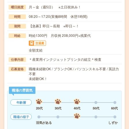
月～金（週5日） ※土日祝休み！
曜日頻度
08:20～17:20(実働8時間 休憩1時間)
時間
【急募】即日～長期 ※即日～！
期間
時給1300円 月収例 208,000円+残業代
時給
交通費
全額支給
＊産業用インクジェットプリンタの組立＊検査
仕事内容
職種未経験OK / ブランクOK / パソコンスキル不要 / 英語力
応募資格
不要
未経験OK！
職場の雰囲気
年齢層
20代
30代
40代
50代
60代
職場の様子
活気がある
しずか