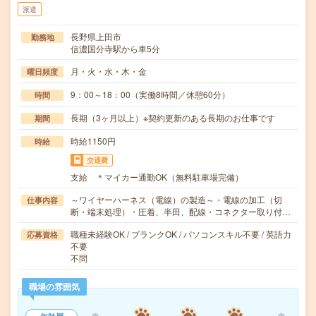
派遣
長野県上田市
勤務地
信濃国分寺駅から車5分
月・火・水・木・金
曜日頻度
9：00～18：00（実働8時間／休憩60分）
時間
長期（3ヶ月以上）※契約更新のある長期のお仕事です
期間
時給1150円
時給
交通費
支給 ＊マイカー通勤OK（無料駐車場完備）
～ワイヤーハーネス（電線）の製造～・電線の加工（切
仕事内容
断・端末処理）・圧着、半田、配線・コネクター取り付…
職種未経験OK / ブランクOK / パソコンスキル不要 / 英語力
応募資格
不要
不問
職場の雰囲気