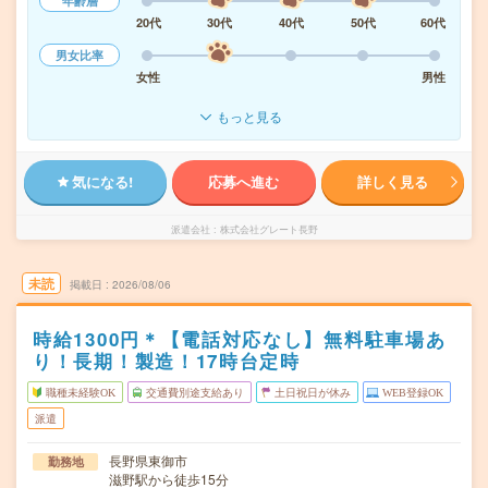
年齢層
20代
30代
40代
50代
60代
男女比率
女性
男性
もっと見る
気になる!
応募へ進む
詳しく見る
派遣会社
株式会社グレート長野
未読
掲載日
2026/08/06
時給1300円＊【電話対応なし】無料駐車場あ
り！長期！製造！17時台定時
職種未経験OK
交通費別途支給あり
土日祝日が休み
WEB登録OK
派遣
長野県東御市
勤務地
滋野駅から徒歩15分