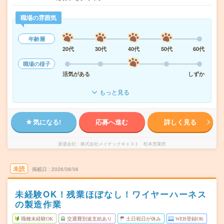
職場の雰囲気
年齢層
20代
30代
40代
50代
60代
職場の様子
活気がある
しずか
もっと見る
気になる!
応募へ進む
詳しく見る
派遣会社
株式会社メイテックキャスト 松本営業所
未読
掲載日
2026/08/06
未経験OK！残業ほぼなし！ワイヤーハーネス
の製造作業
職種未経験OK
交通費別途支給あり
土日祝日が休み
WEB登録OK