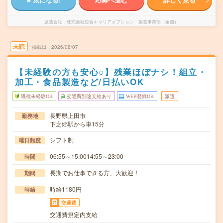
派遣会社
株式会社綜合キャリアオプション 製造事業部（全国）
未読
掲載日
2026/08/07
【未経験の方も安心○】残業ほぼナシ！組立・
加工・食品製造など/日払いOK
職種未経験OK
交通費別途支給あり
WEB登録OK
派遣
長野県上田市
勤務地
下之郷駅から車15分
シフト制
曜日頻度
06:55～15:0014:55～23:00
時間
長期でお仕事できる方、大歓迎！
期間
時給1180円
時給
交通費
交通費規定内支給