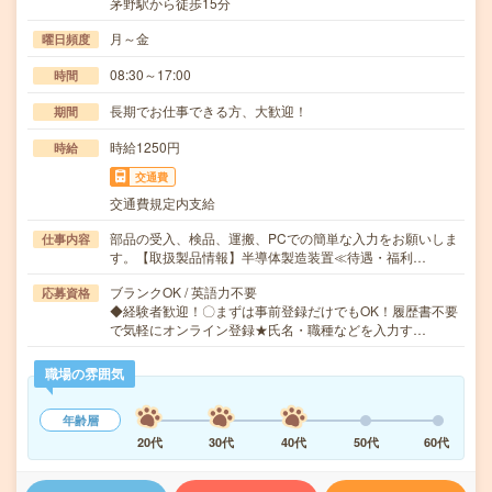
茅野駅から徒歩15分
月～金
曜日頻度
08:30～17:00
時間
長期でお仕事できる方、大歓迎！
期間
時給1250円
時給
交通費
交通費規定内支給
部品の受入、検品、運搬、PCでの簡単な入力をお願いしま
仕事内容
す。【取扱製品情報】半導体製造装置≪待遇・福利…
ブランクOK / 英語力不要
応募資格
◆経験者歓迎！〇まずは事前登録だけでもOK！履歴書不要
で気軽にオンライン登録★氏名・職種などを入力す…
職場の雰囲気
年齢層
20代
30代
40代
50代
60代