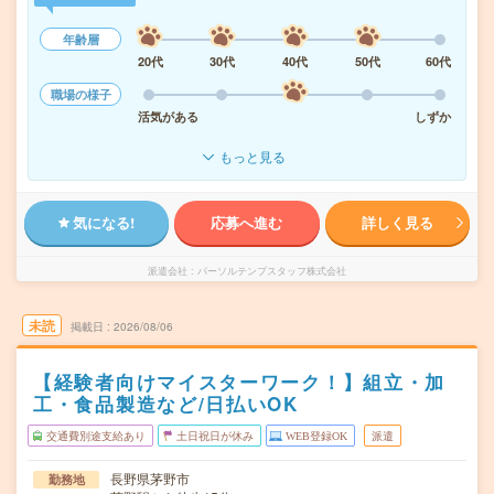
年齢層
20代
30代
40代
50代
60代
職場の様子
活気がある
しずか
もっと見る
気になる!
応募へ進む
詳しく見る
派遣会社
パーソルテンプスタッフ株式会社
未読
掲載日
2026/08/06
【経験者向けマイスターワーク！】組立・加
工・食品製造など/日払いOK
交通費別途支給あり
土日祝日が休み
WEB登録OK
派遣
長野県茅野市
勤務地