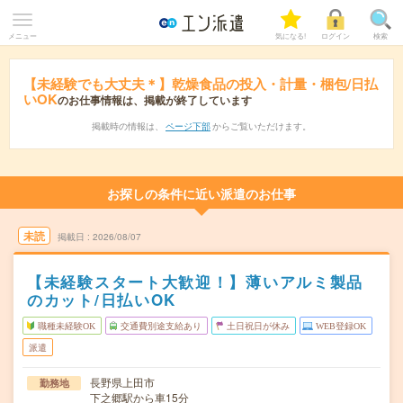
メニュー
気になる!
ログイン
検索
【未経験でも大丈夫＊】乾燥食品の投入・計量・梱包/日払
いOK
のお仕事情報は、掲載が終了しています
掲載時の情報は、
ページ下部
からご覧いただけます。
お探しの条件に近い派遣のお仕事
未読
掲載日
2026/08/07
【未経験スタート大歓迎！】薄いアルミ製品
のカット/日払いOK
職種未経験OK
交通費別途支給あり
土日祝日が休み
WEB登録OK
派遣
長野県上田市
勤務地
下之郷駅から車15分