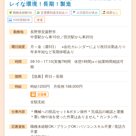
レイな環境！長期！製造
職種未経験OK
交通費別途支給あり
土日祝日が休み
残業なし
WEB登録OK
派遣
長野県安曇野市
勤務地
中萱駅から車10分／田沢駅から車20分
月～金（週5日） ※会社カレンダーにより祝日出勤あり☆
曜日頻度
年末年始など長期休暇あり
09:10～17:10(実働7時間 休憩1時間)※☆始業時間相談可
時間
能
【急募】即日～長期
期間
時給1200円 月収例 168,000円
時給
交通費
全額支給
＊機械への部品セット&ボタン操作＊完成品の確認と運搬
仕事内容
＊重い物や油を使った作業はありません＊カンタン作…
職種未経験OK / ブランクOK / パソコンスキル不要 / 英語力
応募資格
不要