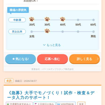
未経験OK！
職場の雰囲気
年齢層
20代
30代
40代
50代
60代
男女比率
女性
男性
もっと見る
気になる!
応募へ進む
詳しく見る
派遣会社
パーソルテンプスタッフ株式会社
未読
掲載日
2026/08/07
《急募》大手でモノづくり！試作・検査＆デ
ータ入力のサポート！
交通費別途支給あり
土日祝日が休み
WEB登録OK
派遣