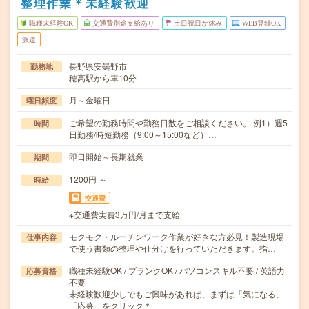
整理作業＊未経験歓迎
職種未経験OK
交通費別途支給あり
土日祝日が休み
WEB登録OK
派遣
長野県安曇野市
勤務地
穂高駅から車10分
月～金曜日
曜日頻度
ご希望の勤務時間や勤務日数をご相談ください。 例1）週5
時間
日勤務/時短勤務（9:00～15:00など）…
即日開始～長期就業
期間
1200円 ～
時給
交通費
※交通費実費3万円/月まで支給
モクモク・ルーチンワーク作業が好きな方必見！製造現場
仕事内容
で使う書類の整理や仕分けを行っていただきます。指…
職種未経験OK / ブランクOK / パソコンスキル不要 / 英語力
応募資格
不要
未経験歓迎少しでもご興味があれば、まずは「気になる」
「応募」をクリック＊