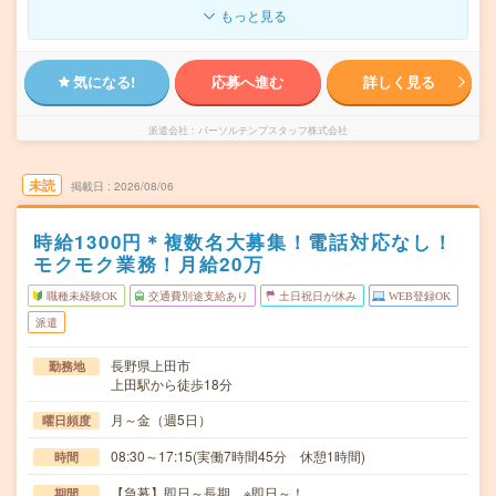
もっと見る
気になる!
応募へ進む
詳しく見る
派遣会社
パーソルテンプスタッフ株式会社
未読
掲載日
2026/08/06
時給1300円＊複数名大募集！電話対応なし！
モクモク業務！月給20万
職種未経験OK
交通費別途支給あり
土日祝日が休み
WEB登録OK
派遣
長野県上田市
勤務地
上田駅から徒歩18分
月～金（週5日）
曜日頻度
08:30～17:15(実働7時間45分 休憩1時間)
時間
【急募】即日～長期 ※即日～！
期間