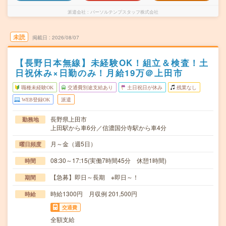
派遣会社
パーソルテンプスタッフ株式会社
未読
掲載日
2026/08/07
【長野日本無線】未経験OK！組立＆検査！土
日祝休み×日勤のみ！月給19万＠上田市
職種未経験OK
交通費別途支給あり
土日祝日が休み
残業なし
WEB登録OK
派遣
長野県上田市
勤務地
上田駅から車6分／信濃国分寺駅から車4分
月～金（週5日）
曜日頻度
08:30～17:15(実働7時間45分 休憩1時間)
時間
【急募】即日～長期 ※即日～！
期間
時給1300円 月収例 201,500円
時給
交通費
全額支給