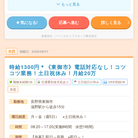
もっと見る
気になる!
応募へ進む
詳しく見る
派遣会社
パーソルテンプスタッフ株式会社
未読
掲載日
2026/08/07
時給1300円＊《東御市》電話対応なし！コツ
コツ業務！土日祝休み！月給20万
職種未経験OK
交通費別途支給あり
土日祝日が休み
WEB登録OK
派遣
長野県東御市
勤務地
滋野駅から徒歩15分
月～金（週5日） ※土日祝休み！
曜日頻度
08:20～17:20(実働8時間 休憩1時間)
時間
【急募】即日～長期 ※即日～！
期間