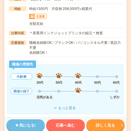
時給1300円 月収例 208,000円+残業代
時給
交通費
全額支給
＊産業用インクジェットプリンタの組立＊検査
仕事内容
職種未経験OK / ブランクOK / パソコンスキル不要 / 英語力
応募資格
不要
未経験OK！
職場の雰囲気
年齢層
20代
30代
40代
50代
60代
職場の様子
活気がある
しずか
もっと見る
気になる!
応募へ進む
詳しく見る