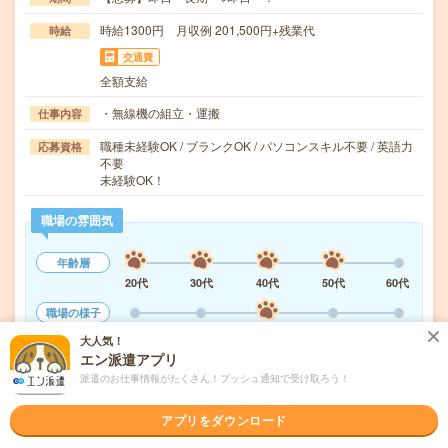
時給1300円 月収例 201,500円+残業代
時給
交通費
全額支給
・無線機の組立・運搬
仕事内容
職種未経験OK / ブランクOK / パソコンスキル不要 / 英語力
応募資格
不要
未経験OK！
職場の雰囲気
年齢層
20代
30代
40代
50代
60代
職場の様子
活気がある
しずか
大人気！
エン派遣アプリ
もっと見る
派遣のお仕事情報がたくさん！プッシュ通知で受け取ろう！
アプリをダウンロード
気になる!
応募へ進む
詳しく見る