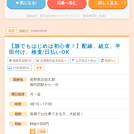
気になる!
応募へ進む
詳しく見る
派遣会社
株式会社綜合キャリアオプション 製造事業部（全国）
未読
掲載日
2026/08/06
【誰でもはじめは初心者！】配線、組立、半
田付け、検査/日払いOK
職種未経験OK
交通費別途支給あり
土日祝日が休み
残業なし
WEB登録OK
派遣
長野県北佐久郡
勤務地
御代田駅から---分
月～金
曜日頻度
08:15～17:05
時間
長期でお仕事できる方、大歓迎！
期間
時給1350円
時給
交通費