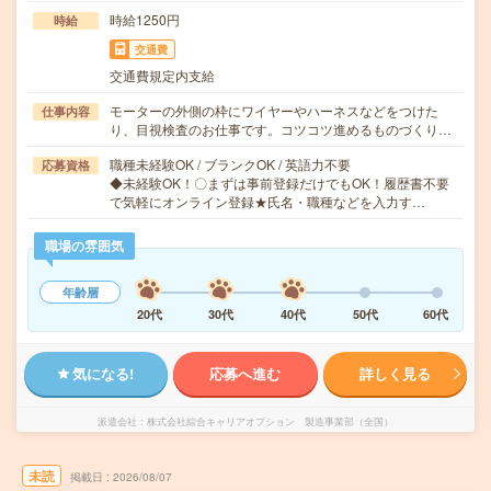
時給1250円
時給
交通費
交通費規定内支給
モーターの外側の枠にワイヤーやハーネスなどをつけた
仕事内容
り、目視検査のお仕事です。コツコツ進めるものづくり…
職種未経験OK / ブランクOK / 英語力不要
応募資格
◆未経験OK！〇まずは事前登録だけでもOK！履歴書不要
で気軽にオンライン登録★氏名・職種などを入力す…
職場の雰囲気
年齢層
20代
30代
40代
50代
60代
気になる!
応募へ進む
詳しく見る
派遣会社
株式会社綜合キャリアオプション 製造事業部（全国）
未読
掲載日
2026/08/07