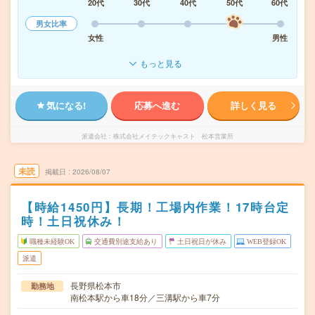
20代
30代
40代
50代
60代
男女比率
女性
男性
もっと見る
気になる!
応募へ進む
詳しく見る
派遣会社
株式会社メイテックキャスト 松本営業所
未読
掲載日
2026/08/07
【時給1450円】長期！工場内作業！17時台定
時！土日祝休み！
職種未経験OK
交通費別途支給あり
土日祝日が休み
WEB登録OK
派遣
長野県松本市
勤務地
南松本駅から車18分／三溝駅から車7分