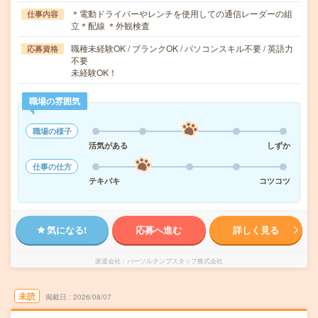
＊電動ドライバーやレンチを使用しての通信レーダーの組
仕事内容
立＊配線 ＊外観検査
職種未経験OK / ブランクOK / パソコンスキル不要 / 英語力
応募資格
不要
未経験OK！
職場の雰囲気
職場の様子
活気がある
しずか
仕事の仕方
テキパキ
コツコツ
気になる!
応募へ進む
詳しく見る
派遣会社
パーソルテンプスタッフ株式会社
未読
掲載日
2026/08/07