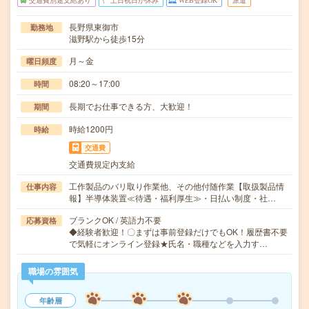
交通費別途支給あり
土日祝日が休み
WEB登録OK
派遣
長野県東御市
勤務地
滋野駅から徒歩15分
月～金
曜日頻度
08:20～17:00
時間
長期でお仕事できる方、大歓迎！
期間
時給1200円
時給
交通費
交通費規定内支給
工作製品のバリ取り作業他、その他付随作業【取扱製品情
仕事内容
報】半導体装置≪待遇・福利厚生≫・日払い制度・社…
ブランクOK / 英語力不要
応募資格
◆経験者歓迎！〇まずは事前登録だけでもOK！履歴書不要
で気軽にオンライン登録★氏名・職種などを入力す…
職場の雰囲気
年齢層