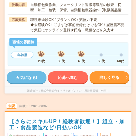
自動梱包機作業、フォークリフト運搬等製品の検査・切
仕事内容
断・加工・包装・保管、自動梱包機器操作【取扱製品情…
職種未経験OK / ブランクOK / 英語力不要
応募資格
◆未経験OK！〇まずは事前登録だけでもOK！履歴書不要
で気軽にオンライン登録★氏名・職種などを入力す…
職場の雰囲気
年齢層
20代
30代
40代
50代
60代
気になる!
応募へ進む
詳しく見る
派遣会社
株式会社綜合キャリアオプション 製造事業部（全国）
未読
掲載日
2026/08/07
【さらにスキルUP！経験者歓迎！】組立・加
工・食品製造など/日払いOK