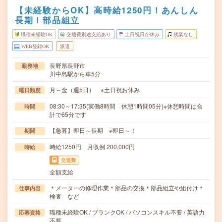
【未経験からOK】高時給1250円！あんしん
長期！部品組立
職種未経験OK
交通費別途支給あり
土日祝日が休み
残業なし
WEB登録OK
派遣
長野県長野市
勤務地
川中島駅から車5分
月～金（週5日） ※土日祝お休み
曜日頻度
08:30～17:35(実働8時間 休憩1時間05分)※休憩時間は合
時間
計で65分です
【急募】即日～長期 ※即日～！
期間
時給1250円 月収例 200,000円
時給
交通費
全額支給
＊メーターの修理作業＊部品の交換＊部品組立や組付け＊
仕事内容
検査 など
職種未経験OK / ブランクOK / パソコンスキル不要 / 英語力
応募資格
不要