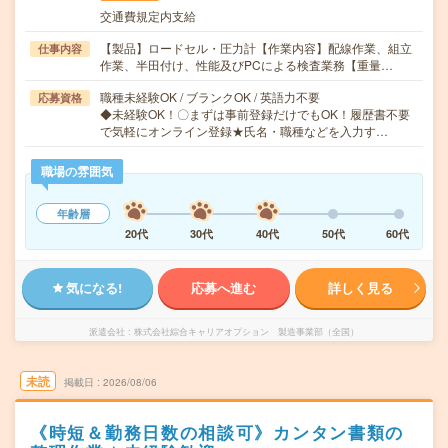
交通費規定内支給
【製品】ロードセル・圧力計【作業内容】配線作業、組立
仕事内容
作業、半田付け、性能及びPCによる検査業務【重量…
職種未経験OK / ブランクOK / 英語力不要
応募資格
◆未経験OK！〇まずは事前登録だけでもOK！履歴書不要
で気軽にオンライン登録★氏名・職種などを入力す…
職場の雰囲気
年齢層
20代
30代
40代
50代
60代
気になる!
応募へ進む
詳しく見る
派遣会社
株式会社綜合キャリアオプション 製造事業部（全国）
未読
掲載日
2026/08/06
《時短＆勤務日数の相談可》カンタン書類の