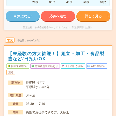
20代
30代
40代
50代
60代
気になる!
応募へ進む
詳しく見る
派遣会社
株式会社綜合キャリアオプション 製造事業部（全国）
未読
掲載日
2026/08/07
【未経験の方大歓迎！】組立・加工・食品製
造など/日払いOK
職種未経験OK
交通費別途支給あり
土日祝日が休み
WEB登録OK
派遣
長野県小諸市
勤務地
平原駅から車6分
月～金
曜日頻度
08:30～17:10
時間
長期でお仕事できる方、大歓迎！
期間