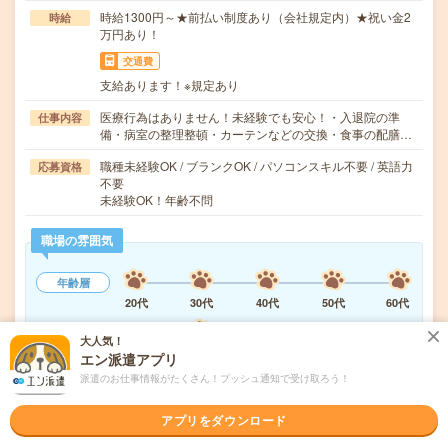
時給1300円～★前払い制度あり（会社規定内）★祝い金2
時給
万円あり！
交通費
支給あります！※規定あり
医療行為はありません！未経験でも安心！・入退院の準
仕事内容
備・病室の整理整頓・カーテンなどの交換・食事の配膳…
職種未経験OK / ブランクOK / パソコンスキル不要 / 英語力
応募資格
不要
未経験OK！年齢不問
職場の雰囲気
年齢層
20代
30代
40代
50代
60代
男女比率
大人気！
女性
男性
エン派遣アプリ
派遣のお仕事情報がたくさん！プッシュ通知で受け取ろう！
もっと見る
アプリをダウンロード