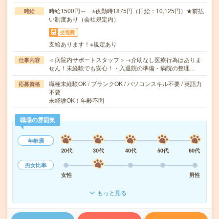
時給1500円～ ※夜勤時1875円（日給：10,125円）★前払
時給
い制度あり（会社規定内）
交通費
支給あります！※規定あり
＜病院内サポートスタッフ＞→介助なし医療行為はありま
仕事内容
せん！未経験でも安心！・入退院の準備・病院の整理…
職種未経験OK / ブランクOK / パソコンスキル不要 / 英語力
応募資格
不要
未経験OK！年齢不問
職場の雰囲気
年齢層
20代
30代
40代
50代
60代
男女比率
女性
男性
もっと見る