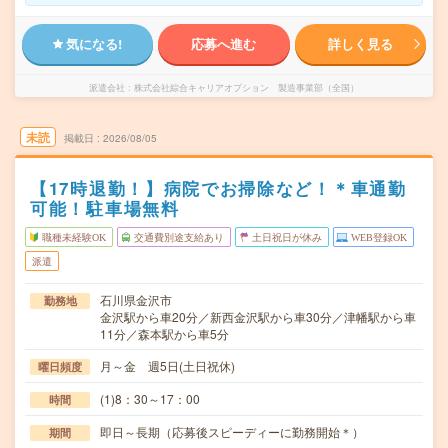
気になる!
応募へ進む
詳しく見る
派遣会社
株式会社綜合キャリアオプション 製造事業部（全国）
未読
掲載日
2026/08/05
【17時退勤！】病院でお掃除など！＊車通勤
可能！駐車場無料
職種未経験OK
交通費別途支給あり
土日祝日が休み
WEB登録OK
派遣
石川県金沢市
勤務地
金沢駅から車20分／新西金沢駅から車30分／津幡駅から車
11分／森本駅から車5分
月～金 週5日(土日祝休)
曜日頻度
(1)8：30～17：00
時間
即日～長期（応募後スピーディーに勤務開始＊）
期間