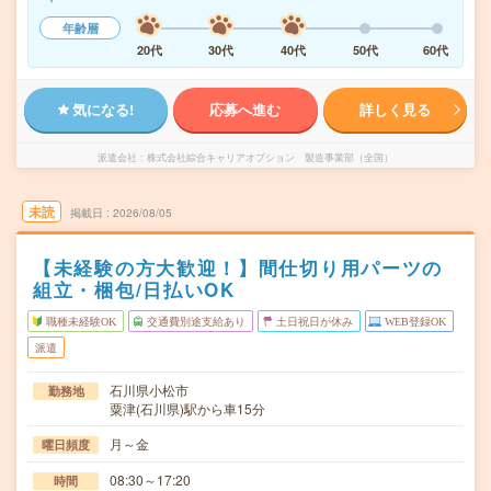
年齢層
20代
30代
40代
50代
60代
気になる!
応募へ進む
詳しく見る
派遣会社
株式会社綜合キャリアオプション 製造事業部（全国）
未読
掲載日
2026/08/05
【未経験の方大歓迎！】間仕切り用パーツの
組立・梱包/日払いOK
職種未経験OK
交通費別途支給あり
土日祝日が休み
WEB登録OK
派遣
石川県小松市
勤務地
粟津(石川県)駅から車15分
月～金
曜日頻度
08:30～17:20
時間