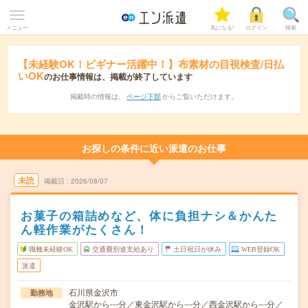
メニュー
気になる!
ログイン
検索
【未経験OK！ビギナー活躍中！】布素材の目視検査/日払
いOK
のお仕事情報は、掲載が終了しています
掲載時の情報は、
ページ下部
からご覧いただけます。
お探しの条件に近い派遣のお仕事
未読
掲載日
2026/08/07
お菓子の箱詰めなど、体に負担ナシ＆かんた
ん軽作業がたくさん！
職種未経験OK
交通費別途支給あり
土日祝日が休み
WEB登録OK
派遣
石川県金沢市
勤務地
金沢駅から---分／東金沢駅から---分／西金沢駅から---分／