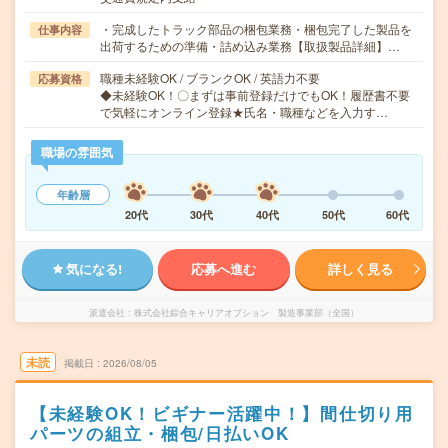
・完成したトラック部品の梱包業務・梱包完了した製品を
仕事内容
出荷するための準備・詰め込み業務【取扱製品詳細】…
職種未経験OK / ブランクOK / 英語力不要
応募資格
◆未経験OK！〇まずは事前登録だけでもOK！履歴書不要
で気軽にオンライン登録★氏名・職種などを入力す…
職場の雰囲気
年齢層
20代
30代
40代
50代
60代
気になる!
応募へ進む
詳しく見る
派遣会社
株式会社綜合キャリアオプション 製造事業部（全国）
未読
掲載日
2026/08/05
【未経験OK！ビギナー活躍中！】間仕切り用
パーツの組立・梱包/日払いOK