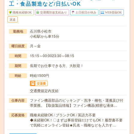
工・食品製造など/日払いOK
職種未経験OK
交通費別途支給あり
土日祝日が休み
WEB登録OK
派遣
石川県小松市
勤務地
小松駅から車15分
月～金
曜日頻度
15:15～00:0023:30～08:15
時間
長期でお仕事できる方、大歓迎！
期間
時給1500円
時給
交通費
交通費規定内支給
ファイン機器部品のピッキング・洗浄・梱包・運搬及び付
仕事内容
帯業務。【取扱製品情報】ファイン機器(精密な液体…
職種未経験OK / ブランクOK / 英語力不要
応募資格
◆未経験OK！〇まずは事前登録だけでもOK！履歴書不要
で気軽にオンライン登録★氏名・職種などを入力す…