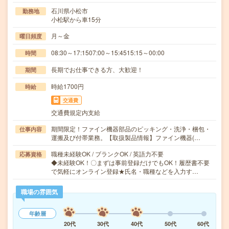
石川県小松市
勤務地
小松駅から車15分
月～金
曜日頻度
08:30～17:1507:00～15:4515:15～00:00
時間
長期でお仕事できる方、大歓迎！
期間
時給1700円
時給
交通費
交通費規定内支給
期間限定！ファイン機器部品のピッキング・洗浄・梱包・
仕事内容
運搬及び付帯業務。【取扱製品情報】ファイン機器(…
職種未経験OK / ブランクOK / 英語力不要
応募資格
◆未経験OK！〇まずは事前登録だけでもOK！履歴書不要
で気軽にオンライン登録★氏名・職種などを入力す…
職場の雰囲気
年齢層
20代
30代
40代
50代
60代