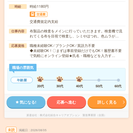
時給1180円
時給
交通費
交通費規定内支給
布製品の検査をメインに行っていただきます。検査機で流
仕事内容
れてくる布を目視で検査し、シミやほつれ、色ムラが…
職種未経験OK / ブランクOK / 英語力不要
応募資格
◆未経験OK！〇まずは事前登録だけでもOK！履歴書不要
で気軽にオンライン登録★氏名・職種などを入力す…
職場の雰囲気
年齢層
20代
30代
40代
50代
60代
気になる!
応募へ進む
詳しく見る
派遣会社
株式会社綜合キャリアオプション 製造事業部（全国）
未読
掲載日
2026/08/05