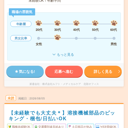
未経験OK！年齢不問
職場の雰囲気
年齢層
20代
30代
40代
50代
60代
男女比率
女性
男性
もっと見る
気になる!
応募へ進む
詳しく見る
派遣会社
株式会社ルフト・メディカルケア 北陸オフィス
未読
掲載日
2026/08/05
【未経験でも大丈夫＊】溶接機械部品のピッ
キング・梱包/日払いOK
職種未経験OK
交通費別途支給あり
土日祝日が休み
WEB登録OK