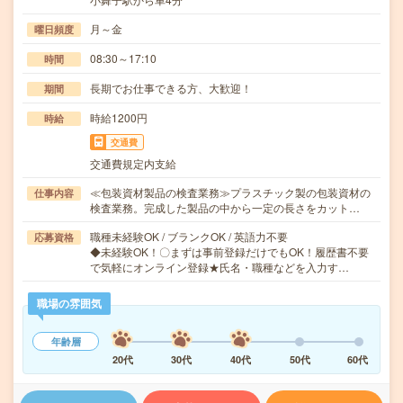
月～金
曜日頻度
08:30～17:10
時間
長期でお仕事できる方、大歓迎！
期間
時給1200円
時給
交通費
交通費規定内支給
≪包装資材製品の検査業務≫プラスチック製の包装資材の
仕事内容
検査業務。完成した製品の中から一定の長さをカット…
職種未経験OK / ブランクOK / 英語力不要
応募資格
◆未経験OK！〇まずは事前登録だけでもOK！履歴書不要
で気軽にオンライン登録★氏名・職種などを入力す…
職場の雰囲気
年齢層
20代
30代
40代
50代
60代