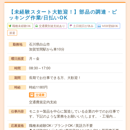
【未経験スタート大歓迎！】部品の調達・ピ
ッキング作業/日払いOK
職種未経験OK
交通費別途支給あり
土日祝日が休み
WEB登録OK
派遣
石川県白山市
勤務地
加賀笠間駅から車10分
月～金
曜日頻度
08:30～17:00
時間
長期でお仕事できる方、大歓迎！
期間
時給1180円
時給
交通費
交通費規定内支給
モニター製品を中心に製造している企業の中でのお仕事で
仕事内容
す。下記のような業務をお願いいたします。・工場内…
職種未経験OK / ブランクOK / 英語力不要
応募資格