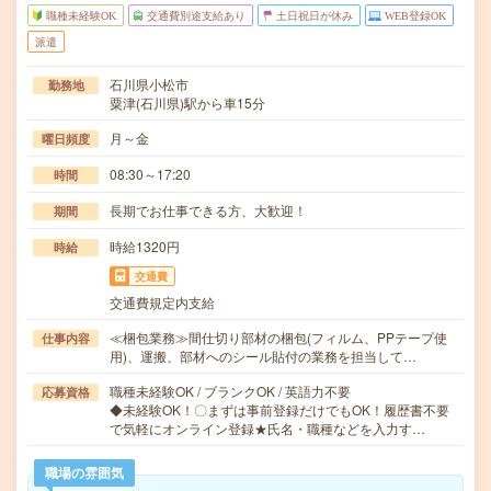
職種未経験OK
交通費別途支給あり
土日祝日が休み
WEB登録OK
派遣
石川県小松市
勤務地
粟津(石川県)駅から車15分
月～金
曜日頻度
08:30～17:20
時間
長期でお仕事できる方、大歓迎！
期間
時給1320円
時給
交通費
交通費規定内支給
≪梱包業務≫間仕切り部材の梱包(フィルム、PPテープ使
仕事内容
用)、運搬、部材へのシール貼付の業務を担当して…
職種未経験OK / ブランクOK / 英語力不要
応募資格
◆未経験OK！〇まずは事前登録だけでもOK！履歴書不要
で気軽にオンライン登録★氏名・職種などを入力す…
職場の雰囲気