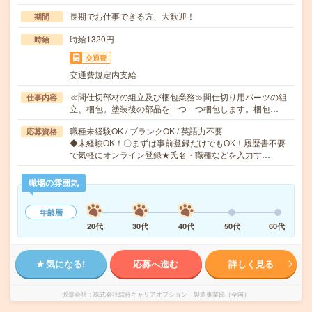
長期でお仕事できる方、大歓迎！
期間
時給1320円
時給
交通費
交通費規定内支給
≪間仕切部材の組立及び梱包業務≫間仕切り用パーツの組
仕事内容
立、梱包。塗装後の部品を一つ一つ梱包します。梱包…
職種未経験OK / ブランクOK / 英語力不要
応募資格
◆未経験OK！〇まずは事前登録だけでもOK！履歴書不要
で気軽にオンライン登録★氏名・職種などを入力す…
職場の雰囲気
年齢層
20代
30代
40代
50代
60代
気になる!
応募へ進む
詳しく見る
派遣会社
株式会社綜合キャリアオプション 製造事業部（全国）