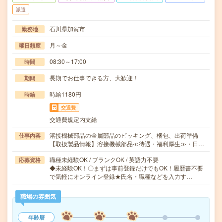
派遣
石川県加賀市
勤務地
月～金
曜日頻度
08:30～17:00
時間
長期でお仕事できる方、大歓迎！
期間
時給1180円
時給
交通費
交通費規定内支給
溶接機械部品の金属部品のピッキング、梱包、出荷準備
仕事内容
【取扱製品情報】溶接機械部品≪待遇・福利厚生≫・日…
職種未経験OK / ブランクOK / 英語力不要
応募資格
◆未経験OK！〇まずは事前登録だけでもOK！履歴書不要
で気軽にオンライン登録★氏名・職種などを入力す…
職場の雰囲気
年齢層