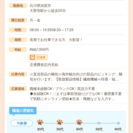
石川県加賀市
勤務地
大聖寺駅から徒歩20分
月～金
曜日頻度
08:00～16:5508:30～17:25
時間
長期でお仕事できる方、大歓迎！
期間
時給1300円
時給
交通費
交通費規定内支給
≪直送部品の梱包≫海外輸出向けの部品のピッキング、梱
仕事内容
包を行います。【取扱製品情報】繊維機械≪待遇・福…
職種未経験OK / ブランクOK / 英語力不要
応募資格
◆未経験OK！〇まずは事前登録だけでもOK！履歴書不要
で気軽にオンライン登録★氏名・職種などを入力す…
職場の雰囲気
年齢層
20代
30代
40代
50代
60代