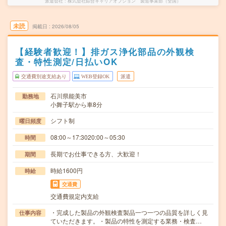
派遣会社
株式会社綜合キャリアオプション 製造事業部（全国）
未読
掲載日
2026/08/05
【経験者歓迎！】排ガス浄化部品の外観検
査・特性測定/日払いOK
交通費別途支給あり
WEB登録OK
派遣
石川県能美市
勤務地
小舞子駅から車8分
シフト制
曜日頻度
08:00～17:3020:00～05:30
時間
長期でお仕事できる方、大歓迎！
期間
時給1600円
時給
交通費
交通費規定内支給
・完成した製品の外観検査製品一つ一つの品質を詳しく見
仕事内容
ていただきます。・製品の特性を測定する業務・検査…