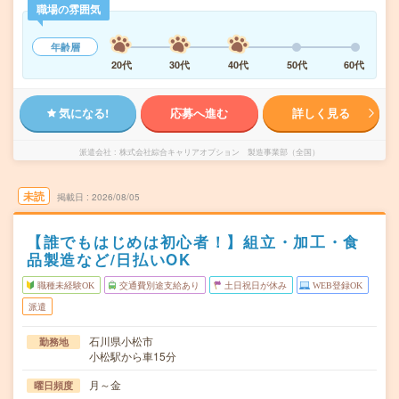
職場の雰囲気
年齢層
20代
30代
40代
50代
60代
気になる!
応募へ進む
詳しく見る
派遣会社
株式会社綜合キャリアオプション 製造事業部（全国）
未読
掲載日
2026/08/05
【誰でもはじめは初心者！】組立・加工・食
品製造など/日払いOK
職種未経験OK
交通費別途支給あり
土日祝日が休み
WEB登録OK
派遣
石川県小松市
勤務地
小松駅から車15分
月～金
曜日頻度