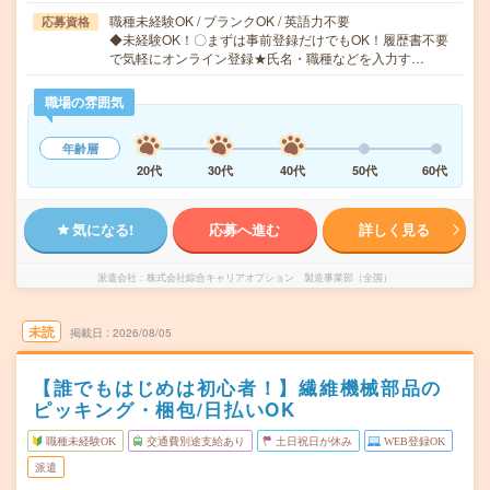
職種未経験OK / ブランクOK / 英語力不要
応募資格
◆未経験OK！〇まずは事前登録だけでもOK！履歴書不要
で気軽にオンライン登録★氏名・職種などを入力す…
職場の雰囲気
年齢層
20代
30代
40代
50代
60代
気になる!
応募へ進む
詳しく見る
派遣会社
株式会社綜合キャリアオプション 製造事業部（全国）
未読
掲載日
2026/08/05
【誰でもはじめは初心者！】繊維機械部品の
ピッキング・梱包/日払いOK
職種未経験OK
交通費別途支給あり
土日祝日が休み
WEB登録OK
派遣