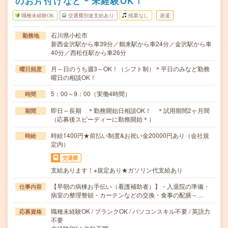
のお片付けなど＊未経験OK！
職種未経験OK
交通費別途支給あり
残業なし
派遣
石川県小松市
勤務地
新西金沢駅から車39分／鶴来駅から車24分／金沢駅から車
40分／西松任駅から車26分
月～日のうち週3～OK！（シフト制）＊平日のみなど勤務
曜日頻度
曜日の相談OK！
5：00～9：00（実働4時間）
時間
即日～長期 ＊勤務開始日相談OK！ ＊試用期間2ヶ月間
期間
（応募後スピーディーに勤務開始＊）
時給1400円★前払い制度&お祝い金20000円あり（会社規
時給
定内）
交通費
支給あります！※規定あり★ガソリン代支給あり
【早朝の病棟お手伝い（看護補助者）】・入退院の準備・
仕事内容
病室の整理整頓・カーテンなどの交換・食事の配膳～…
職種未経験OK / ブランクOK / パソコンスキル不要 / 英語力
応募資格
不要