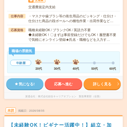
交通費
交通費規定内支給
・マスクや歯ブラシ等の衛生用品のピッキング・仕分け・
仕事内容
仕分けた商品の段ボールへの梱包作業・出荷作業など…
職種未経験OK / ブランクOK / 英語力不要
応募資格
◆未経験OK！〇まずは事前登録だけでもOK！履歴書不要
で気軽にオンライン登録★氏名・職種などを入力す…
職場の雰囲気
年齢層
20代
30代
40代
50代
60代
気になる!
応募へ進む
詳しく見る
派遣会社
株式会社綜合キャリアオプション 製造事業部（全国）
未読
掲載日
2026/08/05
【未経験OK！ビギナー活躍中！】組立・加