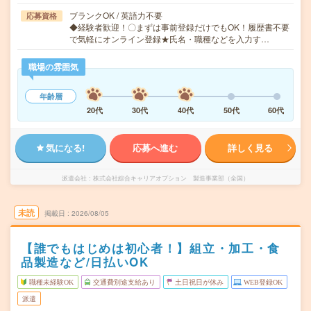
ブランクOK / 英語力不要
応募資格
◆経験者歓迎！〇まずは事前登録だけでもOK！履歴書不要
で気軽にオンライン登録★氏名・職種などを入力す…
職場の雰囲気
年齢層
20代
30代
40代
50代
60代
気になる!
応募へ進む
詳しく見る
派遣会社
株式会社綜合キャリアオプション 製造事業部（全国）
未読
掲載日
2026/08/05
【誰でもはじめは初心者！】組立・加工・食
品製造など/日払いOK
職種未経験OK
交通費別途支給あり
土日祝日が休み
WEB登録OK
派遣