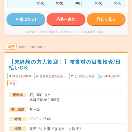
20代
30代
40代
50代
60代
気になる!
応募へ進む
詳しく見る
派遣会社
株式会社綜合キャリアオプション 製造事業部（全国）
未読
掲載日
2026/08/05
【未経験の方大歓迎！】布素材の目視検査/日
払いOK
職種未経験OK
交通費別途支給あり
土日祝日が休み
WEB登録OK
派遣
石川県白山市
勤務地
小舞子駅から車9分
月～金
曜日頻度
08:30～17:00
時間
長期でお仕事できる方、大歓迎！
期間