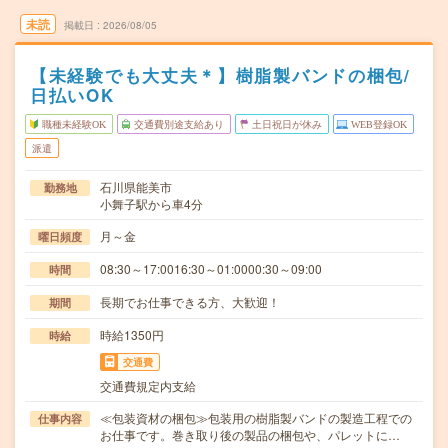
未読
掲載日
2026/08/05
【未経験でも大丈夫＊】樹脂製バンドの梱包/
日払いOK
職種未経験OK
交通費別途支給あり
土日祝日が休み
WEB登録OK
派遣
石川県能美市
勤務地
小舞子駅から車4分
月～金
曜日頻度
08:30～17:0016:30～01:0000:30～09:00
時間
長期でお仕事できる方、大歓迎！
期間
時給1350円
時給
交通費
交通費規定内支給
≪包装資材の梱包≫包装用の樹脂製バンドの製造工程での
仕事内容
お仕事です。巻き取り後の製品の梱包や、パレットに…