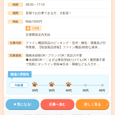
08:30～17:15
時間
長期でお仕事できる方、大歓迎！
期間
時給1500円
時給
交通費
交通費規定内支給
ファイン機器部品のピッキング・洗浄・梱包・運搬及び付
仕事内容
帯業務。【取扱製品情報】ファイン機器(精密な液体…
職種未経験OK / ブランクOK / 英語力不要
応募資格
◆未経験OK！〇まずは事前登録だけでもOK！履歴書不要
で気軽にオンライン登録★氏名・職種などを入力す…
職場の雰囲気
年齢層
20代
30代
40代
50代
60代
気になる!
応募へ進む
詳しく見る