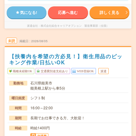
気になる!
応募へ進む
詳しく見る
派遣会社
株式会社綜合キャリアオプション 製造事業部（全国）
未読
掲載日
2026/08/05
【扶養内を希望の方必見！】衛生用品のピッ
キング作業/日払いOK
職種未経験OK
交通費別途支給あり
WEB登録OK
派遣
石川県能美市
勤務地
能美根上駅から車5分
シフト制
曜日頻度
16:00～22:00
時間
長期でお仕事できる方、大歓迎！
期間
時給1400円
時給