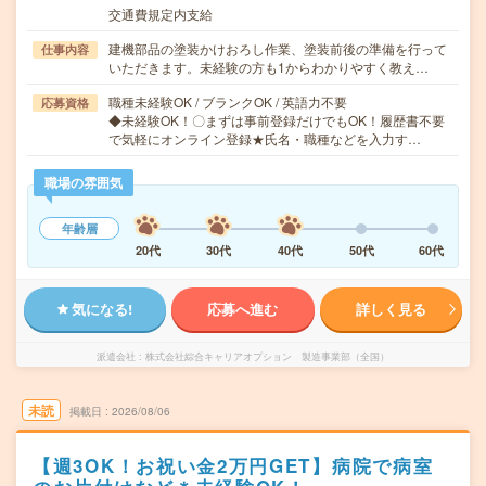
交通費規定内支給
建機部品の塗装かけおろし作業、塗装前後の準備を行って
仕事内容
いただきます。未経験の方も1からわかりやすく教え…
職種未経験OK / ブランクOK / 英語力不要
応募資格
◆未経験OK！〇まずは事前登録だけでもOK！履歴書不要
で気軽にオンライン登録★氏名・職種などを入力す…
職場の雰囲気
年齢層
20代
30代
40代
50代
60代
気になる!
応募へ進む
詳しく見る
派遣会社
株式会社綜合キャリアオプション 製造事業部（全国）
未読
掲載日
2026/08/06
【週3OK！お祝い金2万円GET】病院で病室