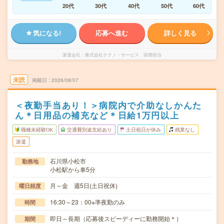
20代
30代
40代
50代
60代
気になる!
応募へ進む
詳しく見る
派遣会社
株式会社テクノ・サービス 採用担当
未読
掲載日
2026/08/07
＜夜勤手当あり！＞病院内で介助なしかんた
ん＊日用品の補充など＊日給1万円以上
職種未経験OK
交通費別途支給あり
土日祝日が休み
残業なし
派遣
石川県小松市
勤務地
小松駅から車5分
月～金 週5日(土日祝休)
曜日頻度
16:30～23：00※準夜勤のみ
時間
即日～長期（応募後スピーディーに勤務開始＊）
期間