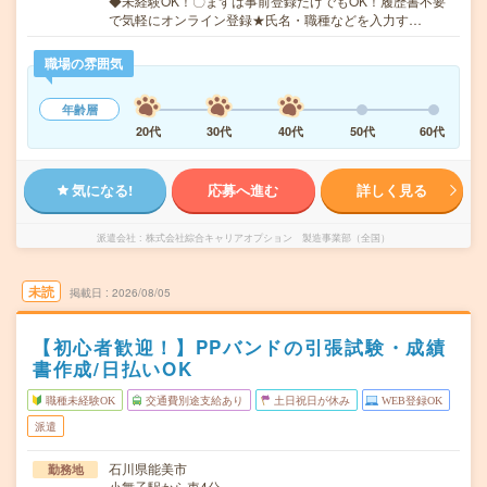
◆未経験OK！〇まずは事前登録だけでもOK！履歴書不要
で気軽にオンライン登録★氏名・職種などを入力す…
職場の雰囲気
年齢層
20代
30代
40代
50代
60代
気になる!
応募へ進む
詳しく見る
派遣会社
株式会社綜合キャリアオプション 製造事業部（全国）
未読
掲載日
2026/08/05
【初心者歓迎！】PPバンドの引張試験・成績
書作成/日払いOK
職種未経験OK
交通費別途支給あり
土日祝日が休み
WEB登録OK
派遣
石川県能美市
勤務地
小舞子駅から車4分