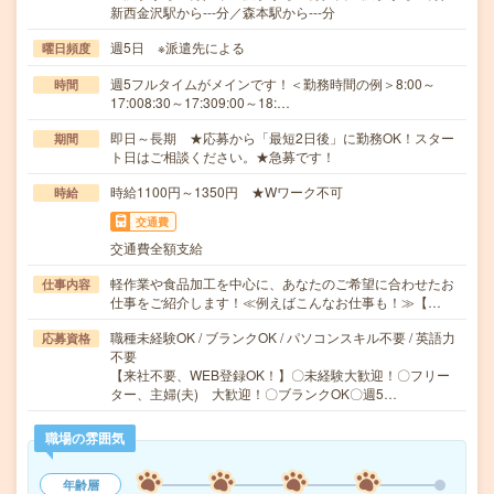
新西金沢駅から---分／森本駅から---分
週5日 ※派遣先による
曜日頻度
週5フルタイムがメインです！＜勤務時間の例＞8:00～
時間
17:008:30～17:309:00～18:…
即日～長期 ★応募から「最短2日後」に勤務OK！スター
期間
ト日はご相談ください。★急募です！
時給1100円～1350円 ★Wワーク不可
時給
交通費
交通費全額支給
軽作業や食品加工を中心に、あなたのご希望に合わせたお
仕事内容
仕事をご紹介します！≪例えばこんなお仕事も！≫【…
職種未経験OK / ブランクOK / パソコンスキル不要 / 英語力
応募資格
不要
【来社不要、WEB登録OK！】〇未経験大歓迎！〇フリー
ター、主婦(夫) 大歓迎！〇ブランクOK〇週5…
職場の雰囲気
年齢層