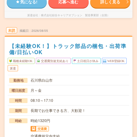
気になる!
応募へ進む
詳しく見る
派遣会社
株式会社綜合キャリアオプション 製造事業部（全国）
未読
掲載日
2026/08/05
【未経験OK！】トラック部品の梱包・出荷準
備/日払いOK
職種未経験OK
交通費別途支給あり
土日祝日が休み
WEB登録OK
派遣
石川県白山市
勤務地
月～金
曜日頻度
08:10～17:10
時間
長期でお仕事できる方、大歓迎！
期間
時給1320円
時給
交通費
交通費規定内支給