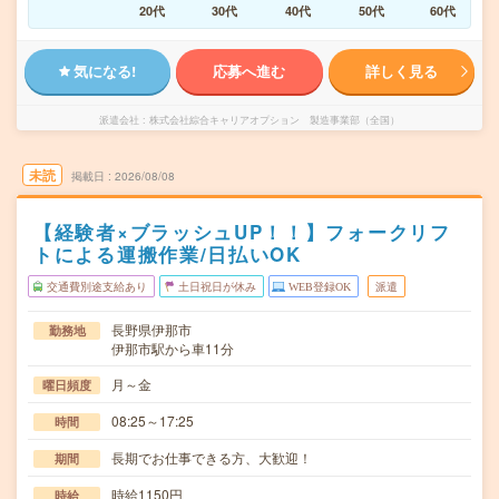
20代
30代
40代
50代
60代
気になる!
応募へ進む
詳しく見る
派遣会社
株式会社綜合キャリアオプション 製造事業部（全国）
未読
掲載日
2026/08/08
【経験者×ブラッシュUP！！】フォークリフ
トによる運搬作業/日払いOK
交通費別途支給あり
土日祝日が休み
WEB登録OK
派遣
長野県伊那市
勤務地
伊那市駅から車11分
月～金
曜日頻度
08:25～17:25
時間
長期でお仕事できる方、大歓迎！
期間
時給1150円
時給