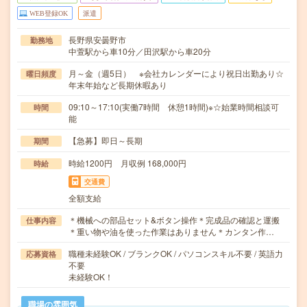
WEB登録OK
派遣
長野県安曇野市
勤務地
中萱駅から車10分／田沢駅から車20分
月～金（週5日） ※会社カレンダーにより祝日出勤あり☆
曜日頻度
年末年始など長期休暇あり
09:10～17:10(実働7時間 休憩1時間)※☆始業時間相談可
時間
能
【急募】即日～長期
期間
時給1200円 月収例 168,000円
時給
交通費
全額支給
＊機械への部品セット&ボタン操作＊完成品の確認と運搬
仕事内容
＊重い物や油を使った作業はありません＊カンタン作…
職種未経験OK / ブランクOK / パソコンスキル不要 / 英語力
応募資格
不要
未経験OK！
職場の雰囲気