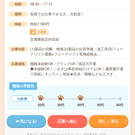
08:30～17:15
時間
長期でお仕事できる方、大歓迎！
期間
時給1180円
時給
交通費
交通費規定内支給
(1)製品の切断、検査(2)製品の出荷準備・加工等(3)フォー
仕事内容
クリフト運搬※フォークリフト実務経験あ…
職種未経験OK / ブランクOK / 英語力不要
応募資格
◆未経験OK！〇まずは事前登録だけでもOK！履歴書不要
で気軽にオンライン登録★氏名・職種などを入力す…
職場の雰囲気
年齢層
20代
30代
40代
50代
60代
気になる!
応募へ進む
詳しく見る
派遣会社
株式会社綜合キャリアオプション 製造事業部（全国）