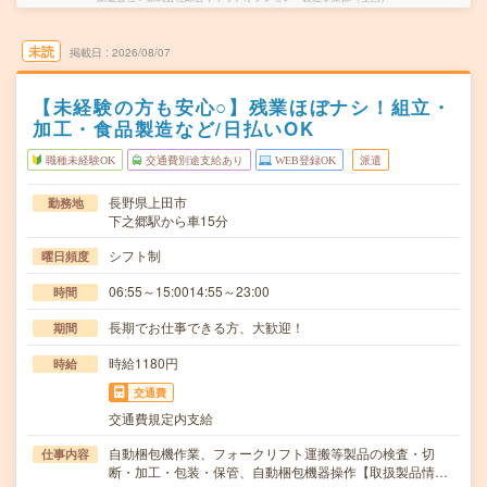
未読
掲載日
2026/08/07
【未経験の方も安心○】残業ほぼナシ！組立・
加工・食品製造など/日払いOK
職種未経験OK
交通費別途支給あり
WEB登録OK
派遣
長野県上田市
勤務地
下之郷駅から車15分
シフト制
曜日頻度
06:55～15:0014:55～23:00
時間
長期でお仕事できる方、大歓迎！
期間
時給1180円
時給
交通費
交通費規定内支給
自動梱包機作業、フォークリフト運搬等製品の検査・切
仕事内容
断・加工・包装・保管、自動梱包機器操作【取扱製品情…