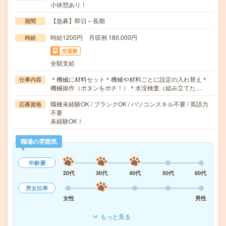
小休憩あり！
【急募】即日～長期
期間
時給1200円 月収例 180,000円
時給
交通費
全額支給
＊機械に材料セット＊機械や材料ごとに設定の入れ替え＊
仕事内容
機械操作（ボタンをポチ！）＊水没検査（組み立てた…
職種未経験OK / ブランクOK / パソコンスキル不要 / 英語力
応募資格
不要
未経験OK！
職場の雰囲気
年齢層
20代
30代
40代
50代
60代
男女比率
女性
男性
もっと見る