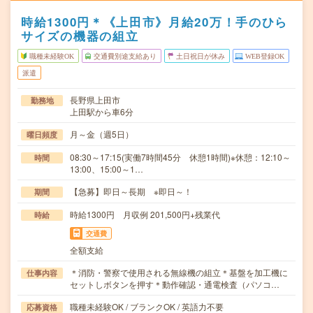
時給1300円＊《上田市》月給20万！手のひら
サイズの機器の組立
職種未経験OK
交通費別途支給あり
土日祝日が休み
WEB登録OK
派遣
長野県上田市
勤務地
上田駅から車6分
月～金（週5日）
曜日頻度
08:30～17:15(実働7時間45分 休憩1時間)※休憩：12:10～
時間
13:00、15:00～1…
【急募】即日～長期 ※即日～！
期間
時給1300円 月収例 201,500円+残業代
時給
交通費
全額支給
＊消防・警察で使用される無線機の組立＊基盤を加工機に
仕事内容
セットしボタンを押す＊動作確認・通電検査（パソコ…
職種未経験OK / ブランクOK / 英語力不要
応募資格