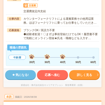
交通費
交通費規定内支給
カウンターフォークリフトによる運搬業務その他周辺業
仕事内容
務。ほぼフォークリフトに乗ってお仕事をしていただき…
ブランクOK / 英語力不要
応募資格
◆経験者歓迎！〇まずは事前登録だけでもOK！履歴書不要
で気軽にオンライン登録★氏名・職種などを入力す…
職場の雰囲気
年齢層
20代
30代
40代
50代
60代
気になる!
応募へ進む
詳しく見る
派遣会社
株式会社綜合キャリアオプション 製造事業部（全国）
未読
掲載日
2026/08/08