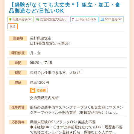
【経験がなくても大丈夫＊】組立・加工・食
品製造など/日払いOK
職種未経験OK
交通費別途支給あり
土日祝日が休み
WEB登録OK
派遣
長野県須坂市
勤務地
日野(長野県)駅から車6分
月～金
曜日頻度
08:20～17:15
時間
長期でお仕事できる方、大歓迎！
期間
時給1200円
時給
交通費
交通費規定内支給
部品の塗装準備マスキングテープ貼り板金製品にマスキン
仕事内容
グテープやラベルを貼る業務【取扱製品情報】ジェッ…
職種未経験OK / ブランクOK / 英語力不要
応募資格
◆未経験OK！〇まずは事前登録だけでもOK！履歴書不要
で気軽にオンライン登録★氏名・職種などを入力す…