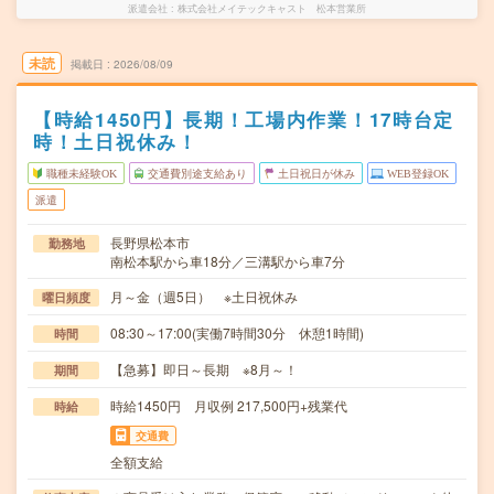
派遣会社
株式会社メイテックキャスト 松本営業所
未読
掲載日
2026/08/09
【時給1450円】長期！工場内作業！17時台定
時！土日祝休み！
職種未経験OK
交通費別途支給あり
土日祝日が休み
WEB登録OK
派遣
長野県松本市
勤務地
南松本駅から車18分／三溝駅から車7分
月～金（週5日） ※土日祝休み
曜日頻度
08:30～17:00(実働7時間30分 休憩1時間)
時間
【急募】即日～長期 ※8月～！
期間
時給1450円 月収例 217,500円+残業代
時給
交通費
全額支給