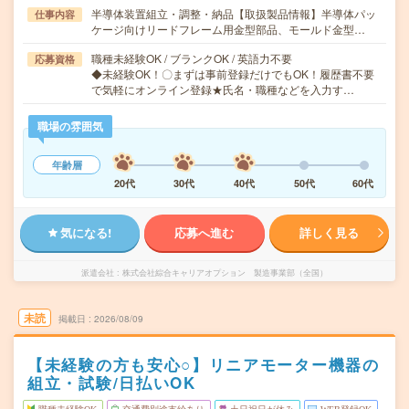
半導体装置組立・調整・納品【取扱製品情報】半導体パッ
仕事内容
ケージ向けリードフレーム用金型部品、モールド金型…
職種未経験OK / ブランクOK / 英語力不要
応募資格
◆未経験OK！〇まずは事前登録だけでもOK！履歴書不要
で気軽にオンライン登録★氏名・職種などを入力す…
職場の雰囲気
年齢層
20代
30代
40代
50代
60代
気になる!
応募へ進む
詳しく見る
派遣会社
株式会社綜合キャリアオプション 製造事業部（全国）
未読
掲載日
2026/08/09
【未経験の方も安心○】リニアモーター機器の
組立・試験/日払いOK