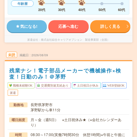
年齢層
20代
30代
40代
50代
60代
気になる!
応募へ進む
詳しく見る
派遣会社
株式会社綜合キャリアオプション 製造事業部（全国）
未読
掲載日
2026/08/09
残業ナシ！電子部品メーカーで機械操作×検
査！日勤のみ！＠茅野
職種未経験OK
交通費別途支給あり
土日祝日が休み
WEB登録OK
派遣
長野県茅野市
勤務地
茅野駅から車11分
月～金（週5日） ※土日祝休み★（※会社カレンダーあ
曜日頻度
り）
08:30～17:00(実働7時間30分 休憩1時間)※午前と午後に
時間