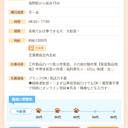
滋野駅から徒歩15分
月～金
曜日頻度
08:20～17:00
時間
長期でお仕事できる方、大歓迎！
期間
時給1200円
時給
交通費
交通費規定内支給
工作製品のバリ取り作業他、その他付随作業【取扱製品情
仕事内容
報】半導体装置≪待遇・福利厚生≫・日払い制度・社…
ブランクOK / 英語力不要
応募資格
◆経験者歓迎！〇まずは事前登録だけでもOK！履歴書不要
で気軽にオンライン登録★氏名・職種などを入力す…
職場の雰囲気
年齢層
20代
30代
40代
50代
60代