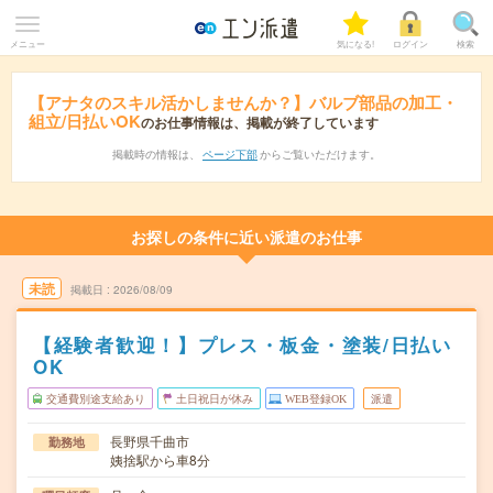
メニュー
気になる!
ログイン
検索
【アナタのスキル活かしませんか？】バルブ部品の加工・
組立/日払いOK
のお仕事情報は、掲載が終了しています
掲載時の情報は、
ページ下部
からご覧いただけます。
お探しの条件に近い派遣のお仕事
未読
掲載日
2026/08/09
【経験者歓迎！】プレス・板金・塗装/日払い
OK
交通費別途支給あり
土日祝日が休み
WEB登録OK
派遣
長野県千曲市
勤務地
姨捨駅から車8分