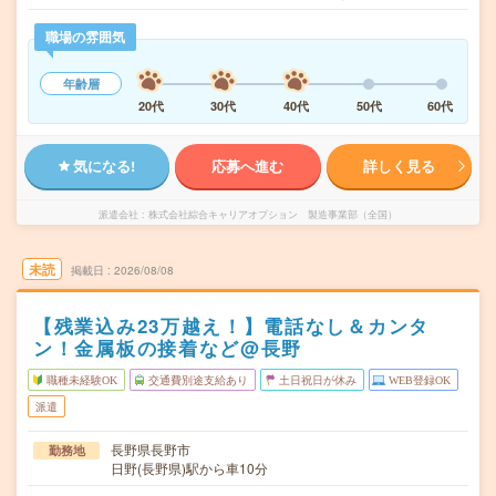
職場の雰囲気
年齢層
20代
30代
40代
50代
60代
気になる!
応募へ進む
詳しく見る
派遣会社
株式会社綜合キャリアオプション 製造事業部（全国）
未読
掲載日
2026/08/08
【残業込み23万越え！】電話なし＆カンタ
ン！金属板の接着など@長野
職種未経験OK
交通費別途支給あり
土日祝日が休み
WEB登録OK
派遣
長野県長野市
勤務地
日野(長野県)駅から車10分