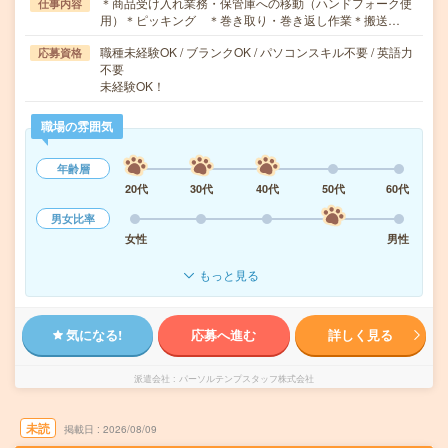
＊商品受け入れ業務・保管庫への移動（ハンドフォーク使
仕事内容
用）＊ピッキング ＊巻き取り・巻き返し作業＊搬送…
職種未経験OK / ブランクOK / パソコンスキル不要 / 英語力
応募資格
不要
未経験OK！
職場の雰囲気
年齢層
20代
30代
40代
50代
60代
男女比率
女性
男性
もっと見る
気になる!
応募へ進む
詳しく見る
派遣会社
パーソルテンプスタッフ株式会社
未読
掲載日
2026/08/09