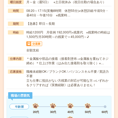
月～金（週5日） ※土日祝休み（祝日出勤の場合あり）
曜日頻度
08:20～17:15(実働8時間 休憩55分)※休憩詳細:午前5分・
時間
昼40分・午後10分 ※残業時…
【急募】即日～長期
期間
時給1200円 月収例 192,000円+残業代 ※残業時の時給は
時給
1,500円/月30時間～の残業で＋45,000円～♪
交通費
全額支給
＊金属板や部品の接着（接着剤塗布→金属板を重ねてネジ
仕事内容
締め）＊仕上げ作業（はみ出た接着剤を取り除く）※…
職種未経験OK / ブランクOK / パソコンスキル不要 / 英語力
応募資格
不要
立ち仕事に抵抗がない方残業の対応が可能な方→いずれか
をクリアすれば《実務経験》は必要ありません！
職場の雰囲気
年齢層
20代
30代
40代
50代
60代