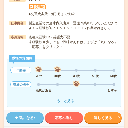
交通費
※交通費実費3万円/月まで支給
製造企業での倉庫内入出庫・運搬作業を行っていただきま
仕事内容
す！未経験歓迎＊モクモク・コツコツ作業が好きな方…
職種未経験OK / 英語力不要
応募資格
未経験歓迎少しでもご興味があれば、まずは「気になる」
「応募」をクリック＊
職場の雰囲気
年齢層
20代
30代
40代
50代
60代
職場の様子
活気がある
しずか
もっと見る
気になる!
応募へ進む
詳しく見る