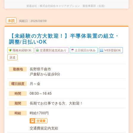
派遣会社
株式会社綜合キャリアオプション 製造事業部（全国）
未読
掲載日
2026/08/09
【未経験の方大歓迎！】半導体装置の組立・
調整/日払いOK
職種未経験OK
交通費別途支給あり
土日祝日が休み
WEB登録OK
派遣
長野県千曲市
勤務地
戸倉駅から徒歩9分
月～金
曜日頻度
08:00～16:45
時間
長期でお仕事できる方、大歓迎！
期間
時給1700円
時給
交通費
交通費規定内支給