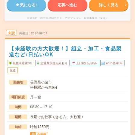
気になる!
応募へ進む
詳しく見る
派遣会社
株式会社綜合キャリアオプション 製造事業部（全国）
未読
掲載日
2026/08/07
【未経験の方大歓迎！】組立・加工・食品製
造など/日払いOK
職種未経験OK
交通費別途支給あり
土日祝日が休み
WEB登録OK
派遣
長野県小諸市
勤務地
平原駅から車6分
月～金
曜日頻度
08:30～17:10
時間
長期でお仕事できる方、大歓迎！
期間
時給1250円
時給
交通費