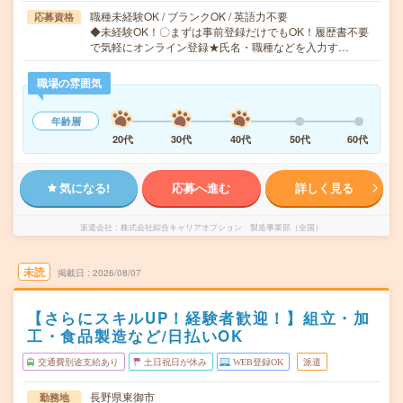
職種未経験OK / ブランクOK / 英語力不要
応募資格
◆未経験OK！〇まずは事前登録だけでもOK！履歴書不要
で気軽にオンライン登録★氏名・職種などを入力す…
職場の雰囲気
年齢層
20代
30代
40代
50代
60代
気になる!
応募へ進む
詳しく見る
派遣会社
株式会社綜合キャリアオプション 製造事業部（全国）
未読
掲載日
2026/08/07
【さらにスキルUP！経験者歓迎！】組立・加
工・食品製造など/日払いOK
交通費別途支給あり
土日祝日が休み
WEB登録OK
派遣
長野県東御市
勤務地