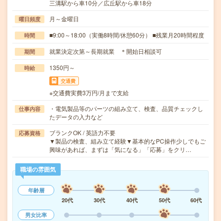
三溝駅から車10分／広丘駅から車18分
月～金曜日
曜日頻度
■9:00～18:00（実働8時間/休憩60分） ■残業月20時間程度
時間
就業決定次第～長期就業 ＊開始日相談可
期間
1350円～
時給
交通費
※交通費実費3万円/月まで支給
・電気製品等のパーツの組み立て、検査、品質チェックし
仕事内容
たデータの入力など
ブランクOK / 英語力不要
応募資格
▼製品の検査、組み立て経験▼基本的なPC操作少しでもご
興味があれば、まずは「気になる」「応募」をクリ…
職場の雰囲気
年齢層
20代
30代
40代
50代
60代
男女比率