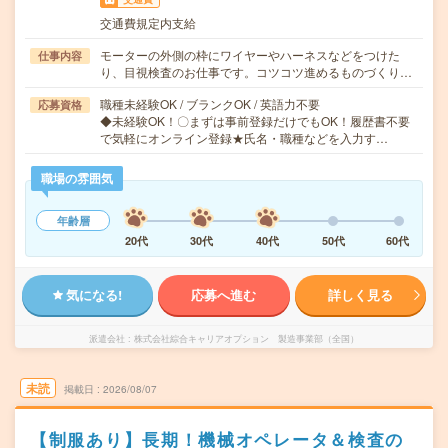
交通費規定内支給
モーターの外側の枠にワイヤーやハーネスなどをつけた
仕事内容
り、目視検査のお仕事です。コツコツ進めるものづくり…
職種未経験OK / ブランクOK / 英語力不要
応募資格
◆未経験OK！〇まずは事前登録だけでもOK！履歴書不要
で気軽にオンライン登録★氏名・職種などを入力す…
職場の雰囲気
年齢層
20代
30代
40代
50代
60代
気になる!
応募へ進む
詳しく見る
派遣会社
株式会社綜合キャリアオプション 製造事業部（全国）
未読
掲載日
2026/08/07
【制服あり】長期！機械オペレータ＆検査の