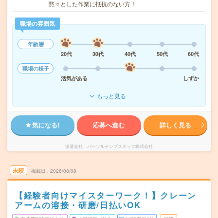
黙々とした作業に抵抗のない方！
職場の雰囲気
年齢層
20代
30代
40代
50代
60代
職場の様子
活気がある
しずか
もっと見る
気になる!
応募へ進む
詳しく見る
派遣会社
パーソルテンプスタッフ株式会社
未読
掲載日
2026/08/08
【経験者向けマイスターワーク！】クレーン
アームの溶接・研磨/日払いOK