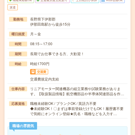
職種未経験OK
交通費別途支給あり
土日祝日が休み
WEB登録OK
派遣
長野県下伊那郡
勤務地
伊那田島駅から徒歩15分
月～金
曜日頻度
08:15～17:00
時間
長期でお仕事できる方、大歓迎！
期間
時給1700円
時給
交通費
交通費規定内支給
リニアモーター関連機器の組立業務や試験業務がありま
仕事内容
す。【取扱製品情報】航空機部品や半導体関連部品を作…
職種未経験OK / ブランクOK / 英語力不要
応募資格
◆未経験OK！〇まずは事前登録だけでもOK！履歴書不要
で気軽にオンライン登録★氏名・職種などを入力す…
職場の雰囲気