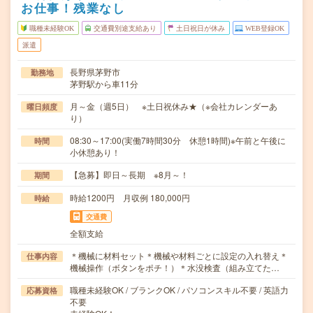
お仕事！残業なし
職種未経験OK
交通費別途支給あり
土日祝日が休み
WEB登録OK
派遣
長野県茅野市
勤務地
茅野駅から車11分
月～金（週5日） ※土日祝休み★（※会社カレンダーあ
曜日頻度
り）
08:30～17:00(実働7時間30分 休憩1時間)※午前と午後に
時間
小休憩あり！
【急募】即日～長期 ※8月～！
期間
時給1200円 月収例 180,000円
時給
交通費
全額支給
＊機械に材料セット＊機械や材料ごとに設定の入れ替え＊
仕事内容
機械操作（ボタンをポチ！）＊水没検査（組み立てた…
職種未経験OK / ブランクOK / パソコンスキル不要 / 英語力
応募資格
不要