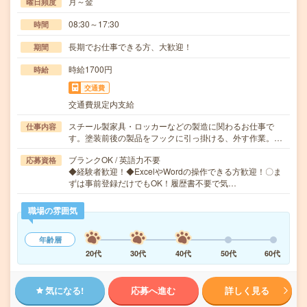
月～金
曜日頻度
08:30～17:30
時間
長期でお仕事できる方、大歓迎！
期間
時給1700円
時給
交通費
交通費規定内支給
スチール製家具・ロッカーなどの製造に関わるお仕事で
仕事内容
す。塗装前後の製品をフックに引っ掛ける、外す作業。…
ブランクOK / 英語力不要
応募資格
◆経験者歓迎！◆ExcelやWordの操作できる方歓迎！〇ま
ずは事前登録だけでもOK！履歴書不要で気…
職場の雰囲気
年齢層
20代
30代
40代
50代
60代
気になる!
応募へ進む
詳しく見る