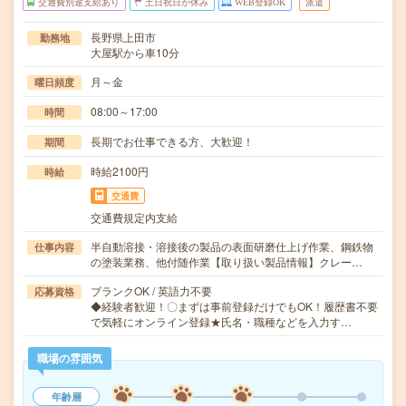
交通費別途支給あり
土日祝日が休み
WEB登録OK
派遣
長野県上田市
勤務地
大屋駅から車10分
月～金
曜日頻度
08:00～17:00
時間
長期でお仕事できる方、大歓迎！
期間
時給2100円
時給
交通費
交通費規定内支給
半自動溶接・溶接後の製品の表面研磨仕上げ作業、鋼鉄物
仕事内容
の塗装業務、他付随作業【取り扱い製品情報】クレー…
ブランクOK / 英語力不要
応募資格
◆経験者歓迎！〇まずは事前登録だけでもOK！履歴書不要
で気軽にオンライン登録★氏名・職種などを入力す…
職場の雰囲気
年齢層