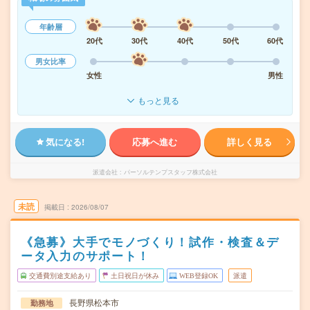
年齢層
20代
30代
40代
50代
60代
男女比率
女性
男性
もっと見る
気になる!
応募へ進む
詳しく見る
派遣会社
パーソルテンプスタッフ株式会社
未読
掲載日
2026/08/07
《急募》大手でモノづくり！試作・検査＆デ
ータ入力のサポート！
交通費別途支給あり
土日祝日が休み
WEB登録OK
派遣
長野県松本市
勤務地