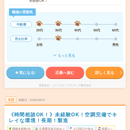
未経験OK！
職場の雰囲気
年齢層
20代
30代
40代
50代
60代
男女比率
女性
男性
もっと見る
気になる!
応募へ進む
詳しく見る
派遣会社
パーソルテンプスタッフ株式会社
未読
掲載日
2026/08/07
《時間相談OK！》未経験OK！空調完備でキ
レイな環境！長期！製造
職種未経験OK
交通費別途支給あり
土日祝日が休み
残業なし