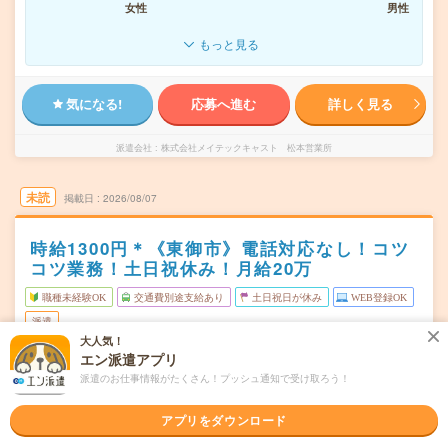
女性
男性
もっと見る
気になる!
応募へ進む
詳しく見る
派遣会社
株式会社メイテックキャスト 松本営業所
未読
掲載日
2026/08/07
時給1300円＊《東御市》電話対応なし！コツ
コツ業務！土日祝休み！月給20万
職種未経験OK
交通費別途支給あり
土日祝日が休み
WEB登録OK
派遣
大人気！
エン派遣アプリ
長野県東御市
勤務地
滋野駅から徒歩15分
派遣のお仕事情報がたくさん！プッシュ通知で受け取ろう！
月～金（週5日） ※土日祝休み！
曜日頻度
アプリをダウンロード
08:20～17:20(実働8時間 休憩1時間)
時間