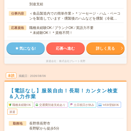
別途支給
＜食品製造内での簡単作業＞＊ソーセージ・ハム・ベーコ
仕事内容
ンを製造しています・燻製後のハムなどを燻製（冷蔵…
職種未経験OK / ブランクOK / 英語力不要
応募資格
＊未経験OK！＊資格不問！
気になる!
応募へ進む
詳しく見る
派遣会社
株式会社グレート長野
未読
掲載日
2026/08/06
【電話なし】服装自由！長期！カンタン検査
＆入力作業
職種未経験OK
交通費別途支給あり
土日祝日が休み
WEB登録OK
派遣
長野県長野市
勤務地
長野駅から徒歩5分