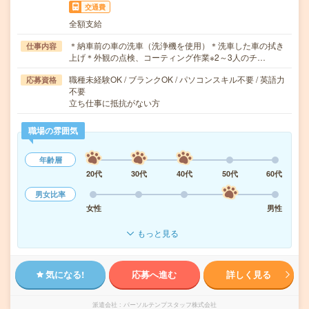
交通費
全額支給
＊納車前の車の洗車（洗浄機を使用）＊洗車した車の拭き
仕事内容
上げ＊外観の点検、コーティング作業※2～3人のチ…
職種未経験OK / ブランクOK / パソコンスキル不要 / 英語力
応募資格
不要
立ち仕事に抵抗がない方
職場の雰囲気
年齢層
20代
30代
40代
50代
60代
男女比率
女性
男性
もっと見る
気になる!
応募へ進む
詳しく見る
派遣会社
パーソルテンプスタッフ株式会社