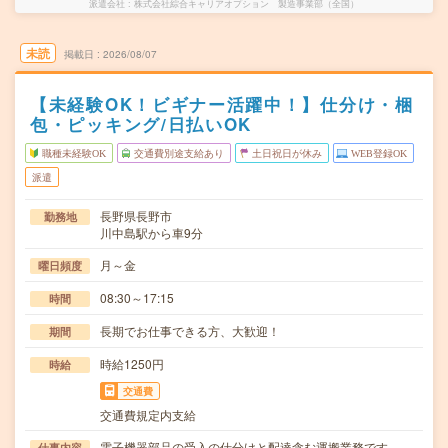
派遣会社
株式会社綜合キャリアオプション 製造事業部（全国）
未読
掲載日
2026/08/07
【未経験OK！ビギナー活躍中！】仕分け・梱
包・ピッキング/日払いOK
職種未経験OK
交通費別途支給あり
土日祝日が休み
WEB登録OK
派遣
長野県長野市
勤務地
川中島駅から車9分
月～金
曜日頻度
08:30～17:15
時間
長期でお仕事できる方、大歓迎！
期間
時給1250円
時給
交通費
交通費規定内支給
電子機器部品の受入の仕分けと配達含む運搬業務です。
仕事内容