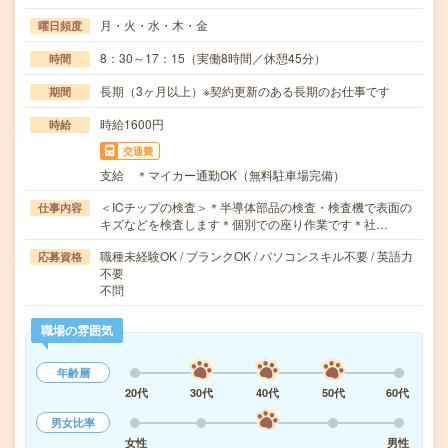
月・火・水・木・金
曜日頻度
8：30～17：15（実働8時間／休憩45分）
時間
長期（3ヶ月以上）※契約更新のある長期のお仕事です
期間
時給1600円
時給
交通費
支給 ＊マイカー通勤OK（無料駐車場完備）
＜ICチップの検査＞＊半導体部品の検査・検査機で表面の
仕事内容
キズなどを検査します＊個別での座り作業です＊社…
職種未経験OK / ブランクOK / パソコンスキル不要 / 英語力
応募資格
不要
不問
職場の雰囲気
年齢層
20代
30代
40代
50代
60代
男女比率
女性
男性