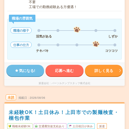
不要
工場での勤務経験ある方優遇！
職場の雰囲気
職場の様子
活気がある
しずか
仕事の仕方
テキパキ
コツコツ
気になる!
応募へ進む
詳しく見る
派遣会社
パーソルテンプスタッフ株式会社
未読
掲載日
2026/08/06
未経験OK！土日休み！上田市での製麺検査・
梱包作業
職種未経験OK
交通費別途支給あり
土日祝日が休み
派遣