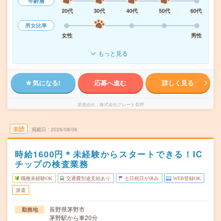
年齢層
20代
30代
40代
50代
60代
男女比率
女性
男性
もっと見る
気になる!
応募へ進む
詳しく見る
派遣会社
株式会社グレート長野
未読
掲載日
2026/08/06
時給1600円＊未経験からスタートできる！IC
チップの検査業務
職種未経験OK
交通費別途支給あり
土日祝日が休み
WEB登録OK
派遣
長野県茅野市
勤務地
茅野駅から車20分