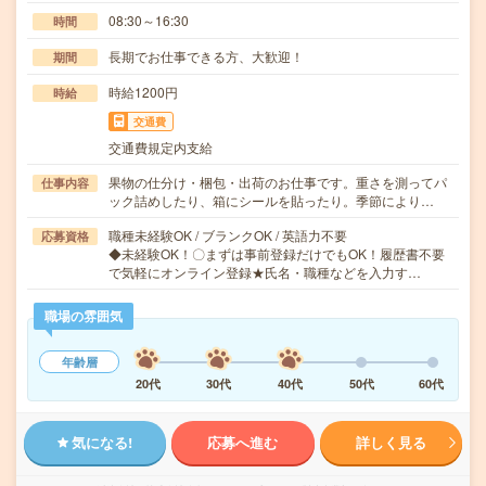
08:30～16:30
時間
長期でお仕事できる方、大歓迎！
期間
時給1200円
時給
交通費
交通費規定内支給
果物の仕分け・梱包・出荷のお仕事です。重さを測ってパ
仕事内容
ック詰めしたり、箱にシールを貼ったり。季節により…
職種未経験OK / ブランクOK / 英語力不要
応募資格
◆未経験OK！〇まずは事前登録だけでもOK！履歴書不要
で気軽にオンライン登録★氏名・職種などを入力す…
職場の雰囲気
年齢層
20代
30代
40代
50代
60代
気になる!
応募へ進む
詳しく見る