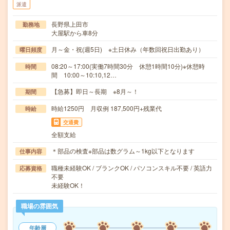
派遣
長野県上田市
勤務地
大屋駅から車8分
月～金・祝(週5日) ※土日休み（年数回祝日出勤あり）
曜日頻度
08:20～17:00(実働7時間30分 休憩1時間10分)※休憩時
時間
間 10:00～10:10,12…
【急募】即日～長期 ※8月～！
期間
時給1250円 月収例 187,500円+残業代
時給
交通費
全額支給
＊部品の検査※部品は数グラム～1kg以下となります
仕事内容
職種未経験OK / ブランクOK / パソコンスキル不要 / 英語力
応募資格
不要
未経験OK！
職場の雰囲気
年齢層