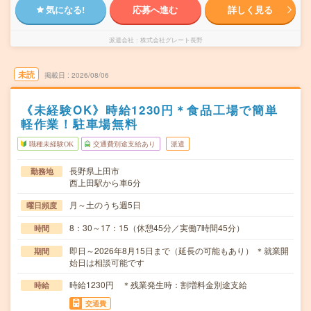
気になる!
応募へ進む
詳しく見る
派遣会社
株式会社グレート長野
未読
掲載日
2026/08/06
《未経験OK》時給1230円＊食品工場で簡単
軽作業！駐車場無料
職種未経験OK
交通費別途支給あり
派遣
長野県上田市
勤務地
西上田駅から車6分
月～土のうち週5日
曜日頻度
8：30～17：15（休憩45分／実働7時間45分）
時間
即日～2026年8月15日まで（延長の可能もあり） ＊就業開
期間
始日は相談可能です
時給1230円 ＊残業発生時：割増料金別途支給
時給
交通費