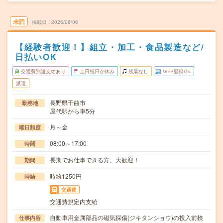
未読
掲載日
2026/08/06
【経験者歓迎！】組立・加工・食品製造など/
日払いOK
交通費別途支給あり
土日祝日が休み
残業なし
WEB登録OK
派遣
長野県千曲市
勤務地
屋代駅から車5分
月～金
曜日頻度
08:00～17:00
時間
長期でお仕事できる方、大歓迎！
期間
時給1250円
時給
交通費
交通費規定内支給
自動車用金属部品の磁気探傷(ジキタンショウ)の投入前検
仕事内容