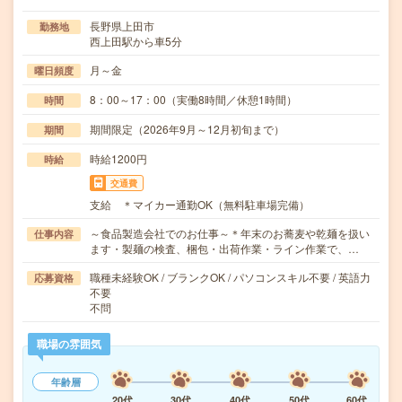
長野県上田市
勤務地
西上田駅から車5分
月～金
曜日頻度
8：00～17：00（実働8時間／休憩1時間）
時間
期間限定（2026年9月～12月初旬まで）
期間
時給1200円
時給
交通費
支給 ＊マイカー通勤OK（無料駐車場完備）
～食品製造会社でのお仕事～＊年末のお蕎麦や乾麺を扱い
仕事内容
ます・製麺の検査、梱包・出荷作業・ライン作業で、…
職種未経験OK / ブランクOK / パソコンスキル不要 / 英語力
応募資格
不要
不問
職場の雰囲気
年齢層
20代
30代
40代
50代
60代