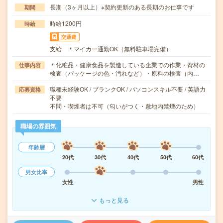
長期（3ヶ月以上）※契約更新のある長期のお仕事です
期間
時給1200円
時給
交通費
支給 ＊マイカー通勤OK（無料駐車場完備）
＊化粧品・健康食品を製造している企業での作業・資材の
仕事内容
検査（パッケージの色・汚れなど）・原料の検査（内…
職種未経験OK / ブランクOK / パソコンスキル不要 / 英語力
応募資格
不要
不問・喫煙者は不可（匂いがつく・敷地内禁煙のため）
職場の雰囲気
年齢層
20代
30代
40代
50代
60代
男女比率
女性
男性
もっと見る