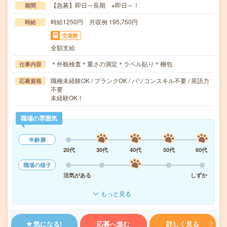
【急募】即日～長期 ※即日～！
期間
時給1250円 月収例 195,750円
時給
交通費
全額支給
＊外観検査＊重さの測定＊ラベル貼り＊梱包
仕事内容
職種未経験OK / ブランクOK / パソコンスキル不要 / 英語力
応募資格
不要
未経験OK！
職場の雰囲気
年齢層
20代
30代
40代
50代
60代
職場の様子
活気がある
しずか
もっと見る
気になる!
応募へ進む
詳しく見る