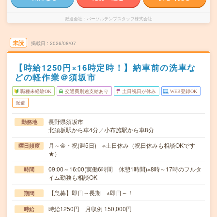
派遣会社
パーソルテンプスタッフ株式会社
未読
掲載日
2026/08/07
【時給1250円×16時定時！】納車前の洗車な
どの軽作業＠須坂市
職種未経験OK
交通費別途支給あり
土日祝日が休み
WEB登録OK
派遣
長野県須坂市
勤務地
北須坂駅から車4分／小布施駅から車8分
月～金・祝(週5日) ※土日休み（祝日休みも相談OKです
曜日頻度
★）
09:00～16:00(実働6時間 休憩1時間)※8時～17時のフルタ
時間
イム勤務も相談OK
【急募】即日～長期 ※即日～！
期間
時給1250円 月収例 150,000円
時給