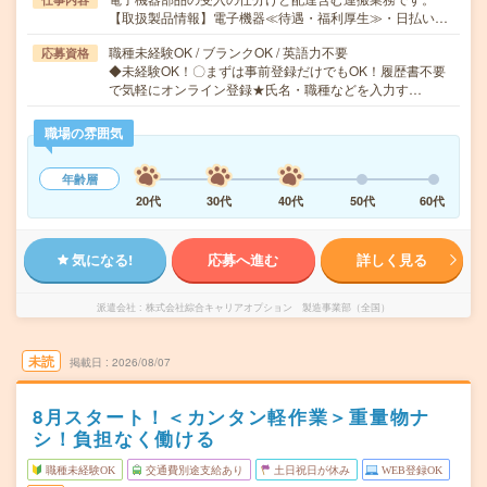
【取扱製品情報】電子機器≪待遇・福利厚生≫・日払い…
職種未経験OK / ブランクOK / 英語力不要
応募資格
◆未経験OK！〇まずは事前登録だけでもOK！履歴書不要
で気軽にオンライン登録★氏名・職種などを入力す…
職場の雰囲気
年齢層
20代
30代
40代
50代
60代
気になる!
応募へ進む
詳しく見る
派遣会社
株式会社綜合キャリアオプション 製造事業部（全国）
未読
掲載日
2026/08/07
8月スタート！＜カンタン軽作業＞重量物ナ
シ！負担なく働ける
職種未経験OK
交通費別途支給あり
土日祝日が休み
WEB登録OK