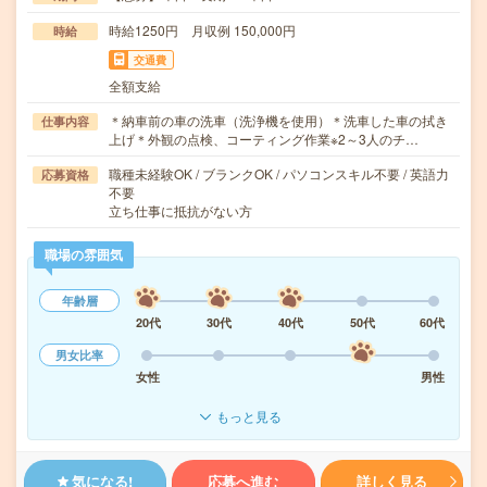
時給1250円 月収例 150,000円
時給
交通費
全額支給
＊納車前の車の洗車（洗浄機を使用）＊洗車した車の拭き
仕事内容
上げ＊外観の点検、コーティング作業※2～3人のチ…
職種未経験OK / ブランクOK / パソコンスキル不要 / 英語力
応募資格
不要
立ち仕事に抵抗がない方
職場の雰囲気
年齢層
20代
30代
40代
50代
60代
男女比率
女性
男性
もっと見る
気になる!
応募へ進む
詳しく見る