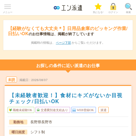
メニュー
気になる!
ログイン
検索
【経験がなくても大丈夫＊】日用品倉庫のピッキング作業/
日払いOK
のお仕事情報は、掲載が終了しています
掲載時の情報は、
ページ下部
からご覧いただけます。
お探しの条件に近い派遣のお仕事
未読
掲載日
2026/08/07
【未経験者歓迎！】食材にキズがないか目視
チェック/日払いOK
職種未経験OK
交通費別途支給あり
WEB登録OK
派遣
長野県長野市
勤務地
シフト制
曜日頻度