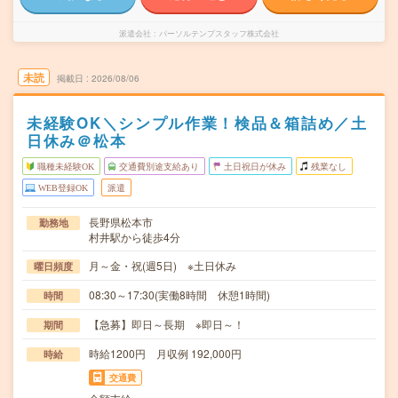
派遣会社
パーソルテンプスタッフ株式会社
未読
掲載日
2026/08/06
未経験OK＼シンプル作業！検品＆箱詰め／土
日休み＠松本
職種未経験OK
交通費別途支給あり
土日祝日が休み
残業なし
WEB登録OK
派遣
長野県松本市
勤務地
村井駅から徒歩4分
月～金・祝(週5日) ※土日休み
曜日頻度
08:30～17:30(実働8時間 休憩1時間)
時間
【急募】即日～長期 ※即日～！
期間
時給1200円 月収例 192,000円
時給
交通費