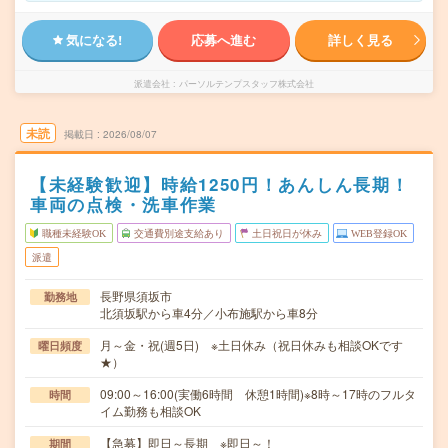
気になる!
応募へ進む
詳しく見る
派遣会社
パーソルテンプスタッフ株式会社
未読
掲載日
2026/08/07
【未経験歓迎】時給1250円！あんしん長期！
車両の点検・洗車作業
職種未経験OK
交通費別途支給あり
土日祝日が休み
WEB登録OK
派遣
長野県須坂市
勤務地
北須坂駅から車4分／小布施駅から車8分
月～金・祝(週5日) ※土日休み（祝日休みも相談OKです
曜日頻度
★）
09:00～16:00(実働6時間 休憩1時間)※8時～17時のフルタ
時間
イム勤務も相談OK
【急募】即日～長期 ※即日～！
期間