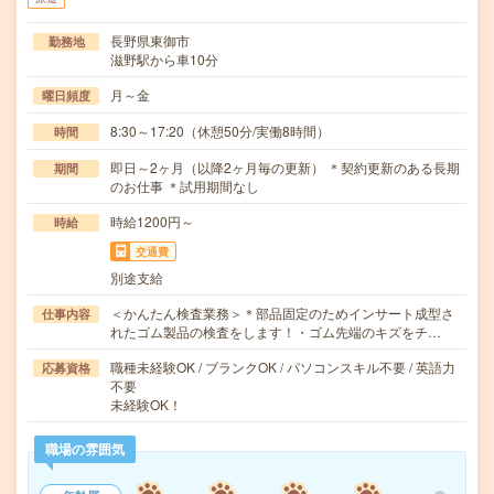
長野県東御市
勤務地
滋野駅から車10分
月～金
曜日頻度
8:30～17:20（休憩50分/実働8時間）
時間
即日～2ヶ月（以降2ヶ月毎の更新） ＊契約更新のある長期
期間
のお仕事 ＊試用期間なし
時給1200円～
時給
交通費
別途支給
＜かんたん検査業務＞＊部品固定のためインサート成型さ
仕事内容
れたゴム製品の検査をします！・ゴム先端のキズをチ…
職種未経験OK / ブランクOK / パソコンスキル不要 / 英語力
応募資格
不要
未経験OK！
職場の雰囲気