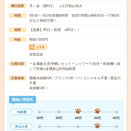
月～金（週5日） ※土日祝お休み
曜日頻度
09:00～16:00(実働6時間 休憩1時間)※8時30分～17時30
時間
分など相談可能！
【急募】即日～長期 ※即日～！
期間
時給1300円
時給
交通費
全額支給
＊金属板を洗浄槽にセット＊シャワーで洗浄＊乾燥機へ移
仕事内容
して乾燥※金属板は約5kg程度
職種未経験OK / ブランクOK / パソコンスキル不要 / 英語力
応募資格
不要
未経験OK！
職場の雰囲気
年齢層
20代
30代
40代
50代
60代
男女比率