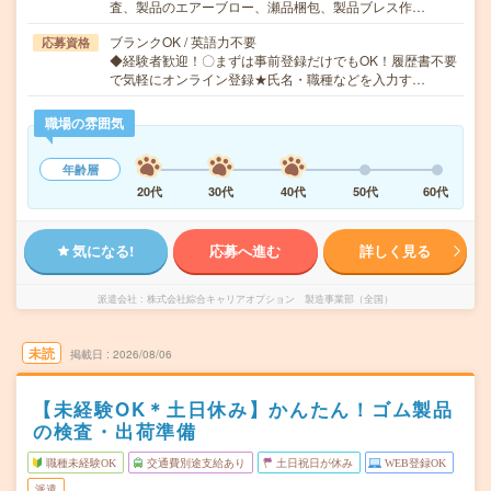
査、製品のエアーブロー、瀬品梱包、製品ブレス作…
ブランクOK / 英語力不要
応募資格
◆経験者歓迎！〇まずは事前登録だけでもOK！履歴書不要
で気軽にオンライン登録★氏名・職種などを入力す…
職場の雰囲気
年齢層
20代
30代
40代
50代
60代
気になる!
応募へ進む
詳しく見る
派遣会社
株式会社綜合キャリアオプション 製造事業部（全国）
未読
掲載日
2026/08/06
【未経験OK＊土日休み】かんたん！ゴム製品
の検査・出荷準備
職種未経験OK
交通費別途支給あり
土日祝日が休み
WEB登録OK
派遣