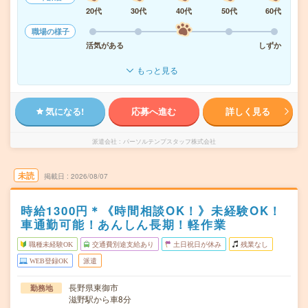
20代
30代
40代
50代
60代
職場の様子
活気がある
しずか
もっと見る
気になる!
応募へ進む
詳しく見る
派遣会社
パーソルテンプスタッフ株式会社
未読
掲載日
2026/08/07
時給1300円＊《時間相談OK！》未経験OK！
車通勤可能！あんしん長期！軽作業
職種未経験OK
交通費別途支給あり
土日祝日が休み
残業なし
WEB登録OK
派遣
長野県東御市
勤務地
滋野駅から車8分