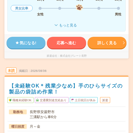
男女比率
女性
男性
もっと見る
気になる!
応募へ進む
詳しく見る
派遣会社
株式会社グレート長野
未読
掲載日
2026/08/06
【未経験OK＊残業少なめ】手のひらサイズの
製品の袋詰め作業！
職種未経験OK
交通費別途支給あり
土日祝日が休み
派遣
長野県安曇野市
勤務地
三溝駅から車6分
月～金
曜日頻度