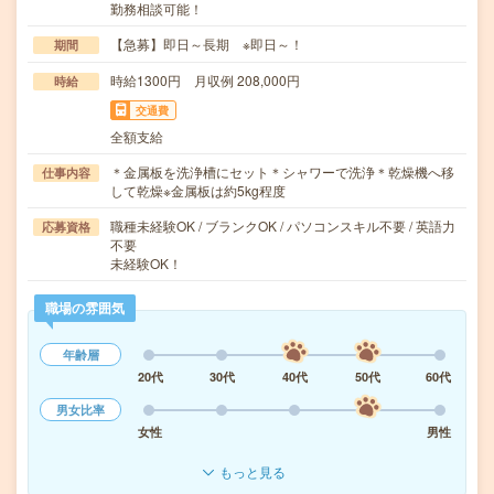
勤務相談可能！
【急募】即日～長期 ※即日～！
期間
時給1300円 月収例 208,000円
時給
交通費
全額支給
＊金属板を洗浄槽にセット＊シャワーで洗浄＊乾燥機へ移
仕事内容
して乾燥※金属板は約5kg程度
職種未経験OK / ブランクOK / パソコンスキル不要 / 英語力
応募資格
不要
未経験OK！
職場の雰囲気
年齢層
20代
30代
40代
50代
60代
男女比率
女性
男性
もっと見る