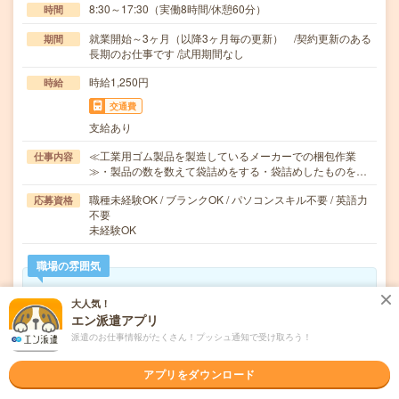
8:30～17:30（実働8時間/休憩60分）
時間
就業開始～3ヶ月（以降3ヶ月毎の更新） /契約更新のある
期間
長期のお仕事です /試用期間なし
時給1,250円
時給
交通費
支給あり
≪工業用ゴム製品を製造しているメーカーでの梱包作業
仕事内容
≫・製品の数を数えて袋詰めをする・袋詰めしたものを…
職種未経験OK / ブランクOK / パソコンスキル不要 / 英語力
応募資格
不要
未経験OK
職場の雰囲気
年齢層
大人気！
エン派遣アプリ
20代
30代
40代
50代
60代
派遣のお仕事情報がたくさん！プッシュ通知で受け取ろう！
男女比率
女性
男性
アプリをダウンロード
もっと見る