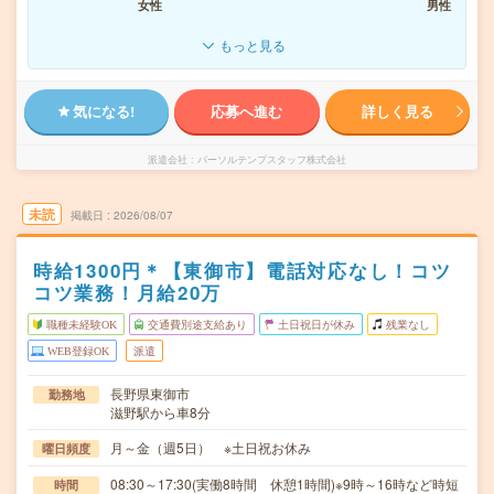
女性
男性
もっと見る
気になる!
応募へ進む
詳しく見る
派遣会社
パーソルテンプスタッフ株式会社
未読
掲載日
2026/08/07
時給1300円＊【東御市】電話対応なし！コツ
コツ業務！月給20万
職種未経験OK
交通費別途支給あり
土日祝日が休み
残業なし
WEB登録OK
派遣
長野県東御市
勤務地
滋野駅から車8分
月～金（週5日） ※土日祝お休み
曜日頻度
08:30～17:30(実働8時間 休憩1時間)※9時～16時など時短
時間