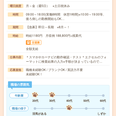
月～金（週5日） ※土日祝休み
曜日頻度
09:00～18:00(実働8時間 休憩1時間)※10:00～19:00等、
時間
後ろ倒しの勤務開始もOK…
【急募】即日～長期 ※8月～！
期間
時給1180円 月収例 188,800円+残業代
時給
交通費
全額支給
＊スマホやカーナビの動作確認・テスト＊エクセルのフォ
仕事内容
ーマットに検査結果の入力※手順が決まっているので…
職種未経験OK / ブランクOK / 英語力不要
応募資格
未経験OK！
職場の雰囲気
年齢層
20代
30代
40代
50代
60代
職場の様子
活気がある
しずか