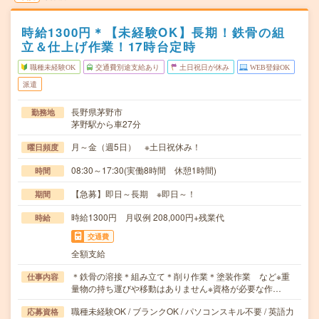
時給1300円＊【未経験OK】長期！鉄骨の組
立＆仕上げ作業！17時台定時
職種未経験OK
交通費別途支給あり
土日祝日が休み
WEB登録OK
派遣
長野県茅野市
勤務地
茅野駅から車27分
月～金（週5日） ※土日祝休み！
曜日頻度
08:30～17:30(実働8時間 休憩1時間)
時間
【急募】即日～長期 ※即日～！
期間
時給1300円 月収例 208,000円+残業代
時給
交通費
全額支給
＊鉄骨の溶接＊組み立て＊削り作業＊塗装作業 など※重
仕事内容
量物の持ち運びや移動はありません※資格が必要な作…
職種未経験OK / ブランクOK / パソコンスキル不要 / 英語力
応募資格