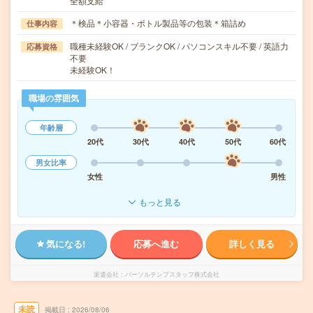
全額支給
＊検品＊小容器・ボトル製品等の包装＊箱詰め
仕事内容
職種未経験OK / ブランクOK / パソコンスキル不要 / 英語力
応募資格
不要
未経験OK！
職場の雰囲気
年齢層
20代
30代
40代
50代
60代
男女比率
女性
男性
もっと見る
気になる!
応募へ進む
詳しく見る
派遣会社
パーソルテンプスタッフ株式会社
未読
掲載日
2026/08/06