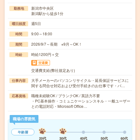
新潟市中央区
勤務地
新潟駅から徒歩1分
週5日
曜日頻度
9:00～18:00
時間
2026/9/7～長期 ※9月～OK！
期間
時給1200円＋交
時給
交通費
交通費支給(弊社規定あり)
大手メーカーのパソコンリサイクル・延長保証サービスに
仕事内容
関する問合せ対応および受付手続きのお仕事です・パ…
職種未経験OK / ブランクOK / 英語力不要
応募資格
・PC基本操作・コミュニケーションスキル・一般ユーザー
との電話対応・Microsoft Office…
職場の雰囲気
年齢層
20代
30代
40代
50代
60代