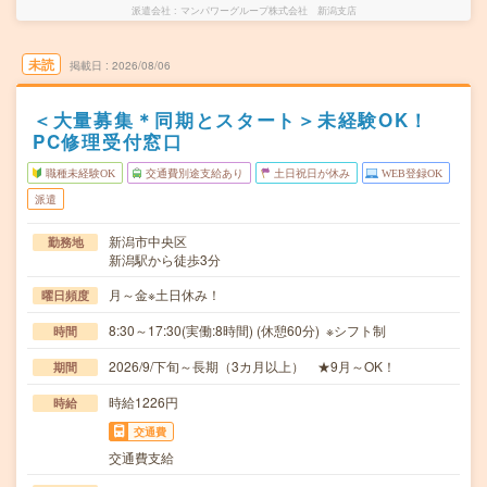
派遣会社
マンパワーグループ株式会社 新潟支店
未読
掲載日
2026/08/06
＜大量募集＊同期とスタート＞未経験OK！
PC修理受付窓口
職種未経験OK
交通費別途支給あり
土日祝日が休み
WEB登録OK
派遣
新潟市中央区
勤務地
新潟駅から徒歩3分
月～金※土日休み！
曜日頻度
8:30～17:30(実働:8時間) (休憩60分) ※シフト制
時間
2026/9/下旬～長期（3カ月以上） ★9月～OK！
期間
時給1226円
時給
交通費
交通費支給