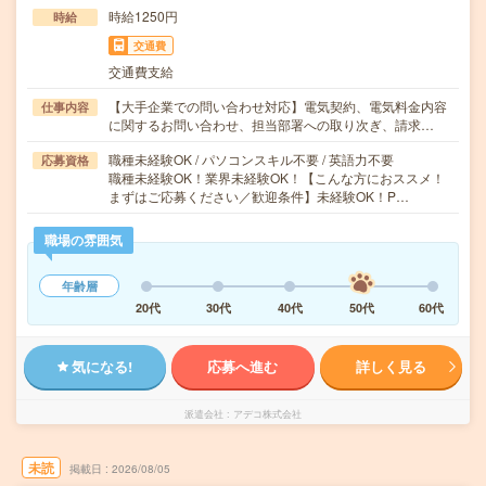
時給1250円
時給
交通費
交通費支給
【大手企業での問い合わせ対応】電気契約、電気料金内容
仕事内容
に関するお問い合わせ、担当部署への取り次ぎ、請求…
職種未経験OK / パソコンスキル不要 / 英語力不要
応募資格
職種未経験OK！業界未経験OK！【こんな方におススメ！
まずはご応募ください／歓迎条件】未経験OK！P…
職場の雰囲気
年齢層
20代
30代
40代
50代
60代
気になる!
応募へ進む
詳しく見る
派遣会社
アデコ株式会社
未読
掲載日
2026/08/05