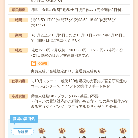
月曜～金曜の週5日勤務/土日祝日休み（完全週休2日制）
曜日頻度
(1)08:50-17:00(休憩75分)(2)08:50-18:00(休憩75分)
時間
(3)11:50…
3ヶ月以上／10月6日または10月21日～2026年3月15日ま
期間
で（開始日はご相談ください）
時給1250円／月収例：181,563円＝1,250円×6時間55分
時給
×21日勤務の場合／交通費別途支給
交通費
実費支給／当社規定あり。交通費支給あり
＼10月スタート！総勢120名規模の大募集／官公庁関連の
仕事内容
コールセンターでPCソフトの操作サポートをお…
職種未経験OK / ブランクOK / 英語力不要
応募資格
・何らかの電話対応のご経験がある方・PCの基本操作がで
きる方（タイピング、マニュアルを見ながらの操作…
職場の雰囲気
年齢層
20代
30代
40代
50代
60代