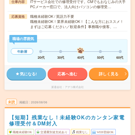
ITサービス会社での修理受付です。CMでもおなじみの大手
仕事内容
PCメーカー窓口で、法人向けパソコンの修理受…
職種未経験OK / 英語力不要
応募資格
職種未経験OK！業界未経験OK！【こんな方におススメ！
まずはご応募ください／歓迎条件】事務職や接客、…
職場の雰囲気
年齢層
20代
30代
40代
50代
60代
気になる!
応募へ進む
詳しく見る
派遣会社
アデコ株式会社
未読
掲載日
2026/08/06
【短期】残業なし！未経験OKのカンタン家電
修理受付＆DM封入
職種未経験OK
交通費別途支給あり
残業なし
WEB登録OK