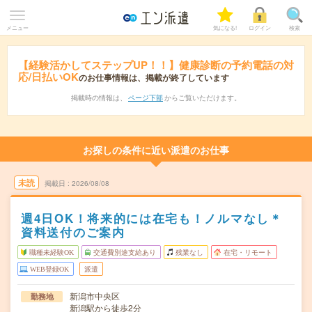
メニュー
気になる!
ログイン
検索
【経験活かしてステップUP！！】健康診断の予約電話の対
応/日払いOK
のお仕事情報は、掲載が終了しています
掲載時の情報は、
ページ下部
からご覧いただけます。
お探しの条件に近い派遣のお仕事
未読
掲載日
2026/08/08
週4日OK！将来的には在宅も！ノルマなし＊
資料送付のご案内
職種未経験OK
交通費別途支給あり
残業なし
在宅・リモート
WEB登録OK
派遣
新潟市中央区
勤務地
新潟駅から徒歩2分