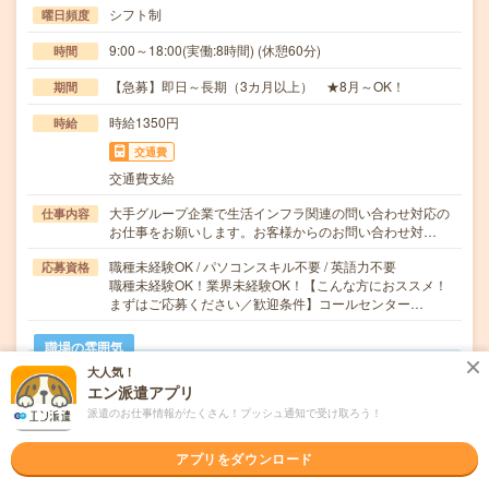
シフト制
曜日頻度
9:00～18:00(実働:8時間) (休憩60分)
時間
【急募】即日～長期（3カ月以上） ★8月～OK！
期間
時給1350円
時給
交通費
交通費支給
大手グループ企業で生活インフラ関連の問い合わせ対応の
仕事内容
お仕事をお願いします。お客様からのお問い合わせ対…
職種未経験OK / パソコンスキル不要 / 英語力不要
応募資格
職種未経験OK！業界未経験OK！【こんな方におススメ！
まずはご応募ください／歓迎条件】コールセンター…
職場の雰囲気
大人気！
エン派遣アプリ
年齢層
派遣のお仕事情報がたくさん！プッシュ通知で受け取ろう！
20代
30代
40代
50代
60代
アプリをダウンロード
気になる!
応募へ進む
詳しく見る