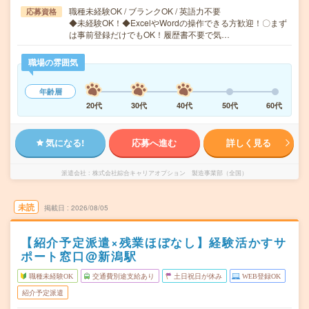
職種未経験OK / ブランクOK / 英語力不要
応募資格
◆未経験OK！◆ExcelやWordの操作できる方歓迎！〇まず
は事前登録だけでもOK！履歴書不要で気…
職場の雰囲気
年齢層
20代
30代
40代
50代
60代
気になる!
応募へ進む
詳しく見る
派遣会社
株式会社綜合キャリアオプション 製造事業部（全国）
未読
掲載日
2026/08/05
【紹介予定派遣×残業ほぼなし】経験活かすサ
ポート窓口@新潟駅
職種未経験OK
交通費別途支給あり
土日祝日が休み
WEB登録OK
紹介予定派遣