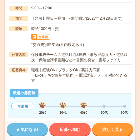
9:00～17:00
時間
【急募】即日～長期 ※期間限定(2027年2月28日まで)
期間
時給1300円＋交
時給
交通費
*交通費別途支給(社内規定あり)
保険事務チームの電話対応&庶務・事故登録入力・電話取
仕事内容
次・保険金請求書類などの書類の突合・書類ファイリ…
職種未経験OK / ブランクOK / 英語力不要
応募資格
・Excel／Word(基本操作)・電話対応／メール対応できる
方
職場の雰囲気
年齢層
20代
30代
40代
50代
60代
気になる!
応募へ進む
詳しく見る