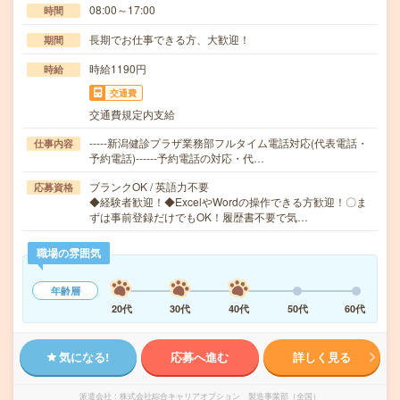
08:00～17:00
時間
長期でお仕事できる方、大歓迎！
期間
時給1190円
時給
交通費
交通費規定内支給
-----新潟健診プラザ業務部フルタイム電話対応(代表電話・
仕事内容
予約電話)------予約電話の対応・代…
ブランクOK / 英語力不要
応募資格
◆経験者歓迎！◆ExcelやWordの操作できる方歓迎！〇ま
ずは事前登録だけでもOK！履歴書不要で気…
職場の雰囲気
年齢層
20代
30代
40代
50代
60代
気になる!
応募へ進む
詳しく見る
派遣会社
株式会社綜合キャリアオプション 製造事業部（全国）