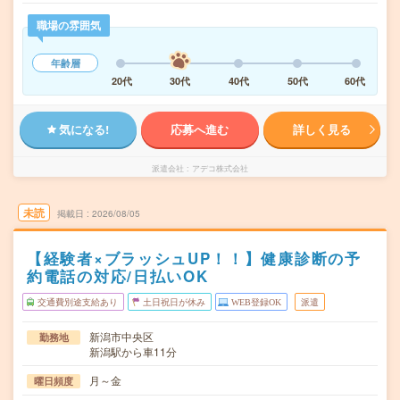
職場の雰囲気
年齢層
20代
30代
40代
50代
60代
気になる!
応募へ進む
詳しく見る
派遣会社
アデコ株式会社
未読
掲載日
2026/08/05
【経験者×ブラッシュUP！！】健康診断の予
約電話の対応/日払いOK
交通費別途支給あり
土日祝日が休み
WEB登録OK
派遣
新潟市中央区
勤務地
新潟駅から車11分
月～金
曜日頻度