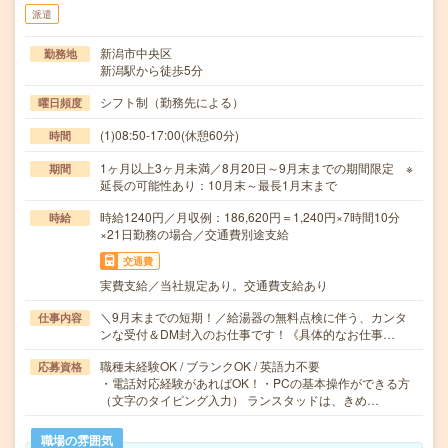
派遣
新潟市中央区
勤務地
新潟駅から徒歩5分
シフト制（勤務先による）
曜日頻度
(1)08:50-17:00(休憩60分)
時間
1ヶ月以上3ヶ月未満／8月20日～9月末までの期間限定 ※
期間
延長の可能性あり：10月末～最長1月末まで
時給1240円／月収例：186,620円＝1,240円×7時間10分
時給
×21日勤務の場合／交通費別途支給
交通費
実費支給／当社規定あり。交通費支給あり
＼9月末までの短期！／給湯器の無料点検に伴う、カンタ
仕事内容
ンな受付＆DM封入のお仕事です！《具体的なお仕事…
職種未経験OK / ブランクOK / 英語力不要
応募資格
・電話対応経験があればOK！・PCの基本操作ができる方
（文字のタイピング入力） ランスタッドは、きめ…
職場の雰囲気