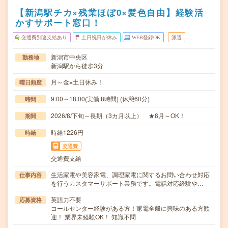
【新潟駅チカ×残業ほぼ0×髪色自由】経験活
かすサポート窓口！
交通費別途支給あり
土日祝日が休み
WEB登録OK
派遣
新潟市中央区
勤務地
新潟駅から徒歩3分
月～金※土日休み！
曜日頻度
9:00～18:00(実働:8時間) (休憩60分)
時間
2026/8/下旬～長期（3カ月以上） ★8月～OK！
期間
時給1226円
時給
交通費
交通費支給
生活家電や美容家電、調理家電に関するお問い合わせ対応
仕事内容
を行うカスタマーサポート業務です。電話対応経験や…
英語力不要
応募資格
コールセンター経験がある方！家電全般に興味のある方歓
迎！ 業界未経験OK！ 知識不問