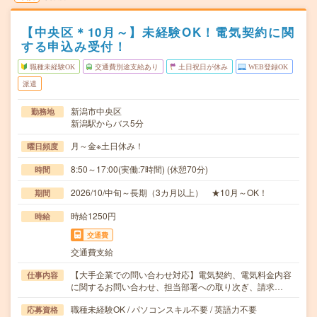
【中央区＊10月～】未経験OK！電気契約に関
する申込み受付！
職種未経験OK
交通費別途支給あり
土日祝日が休み
WEB登録OK
派遣
新潟市中央区
勤務地
新潟駅からバス5分
月～金※土日休み！
曜日頻度
8:50～17:00(実働:7時間) (休憩70分)
時間
2026/10/中旬～長期（3カ月以上） ★10月～OK！
期間
時給1250円
時給
交通費
交通費支給
【大手企業での問い合わせ対応】電気契約、電気料金内容
仕事内容
に関するお問い合わせ、担当部署への取り次ぎ、請求…
職種未経験OK / パソコンスキル不要 / 英語力不要
応募資格