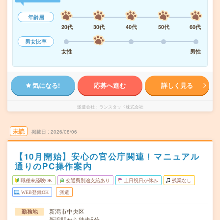
年齢層
20代
30代
40代
50代
60代
男女比率
女性
男性
気になる!
応募へ進む
詳しく見る
派遣会社
ランスタッド株式会社
未読
掲載日
2026/08/06
【10月開始】安心の官公庁関連！マニュアル
通りのPC操作案内
職種未経験OK
交通費別途支給あり
土日祝日が休み
残業なし
WEB登録OK
派遣
新潟市中央区
勤務地
新潟駅から徒歩5分