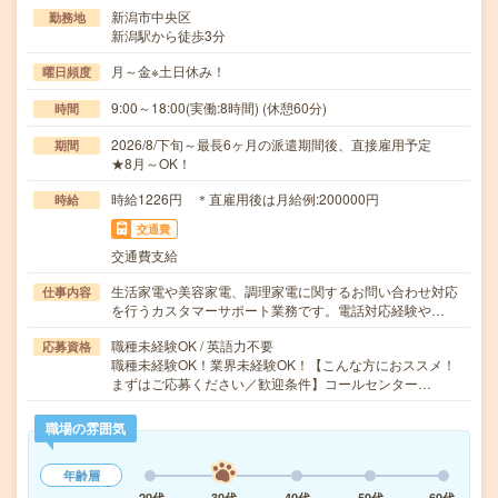
新潟市中央区
勤務地
新潟駅から徒歩3分
月～金※土日休み！
曜日頻度
9:00～18:00(実働:8時間) (休憩60分)
時間
2026/8/下旬～最長6ヶ月の派遣期間後、直接雇用予定
期間
★8月～OK！
時給1226円 ＊直雇用後は月給例:200000円
時給
交通費
交通費支給
生活家電や美容家電、調理家電に関するお問い合わせ対応
仕事内容
を行うカスタマーサポート業務です。電話対応経験や…
職種未経験OK / 英語力不要
応募資格
職種未経験OK！業界未経験OK！【こんな方におススメ！
まずはご応募ください／歓迎条件】コールセンター…
職場の雰囲気
年齢層
20代
30代
40代
50代
60代