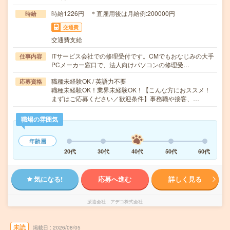
時給1226円 ＊直雇用後は月給例:200000円
時給
交通費
交通費支給
ITサービス会社での修理受付です。CMでもおなじみの大手
仕事内容
PCメーカー窓口で、法人向けパソコンの修理受…
職種未経験OK / 英語力不要
応募資格
職種未経験OK！業界未経験OK！【こんな方におススメ！
まずはご応募ください／歓迎条件】事務職や接客、…
職場の雰囲気
年齢層
20代
30代
40代
50代
60代
気になる!
応募へ進む
詳しく見る
派遣会社
アデコ株式会社
未読
掲載日
2026/08/05