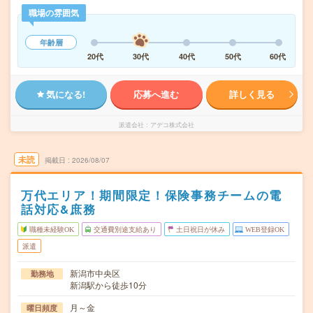
職場の雰囲気
年齢層
20代
30代
40代
50代
60代
気になる!
応募へ進む
詳しく見る
派遣会社
アデコ株式会社
未読
掲載日
2026/08/07
万代エリア！期間限定！保険事務チームの電
話対応&庶務
職種未経験OK
交通費別途支給あり
土日祝日が休み
WEB登録OK
派遣
新潟市中央区
勤務地
新潟駅から徒歩10分
月～金
曜日頻度