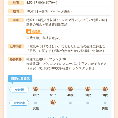
8:50-17:00(休憩70分)
時間
10月1日～長期（2～3ヶ月更新）
期間
時給1226円／月収例：137,312円＝1,226円×7時間×16日
時給
勤務の場合＋交通費別途支給
交通費
実費支給／当社規定あり。
「電気をつけてほしい」などわたしたちの生活に身近な
仕事内容
「電気」に関するお問い合わせだから未経験でも始めや…
職種未経験OK / ブランクOK
応募資格
未経験OK！パソコンでのスムーズな文字入力ができる方
（目安：3分間に100文字程度） ランスタッドは…
職場の雰囲気
年齢層
20代
30代
40代
50代
60代
男女比率
女性
男性
もっと見る