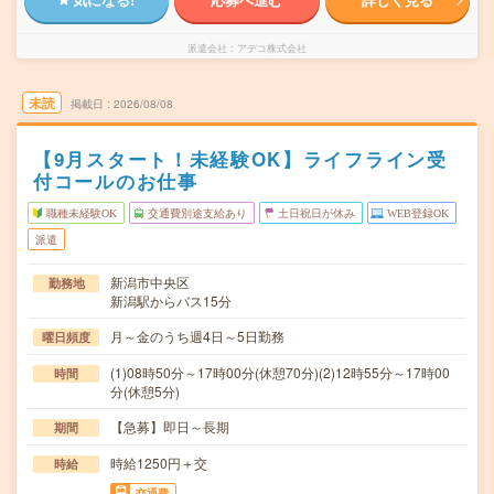
派遣会社
アデコ株式会社
未読
掲載日
2026/08/08
【9月スタート！未経験OK】ライフライン受
付コールのお仕事
職種未経験OK
交通費別途支給あり
土日祝日が休み
WEB登録OK
派遣
新潟市中央区
勤務地
新潟駅からバス15分
月～金のうち週4日～5日勤務
曜日頻度
(1)08時50分～17時00分(休憩70分)(2)12時55分～17時00
時間
分(休憩5分)
【急募】即日～長期
期間
時給1250円＋交
時給
交通費