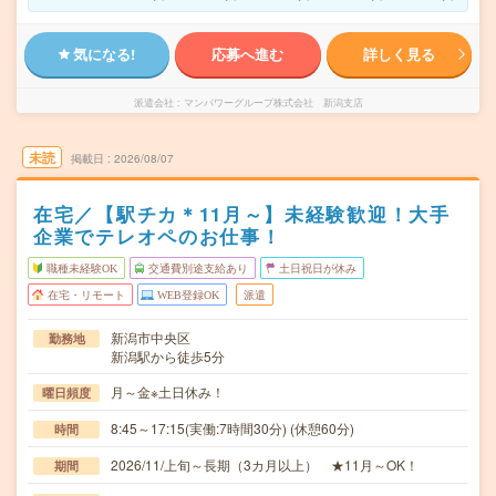
気になる!
応募へ進む
詳しく見る
派遣会社
マンパワーグループ株式会社 新潟支店
未読
掲載日
2026/08/07
在宅／【駅チカ＊11月～】未経験歓迎！大手
企業でテレオペのお仕事！
職種未経験OK
交通費別途支給あり
土日祝日が休み
在宅・リモート
WEB登録OK
派遣
新潟市中央区
勤務地
新潟駅から徒歩5分
月～金※土日休み！
曜日頻度
8:45～17:15(実働:7時間30分) (休憩60分)
時間
2026/11/上旬～長期（3カ月以上） ★11月～OK！
期間