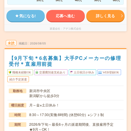
気になる!
応募へ進む
詳しく見る
派遣会社
アデコ株式会社
未読
掲載日
2026/08/05
【9月下旬＊6名募集】大手PCメーカーの修理
受付＊直雇用前提
職種未経験OK
交通費別途支給あり
土日祝日が休み
WEB登録OK
紹介予定派遣
新潟市中央区
勤務地
新潟駅から徒歩3分
月～金※土日休み！
曜日頻度
8:30～17:30(実働:8時間) (休憩60分) ※シフト制
時間
2026/9/下旬～最長6ヶ月の派遣期間後、直接雇用予定
期間
★9月～OK！