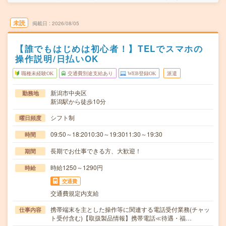
未読
掲載日
2026/08/05
【誰でもはじめは初心者！】TELでスマホの
操作説明/日払いOK
職種未経験OK
交通費別途支給あり
WEB登録OK
派遣
新潟市中央区
勤務地
新潟駅から徒歩10分
シフト制
曜日頻度
09:50～18:2010:30～19:3011:30～19:30
時間
長期でお仕事できる方、大歓迎！
期間
時給1250～1290円
時給
交通費
交通費規定内支給
携帯端末を主とした操作等に関連する電話受付業務(チャッ
仕事内容
ト受付含む)【取扱製品情報】携帯電話≪待遇・福…