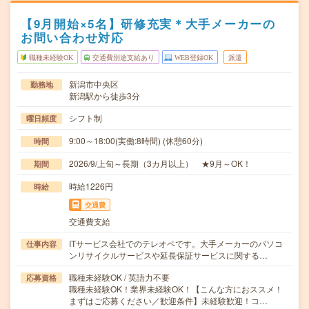
【9月開始×5名】研修充実＊大手メーカーの
お問い合わせ対応
職種未経験OK
交通費別途支給あり
WEB登録OK
派遣
新潟市中央区
勤務地
新潟駅から徒歩3分
シフト制
曜日頻度
9:00～18:00(実働:8時間) (休憩60分)
時間
2026/9/上旬～長期（3カ月以上） ★9月～OK！
期間
時給1226円
時給
交通費
交通費支給
ITサービス会社でのテレオペです。大手メーカーのパソコ
仕事内容
ンリサイクルサービスや延長保証サービスに関する…
職種未経験OK / 英語力不要
応募資格
職種未経験OK！業界未経験OK！【こんな方におススメ！
まずはご応募ください／歓迎条件】未経験歓迎！コ…