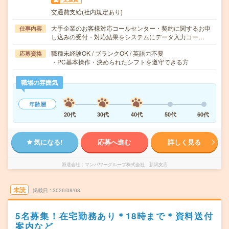
交通費支給(社内規定あり)
大手企業のお客様対応コールセンター・契約に関するお申
仕事内容
し込みの受付・対応結果をシステムにデータ入力コー…
職種未経験OK / ブランクOK / 英語力不要
応募資格
・PC基本操作・決められたシフトを遵守できる方
職場の雰囲気
年齢層
20代
30代
40代
50代
60代
気になる!
応募へ進む
詳しく見る
派遣会社
マンパワーグループ株式会社 新潟支店
未読
掲載日
2026/08/08
5名募集！在宅勤務あり＊18時まで＊資料送付
案内など