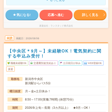
気になる!
応募へ進む
詳しく見る
派遣会社
ランスタッド株式会社
未読
掲載日
2026/08/06
【中央区＊9月～】未経験OK！電気契約に関
する申込み受付！
職種未経験OK
交通費別途支給あり
土日祝日が休み
WEB登録OK
派遣
新潟市中央区
勤務地
新潟駅からバス5分
月～金※土日休み！
曜日頻度
8:50～17:00(実働:7時間) (休憩70分)
時間
2026/9/上旬～長期（3カ月以上） ★9月～OK！
期間