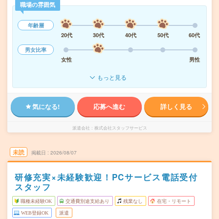
職場の雰囲気
年齢層
20代
30代
40代
50代
60代
男女比率
女性
男性
もっと見る
気になる!
応募へ進む
詳しく見る
派遣会社
株式会社スタッフサービス
未読
掲載日
2026/08/07
研修充実×未経験歓迎！PCサービス電話受付
スタッフ
職種未経験OK
交通費別途支給あり
残業なし
在宅・リモート
WEB登録OK
派遣