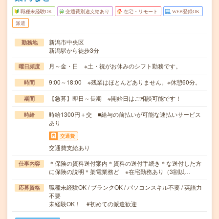
職種未経験OK
交通費別途支給あり
在宅・リモート
WEB登録OK
派遣
新潟市中央区
勤務地
新潟駅から徒歩3分
月～金・日 ※土・祝がお休みのシフト勤務です。
曜日頻度
9:00～18:00 ※残業はほとんどありません。※休憩60分。
時間
【急募】即日～長期 ※開始日はご相談可能です！
期間
時給1300円＋交 ■給与の前払いが可能な速払いサービス
時給
あり
交通費
交通費支給あり
＊保険の資料送付案内＊資料の送付手続き＊な送付した方
仕事内容
に保険の説明＊架電業務ど ※在宅勤務あり（3割以…
職種未経験OK / ブランクOK / パソコンスキル不要 / 英語力
応募資格
不要
未経験OK！ #初めての派遣歓迎