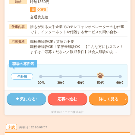
時給1360円
時給
交通費
交通費支給
誰もが知る大手企業でのテレフォンオペレーターのお仕事
仕事内容
です。インターネットや付随するサービスの問い合わ…
職種未経験OK / 英語力不要
応募資格
職種未経験OK！業界未経験OK！【こんな方におススメ！
まずはご応募ください／歓迎条件】社会人経験のあ…
職場の雰囲気
年齢層
20代
30代
40代
50代
60代
気になる!
応募へ進む
詳しく見る
派遣会社
アデコ株式会社
未読
掲載日
2026/08/07