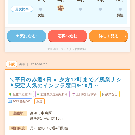
男女比率
女性
男性
気になる!
応募へ進む
詳しく見る
派遣会社
ランスタッド株式会社
未読
掲載日
2026/08/06
＼平日のみ週4日 × 夕方17時まで／残業ナシ
＊安定人気のインフラ窓口✨10月～
職種未経験OK
交通費別途支給あり
土日祝日が休み
残業なし
WEB登録OK
派遣
新潟市中央区
勤務地
新潟駅からバス15分
月～金の中で週4日勤務
曜日頻度