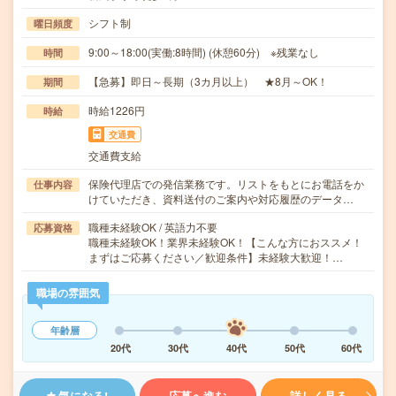
シフト制
曜日頻度
9:00～18:00(実働:8時間) (休憩60分) ※残業なし
時間
【急募】即日～長期（3カ月以上） ★8月～OK！
期間
時給1226円
時給
交通費
交通費支給
保険代理店での発信業務です。リストをもとにお電話をか
仕事内容
けていただき、資料送付のご案内や対応履歴のデータ…
職種未経験OK / 英語力不要
応募資格
職種未経験OK！業界未経験OK！【こんな方におススメ！
まずはご応募ください／歓迎条件】未経験大歓迎！…
職場の雰囲気
年齢層
20代
30代
40代
50代
60代
気になる!
応募へ進む
詳しく見る