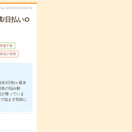
No.SCOTH5197090-T4
/日払いO
歴書不要
職場が禁煙
休2日制≫週末
服装の悩み解
境が整っていま
人で悩まず気軽に