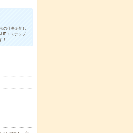
OKの仕事≫新し
UP・ステップ
す！