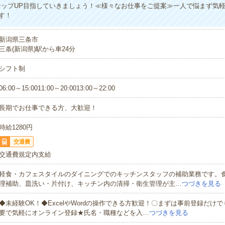
テップUP目指していきましょう！≪様々なお仕事をご提案≫一人で悩まず気
す！
新潟県三条市
三条(新潟県)駅から車24分
シフト制
06:00～15:0011:00～20:0013:00～22:00
長期でお仕事できる方、大歓迎！
時給1280円
交通費
交通費規定内支給
軽食・カフェスタイルのダイニングでのキッチンスタッフの補助業務です。
理補助、皿洗い・片付け、キッチン内の清掃・衛生管理が主…
つづきを見る
◆未経験OK！◆ExcelやWordの操作できる方歓迎！〇まずは事前登録だけ
要で気軽にオンライン登録★氏名・職種などを入…
つづきを見る