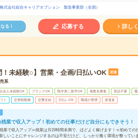
株式会社綜合キャリアオプション 製造事業部（全国）
応募する
詳し
になる！
！未経験○】営業・企画/日払いOK
派遣
売系
社会人未経験OK
ブランクOK
既卒第二新卒OK
複数名募集
英語不要
履
フト
交替制勤務
交費支給
日払いOK
職場が禁煙
派遣多
！
の残業で収入アップ！初めての仕事だけど自分にもできそう！
の残業で収入アップ≫残業は月20時間未満で、ほどよく稼げます！≪初めての
新しいことにチャレンジするのは不安だけど、しっかり働く環境が整ってい