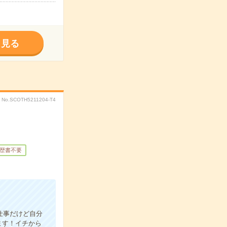
く見る
No.SCOTH5211204-T4
歴書不要
仕事だけど自分
ます！イチから