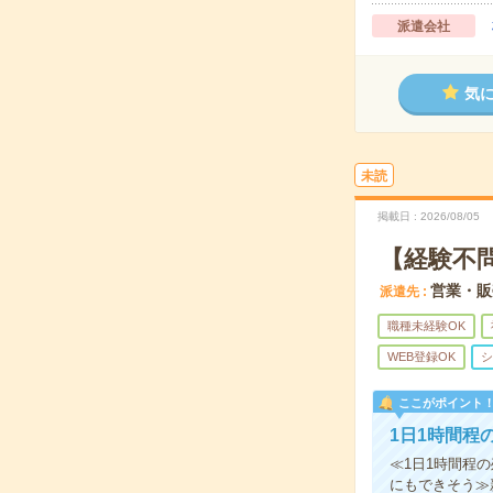
派遣会社
気
未読
掲載日
2026/08/05
【経験不問
営業・販
派遣先
職種未経験OK
WEB登録OK
シ
ここがポイント
1日1時間程
≪1日1時間程
にもできそう≫