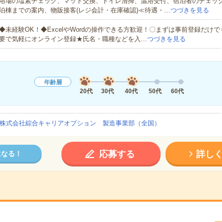
浴場の塩素チェック、マット交換、トイレ清掃、温浴受付、宿泊者のチェッ
泊棟までの案内、物販接客(レジ会計・在庫確認)≪待遇・…
つづきを見る
◆未経験OK！◆ExcelやWordの操作できる方歓迎！〇まずは事前登録だけ
要で気軽にオンライン登録★氏名・職種などを入…
つづきを見る
年齢層
20代
30代
40代
50代
60代
株式会社綜合キャリアオプション 製造事業部（全国）
応募する
詳し
になる！