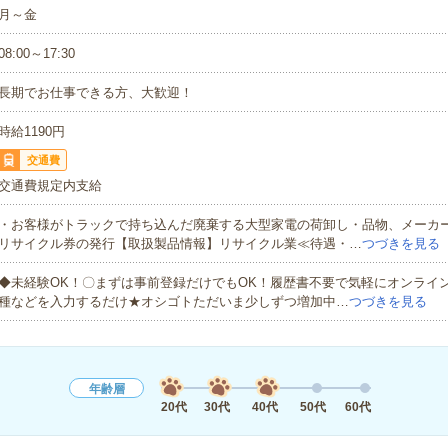
月～金
08:00～17:30
長期でお仕事できる方、大歓迎！
時給1190円
交通費
交通費規定内支給
・お客様がトラックで持ち込んだ廃棄する大型家電の荷卸し・品物、メーカ
リサイクル券の発行【取扱製品情報】リサイクル業≪待遇・…
つづきを見る
◆未経験OK！〇まずは事前登録だけでもOK！履歴書不要で気軽にオンライ
種などを入力するだけ★オシゴトただいま少しずつ増加中…
つづきを見る
年齢層
20代
30代
40代
50代
60代