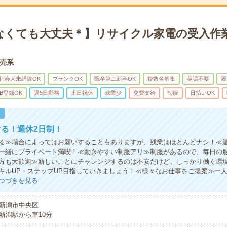
なくても大丈夫＊】リサイクル家電の受入作業
売系
社会人未経験OK
ブランクOK
既卒第二新卒OK
複数名募集
英語不要
履
B登録OK
週5日勤務
土日祝休
残業少
交費支給
制服
日払いOK
！
る！週休2日制！
る≫場合によってはお願いすることもありますが、残業はほとんどナシ！≪週
一緒にプライベート満喫！≪動きやすい制服アリ≫制服があるので、毎日の
方も大歓迎≫新しいことにチャレンジするのは不安だけど、しっかり働く環
キルUP・ステップUP目指していきましょう！≪様々なお仕事をご提案≫一
つづきを見る
新潟市中央区
新潟駅から車10分