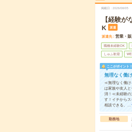
掲載日
2026/08/05
【経験が
K
派遣
営業・販
派遣先
職種未経験OK
しゅふ歓迎
WE
ここがポイント
無理なく働け
≪無理なく働け
は家族や友人と
消！≪未経験の
す！イチからス
相談できる、…
勤務地