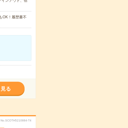
クインアウト、宿
でもOK！履歴書不
く見る
No.SCOTH5210884-T4