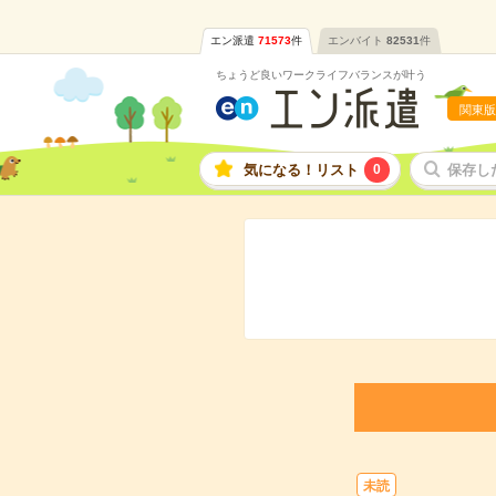
エン派遣
71573
件
エンバイト
82531
件
ちょうど良いワークライフバランスが叶う
関東版
気になる！リスト
0
保存し
未読