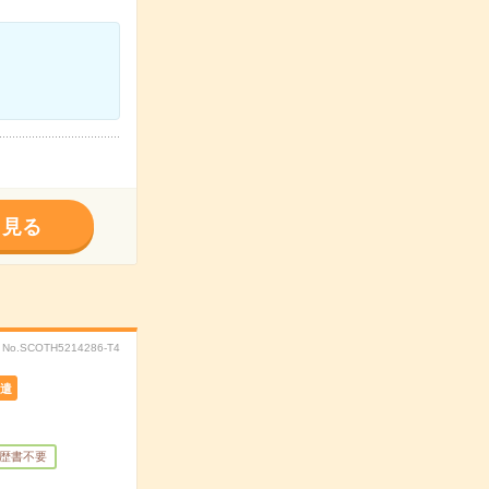
く見る
No.SCOTH5214286-T4
遣
歴書不要