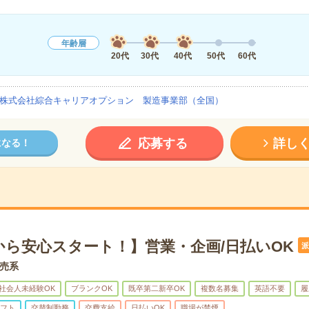
年齢層
20代
30代
40代
50代
60代
株式会社綜合キャリアオプション 製造事業部（全国）
応募する
詳し
になる！
から安心スタート！】営業・企画/日払いOK
派
売系
社会人未経験OK
ブランクOK
既卒第二新卒OK
複数名募集
英語不要
履
フト
交替制勤務
交費支給
日払いOK
職場が禁煙