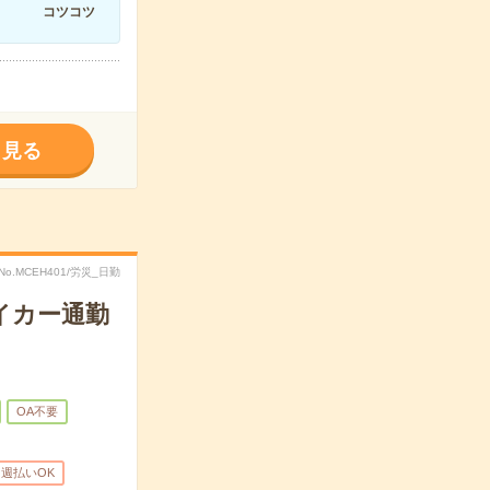
コツコツ
く見る
No.MCEH401/労災_日勤
イカー通勤
OA不要
週払いOK