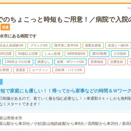
N
までのちょこっと時短もご用意！／病院で入院
派遣
水市にある病院です
社会人未経験OK
ブランクOK
既卒第二新卒OK
複数名募集
友達と一緒OK
50代活躍
60歳以上活躍
しゅふ歓迎
WEB登録OK
週5日勤務
土日祝休
17時前までの仕事
残業なし
副業・WワークOK
医療福祉
交費支給
が禁煙
派遣多
ルーティン
自転車・バイクOK
！
時短で家庭にも優しい！！帰ってから家事などの時間＆Ｗワー
日制服があるので、着ていく服を悩む必要なし！＜車通勤Ｏｋ＞しかも無料
なくスタートできます！
富山県射水市
富山駅から車10分／小杉(富山地鉄線)駅から車8分／高岡駅から車20分／新高