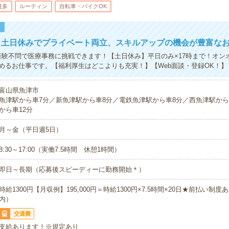
遣多
ルーティン
自転車・バイクOK
！
、土日休みでプライベート両立、スキルアップの機会が豊富な
経験不問で医療事務に挑戦できます！【土日休み】平日のみ×17時まで！オン
めるお仕事です。【福利厚生はどこよりも充実！】【Web面談・登録OK！】
富山県魚津市
魚津駅から車7分／新魚津駅から車8分／電鉄魚津駅から車8分／西魚津駅から
から車12分
月～金（平日週5日）
8:30～17:00（実働7.5時間 休憩1時間）
即日～長期（応募後スピーディーに勤務開始＊）
時給1300円【月収例】195,000円＝時給1300円×7.5時間×20日★前払い制
内）
交通費
支給あります！※規定あり