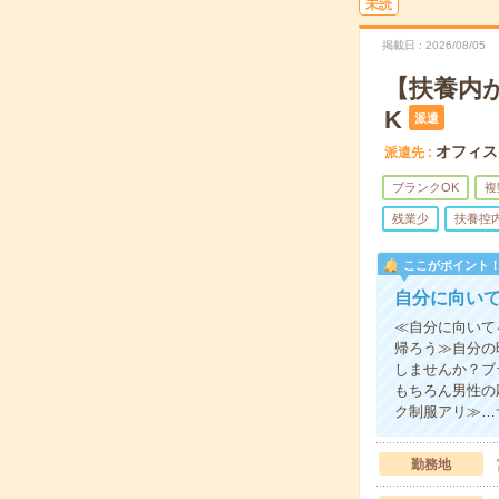
未読
掲載日
2026/08/05
【扶養内
K
派遣
オフィス
派遣先
ブランクOK
複
残業少
扶養控
ここがポイント
自分に向い
≪自分に向いて
帰ろう≫自分の
しませんか？ブ
もちろん男性の
ク制服アリ≫…
勤務地