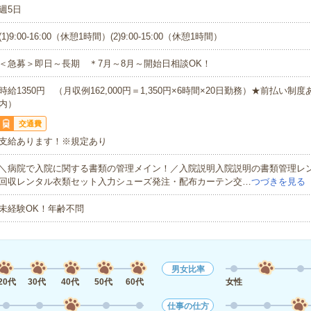
週5日
(1)9:00-16:00（休憩1時間）(2)9:00-15:00（休憩1時間）
＜急募＞即日～長期 ＊7月～8月～開始日相談OK！
時給1350円 （月収例162,000円＝1,350円×6時間×20日勤務）★前払い制
内）
交通費
支給あります！※規定あり
＼病院で入院に関する書類の管理メイン！／入院説明入院説明の書類管理レ
回収レンタル衣類セット入力シューズ発注・配布カーテン交…
つづきを見る
未経験OK！年齢不問
男女比率
20代
30代
40代
50代
60代
女性
仕事の仕方