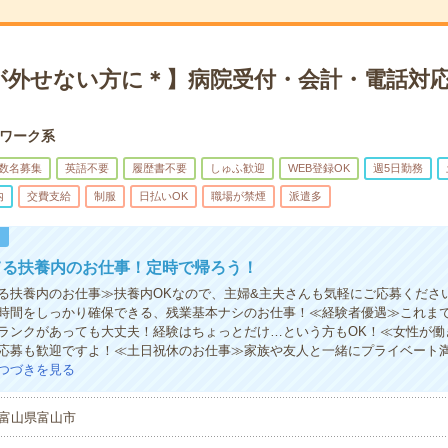
が外せない方に＊】病院受付・会計・電話対応
ワーク系
数名募集
英語不要
履歴書不要
しゅふ歓迎
WEB登録OK
週5日勤務
内
交費支給
制服
日払いOK
職場が禁煙
派遣多
！
てる扶養内のお仕事！定時で帰ろう！
る扶養内のお仕事≫扶養内OKなので、主婦&主夫さんも気軽にご応募くださ
時間をしっかり確保できる、残業基本ナシのお仕事！≪経験者優遇≫これま
ランクがあっても大丈夫！経験はちょっとだけ…という方もOK！≪女性が働
応募も歓迎ですよ！≪土日祝休のお仕事≫家族や友人と一緒にプライベート
つづきを見る
富山県富山市