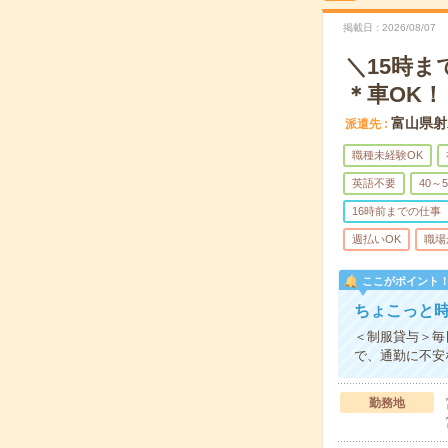
掲載日
2026/08/07
＼15時
＊車OK！
富山県射
派遣先
職種未経験OK
英語不要
40～
16時前までの仕事
週払いOK
職場
ここがポイント
ちょこっと
＜制服貸与＞毎
で、通勤に不安
勤務地