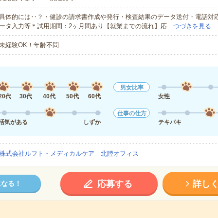
具体的には‥？・健診の請求書作成や発行・検査結果のデータ送付・電話対
ータ入力等＊試用期間：2ヶ月間あり【就業までの流れ】応…
つづきを見る
未経験OK！年齢不問
男女比率
20代
30代
40代
50代
60代
女性
仕事の仕方
活気がある
しずか
テキパキ
株式会社ルフト・メディカルケア 北陸オフィス
応募する
詳し
になる！