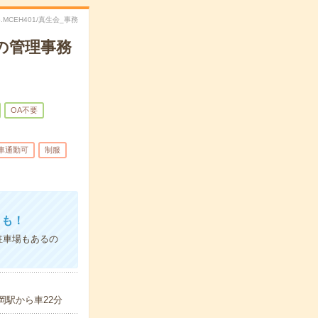
o.MCEH401/真生会_事務
の管理事務
OA不要
車通勤可
制服
クも！
駐車場もあるの
岡駅から車22分