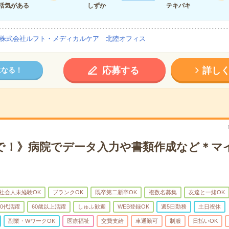
活気がある
しずか
テキパキ
株式会社ルフト・メディカルケア 北陸オフィス
応募する
詳し
になる！
まで！》病院でデータ入力や書類作成など＊マ
社会人未経験OK
ブランクOK
既卒第二新卒OK
複数名募集
友達と一緒OK
50代活躍
60歳以上活躍
しゅふ歓迎
WEB登録OK
週5日勤務
土日祝休
副業・WワークOK
医療福祉
交費支給
車通勤可
制服
日払いOK