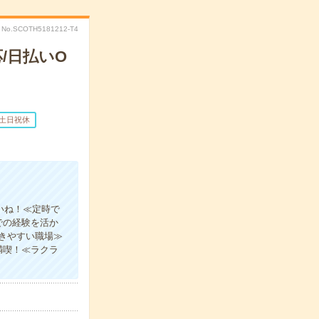
No.SCOTH5181212-T4
/日払いO
土日祝休
いね！≪定時で
での経験を活か
きやすい職場≫
満喫！≪ラクラ