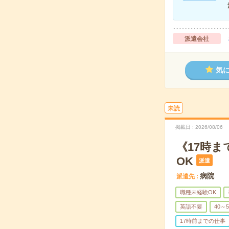
派遣会社
気
未読
掲載日
2026/08/06
《17時
OK
派遣
病院
派遣先
職種未経験OK
英語不要
40～
17時前までの仕事