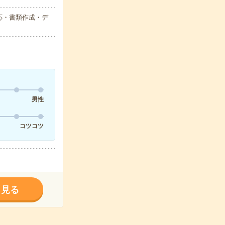
応・書類作成・デ
男性
コツコツ
く見る