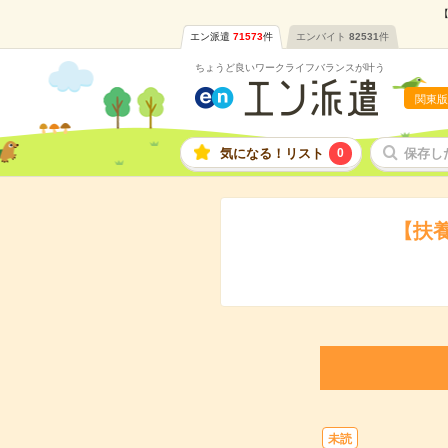
【
エン派遣
71573
件
エンバイト
82531
件
ちょうど良いワークライフバランスが叶う
関東版
気になる！リスト
0
保存し
【扶
未読