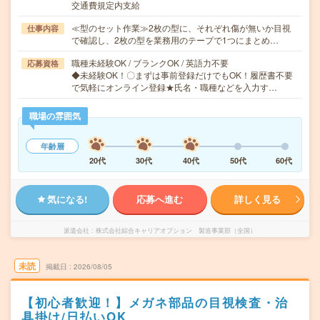
交通費規定内支給
≪型のセット作業≫2枚の型に、それぞれ傷が無いか目視
仕事内容
で確認し、2枚の型を業務用のテープで1つにまとめ…
職種未経験OK / ブランクOK / 英語力不要
応募資格
◆未経験OK！〇まずは事前登録だけでもOK！履歴書不要
で気軽にオンライン登録★氏名・職種などを入力す…
職場の雰囲気
年齢層
20代
30代
40代
50代
60代
気になる!
応募へ進む
詳しく見る
派遣会社
株式会社綜合キャリアオプション 製造事業部（全国）
未読
掲載日
2026/08/05
【初心者歓迎！】メガネ部品の目視検査・治
具掛け/日払いOK