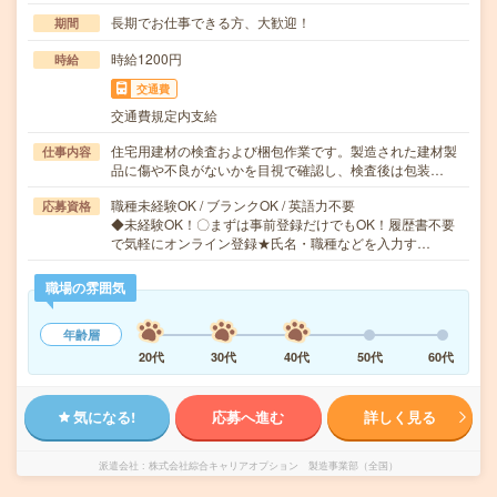
長期でお仕事できる方、大歓迎！
期間
時給1200円
時給
交通費
交通費規定内支給
住宅用建材の検査および梱包作業です。製造された建材製
仕事内容
品に傷や不良がないかを目視で確認し、検査後は包装…
職種未経験OK / ブランクOK / 英語力不要
応募資格
◆未経験OK！〇まずは事前登録だけでもOK！履歴書不要
で気軽にオンライン登録★氏名・職種などを入力す…
職場の雰囲気
年齢層
20代
30代
40代
50代
60代
気になる!
応募へ進む
詳しく見る
派遣会社
株式会社綜合キャリアオプション 製造事業部（全国）