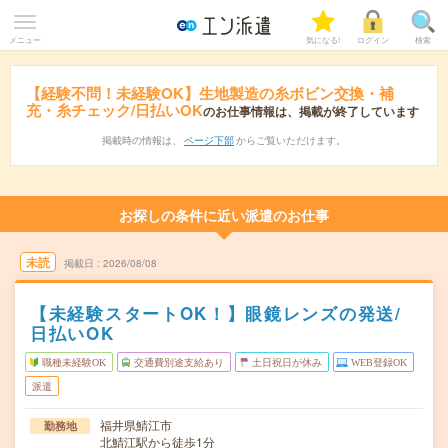
メニュー
気になる!
ログイン
検索
【経験不問！未経験OK】生地製造の糸ボビン交換・補
充・糸チェック/日払いOK
のお仕事情報は、掲載が終了しています
掲載時の情報は、
ページ下部
からご覧いただけます。
お探しの条件に近い派遣のお仕事
未読
掲載日
2026/08/08
【未経験スタートOK！】眼鏡レンズの発送/
日払いOK
職種未経験OK
交通費別途支給あり
土日祝日が休み
WEB登録OK
派遣
福井県鯖江市
勤務地
北鯖江駅から徒歩1分