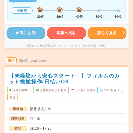
年齢層
20代
30代
40代
50代
60代
気になる!
応募へ進む
詳しく見る
派遣会社
株式会社綜合キャリアオプション 製造事業部（全国）
未読
掲載日
2026/08/05
【未経験から安心スタート！】フィルムのカ
ット機械操作/日払いOK
職種未経験OK
交通費別途支給あり
土日祝日が休み
WEB登録OK
派遣
福井県坂井市
勤務地
月～金
曜日頻度
08:20～17:35
時間