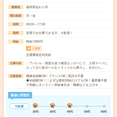
福井県あわら市
勤務地
月～金
曜日頻度
09:00～17:30
時間
長期でお仕事できる方、大歓迎！
期間
時給1280円
時給
交通費
交通費規定内支給
・アパレル・雑貨を扱う物流センターにて、入荷ヤードに
仕事内容
入ってきた段ボールをトラックから降ろし、仕分けし…
職種未経験OK / ブランクOK / 英語力不要
応募資格
◆未経験OK！〇まずは事前登録だけでもOK！履歴書不要
で気軽にオンライン登録★氏名・職種などを入力す…
職場の雰囲気
年齢層
20代
30代
40代
50代
60代