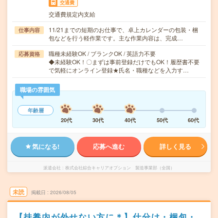
交通費
交通費規定内支給
11/21までの短期のお仕事で、卓上カレンダーの包装・梱
仕事内容
包などを行う軽作業です。主な作業内容は、完成…
職種未経験OK / ブランクOK / 英語力不要
応募資格
◆未経験OK！〇まずは事前登録だけでもOK！履歴書不要
で気軽にオンライン登録★氏名・職種などを入力す…
職場の雰囲気
年齢層
20代
30代
40代
50代
60代
気になる!
応募へ進む
詳しく見る
派遣会社
株式会社綜合キャリアオプション 製造事業部（全国）
未読
掲載日
2026/08/05
【扶養内が外せない方に＊】仕分け・梱包・