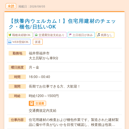
未読
掲載日
2026/08/05
【扶養内ウェルカム！】住宅用建材のチェッ
ク・梱包/日払いOK
職種未経験OK
交通費別途支給あり
土日祝日が休み
残業なし
WEB登録OK
派遣
福井県福井市
勤務地
大土呂駅から車9分
月～金
曜日頻度
16:00～00:40
時間
長期でお仕事できる方、大歓迎！
期間
時給1200～1500円
時給
交通費
交通費規定内支給
住宅用建材の検査および梱包作業です。製造された建材製
仕事内容
品に傷や不良がないかを目視で確認し、検査後は包装…