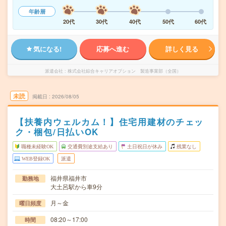
年齢層
20代
30代
40代
50代
60代
気になる!
応募へ進む
詳しく見る
派遣会社
株式会社綜合キャリアオプション 製造事業部（全国）
未読
掲載日
2026/08/05
【扶養内ウェルカム！】住宅用建材のチェッ
ク・梱包/日払いOK
職種未経験OK
交通費別途支給あり
土日祝日が休み
残業なし
WEB登録OK
派遣
福井県福井市
勤務地
大土呂駅から車9分
月～金
曜日頻度
08:20～17:00
時間