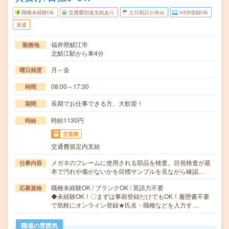
職種未経験OK
交通費別途支給あり
土日祝日が休み
WEB登録OK
派遣
福井県鯖江市
勤務地
北鯖江駅から車4分
月～金
曜日頻度
08:00～17:30
時間
長期でお仕事できる方、大歓迎！
期間
時給1130円
時給
交通費
交通費規定内支給
メガネのフレームに使用される部品を検査。目視検査が基
仕事内容
本で汚れや傷がないかを目標サンプルを見ながら確認…
職種未経験OK / ブランクOK / 英語力不要
応募資格
◆未経験OK！〇まずは事前登録だけでもOK！履歴書不要
で気軽にオンライン登録★氏名・職種などを入力す…
職場の雰囲気