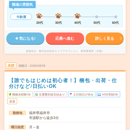
職場の雰囲気
年齢層
20代
30代
40代
50代
60代
気になる!
応募へ進む
詳しく見る
派遣会社
株式会社綜合キャリアオプション 製造事業部（全国）
未読
掲載日
2026/08/05
【誰でもはじめは初心者！】梱包・出荷・仕
分けなど/日払いOK
職種未経験OK
交通費別途支給あり
土日祝日が休み
WEB登録OK
派遣
福井県福井市
勤務地
市波駅から徒歩3分
月～金
曜日頻度