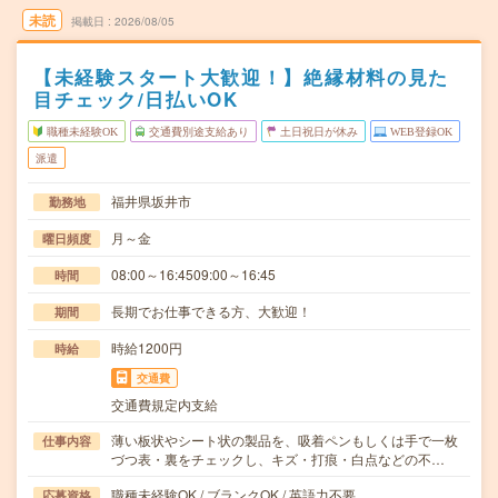
未読
掲載日
2026/08/05
【未経験スタート大歓迎！】絶縁材料の見た
目チェック/日払いOK
職種未経験OK
交通費別途支給あり
土日祝日が休み
WEB登録OK
派遣
福井県坂井市
勤務地
月～金
曜日頻度
08:00～16:4509:00～16:45
時間
長期でお仕事できる方、大歓迎！
期間
時給1200円
時給
交通費
交通費規定内支給
薄い板状やシート状の製品を、吸着ペンもしくは手で一枚
仕事内容
づつ表・裏をチェックし、キズ・打痕・白点などの不…
職種未経験OK / ブランクOK / 英語力不要
応募資格