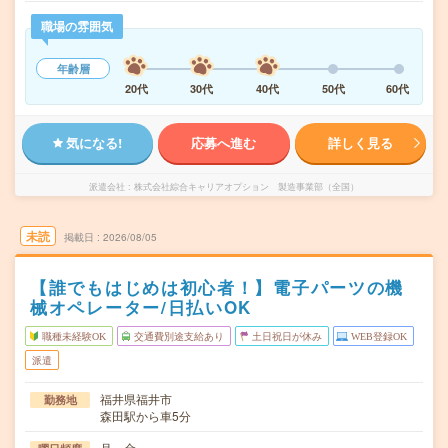
職場の雰囲気
年齢層
20代
30代
40代
50代
60代
気になる!
応募へ進む
詳しく見る
派遣会社
株式会社綜合キャリアオプション 製造事業部（全国）
未読
掲載日
2026/08/05
【誰でもはじめは初心者！】電子パーツの機
械オペレーター/日払いOK
職種未経験OK
交通費別途支給あり
土日祝日が休み
WEB登録OK
派遣
福井県福井市
勤務地
森田駅から車5分
月～金