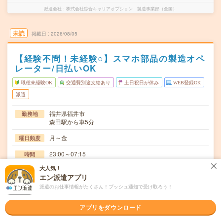
派遣会社
株式会社綜合キャリアオプション 製造事業部（全国）
未読
掲載日
2026/08/05
【経験不問！未経験○】スマホ部品の製造オペ
レーター/日払いOK
職種未経験OK
交通費別途支給あり
土日祝日が休み
WEB登録OK
派遣
福井県福井市
勤務地
森田駅から車5分
月～金
曜日頻度
23:00～07:15
時間
大人気！
長期でお仕事できる方、大歓迎！
期間
エン派遣アプリ
時給1400～1750円
時給
派遣のお仕事情報がたくさん！プッシュ通知で受け取ろう！
交通費
アプリをダウンロード
交通費規定内支給