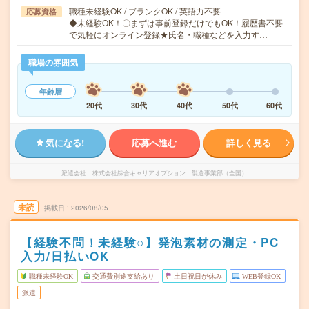
職種未経験OK / ブランクOK / 英語力不要
応募資格
◆未経験OK！〇まずは事前登録だけでもOK！履歴書不要
で気軽にオンライン登録★氏名・職種などを入力す…
職場の雰囲気
年齢層
20代
30代
40代
50代
60代
気になる!
応募へ進む
詳しく見る
派遣会社
株式会社綜合キャリアオプション 製造事業部（全国）
未読
掲載日
2026/08/05
【経験不問！未経験○】発泡素材の測定・PC
入力/日払いOK
職種未経験OK
交通費別途支給あり
土日祝日が休み
WEB登録OK
派遣