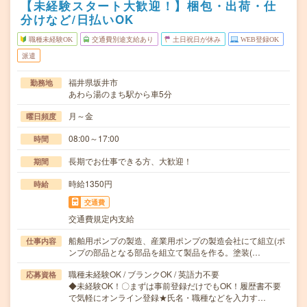
【未経験スタート大歓迎！】梱包・出荷・仕
分けなど/日払いOK
職種未経験OK
交通費別途支給あり
土日祝日が休み
WEB登録OK
派遣
福井県坂井市
勤務地
あわら湯のまち駅から車5分
月～金
曜日頻度
08:00～17:00
時間
長期でお仕事できる方、大歓迎！
期間
時給1350円
時給
交通費
交通費規定内支給
船舶用ポンプの製造、産業用ポンプの製造会社にて組立(ポ
仕事内容
ンプの部品となる部品を組立て製品を作る。塗装(…
職種未経験OK / ブランクOK / 英語力不要
応募資格
◆未経験OK！〇まずは事前登録だけでもOK！履歴書不要
で気軽にオンライン登録★氏名・職種などを入力す…