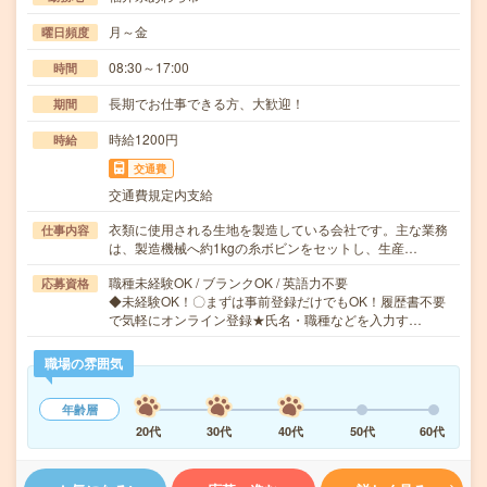
月～金
曜日頻度
08:30～17:00
時間
長期でお仕事できる方、大歓迎！
期間
時給1200円
時給
交通費
交通費規定内支給
衣類に使用される生地を製造している会社です。主な業務
仕事内容
は、製造機械へ約1kgの糸ボビンをセットし、生産…
職種未経験OK / ブランクOK / 英語力不要
応募資格
◆未経験OK！〇まずは事前登録だけでもOK！履歴書不要
で気軽にオンライン登録★氏名・職種などを入力す…
職場の雰囲気
年齢層
20代
30代
40代
50代
60代