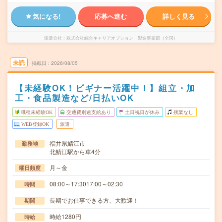
気になる!
応募へ進む
詳しく見る
派遣会社
株式会社綜合キャリアオプション 製造事業部（全国）
未読
掲載日
2026/08/05
【未経験OK！ビギナー活躍中！】組立・加
工・食品製造など/日払いOK
職種未経験OK
交通費別途支給あり
土日祝日が休み
残業なし
WEB登録OK
派遣
福井県鯖江市
勤務地
北鯖江駅から車4分
月～金
曜日頻度
08:00～17:3017:00～02:30
時間
長期でお仕事できる方、大歓迎！
期間
時給1280円
時給