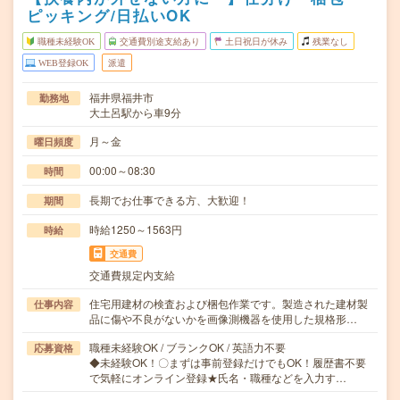
ピッキング/日払いOK
職種未経験OK
交通費別途支給あり
土日祝日が休み
残業なし
WEB登録OK
派遣
福井県福井市
勤務地
大土呂駅から車9分
月～金
曜日頻度
00:00～08:30
時間
長期でお仕事できる方、大歓迎！
期間
時給1250～1563円
時給
交通費
交通費規定内支給
住宅用建材の検査および梱包作業です。製造された建材製
仕事内容
品に傷や不良がないかを画像測機器を使用した規格形…
職種未経験OK / ブランクOK / 英語力不要
応募資格
◆未経験OK！〇まずは事前登録だけでもOK！履歴書不要
で気軽にオンライン登録★氏名・職種などを入力す…