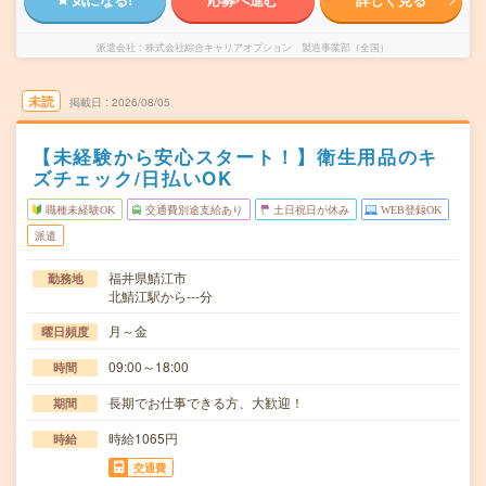
派遣会社
株式会社綜合キャリアオプション 製造事業部（全国）
未読
掲載日
2026/08/05
【未経験から安心スタート！】衛生用品のキ
ズチェック/日払いOK
職種未経験OK
交通費別途支給あり
土日祝日が休み
WEB登録OK
派遣
福井県鯖江市
勤務地
北鯖江駅から---分
月～金
曜日頻度
09:00～18:00
時間
長期でお仕事できる方、大歓迎！
期間
時給1065円
時給
交通費