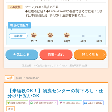
ブランクOK / 英語力不要
応募資格
◆経験者歓迎！◆ExcelやWordの操作できる方歓迎！〇ま
ずは事前登録だけでもOK！履歴書不要で気…
職場の雰囲気
年齢層
20代
30代
40代
50代
60代
気になる!
応募へ進む
詳しく見る
派遣会社
株式会社綜合キャリアオプション 製造事業部（全国）
未読
掲載日
2026/08/05
【未経験OK！】物流センターの荷下ろし・仕
分け/日払いOK
職種未経験OK
交通費別途支給あり
土日祝日が休み
WEB登録OK
派遣