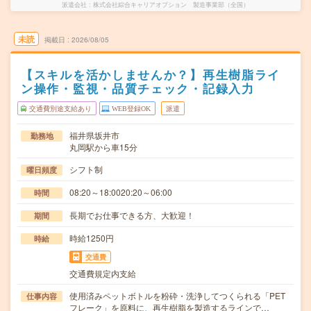
派遣会社
株式会社綜合キャリアオプション 製造事業部（全国）
未読
掲載日
2026/08/05
【スキルを活かしませんか？】再生樹脂ライ
ン操作・監視・品質チェック・記録入力
交通費別途支給あり
WEB登録OK
派遣
福井県坂井市
勤務地
丸岡駅から車15分
シフト制
曜日頻度
08:20～18:0020:20～06:00
時間
長期でお仕事できる方、大歓迎！
期間
時給1250円
時給
交通費
交通費規定内支給
使用済みペットボトルを粉砕・洗浄してつくられる「PET
仕事内容
フレーク」を原料に、再生樹脂を製造するラインで…