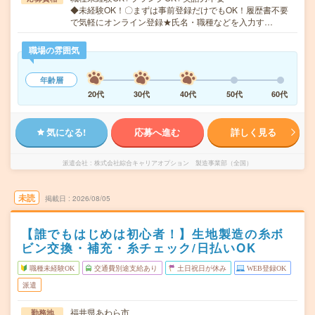
◆未経験OK！〇まずは事前登録だけでもOK！履歴書不要
で気軽にオンライン登録★氏名・職種などを入力す…
職場の雰囲気
年齢層
20代
30代
40代
50代
60代
気になる!
応募へ進む
詳しく見る
派遣会社
株式会社綜合キャリアオプション 製造事業部（全国）
未読
掲載日
2026/08/05
【誰でもはじめは初心者！】生地製造の糸ボ
ビン交換・補充・糸チェック/日払いOK
職種未経験OK
交通費別途支給あり
土日祝日が休み
WEB登録OK
派遣
福井県あわら市
勤務地