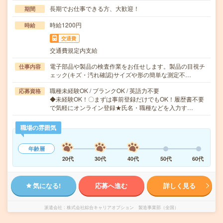
長期でお仕事できる方、大歓迎！
期間
時給1200円
時給
交通費
交通費規定内支給
電子部品や製品の検査作業をお任せします。製品の目視チ
仕事内容
ェック(キズ・汚れ確認)サイズや形の簡単な測定不…
職種未経験OK / ブランクOK / 英語力不要
応募資格
◆未経験OK！〇まずは事前登録だけでもOK！履歴書不要
で気軽にオンライン登録★氏名・職種などを入力す…
職場の雰囲気
年齢層
20代
30代
40代
50代
60代
気になる!
応募へ進む
詳しく見る
派遣会社
株式会社綜合キャリアオプション 製造事業部（全国）