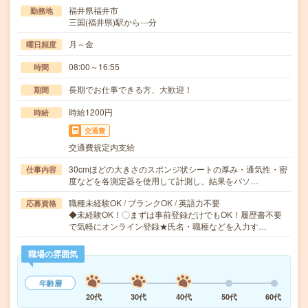
福井県福井市
勤務地
三国(福井県)駅から---分
月～金
曜日頻度
08:00～16:55
時間
長期でお仕事できる方、大歓迎！
期間
時給1200円
時給
交通費
交通費規定内支給
30cmほどの大きさのスポンジ状シートの厚み・通気性・密
仕事内容
度などを各測定器を使用して計測し、結果をパソ…
職種未経験OK / ブランクOK / 英語力不要
応募資格
◆未経験OK！〇まずは事前登録だけでもOK！履歴書不要
で気軽にオンライン登録★氏名・職種などを入力す…
職場の雰囲気
年齢層
20代
30代
40代
50代
60代