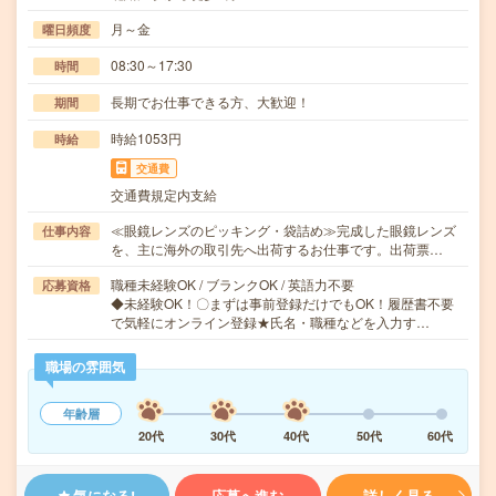
月～金
曜日頻度
08:30～17:30
時間
長期でお仕事できる方、大歓迎！
期間
時給1053円
時給
交通費
交通費規定内支給
≪眼鏡レンズのピッキング・袋詰め≫完成した眼鏡レンズ
仕事内容
を、主に海外の取引先へ出荷するお仕事です。出荷票…
職種未経験OK / ブランクOK / 英語力不要
応募資格
◆未経験OK！〇まずは事前登録だけでもOK！履歴書不要
で気軽にオンライン登録★氏名・職種などを入力す…
職場の雰囲気
年齢層
20代
30代
40代
50代
60代
気になる!
応募へ進む
詳しく見る