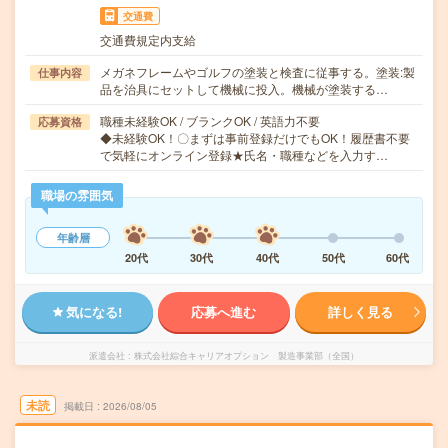
交通費
交通費規定内支給
メガネフレームやゴルフの塗装と検査に従事する。塗装:製
仕事内容
品を治具にセットして機械に投入。機械が塗装する…
職種未経験OK / ブランクOK / 英語力不要
応募資格
◆未経験OK！〇まずは事前登録だけでもOK！履歴書不要
で気軽にオンライン登録★氏名・職種などを入力す…
職場の雰囲気
年齢層
20代
30代
40代
50代
60代
気になる!
応募へ進む
詳しく見る
派遣会社
株式会社綜合キャリアオプション 製造事業部（全国）
未読
掲載日
2026/08/05