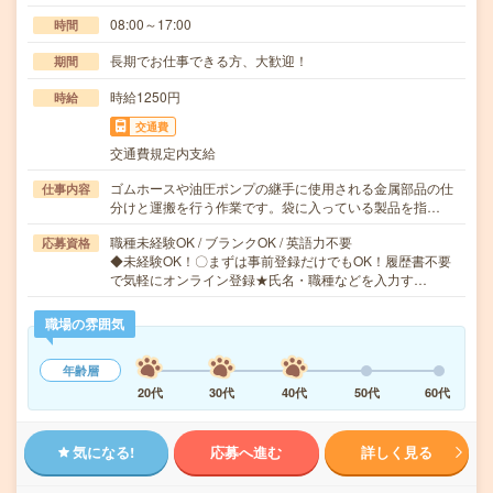
08:00～17:00
時間
長期でお仕事できる方、大歓迎！
期間
時給1250円
時給
交通費
交通費規定内支給
ゴムホースや油圧ポンプの継手に使用される金属部品の仕
仕事内容
分けと運搬を行う作業です。袋に入っている製品を指…
職種未経験OK / ブランクOK / 英語力不要
応募資格
◆未経験OK！〇まずは事前登録だけでもOK！履歴書不要
で気軽にオンライン登録★氏名・職種などを入力す…
職場の雰囲気
年齢層
20代
30代
40代
50代
60代
気になる!
応募へ進む
詳しく見る