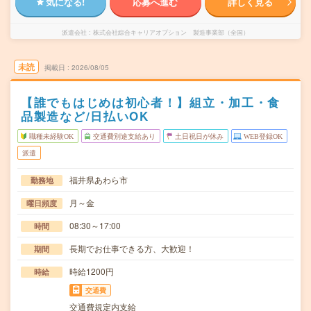
気になる!
応募へ進む
詳しく見る
派遣会社
株式会社綜合キャリアオプション 製造事業部（全国）
未読
掲載日
2026/08/05
【誰でもはじめは初心者！】組立・加工・食
品製造など/日払いOK
職種未経験OK
交通費別途支給あり
土日祝日が休み
WEB登録OK
派遣
福井県あわら市
勤務地
月～金
曜日頻度
08:30～17:00
時間
長期でお仕事できる方、大歓迎！
期間
時給1200円
時給
交通費
交通費規定内支給