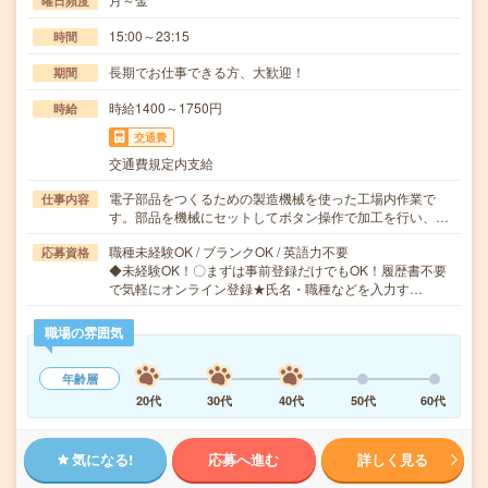
曜日頻度
15:00～23:15
時間
長期でお仕事できる方、大歓迎！
期間
時給1400～1750円
時給
交通費
交通費規定内支給
電子部品をつくるための製造機械を使った工場内作業で
仕事内容
す。部品を機械にセットしてボタン操作で加工を行い、…
職種未経験OK / ブランクOK / 英語力不要
応募資格
◆未経験OK！〇まずは事前登録だけでもOK！履歴書不要
で気軽にオンライン登録★氏名・職種などを入力す…
職場の雰囲気
年齢層
20代
30代
40代
50代
60代
気になる!
応募へ進む
詳しく見る