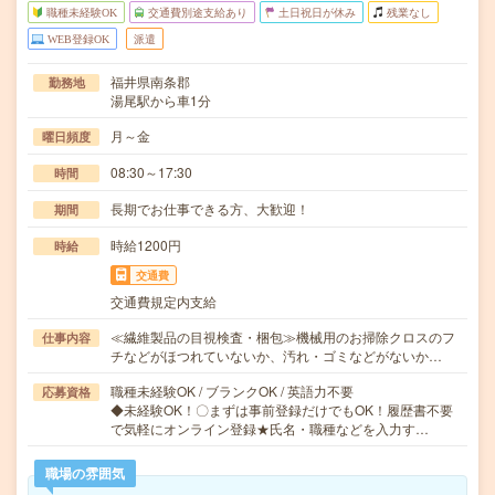
職種未経験OK
交通費別途支給あり
土日祝日が休み
残業なし
WEB登録OK
派遣
福井県南条郡
勤務地
湯尾駅から車1分
月～金
曜日頻度
08:30～17:30
時間
長期でお仕事できる方、大歓迎！
期間
時給1200円
時給
交通費
交通費規定内支給
≪繊維製品の目視検査・梱包≫機械用のお掃除クロスのフ
仕事内容
チなどがほつれていないか、汚れ・ゴミなどがないか…
職種未経験OK / ブランクOK / 英語力不要
応募資格
◆未経験OK！〇まずは事前登録だけでもOK！履歴書不要
で気軽にオンライン登録★氏名・職種などを入力す…
職場の雰囲気