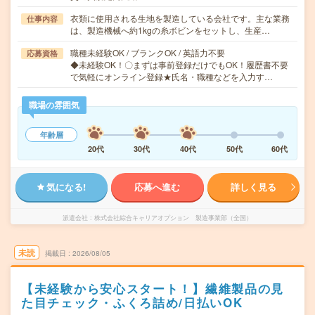
衣類に使用される生地を製造している会社です。主な業務
仕事内容
は、製造機械へ約1kgの糸ボビンをセットし、生産…
職種未経験OK / ブランクOK / 英語力不要
応募資格
◆未経験OK！〇まずは事前登録だけでもOK！履歴書不要
で気軽にオンライン登録★氏名・職種などを入力す…
職場の雰囲気
年齢層
20代
30代
40代
50代
60代
気になる!
応募へ進む
詳しく見る
派遣会社
株式会社綜合キャリアオプション 製造事業部（全国）
未読
掲載日
2026/08/05
【未経験から安心スタート！】繊維製品の見
た目チェック・ふくろ詰め/日払いOK