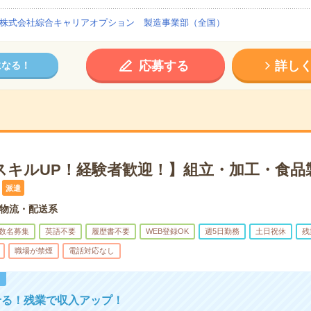
株式会社綜合キャリアオプション 製造事業部（全国）
応募する
詳し
になる！
スキルUP！経験者歓迎！】組立・加工・食品
派遣
物流・配送系
数名募集
英語不要
履歴書不要
WEB登録OK
週5日勤務
土日祝休
残
職場が禁煙
電話対応なし
！
せる！残業で収入アップ！