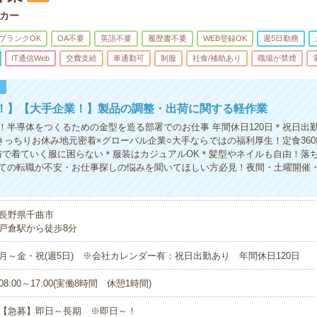
カー
ブランクOK
OA不要
英語不要
履歴書不要
WEB登録OK
週5日勤務
IT通信Web
交費支給
車通勤可
制服
社食/補助あり
職場が禁煙
！
K！】【大手企業！】製品の調整・出荷に関する軽作業
！半導体をつくるための金型を造る部署でのお仕事 年間休日120日＊祝日出
きっちりお休み地元密着×グローバル企業○大手ならではの福利厚生！定食360
与で着ていく服に困らない＊服装はカジュアルOK＊髪型やネイルも自由！落
ての転職が不安・お仕事探しの悩みを聞いてほしい方必見！夜間・土曜開催
長野県千曲市
戸倉駅から徒歩8分
月～金・祝(週5日) ※会社カレンダー有：祝日出勤あり 年間休日120日
08:00～17:00(実働8時間 休憩1時間)
【急募】即日～長期 ※即日～！