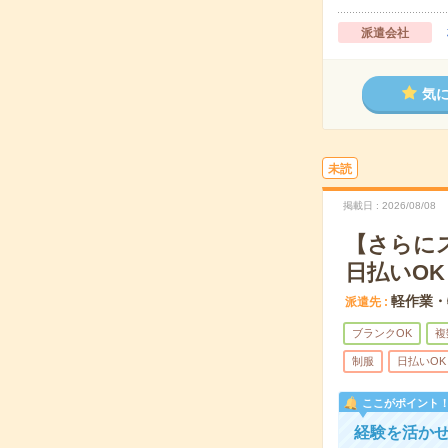
派遣会社
気
未読
掲載日
2026/08/08
【さらに
日払いOK
軽作業・
派遣先
ブランクOK
複
制服
日払いOK
ここがポイント
経験を活か