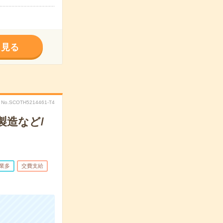
く見る
No.SCOTH5214461-T4
製造など/
業多
交費支給