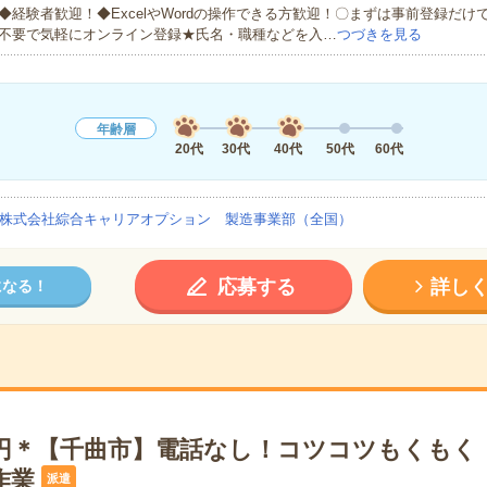
◆経験者歓迎！◆ExcelやWordの操作できる方歓迎！〇まずは事前登録だけ
不要で気軽にオンライン登録★氏名・職種などを入…
つづきを見る
年齢層
20代
30代
40代
50代
60代
株式会社綜合キャリアオプション 製造事業部（全国）
応募する
詳し
になる！
00円＊【千曲市】電話なし！コツコツもくもく
作業
派遣