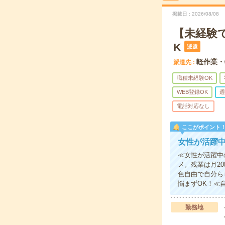
掲載日
2026/08/08
【未経験
K
派遣
軽作業・
派遣先
職種未経験OK
WEB登録OK
週
電話対応なし
ここがポイント
女性が活躍
≪女性が活躍中
メ。残業は月2
色自由で自分ら
悩まずOK！≪
勤務地