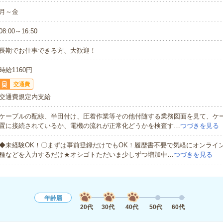
月～金
08:00～16:50
長期でお仕事できる方、大歓迎！
時給1160円
交通費
交通費規定内支給
ケーブルの配線、半田付け、圧着作業等その他付随する業務図面を見て、ケ
置に接続されているか、電機の流れが正常化どうかを検査す…
つづきを見る
◆未経験OK！〇まずは事前登録だけでもOK！履歴書不要で気軽にオンライ
種などを入力するだけ★オシゴトただいま少しずつ増加中…
つづきを見る
年齢層
20代
30代
40代
50代
60代