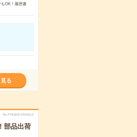
でもOK！履歴書
く見る
No.PTEM26-0503413
！部品出荷