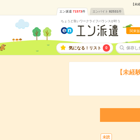
【未経
エン派遣
71573
件
エンバイト
82531
件
ちょうど良いワークライフバランスが叶う
関東版
気になる！リスト
0
保存し
【未経
未読