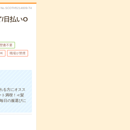
No.SCOTH5214609-T4
/日払いO
歴書不要
OK
職場が禁煙
れる方にオスス
ート満喫！≪髪
と毎日の服選びに