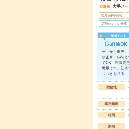
大手メー
派遣先
職種未経験OK
17時前までの仕事
ここがポイント
【未経験O
千曲から世界に
や正月・GWは
でOK！制服貸
職場です。初め
つづきを見る
勤務地
曜日頻度
時間
期間