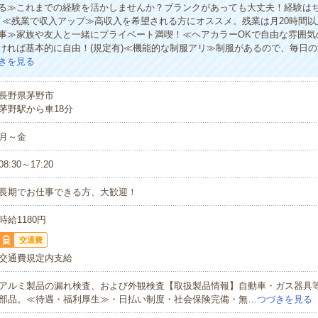
る≫これまでの経験を活かしませんか？ブランクがあっても大丈夫！経験は
！≪残業で収入アップ≫高収入を希望される方にオススメ。残業は月20時間
事≫家族や友人と一緒にプライベート満喫！≪ヘアカラーOKで自由な雰囲気
ければ基本的に自由！(規定有)≪機能的な制服アリ≫制服があるので、毎日
きを見る
長野県茅野市
茅野駅から車18分
月～金
08:30～17:20
長期でお仕事できる方、大歓迎！
時給1180円
交通費
交通費規定内支給
アルミ製品の漏れ検査、および外観検査【取扱製品情報】自動車・ガス器具
部品。≪待遇・福利厚生≫・日払い制度・社会保険完備・無…
つづきを見る