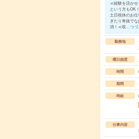
≪経験を活かせ
という方もOK
土日祝休のお仕
ぎたり奇抜でな
消！≪収…
つづ
勤務地
曜日頻度
時間
期間
時給
仕事内容