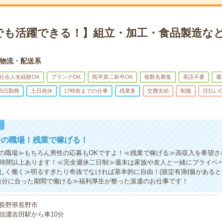
でも活躍できる！】組立・加工・食品製造など
物流・配送系
社会人未経験OK
ブランクOK
既卒第二新卒OK
複数名募集
英語不要
履
5日勤務
土日祝休
17時前までの仕事
残業多
交費支給
制服
日払い
！
中の職場！残業で稼げる！
の職場≫もちろん男性の応募もOKですよ！≪残業で稼げる≫高収入を希望さ
0時間以上あります！≪完全週休二日制≫週末は家族や友人と一緒にプライベ
しく働く≫明るすぎたり奇抜でなければ基本的に自由！(規定有)制服がある
自分に合った期間で働ける≫福利厚生が整った派遣のお仕事です！
長野県長野市
信濃吉田駅から車10分