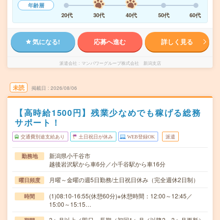
年齢層
20代
30代
40代
50代
60代
気になる!
応募へ進む
詳しく見る
派遣会社
マンパワーグループ株式会社 新潟支店
未読
掲載日
2026/08/06
【高時給1500円】残業少なめでも稼げる総務
サポート！
交通費別途支給あり
土日祝日が休み
WEB登録OK
派遣
新潟県小千谷市
勤務地
越後岩沢駅から車6分／小千谷駅から車16分
月曜～金曜の週5日勤務/土日祝日休み（完全週休2日制）
曜日頻度
(1)08:10-16:55(休憩60分)※休憩時間：12:00～12:45／
時間
15:00～15:15…
3ヶ月以上／即日～長期（初回1ヶ月／以降2～3ヶ月更新）