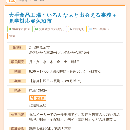
未読
掲載日
2026/08/04
大手食品工場＊いろんな人と出会える事務＋
見学対応＠魚沼市
職種未経験OK
交通費別途支給あり
残業なし
WEB登録OK
派遣
新潟県魚沼市
勤務地
浦佐駅から車25分／八色駅から車15分
月・火・水・木・金・土 週5日
曜日頻度
8:00～17:00(実働:8時間) (休憩60分) ※残業なし
時間
【急募】即日～長期（3カ月以上）
期間
時給1350円
時給
交通費
交通費支給
食品メーカーでの一般事務です。製造報告書の入力や備品
仕事内容
管理、郵便・宅配対応、来客・電話対応などの庶務業…
職種未経験OK / 英語力不要
応募資格