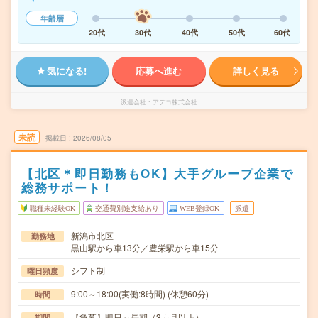
年齢層
20代
30代
40代
50代
60代
気になる!
応募へ進む
詳しく見る
派遣会社
アデコ株式会社
未読
掲載日
2026/08/05
【北区＊即日勤務もOK】大手グループ企業で
総務サポート！
職種未経験OK
交通費別途支給あり
WEB登録OK
派遣
新潟市北区
勤務地
黒山駅から車13分／豊栄駅から車15分
シフト制
曜日頻度
9:00～18:00(実働:8時間) (休憩60分)
時間
【急募】即日～長期（3カ月以上）
期間