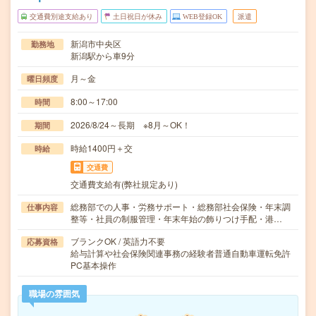
交通費別途支給あり
土日祝日が休み
WEB登録OK
派遣
新潟市中央区
勤務地
新潟駅から車9分
月～金
曜日頻度
8:00～17:00
時間
2026/8/24～長期 ※8月～OK！
期間
時給1400円＋交
時給
交通費
交通費支給有(弊社規定あり)
総務部での人事・労務サポート・総務部社会保険・年末調
仕事内容
整等・社員の制服管理・年末年始の飾りつけ手配・港…
ブランクOK / 英語力不要
応募資格
給与計算や社会保険関連事務の経験者普通自動車運転免許
PC基本操作
職場の雰囲気