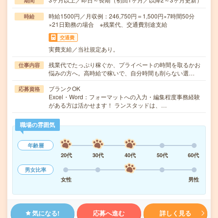
期間
時給1500円／月収例：246,750円＝1,500円×7時間50分
時給
×21日勤務の場合 ※残業代、交通費別途支給
交通費
実費支給／当社規定あり。
残業代でたっぷり稼ぐか、プライベートの時間を取るかお
仕事内容
悩みの方へ。高時給で稼いで、自分時間も削らない選…
ブランクOK
応募資格
Excel・Word：フォーマットへの入力・編集程度事務経験
がある方は活かせます！ ランスタッドは、…
職場の雰囲気
年齢層
20代
30代
40代
50代
60代
男女比率
女性
男性
気になる!
応募へ進む
詳しく見る