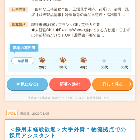
一般的な庶務業務全般、工場見学対応、荷受け、清掃、洗
仕事内容
濯【取扱製品情報】冷凍麺等の食品≪待遇・福利厚生…
職種未経験OK / ブランクOK / 英語力不要
応募資格
◆未経験OK！◆ExcelやWordの操作できる方歓迎！〇まず
は事前登録だけでもOK！履歴書不要で気…
職場の雰囲気
年齢層
20代
30代
40代
50代
60代
気になる!
応募へ進む
詳しく見る
派遣会社
株式会社綜合キャリアオプション 製造事業部（全国）
未読
掲載日
2026/08/05
＜採用未経験歓迎＞大手外資＊物流拠点での
採用アシスタント