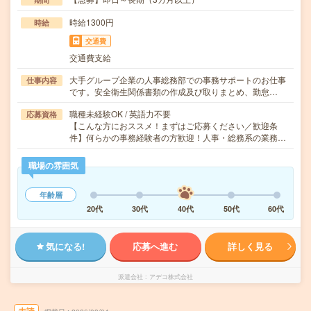
時給1300円
時給
交通費
交通費支給
大手グループ企業の人事総務部での事務サポートのお仕事
仕事内容
です。安全衛生関係書類の作成及び取りまとめ、勤怠…
職種未経験OK / 英語力不要
応募資格
【こんな方におススメ！まずはご応募ください／歓迎条
件】何らかの事務経験者の方歓迎！人事・総務系の業務…
職場の雰囲気
年齢層
20代
30代
40代
50代
60代
気になる!
応募へ進む
詳しく見る
派遣会社
アデコ株式会社