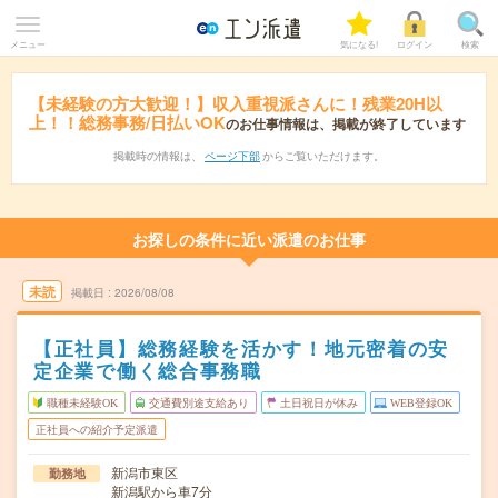
メニュー
気になる!
ログイン
検索
【未経験の方大歓迎！】収入重視派さんに！残業20H以
上！！総務事務/日払いOK
のお仕事情報は、掲載が終了しています
掲載時の情報は、
ページ下部
からご覧いただけます。
お探しの条件に近い派遣のお仕事
未読
掲載日
2026/08/08
【正社員】総務経験を活かす！地元密着の安
定企業で働く総合事務職
職種未経験OK
交通費別途支給あり
土日祝日が休み
WEB登録OK
正社員への紹介予定派遣
新潟市東区
勤務地
新潟駅から車7分