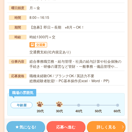
月～金
曜日頻度
8:00～16:15
時間
【急募】即日～長期 ※8月～OK！
期間
時給1300円＋交
時給
交通費
交通費支給(社内規定あり)
総合事務職労務・給与管理・社員の給与計算や社会保険の
仕事内容
手続き・研修の運営など管財・一般事務・備品管理や…
職種未経験OK / ブランクOK / 英語力不要
応募資格
総務経験者歓迎!・PC基本操作(Excel・Word・PP)
職場の雰囲気
年齢層
20代
30代
40代
50代
60代
気になる!
応募へ進む
詳しく見る