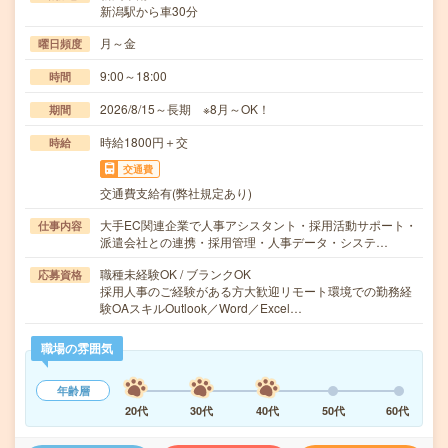
新潟駅から車30分
月～金
曜日頻度
9:00～18:00
時間
2026/8/15～長期 ※8月～OK！
期間
時給1800円＋交
時給
交通費
交通費支給有(弊社規定あり)
大手EC関連企業で人事アシスタント・採用活動サポート・
仕事内容
派遣会社との連携・採用管理・人事データ・システ…
職種未経験OK / ブランクOK
応募資格
採用人事のご経験がある方大歓迎リモート環境での勤務経
験OAスキルOutlook／Word／Excel…
職場の雰囲気
年齢層
20代
30代
40代
50代
60代