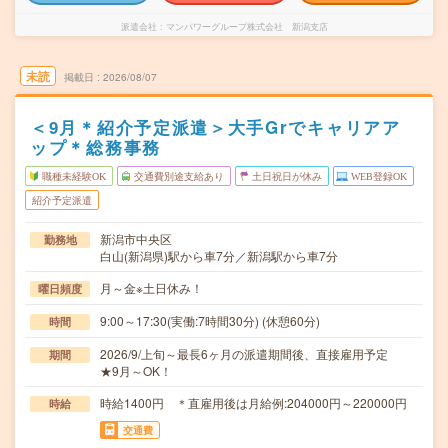
派遣会社
マンパワーグループ株式会社 新潟支店
未読
掲載日
2026/08/07
＜9月＊紹介予定派遣＞大手Grでキャリアア
ップ＊総務事務
職種未経験OK
交通費別途支給あり
土日祝日が休み
WEB登録OK
紹介予定派遣
新潟市中央区
勤務地
白山(新潟県)駅から車7分／新潟駅から車7分
月～金※土日休み！
曜日頻度
9:00～17:30(実働:7時間30分) (休憩60分)
時間
2026/9/上旬～最長6ヶ月の派遣期間後、直接雇用予定
期間
★9月～OK！
時給1400円 ＊直雇用後は月給例:204000円～220000円
時給
交通費