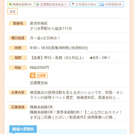
職種未経験OK
交通費別途支給あり
土日祝日が休み
WEB登録OK
派遣
新潟市南区
勤務地
さつき野駅から徒歩111分
月～金※土日休み！
曜日頻度
9:00～18:00(実働:8時間) (休憩60分)
時間
【急募】即日～長期（3カ月以上） ★8月～OK！
期間
時給2000円
時給
交通費
交通費支給
物流拠点の採用活動を支えるポジションです。対面・オン
仕事内容
ラインの採用イベント運営、候補者対応、派遣会社と…
職種未経験OK
応募資格
職種未経験OK！業界未経験OK！【こんな方におススメ！
まずはご応募ください／歓迎条件】採用業務への興…
職場の雰囲気