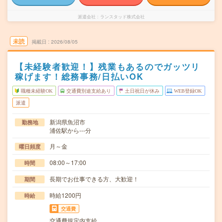
派遣会社
ランスタッド株式会社
未読
掲載日
2026/08/05
【未経験者歓迎！】残業もあるのでガッツリ
稼げます！総務事務/日払いOK
職種未経験OK
交通費別途支給あり
土日祝日が休み
WEB登録OK
派遣
新潟県魚沼市
勤務地
浦佐駅から---分
月～金
曜日頻度
08:00～17:00
時間
長期でお仕事できる方、大歓迎！
期間
時給1200円
時給
交通費
交通費規定内支給