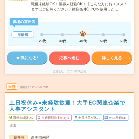
職種未経験OK！業界未経験OK！【こんな方におススメ！
まずはご応募ください／歓迎条件】PCを使用した…
職場の雰囲気
年齢層
20代
30代
40代
50代
60代
気になる!
応募へ進む
詳しく見る
派遣会社
アデコ株式会社
未読
掲載日
2026/07/31
土日祝休み×未経験歓迎！大手EC関連企業で
人事アシスタント
職種未経験OK
交通費別途支給あり
土日祝日が休み
WEB登録OK
派遣
新潟市南区
勤務地