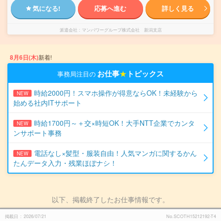
気になる!
応募へ進む
詳しく見る
派遣会社
マンパワーグループ株式会社 新潟支店
8月6日(木)
新着!
お仕事
★
トピックス
事務局注目の
時給2000円！スマホ操作が得意ならOK！未経験から
NEW
始める社内ITサポート
時給1700円～＋交×時短OK！大手NTT企業でカンタ
NEW
ンサポート事務
電話なし×髪型・服装自由！人気マンガに関するかん
NEW
たんデータ入力・残業ほぼナシ！
以下、掲載終了したお仕事情報です。
掲載日
2026/07/21
No.SCOTH15212192-T4