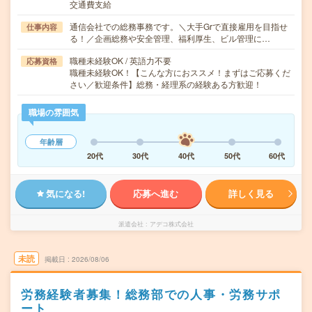
交通費支給
通信会社での総務事務です。＼大手Grで直接雇用を目指せ
仕事内容
る！／企画総務や安全管理、福利厚生、ビル管理に…
職種未経験OK / 英語力不要
応募資格
職種未経験OK！【こんな方におススメ！まずはご応募くだ
さい／歓迎条件】総務・経理系の経験ある方歓迎！
職場の雰囲気
年齢層
20代
30代
40代
50代
60代
気になる!
応募へ進む
詳しく見る
派遣会社
アデコ株式会社
未読
掲載日
2026/08/06
労務経験者募集！総務部での人事・労務サポ
ート