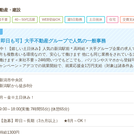
動産・建設
書不要
40～50代活躍
WEB登録OK
週5日勤務
土日祝休
住宅
交費支
！
＊即日も可】大手不動産グループで人気の一般事務
活躍中！【嬉しい土日休み】人気の新潟駅前＊高時給＊大手グループ企業の求人
方も複数名いる環境なので、安心して働けます 他にも同じ業務をされている
働けます＜来社不要＞24時間いつでもどこでも、パソコンやスマホから登録
ャンペーン＞アデコでの就業開始で、就業応援金1万円支給（対象は諸条件あ
新潟市中央区
新潟駅から徒歩8分
月～金※土日休み！
9:00～18:00(実働:7時間55分) (休憩65分)
【急募】即日～長期（3カ月以上） ★8月～OK！
時給1300円