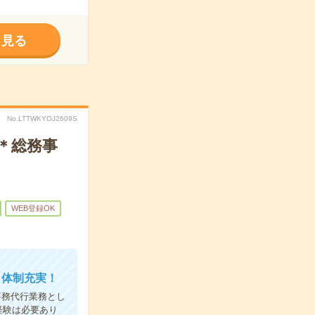
く見る
No.LTTWKYOJ2609S
＊総務事
WEB登録OK
ト体制充実！
事務代行業務とし
経験は必要あり