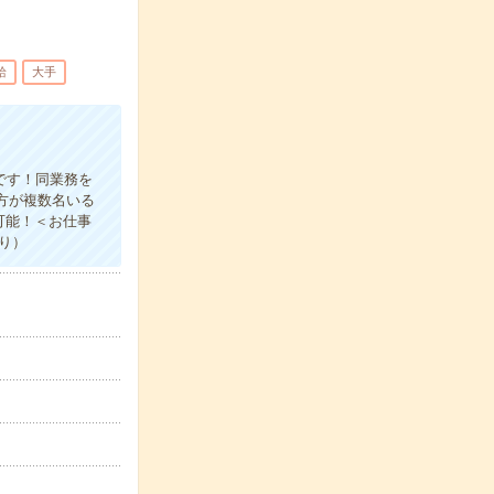
給
大手
です！同業務を
方が複数名いる
可能！＜お仕事
り）