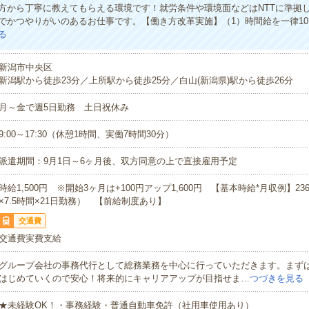
方から丁寧に教えてもらえる環境です！就労条件や環境面などはNTTに準拠
でかつやりがいのあるお仕事です。【働き方改革実施】（1）時間給を一律10
る
新潟市中央区
新潟駅から徒歩23分／上所駅から徒歩25分／白山(新潟県)駅から徒歩26分
月～金で週5日勤務 土日祝休み
9:00～17:30（休憩1時間、実働7時間30分）
派遣期間：9月1日～6ヶ月後、双方同意の上で直接雇用予
時給1,500円 ※開始3ヶ月は+100円アップ1,600円 【基本時給*月収例】236,2
×7.5時間×21日勤務） 【前給制度あり】
交通費
交通費実費支給
グループ会社の事務代行として総務業務を中心に行っていただきます。まず
はじめていくので安心！将来的にキャリアアップが目指せま…
つづきを見る
★未経験OK！・事務経験・普通自動車免許（社用車使用あり）