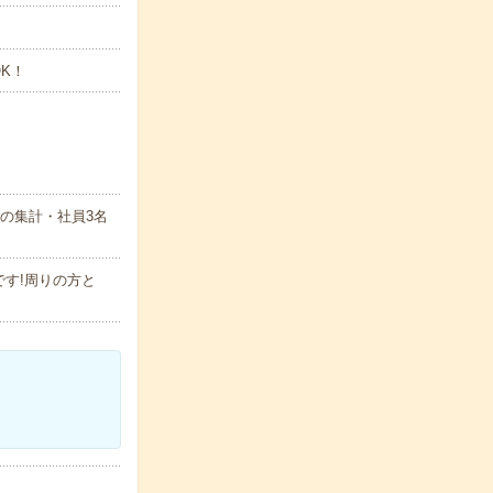
OK！
の集計・社員3名
す!周りの方と