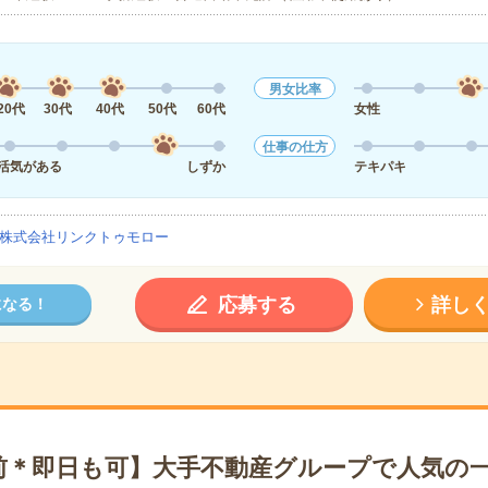
男女比率
20代
30代
40代
50代
60代
女性
仕事の仕方
活気がある
しずか
テキパキ
株式会社リンクトゥモロー
応募する
詳し
になる！
前＊即日も可】大手不動産グループで人気の