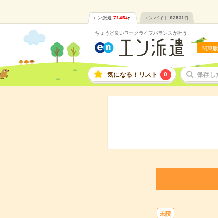
エン派遣
71454
件
エンバイト
82531
件
ちょうど良いワークライフバランスが叶う
関東版
気になる！リスト
0
保存し
未読