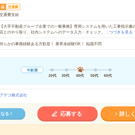
交通費
交通費支給
【大手不動産グループ企業での一般事務】専用システムを用いた工事指示書
店とのやり取り、社内システムへのデータ入力・チェック、…
つづきを見る
何らかの事務経験ある方歓迎！ 業界未経験OK！ 知識不問
年齢層
20代
30代
40代
50代
60代
アデコ株式会社
応募する
詳し
になる！