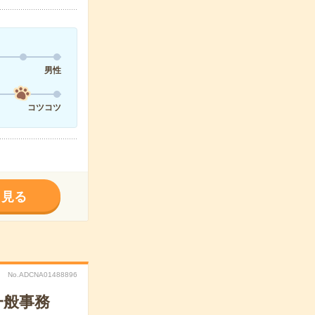
男性
コツコツ
く見る
No.ADCNA01488896
一般事務