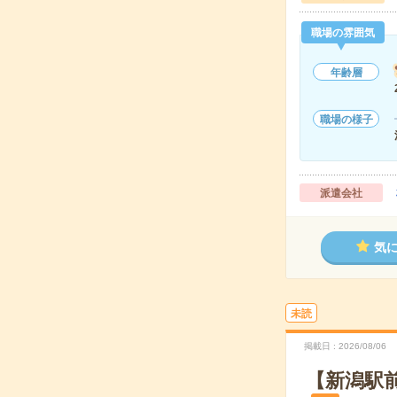
職場の雰囲気
年齢層
職場の様子
派遣会社
気
未読
掲載日
2026/08/06
【新潟駅