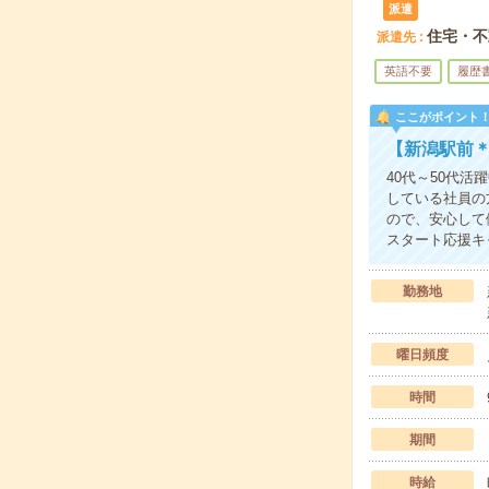
派遣
住宅・不
派遣先
英語不要
履歴
ここがポイント
【新潟駅前
40代～50代
している社員の
ので、安心して
スタート応援キ
勤務地
曜日頻度
時間
期間
時給