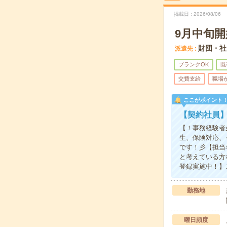
掲載日
2026/08/06
9月中旬
財団・社
派遣先
ブランクOK
既
交費支給
職場
ここがポイント
【契約社員
【！事務経験者
生、保険対応、
です！彡【担当
と考えている方
登録実施中！】
勤務地
曜日頻度