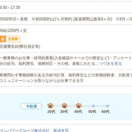
9:30～17:30
2026/9/10～長期 ※初回契約は2ヶ月契約 (派遣期間は最長6ヶ月) ※9月～
時給1250円＋交
交通費
交通費支給(弊社規定有)
一般事務のお仕事・経理的業務(入金確認やメールでの督促など)・アンケート
分の給与、福利厚生、保険対応・その他、多岐にわたる…
つづきを見る
業種問わず事務経験がある方給与計算、福利厚生などの実務経験者、大歓迎で
コミュニケーションを取りながらお仕事できる方
年齢層
20代
30代
40代
50代
60代
マンパワーグループ株式会社 新潟支店