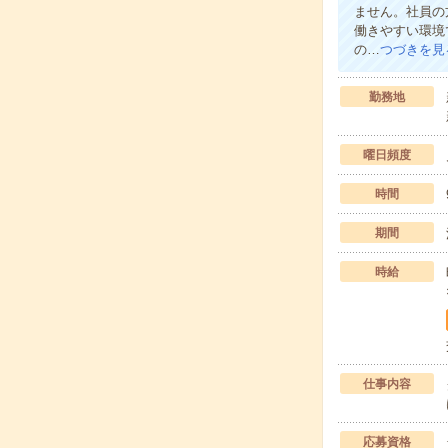
ません。社員の
働きやすい環境
の…
つづきを見
勤務地
曜日頻度
時間
期間
時給
仕事内容
応募資格