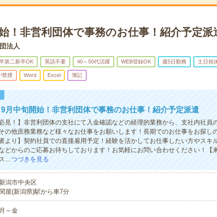
開始！非営利団体で事務のお仕事！紹介予定派
団法人
卒第二新卒OK
英語不要
40～50代活躍
WEB登録OK
週5日勤務
土日祝
が禁煙
Word
Excel
簿記
！
】9月中旬開始！非営利団体で事務のお仕事！紹介予定派遣
必見！】非営利団体の支社にて入金確認などの経理的業務から、支社内社員
その他庶務業務など様々なお仕事をお願いします！長期でのお仕事をお探し
者より】契約社員での直接雇用予定！経験を活かしてお仕事したい方やスキ
などからのご応募お待ちしております！お気軽にお問い合わせください！【
ス…
つづきを見る
新潟市中央区
関屋(新潟県)駅から車7分
月～金