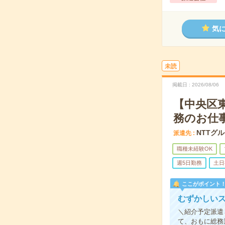
気
未読
掲載日
2026/08/06
【中央区
務のお仕
NTTグ
派遣先
職種未経験OK
週5日勤務
土日
ここがポイント
むずかしい
＼紹介予定派遣
て、おもに総務