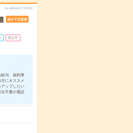
No.MANHE1720326
遣
紹介予定派遣
休
官公庁
の給与、福利厚
の方にオススメ
ルアップしたい
来社不要の電話