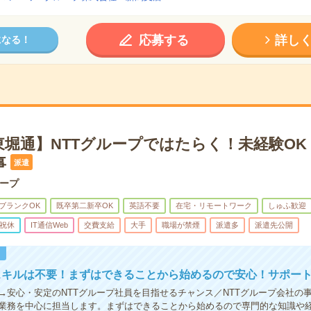
応募する
詳し
になる！
東堀通】NTTグループではたらく！未経験OK
事
派遣
ループ
ブランクOK
既卒第二新卒OK
英語不要
在宅・リモートワーク
しゅふ歓迎
祝休
IT通信Web
交費支給
大手
職場が禁煙
派遣多
派遣先公開
！
スキルは不要！まずはできることから始めるので安心！サポー
→安心・安定のNTTグループ社員を目指せるチャンス／NTTグループ会社の
業務を中心に担当します。まずはできることから始めるので専門的な知識や