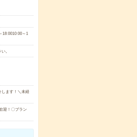
8:0010:00～1
さい。
介します！＼未経
大歓迎！〇ブラン