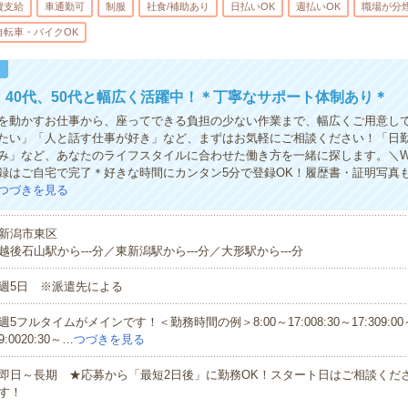
費支給
車通勤可
制服
社食/補助あり
日払いOK
週払いOK
職場が分
自転車・バイクOK
！
代、40代、50代と幅広く活躍中！＊丁寧なサポート体制あり＊
を動かすお仕事から、座ってできる負担の少ない作業まで、幅広くご用意し
たい」「人と話す仕事が好き」など、まずはお気軽にご相談ください！「日
み」など、あなたのライフスタイルに合わせた働き方を一緒に探します。＼W
録はご自宅で完了＊好きな時間にカンタン5分で登録OK！履歴書・証明写真
つづきを見る
新潟市東区
越後石山駅から---分／東新潟駅から---分／大形駅から---分
週5日 ※派遣先による
週5フルタイムがメインです！＜勤務時間の例＞8:00～17:008:30～17:309:00～1
9:0020:30～…
つづきを見る
即日～長期 ★応募から「最短2日後」に勤務OK！スタート日はご相談くだ
す！