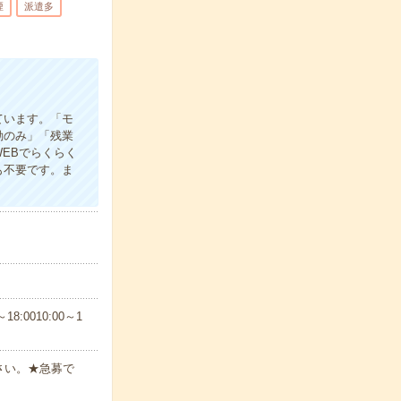
煙
派遣多
ています。「モ
勤のみ」「残業
EBでらくらく
も不要です。ま
8:0010:00～1
さい。★急募で