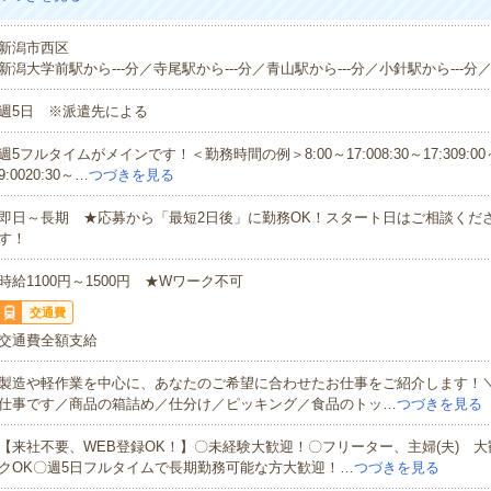
新潟市西区
新潟大学前駅から---分／寺尾駅から---分／青山駅から---分／小針駅から---分／
週5日 ※派遣先による
週5フルタイムがメインです！＜勤務時間の例＞8:00～17:008:30～17:309:00～1
9:0020:30～…
つづきを見る
即日～長期 ★応募から「最短2日後」に勤務OK！スタート日はご相談くだ
す！
時給1100円～1500円 ★Wワーク不可
交通費
交通費全額支給
製造や軽作業を中心に、あなたのご希望に合わせたお仕事をご紹介します！
仕事です／商品の箱詰め／仕分け／ピッキング／食品のトッ…
つづきを見る
【来社不要、WEB登録OK！】〇未経験大歓迎！〇フリーター、主婦(夫) 
クOK〇週5日フルタイムで長期勤務可能な方大歓迎！…
つづきを見る