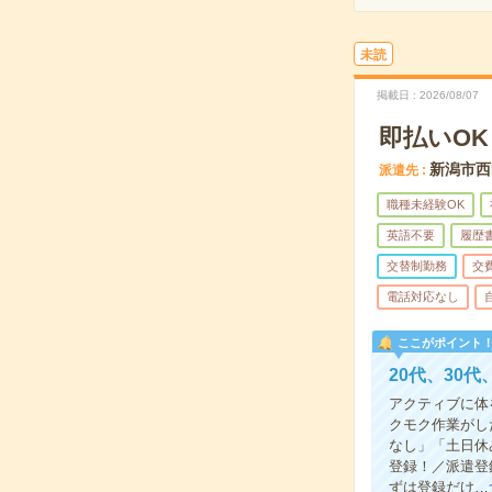
未読
掲載日
2026/08/07
即払いO
新潟市西
派遣先
職種未経験OK
英語不要
履歴
交替制勤務
交
電話対応なし
ここがポイント
20代、30
アクティブに体
クモク作業がし
なし」「土日休
登録！／派遣登
ずは登録だけ…