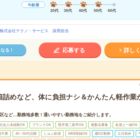
年齢層
20代
30代
40代
50代
60代
株式会社テクノ・サービス 採用担当
応募する
詳し
になる！
箱詰めなど、体に負担ナシ＆かんたん軽作業
区など…勤務地多数！通いやすい勤務地をご紹介します。
社会人未経験OK
ブランクOK
既卒第二新卒OK
複数名募集
友達と一緒OK
書不要
40～50代活躍
しゅふ歓迎
WEB登録OK
週5日勤務
土日祝休