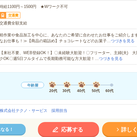
時給1100円～1500円 ★Wワーク不可
交通費
交通費全額支給
軽作業や食品加工を中心に、あなたのご希望に合わせたお仕事をご紹介しま
なお仕事も！≫【商品の箱詰め】チョコレートなどのお菓子…
つづきを見る
【来社不要、WEB登録OK！】〇未経験大歓迎！〇フリーター、主婦(夫) 
クOK〇週5日フルタイムで長期勤務可能な方大歓迎！…
つづきを見る
年齢層
20代
30代
40代
50代
60代
株式会社テクノ・サービス 採用担当
応募する
詳し
になる！