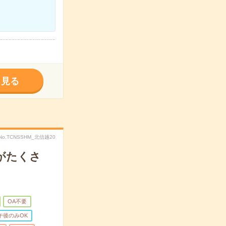
く見る
No.TCNSSHM_北信越20
がたくさ
OA不要
午後のみOK