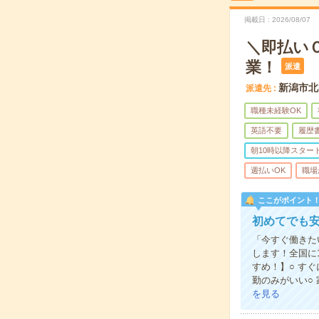
掲載日
2026/08/07
＼即払い
業！
派遣
新潟市北
派遣先
職種未経験OK
英語不要
履歴
朝10時以降スター
週払いOK
職場
ここがポイント
初めてでも
「今すぐ働きた
します！全国に
すめ！】○ す
勤のみがいい○
を見る