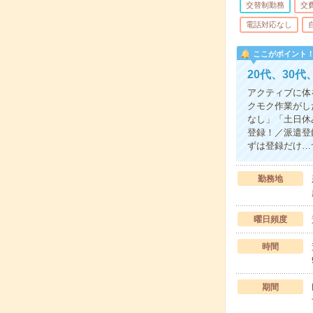
交替制勤務
交
電話対応なし
ここがポイント
20代、30
アクティブに体
クモク作業がし
なし」「土日休
登録！／派遣登
ずは登録だけ…
勤務地
曜日頻度
時間
期間