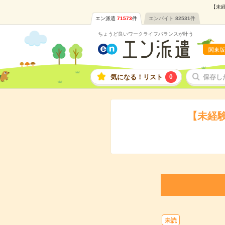
【未経
エン派遣
71573
件
エンバイト
82531
件
ちょうど良いワークライフバランスが叶う
関東版
気になる！リスト
0
保存し
【未経
未読