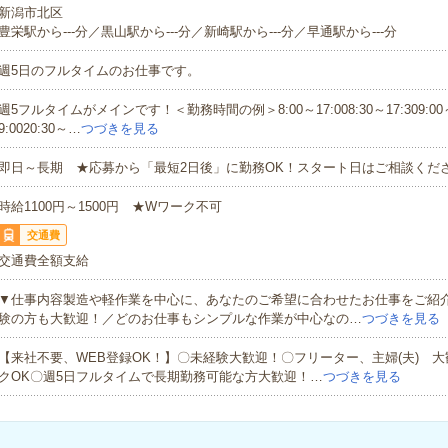
新潟市北区
豊栄駅から---分／黒山駅から---分／新崎駅から---分／早通駅から---分
週5日のフルタイムのお仕事です。
週5フルタイムがメインです！＜勤務時間の例＞8:00～17:008:30～17:309:00～1
9:0020:30～…
つづきを見る
即日～長期 ★応募から「最短2日後」に勤務OK！スタート日はご相談くだ
時給1100円～1500円 ★Wワーク不可
交通費
交通費全額支給
▼仕事内容製造や軽作業を中心に、あなたのご希望に合わせたお仕事をご紹
験の方も大歓迎！／どのお仕事もシンプルな作業が中心なの…
つづきを見る
【来社不要、WEB登録OK！】〇未経験大歓迎！〇フリーター、主婦(夫) 
クOK〇週5日フルタイムで長期勤務可能な方大歓迎！…
つづきを見る