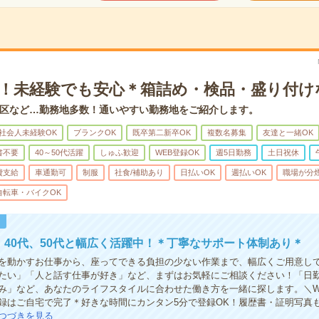
K！未経験でも安心＊箱詰め・検品・盛り付け
区など…勤務地多数！通いやすい勤務地をご紹介します。
社会人未経験OK
ブランクOK
既卒第二新卒OK
複数名募集
友達と一緒OK
書不要
40～50代活躍
しゅふ歓迎
WEB登録OK
週5日勤務
土日祝休
費支給
車通勤可
制服
社食/補助あり
日払いOK
週払いOK
職場が分
自転車・バイクOK
！
代、40代、50代と幅広く活躍中！＊丁寧なサポート体制あり＊
を動かすお仕事から、座ってできる負担の少ない作業まで、幅広くご用意し
たい」「人と話す仕事が好き」など、まずはお気軽にご相談ください！「日
み」など、あなたのライフスタイルに合わせた働き方を一緒に探します。＼W
録はご自宅で完了＊好きな時間にカンタン5分で登録OK！履歴書・証明写真
つづきを見る