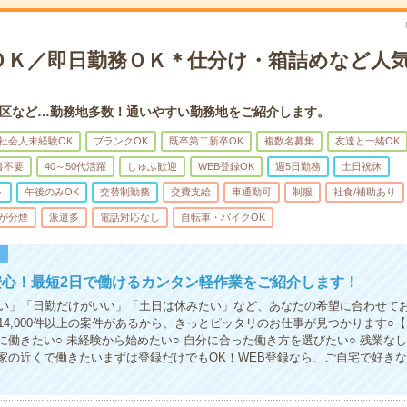
ＯＫ／即日勤務ＯＫ＊仕分け・箱詰めなど人
区など…勤務地多数！通いやすい勤務地をご紹介します。
社会人未経験OK
ブランクOK
既卒第二新卒OK
複数名募集
友達と一緒OK
書不要
40～50代活躍
しゅふ歓迎
WEB登録OK
週5日勤務
土日祝休
ト
午後のみOK
交替制勤務
交費支給
車通勤可
制服
社食/補助あり
が分煙
派遣多
電話対応なし
自転車・バイクOK
！
安心！最短2日で働けるカンタン軽作業をご紹介します！
い」「日勤だけがいい」「土日は休みたい」など、あなたの希望に合わせて
14,000件以上の案件があるから、きっとピッタリのお仕事が見つかります○
ぐに働きたい○ 未経験から始めたい○ 自分に合った働き方を選びたい○ 残業な
 家の近くで働きたいまずは登録だけでもOK！WEB登録なら、ご自宅で好き