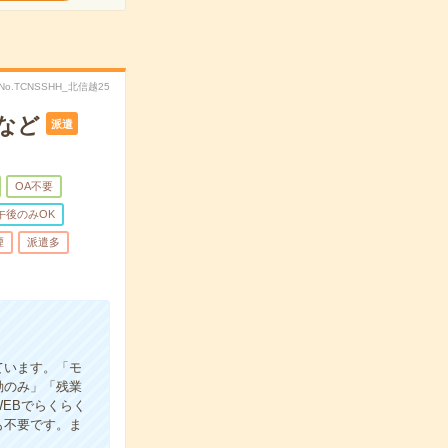
No.TCNSSHH_北信越25
など
派遣
OA不要
午後のみOK
煙
派遣多
ています。「モ
勤のみ」「残業
EBでらくらく
も不要です。ま