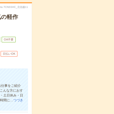
No.TCNSSHC_北信越11
気の軽作
OA不要
日払いOK
お仕事をご紹介
【こんな方におす
し・土日休み・日
な時間に…
つづき