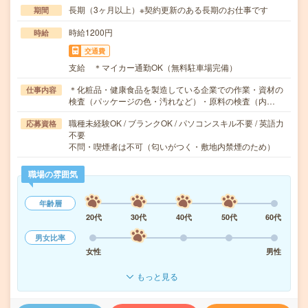
長期（3ヶ月以上）※契約更新のある長期のお仕事です
期間
時給1200円
時給
交通費
支給 ＊マイカー通勤OK（無料駐車場完備）
＊化粧品・健康食品を製造している企業での作業・資材の
仕事内容
検査（パッケージの色・汚れなど）・原料の検査（内…
職種未経験OK / ブランクOK / パソコンスキル不要 / 英語力
応募資格
不要
不問・喫煙者は不可（匂いがつく・敷地内禁煙のため）
職場の雰囲気
年齢層
20代
30代
40代
50代
60代
男女比率
女性
男性
もっと見る