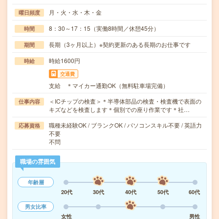
月・火・水・木・金
曜日頻度
8：30～17：15（実働8時間／休憩45分）
時間
長期（3ヶ月以上）※契約更新のある長期のお仕事です
期間
時給1600円
時給
交通費
支給 ＊マイカー通勤OK（無料駐車場完備）
＜ICチップの検査＞＊半導体部品の検査・検査機で表面の
仕事内容
キズなどを検査します＊個別での座り作業です＊社…
職種未経験OK / ブランクOK / パソコンスキル不要 / 英語力
応募資格
不要
不問
職場の雰囲気
年齢層
20代
30代
40代
50代
60代
男女比率
女性
男性