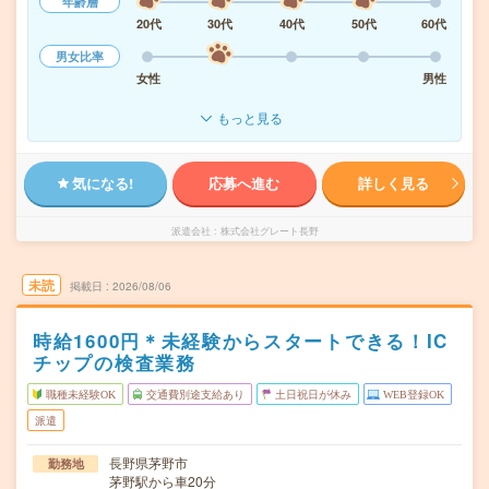
年齢層
20代
30代
40代
50代
60代
男女比率
女性
男性
もっと見る
気になる!
応募へ進む
詳しく見る
派遣会社
株式会社グレート長野
未読
掲載日
2026/08/06
時給1600円＊未経験からスタートできる！IC
チップの検査業務
職種未経験OK
交通費別途支給あり
土日祝日が休み
WEB登録OK
派遣
長野県茅野市
勤務地
茅野駅から車20分