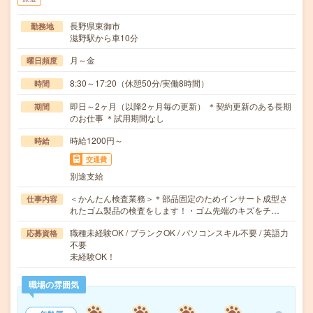
長野県東御市
勤務地
滋野駅から車10分
月～金
曜日頻度
8:30～17:20（休憩50分/実働8時間）
時間
即日～2ヶ月（以降2ヶ月毎の更新） ＊契約更新のある長期
期間
のお仕事 ＊試用期間なし
時給1200円～
時給
交通費
別途支給
＜かんたん検査業務＞＊部品固定のためインサート成型さ
仕事内容
れたゴム製品の検査をします！・ゴム先端のキズをチ…
職種未経験OK / ブランクOK / パソコンスキル不要 / 英語力
応募資格
不要
未経験OK！
職場の雰囲気