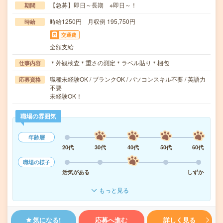
【急募】即日～長期 ※即日～！
期間
時給1250円 月収例 195,750円
時給
交通費
全額支給
＊外観検査＊重さの測定＊ラベル貼り＊梱包
仕事内容
職種未経験OK / ブランクOK / パソコンスキル不要 / 英語力
応募資格
不要
未経験OK！
職場の雰囲気
年齢層
20代
30代
40代
50代
60代
職場の様子
活気がある
しずか
もっと見る
気になる!
応募へ進む
詳しく見る