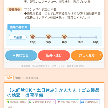
査、製品のエアーブロー、瀬品梱包、製品ブレス作…
ブランクOK / 英語力不要
応募資格
◆経験者歓迎！〇まずは事前登録だけでもOK！履歴書不要
で気軽にオンライン登録★氏名・職種などを入力す…
職場の雰囲気
年齢層
20代
30代
40代
50代
60代
気になる!
応募へ進む
詳しく見る
派遣会社
株式会社綜合キャリアオプション 製造事業部（全国）
未読
掲載日
2026/08/06
【未経験OK＊土日休み】かんたん！ゴム製品
の検査・出荷準備
職種未経験OK
交通費別途支給あり
土日祝日が休み
WEB登録OK
派遣