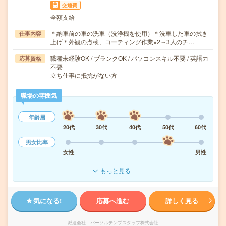
交通費
全額支給
＊納車前の車の洗車（洗浄機を使用）＊洗車した車の拭き
仕事内容
上げ＊外観の点検、コーティング作業※2～3人のチ…
職種未経験OK / ブランクOK / パソコンスキル不要 / 英語力
応募資格
不要
立ち仕事に抵抗がない方
職場の雰囲気
年齢層
20代
30代
40代
50代
60代
男女比率
女性
男性
もっと見る
気になる!
応募へ進む
詳しく見る
派遣会社
パーソルテンプスタッフ株式会社