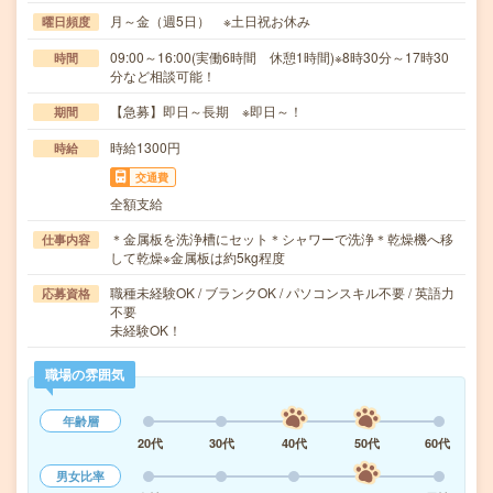
月～金（週5日） ※土日祝お休み
曜日頻度
09:00～16:00(実働6時間 休憩1時間)※8時30分～17時30
時間
分など相談可能！
【急募】即日～長期 ※即日～！
期間
時給1300円
時給
交通費
全額支給
＊金属板を洗浄槽にセット＊シャワーで洗浄＊乾燥機へ移
仕事内容
して乾燥※金属板は約5kg程度
職種未経験OK / ブランクOK / パソコンスキル不要 / 英語力
応募資格
不要
未経験OK！
職場の雰囲気
年齢層
20代
30代
40代
50代
60代
男女比率