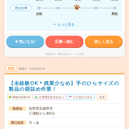
男女比率
女性
男性
もっと見る
気になる!
応募へ進む
詳しく見る
派遣会社
株式会社グレート長野
未読
掲載日
2026/08/06
【未経験OK＊残業少なめ】手のひらサイズの
製品の袋詰め作業！
職種未経験OK
交通費別途支給あり
土日祝日が休み
派遣
長野県安曇野市
勤務地
三溝駅から車6分
月～金
曜日頻度