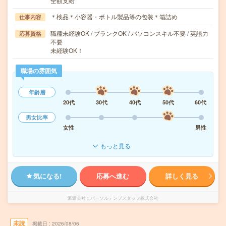
全額支給
＊検品＊小容器・ボトル製品等の包装＊箱詰め
仕事内容
職種未経験OK / ブランクOK / パソコンスキル不要 / 英語力
応募資格
不要
未経験OK！
職場の雰囲気
年齢層
20代
30代
40代
50代
60代
男女比率
女性
男性
もっと見る
気になる!
応募へ進む
詳しく見る
派遣会社
パーソルテンプスタッフ株式会社
未読
掲載日
2026/08/06