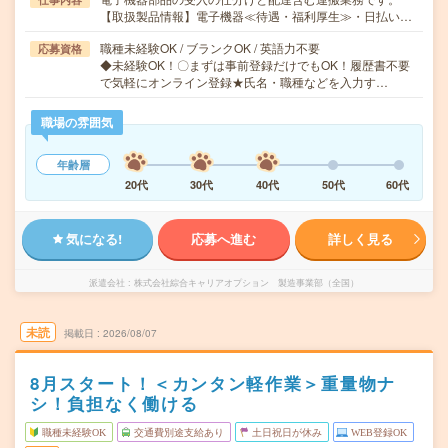
【取扱製品情報】電子機器≪待遇・福利厚生≫・日払い…
職種未経験OK / ブランクOK / 英語力不要
応募資格
◆未経験OK！〇まずは事前登録だけでもOK！履歴書不要
で気軽にオンライン登録★氏名・職種などを入力す…
職場の雰囲気
年齢層
20代
30代
40代
50代
60代
気になる!
応募へ進む
詳しく見る
派遣会社
株式会社綜合キャリアオプション 製造事業部（全国）
未読
掲載日
2026/08/07
8月スタート！＜カンタン軽作業＞重量物ナ
シ！負担なく働ける
職種未経験OK
交通費別途支給あり
土日祝日が休み
WEB登録OK