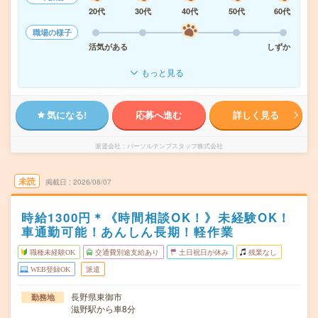
20代
30代
40代
50代
60代
職場の様子
活気がある
しずか
もっと見る
気になる!
応募へ進む
詳しく見る
派遣会社
パーソルテンプスタッフ株式会社
未読
掲載日
2026/08/07
時給1300円＊《時間相談OK！》未経験OK！
車通勤可能！あんしん長期！軽作業
職種未経験OK
交通費別途支給あり
土日祝日が休み
残業なし
WEB登録OK
派遣
長野県東御市
勤務地
滋野駅から車8分