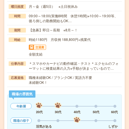
月～金（週5日） ※土日祝休み
曜日頻度
09:00～18:00(実働8時間 休憩1時間)※10:00～19:00等、
時間
後ろ倒しの勤務開始もOK…
【急募】即日～長期 ※8月～！
期間
時給1180円 月収例 188,800円+残業代
時給
交通費
全額支給
＊スマホやカーナビの動作確認・テスト＊エクセルのフォ
仕事内容
ーマットに検査結果の入力※手順が決まっているので…
職種未経験OK / ブランクOK / 英語力不要
応募資格
未経験OK！
職場の雰囲気
年齢層
20代
30代
40代
50代
60代
職場の様子
活気がある
しずか