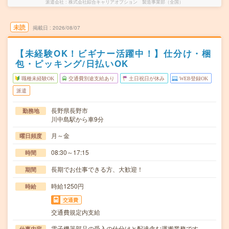
派遣会社
株式会社綜合キャリアオプション 製造事業部（全国）
未読
掲載日
2026/08/07
【未経験OK！ビギナー活躍中！】仕分け・梱
包・ピッキング/日払いOK
職種未経験OK
交通費別途支給あり
土日祝日が休み
WEB登録OK
派遣
長野県長野市
勤務地
川中島駅から車9分
月～金
曜日頻度
08:30～17:15
時間
長期でお仕事できる方、大歓迎！
期間
時給1250円
時給
交通費
交通費規定内支給
電子機器部品の受入の仕分けと配達含む運搬業務です。
仕事内容