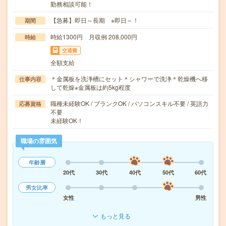
勤務相談可能！
【急募】即日～長期 ※即日～！
期間
時給1300円 月収例 208,000円
時給
交通費
全額支給
＊金属板を洗浄槽にセット＊シャワーで洗浄＊乾燥機へ移
仕事内容
して乾燥※金属板は約5kg程度
職種未経験OK / ブランクOK / パソコンスキル不要 / 英語力
応募資格
不要
未経験OK！
職場の雰囲気
年齢層
20代
30代
40代
50代
60代
男女比率
女性
男性
もっと見る