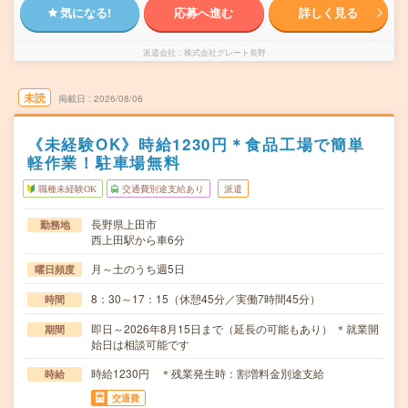
気になる!
応募へ進む
詳しく見る
派遣会社
株式会社グレート長野
未読
掲載日
2026/08/06
《未経験OK》時給1230円＊食品工場で簡単
軽作業！駐車場無料
職種未経験OK
交通費別途支給あり
派遣
長野県上田市
勤務地
西上田駅から車6分
月～土のうち週5日
曜日頻度
8：30～17：15（休憩45分／実働7時間45分）
時間
即日～2026年8月15日まで（延長の可能もあり） ＊就業開
期間
始日は相談可能です
時給1230円 ＊残業発生時：割増料金別途支給
時給
交通費