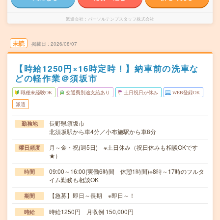
派遣会社
パーソルテンプスタッフ株式会社
未読
掲載日
2026/08/07
【時給1250円×16時定時！】納車前の洗車な
どの軽作業＠須坂市
職種未経験OK
交通費別途支給あり
土日祝日が休み
WEB登録OK
派遣
長野県須坂市
勤務地
北須坂駅から車4分／小布施駅から車8分
月～金・祝(週5日) ※土日休み（祝日休みも相談OKです
曜日頻度
★）
09:00～16:00(実働6時間 休憩1時間)※8時～17時のフルタ
時間
イム勤務も相談OK
【急募】即日～長期 ※即日～！
期間
時給1250円 月収例 150,000円
時給