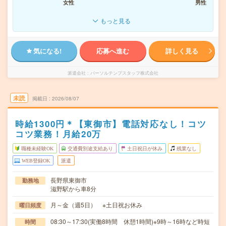
女性
男性
もっと見る
気になる!
応募へ進む
詳しく見る
派遣会社
パーソルテンプスタッフ株式会社
未読
掲載日
2026/08/07
時給1300円＊【東御市】電話対応なし！コツ
コツ業務！月給20万
職種未経験OK
交通費別途支給あり
土日祝日が休み
残業なし
WEB登録OK
派遣
長野県東御市
勤務地
滋野駅から車8分
月～金（週5日） ※土日祝お休み
曜日頻度
08:30～17:30(実働8時間 休憩1時間)※9時～16時など時短
時間