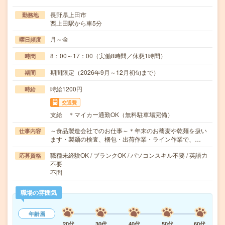
長野県上田市
勤務地
西上田駅から車5分
月～金
曜日頻度
8：00～17：00（実働8時間／休憩1時間）
時間
期間限定（2026年9月～12月初旬まで）
期間
時給1200円
時給
交通費
支給 ＊マイカー通勤OK（無料駐車場完備）
～食品製造会社でのお仕事～＊年末のお蕎麦や乾麺を扱い
仕事内容
ます・製麺の検査、梱包・出荷作業・ライン作業で、…
職種未経験OK / ブランクOK / パソコンスキル不要 / 英語力
応募資格
不要
不問
職場の雰囲気
年齢層
20代
30代
40代
50代
60代