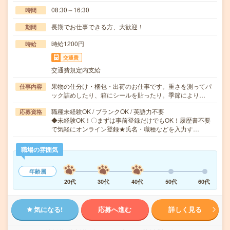
08:30～16:30
時間
長期でお仕事できる方、大歓迎！
期間
時給1200円
時給
交通費
交通費規定内支給
果物の仕分け・梱包・出荷のお仕事です。重さを測ってパ
仕事内容
ック詰めしたり、箱にシールを貼ったり。季節により…
職種未経験OK / ブランクOK / 英語力不要
応募資格
◆未経験OK！〇まずは事前登録だけでもOK！履歴書不要
で気軽にオンライン登録★氏名・職種などを入力す…
職場の雰囲気
年齢層
20代
30代
40代
50代
60代
気になる!
応募へ進む
詳しく見る