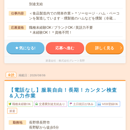
別途支給
＜食品製造内での簡単作業＞＊ソーセージ・ハム・ベーコ
仕事内容
ンを製造しています・燻製後のハムなどを燻製（冷蔵…
職種未経験OK / ブランクOK / 英語力不要
応募資格
＊未経験OK！＊資格不問！
気になる!
応募へ進む
詳しく見る
派遣会社
株式会社グレート長野
未読
掲載日
2026/08/06
【電話なし】服装自由！長期！カンタン検査
＆入力作業
職種未経験OK
交通費別途支給あり
土日祝日が休み
WEB登録OK
派遣
長野県長野市
勤務地
長野駅から徒歩5分