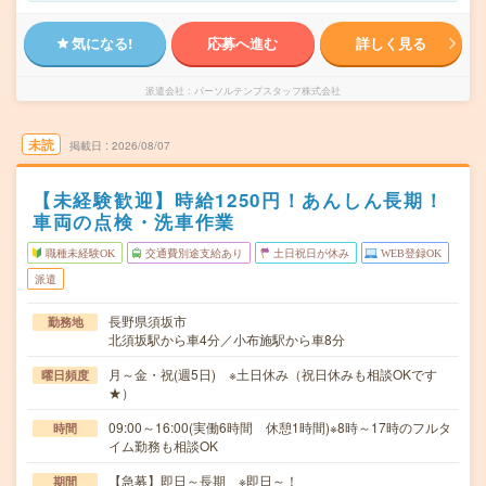
気になる!
応募へ進む
詳しく見る
派遣会社
パーソルテンプスタッフ株式会社
未読
掲載日
2026/08/07
【未経験歓迎】時給1250円！あんしん長期！
車両の点検・洗車作業
職種未経験OK
交通費別途支給あり
土日祝日が休み
WEB登録OK
派遣
長野県須坂市
勤務地
北須坂駅から車4分／小布施駅から車8分
月～金・祝(週5日) ※土日休み（祝日休みも相談OKです
曜日頻度
★）
09:00～16:00(実働6時間 休憩1時間)※8時～17時のフルタ
時間
イム勤務も相談OK
【急募】即日～長期 ※即日～！
期間