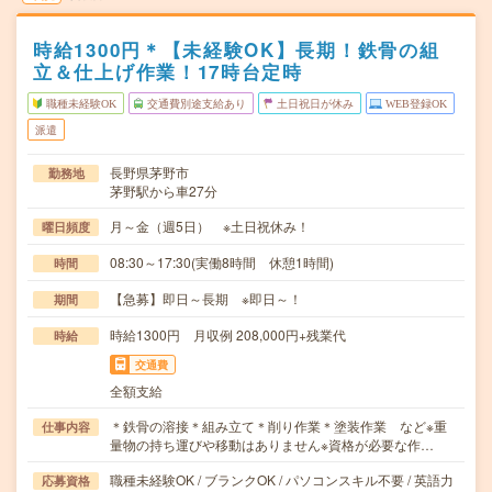
時給1300円＊【未経験OK】長期！鉄骨の組
立＆仕上げ作業！17時台定時
職種未経験OK
交通費別途支給あり
土日祝日が休み
WEB登録OK
派遣
長野県茅野市
勤務地
茅野駅から車27分
月～金（週5日） ※土日祝休み！
曜日頻度
08:30～17:30(実働8時間 休憩1時間)
時間
【急募】即日～長期 ※即日～！
期間
時給1300円 月収例 208,000円+残業代
時給
交通費
全額支給
＊鉄骨の溶接＊組み立て＊削り作業＊塗装作業 など※重
仕事内容
量物の持ち運びや移動はありません※資格が必要な作…
職種未経験OK / ブランクOK / パソコンスキル不要 / 英語力
応募資格