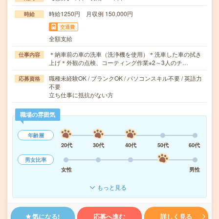
時給1250円 月収例 150,000円
時給
交通費
全額支給
＊納車前の車の洗車（洗浄機を使用）＊洗車した車の拭き
仕事内容
上げ＊外観の点検、コーティング作業※2～3人のチ…
職種未経験OK / ブランクOK / パソコンスキル不要 / 英語力
応募資格
不要
立ち仕事に抵抗がない方
職場の雰囲気
年齢層
20代
30代
40代
50代
60代
男女比率
女性
男性
もっと見る
気になる!
応募へ進む
詳しく見る