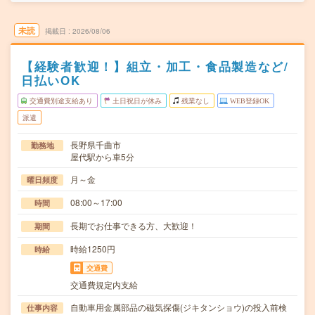
未読
掲載日
2026/08/06
【経験者歓迎！】組立・加工・食品製造など/
日払いOK
交通費別途支給あり
土日祝日が休み
残業なし
WEB登録OK
派遣
長野県千曲市
勤務地
屋代駅から車5分
月～金
曜日頻度
08:00～17:00
時間
長期でお仕事できる方、大歓迎！
期間
時給1250円
時給
交通費
交通費規定内支給
自動車用金属部品の磁気探傷(ジキタンショウ)の投入前検
仕事内容