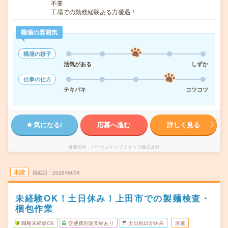
不要
工場での勤務経験ある方優遇！
職場の雰囲気
職場の様子
活気がある
しずか
仕事の仕方
テキパキ
コツコツ
気になる!
応募へ進む
詳しく見る
派遣会社
パーソルテンプスタッフ株式会社
未読
掲載日
2026/08/06
未経験OK！土日休み！上田市での製麺検査・
梱包作業
職種未経験OK
交通費別途支給あり
土日祝日が休み
派遣