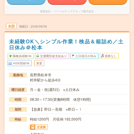
派遣会社
パーソルテンプスタッフ株式会社
未読
掲載日
2026/08/06
未経験OK＼シンプル作業！検品＆箱詰め／土
日休み＠松本
職種未経験OK
交通費別途支給あり
土日祝日が休み
残業なし
WEB登録OK
派遣
長野県松本市
勤務地
村井駅から徒歩4分
月～金・祝(週5日) ※土日休み
曜日頻度
08:30～17:30(実働8時間 休憩1時間)
時間
【急募】即日～長期 ※即日～！
期間
時給1200円 月収例 192,000円
時給
交通費