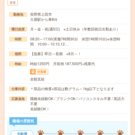
派遣
長野県上田市
勤務地
大屋駅から車8分
月～金・祝(週5日) ※土日休み（年数回祝日出勤あり）
曜日頻度
08:20～17:00(実働7時間30分 休憩1時間10分)※休憩時
時間
間 10:00～10:10,12…
【急募】即日～長期 ※8月～！
期間
時給1250円 月収例 187,500円+残業代
時給
交通費
全額支給
＊部品の検査※部品は数グラム～1kg以下となります
仕事内容
職種未経験OK / ブランクOK / パソコンスキル不要 / 英語力
応募資格
不要
未経験OK！
職場の雰囲気
年齢層