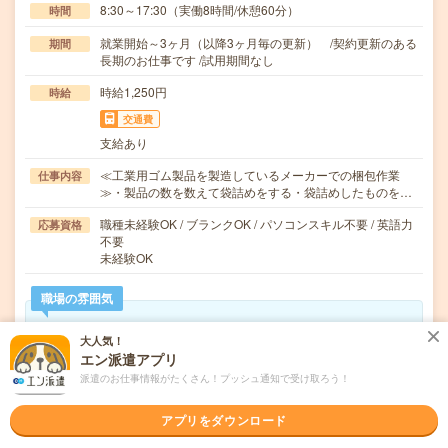
8:30～17:30（実働8時間/休憩60分）
時間
就業開始～3ヶ月（以降3ヶ月毎の更新） /契約更新のある
期間
長期のお仕事です /試用期間なし
時給1,250円
時給
交通費
支給あり
≪工業用ゴム製品を製造しているメーカーでの梱包作業
仕事内容
≫・製品の数を数えて袋詰めをする・袋詰めしたものを…
職種未経験OK / ブランクOK / パソコンスキル不要 / 英語力
応募資格
不要
未経験OK
職場の雰囲気
年齢層
大人気！
エン派遣アプリ
20代
30代
40代
50代
60代
派遣のお仕事情報がたくさん！プッシュ通知で受け取ろう！
男女比率
女性
男性
アプリをダウンロード
もっと見る