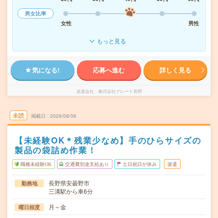
男女比率
女性
男性
もっと見る
気になる!
応募へ進む
詳しく見る
派遣会社
株式会社グレート長野
未読
掲載日
2026/08/06
【未経験OK＊残業少なめ】手のひらサイズの
製品の袋詰め作業！
職種未経験OK
交通費別途支給あり
土日祝日が休み
派遣
長野県安曇野市
勤務地
三溝駅から車6分
月～金
曜日頻度