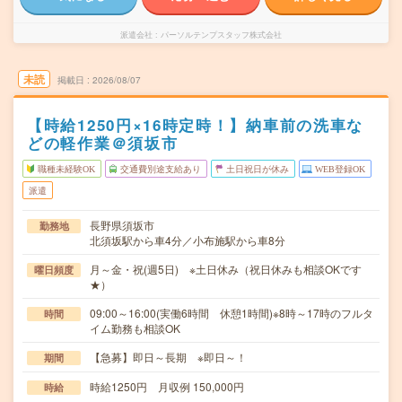
派遣会社
パーソルテンプスタッフ株式会社
未読
掲載日
2026/08/07
【時給1250円×16時定時！】納車前の洗車な
どの軽作業＠須坂市
職種未経験OK
交通費別途支給あり
土日祝日が休み
WEB登録OK
派遣
長野県須坂市
勤務地
北須坂駅から車4分／小布施駅から車8分
月～金・祝(週5日) ※土日休み（祝日休みも相談OKです
曜日頻度
★）
09:00～16:00(実働6時間 休憩1時間)※8時～17時のフルタ
時間
イム勤務も相談OK
【急募】即日～長期 ※即日～！
期間
時給1250円 月収例 150,000円
時給