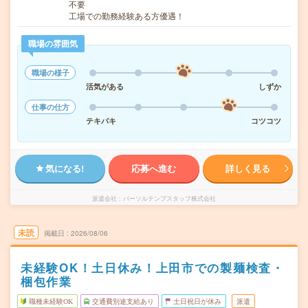
不要
工場での勤務経験ある方優遇！
職場の雰囲気
職場の様子
活気がある
しずか
仕事の仕方
テキパキ
コツコツ
気になる!
応募へ進む
詳しく見る
派遣会社
パーソルテンプスタッフ株式会社
未読
掲載日
2026/08/06
未経験OK！土日休み！上田市での製麺検査・
梱包作業
職種未経験OK
交通費別途支給あり
土日祝日が休み
派遣