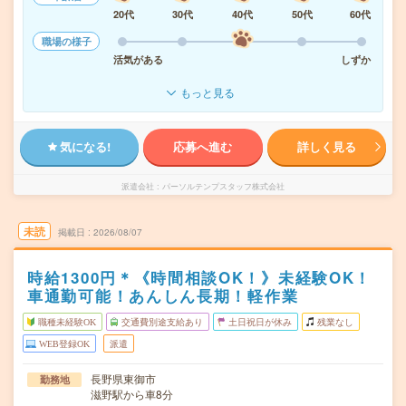
20代
30代
40代
50代
60代
職場の様子
活気がある
しずか
もっと見る
気になる!
応募へ進む
詳しく見る
派遣会社
パーソルテンプスタッフ株式会社
未読
掲載日
2026/08/07
時給1300円＊《時間相談OK！》未経験OK！
車通勤可能！あんしん長期！軽作業
職種未経験OK
交通費別途支給あり
土日祝日が休み
残業なし
WEB登録OK
派遣
長野県東御市
勤務地
滋野駅から車8分