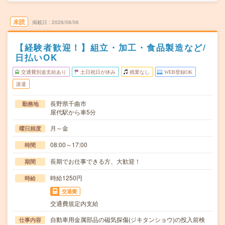
未読
掲載日
2026/08/06
【経験者歓迎！】組立・加工・食品製造など/
日払いOK
交通費別途支給あり
土日祝日が休み
残業なし
WEB登録OK
派遣
長野県千曲市
勤務地
屋代駅から車5分
月～金
曜日頻度
08:00～17:00
時間
長期でお仕事できる方、大歓迎！
期間
時給1250円
時給
交通費
交通費規定内支給
自動車用金属部品の磁気探傷(ジキタンショウ)の投入前検
仕事内容