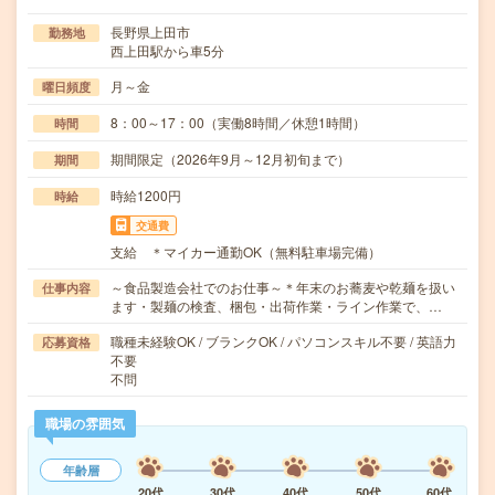
長野県上田市
勤務地
西上田駅から車5分
月～金
曜日頻度
8：00～17：00（実働8時間／休憩1時間）
時間
期間限定（2026年9月～12月初旬まで）
期間
時給1200円
時給
交通費
支給 ＊マイカー通勤OK（無料駐車場完備）
～食品製造会社でのお仕事～＊年末のお蕎麦や乾麺を扱い
仕事内容
ます・製麺の検査、梱包・出荷作業・ライン作業で、…
職種未経験OK / ブランクOK / パソコンスキル不要 / 英語力
応募資格
不要
不問
職場の雰囲気
年齢層
20代
30代
40代
50代
60代