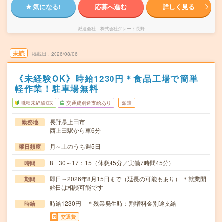
気になる!
応募へ進む
詳しく見る
派遣会社
株式会社グレート長野
未読
掲載日
2026/08/06
《未経験OK》時給1230円＊食品工場で簡単
軽作業！駐車場無料
職種未経験OK
交通費別途支給あり
派遣
長野県上田市
勤務地
西上田駅から車6分
月～土のうち週5日
曜日頻度
8：30～17：15（休憩45分／実働7時間45分）
時間
即日～2026年8月15日まで（延長の可能もあり） ＊就業開
期間
始日は相談可能です
時給1230円 ＊残業発生時：割増料金別途支給
時給
交通費