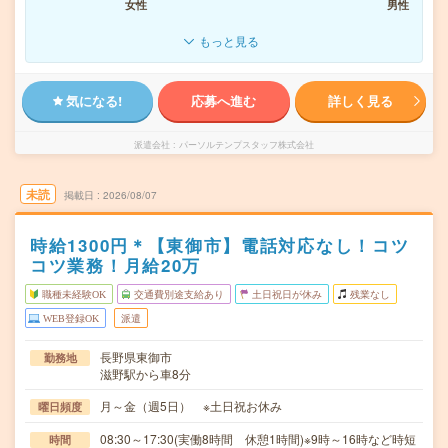
女性
男性
もっと見る
気になる!
応募へ進む
詳しく見る
派遣会社
パーソルテンプスタッフ株式会社
未読
掲載日
2026/08/07
時給1300円＊【東御市】電話対応なし！コツ
コツ業務！月給20万
職種未経験OK
交通費別途支給あり
土日祝日が休み
残業なし
WEB登録OK
派遣
長野県東御市
勤務地
滋野駅から車8分
月～金（週5日） ※土日祝お休み
曜日頻度
08:30～17:30(実働8時間 休憩1時間)※9時～16時など時短
時間