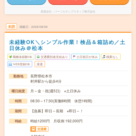
派遣会社
パーソルテンプスタッフ株式会社
未読
掲載日
2026/08/06
未経験OK＼シンプル作業！検品＆箱詰め／土
日休み＠松本
職種未経験OK
交通費別途支給あり
土日祝日が休み
残業なし
WEB登録OK
派遣
長野県松本市
勤務地
村井駅から徒歩4分
月～金・祝(週5日) ※土日休み
曜日頻度
08:30～17:30(実働8時間 休憩1時間)
時間
【急募】即日～長期 ※即日～！
期間
時給1200円 月収例 192,000円
時給
交通費