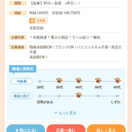
【急募】即日～長期 ※即日～！
期間
時給1250円 月収例 195,750円
時給
交通費
全額支給
＊外観検査＊重さの測定＊ラベル貼り＊梱包
仕事内容
職種未経験OK / ブランクOK / パソコンスキル不要 / 英語力
応募資格
不要
未経験OK！
職場の雰囲気
年齢層
20代
30代
40代
50代
60代
職場の様子
活気がある
しずか
もっと見る
気になる!
応募へ進む
詳しく見る