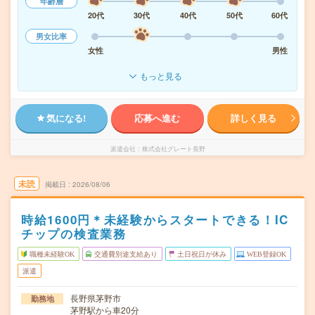
年齢層
20代
30代
40代
50代
60代
男女比率
女性
男性
もっと見る
気になる!
応募へ進む
詳しく見る
派遣会社
株式会社グレート長野
未読
掲載日
2026/08/06
時給1600円＊未経験からスタートできる！IC
チップの検査業務
職種未経験OK
交通費別途支給あり
土日祝日が休み
WEB登録OK
派遣
長野県茅野市
勤務地
茅野駅から車20分