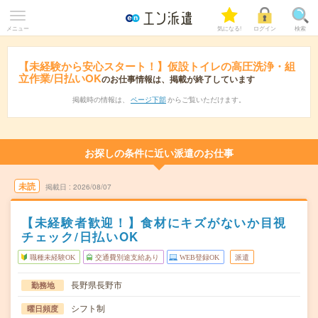
メニュー
気になる!
ログイン
検索
【未経験から安心スタート！】仮設トイレの高圧洗浄・組
立作業/日払いOK
のお仕事情報は、掲載が終了しています
掲載時の情報は、
ページ下部
からご覧いただけます。
お探しの条件に近い派遣のお仕事
未読
掲載日
2026/08/07
【未経験者歓迎！】食材にキズがないか目視
チェック/日払いOK
職種未経験OK
交通費別途支給あり
WEB登録OK
派遣
長野県長野市
勤務地
シフト制
曜日頻度