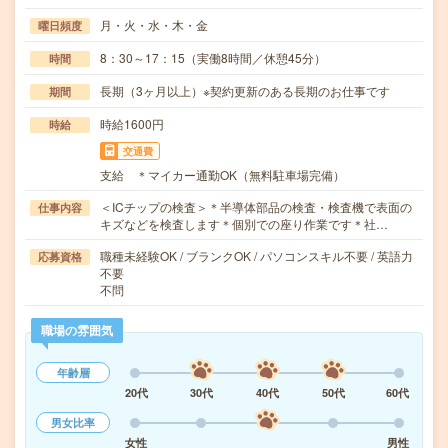
月・火・水・木・金
曜日頻度
8：30～17：15（実働8時間／休憩45分）
時間
長期（3ヶ月以上）※契約更新のある長期のお仕事です
期間
時給1600円
時給
交通費
支給 ＊マイカー通勤OK（無料駐車場完備）
＜ICチップの検査＞＊半導体部品の検査・検査機で表面の
仕事内容
キズなどを検査します＊個別での座り作業です＊社…
職種未経験OK / ブランクOK / パソコンスキル不要 / 英語力
応募資格
不要
不問
職場の雰囲気
年齢層
20代
30代
40代
50代
60代
男女比率
女性
男性