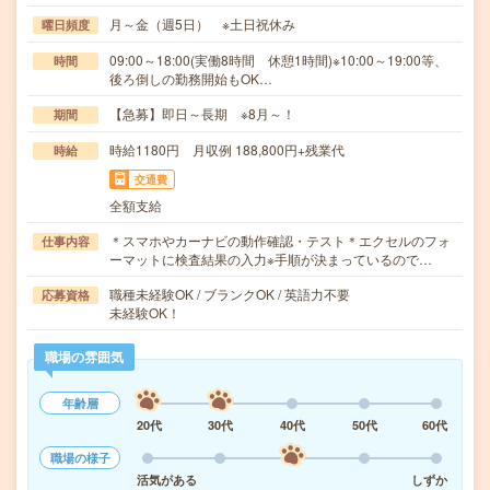
月～金（週5日） ※土日祝休み
曜日頻度
09:00～18:00(実働8時間 休憩1時間)※10:00～19:00等、
時間
後ろ倒しの勤務開始もOK…
【急募】即日～長期 ※8月～！
期間
時給1180円 月収例 188,800円+残業代
時給
交通費
全額支給
＊スマホやカーナビの動作確認・テスト＊エクセルのフォ
仕事内容
ーマットに検査結果の入力※手順が決まっているので…
職種未経験OK / ブランクOK / 英語力不要
応募資格
未経験OK！
職場の雰囲気
年齢層
20代
30代
40代
50代
60代
職場の様子
活気がある
しずか