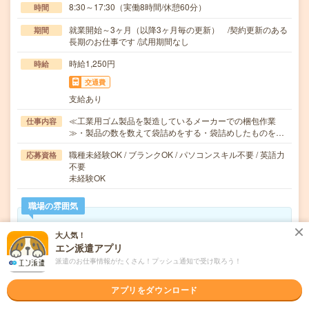
8:30～17:30（実働8時間/休憩60分）
時間
就業開始～3ヶ月（以降3ヶ月毎の更新） /契約更新のある
期間
長期のお仕事です /試用期間なし
時給1,250円
時給
交通費
支給あり
≪工業用ゴム製品を製造しているメーカーでの梱包作業
仕事内容
≫・製品の数を数えて袋詰めをする・袋詰めしたものを…
職種未経験OK / ブランクOK / パソコンスキル不要 / 英語力
応募資格
不要
未経験OK
職場の雰囲気
年齢層
大人気！
エン派遣アプリ
20代
30代
40代
50代
60代
派遣のお仕事情報がたくさん！プッシュ通知で受け取ろう！
男女比率
女性
男性
アプリをダウンロード
もっと見る