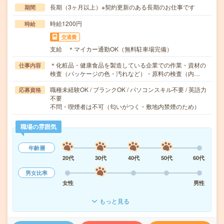
長期（3ヶ月以上）※契約更新のある長期のお仕事です
期間
時給1200円
時給
交通費
支給 ＊マイカー通勤OK（無料駐車場完備）
＊化粧品・健康食品を製造している企業での作業・資材の
仕事内容
検査（パッケージの色・汚れなど）・原料の検査（内…
職種未経験OK / ブランクOK / パソコンスキル不要 / 英語力
応募資格
不要
不問・喫煙者は不可（匂いがつく・敷地内禁煙のため）
職場の雰囲気
年齢層
20代
30代
40代
50代
60代
男女比率
女性
男性
もっと見る