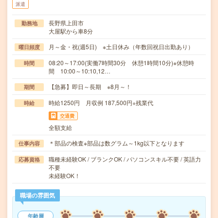
派遣
長野県上田市
勤務地
大屋駅から車8分
月～金・祝(週5日) ※土日休み（年数回祝日出勤あり）
曜日頻度
08:20～17:00(実働7時間30分 休憩1時間10分)※休憩時
時間
間 10:00～10:10,12…
【急募】即日～長期 ※8月～！
期間
時給1250円 月収例 187,500円+残業代
時給
交通費
全額支給
＊部品の検査※部品は数グラム～1kg以下となります
仕事内容
職種未経験OK / ブランクOK / パソコンスキル不要 / 英語力
応募資格
不要
未経験OK！
職場の雰囲気
年齢層