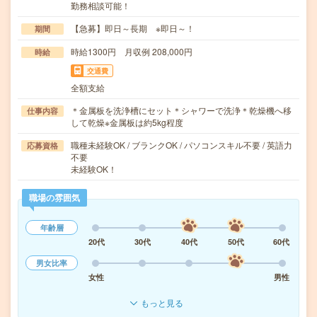
勤務相談可能！
【急募】即日～長期 ※即日～！
期間
時給1300円 月収例 208,000円
時給
交通費
全額支給
＊金属板を洗浄槽にセット＊シャワーで洗浄＊乾燥機へ移
仕事内容
して乾燥※金属板は約5kg程度
職種未経験OK / ブランクOK / パソコンスキル不要 / 英語力
応募資格
不要
未経験OK！
職場の雰囲気
年齢層
20代
30代
40代
50代
60代
男女比率
女性
男性
もっと見る