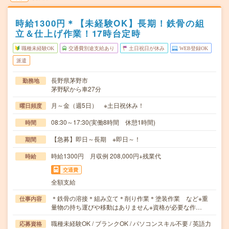
時給1300円＊【未経験OK】長期！鉄骨の組
立＆仕上げ作業！17時台定時
職種未経験OK
交通費別途支給あり
土日祝日が休み
WEB登録OK
派遣
長野県茅野市
勤務地
茅野駅から車27分
月～金（週5日） ※土日祝休み！
曜日頻度
08:30～17:30(実働8時間 休憩1時間)
時間
【急募】即日～長期 ※即日～！
期間
時給1300円 月収例 208,000円+残業代
時給
交通費
全額支給
＊鉄骨の溶接＊組み立て＊削り作業＊塗装作業 など※重
仕事内容
量物の持ち運びや移動はありません※資格が必要な作…
職種未経験OK / ブランクOK / パソコンスキル不要 / 英語力
応募資格