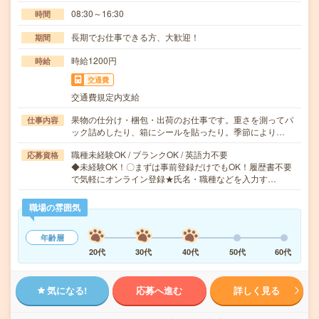
08:30～16:30
時間
長期でお仕事できる方、大歓迎！
期間
時給1200円
時給
交通費
交通費規定内支給
果物の仕分け・梱包・出荷のお仕事です。重さを測ってパ
仕事内容
ック詰めしたり、箱にシールを貼ったり。季節により…
職種未経験OK / ブランクOK / 英語力不要
応募資格
◆未経験OK！〇まずは事前登録だけでもOK！履歴書不要
で気軽にオンライン登録★氏名・職種などを入力す…
職場の雰囲気
年齢層
20代
30代
40代
50代
60代
気になる!
応募へ進む
詳しく見る