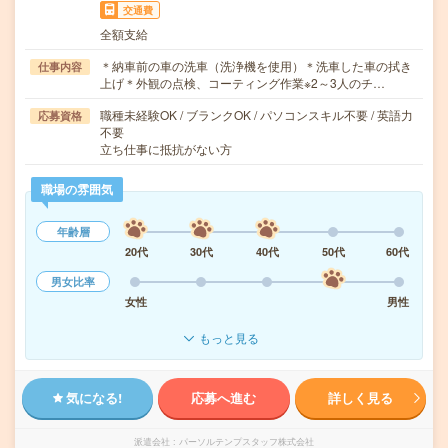
交通費
全額支給
＊納車前の車の洗車（洗浄機を使用）＊洗車した車の拭き
仕事内容
上げ＊外観の点検、コーティング作業※2～3人のチ…
職種未経験OK / ブランクOK / パソコンスキル不要 / 英語力
応募資格
不要
立ち仕事に抵抗がない方
職場の雰囲気
年齢層
20代
30代
40代
50代
60代
男女比率
女性
男性
もっと見る
気になる!
応募へ進む
詳しく見る
派遣会社
パーソルテンプスタッフ株式会社