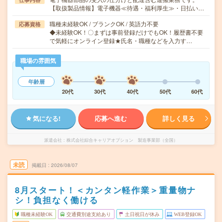
【取扱製品情報】電子機器≪待遇・福利厚生≫・日払い…
職種未経験OK / ブランクOK / 英語力不要
応募資格
◆未経験OK！〇まずは事前登録だけでもOK！履歴書不要
で気軽にオンライン登録★氏名・職種などを入力す…
職場の雰囲気
年齢層
20代
30代
40代
50代
60代
気になる!
応募へ進む
詳しく見る
派遣会社
株式会社綜合キャリアオプション 製造事業部（全国）
未読
掲載日
2026/08/07
8月スタート！＜カンタン軽作業＞重量物ナ
シ！負担なく働ける
職種未経験OK
交通費別途支給あり
土日祝日が休み
WEB登録OK