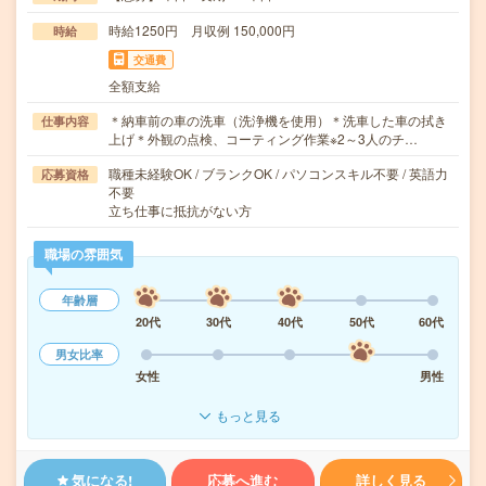
時給1250円 月収例 150,000円
時給
交通費
全額支給
＊納車前の車の洗車（洗浄機を使用）＊洗車した車の拭き
仕事内容
上げ＊外観の点検、コーティング作業※2～3人のチ…
職種未経験OK / ブランクOK / パソコンスキル不要 / 英語力
応募資格
不要
立ち仕事に抵抗がない方
職場の雰囲気
年齢層
20代
30代
40代
50代
60代
男女比率
女性
男性
もっと見る
気になる!
応募へ進む
詳しく見る