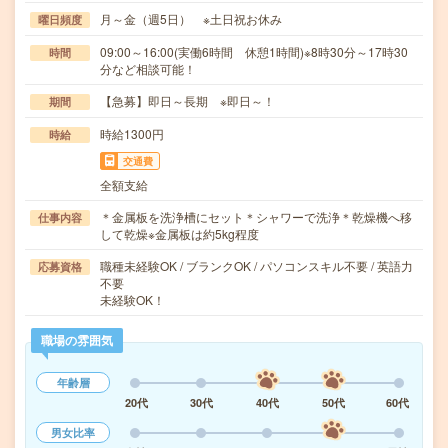
月～金（週5日） ※土日祝お休み
曜日頻度
09:00～16:00(実働6時間 休憩1時間)※8時30分～17時30
時間
分など相談可能！
【急募】即日～長期 ※即日～！
期間
時給1300円
時給
交通費
全額支給
＊金属板を洗浄槽にセット＊シャワーで洗浄＊乾燥機へ移
仕事内容
して乾燥※金属板は約5kg程度
職種未経験OK / ブランクOK / パソコンスキル不要 / 英語力
応募資格
不要
未経験OK！
職場の雰囲気
年齢層
20代
30代
40代
50代
60代
男女比率