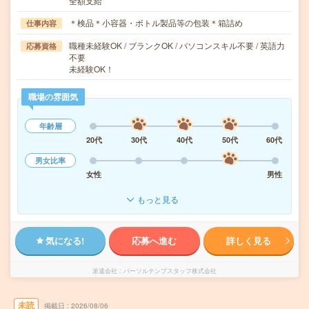
全額支給
＊検品＊小容器・ボトル製品等の包装＊箱詰め
仕事内容
職種未経験OK / ブランクOK / パソコンスキル不要 / 英語力
応募資格
不要
未経験OK！
職場の雰囲気
年齢層
20代
30代
40代
50代
60代
男女比率
女性
男性
もっと見る
気になる!
応募へ進む
詳しく見る
派遣会社
パーソルテンプスタッフ株式会社
未読
掲載日
2026/08/06