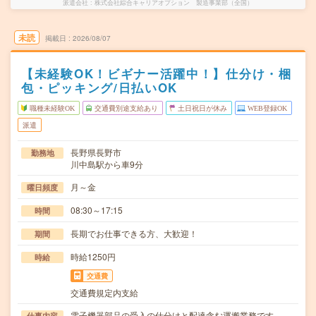
派遣会社
株式会社綜合キャリアオプション 製造事業部（全国）
未読
掲載日
2026/08/07
【未経験OK！ビギナー活躍中！】仕分け・梱
包・ピッキング/日払いOK
職種未経験OK
交通費別途支給あり
土日祝日が休み
WEB登録OK
派遣
長野県長野市
勤務地
川中島駅から車9分
月～金
曜日頻度
08:30～17:15
時間
長期でお仕事できる方、大歓迎！
期間
時給1250円
時給
交通費
交通費規定内支給
電子機器部品の受入の仕分けと配達含む運搬業務です。
仕事内容