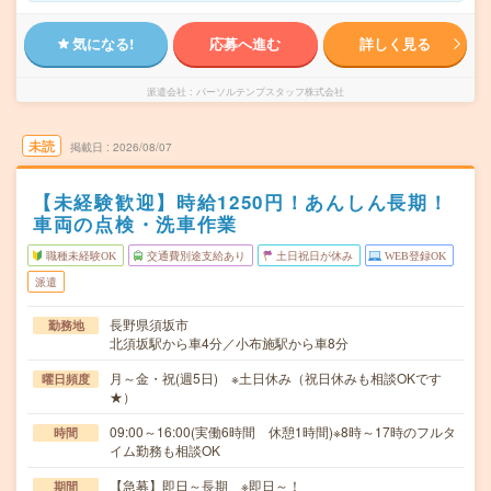
気になる!
応募へ進む
詳しく見る
派遣会社
パーソルテンプスタッフ株式会社
未読
掲載日
2026/08/07
【未経験歓迎】時給1250円！あんしん長期！
車両の点検・洗車作業
職種未経験OK
交通費別途支給あり
土日祝日が休み
WEB登録OK
派遣
長野県須坂市
勤務地
北須坂駅から車4分／小布施駅から車8分
月～金・祝(週5日) ※土日休み（祝日休みも相談OKです
曜日頻度
★）
09:00～16:00(実働6時間 休憩1時間)※8時～17時のフルタ
時間
イム勤務も相談OK
【急募】即日～長期 ※即日～！
期間