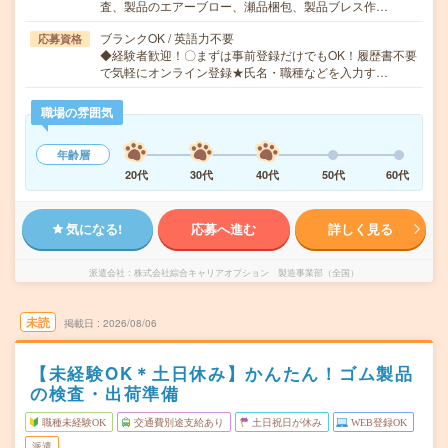
査、製品のエアーブロー、瀬品梱包、製品ブレス作…
ブランクOK / 英語力不要
応募資格
◆経験者歓迎！〇まずは事前登録だけでもOK！履歴書不要
で気軽にオンライン登録★氏名・職種などを入力す…
職場の雰囲気
年齢層
20代
30代
40代
50代
60代
気になる!
応募へ進む
詳しく見る
派遣会社
株式会社綜合キャリアオプション 製造事業部（全国）
未読
掲載日
2026/08/06
【未経験OK＊土日休み】かんたん！ゴム製品
の検査・出荷準備
職種未経験OK
交通費別途支給あり
土日祝日が休み
WEB登録OK
派遣