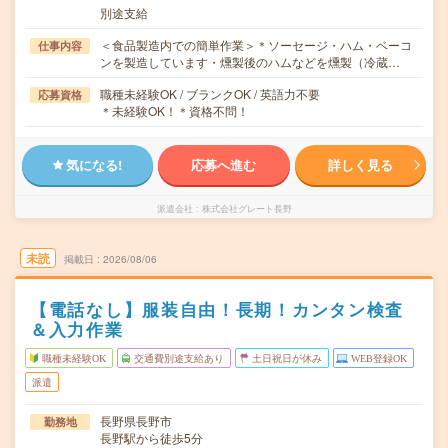
別途支給
＜食品製造内での簡単作業＞＊ソーセージ・ハム・ベーコ
仕事内容
ンを製造しています・燻製後のハムなどを燻製（冷蔵…
職種未経験OK / ブランクOK / 英語力不要
応募資格
＊未経験OK！＊資格不問！
気になる!
応募へ進む
詳しく見る
派遣会社
株式会社グレート長野
未読
掲載日
2026/08/06
【電話なし】服装自由！長期！カンタン検査
＆入力作業
職種未経験OK
交通費別途支給あり
土日祝日が休み
WEB登録OK
派遣
長野県長野市
勤務地
長野駅から徒歩5分