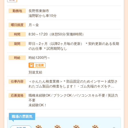
長野県東御市
勤務地
滋野駅から車10分
月～金
曜日頻度
8:30～17:20（休憩50分/実働8時間）
時間
即日～2ヶ月（以降2ヶ月毎の更新） ＊契約更新のある長期
期間
のお仕事 ＊試用期間なし
時給1200円～
時給
交通費
別途支給
＜かんたん検査業務＞＊部品固定のためインサート成型さ
仕事内容
れたゴム製品の検査をします！・ゴム先端のキズをチ…
職種未経験OK / ブランクOK / パソコンスキル不要 / 英語力
応募資格
不要
未経験OK！
職場の雰囲気