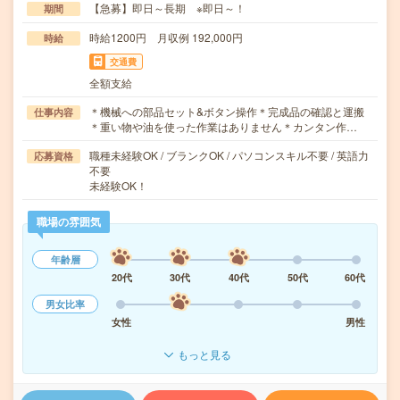
【急募】即日～長期 ※即日～！
期間
時給1200円 月収例 192,000円
時給
交通費
全額支給
＊機械への部品セット&ボタン操作＊完成品の確認と運搬
仕事内容
＊重い物や油を使った作業はありません＊カンタン作…
職種未経験OK / ブランクOK / パソコンスキル不要 / 英語力
応募資格
不要
未経験OK！
職場の雰囲気
年齢層
20代
30代
40代
50代
60代
男女比率
女性
男性
もっと見る