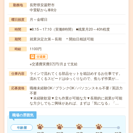
長野県安曇野市
勤務地
中萱駅から車8分
月～金曜日
曜日頻度
■8:15～17:10（実働8時間） ■残業月20～40h程度
時間
就業決定次第～長期 ＊開始日相談可能
期間
1100円
時給
交通費
※交通費実費3万円/月まで支給
ラインで流れてくる部品セットを箱詰めするお仕事です。
仕事内容
流れてくるスピードはゆっくりなので、焦らず作業が…
職種未経験OK / ブランクOK / パソコンスキル不要 / 英語力
応募資格
不要
▼未経験歓迎▼立ち作業が可能な方▼長期的に就業が可能
な方少しでもご興味があれば、まずは「気になる」「…
職場の雰囲気
年齢層