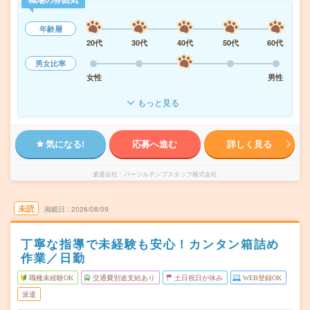
年齢層
20代
30代
40代
50代
60代
男女比率
女性
男性
もっと見る
気になる!
応募へ進む
詳しく見る
派遣会社
パーソルテンプスタッフ株式会社
未読
掲載日
2026/08/09
丁寧な指導で未経験も安心！カンタン箱詰め
作業／日勤
職種未経験OK
交通費別途支給あり
土日祝日が休み
WEB登録OK
派遣