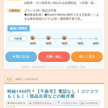
自動車・ガス器具等に使われる金属部品。≪待遇・福…
ブランクOK / 英語力不要
応募資格
◆経験者歓迎！◆ExcelやWordの操作できる方歓迎！〇ま
ずは事前登録だけでもOK！履歴書不要で気…
職場の雰囲気
年齢層
20代
30代
40代
50代
60代
気になる!
応募へ進む
詳しく見る
派遣会社
株式会社綜合キャリアオプション 製造事業部（全国）
未読
掲載日
2026/08/08
時給1400円＊【千曲市】電話なし！コツコツ
もくもく！部品出荷などの軽作業
職種未経験OK
交通費別途支給あり
土日祝日が休み
WEB登録OK