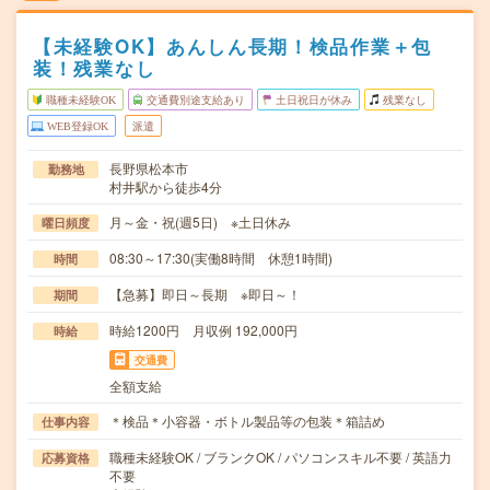
【未経験OK】あんしん長期！検品作業＋包
装！残業なし
職種未経験OK
交通費別途支給あり
土日祝日が休み
残業なし
WEB登録OK
派遣
長野県松本市
勤務地
村井駅から徒歩4分
月～金・祝(週5日) ※土日休み
曜日頻度
08:30～17:30(実働8時間 休憩1時間)
時間
【急募】即日～長期 ※即日～！
期間
時給1200円 月収例 192,000円
時給
交通費
全額支給
＊検品＊小容器・ボトル製品等の包装＊箱詰め
仕事内容
職種未経験OK / ブランクOK / パソコンスキル不要 / 英語力
応募資格
不要