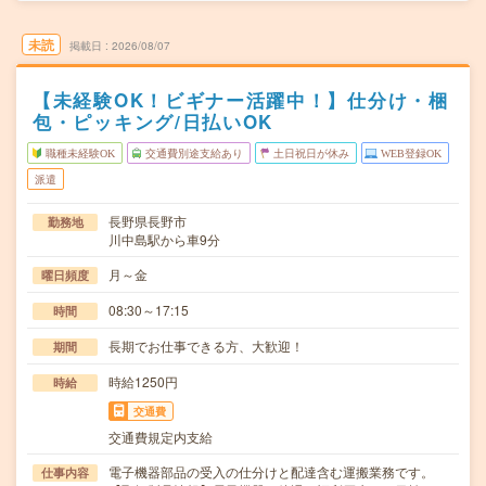
未読
掲載日
2026/08/07
【未経験OK！ビギナー活躍中！】仕分け・梱
包・ピッキング/日払いOK
職種未経験OK
交通費別途支給あり
土日祝日が休み
WEB登録OK
派遣
長野県長野市
勤務地
川中島駅から車9分
月～金
曜日頻度
08:30～17:15
時間
長期でお仕事できる方、大歓迎！
期間
時給1250円
時給
交通費
交通費規定内支給
電子機器部品の受入の仕分けと配達含む運搬業務です。
仕事内容