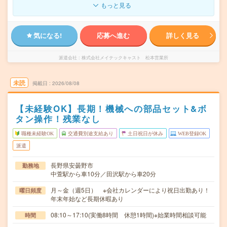
もっと見る
気になる!
応募へ進む
詳しく見る
派遣会社
株式会社メイテックキャスト 松本営業所
未読
掲載日
2026/08/08
【未経験OK】長期！機械への部品セット&ボ
タン操作！残業なし
職種未経験OK
交通費別途支給あり
土日祝日が休み
WEB登録OK
派遣
長野県安曇野市
勤務地
中萱駅から車10分／田沢駅から車20分
月～金（週5日） ※会社カレンダーにより祝日出勤あり！
曜日頻度
年末年始など長期休暇あり
08:10～17:10(実働8時間 休憩1時間)※始業時間相談可能
時間