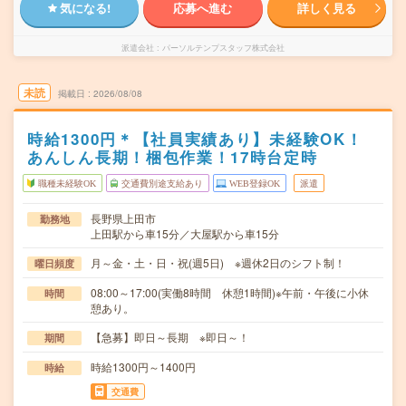
気になる!
応募へ進む
詳しく見る
派遣会社
パーソルテンプスタッフ株式会社
未読
掲載日
2026/08/08
時給1300円＊【社員実績あり】未経験OK！
あんしん長期！梱包作業！17時台定時
職種未経験OK
交通費別途支給あり
WEB登録OK
派遣
長野県上田市
勤務地
上田駅から車15分／大屋駅から車15分
月～金・土・日・祝(週5日) ※週休2日のシフト制！
曜日頻度
08:00～17:00(実働8時間 休憩1時間)※午前・午後に小休
時間
憩あり。
【急募】即日～長期 ※即日～！
期間
時給1300円～1400円
時給
交通費