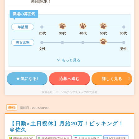
未経験OK！
職場の雰囲気
年齢層
20代
30代
40代
50代
60代
男女比率
女性
男性
もっと見る
気になる!
応募へ進む
詳しく見る
派遣会社
パーソルテンプスタッフ株式会社
未読
掲載日
2026/08/09
【日勤×土日祝休】月給20万！ピッキング！
＠佐久
職種未経験OK
交通費別途支給あり
土日祝日が休み
WEB登録OK