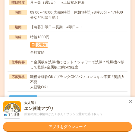
月～金（週5日） ※土日祝お休み
曜日頻度
09:00～16:00(実働6時間 休憩1時間)※8時30分～17時30
時間
分など相談可能！
【急募】即日～長期 ※即日～！
期間
時給1300円
時給
交通費
全額支給
＊金属板を洗浄槽にセット＊シャワーで洗浄＊乾燥機へ移
仕事内容
して乾燥※金属板は約5kg程度
職種未経験OK / ブランクOK / パソコンスキル不要 / 英語力
応募資格
不要
未経験OK！
職場の雰囲気
大人気！
エン派遣アプリ
年齢層
派遣のお仕事情報がたくさん！プッシュ通知で受け取ろう！
20代
30代
40代
50代
60代
アプリをダウンロード
男女比率
女性
男性