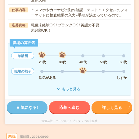
＊スマホやカーナビの動作確認・テスト＊エクセルのフォ
仕事内容
ーマットに検査結果の入力※手順が決まっているので…
職種未経験OK / ブランクOK / 英語力不要
応募資格
未経験OK！
職場の雰囲気
年齢層
20代
30代
40代
50代
60代
職場の様子
活気がある
しずか
もっと見る
気になる!
応募へ進む
詳しく見る
派遣会社
パーソルテンプスタッフ株式会社
未読
掲載日
2026/08/09