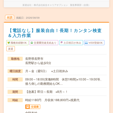
派遣会社
株式会社綜合キャリアオプション 製造事業部（全国）
未読
掲載日
2026/08/09
【電話なし】服装自由！長期！カンタン検査
＆入力作業
職種未経験OK
交通費別途支給あり
土日祝日が休み
WEB登録OK
派遣
長野県長野市
勤務地
長野駅から徒歩5分
月～金（週5日） ※土日祝休み
曜日頻度
09:00～18:00(実働8時間 休憩1時間)※10:00～19:00等、
時間
後ろ倒しの勤務開始もOK…
【急募】即日～長期 ※8月～！
期間
時給1180円 月収例 188,800円+残業代
時給
交通費
全額支給