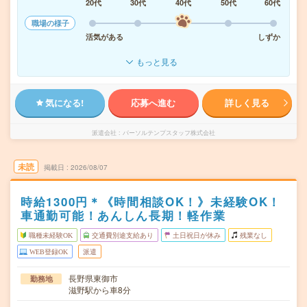
20代
30代
40代
50代
60代
職場の様子
活気がある
しずか
もっと見る
気になる!
応募へ進む
詳しく見る
派遣会社
パーソルテンプスタッフ株式会社
未読
掲載日
2026/08/07
時給1300円＊《時間相談OK！》未経験OK！
車通勤可能！あんしん長期！軽作業
職種未経験OK
交通費別途支給あり
土日祝日が休み
残業なし
WEB登録OK
派遣
長野県東御市
勤務地
滋野駅から車8分