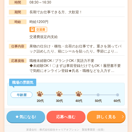
08:30～16:30
時間
長期でお仕事できる方、大歓迎！
期間
時給1200円
時給
交通費
交通費規定内支給
果物の仕分け・梱包・出荷のお仕事です。重さを測ってパ
仕事内容
ック詰めしたり、箱にシールを貼ったり。季節により…
職種未経験OK / ブランクOK / 英語力不要
応募資格
◆未経験OK！〇まずは事前登録だけでもOK！履歴書不要
で気軽にオンライン登録★氏名・職種などを入力す…
職場の雰囲気
年齢層
20代
30代
40代
50代
60代
気になる!
応募へ進む
詳しく見る
派遣会社
株式会社綜合キャリアオプション 製造事業部（全国）