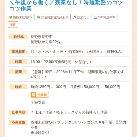
＼午後から働く／残業なし！時短勤務のコツ
コツ作業
職種未経験OK
交通費別途支給あり
残業なし
WEB登録OK
派遣
長野県長野市
勤務地
長野駅から車22分
月・水・木・金・日・祝(週5日) ※火曜日＋土曜日休み
曜日頻度
16:00～22:00(実働6時間 休憩なし)
時間
【急募】即日～2026年11月下旬 期間限定のお仕事です
期間
※即日～！
時給1250円～1300円 月収例 150,000円～156,000円
時給
交通費
全額支給
＊仕分け作業＊軽トラックからの荷降ろし作業
仕事内容
職種未経験OK / ブランクOK / パソコンスキル不要 / 英語力
応募資格
不要
未経験OK！