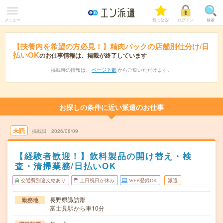
メニュー
気になる!
ログイン
検索
【扶養内を希望の方必見！】精肉パックの店舗別仕分け/日
払いOK
のお仕事情報は、掲載が終了しています
掲載時の情報は、
ページ下部
からご覧いただけます。
お探しの条件に近い派遣のお仕事
未読
掲載日
2026/08/09
【経験者歓迎！】飲料製品の開け替え・検
査・清掃業務/日払いOK
交通費別途支給あり
土日祝日が休み
WEB登録OK
派遣
長野県諏訪郡
勤務地
富士見駅から車10分