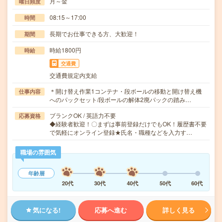
月～金
曜日頻度
08:15～17:00
時間
長期でお仕事できる方、大歓迎！
期間
時給1800円
時給
交通費
交通費規定内支給
＊開け替え作業1コンテナ・段ボールの移動と開け替え機
仕事内容
へのパックセット/段ボールの解体2廃パックの踏み…
ブランクOK / 英語力不要
応募資格
◆経験者歓迎！〇まずは事前登録だけでもOK！履歴書不要
で気軽にオンライン登録★氏名・職種などを入力す…
職場の雰囲気
年齢層
20代
30代
40代
50代
60代
気になる!
応募へ進む
詳しく見る