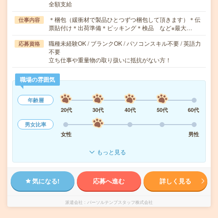
全額支給
＊梱包（緩衝材で製品ひとつずつ梱包して頂きます）＊伝
仕事内容
票貼付け＊出荷準備＊ピッキング＊検品 など※最大…
職種未経験OK / ブランクOK / パソコンスキル不要 / 英語力
応募資格
不要
立ち仕事や重量物の取り扱いに抵抗がない方！
職場の雰囲気
年齢層
20代
30代
40代
50代
60代
男女比率
女性
男性
もっと見る
気になる!
応募へ進む
詳しく見る
派遣会社
パーソルテンプスタッフ株式会社