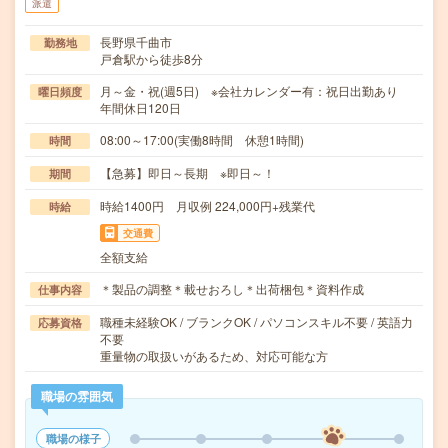
派遣
長野県千曲市
勤務地
戸倉駅から徒歩8分
月～金・祝(週5日) ※会社カレンダー有：祝日出勤あり
曜日頻度
年間休日120日
08:00～17:00(実働8時間 休憩1時間)
時間
【急募】即日～長期 ※即日～！
期間
時給1400円 月収例 224,000円+残業代
時給
交通費
全額支給
＊製品の調整＊載せおろし＊出荷梱包＊資料作成
仕事内容
職種未経験OK / ブランクOK / パソコンスキル不要 / 英語力
応募資格
不要
重量物の取扱いがあるため、対応可能な方
職場の雰囲気
職場の様子