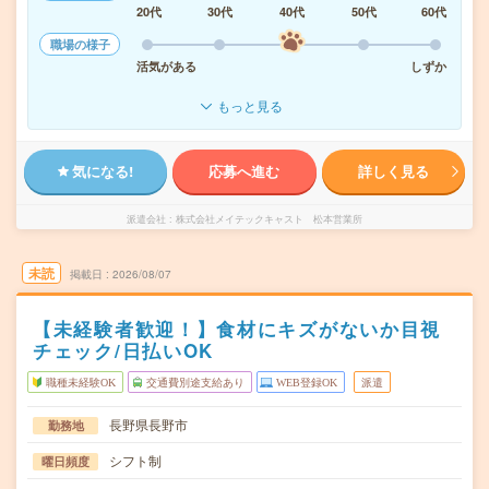
20代
30代
40代
50代
60代
職場の様子
活気がある
しずか
もっと見る
気になる!
応募へ進む
詳しく見る
派遣会社
株式会社メイテックキャスト 松本営業所
未読
掲載日
2026/08/07
【未経験者歓迎！】食材にキズがないか目視
チェック/日払いOK
職種未経験OK
交通費別途支給あり
WEB登録OK
派遣
長野県長野市
勤務地
シフト制
曜日頻度