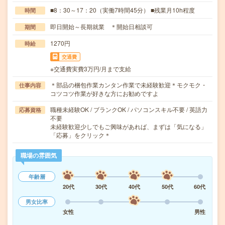
■8：30～17：20（実働7時間45分） ■残業月10h程度
時間
即日開始～長期就業 ＊開始日相談可
期間
1270円
時給
交通費
※交通費実費3万円/月まで支給
＊部品の梱包作業カンタン作業で未経験歓迎＊モクモク・
仕事内容
コツコツ作業が好きな方にお勧めですよ
職種未経験OK / ブランクOK / パソコンスキル不要 / 英語力
応募資格
不要
未経験歓迎少しでもご興味があれば、まずは「気になる」
「応募」をクリック＊
職場の雰囲気
年齢層
20代
30代
40代
50代
60代
男女比率
女性
男性