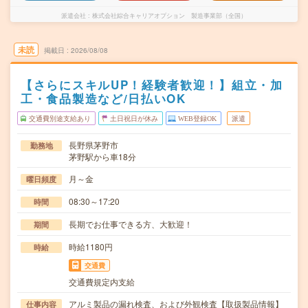
派遣会社
株式会社綜合キャリアオプション 製造事業部（全国）
未読
掲載日
2026/08/08
【さらにスキルUP！経験者歓迎！】組立・加
工・食品製造など/日払いOK
交通費別途支給あり
土日祝日が休み
WEB登録OK
派遣
長野県茅野市
勤務地
茅野駅から車18分
月～金
曜日頻度
08:30～17:20
時間
長期でお仕事できる方、大歓迎！
期間
時給1180円
時給
交通費
交通費規定内支給
アルミ製品の漏れ検査、および外観検査【取扱製品情報】
仕事内容