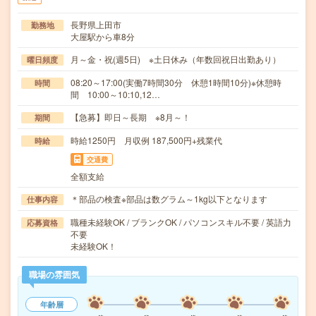
長野県上田市
勤務地
大屋駅から車8分
月～金・祝(週5日) ※土日休み（年数回祝日出勤あり）
曜日頻度
08:20～17:00(実働7時間30分 休憩1時間10分)※休憩時
時間
間 10:00～10:10,12…
【急募】即日～長期 ※8月～！
期間
時給1250円 月収例 187,500円+残業代
時給
交通費
全額支給
＊部品の検査※部品は数グラム～1kg以下となります
仕事内容
職種未経験OK / ブランクOK / パソコンスキル不要 / 英語力
応募資格
不要
未経験OK！
職場の雰囲気
年齢層