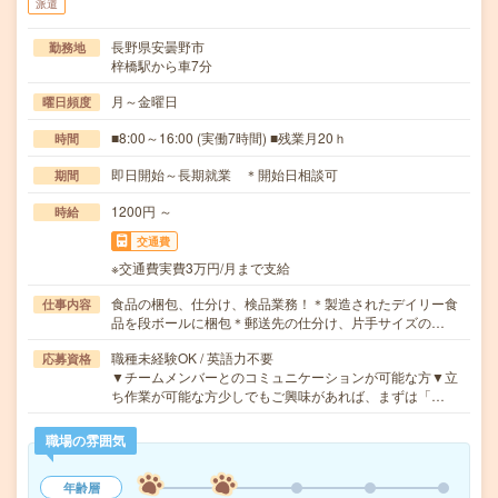
派遣
長野県安曇野市
勤務地
梓橋駅から車7分
月～金曜日
曜日頻度
■8:00～16:00 (実働7時間) ■残業月20ｈ
時間
即日開始～長期就業 ＊開始日相談可
期間
1200円 ～
時給
交通費
※交通費実費3万円/月まで支給
食品の梱包、仕分け、検品業務！＊製造されたデイリー食
仕事内容
品を段ボールに梱包＊郵送先の仕分け、片手サイズの…
職種未経験OK / 英語力不要
応募資格
▼チームメンバーとのコミュニケーションが可能な方▼立
ち作業が可能な方少しでもご興味があれば、まずは「…
職場の雰囲気
年齢層