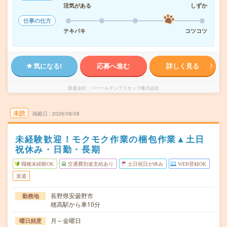
活気がある
しずか
仕事の仕方
テキパキ
コツコツ
気になる!
応募へ進む
詳しく見る
派遣会社
パーソルテンプスタッフ株式会社
未読
掲載日
2026/08/08
未経験歓迎！モクモク作業の梱包作業▲土日
祝休み・日勤・長期
職種未経験OK
交通費別途支給あり
土日祝日が休み
WEB登録OK
派遣
長野県安曇野市
勤務地
穂高駅から車10分
月～金曜日
曜日頻度