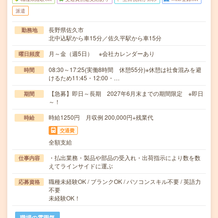
派遣
長野県佐久市
勤務地
北中込駅から車15分／佐久平駅から車15分
月～金（週5日） ※会社カレンダーあり
曜日頻度
08:30～17:25(実働8時間 休憩55分)※休憩は社食混みを避
時間
けるため11:45・12:00・…
【急募】即日～長期 2027年6月末までの期間限定 ※即日
期間
～！
時給1250円 月収例 200,000円+残業代
時給
交通費
全額支給
・払出業務・製品や部品の受入れ・出荷指示により数を数
仕事内容
えてラインサイドに運ぶ
職種未経験OK / ブランクOK / パソコンスキル不要 / 英語力
応募資格
不要
未経験OK！
職場の雰囲気