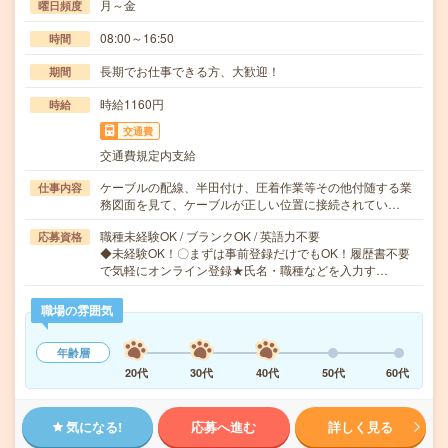
月～金
曜日頻度
08:00～16:50
時間
長期でお仕事できる方、大歓迎！
期間
時給1160円
時給
交通費
交通費規定内支給
ケーブルの配線、半田付け、圧着作業等その他付随する業
仕事内容
務図面を見て、ケーブルが正しい位置に接続されてい…
職種未経験OK / ブランクOK / 英語力不要
応募資格
◆未経験OK！〇まずは事前登録だけでもOK！履歴書不要
で気軽にオンライン登録★氏名・職種などを入力す…
職場の雰囲気
年齢層
20代
30代
40代
50代
60代
気になる!
応募へ進む
詳しく見る