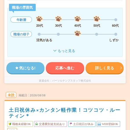
職場の雰囲気
年齢層
20代
30代
40代
50代
60代
職場の様子
活気がある
しずか
もっと見る
気になる!
応募へ進む
詳しく見る
派遣会社
パーソルテンプスタッフ株式会社
未読
掲載日
2026/08/08
土日祝休み×カンタン軽作業！コツコツ・ルー
ティン＊
職種未経験OK
交通費別途支給あり
土日祝日が休み
WEB登録OK