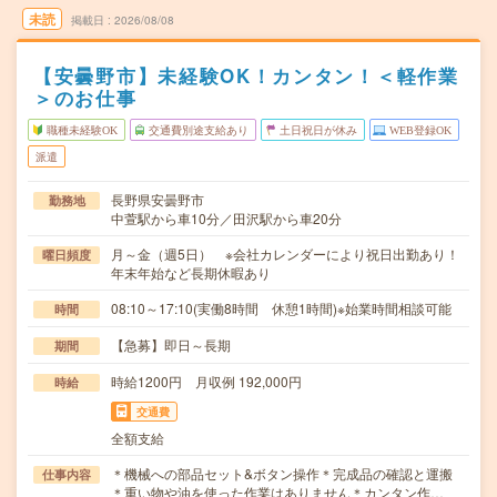
未読
掲載日
2026/08/08
【安曇野市】未経験OK！カンタン！＜軽作業
＞のお仕事
職種未経験OK
交通費別途支給あり
土日祝日が休み
WEB登録OK
派遣
長野県安曇野市
勤務地
中萱駅から車10分／田沢駅から車20分
月～金（週5日） ※会社カレンダーにより祝日出勤あり！
曜日頻度
年末年始など長期休暇あり
08:10～17:10(実働8時間 休憩1時間)※始業時間相談可能
時間
【急募】即日～長期
期間
時給1200円 月収例 192,000円
時給
交通費
全額支給
＊機械への部品セット&ボタン操作＊完成品の確認と運搬
仕事内容
＊重い物や油を使った作業はありません＊カンタン作…