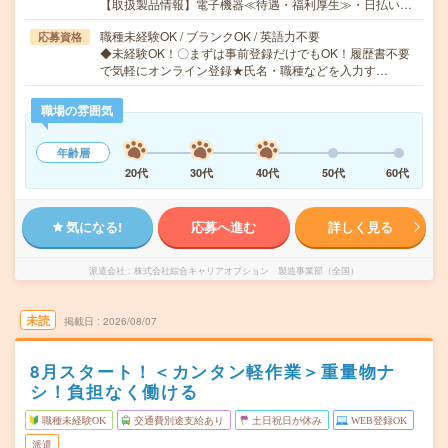
【取扱製品情報】電子機器≪待遇・福利厚生≫・日払い…
職種未経験OK / ブランクOK / 英語力不要
応募資格
◆未経験OK！〇まずは事前登録だけでもOK！履歴書不要
で気軽にオンライン登録★氏名・職種などを入力す…
職場の雰囲気
年齢層
20代
30代
40代
50代
60代
気になる!
応募へ進む
詳しく見る
派遣会社
株式会社綜合キャリアオプション 製造事業部（全国）
未読
掲載日
2026/08/07
8月スタート！＜カンタン軽作業＞重量物ナ
シ！負担なく働ける
職種未経験OK
交通費別途支給あり
土日祝日が休み
WEB登録OK
派遣