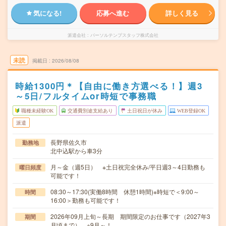
気になる!
応募へ進む
詳しく見る
派遣会社
パーソルテンプスタッフ株式会社
未読
掲載日
2026/08/08
時給1300円＊【自由に働き方選べる！】週3
～5日/フルタイムor時短で事務職
職種未経験OK
交通費別途支給あり
土日祝日が休み
WEB登録OK
派遣
長野県佐久市
勤務地
北中込駅から車3分
月～金（週5日） ※土日祝完全休み/平日週3～4日勤務も
曜日頻度
可能です！
08:30～17:30(実働8時間 休憩1時間)※時短で＜9:00～
時間
16:00＞勤務も可能です！
2026年09月上旬～長期 期間限定のお仕事です（2027年3
期間
月頃まで） ※9月～！