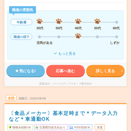
職場の雰囲気
年齢層
20代
30代
40代
50代
60代
職場の様子
活気がある
しずか
もっと見る
気になる!
応募へ進む
詳しく見る
派遣会社
パーソルテンプスタッフ株式会社
未読
掲載日
2026/08/08
〔食品メーカー〕基本定時まで＊データ入力
など＊車通勤OK
職種未経験OK
交通費別途支給あり
WEB登録OK
派遣