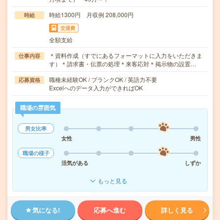
時給1300円 月収例 208,000円
時給
交通費
全額支給
＊資料作成（すでにあるフォーマットに入力をいただきま
仕事内容
す）＊請求書・伝票の処理＊来客応対＊掲示物の設置…
職種未経験OK / ブランクOK / 英語力不要
応募資格
Excelへのデータ入力ができればOK
職場の雰囲気
男女比率
女性
男性
職場の様子
活気がある
しずか
もっと見る
気になる!
応募へ進む
詳しく見る