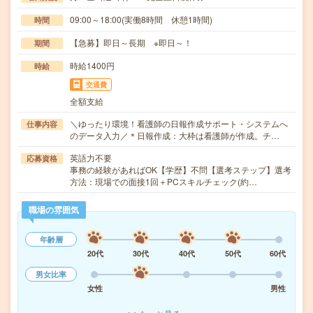
09:00～18:00(実働8時間 休憩1時間)
時間
【急募】即日～長期 ※即日～！
期間
時給1400円
時給
交通費
全額支給
＼ゆったり環境！看護師の日報作成サポート・システムへ
仕事内容
のデータ入力／＊日報作成：大枠は看護師が作成。チ…
英語力不要
応募資格
事務の経験があればOK【学歴】不問【選考ステップ】選考
方法：現場での面接1回＋PCスキルチェック(約…
職場の雰囲気
年齢層
20代
30代
40代
50代
60代
男女比率
女性
男性