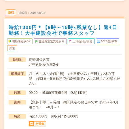
未読
掲載日
2026/08/08
時給1300円＊【9時～16時×残業なし】週4日
勤務！大手建設会社で事務スタッフ
職種未経験OK
交通費別途支給あり
土日祝日が休み
WEB登録OK
派遣
長野県佐久市
勤務地
北中込駅から車3分
月・火・木・金(週4日) ※土日祝休み＋平日もお休み可
曜日頻度
能 ※週3日～5日勤務で相談可能です♪お気軽にご相談くだ
さい
09:00～16:00(実働6時間 休憩1時間)
時間
【急募】即日～長期 期間限定のお仕事です（2027年3月
期間
頃まで） ※8月～！
時給1300円 月収例 124,800円
時給
交通費