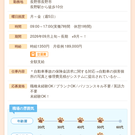
長野県長野市
勤務地
長野駅から徒歩10分
月～金（週5日）
曜日頻度
09:00～17:00(実働7時間 休憩1時間)
時間
2026年09月上旬～長期 ※9月～！
期間
時給1350円 月収例 189,000円
時給
交通費
全額支給
＊自動車事故の保険金請求に関する対応→自動車の損害個
仕事内容
所の写真と修理費見積がシステムに提出されているか…
職種未経験OK / ブランクOK / パソコンスキル不要 / 英語力
応募資格
不要
未経験OK！
職場の雰囲気
年齢層
20代
30代
40代
50代
60代