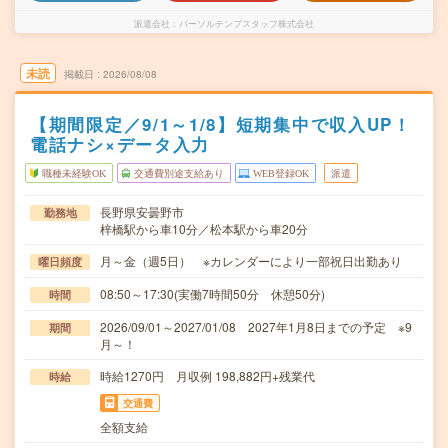
派遣会社
パーソルテンプスタッフ株式会社
未読
掲載日
2026/08/08
【期間限定／9/1～1/8】短期集中で収入UP！
電話ナシ×データ入力
職種未経験OK
交通費別途支給あり
WEB登録OK
派遣
長野県安曇野市
勤務地
梓橋駅から車10分／松本駅から車20分
月～金（週5日） ※カレンダーにより一部祝日出勤あり
曜日頻度
08:50～17:30(実働7時間50分 休憩50分)
時間
2026/09/01～2027/01/08 2027年1月8日までの予定 ※9
期間
月～！
時給1270円 月収例 198,882円+残業代
時給
交通費
全額支給