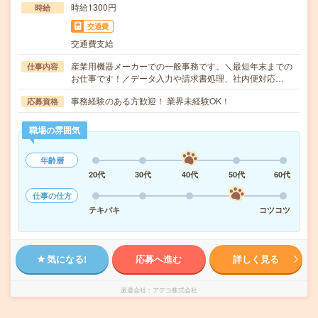
時給1300円
時給
交通費
交通費支給
産業用機器メーカーでの一般事務です。＼最短年末までの
仕事内容
お仕事です！／データ入力や請求書処理、社内便対応…
事務経験のある方歓迎！ 業界未経験OK！
応募資格
職場の雰囲気
年齢層
20代
30代
40代
50代
60代
仕事の仕方
テキパキ
コツコツ
気になる!
応募へ進む
詳しく見る
派遣会社
アデコ株式会社