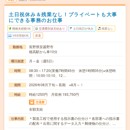
土日祝休み＆残業なし！プライベートも大事
にできる事務のお仕事
職種未経験OK
交通費別途支給あり
土日祝日が休み
残業なし
WEB登録OK
派遣
長野県安曇野市
勤務地
穂高駅から車10分
月～金（週5日）
曜日頻度
08:30～17:20(実働7時間45分 休憩1時間05分)※休憩時
時間
間：10:00-10:10、12…
2026年08月下旬～長期 ※8月～！
期間
時給1250円 月収例 193,750円
時給
交通費
全額支給
＊製造工程で使用する指示書の仕分け＊各部署への指示書
仕事内容
の配布＊出荷に関するデータ入力＊郵便物の仕分け、…