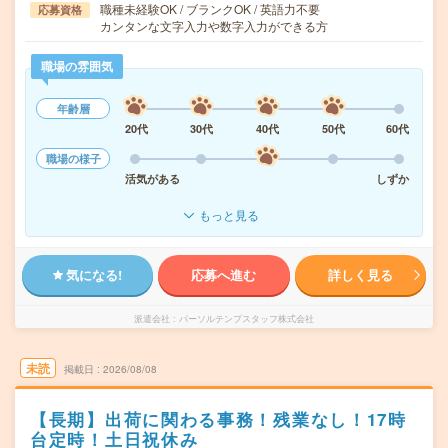
職種未経験OK / ブランクOK / 英語力不要
応募資格
カンタンな文字入力や数字入力ができる方
職場の雰囲気
年齢層
20代
30代
40代
50代
60代
職場の様子
活気がある
しずか
もっと見る
気になる!
応募へ進む
詳しく見る
派遣会社
パーソルテンプスタッフ株式会社
未読
掲載日
2026/08/08
【長期】出荷に関わる事務！残業なし！17時
台定時！土日祝休み