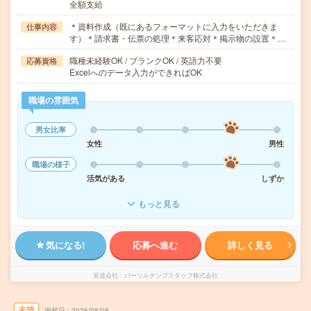
全額支給
＊資料作成（既にあるフォーマットに入力をいただきま
仕事内容
す）＊請求書・伝票の処理＊来客応対＊掲示物の設置＊…
職種未経験OK / ブランクOK / 英語力不要
応募資格
Excelへのデータ入力ができればOK
職場の雰囲気
男女比率
女性
男性
職場の様子
活気がある
しずか
もっと見る
気になる!
応募へ進む
詳しく見る
派遣会社
パーソルテンプスタッフ株式会社
未読
掲載日
2026/08/08