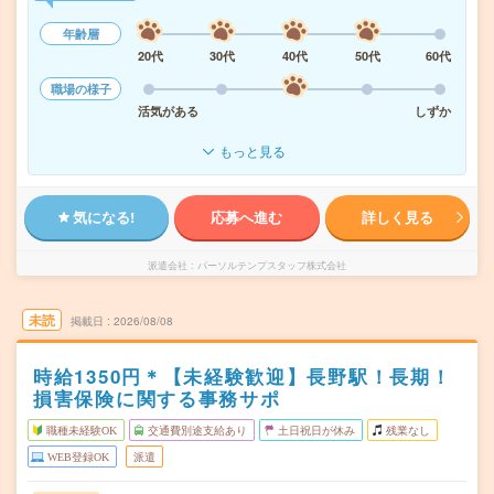
年齢層
20代
30代
40代
50代
60代
職場の様子
活気がある
しずか
もっと見る
気になる!
応募へ進む
詳しく見る
派遣会社
パーソルテンプスタッフ株式会社
未読
掲載日
2026/08/08
時給1350円＊【未経験歓迎】長野駅！長期！
損害保険に関する事務サポ
職種未経験OK
交通費別途支給あり
土日祝日が休み
残業なし
WEB登録OK
派遣