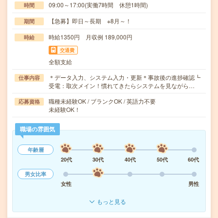
09:00～17:00(実働7時間 休憩1時間)
時間
【急募】即日～長期 ※8月～！
期間
時給1350円 月収例 189,000円
時給
交通費
全額支給
＊データ入力、システム入力・更新＊事故後の進捗確認┗
仕事内容
受電：取次メイン！慣れてきたらシステムを見ながら…
職種未経験OK / ブランクOK / 英語力不要
応募資格
未経験OK！
職場の雰囲気
年齢層
20代
30代
40代
50代
60代
男女比率
女性
男性
もっと見る