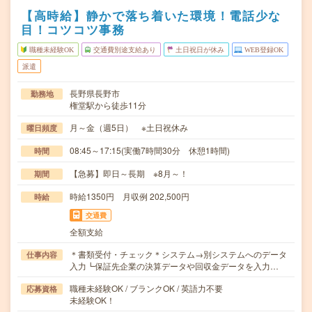
【高時給】静かで落ち着いた環境！電話少な
目！コツコツ事務
職種未経験OK
交通費別途支給あり
土日祝日が休み
WEB登録OK
派遣
長野県長野市
勤務地
権堂駅から徒歩11分
月～金（週5日） ※土日祝休み
曜日頻度
08:45～17:15(実働7時間30分 休憩1時間)
時間
【急募】即日～長期 ※8月～！
期間
時給1350円 月収例 202,500円
時給
交通費
全額支給
＊書類受付・チェック＊システム→別システムへのデータ
仕事内容
入力┗保証先企業の決算データや回収金データを入力…
職種未経験OK / ブランクOK / 英語力不要
応募資格
未経験OK！