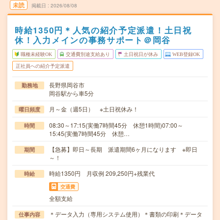
未読
掲載日
2026/08/08
時給1350円＊人気の紹介予定派遣！土日祝
休！入力メインの事務サポート＠岡谷
職種未経験OK
交通費別途支給あり
土日祝日が休み
WEB登録OK
正社員への紹介予定派遣
長野県岡谷市
勤務地
岡谷駅から車5分
月～金（週5日） ※土日祝休み！
曜日頻度
08:30～17:15(実働7時間45分 休憩1時間)07:00～
時間
15:45(実働7時間45分 休憩…
【急募】即日～長期 派遣期間6ヶ月になります ※即日
期間
～！
時給1350円 月収例 209,250円+残業代
時給
交通費
全額支給
＊データ入力（専用システム使用）＊書類の印刷＊データ
仕事内容