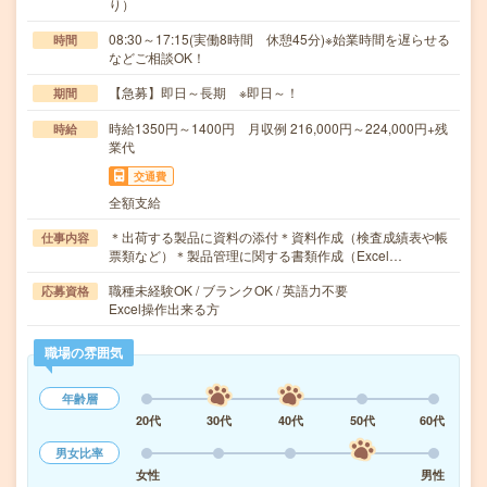
り）
08:30～17:15(実働8時間 休憩45分)※始業時間を遅らせる
時間
などご相談OK！
【急募】即日～長期 ※即日～！
期間
時給1350円～1400円 月収例 216,000円～224,000円+残
時給
業代
交通費
全額支給
＊出荷する製品に資料の添付＊資料作成（検査成績表や帳
仕事内容
票類など）＊製品管理に関する書類作成（Excel…
職種未経験OK / ブランクOK / 英語力不要
応募資格
Excel操作出来る方
職場の雰囲気
年齢層
20代
30代
40代
50代
60代
男女比率
女性
男性