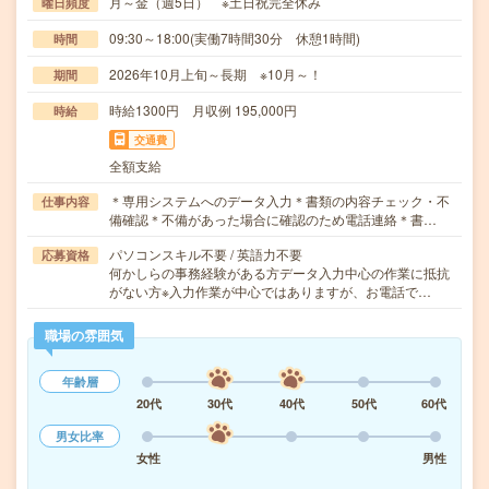
月～金（週5日） ※土日祝完全休み
曜日頻度
09:30～18:00(実働7時間30分 休憩1時間)
時間
2026年10月上旬～長期 ※10月～！
期間
時給1300円 月収例 195,000円
時給
交通費
全額支給
＊専用システムへのデータ入力＊書類の内容チェック・不
仕事内容
備確認＊不備があった場合に確認のため電話連絡＊書…
パソコンスキル不要 / 英語力不要
応募資格
何かしらの事務経験がある方データ入力中心の作業に抵抗
がない方※入力作業が中心ではありますが、お電話で…
職場の雰囲気
年齢層
20代
30代
40代
50代
60代
男女比率
女性
男性