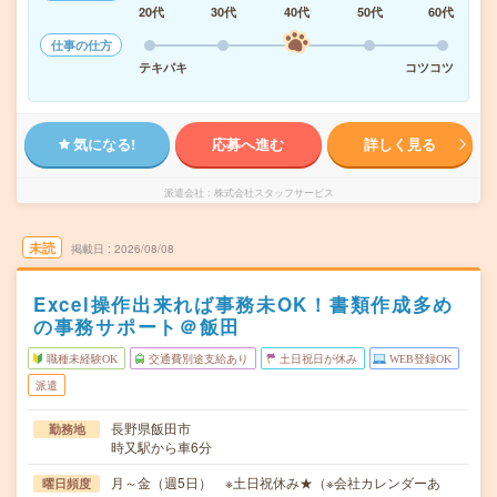
20代
30代
40代
50代
60代
仕事の仕方
テキパキ
コツコツ
気になる!
応募へ進む
詳しく見る
派遣会社
株式会社スタッフサービス
未読
掲載日
2026/08/08
Excel操作出来れば事務未OK！書類作成多め
の事務サポート＠飯田
職種未経験OK
交通費別途支給あり
土日祝日が休み
WEB登録OK
派遣
長野県飯田市
勤務地
時又駅から車6分
月～金（週5日） ※土日祝休み★（※会社カレンダーあ
曜日頻度