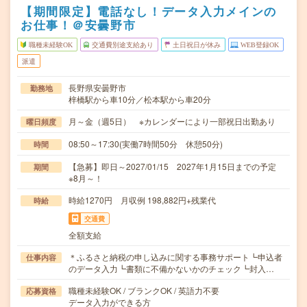
【期間限定】電話なし！データ入力メインの
お仕事！＠安曇野市
職種未経験OK
交通費別途支給あり
土日祝日が休み
WEB登録OK
派遣
長野県安曇野市
勤務地
梓橋駅から車10分／松本駅から車20分
月～金（週5日） ※カレンダーにより一部祝日出勤あり
曜日頻度
08:50～17:30(実働7時間50分 休憩50分)
時間
【急募】即日～2027/01/15 2027年1月15日までの予定
期間
※8月～！
時給1270円 月収例 198,882円+残業代
時給
交通費
全額支給
＊ふるさと納税の申し込みに関する事務サポート┗申込者
仕事内容
のデータ入力┗書類に不備かないかのチェック┗封入…
職種未経験OK / ブランクOK / 英語力不要
応募資格
データ入力ができる方