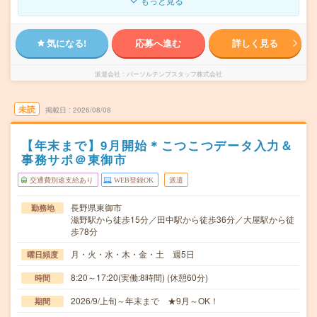
もっと見る
気になる!
応募へ進む
詳しく見る
派遣会社
パーソルテンプスタッフ株式会社
未読
掲載日
2026/08/08
【年末まで】9月開始＊こつこつデータ入力＆
事務サポ＠東御市
交通費別途支給あり
WEB登録OK
派遣
長野県東御市
勤務地
滋野駅から徒歩15分／田中駅から徒歩36分／大屋駅から徒
歩78分
月・火・水・木・金・土 週5日
曜日頻度
8:20～17:20(実働:8時間) (休憩60分)
時間
2026/9/上旬～年末まで ★9月～OK！
期間