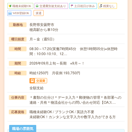
職種未経験OK
交通費別途支給あり
土日祝日が休み
残業なし
WEB登録OK
派遣
長野県安曇野市
勤務地
穂高駅から車10分
月～金（週5日）
曜日頻度
08:30～17:20(実働7時間45分 休憩1時間05分)※休憩時
時間
間：10:00-10:10、12…
2026年09月上旬～長期 ※9月～！
期間
時給1250円 月収例 193,750円
時給
交通費
全額支給
＊書類の仕分け＊データ入力＊郵便物の管理＊各部署への
仕事内容
連絡・共有＊物流会社からの問い合わせ対応【OAス…
職種未経験OK / ブランクOK / 英語力不要
応募資格
未経験OK！カンタンな文字入力や数字入力ができる方
職場の雰囲気