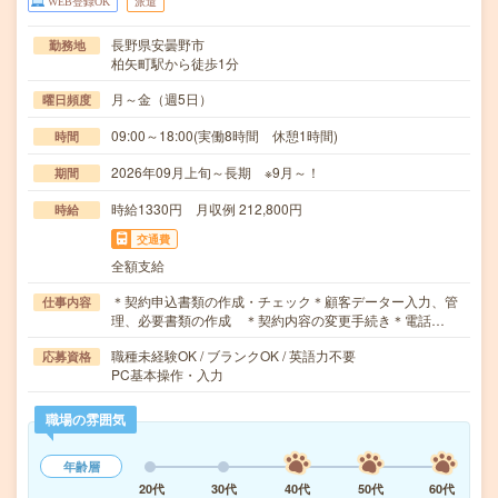
WEB登録OK
派遣
長野県安曇野市
勤務地
柏矢町駅から徒歩1分
月～金（週5日）
曜日頻度
09:00～18:00(実働8時間 休憩1時間)
時間
2026年09月上旬～長期 ※9月～！
期間
時給1330円 月収例 212,800円
時給
交通費
全額支給
＊契約申込書類の作成・チェック＊顧客データー入力、管
仕事内容
理、必要書類の作成 ＊契約内容の変更手続き＊電話…
職種未経験OK / ブランクOK / 英語力不要
応募資格
PC基本操作・入力
職場の雰囲気
年齢層
20代
30代
40代
50代
60代