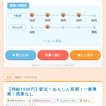
職場の雰囲気
年齢層
20代
30代
40代
50代
60代
男女比率
女性
男性
もっと見る
気になる!
応募へ進む
詳しく見る
派遣会社
パーソルテンプスタッフ株式会社
未読
掲載日
2026/08/08
【時給1330円】駅近！あんしん長期！一般事
務！残業なし
職種未経験OK
交通費別途支給あり
土日祝日が休み
残業なし