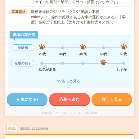
ファイルの送付＊納品にて外出（頻度は少なめです）…
職種未経験OK / ブランクOK / 英語力不要
応募資格
officeソフト操作の経験がある方車の運転が出来る方【学
歴】高校ご卒業以上【選考方法】書類選考／面…
職場の雰囲気
年齢層
20代
30代
40代
50代
60代
職場の様子
活気がある
しずか
もっと見る
気になる!
応募へ進む
詳しく見る
派遣会社
パーソルテンプスタッフ株式会社
未読
掲載日
2026/08/08