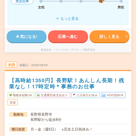
男女比率
女性
男性
もっと見る
気になる!
応募へ進む
詳しく見る
派遣会社
パーソルテンプスタッフ株式会社
未読
掲載日
2026/08/08
【高時給1350円】長野駅！あんしん長期！残
業なし！17時定時＊事務のお仕事
職種未経験OK
交通費別途支給あり
土日祝日が休み
WEB登録OK
派遣
長野県長野市
勤務地
長野駅から徒歩8分
月～金（週5日） ※完全土日祝休み！
曜日頻度