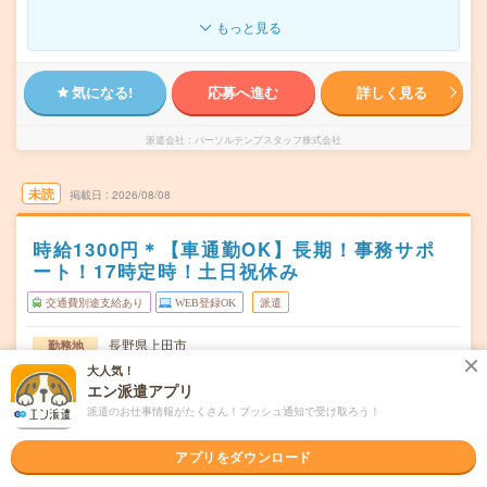
もっと見る
気になる!
応募へ進む
詳しく見る
派遣会社
パーソルテンプスタッフ株式会社
未読
掲載日
2026/08/08
時給1300円＊【車通勤OK】長期！事務サポ
ート！17時定時！土日祝休み
交通費別途支給あり
WEB登録OK
派遣
長野県上田市
勤務地
神畑駅から車5分／大学前(長野県)駅から車5分
大人気！
エン派遣アプリ
月～金（週5日） ※会社カレンダーあり（月1～2回土曜出
曜日頻度
派遣のお仕事情報がたくさん！プッシュ通知で受け取ろう！
勤、土曜出勤が無い月もあります）
08:00～17:00(実働7時間45分 休憩1時間15分)※休憩時間
時間
アプリをダウンロード
は午前15分、昼45分、午後1…