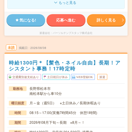
もっと見る
気になる!
応募へ進む
詳しく見る
派遣会社
パーソルテンプスタッフ株式会社
未読
掲載日
2026/08/08
時給1300円＊【髪色・ネイル自由】長期！ア
シスタント事務！17時定時
交通費別途支給あり
土日祝日が休み
WEB登録OK
派遣
長野県松本市
勤務地
南松本駅から車10分
月～金（週5日） ※土日休み／長期休暇あり
曜日頻度
08:15～17:00(実働7時間45分 休憩1時間)
時間
2026年08月下旬～長期 ※8月～！
期間
時給1300円 月収例 201,500円+残業代