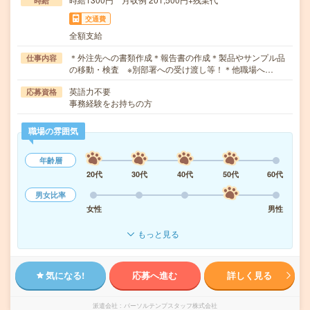
時給
交通費
全額支給
＊外注先への書類作成＊報告書の作成＊製品やサンプル品
仕事内容
の移動・検査 ※別部署への受け渡し等！＊他職場へ…
英語力不要
応募資格
事務経験をお持ちの方
職場の雰囲気
年齢層
20代
30代
40代
50代
60代
男女比率
女性
男性
もっと見る
気になる!
応募へ進む
詳しく見る
派遣会社
パーソルテンプスタッフ株式会社