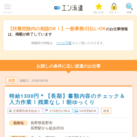
メニュー
気になる!
ログイン
検索
【扶養控除内の相談OK！】一般事務/日払いOK
のお仕事情報
は、掲載が終了しています
掲載時の情報は、
ページ下部
からご覧いただけます。
お探しの条件に近い派遣のお仕事
未読
掲載日
2026/08/08
時給1300円＊【長期】書類内容のチェック＆
入力作業！残業なし！朝ゆっくり
交通費別途支給あり
土日祝日が休み
WEB登録OK
派遣
長野県長野市
勤務地
長野駅から徒歩20分