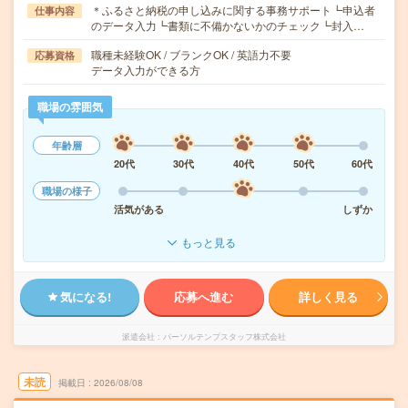
＊ふるさと納税の申し込みに関する事務サポート┗申込者
仕事内容
のデータ入力┗書類に不備かないかのチェック┗封入…
職種未経験OK / ブランクOK / 英語力不要
応募資格
データ入力ができる方
職場の雰囲気
年齢層
20代
30代
40代
50代
60代
職場の様子
活気がある
しずか
もっと見る
気になる!
応募へ進む
詳しく見る
派遣会社
パーソルテンプスタッフ株式会社
未読
掲載日
2026/08/08