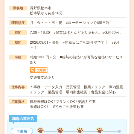
長野県松本市
勤務地
松本駅から徒歩16分
月～金・土・日・祝 ※ローテーションで週5日制
曜日頻度
7:30～16:30 ※残業はほとんどありません。※休憩60分。
時間
2026/09/01～長期 ※開始日はご相談可能です！ ※9月
期間
～！
時給1300円＋交 ■給与の前払いが可能な速払いサービス
時給
あり
交通費
交通費支給あり
＊事務・データ入力｜品質管理｜帳票チェック｜庫内温度
仕事内容
チェック｜備品管理｜場内衛生確認｜食品安全に関わ…
職種未経験OK / ブランクOK / 英語力不要
応募資格
未経験OK！ #初めての派遣歓迎
職場の雰囲気
年齢層