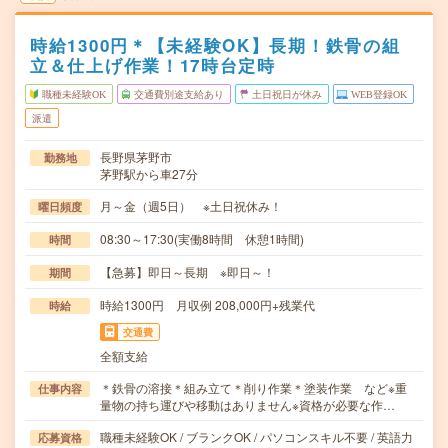
時給1300円＊【未経験OK】長期！鉄骨の組
立＆仕上げ作業！17時台定時
職種未経験OK
交通費別途支給あり
土日祝日が休み
WEB登録OK
派遣
長野県茅野市
勤務地
茅野駅から車27分
月～金（週5日） ※土日祝休み！
曜日頻度
08:30～17:30(実働8時間 休憩1時間)
時間
【急募】即日～長期 ※即日～！
期間
時給1300円 月収例 208,000円+残業代
時給
交通費
全額支給
＊鉄骨の溶接＊組み立て＊削り作業＊塗装作業 など※重
仕事内容
量物の持ち運びや移動はありません※資格が必要な作…
職種未経験OK / ブランクOK / パソコンスキル不要 / 英語力
応募資格