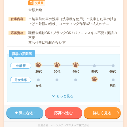
交通費
全額支給
＊納車前の車の洗車（洗浄機を使用）＊洗車した車の拭き
仕事内容
上げ＊外観の点検、コーティング作業※2～3人のチ…
職種未経験OK / ブランクOK / パソコンスキル不要 / 英語力
応募資格
不要
立ち仕事に抵抗がない方
職場の雰囲気
年齢層
20代
30代
40代
50代
60代
男女比率
女性
男性
もっと見る
気になる!
応募へ進む
詳しく見る
派遣会社
パーソルテンプスタッフ株式会社