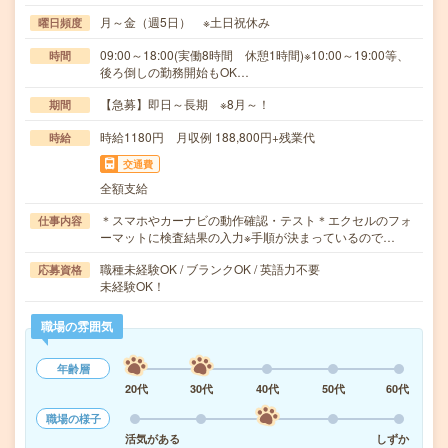
月～金（週5日） ※土日祝休み
曜日頻度
09:00～18:00(実働8時間 休憩1時間)※10:00～19:00等、
時間
後ろ倒しの勤務開始もOK…
【急募】即日～長期 ※8月～！
期間
時給1180円 月収例 188,800円+残業代
時給
交通費
全額支給
＊スマホやカーナビの動作確認・テスト＊エクセルのフォ
仕事内容
ーマットに検査結果の入力※手順が決まっているので…
職種未経験OK / ブランクOK / 英語力不要
応募資格
未経験OK！
職場の雰囲気
年齢層
20代
30代
40代
50代
60代
職場の様子
活気がある
しずか