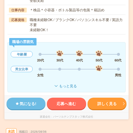
全額支給
＊検品＊小容器・ボトル製品等の包装＊箱詰め
仕事内容
職種未経験OK / ブランクOK / パソコンスキル不要 / 英語力
応募資格
不要
未経験OK！
職場の雰囲気
年齢層
20代
30代
40代
50代
60代
男女比率
女性
男性
もっと見る
気になる!
応募へ進む
詳しく見る
派遣会社
パーソルテンプスタッフ株式会社
未読
掲載日
2026/08/06