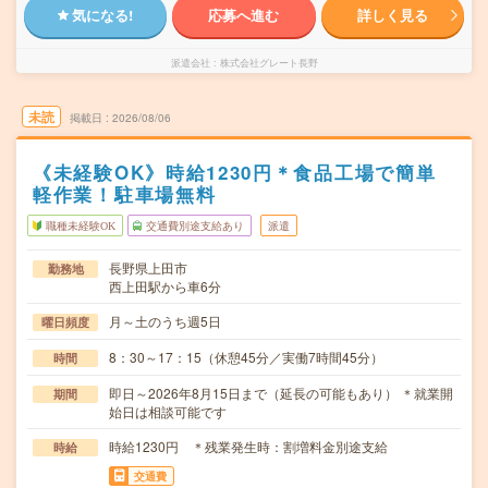
気になる!
応募へ進む
詳しく見る
派遣会社
株式会社グレート長野
未読
掲載日
2026/08/06
《未経験OK》時給1230円＊食品工場で簡単
軽作業！駐車場無料
職種未経験OK
交通費別途支給あり
派遣
長野県上田市
勤務地
西上田駅から車6分
月～土のうち週5日
曜日頻度
8：30～17：15（休憩45分／実働7時間45分）
時間
即日～2026年8月15日まで（延長の可能もあり） ＊就業開
期間
始日は相談可能です
時給1230円 ＊残業発生時：割増料金別途支給
時給
交通費