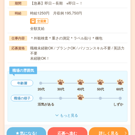
【急募】即日～長期 ※即日～！
期間
時給1250円 月収例 195,750円
時給
交通費
全額支給
＊外観検査＊重さの測定＊ラベル貼り＊梱包
仕事内容
職種未経験OK / ブランクOK / パソコンスキル不要 / 英語力
応募資格
不要
未経験OK！
職場の雰囲気
年齢層
20代
30代
40代
50代
60代
職場の様子
活気がある
しずか
もっと見る
気になる!
応募へ進む
詳しく見る