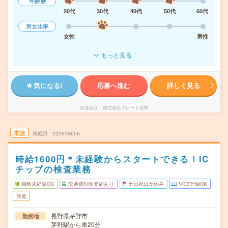
年齢層
20代
30代
40代
50代
60代
男女比率
女性
男性
もっと見る
気になる!
応募へ進む
詳しく見る
派遣会社
株式会社グレート長野
未読
掲載日
2026/08/06
時給1600円＊未経験からスタートできる！IC
チップの検査業務
職種未経験OK
交通費別途支給あり
土日祝日が休み
WEB登録OK
派遣
長野県茅野市
勤務地
茅野駅から車20分