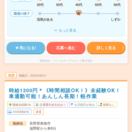
20代
30代
40代
50代
60代
職場の様子
活気がある
しずか
もっと見る
気になる!
応募へ進む
詳しく見る
派遣会社
パーソルテンプスタッフ株式会社
未読
掲載日
2026/08/07
時給1300円＊《時間相談OK！》未経験OK！
車通勤可能！あんしん長期！軽作業
職種未経験OK
交通費別途支給あり
土日祝日が休み
残業なし
WEB登録OK
派遣
長野県東御市
勤務地
滋野駅から車8分