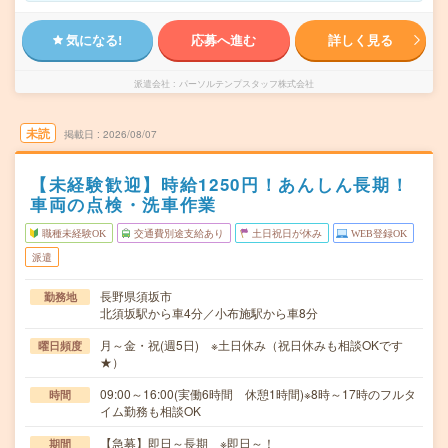
気になる!
応募へ進む
詳しく見る
派遣会社
パーソルテンプスタッフ株式会社
未読
掲載日
2026/08/07
【未経験歓迎】時給1250円！あんしん長期！
車両の点検・洗車作業
職種未経験OK
交通費別途支給あり
土日祝日が休み
WEB登録OK
派遣
長野県須坂市
勤務地
北須坂駅から車4分／小布施駅から車8分
月～金・祝(週5日) ※土日休み（祝日休みも相談OKです
曜日頻度
★）
09:00～16:00(実働6時間 休憩1時間)※8時～17時のフルタ
時間
イム勤務も相談OK
【急募】即日～長期 ※即日～！
期間