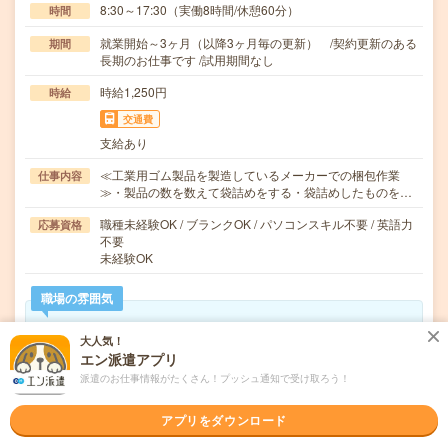
8:30～17:30（実働8時間/休憩60分）
時間
就業開始～3ヶ月（以降3ヶ月毎の更新） /契約更新のある
期間
長期のお仕事です /試用期間なし
時給1,250円
時給
交通費
支給あり
≪工業用ゴム製品を製造しているメーカーでの梱包作業
仕事内容
≫・製品の数を数えて袋詰めをする・袋詰めしたものを…
職種未経験OK / ブランクOK / パソコンスキル不要 / 英語力
応募資格
不要
未経験OK
職場の雰囲気
年齢層
大人気！
エン派遣アプリ
20代
30代
40代
50代
60代
派遣のお仕事情報がたくさん！プッシュ通知で受け取ろう！
男女比率
女性
男性
アプリをダウンロード
もっと見る