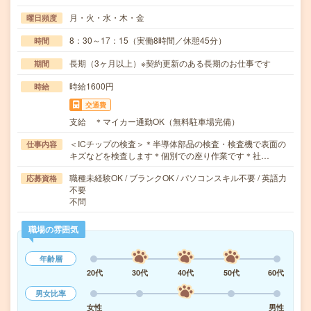
月・火・水・木・金
曜日頻度
8：30～17：15（実働8時間／休憩45分）
時間
長期（3ヶ月以上）※契約更新のある長期のお仕事です
期間
時給1600円
時給
交通費
支給 ＊マイカー通勤OK（無料駐車場完備）
＜ICチップの検査＞＊半導体部品の検査・検査機で表面の
仕事内容
キズなどを検査します＊個別での座り作業です＊社…
職種未経験OK / ブランクOK / パソコンスキル不要 / 英語力
応募資格
不要
不問
職場の雰囲気
年齢層
20代
30代
40代
50代
60代
男女比率
女性
男性