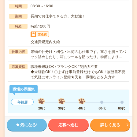
08:30～16:30
時間
長期でお仕事できる方、大歓迎！
期間
時給1200円
時給
交通費
交通費規定内支給
果物の仕分け・梱包・出荷のお仕事です。重さを測ってパ
仕事内容
ック詰めしたり、箱にシールを貼ったり。季節により…
職種未経験OK / ブランクOK / 英語力不要
応募資格
◆未経験OK！〇まずは事前登録だけでもOK！履歴書不要
で気軽にオンライン登録★氏名・職種などを入力す…
職場の雰囲気
年齢層
20代
30代
40代
50代
60代
気になる!
応募へ進む
詳しく見る