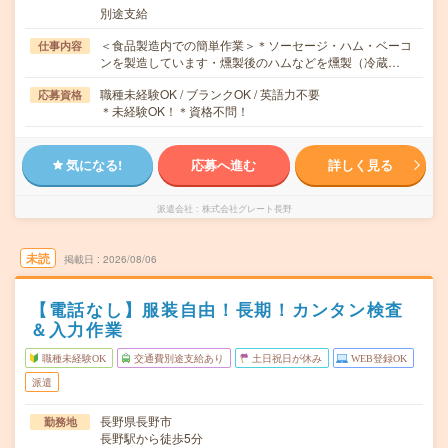
別途支給
＜食品製造内での簡単作業＞＊ソーセージ・ハム・ベーコ
仕事内容
ンを製造しています・燻製後のハムなどを燻製（冷蔵…
職種未経験OK / ブランクOK / 英語力不要
応募資格
＊未経験OK！＊資格不問！
気になる!
応募へ進む
詳しく見る
派遣会社
株式会社グレート長野
未読
掲載日
2026/08/06
【電話なし】服装自由！長期！カンタン検査
＆入力作業
職種未経験OK
交通費別途支給あり
土日祝日が休み
WEB登録OK
派遣
長野県長野市
勤務地
長野駅から徒歩5分