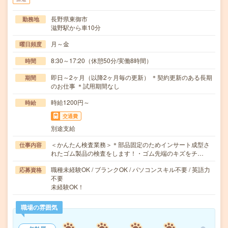
長野県東御市
勤務地
滋野駅から車10分
月～金
曜日頻度
8:30～17:20（休憩50分/実働8時間）
時間
即日～2ヶ月（以降2ヶ月毎の更新） ＊契約更新のある長期
期間
のお仕事 ＊試用期間なし
時給1200円～
時給
交通費
別途支給
＜かんたん検査業務＞＊部品固定のためインサート成型さ
仕事内容
れたゴム製品の検査をします！・ゴム先端のキズをチ…
職種未経験OK / ブランクOK / パソコンスキル不要 / 英語力
応募資格
不要
未経験OK！
職場の雰囲気