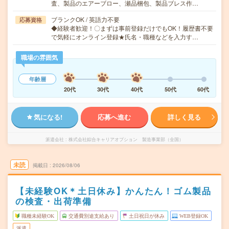
査、製品のエアーブロー、瀬品梱包、製品ブレス作…
ブランクOK / 英語力不要
応募資格
◆経験者歓迎！〇まずは事前登録だけでもOK！履歴書不要
で気軽にオンライン登録★氏名・職種などを入力す…
職場の雰囲気
年齢層
20代
30代
40代
50代
60代
気になる!
応募へ進む
詳しく見る
派遣会社
株式会社綜合キャリアオプション 製造事業部（全国）
未読
掲載日
2026/08/06
【未経験OK＊土日休み】かんたん！ゴム製品
の検査・出荷準備
職種未経験OK
交通費別途支給あり
土日祝日が休み
WEB登録OK
派遣