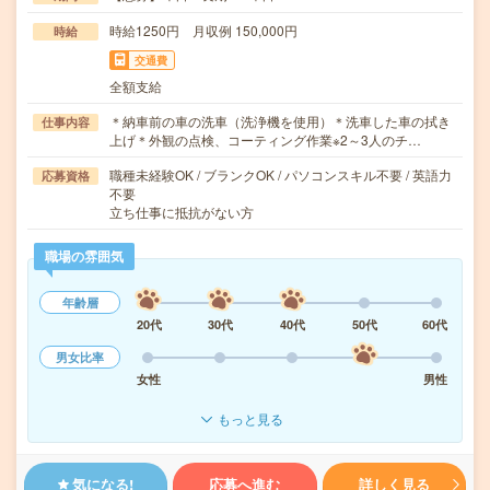
時給1250円 月収例 150,000円
時給
交通費
全額支給
＊納車前の車の洗車（洗浄機を使用）＊洗車した車の拭き
仕事内容
上げ＊外観の点検、コーティング作業※2～3人のチ…
職種未経験OK / ブランクOK / パソコンスキル不要 / 英語力
応募資格
不要
立ち仕事に抵抗がない方
職場の雰囲気
年齢層
20代
30代
40代
50代
60代
男女比率
女性
男性
もっと見る
気になる!
応募へ進む
詳しく見る