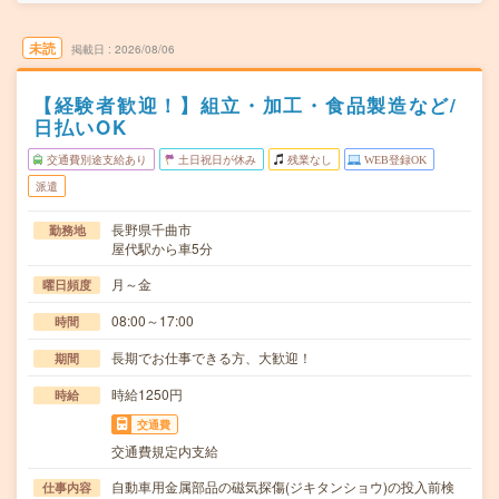
未読
掲載日
2026/08/06
【経験者歓迎！】組立・加工・食品製造など/
日払いOK
交通費別途支給あり
土日祝日が休み
残業なし
WEB登録OK
派遣
長野県千曲市
勤務地
屋代駅から車5分
月～金
曜日頻度
08:00～17:00
時間
長期でお仕事できる方、大歓迎！
期間
時給1250円
時給
交通費
交通費規定内支給
自動車用金属部品の磁気探傷(ジキタンショウ)の投入前検
仕事内容