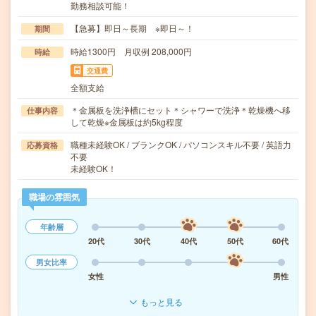
勤務相談可能！
【急募】即日～長期 ※即日～！
期間
時給1300円 月収例 208,000円
時給
交通費
全額支給
＊金属板を洗浄槽にセット＊シャワーで洗浄＊乾燥機へ移
仕事内容
して乾燥※金属板は約5kg程度
職種未経験OK / ブランクOK / パソコンスキル不要 / 英語力
応募資格
不要
未経験OK！
職場の雰囲気
年齢層
20代
30代
40代
50代
60代
男女比率
女性
男性
もっと見る