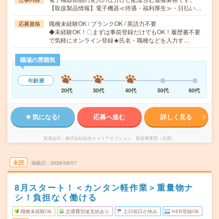
【取扱製品情報】電子機器≪待遇・福利厚生≫・日払い…
職種未経験OK / ブランクOK / 英語力不要
応募資格
◆未経験OK！〇まずは事前登録だけでもOK！履歴書不要
で気軽にオンライン登録★氏名・職種などを入力す…
職場の雰囲気
年齢層
20代
30代
40代
50代
60代
気になる!
応募へ進む
詳しく見る
派遣会社
株式会社綜合キャリアオプション 製造事業部（全国）
未読
掲載日
2026/08/07
8月スタート！＜カンタン軽作業＞重量物ナ
シ！負担なく働ける
職種未経験OK
交通費別途支給あり
土日祝日が休み
WEB登録OK