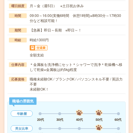
月～金（週5日） ※土日祝お休み
曜日頻度
09:00～16:00(実働6時間 休憩1時間)※8時30分～17時30
時間
分など相談可能！
【急募】即日～長期 ※即日～！
期間
時給1300円
時給
交通費
全額支給
＊金属板を洗浄槽にセット＊シャワーで洗浄＊乾燥機へ移
仕事内容
して乾燥※金属板は約5kg程度
職種未経験OK / ブランクOK / パソコンスキル不要 / 英語力
応募資格
不要
未経験OK！
職場の雰囲気
年齢層
20代
30代
40代
50代
60代
男女比率