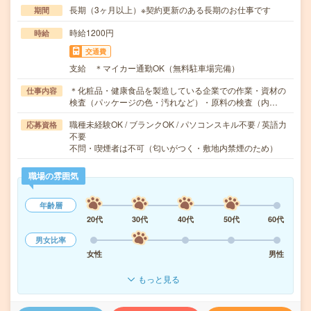
長期（3ヶ月以上）※契約更新のある長期のお仕事です
期間
時給1200円
時給
交通費
支給 ＊マイカー通勤OK（無料駐車場完備）
＊化粧品・健康食品を製造している企業での作業・資材の
仕事内容
検査（パッケージの色・汚れなど）・原料の検査（内…
職種未経験OK / ブランクOK / パソコンスキル不要 / 英語力
応募資格
不要
不問・喫煙者は不可（匂いがつく・敷地内禁煙のため）
職場の雰囲気
年齢層
20代
30代
40代
50代
60代
男女比率
女性
男性
もっと見る