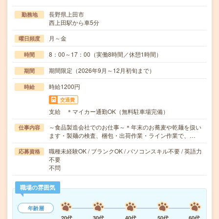
長野県上田市
勤務地
西上田駅から車5分
月～金
曜日頻度
8：00～17：00（実働8時間／休憩1時間）
時間
期間限定（2026年9月～12月初旬まで）
期間
時給1200円
時給
交通費
支給 ＊マイカー通勤OK（無料駐車場完備）
～食品製造会社でのお仕事～＊年末のお蕎麦や乾麺を扱い
仕事内容
ます・製麺の検査、梱包・出荷作業・ライン作業で、…
職種未経験OK / ブランクOK / パソコンスキル不要 / 英語力
応募資格
不要
不問
職場の雰囲気
年齢層
20代
30代
40代
50代
60代