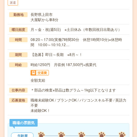
派遣
長野県上田市
勤務地
大屋駅から車8分
月～金・祝(週5日) ※土日休み（年数回祝日出勤あり）
曜日頻度
08:20～17:00(実働7時間30分 休憩1時間10分)※休憩時
時間
間 10:00～10:10,12…
【急募】即日～長期 ※8月～！
期間
時給1250円 月収例 187,500円+残業代
時給
交通費
全額支給
＊部品の検査※部品は数グラム～1kg以下となります
仕事内容
職種未経験OK / ブランクOK / パソコンスキル不要 / 英語力
応募資格
不要
未経験OK！
職場の雰囲気
年齢層