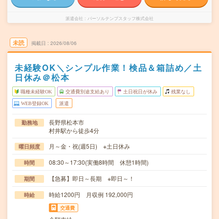
派遣会社
パーソルテンプスタッフ株式会社
未読
掲載日
2026/08/06
未経験OK＼シンプル作業！検品＆箱詰め／土
日休み＠松本
職種未経験OK
交通費別途支給あり
土日祝日が休み
残業なし
WEB登録OK
派遣
長野県松本市
勤務地
村井駅から徒歩4分
月～金・祝(週5日) ※土日休み
曜日頻度
08:30～17:30(実働8時間 休憩1時間)
時間
【急募】即日～長期 ※即日～！
期間
時給1200円 月収例 192,000円
時給
交通費