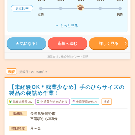
男女比率
女性
男性
もっと見る
気になる!
応募へ進む
詳しく見る
派遣会社
株式会社グレート長野
未読
掲載日
2026/08/06
【未経験OK＊残業少なめ】手のひらサイズの
製品の袋詰め作業！
職種未経験OK
交通費別途支給あり
土日祝日が休み
派遣
長野県安曇野市
勤務地
三溝駅から車6分
月～金
曜日頻度