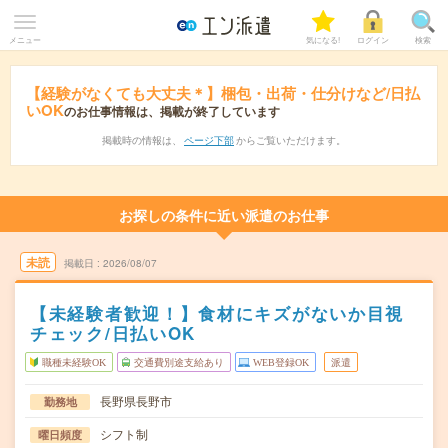
メニュー
気になる!
ログイン
検索
【経験がなくても大丈夫＊】梱包・出荷・仕分けなど/日払
いOK
のお仕事情報は、掲載が終了しています
掲載時の情報は、
ページ下部
からご覧いただけます。
お探しの条件に近い派遣のお仕事
未読
掲載日
2026/08/07
【未経験者歓迎！】食材にキズがないか目視
チェック/日払いOK
職種未経験OK
交通費別途支給あり
WEB登録OK
派遣
長野県長野市
勤務地
シフト制
曜日頻度