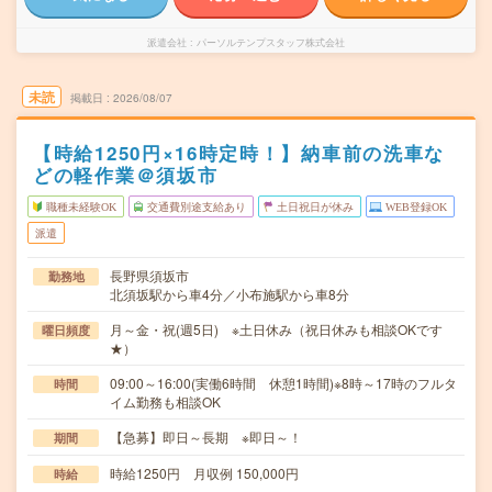
派遣会社
パーソルテンプスタッフ株式会社
未読
掲載日
2026/08/07
【時給1250円×16時定時！】納車前の洗車な
どの軽作業＠須坂市
職種未経験OK
交通費別途支給あり
土日祝日が休み
WEB登録OK
派遣
長野県須坂市
勤務地
北須坂駅から車4分／小布施駅から車8分
月～金・祝(週5日) ※土日休み（祝日休みも相談OKです
曜日頻度
★）
09:00～16:00(実働6時間 休憩1時間)※8時～17時のフルタ
時間
イム勤務も相談OK
【急募】即日～長期 ※即日～！
期間
時給1250円 月収例 150,000円
時給