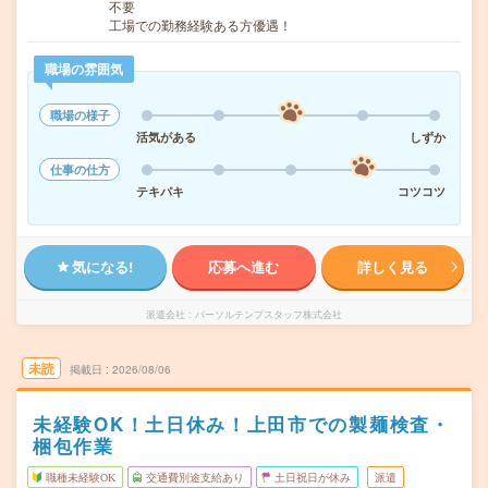
不要
工場での勤務経験ある方優遇！
職場の雰囲気
職場の様子
活気がある
しずか
仕事の仕方
テキパキ
コツコツ
気になる!
応募へ進む
詳しく見る
派遣会社
パーソルテンプスタッフ株式会社
未読
掲載日
2026/08/06
未経験OK！土日休み！上田市での製麺検査・
梱包作業
職種未経験OK
交通費別途支給あり
土日祝日が休み
派遣