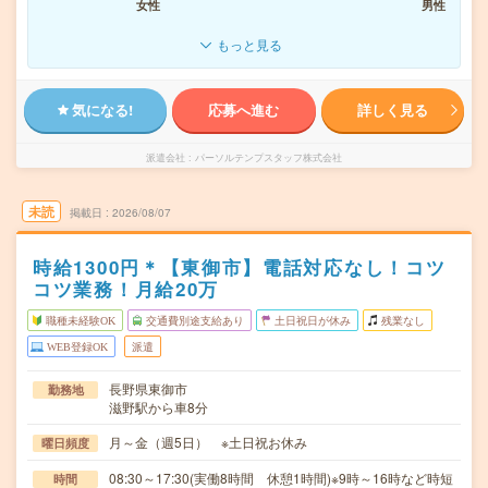
女性
男性
もっと見る
気になる!
応募へ進む
詳しく見る
派遣会社
パーソルテンプスタッフ株式会社
未読
掲載日
2026/08/07
時給1300円＊【東御市】電話対応なし！コツ
コツ業務！月給20万
職種未経験OK
交通費別途支給あり
土日祝日が休み
残業なし
WEB登録OK
派遣
長野県東御市
勤務地
滋野駅から車8分
月～金（週5日） ※土日祝お休み
曜日頻度
08:30～17:30(実働8時間 休憩1時間)※9時～16時など時短
時間