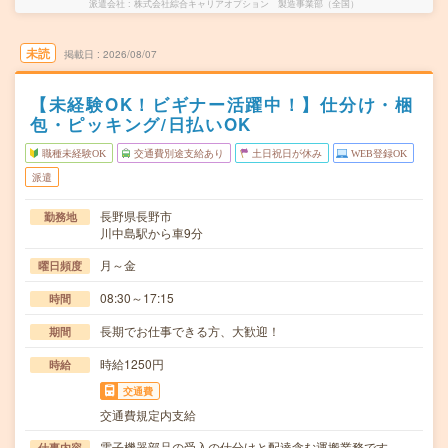
派遣会社
株式会社綜合キャリアオプション 製造事業部（全国）
未読
掲載日
2026/08/07
【未経験OK！ビギナー活躍中！】仕分け・梱
包・ピッキング/日払いOK
職種未経験OK
交通費別途支給あり
土日祝日が休み
WEB登録OK
派遣
長野県長野市
勤務地
川中島駅から車9分
月～金
曜日頻度
08:30～17:15
時間
長期でお仕事できる方、大歓迎！
期間
時給1250円
時給
交通費
交通費規定内支給
電子機器部品の受入の仕分けと配達含む運搬業務です。
仕事内容