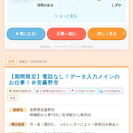
活気がある
しずか
もっと見る
気になる!
応募へ進む
詳しく見る
派遣会社
パーソルテンプスタッフ株式会社
未読
掲載日
2026/08/08
【期間限定】電話なし！データ入力メインの
お仕事！＠安曇野市
職種未経験OK
交通費別途支給あり
土日祝日が休み
WEB登録OK
派遣
長野県安曇野市
勤務地
梓橋駅から車10分／松本駅から車20分
月～金（週5日） ※カレンダーにより一部祝日出勤あり
曜日頻度