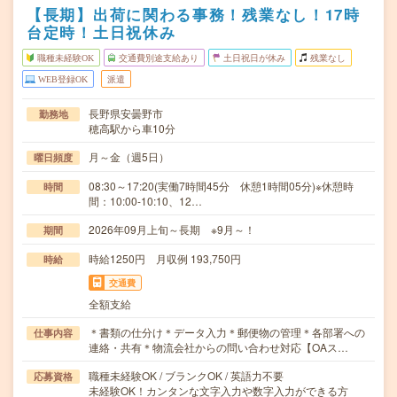
【長期】出荷に関わる事務！残業なし！17時
台定時！土日祝休み
職種未経験OK
交通費別途支給あり
土日祝日が休み
残業なし
WEB登録OK
派遣
長野県安曇野市
勤務地
穂高駅から車10分
月～金（週5日）
曜日頻度
08:30～17:20(実働7時間45分 休憩1時間05分)※休憩時
時間
間：10:00-10:10、12…
2026年09月上旬～長期 ※9月～！
期間
時給1250円 月収例 193,750円
時給
交通費
全額支給
＊書類の仕分け＊データ入力＊郵便物の管理＊各部署への
仕事内容
連絡・共有＊物流会社からの問い合わせ対応【OAス…
職種未経験OK / ブランクOK / 英語力不要
応募資格
未経験OK！カンタンな文字入力や数字入力ができる方