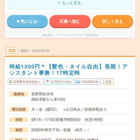
もっと見る
気になる!
応募へ進む
詳しく見る
派遣会社
パーソルテンプスタッフ株式会社
未読
掲載日
2026/08/08
時給1300円＊【髪色・ネイル自由】長期！ア
シスタント事務！17時定時
交通費別途支給あり
土日祝日が休み
WEB登録OK
派遣
長野県松本市
勤務地
南松本駅から車10分
月～金（週5日） ※土日休み／長期休暇あり
曜日頻度
08:15～17:00(実働7時間45分 休憩1時間)
時間
2026年08月下旬～長期 ※8月～！
期間
時給1300円 月収例 201,500円+残業代