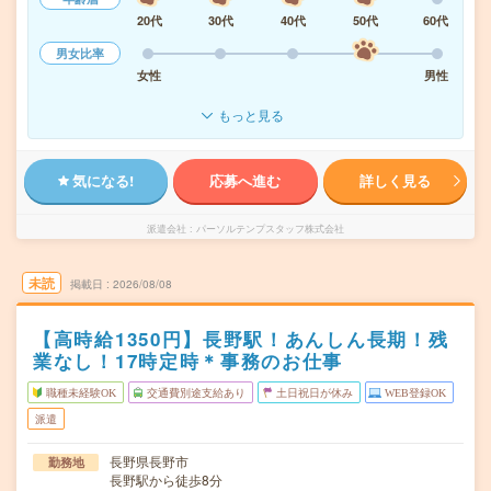
20代
30代
40代
50代
60代
男女比率
女性
男性
もっと見る
気になる!
応募へ進む
詳しく見る
派遣会社
パーソルテンプスタッフ株式会社
未読
掲載日
2026/08/08
【高時給1350円】長野駅！あんしん長期！残
業なし！17時定時＊事務のお仕事
職種未経験OK
交通費別途支給あり
土日祝日が休み
WEB登録OK
派遣
長野県長野市
勤務地
長野駅から徒歩8分