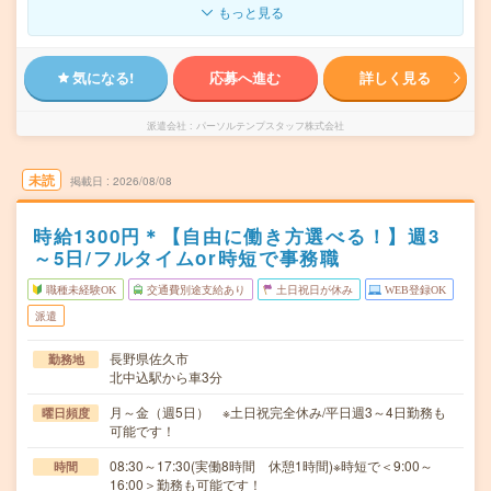
もっと見る
気になる!
応募へ進む
詳しく見る
派遣会社
パーソルテンプスタッフ株式会社
未読
掲載日
2026/08/08
時給1300円＊【自由に働き方選べる！】週3
～5日/フルタイムor時短で事務職
職種未経験OK
交通費別途支給あり
土日祝日が休み
WEB登録OK
派遣
長野県佐久市
勤務地
北中込駅から車3分
月～金（週5日） ※土日祝完全休み/平日週3～4日勤務も
曜日頻度
可能です！
08:30～17:30(実働8時間 休憩1時間)※時短で＜9:00～
時間
16:00＞勤務も可能です！