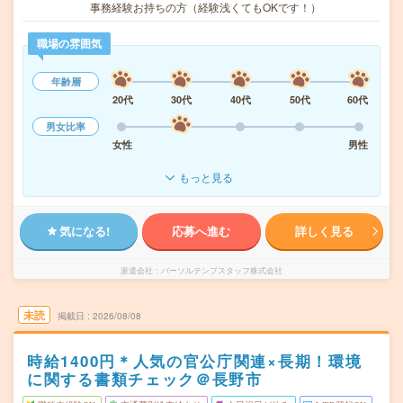
事務経験お持ちの方（経験浅くてもOKです！）
職場の雰囲気
年齢層
20代
30代
40代
50代
60代
男女比率
女性
男性
もっと見る
気になる!
応募へ進む
詳しく見る
派遣会社
パーソルテンプスタッフ株式会社
未読
掲載日
2026/08/08
時給1400円＊人気の官公庁関連×長期！環境
に関する書類チェック＠長野市