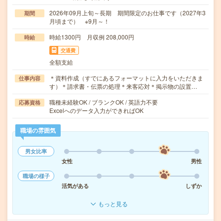
2026年09月上旬～長期 期間限定のお仕事です（2027年3
期間
月頃まで） ※9月～！
時給1300円 月収例 208,000円
時給
交通費
全額支給
＊資料作成（すでにあるフォーマットに入力をいただきま
仕事内容
す）＊請求書・伝票の処理＊来客応対＊掲示物の設置…
職種未経験OK / ブランクOK / 英語力不要
応募資格
Excelへのデータ入力ができればOK
職場の雰囲気
男女比率
女性
男性
職場の様子
活気がある
しずか
もっと見る