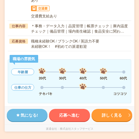
交通費
交通費支給あり
＊事務・データ入力｜品質管理｜帳票チェック｜庫内温度
仕事内容
チェック｜備品管理｜場内衛生確認｜食品安全に関わ…
職種未経験OK / ブランクOK / 英語力不要
応募資格
未経験OK！ #初めての派遣歓迎
職場の雰囲気
年齢層
20代
30代
40代
50代
60代
仕事の仕方
テキパキ
コツコツ
気になる!
応募へ進む
詳しく見る
派遣会社
株式会社スタッフサービス