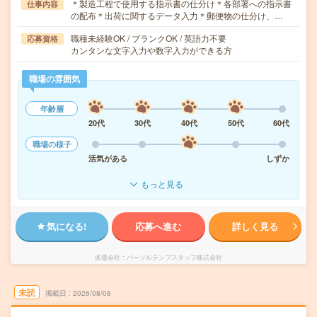
＊製造工程で使用する指示書の仕分け＊各部署への指示書
仕事内容
の配布＊出荷に関するデータ入力＊郵便物の仕分け、…
職種未経験OK / ブランクOK / 英語力不要
応募資格
カンタンな文字入力や数字入力ができる方
職場の雰囲気
年齢層
20代
30代
40代
50代
60代
職場の様子
活気がある
しずか
もっと見る
気になる!
応募へ進む
詳しく見る
派遣会社
パーソルテンプスタッフ株式会社
未読
掲載日
2026/08/08