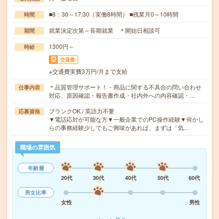
■8：30～17:30（実働8時間） ■残業月0～10時間
時間
就業決定次第～長期就業 ＊開始日相談可
期間
1300円～
時給
交通費
※交通費実費3万円/月まで支給
＊品質管理サポート！・商品に関する不具合の問い合わせ
仕事内容
対応、原因確認・報告書作成・社内外への内容確認・…
ブランクOK / 英語力不要
応募資格
▼電話応対が可能な方▼一般企業でのPC操作経験▼何かし
らの事務経験少しでもご興味があれば、まずは「気…
職場の雰囲気
年齢層
20代
30代
40代
50代
60代
男女比率
女性
男性