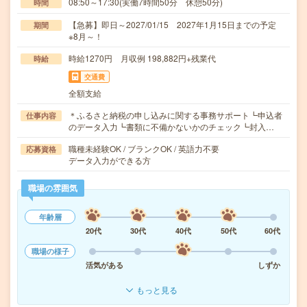
08:50～17:30(実働7時間50分 休憩50分)
時間
【急募】即日～2027/01/15 2027年1月15日までの予定
期間
※8月～！
時給1270円 月収例 198,882円+残業代
時給
交通費
全額支給
＊ふるさと納税の申し込みに関する事務サポート┗申込者
仕事内容
のデータ入力┗書類に不備かないかのチェック┗封入…
職種未経験OK / ブランクOK / 英語力不要
応募資格
データ入力ができる方
職場の雰囲気
年齢層
20代
30代
40代
50代
60代
職場の様子
活気がある
しずか
もっと見る