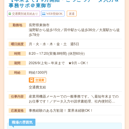
事務サポ＠東御市
交通費別途支給あり
WEB登録OK
派遣
長野県東御市
勤務地
滋野駅から徒歩15分／田中駅から徒歩36分／大屋駅から徒
歩78分
月・火・水・木・金・土 週5日
曜日頻度
8:20～17:20(実働:8時間) (休憩60分)
時間
2026/9/上旬～年末まで ★9月～OK！
期間
時給1300円
時給
交通費
交通費支給
産業用機器メーカーでの一般事務です。＼最短年末までの
仕事内容
お仕事です！／データ入力や請求書処理、社内便対応…
事務経験のある方歓迎！ 業界未経験OK！
応募資格
職場の雰囲気