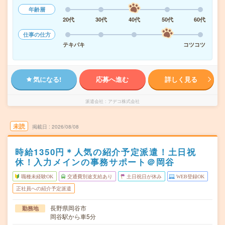
年齢層
20代
30代
40代
50代
60代
仕事の仕方
テキパキ
コツコツ
気になる!
応募へ進む
詳しく見る
派遣会社
アデコ株式会社
未読
掲載日
2026/08/08
時給1350円＊人気の紹介予定派遣！土日祝
休！入力メインの事務サポート＠岡谷
職種未経験OK
交通費別途支給あり
土日祝日が休み
WEB登録OK
正社員への紹介予定派遣
長野県岡谷市
勤務地
岡谷駅から車5分