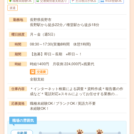
職種未経験OK
交通費別途支給あり
土日祝日が休み
WEB登録OK
派遣
長野県長野市
勤務地
長野駅から徒歩22分／権堂駅から徒歩18分
月～金（週5日）
曜日頻度
08:30～17:30(実働8時間 休憩1時間)
時間
【急募】即日～長期 ※即日～！
期間
時給1400円 月収例 224,000円+残業代
時給
交通費
全額支給
＊インターネット検索による調査＊資料作成＊報告書の作
仕事内容
成など＊電話対応※スキルによってお任せする業務の…
職種未経験OK / ブランクOK / 英語力不要
応募資格
未経験OK！
職場の雰囲気
年齢層