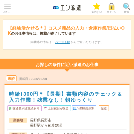
メニュー
気になる!
ログイン
検索
【経験活かせる＊】コスメ商品の入力・倉庫作業/日払いO
K
のお仕事情報は、掲載が終了しています
掲載時の情報は、
ページ下部
からご覧いただけます。
お探しの条件に近い派遣のお仕事
未読
掲載日
2026/08/08
時給1300円＊【長期】書類内容のチェック＆
入力作業！残業なし！朝ゆっくり
交通費別途支給あり
土日祝日が休み
WEB登録OK
派遣
長野県長野市
勤務地
長野駅から徒歩20分