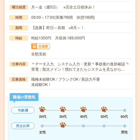
月～金（週5日） ※完全土日祝休み！
曜日頻度
09:00～17:00(実働7時間 休憩1時間)
時間
【急募】即日～長期 ※8月～！
期間
時給1350円 月収例 189,000円
時給
交通費
全額支給
＊データ入力、システム入力・更新＊事故後の進捗確認┗
仕事内容
受電：取次メイン！慣れてきたらシステムを見ながら…
職種未経験OK / ブランクOK / 英語力不要
応募資格
未経験OK！
職場の雰囲気
年齢層
20代
30代
40代
50代
60代
男女比率
女性
男性