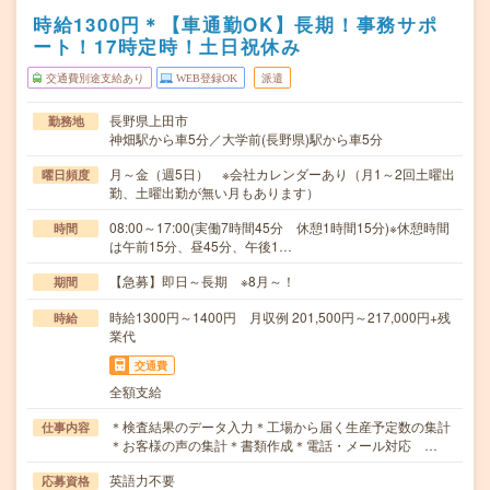
時給1300円＊【車通勤OK】長期！事務サポ
ート！17時定時！土日祝休み
交通費別途支給あり
WEB登録OK
派遣
長野県上田市
勤務地
神畑駅から車5分／大学前(長野県)駅から車5分
月～金（週5日） ※会社カレンダーあり（月1～2回土曜出
曜日頻度
勤、土曜出勤が無い月もあります）
08:00～17:00(実働7時間45分 休憩1時間15分)※休憩時間
時間
は午前15分、昼45分、午後1…
【急募】即日～長期 ※8月～！
期間
時給1300円～1400円 月収例 201,500円～217,000円+残
時給
業代
交通費
全額支給
＊検査結果のデータ入力＊工場から届く生産予定数の集計
仕事内容
＊お客様の声の集計＊書類作成＊電話・メール対応 …
英語力不要
応募資格