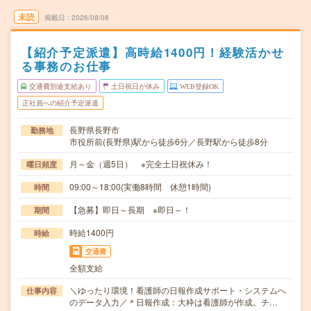
未読
掲載日
2026/08/08
【紹介予定派遣】高時給1400円！経験活かせ
る事務のお仕事
交通費別途支給あり
土日祝日が休み
WEB登録OK
正社員への紹介予定派遣
長野県長野市
勤務地
市役所前(長野県)駅から徒歩6分／長野駅から徒歩8分
月～金（週5日） ※完全土日祝休み！
曜日頻度
09:00～18:00(実働8時間 休憩1時間)
時間
【急募】即日～長期 ※即日～！
期間
時給1400円
時給
交通費
全額支給
＼ゆったり環境！看護師の日報作成サポート・システムへ
仕事内容
のデータ入力／＊日報作成：大枠は看護師が作成。チ…