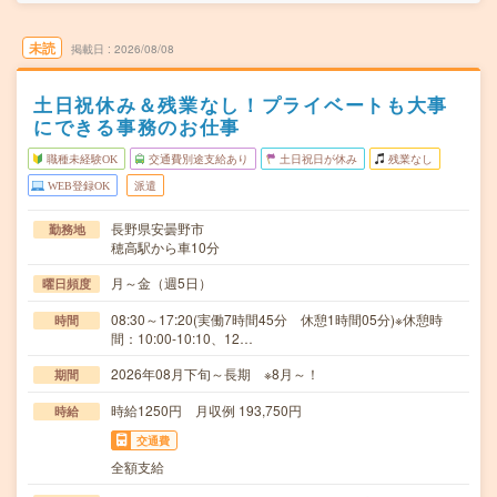
未読
掲載日
2026/08/08
土日祝休み＆残業なし！プライベートも大事
にできる事務のお仕事
職種未経験OK
交通費別途支給あり
土日祝日が休み
残業なし
WEB登録OK
派遣
長野県安曇野市
勤務地
穂高駅から車10分
月～金（週5日）
曜日頻度
08:30～17:20(実働7時間45分 休憩1時間05分)※休憩時
時間
間：10:00-10:10、12…
2026年08月下旬～長期 ※8月～！
期間
時給1250円 月収例 193,750円
時給
交通費
全額支給