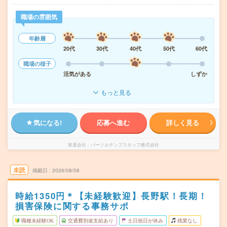
職場の雰囲気
年齢層
20代
30代
40代
50代
60代
職場の様子
活気がある
しずか
もっと見る
気になる!
応募へ進む
詳しく見る
派遣会社
パーソルテンプスタッフ株式会社
未読
掲載日
2026/08/08
時給1350円＊【未経験歓迎】長野駅！長期！
損害保険に関する事務サポ
職種未経験OK
交通費別途支給あり
土日祝日が休み
残業なし