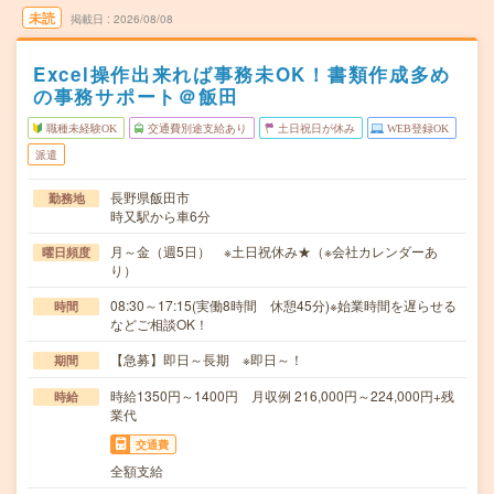
未読
掲載日
2026/08/08
Excel操作出来れば事務未OK！書類作成多め
の事務サポート＠飯田
職種未経験OK
交通費別途支給あり
土日祝日が休み
WEB登録OK
派遣
長野県飯田市
勤務地
時又駅から車6分
月～金（週5日） ※土日祝休み★（※会社カレンダーあ
曜日頻度
り）
08:30～17:15(実働8時間 休憩45分)※始業時間を遅らせる
時間
などご相談OK！
【急募】即日～長期 ※即日～！
期間
時給1350円～1400円 月収例 216,000円～224,000円+残
時給
業代
交通費
全額支給