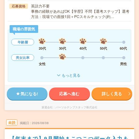
英語力不要
応募資格
事務の経験があればOK【学歴】不問【選考ステップ】選考
方法：現場での面接1回＋PCスキルチェック(約…
職場の雰囲気
年齢層
20代
30代
40代
50代
60代
男女比率
女性
男性
もっと見る
気になる!
応募へ進む
詳しく見る
派遣会社
パーソルテンプスタッフ株式会社
未読
掲載日
2026/08/08
【年末まで】9月開始＊こつこつデータ入力＆