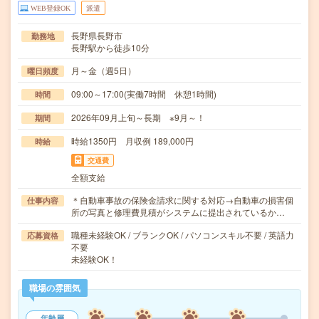
WEB登録OK
派遣
長野県長野市
勤務地
長野駅から徒歩10分
月～金（週5日）
曜日頻度
09:00～17:00(実働7時間 休憩1時間)
時間
2026年09月上旬～長期 ※9月～！
期間
時給1350円 月収例 189,000円
時給
交通費
全額支給
＊自動車事故の保険金請求に関する対応→自動車の損害個
仕事内容
所の写真と修理費見積がシステムに提出されているか…
職種未経験OK / ブランクOK / パソコンスキル不要 / 英語力
応募資格
不要
未経験OK！
職場の雰囲気
年齢層