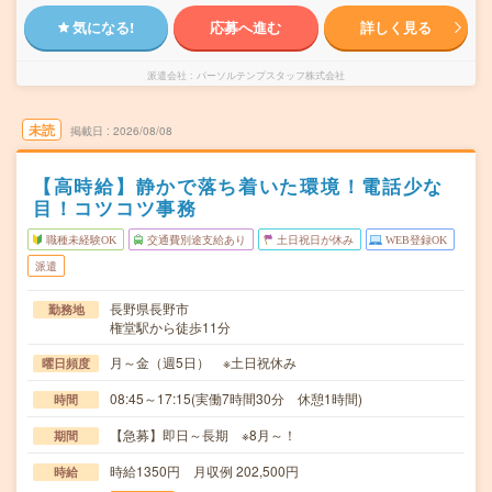
気になる!
応募へ進む
詳しく見る
派遣会社
パーソルテンプスタッフ株式会社
未読
掲載日
2026/08/08
【高時給】静かで落ち着いた環境！電話少な
目！コツコツ事務
職種未経験OK
交通費別途支給あり
土日祝日が休み
WEB登録OK
派遣
長野県長野市
勤務地
権堂駅から徒歩11分
月～金（週5日） ※土日祝休み
曜日頻度
08:45～17:15(実働7時間30分 休憩1時間)
時間
【急募】即日～長期 ※8月～！
期間
時給1350円 月収例 202,500円
時給