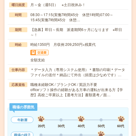
月～金（週5日） ※土日祝休み！
曜日頻度
08:30～17:15(実働7時間45分 休憩1時間)07:00～
時間
15:45(実働7時間45分 休憩…
【急募】即日～長期 派遣期間6ヶ月になります ※即日
期間
～！
時給1350円 月収例 209,250円+残業代
時給
交通費
全額支給
＊データ入力（専用システム使用）＊書類の印刷＊データ
仕事内容
ファイルの送付＊納品にて外出（頻度は少なめです）…
職種未経験OK / ブランクOK / 英語力不要
応募資格
officeソフト操作の経験がある方車の運転が出来る方【学
歴】高校ご卒業以上【選考方法】書類選考／面…
職場の雰囲気
年齢層
20代
30代
40代
50代
60代
職場の様子