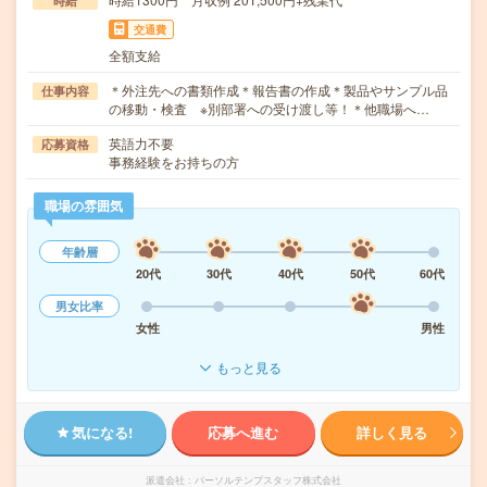
時給
交通費
全額支給
＊外注先への書類作成＊報告書の作成＊製品やサンプル品
仕事内容
の移動・検査 ※別部署への受け渡し等！＊他職場へ…
英語力不要
応募資格
事務経験をお持ちの方
職場の雰囲気
年齢層
20代
30代
40代
50代
60代
男女比率
女性
男性
もっと見る
気になる!
応募へ進む
詳しく見る
派遣会社
パーソルテンプスタッフ株式会社