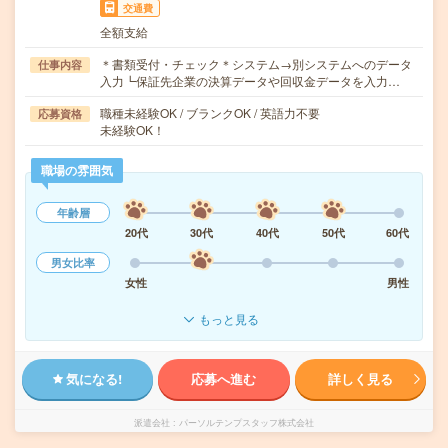
交通費
全額支給
＊書類受付・チェック＊システム→別システムへのデータ
仕事内容
入力┗保証先企業の決算データや回収金データを入力…
職種未経験OK / ブランクOK / 英語力不要
応募資格
未経験OK！
職場の雰囲気
年齢層
20代
30代
40代
50代
60代
男女比率
女性
男性
もっと見る
気になる!
応募へ進む
詳しく見る
派遣会社
パーソルテンプスタッフ株式会社