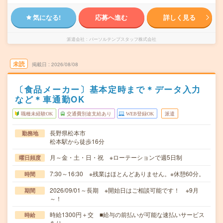
気になる!
応募へ進む
詳しく見る
派遣会社
パーソルテンプスタッフ株式会社
未読
掲載日
2026/08/08
〔食品メーカー〕基本定時まで＊データ入力
など＊車通勤OK
職種未経験OK
交通費別途支給あり
WEB登録OK
派遣
長野県松本市
勤務地
松本駅から徒歩16分
月～金・土・日・祝 ※ローテーションで週5日制
曜日頻度
7:30～16:30 ※残業はほとんどありません。※休憩60分。
時間
2026/09/01～長期 ※開始日はご相談可能です！ ※9月
期間
～！
時給1300円＋交 ■給与の前払いが可能な速払いサービス
時給
あり