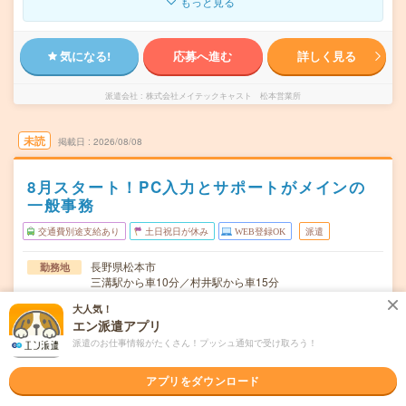
もっと見る
気になる!
応募へ進む
詳しく見る
派遣会社
株式会社メイテックキャスト 松本営業所
未読
掲載日
2026/08/08
8月スタート！PC入力とサポートがメインの
一般事務
交通費別途支給あり
土日祝日が休み
WEB登録OK
派遣
長野県松本市
勤務地
三溝駅から車10分／村井駅から車15分
大人気！
月～金曜日
曜日頻度
エン派遣アプリ
■8:30～17:10（実働7時間45分） ■残業月20ｈ程度
時間
派遣のお仕事情報がたくさん！プッシュ通知で受け取ろう！
＊開始日相談可能
期間
アプリをダウンロード
1250円～
時給