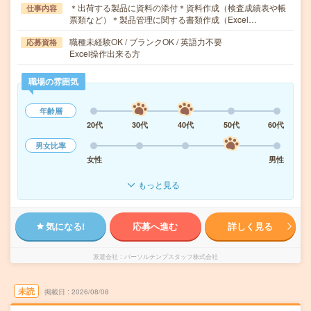
＊出荷する製品に資料の添付＊資料作成（検査成績表や帳
仕事内容
票類など）＊製品管理に関する書類作成（Excel…
職種未経験OK / ブランクOK / 英語力不要
応募資格
Excel操作出来る方
職場の雰囲気
年齢層
20代
30代
40代
50代
60代
男女比率
女性
男性
もっと見る
気になる!
応募へ進む
詳しく見る
派遣会社
パーソルテンプスタッフ株式会社
未読
掲載日
2026/08/08