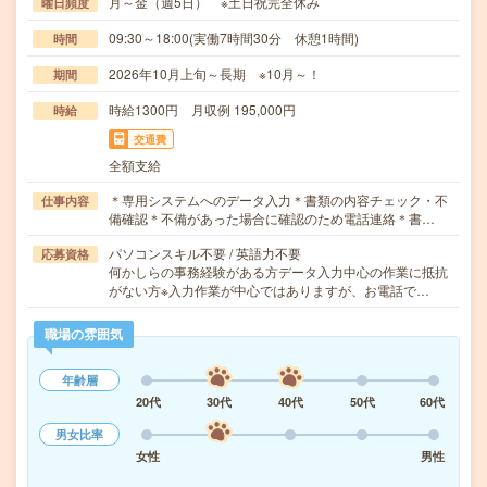
月～金（週5日） ※土日祝完全休み
曜日頻度
09:30～18:00(実働7時間30分 休憩1時間)
時間
2026年10月上旬～長期 ※10月～！
期間
時給1300円 月収例 195,000円
時給
交通費
全額支給
＊専用システムへのデータ入力＊書類の内容チェック・不
仕事内容
備確認＊不備があった場合に確認のため電話連絡＊書…
パソコンスキル不要 / 英語力不要
応募資格
何かしらの事務経験がある方データ入力中心の作業に抵抗
がない方※入力作業が中心ではありますが、お電話で…
職場の雰囲気
年齢層
20代
30代
40代
50代
60代
男女比率
女性
男性