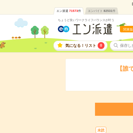
【
エン派遣
71573
件
エンバイト
82531
件
ちょうど良いワークライフバランスが叶う
関東版
気になる！リスト
0
保存し
【誰
未読