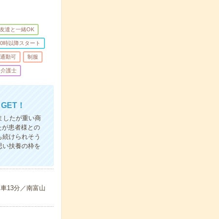
友達と一緒OK
10時以降スタート
通勤可
制服
介護士
GET！
ましたが重い商
たが患者様との
も続けられそう
思い扶養の枠を
車13分／南富山