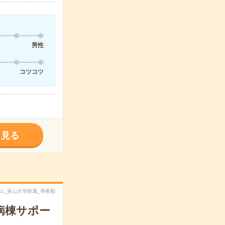
男性
コツコツ
く見る
4011_富山大学附属_準夜勤
病棟サポー