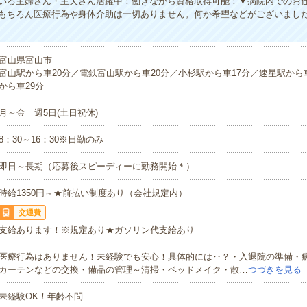
いる主婦さん・主夫さん活躍中！働きながら資格取得可能！▼病院内でのお
もちろん医療行為や身体介助は一切ありません。何か希望などがございまし
富山県富山市
富山駅から車20分／電鉄富山駅から車20分／小杉駅から車17分／速星駅から
から車29分
月～金 週5日(土日祝休)
8：30～16：30※日勤のみ
即日～長期（応募後スピーディーに勤務開始＊）
時給1350円～★前払い制度あり（会社規定内）
交通費
支給あります！※規定あり★ガソリン代支給あり
医療行為はありません！未経験でも安心！具体的には‥？・入退院の準備・
カーテンなどの交換・備品の管理～清掃・ベッドメイク・散…
つづきを見る
未経験OK！年齢不問