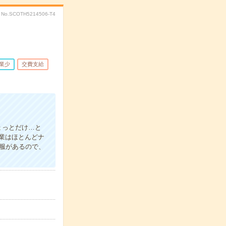
No.SCOTH5214506-T4
業少
交費支給
ょっとだけ…と
業はほとんどナ
服があるので、