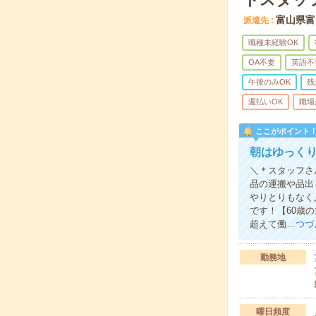
富山県富
派遣先
職種未経験OK
OA不要
英語不
午後のみOK
残
週払いOK
職場
ここがポイント
朝はゆっくり
＼＊スタッフさ
品の運搬や品出
やりとりもなく
です！【60歳
超えて働…
つづ
勤務地
曜日頻度