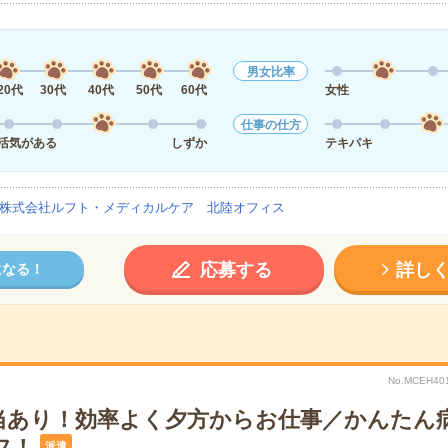
男女比率
20代
30代
40代
50代
60代
女性
仕事の仕方
活気がある
しずか
テキパキ
株式会社ルフト・メディカルケア 北陸オフィス
応募する
詳し
になる！
No.MCEH
当あり！効率よく夕方からお仕事／かんたん
フ！
派遣