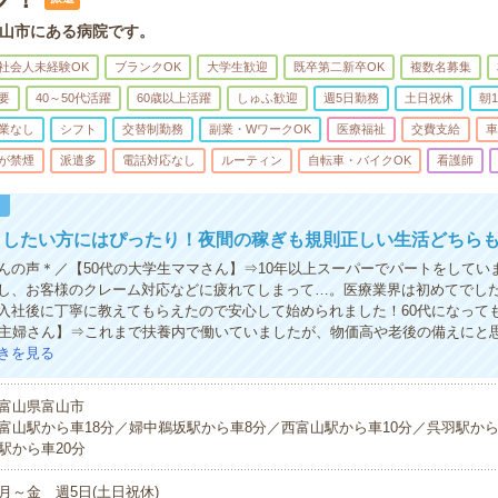
山市にある病院です。
社会人未経験OK
ブランクOK
大学生歓迎
既卒第二新卒OK
複数名募集
要
40～50代活躍
60歳以上活躍
しゅふ歓迎
週5日勤務
土日祝休
朝
業なし
シフト
交替制勤務
副業・WワークOK
医療福祉
交費支給
車
が禁煙
派遣多
電話対応なし
ルーティン
自転車・バイクOK
看護師
！
したい方にはぴったり！夜間の稼ぎも規則正しい生活どちらも
んの声＊／【50代の大学生ママさん】⇒10年以上スーパーでパートをしてい
し、お客様のクレーム対応などに疲れてしまって…。医療業界は初めてでし
入社後に丁寧に教えてもらえたので安心して始められました！60代になって
の主婦さん】⇒これまで扶養内で働いていましたが、物価高や老後の備えにと
きを見る
富山県富山市
富山駅から車18分／婦中鵜坂駅から車8分／西富山駅から車10分／呉羽駅から
駅から車20分
月～金 週5日(土日祝休)