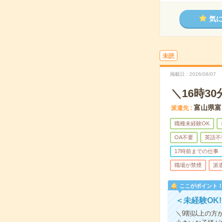
気
未読
掲載日
2026/08/07
＼16時
富山県富
派遣先
職種未経験OK
OA不要
英語不
17時前までの仕事
職場が禁煙
派
ここがポイント
＜未経験OK
＼9割以上の方