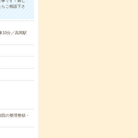
仕事です！難し
たらご相談下さ
車10分／高岡駅
病院の整理整頓・