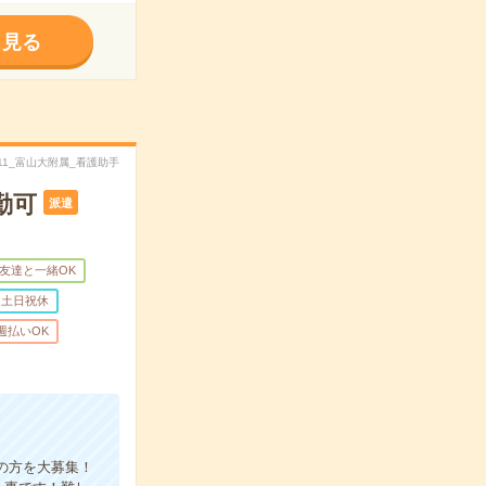
く見る
4011_富山大附属_看護助手
勤可
派遣
友達と一緒OK
土日祝休
週払いOK
齢の方を大募集！