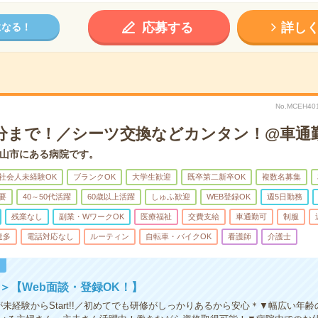
応募する
詳し
になる！
No.MCEH
30分まで！／シーツ交換などカンタン！@車通
山市にある病院です。
社会人未経験OK
ブランクOK
大学生歓迎
既卒第二新卒OK
複数名募集
要
40～50代活躍
60歳以上活躍
しゅふ歓迎
WEB登録OK
週5日勤務
残業なし
副業・WワークOK
医療福祉
交費支給
車通勤可
制服
遣多
電話対応なし
ルーティン
自転車・バイクOK
看護師
介護士
！
!＞【Web面談・登録OK！】
が未経験からStart!!／初めてでも研修がしっかりあるから安心＊▼幅広い年