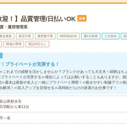
迎！】品質管理/日払いOK
派遣
質・運用管理系
数名募集
英語不要
履歴書不要
WEB登録OK
週5日勤務
土日祝休
残
職場が禁煙
電話対応なし
！
中！プライベートが充実する！
≫これまでの経験を活かしませんか？ブランクがあっても大丈夫！経験はち
≪プライベートが充実する≫場合によってはお願いすることもありますが、残
制≫週末は家族や友人と一緒にプライベート満喫！≪動きやすい制服アリ≫制
み解消！≪収入アップを目指せる≫高時給だらけの派遣のお仕事です！
富山県射水市
呉羽駅から車11分
月～金