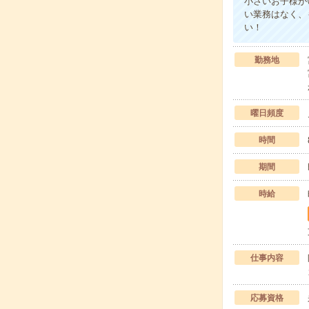
小さいお子様が
い業務はなく、
い！
勤務地
曜日頻度
時間
期間
時給
仕事内容
応募資格