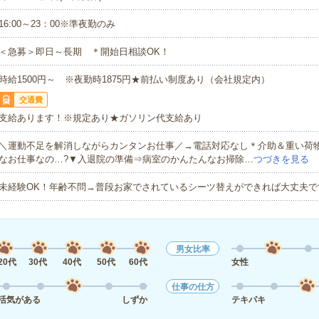
16:00～23：00※準夜勤のみ
＜急募＞即日～長期 ＊開始日相談OK！
時給1500円～ ※夜勤時1875円★前払い制度あり（会社規定内）
交通費
支給あります！※規定あり★ガソリン代支給あり
＼運動不足を解消しながらカンタンお仕事／→電話対応なし＊介助＆重い荷
なお仕事なの…?▼入退院の準備⇒病室のかんたんなお掃除…
つづきを見る
未経験OK！年齢不問→普段お家でされているシーツ替えができれば大丈夫で
男女比率
20代
30代
40代
50代
60代
女性
仕事の仕方
活気がある
しずか
テキパキ