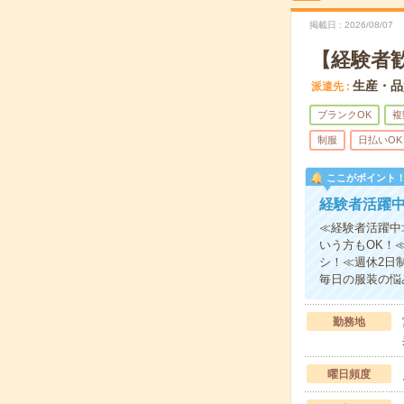
掲載日
2026/08/07
【経験者歓
生産・品
派遣先
ブランクOK
複
制服
日払いOK
ここがポイント
経験者活躍
≪経験者活躍中
いう方もOK！
シ！≪週休2日
毎日の服装の悩
勤務地
曜日頻度