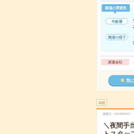
職場の雰囲気
年齢層
職場の様子
派遣会社
気
未読
掲載日
2026/08/07
＼夜間手
トスタッ