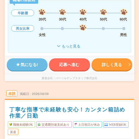
年齢層
20代
30代
40代
50代
60代
男女比率
女性
男性
もっと見る
気になる!
応募へ進む
詳しく見る
派遣会社
パーソルテンプスタッフ株式会社
未読
掲載日
2026/08/09
丁寧な指導で未経験も安心！カンタン箱詰め
作業／日勤
職種未経験OK
交通費別途支給あり
土日祝日が休み
WEB登録OK
派遣