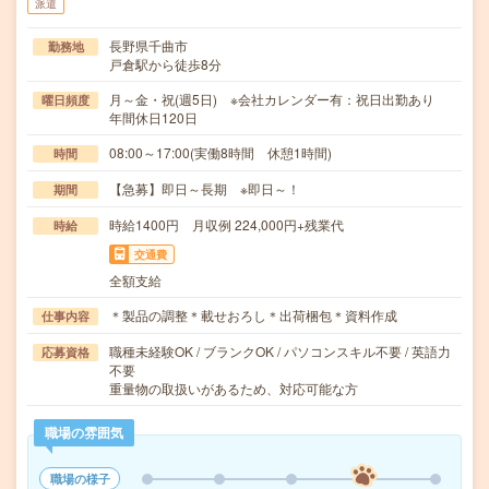
派遣
長野県千曲市
勤務地
戸倉駅から徒歩8分
月～金・祝(週5日) ※会社カレンダー有：祝日出勤あり
曜日頻度
年間休日120日
08:00～17:00(実働8時間 休憩1時間)
時間
【急募】即日～長期 ※即日～！
期間
時給1400円 月収例 224,000円+残業代
時給
交通費
全額支給
＊製品の調整＊載せおろし＊出荷梱包＊資料作成
仕事内容
職種未経験OK / ブランクOK / パソコンスキル不要 / 英語力
応募資格
不要
重量物の取扱いがあるため、対応可能な方
職場の雰囲気
職場の様子