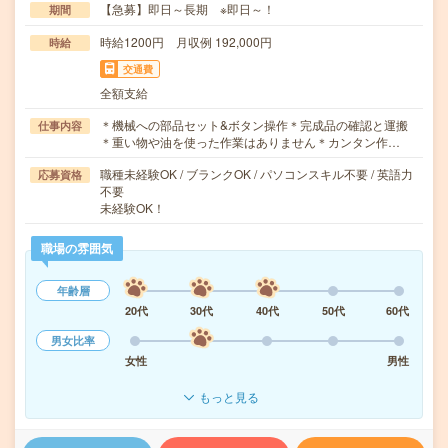
【急募】即日～長期 ※即日～！
期間
時給1200円 月収例 192,000円
時給
交通費
全額支給
＊機械への部品セット&ボタン操作＊完成品の確認と運搬
仕事内容
＊重い物や油を使った作業はありません＊カンタン作…
職種未経験OK / ブランクOK / パソコンスキル不要 / 英語力
応募資格
不要
未経験OK！
職場の雰囲気
年齢層
20代
30代
40代
50代
60代
男女比率
女性
男性
もっと見る