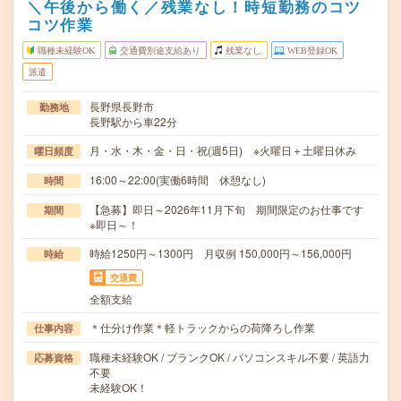
＼午後から働く／残業なし！時短勤務のコツ
コツ作業
職種未経験OK
交通費別途支給あり
残業なし
WEB登録OK
派遣
長野県長野市
勤務地
長野駅から車22分
月・水・木・金・日・祝(週5日) ※火曜日＋土曜日休み
曜日頻度
16:00～22:00(実働6時間 休憩なし)
時間
【急募】即日～2026年11月下旬 期間限定のお仕事です
期間
※即日～！
時給1250円～1300円 月収例 150,000円～156,000円
時給
交通費
全額支給
＊仕分け作業＊軽トラックからの荷降ろし作業
仕事内容
職種未経験OK / ブランクOK / パソコンスキル不要 / 英語力
応募資格
不要
未経験OK！