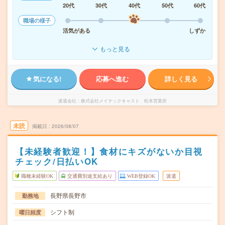
20代
30代
40代
50代
60代
職場の様子
活気がある
しずか
もっと見る
気になる!
応募へ進む
詳しく見る
派遣会社
株式会社メイテックキャスト 松本営業所
未読
掲載日
2026/08/07
【未経験者歓迎！】食材にキズがないか目視
チェック/日払いOK
職種未経験OK
交通費別途支給あり
WEB登録OK
派遣
長野県長野市
勤務地
シフト制
曜日頻度