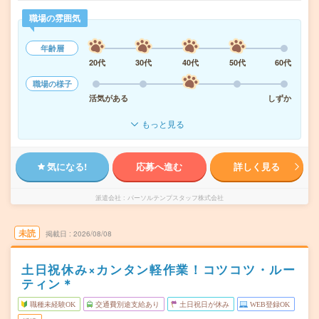
職場の雰囲気
年齢層
20代
30代
40代
50代
60代
職場の様子
活気がある
しずか
もっと見る
気になる!
応募へ進む
詳しく見る
派遣会社
パーソルテンプスタッフ株式会社
未読
掲載日
2026/08/08
土日祝休み×カンタン軽作業！コツコツ・ルー
ティン＊
職種未経験OK
交通費別途支給あり
土日祝日が休み
WEB登録OK