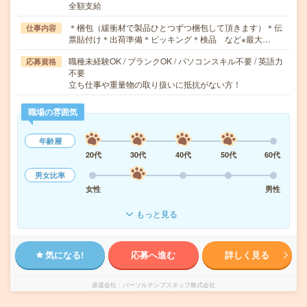
全額支給
＊梱包（緩衝材で製品ひとつずつ梱包して頂きます）＊伝
仕事内容
票貼付け＊出荷準備＊ピッキング＊検品 など※最大…
職種未経験OK / ブランクOK / パソコンスキル不要 / 英語力
応募資格
不要
立ち仕事や重量物の取り扱いに抵抗がない方！
職場の雰囲気
年齢層
20代
30代
40代
50代
60代
男女比率
女性
男性
もっと見る
気になる!
応募へ進む
詳しく見る
派遣会社
パーソルテンプスタッフ株式会社