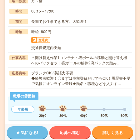
月～金
曜日頻度
08:15～17:00
時間
長期でお仕事できる方、大歓迎！
期間
時給1800円
時給
交通費
交通費規定内支給
＊開け替え作業1コンテナ・段ボールの移動と開け替え機
仕事内容
へのパックセット/段ボールの解体2廃パックの踏み…
ブランクOK / 英語力不要
応募資格
◆経験者歓迎！〇まずは事前登録だけでもOK！履歴書不要
で気軽にオンライン登録★氏名・職種などを入力す…
職場の雰囲気
年齢層
20代
30代
40代
50代
60代
気になる!
応募へ進む
詳しく見る