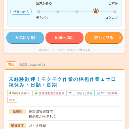
活気がある
しずか
仕事の仕方
テキパキ
コツコツ
気になる!
応募へ進む
詳しく見る
派遣会社
パーソルテンプスタッフ株式会社
未読
掲載日
2026/08/08
未経験歓迎！モクモク作業の梱包作業▲土日
祝休み・日勤・長期
職種未経験OK
交通費別途支給あり
土日祝日が休み
WEB登録OK
派遣
長野県安曇野市
勤務地
穂高駅から車10分
月～金曜日
曜日頻度