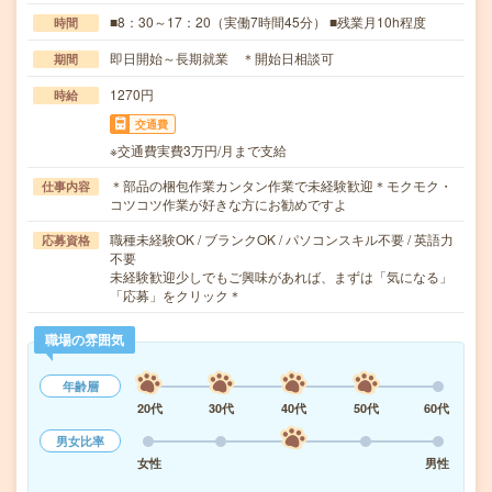
■8：30～17：20（実働7時間45分） ■残業月10h程度
時間
即日開始～長期就業 ＊開始日相談可
期間
1270円
時給
交通費
※交通費実費3万円/月まで支給
＊部品の梱包作業カンタン作業で未経験歓迎＊モクモク・
仕事内容
コツコツ作業が好きな方にお勧めですよ
職種未経験OK / ブランクOK / パソコンスキル不要 / 英語力
応募資格
不要
未経験歓迎少しでもご興味があれば、まずは「気になる」
「応募」をクリック＊
職場の雰囲気
年齢層
20代
30代
40代
50代
60代
男女比率
女性
男性