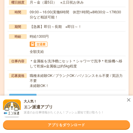
月～金（週5日） ※土日祝お休み
曜日頻度
09:00～16:00(実働6時間 休憩1時間)※8時30分～17時30
時間
分など相談可能！
【急募】即日～長期 ※即日～！
期間
時給1300円
時給
交通費
全額支給
＊金属板を洗浄槽にセット＊シャワーで洗浄＊乾燥機へ移
仕事内容
して乾燥※金属板は約5kg程度
職種未経験OK / ブランクOK / パソコンスキル不要 / 英語力
応募資格
不要
未経験OK！
職場の雰囲気
大人気！
エン派遣アプリ
年齢層
派遣のお仕事情報がたくさん！プッシュ通知で受け取ろう！
20代
30代
40代
50代
60代
アプリをダウンロード
男女比率
女性
男性