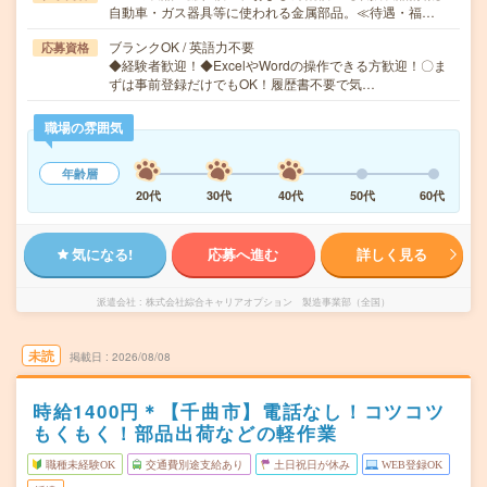
自動車・ガス器具等に使われる金属部品。≪待遇・福…
ブランクOK / 英語力不要
応募資格
◆経験者歓迎！◆ExcelやWordの操作できる方歓迎！〇ま
ずは事前登録だけでもOK！履歴書不要で気…
職場の雰囲気
年齢層
20代
30代
40代
50代
60代
気になる!
応募へ進む
詳しく見る
派遣会社
株式会社綜合キャリアオプション 製造事業部（全国）
未読
掲載日
2026/08/08
時給1400円＊【千曲市】電話なし！コツコツ
もくもく！部品出荷などの軽作業
職種未経験OK
交通費別途支給あり
土日祝日が休み
WEB登録OK