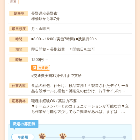
派遣
長野県安曇野市
勤務地
梓橋駅から車7分
月～金曜日
曜日頻度
■8:00～16:00 (実働7時間) ■残業月20ｈ
時間
即日開始～長期就業 ＊開始日相談可
期間
1200円 ～
時給
交通費
※交通費実費3万円/月まで支給
食品の梱包、仕分け、検品業務！＊製造されたデイリー食
仕事内容
品を段ボールに梱包＊郵送先の仕分け、片手サイズの…
職種未経験OK / 英語力不要
応募資格
▼チームメンバーとのコミュニケーションが可能な方▼立
ち作業が可能な方少しでもご興味があれば、まずは「…
職場の雰囲気
年齢層