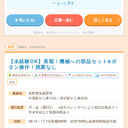
もっと見る
気になる!
応募へ進む
詳しく見る
派遣会社
株式会社メイテックキャスト 松本営業所
未読
掲載日
2026/08/08
【未経験OK】長期！機械への部品セット&ボ
タン操作！残業なし
職種未経験OK
交通費別途支給あり
土日祝日が休み
WEB登録OK
派遣
長野県安曇野市
勤務地
中萱駅から車10分／田沢駅から車20分
月～金（週5日） ※会社カレンダーにより祝日出勤あり！
曜日頻度
年末年始など長期休暇あり
08:10～17:10(実働8時間 休憩1時間)※始業時間相談可能
時間