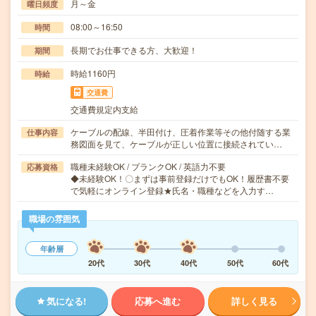
月～金
曜日頻度
08:00～16:50
時間
長期でお仕事できる方、大歓迎！
期間
時給1160円
時給
交通費
交通費規定内支給
ケーブルの配線、半田付け、圧着作業等その他付随する業
仕事内容
務図面を見て、ケーブルが正しい位置に接続されてい…
職種未経験OK / ブランクOK / 英語力不要
応募資格
◆未経験OK！〇まずは事前登録だけでもOK！履歴書不要
で気軽にオンライン登録★氏名・職種などを入力す…
職場の雰囲気
年齢層
20代
30代
40代
50代
60代
気になる!
応募へ進む
詳しく見る