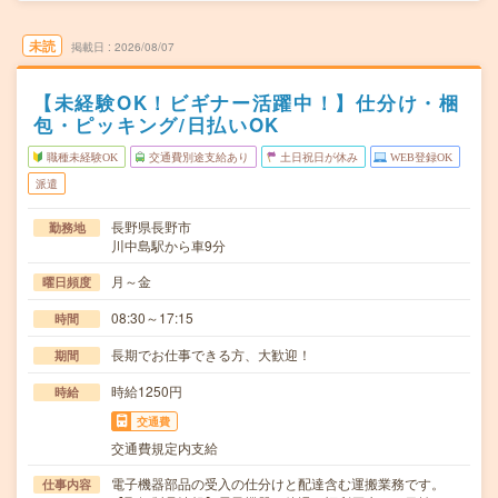
未読
掲載日
2026/08/07
【未経験OK！ビギナー活躍中！】仕分け・梱
包・ピッキング/日払いOK
職種未経験OK
交通費別途支給あり
土日祝日が休み
WEB登録OK
派遣
長野県長野市
勤務地
川中島駅から車9分
月～金
曜日頻度
08:30～17:15
時間
長期でお仕事できる方、大歓迎！
期間
時給1250円
時給
交通費
交通費規定内支給
電子機器部品の受入の仕分けと配達含む運搬業務です。
仕事内容