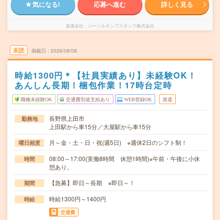
気になる!
応募へ進む
詳しく見る
派遣会社
パーソルテンプスタッフ株式会社
未読
掲載日
2026/08/08
時給1300円＊【社員実績あり】未経験OK！
あんしん長期！梱包作業！17時台定時
職種未経験OK
交通費別途支給あり
WEB登録OK
派遣
長野県上田市
勤務地
上田駅から車15分／大屋駅から車15分
月～金・土・日・祝(週5日) ※週休2日のシフト制！
曜日頻度
08:00～17:00(実働8時間 休憩1時間)※午前・午後に小休
時間
憩あり。
【急募】即日～長期 ※即日～！
期間
時給1300円～1400円
時給
交通費