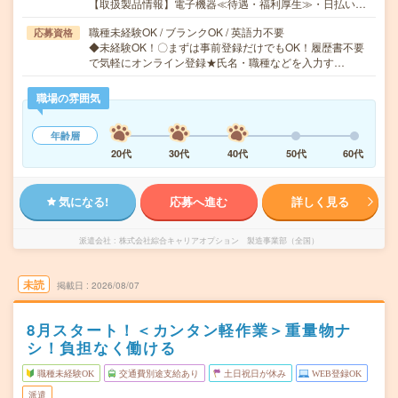
【取扱製品情報】電子機器≪待遇・福利厚生≫・日払い…
職種未経験OK / ブランクOK / 英語力不要
応募資格
◆未経験OK！〇まずは事前登録だけでもOK！履歴書不要
で気軽にオンライン登録★氏名・職種などを入力す…
職場の雰囲気
年齢層
20代
30代
40代
50代
60代
気になる!
応募へ進む
詳しく見る
派遣会社
株式会社綜合キャリアオプション 製造事業部（全国）
未読
掲載日
2026/08/07
8月スタート！＜カンタン軽作業＞重量物ナ
シ！負担なく働ける
職種未経験OK
交通費別途支給あり
土日祝日が休み
WEB登録OK
派遣