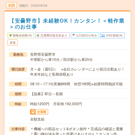
未読
掲載日
2026/08/08
【安曇野市】未経験OK！カンタン！＜軽作業
＞のお仕事
職種未経験OK
交通費別途支給あり
土日祝日が休み
WEB登録OK
派遣
長野県安曇野市
勤務地
中萱駅から車10分／田沢駅から車20分
月～金（週5日） ※会社カレンダーにより祝日出勤あり！
曜日頻度
年末年始など長期休暇あり
08:10～17:10(実働8時間 休憩1時間)※始業時間相談可能
時間
【急募】即日～長期
期間
時給1200円 月収例 192,000円
時給
交通費
全額支給
＊機械への部品セット&ボタン操作＊完成品の確認と運搬
仕事内容
＊重い物や油を使った作業はありません＊カンタン作…