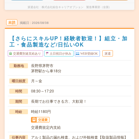
派遣会社
株式会社綜合キャリアオプション 製造事業部（全国）
未読
掲載日
2026/08/08
【さらにスキルUP！経験者歓迎！】組立・加
工・食品製造など/日払いOK
交通費別途支給あり
土日祝日が休み
WEB登録OK
派遣
長野県茅野市
勤務地
茅野駅から車18分
月～金
曜日頻度
08:30～17:20
時間
長期でお仕事できる方、大歓迎！
期間
時給1180円
時給
交通費
交通費規定内支給
アルミ製品の漏れ検査、および外観検査【取扱製品情報】
仕事内容