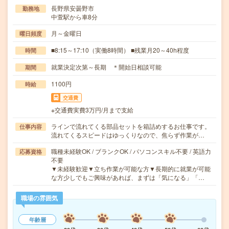
長野県安曇野市
勤務地
中萱駅から車8分
月～金曜日
曜日頻度
■8:15～17:10（実働8時間） ■残業月20～40h程度
時間
就業決定次第～長期 ＊開始日相談可能
期間
1100円
時給
交通費
※交通費実費3万円/月まで支給
ラインで流れてくる部品セットを箱詰めするお仕事です。
仕事内容
流れてくるスピードはゆっくりなので、焦らず作業が…
職種未経験OK / ブランクOK / パソコンスキル不要 / 英語力
応募資格
不要
▼未経験歓迎▼立ち作業が可能な方▼長期的に就業が可能
な方少しでもご興味があれば、まずは「気になる」「…
職場の雰囲気
年齢層