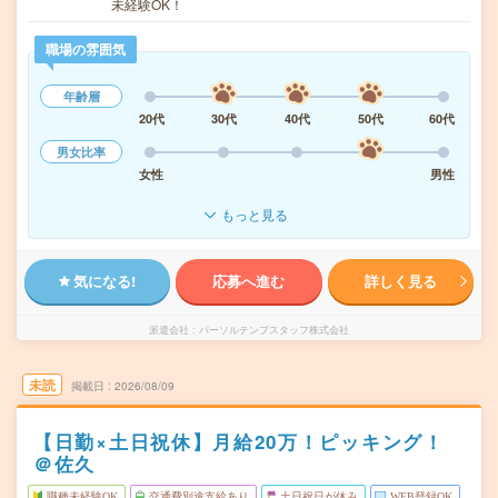
未経験OK！
職場の雰囲気
年齢層
20代
30代
40代
50代
60代
男女比率
女性
男性
もっと見る
気になる!
応募へ進む
詳しく見る
派遣会社
パーソルテンプスタッフ株式会社
未読
掲載日
2026/08/09
【日勤×土日祝休】月給20万！ピッキング！
＠佐久
職種未経験OK
交通費別途支給あり
土日祝日が休み
WEB登録OK