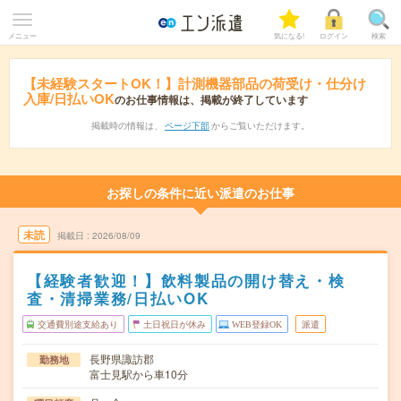
メニュー
気になる!
ログイン
検索
【未経験スタートOK！】計測機器部品の荷受け・仕分け
入庫/日払いOK
のお仕事情報は、掲載が終了しています
掲載時の情報は、
ページ下部
からご覧いただけます。
お探しの条件に近い派遣のお仕事
未読
掲載日
2026/08/09
【経験者歓迎！】飲料製品の開け替え・検
査・清掃業務/日払いOK
交通費別途支給あり
土日祝日が休み
WEB登録OK
派遣
長野県諏訪郡
勤務地
富士見駅から車10分