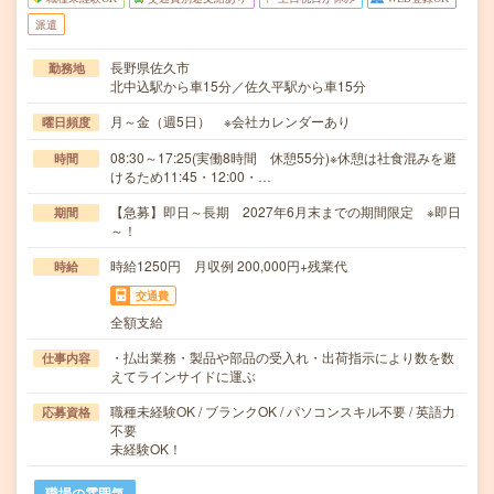
派遣
長野県佐久市
勤務地
北中込駅から車15分／佐久平駅から車15分
月～金（週5日） ※会社カレンダーあり
曜日頻度
08:30～17:25(実働8時間 休憩55分)※休憩は社食混みを避
時間
けるため11:45・12:00・…
【急募】即日～長期 2027年6月末までの期間限定 ※即日
期間
～！
時給1250円 月収例 200,000円+残業代
時給
交通費
全額支給
・払出業務・製品や部品の受入れ・出荷指示により数を数
仕事内容
えてラインサイドに運ぶ
職種未経験OK / ブランクOK / パソコンスキル不要 / 英語力
応募資格
不要
未経験OK！
職場の雰囲気