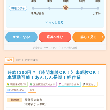
20代
30代
40代
50代
60代
職場の様子
活気がある
しずか
もっと見る
気になる!
応募へ進む
詳しく見る
派遣会社
パーソルテンプスタッフ株式会社
未読
掲載日
2026/08/07
時給1300円＊《時間相談OK！》未経験OK！
車通勤可能！あんしん長期！軽作業
職種未経験OK
交通費別途支給あり
土日祝日が休み
残業なし
WEB登録OK
派遣
長野県東御市
勤務地
滋野駅から車8分