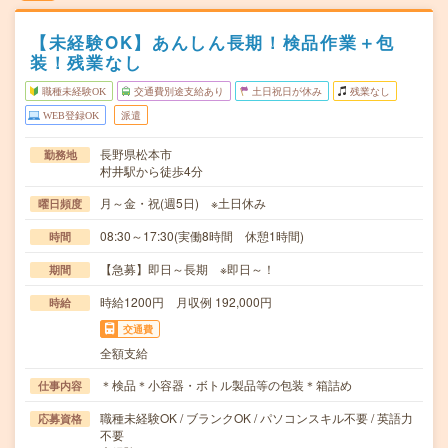
【未経験OK】あんしん長期！検品作業＋包
装！残業なし
職種未経験OK
交通費別途支給あり
土日祝日が休み
残業なし
WEB登録OK
派遣
長野県松本市
勤務地
村井駅から徒歩4分
月～金・祝(週5日) ※土日休み
曜日頻度
08:30～17:30(実働8時間 休憩1時間)
時間
【急募】即日～長期 ※即日～！
期間
時給1200円 月収例 192,000円
時給
交通費
全額支給
＊検品＊小容器・ボトル製品等の包装＊箱詰め
仕事内容
職種未経験OK / ブランクOK / パソコンスキル不要 / 英語力
応募資格
不要