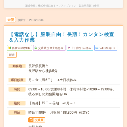
派遣会社
株式会社綜合キャリアオプション 製造事業部（全国）
未読
掲載日
2026/08/09
【電話なし】服装自由！長期！カンタン検査
＆入力作業
職種未経験OK
交通費別途支給あり
土日祝日が休み
WEB登録OK
派遣
長野県長野市
勤務地
長野駅から徒歩5分
月～金（週5日） ※土日祝休み
曜日頻度
09:00～18:00(実働8時間 休憩1時間)※10:00～19:00等、
時間
後ろ倒しの勤務開始もOK…
【急募】即日～長期 ※8月～！
期間
時給1180円 月収例 188,800円+残業代
時給
交通費
全額支給