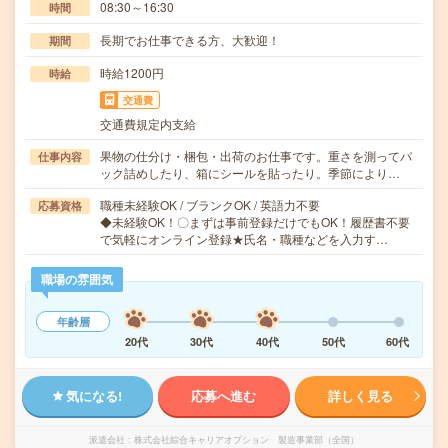
08:30～16:30
時間
長期でお仕事できる方、大歓迎！
期間
時給1200円
時給
交通費
交通費規定内支給
果物の仕分け・梱包・出荷のお仕事です。重さを測ってパ
仕事内容
ック詰めしたり、箱にシールを貼ったり。季節により…
職種未経験OK / ブランクOK / 英語力不要
応募資格
◆未経験OK！〇まずは事前登録だけでもOK！履歴書不要
で気軽にオンライン登録★氏名・職種などを入力す…
職場の雰囲気
年齢層
20代
30代
40代
50代
60代
気になる!
応募へ進む
詳しく見る
派遣会社
株式会社綜合キャリアオプション 製造事業部（全国）