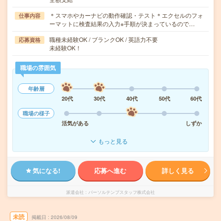
＊スマホやカーナビの動作確認・テスト＊エクセルのフォ
仕事内容
ーマットに検査結果の入力※手順が決まっているので…
職種未経験OK / ブランクOK / 英語力不要
応募資格
未経験OK！
職場の雰囲気
年齢層
20代
30代
40代
50代
60代
職場の様子
活気がある
しずか
もっと見る
気になる!
応募へ進む
詳しく見る
派遣会社
パーソルテンプスタッフ株式会社
未読
掲載日
2026/08/09