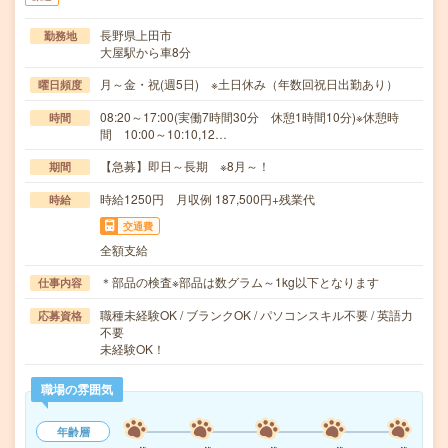
長野県上田市
勤務地
大屋駅から車8分
月～金・祝(週5日) ※土日休み（年数回祝日出勤あり）
曜日頻度
08:20～17:00(実働7時間30分 休憩1時間10分)※休憩時
時間
間 10:00～10:10,12…
【急募】即日～長期 ※8月～！
期間
時給1250円 月収例 187,500円+残業代
時給
交通費
全額支給
＊部品の検査※部品は数グラム～1kg以下となります
仕事内容
職種未経験OK / ブランクOK / パソコンスキル不要 / 英語力
応募資格
不要
未経験OK！
職場の雰囲気
年齢層