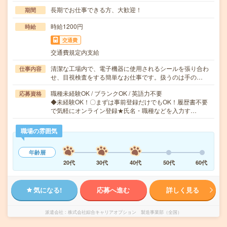
長期でお仕事できる方、大歓迎！
期間
時給1200円
時給
交通費
交通費規定内支給
清潔な工場内で、電子機器に使用されるシールを張り合わ
仕事内容
せ、目視検査をする簡単なお仕事です。扱うのは手の…
職種未経験OK / ブランクOK / 英語力不要
応募資格
◆未経験OK！〇まずは事前登録だけでもOK！履歴書不要
で気軽にオンライン登録★氏名・職種などを入力す…
職場の雰囲気
年齢層
20代
30代
40代
50代
60代
気になる!
応募へ進む
詳しく見る
派遣会社
株式会社綜合キャリアオプション 製造事業部（全国）