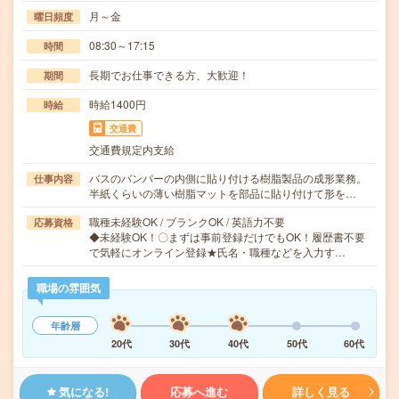
月～金
曜日頻度
08:30～17:15
時間
長期でお仕事できる方、大歓迎！
期間
時給1400円
時給
交通費
交通費規定内支給
バスのバンパーの内側に貼り付ける樹脂製品の成形業務。
仕事内容
半紙くらいの薄い樹脂マットを部品に貼り付けて形を…
職種未経験OK / ブランクOK / 英語力不要
応募資格
◆未経験OK！〇まずは事前登録だけでもOK！履歴書不要
で気軽にオンライン登録★氏名・職種などを入力す…
職場の雰囲気
年齢層
20代
30代
40代
50代
60代
気になる!
応募へ進む
詳しく見る