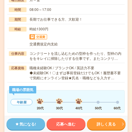
08:00～17:00
時間
長期でお仕事できる方、大歓迎！
期間
時給1300円
時給
交通費
交通費規定内支給
コンクリートを流し込むための型枠を作ったり、型枠の内
仕事内容
ををキレイに掃除したりする仕事です。またコンクリ…
職種未経験OK / ブランクOK / 英語力不要
応募資格
◆未経験OK！〇まずは事前登録だけでもOK！履歴書不要
で気軽にオンライン登録★氏名・職種などを入力す…
職場の雰囲気
年齢層
20代
30代
40代
50代
60代
気になる!
応募へ進む
詳しく見る