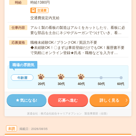
時給1380円
時給
交通費
交通費規定内支給
アルミ製の看板の製造はアルミをカットしたり、看板に必
仕事内容
要な部品を土台にネジやグルーガンでつけていき、看…
職種未経験OK / ブランクOK / 英語力不要
応募資格
◆未経験OK！〇まずは事前登録だけでもOK！履歴書不要
で気軽にオンライン登録★氏名・職種などを入力す…
職場の雰囲気
年齢層
20代
30代
40代
50代
60代
気になる!
応募へ進む
詳しく見る
派遣会社
株式会社綜合キャリアオプション 製造事業部（全国）
未読
掲載日
2026/08/05