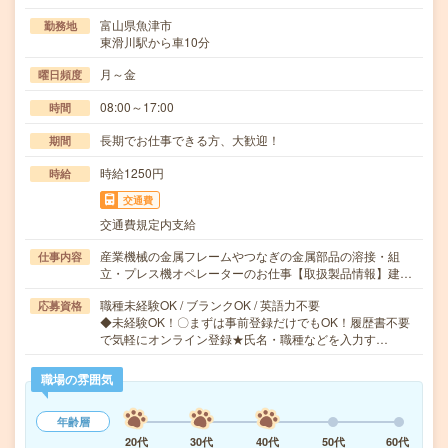
富山県魚津市
勤務地
東滑川駅から車10分
月～金
曜日頻度
08:00～17:00
時間
長期でお仕事できる方、大歓迎！
期間
時給1250円
時給
交通費
交通費規定内支給
産業機械の金属フレームやつなぎの金属部品の溶接・組
仕事内容
立・プレス機オペレーターのお仕事【取扱製品情報】建…
職種未経験OK / ブランクOK / 英語力不要
応募資格
◆未経験OK！〇まずは事前登録だけでもOK！履歴書不要
で気軽にオンライン登録★氏名・職種などを入力す…
職場の雰囲気
年齢層
20代
30代
40代
50代
60代