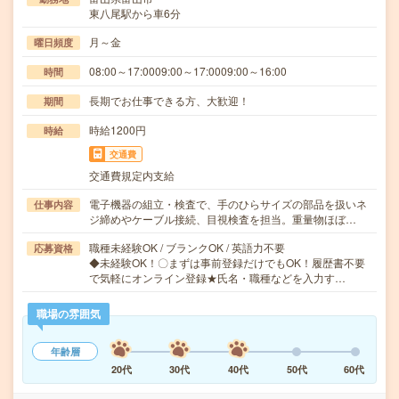
東八尾駅から車6分
月～金
曜日頻度
08:00～17:0009:00～17:0009:00～16:00
時間
長期でお仕事できる方、大歓迎！
期間
時給1200円
時給
交通費
交通費規定内支給
電子機器の組立・検査で、手のひらサイズの部品を扱いネ
仕事内容
ジ締めやケーブル接続、目視検査を担当。重量物ほぼ…
職種未経験OK / ブランクOK / 英語力不要
応募資格
◆未経験OK！〇まずは事前登録だけでもOK！履歴書不要
で気軽にオンライン登録★氏名・職種などを入力す…
職場の雰囲気
年齢層
20代
30代
40代
50代
60代