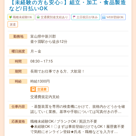
【未経験の方も安心○】組立・加工・食品製造
など/日払いOK
職種未経験OK
交通費別途支給あり
土日祝日が休み
WEB登録OK
派遣
富山県中新川郡
勤務地
釜ケ淵駅から徒歩12分
月～金
曜日頻度
08:30～17:15
時間
長期でお仕事できる方、大歓迎！
期間
時給1300円
時給
交通費
交通費規定内支給
・基盤装置を専用の検査機にかけて、規格内かどうかを確
仕事内容
認していく業務。基準や手順については写真付きの手…
職種未経験OK / ブランクOK / 英語力不要
応募資格
◆未経験OK！〇まずは事前登録だけでもOK！履歴書不要
で気軽にオンライン登録★氏名・職種などを入力す…