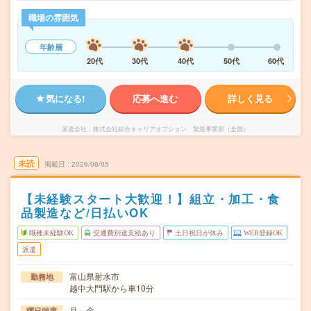
職場の雰囲気
年齢層
20代
30代
40代
50代
60代
気になる!
応募へ進む
詳しく見る
派遣会社
株式会社綜合キャリアオプション 製造事業部（全国）
未読
掲載日
2026/08/05
【未経験スタート大歓迎！】組立・加工・食
品製造など/日払いOK
職種未経験OK
交通費別途支給あり
土日祝日が休み
WEB登録OK
派遣
富山県射水市
勤務地
越中大門駅から車10分
月～金
曜日頻度