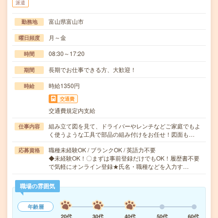
派遣
富山県富山市
勤務地
月～金
曜日頻度
08:30～17:20
時間
長期でお仕事できる方、大歓迎！
期間
時給1350円
時給
交通費
交通費規定内支給
組み立て図を見て、ドライバーやレンチなどご家庭でもよ
仕事内容
く使うような工具で部品の組み付けをお任せ！図面も…
職種未経験OK / ブランクOK / 英語力不要
応募資格
◆未経験OK！〇まずは事前登録だけでもOK！履歴書不要
で気軽にオンライン登録★氏名・職種などを入力す…
職場の雰囲気
年齢層
20代
30代
40代
50代
60代