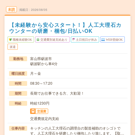
未読
掲載日
2026/08/05
【未経験から安心スタート！】人工大理石カ
ウンターの研磨・梱包/日払いOK
職種未経験OK
交通費別途支給あり
土日祝日が休み
WEB登録OK
派遣
富山県砺波市
勤務地
砺波駅から車4分
月～金
曜日頻度
08:30～17:20
時間
長期でお仕事できる方、大歓迎！
期間
時給1230円
時給
交通費
交通費規定内支給
キッチンの人工大理石の調理台の製造補助のオシゴトで
仕事内容
す。人工大理石を研磨したり梱包したり致します。【取…