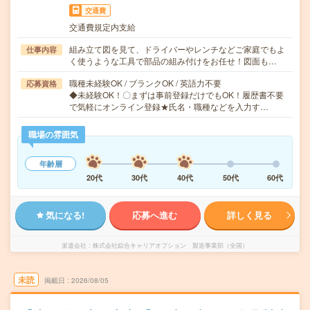
交通費
交通費規定内支給
組み立て図を見て、ドライバーやレンチなどご家庭でもよ
仕事内容
く使うような工具で部品の組み付けをお任せ！図面も…
職種未経験OK / ブランクOK / 英語力不要
応募資格
◆未経験OK！〇まずは事前登録だけでもOK！履歴書不要
で気軽にオンライン登録★氏名・職種などを入力す…
職場の雰囲気
年齢層
20代
30代
40代
50代
60代
気になる!
応募へ進む
詳しく見る
派遣会社
株式会社綜合キャリアオプション 製造事業部（全国）
未読
掲載日
2026/08/05