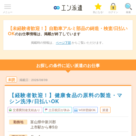
メニュー
気になる!
ログイン
検索
【未経験者歓迎！】自動車アルミ部品の鋳造・検査/日払い
OK
のお仕事情報は、掲載が終了しています
掲載時の情報は、
ページ下部
からご覧いただけます。
お探しの条件に近い派遣のお仕事
未読
掲載日
2026/08/09
【経験者歓迎！】健康食品の原料の製造・マ
シン洗浄/日払いOK
交通費別途支給あり
土日祝日が休み
WEB登録OK
派遣
富山県中新川郡
勤務地
上市駅から車5分