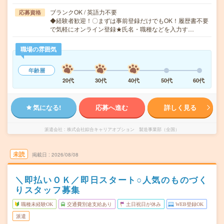
ブランクOK / 英語力不要
応募資格
◆経験者歓迎！〇まずは事前登録だけでもOK！履歴書不要
で気軽にオンライン登録★氏名・職種などを入力す…
職場の雰囲気
年齢層
20代
30代
40代
50代
60代
気になる!
応募へ進む
詳しく見る
派遣会社
株式会社綜合キャリアオプション 製造事業部（全国）
未読
掲載日
2026/08/08
＼即払いＯＫ／即日スタート○人気のものづく
りスタッフ募集
職種未経験OK
交通費別途支給あり
土日祝日が休み
WEB登録OK
派遣