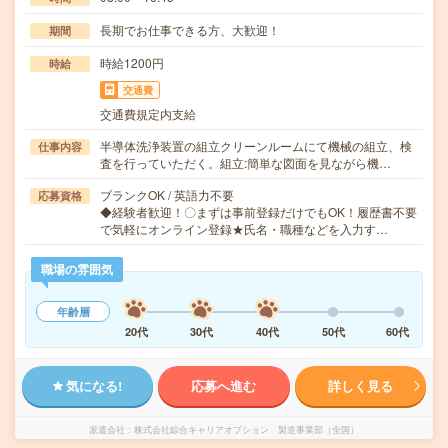
長期でお仕事できる方、大歓迎！
期間
時給1200円
時給
交通費
交通費規定内支給
半導体洗浄装置の組立クリーンルームにて機械の組立、検
仕事内容
査を行っていただく。組立:簡単な図面を見ながら機…
ブランクOK / 英語力不要
応募資格
◆経験者歓迎！〇まずは事前登録だけでもOK！履歴書不要
で気軽にオンライン登録★氏名・職種などを入力す…
職場の雰囲気
年齢層
20代
30代
40代
50代
60代
気になる!
応募へ進む
詳しく見る
派遣会社
株式会社綜合キャリアオプション 製造事業部（全国）