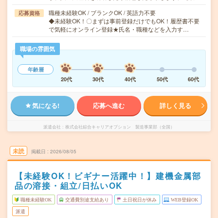
職種未経験OK / ブランクOK / 英語力不要
応募資格
◆未経験OK！〇まずは事前登録だけでもOK！履歴書不要
で気軽にオンライン登録★氏名・職種などを入力す…
職場の雰囲気
年齢層
20代
30代
40代
50代
60代
気になる!
応募へ進む
詳しく見る
派遣会社
株式会社綜合キャリアオプション 製造事業部（全国）
未読
掲載日
2026/08/05
【未経験OK！ビギナー活躍中！】建機金属部
品の溶接・組立/日払いOK
職種未経験OK
交通費別途支給あり
土日祝日が休み
WEB登録OK
派遣