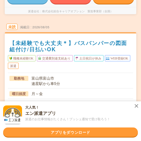
派遣会社
株式会社綜合キャリアオプション 製造事業部（全国）
未読
掲載日
2026/08/05
【未経験でも大丈夫＊】バスバンパーの図面
組付け/日払いOK
職種未経験OK
交通費別途支給あり
土日祝日が休み
WEB登録OK
派遣
富山県富山市
勤務地
速星駅から車5分
月～金
曜日頻度
08:30～17:15
時間
大人気！
エン派遣アプリ
長期でお仕事できる方、大歓迎！
期間
派遣のお仕事情報がたくさん！プッシュ通知で受け取ろう！
時給1400円
時給
アプリをダウンロード
交通費
交通費規定内支給