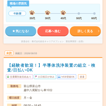
職場の雰囲気
年齢層
20代
30代
40代
50代
60代
気になる!
応募へ進む
詳しく見る
派遣会社
株式会社綜合キャリアオプション 製造事業部（全国）
未読
掲載日
2026/08/05
【経験者歓迎！】半導体洗浄装置の組立・検
査/日払いOK
交通費別途支給あり
土日祝日が休み
WEB登録OK
派遣
富山県富山市
勤務地
越中八尾駅から車10分
月～金
曜日頻度
08:00～16:45
時間