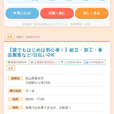
気になる!
応募へ進む
詳しく見る
派遣会社
株式会社綜合キャリアオプション 製造事業部（全国）
未読
掲載日
2026/08/05
【誰でもはじめは初心者！】組立・加工・食
品製造など/日払いOK
職種未経験OK
交通費別途支給あり
土日祝日が休み
WEB登録OK
派遣
富山県射水市
勤務地
小杉駅から車15分
月～金
曜日頻度
08:00～17:00
時間
長期でお仕事できる方、大歓迎！
期間