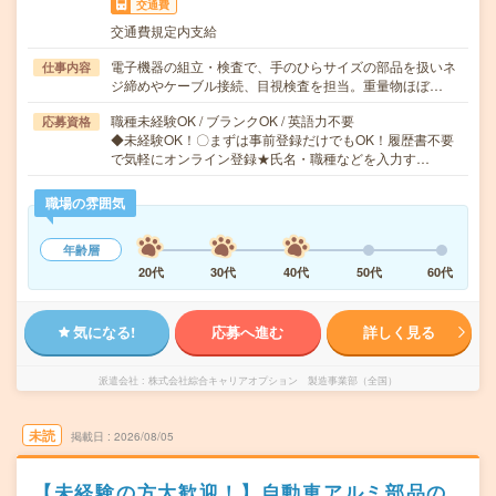
交通費
交通費規定内支給
電子機器の組立・検査で、手のひらサイズの部品を扱いネ
仕事内容
ジ締めやケーブル接続、目視検査を担当。重量物ほぼ…
職種未経験OK / ブランクOK / 英語力不要
応募資格
◆未経験OK！〇まずは事前登録だけでもOK！履歴書不要
で気軽にオンライン登録★氏名・職種などを入力す…
職場の雰囲気
年齢層
20代
30代
40代
50代
60代
気になる!
応募へ進む
詳しく見る
派遣会社
株式会社綜合キャリアオプション 製造事業部（全国）
未読
掲載日
2026/08/05
【未経験の方大歓迎！】自動車アルミ部品の