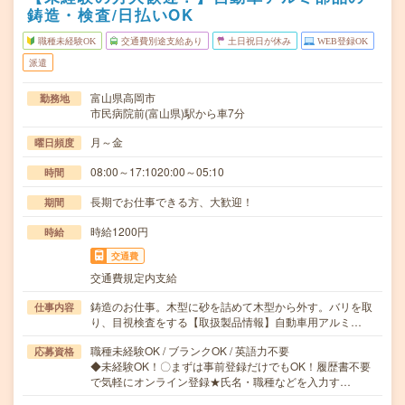
鋳造・検査/日払いOK
職種未経験OK
交通費別途支給あり
土日祝日が休み
WEB登録OK
派遣
富山県高岡市
勤務地
市民病院前(富山県)駅から車7分
月～金
曜日頻度
08:00～17:1020:00～05:10
時間
長期でお仕事できる方、大歓迎！
期間
時給1200円
時給
交通費
交通費規定内支給
鋳造のお仕事。木型に砂を詰めて木型から外す。バリを取
仕事内容
り、目視検査をする【取扱製品情報】自動車用アルミ…
職種未経験OK / ブランクOK / 英語力不要
応募資格
◆未経験OK！〇まずは事前登録だけでもOK！履歴書不要
で気軽にオンライン登録★氏名・職種などを入力す…