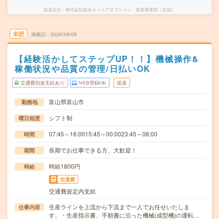
派遣会社
株式会社綜合キャリアオプション 製造事業部（全国）
未読
掲載日
2026/08/09
【経験活かしてステップUP！！】機械操作&
稼働状況や品質の管理/日払いOK
交通費別途支給あり
WEB登録OK
派遣
富山県富山市
勤務地
シフト制
曜日頻度
07:45～16:0015:45～00:0023:45～08:00
時間
長期でお仕事できる方、大歓迎！
期間
時給1800円
時給
交通費
交通費規定内支給
生産ラインを上流から下流まで一人でお任せいたしま
仕事内容
す。・生産指示書、手順書に沿った機械(成型機)の運転…