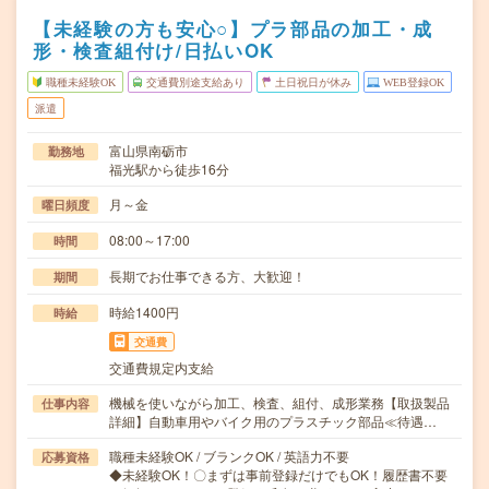
【未経験の方も安心○】プラ部品の加工・成
形・検査組付け/日払いOK
職種未経験OK
交通費別途支給あり
土日祝日が休み
WEB登録OK
派遣
富山県南砺市
勤務地
福光駅から徒歩16分
月～金
曜日頻度
08:00～17:00
時間
長期でお仕事できる方、大歓迎！
期間
時給1400円
時給
交通費
交通費規定内支給
機械を使いながら加工、検査、組付、成形業務【取扱製品
仕事内容
詳細】自動車用やバイク用のプラスチック部品≪待遇…
職種未経験OK / ブランクOK / 英語力不要
応募資格
◆未経験OK！〇まずは事前登録だけでもOK！履歴書不要