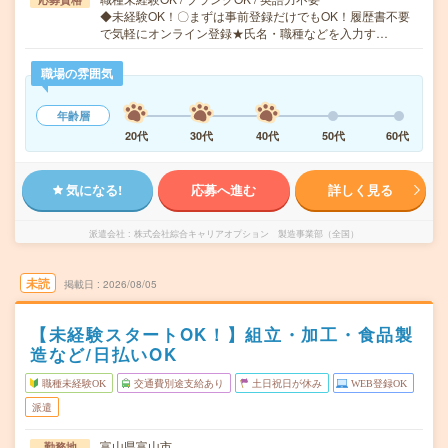
◆未経験OK！〇まずは事前登録だけでもOK！履歴書不要
で気軽にオンライン登録★氏名・職種などを入力す…
職場の雰囲気
年齢層
20代
30代
40代
50代
60代
気になる!
応募へ進む
詳しく見る
派遣会社
株式会社綜合キャリアオプション 製造事業部（全国）
未読
掲載日
2026/08/05
【未経験スタートOK！】組立・加工・食品製
造など/日払いOK
職種未経験OK
交通費別途支給あり
土日祝日が休み
WEB登録OK
派遣
富山県富山市
勤務地