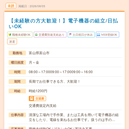
未読
掲載日
2026/08/05
【未経験の方大歓迎！】電子機器の組立/日払
いOK
職種未経験OK
交通費別途支給あり
土日祝日が休み
WEB登録OK
派遣
富山県富山市
勤務地
月～金
曜日頻度
08:00～17:0009:00～17:0009:00～16:00
時間
長期でお仕事できる方、大歓迎！
期間
時給1200円
時給
交通費
交通費規定内支給
清潔な工場内で手作業、または工具を用いて電子機器の組
仕事内容
立をしたり、電線を束ねるお仕事です。扱うのは手の…
職種未経験OK / ブランクOK / 英語力不要
応募資格