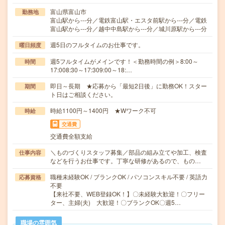
富山県富山市
勤務地
富山駅から---分／電鉄富山駅・エスタ前駅から---分／電鉄
富山駅から---分／越中中島駅から---分／城川原駅から---分
週5日のフルタイムのお仕事です。
曜日頻度
週5フルタイムがメインです！＜勤務時間の例＞8:00～
時間
17:008:30～17:309:00～18:…
即日～長期 ★応募から「最短2日後」に勤務OK！スター
期間
ト日はご相談ください。
時給1100円～1400円 ★Wワーク不可
時給
交通費
交通費全額支給
＼ものづくりスタッフ募集／部品の組み立てや加工、検査
仕事内容
などを行うお仕事です。丁寧な研修があるので、もの…
職種未経験OK / ブランクOK / パソコンスキル不要 / 英語力
応募資格
不要
【来社不要、WEB登録OK！】〇未経験大歓迎！〇フリー
ター、主婦(夫) 大歓迎！〇ブランクOK〇週5…
職場の雰囲気