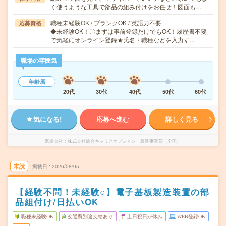
く使うような工具で部品の組み付けをお任せ！図面も…
職種未経験OK / ブランクOK / 英語力不要
応募資格
◆未経験OK！〇まずは事前登録だけでもOK！履歴書不要
で気軽にオンライン登録★氏名・職種などを入力す…
職場の雰囲気
年齢層
20代
30代
40代
50代
60代
気になる!
応募へ進む
詳しく見る
派遣会社
株式会社綜合キャリアオプション 製造事業部（全国）
未読
掲載日
2026/08/05
【経験不問！未経験○】電子基板製造装置の部
品組付け/日払いOK
職種未経験OK
交通費別途支給あり
土日祝日が休み
WEB登録OK