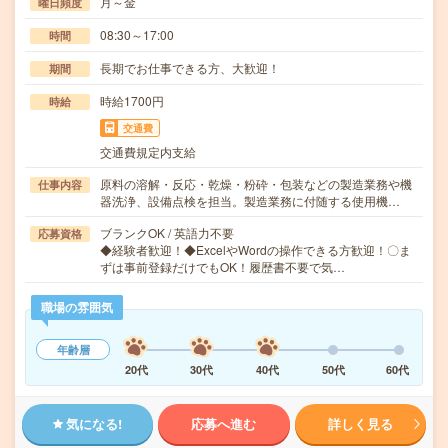
月～金
曜日頻度
08:30～17:00
時間
長期でお仕事できる方、大歓迎！
期間
時給1700円
時給
交通費
交通費規定内支給
原料の溶解・反応・乾燥・粉砕・包装などの製造業務や機
仕事内容
器洗浄、設備点検を担当。製造業務に付随する使用機…
ブランクOK / 英語力不要
応募資格
◆経験者歓迎！◆ExcelやWordの操作できる方歓迎！〇ま
ずは事前登録だけでもOK！履歴書不要で気…
職場の雰囲気
年齢層
20代
30代
40代
50代
60代
気になる!
応募へ進む
詳しく見る