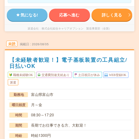
気になる!
応募へ進む
詳しく見る
派遣会社
株式会社綜合キャリアオプション 製造事業部（全国）
未読
掲載日
2026/08/05
【未経験者歓迎！】電子基板装置の工具組立/
日払いOK
職種未経験OK
交通費別途支給あり
土日祝日が休み
WEB登録OK
派遣
富山県富山市
勤務地
月～金
曜日頻度
08:30～17:20
時間
長期でお仕事できる方、大歓迎！
期間
時給1300円
時給