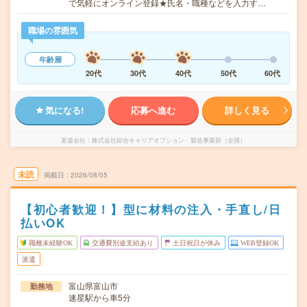
で気軽にオンライン登録★氏名・職種などを入力す…
職場の雰囲気
年齢層
20代
30代
40代
50代
60代
気になる!
応募へ進む
詳しく見る
派遣会社
株式会社綜合キャリアオプション 製造事業部（全国）
未読
掲載日
2026/08/05
【初心者歓迎！】型に材料の注入・手直し/日
払いOK
職種未経験OK
交通費別途支給あり
土日祝日が休み
WEB登録OK
派遣
富山県富山市
勤務地
速星駅から車5分