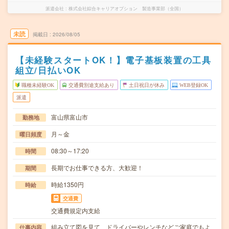
派遣会社
株式会社綜合キャリアオプション 製造事業部（全国）
未読
掲載日
2026/08/05
【未経験スタートOK！】電子基板装置の工具
組立/日払いOK
職種未経験OK
交通費別途支給あり
土日祝日が休み
WEB登録OK
派遣
富山県富山市
勤務地
月～金
曜日頻度
08:30～17:20
時間
長期でお仕事できる方、大歓迎！
期間
時給1350円
時給
交通費
交通費規定内支給
組み立て図を見て、ドライバーやレンチなどご家庭でもよ
仕事内容