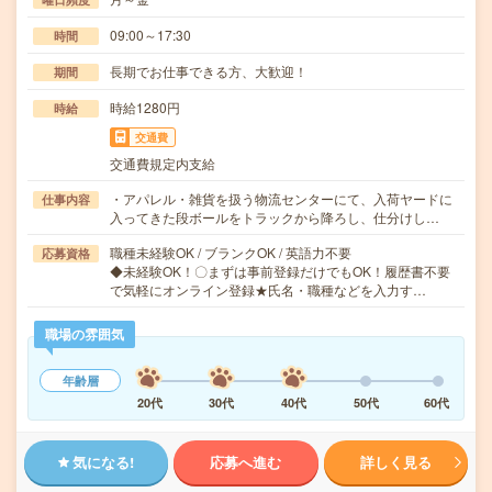
09:00～17:30
時間
長期でお仕事できる方、大歓迎！
期間
時給1280円
時給
交通費
交通費規定内支給
・アパレル・雑貨を扱う物流センターにて、入荷ヤードに
仕事内容
入ってきた段ボールをトラックから降ろし、仕分けし…
職種未経験OK / ブランクOK / 英語力不要
応募資格
◆未経験OK！〇まずは事前登録だけでもOK！履歴書不要
で気軽にオンライン登録★氏名・職種などを入力す…
職場の雰囲気
年齢層
20代
30代
40代
50代
60代
気になる!
応募へ進む
詳しく見る