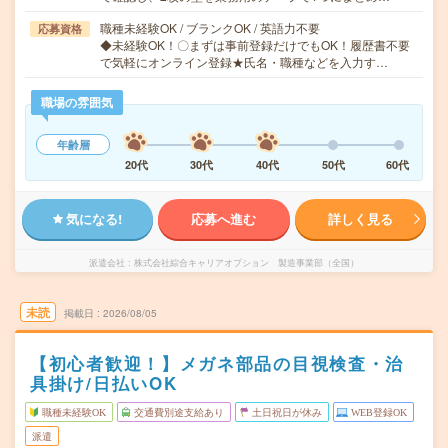
職種未経験OK / ブランクOK / 英語力不要
応募資格
◆未経験OK！〇まずは事前登録だけでもOK！履歴書不要
で気軽にオンライン登録★氏名・職種などを入力す…
職場の雰囲気
年齢層
20代
30代
40代
50代
60代
気になる!
応募へ進む
詳しく見る
派遣会社
株式会社綜合キャリアオプション 製造事業部（全国）
未読
掲載日
2026/08/05
【初心者歓迎！】メガネ部品の目視検査・治
具掛け/日払いOK
職種未経験OK
交通費別途支給あり
土日祝日が休み
WEB登録OK
派遣