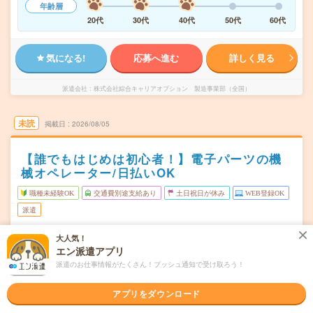
年齢層
20代
30代
40代
50代
60代
気になる!
応募へ進む
詳しく見る
派遣会社
株式会社綜合キャリアオプション 製造事業部（全国）
未読
掲載日
2026/08/05
【誰でもはじめは初心者！】電子パーツの機
械オペレーター/日払いOK
職種未経験OK
交通費別途支給あり
土日祝日が休み
WEB登録OK
派遣
福井県福井市
勤務地
大人気！
森田駅から車5分
エン派遣アプリ
派遣のお仕事情報がたくさん！プッシュ通知で受け取ろう！
月～金
曜日頻度
アプリをダウンロード
15:00～23:15
時間