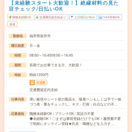
【未経験スタート大歓迎！】絶縁材料の見た
目チェック/日払いOK
職種未経験OK
交通費別途支給あり
土日祝日が休み
WEB登録OK
派遣
福井県坂井市
勤務地
月～金
曜日頻度
08:00～16:4509:00～16:45
時間
長期でお仕事できる方、大歓迎！
期間
時給1200円
時給
交通費
交通費規定内支給
薄い板状やシート状の製品を、吸着ペンもしくは手で一枚
仕事内容
づつ表・裏をチェックし、キズ・打痕・白点などの不…
職種未経験OK / ブランクOK / 英語力不要
応募資格
◆未経験OK！〇まずは事前登録だけでもOK！履歴書不要
で気軽にオンライン登録★氏名・職種などを入力す…