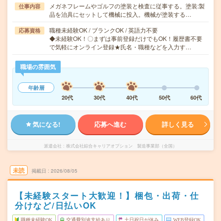
メガネフレームやゴルフの塗装と検査に従事する。塗装:製
仕事内容
品を治具にセットして機械に投入。機械が塗装する…
職種未経験OK / ブランクOK / 英語力不要
応募資格
◆未経験OK！〇まずは事前登録だけでもOK！履歴書不要
で気軽にオンライン登録★氏名・職種などを入力す…
職場の雰囲気
年齢層
20代
30代
40代
50代
60代
気になる!
応募へ進む
詳しく見る
派遣会社
株式会社綜合キャリアオプション 製造事業部（全国）
未読
掲載日
2026/08/05
【未経験スタート大歓迎！】梱包・出荷・仕
分けなど/日払いOK
職種未経験OK
交通費別途支給あり
土日祝日が休み
WEB登録OK