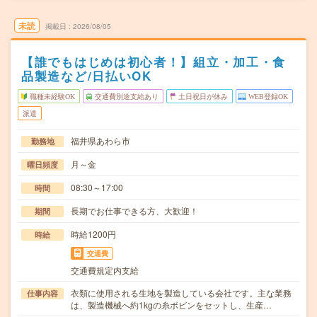
未読
掲載日
2026/08/05
【誰でもはじめは初心者！】組立・加工・食
品製造など/日払いOK
職種未経験OK
交通費別途支給あり
土日祝日が休み
WEB登録OK
派遣
福井県あわら市
勤務地
月～金
曜日頻度
08:30～17:00
時間
長期でお仕事できる方、大歓迎！
期間
時給1200円
時給
交通費
交通費規定内支給
衣類に使用される生地を製造している会社です。主な業務
仕事内容
は、製造機械へ約1kgの糸ボビンをセットし、生産…