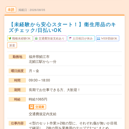
未読
掲載日
2026/08/05
【未経験から安心スタート！】衛生用品のキ
ズチェック/日払いOK
職種未経験OK
交通費別途支給あり
土日祝日が休み
WEB登録OK
派遣
福井県鯖江市
勤務地
北鯖江駅から---分
月～金
曜日頻度
09:00～18:00
時間
長期でお仕事できる方、大歓迎！
期間
時給1065円
時給
交通費
交通費規定内支給
≪型のセット作業≫2枚の型に、それぞれ傷が無いか目視
仕事内容
で確認し、2枚の型を業務用のテープで1つにまとめ…