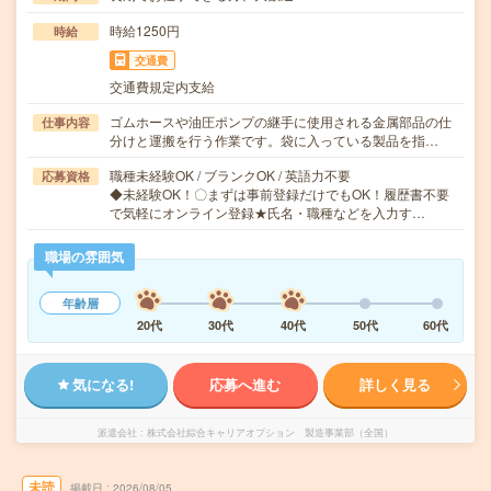
時給1250円
時給
交通費
交通費規定内支給
ゴムホースや油圧ポンプの継手に使用される金属部品の仕
仕事内容
分けと運搬を行う作業です。袋に入っている製品を指…
職種未経験OK / ブランクOK / 英語力不要
応募資格
◆未経験OK！〇まずは事前登録だけでもOK！履歴書不要
で気軽にオンライン登録★氏名・職種などを入力す…
職場の雰囲気
年齢層
20代
30代
40代
50代
60代
気になる!
応募へ進む
詳しく見る
派遣会社
株式会社綜合キャリアオプション 製造事業部（全国）
未読
掲載日
2026/08/05