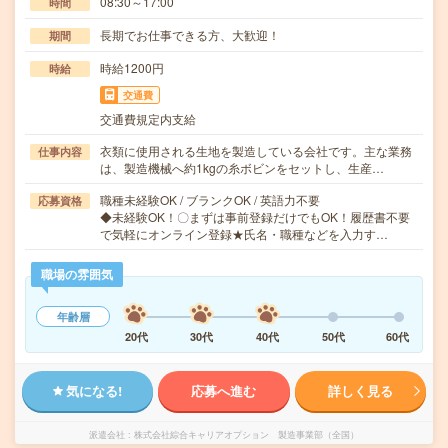
08:30～17:00
時間
長期でお仕事できる方、大歓迎！
期間
時給1200円
時給
交通費
交通費規定内支給
衣類に使用される生地を製造している会社です。主な業務
仕事内容
は、製造機械へ約1kgの糸ボビンをセットし、生産…
職種未経験OK / ブランクOK / 英語力不要
応募資格
◆未経験OK！〇まずは事前登録だけでもOK！履歴書不要
で気軽にオンライン登録★氏名・職種などを入力す…
職場の雰囲気
年齢層
20代
30代
40代
50代
60代
気になる!
応募へ進む
詳しく見る
派遣会社
株式会社綜合キャリアオプション 製造事業部（全国）