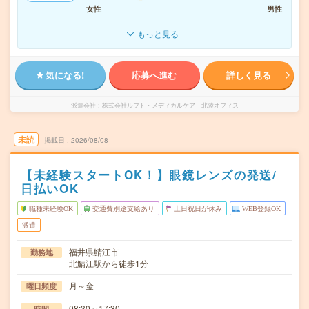
女性
男性
もっと見る
気になる!
応募へ進む
詳しく見る
派遣会社
株式会社ルフト・メディカルケア 北陸オフィス
未読
掲載日
2026/08/08
【未経験スタートOK！】眼鏡レンズの発送/
日払いOK
職種未経験OK
交通費別途支給あり
土日祝日が休み
WEB登録OK
派遣
福井県鯖江市
勤務地
北鯖江駅から徒歩1分
月～金
曜日頻度
08:30～17:30
時間