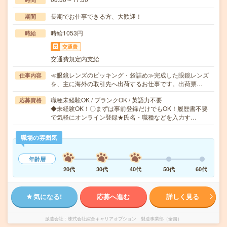
長期でお仕事できる方、大歓迎！
期間
時給1053円
時給
交通費
交通費規定内支給
≪眼鏡レンズのピッキング・袋詰め≫完成した眼鏡レンズ
仕事内容
を、主に海外の取引先へ出荷するお仕事です。出荷票…
職種未経験OK / ブランクOK / 英語力不要
応募資格
◆未経験OK！〇まずは事前登録だけでもOK！履歴書不要
で気軽にオンライン登録★氏名・職種などを入力す…
職場の雰囲気
年齢層
20代
30代
40代
50代
60代
気になる!
応募へ進む
詳しく見る
派遣会社
株式会社綜合キャリアオプション 製造事業部（全国）