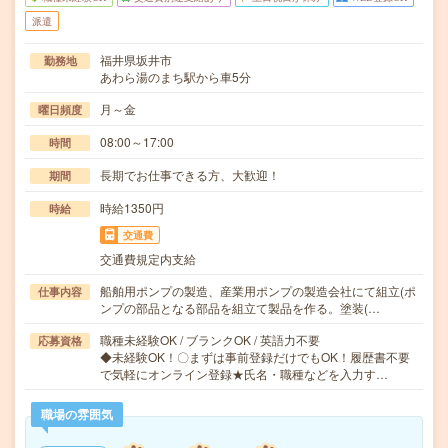
派遣
福井県坂井市
勤務地
あわら湯のまち駅から車5分
月～金
曜日頻度
08:00～17:00
時間
長期でお仕事できる方、大歓迎！
期間
時給1350円
時給
交通費
交通費規定内支給
船舶用ポンプの製造、産業用ポンプの製造会社にて組立(ポ
仕事内容
ンプの部品となる部品を組立て製品を作る。塗装(…
職種未経験OK / ブランクOK / 英語力不要
応募資格
◆未経験OK！〇まずは事前登録だけでもOK！履歴書不要
で気軽にオンライン登録★氏名・職種などを入力す…
職場の雰囲気