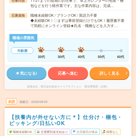
11/21までの短期のお仕事で、卓上カレンダーの包装・梱
仕事内容
包などを行う軽作業です。主な作業内容は、完成…
職種未経験OK / ブランクOK / 英語力不要
応募資格
◆未経験OK！〇まずは事前登録だけでもOK！履歴書不要
で気軽にオンライン登録★氏名・職種などを入力す…
職場の雰囲気
年齢層
20代
30代
40代
50代
60代
気になる!
応募へ進む
詳しく見る
派遣会社
株式会社綜合キャリアオプション 製造事業部（全国）
未読
掲載日
2026/08/05
【扶養内が外せない方に＊】仕分け・梱包・
ピッキング/日払いOK
職種未経験OK
交通費別途支給あり
土日祝日が休み
残業なし