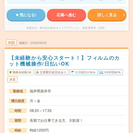
気になる!
応募へ進む
詳しく見る
派遣会社
株式会社綜合キャリアオプション 製造事業部（全国）
未読
掲載日
2026/08/05
【未経験から安心スタート！】フィルムのカ
ット機械操作/日払いOK
職種未経験OK
交通費別途支給あり
土日祝日が休み
WEB登録OK
派遣
福井県坂井市
勤務地
月～金
曜日頻度
08:20～17:35
時間
長期でお仕事できる方、大歓迎！
期間
時給1200円
時給