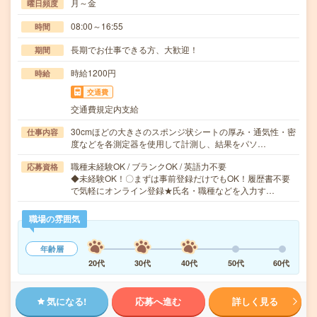
月～金
曜日頻度
08:00～16:55
時間
長期でお仕事できる方、大歓迎！
期間
時給1200円
時給
交通費
交通費規定内支給
30cmほどの大きさのスポンジ状シートの厚み・通気性・密
仕事内容
度などを各測定器を使用して計測し、結果をパソ…
職種未経験OK / ブランクOK / 英語力不要
応募資格
◆未経験OK！〇まずは事前登録だけでもOK！履歴書不要
で気軽にオンライン登録★氏名・職種などを入力す…
職場の雰囲気
年齢層
20代
30代
40代
50代
60代
気になる!
応募へ進む
詳しく見る