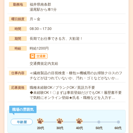
福井県南条郡
勤務地
湯尾駅から車1分
月～金
曜日頻度
08:30～17:30
時間
長期でお仕事できる方、大歓迎！
期間
時給1200円
時給
交通費
交通費規定内支給
≪繊維製品の目視検査・梱包≫機械用のお掃除クロスのフ
仕事内容
チなどがほつれていないか、汚れ・ゴミなどがないか…
職種未経験OK / ブランクOK / 英語力不要
応募資格
◆未経験OK！〇まずは事前登録だけでもOK！履歴書不要
で気軽にオンライン登録★氏名・職種などを入力す…
職場の雰囲気
年齢層
20代
30代
40代
50代
60代