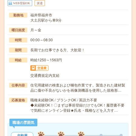
WEB登録OK
派遣
福井県福井市
勤務地
大土呂駅から車9分
月～金
曜日頻度
00:00～08:30
時間
長期でお仕事できる方、大歓迎！
期間
時給1250～1563円
時給
交通費
交通費規定内支給
住宅用建材の検査および梱包作業です。製造された建材製
仕事内容
品に傷や不良がないかを画像測機器を使用した規格形…
職種未経験OK / ブランクOK / 英語力不要
応募資格
◆未経験OK！〇まずは事前登録だけでもOK！履歴書不要
で気軽にオンライン登録★氏名・職種などを入力す…
職場の雰囲気
年齢層