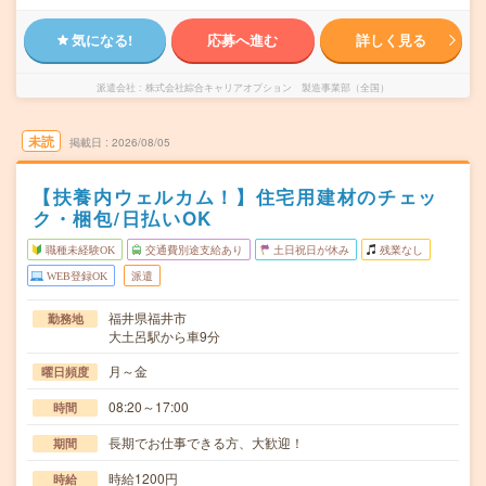
気になる!
応募へ進む
詳しく見る
派遣会社
株式会社綜合キャリアオプション 製造事業部（全国）
未読
掲載日
2026/08/05
【扶養内ウェルカム！】住宅用建材のチェッ
ク・梱包/日払いOK
職種未経験OK
交通費別途支給あり
土日祝日が休み
残業なし
WEB登録OK
派遣
福井県福井市
勤務地
大土呂駅から車9分
月～金
曜日頻度
08:20～17:00
時間
長期でお仕事できる方、大歓迎！
期間
時給1200円
時給