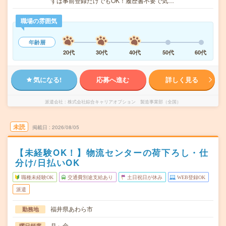
ずは事前登録だけでもOK！履歴書不要で気…
職場の雰囲気
年齢層
20代
30代
40代
50代
60代
気になる!
応募へ進む
詳しく見る
派遣会社
株式会社綜合キャリアオプション 製造事業部（全国）
未読
掲載日
2026/08/05
【未経験OK！】物流センターの荷下ろし・仕
分け/日払いOK
職種未経験OK
交通費別途支給あり
土日祝日が休み
WEB登録OK
派遣
福井県あわら市
勤務地
月～金
曜日頻度