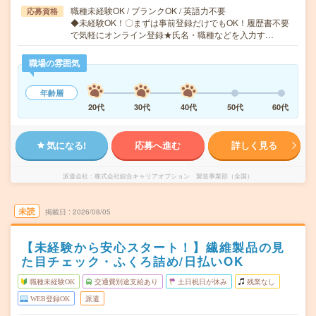
職種未経験OK / ブランクOK / 英語力不要
応募資格
◆未経験OK！〇まずは事前登録だけでもOK！履歴書不要
で気軽にオンライン登録★氏名・職種などを入力す…
職場の雰囲気
年齢層
20代
30代
40代
50代
60代
気になる!
応募へ進む
詳しく見る
派遣会社
株式会社綜合キャリアオプション 製造事業部（全国）
未読
掲載日
2026/08/05
【未経験から安心スタート！】繊維製品の見
た目チェック・ふくろ詰め/日払いOK
職種未経験OK
交通費別途支給あり
土日祝日が休み
残業なし
WEB登録OK
派遣