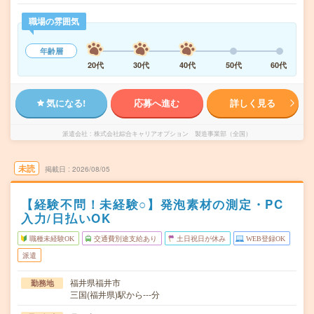
職場の雰囲気
年齢層
20代
30代
40代
50代
60代
気になる!
応募へ進む
詳しく見る
派遣会社
株式会社綜合キャリアオプション 製造事業部（全国）
未読
掲載日
2026/08/05
【経験不問！未経験○】発泡素材の測定・PC
入力/日払いOK
職種未経験OK
交通費別途支給あり
土日祝日が休み
WEB登録OK
派遣
福井県福井市
勤務地
三国(福井県)駅から---分