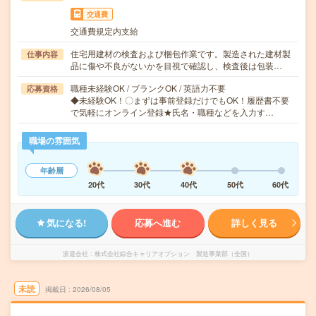
交通費
交通費規定内支給
住宅用建材の検査および梱包作業です。製造された建材製
仕事内容
品に傷や不良がないかを目視で確認し、検査後は包装…
職種未経験OK / ブランクOK / 英語力不要
応募資格
◆未経験OK！〇まずは事前登録だけでもOK！履歴書不要
で気軽にオンライン登録★氏名・職種などを入力す…
職場の雰囲気
年齢層
20代
30代
40代
50代
60代
気になる!
応募へ進む
詳しく見る
派遣会社
株式会社綜合キャリアオプション 製造事業部（全国）
未読
掲載日
2026/08/05