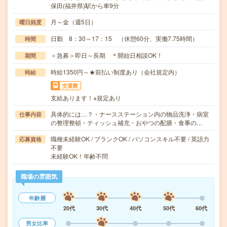
保田(福井県)駅から車9分
月～金（週5日）
曜日頻度
日勤 8：30～17：15 （休憩60分、実働7.75時間）
時間
＜急募＞即日～長期 ＊開始日相談OK！
期間
時給1350円～★前払い制度あり（会社規定内）
時給
交通費
支給あります！※規定あり
具体的には…？・ナースステーション内の物品洗浄・病室
仕事内容
の整理整頓・ティッシュ補充・おやつの配膳・食事の…
職種未経験OK / ブランクOK / パソコンスキル不要 / 英語力
応募資格
不要
未経験OK！年齢不問
職場の雰囲気
年齢層
20代
30代
40代
50代
60代
男女比率