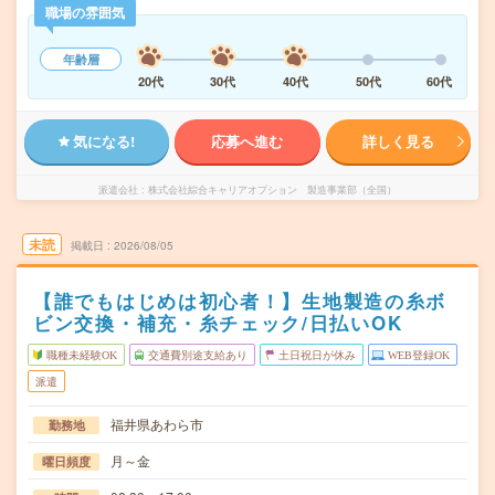
職場の雰囲気
年齢層
20代
30代
40代
50代
60代
気になる!
応募へ進む
詳しく見る
派遣会社
株式会社綜合キャリアオプション 製造事業部（全国）
未読
掲載日
2026/08/05
【誰でもはじめは初心者！】生地製造の糸ボ
ビン交換・補充・糸チェック/日払いOK
職種未経験OK
交通費別途支給あり
土日祝日が休み
WEB登録OK
派遣
福井県あわら市
勤務地
月～金
曜日頻度