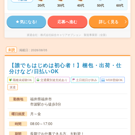
20代
30代
40代
50代
60代
気になる!
応募へ進む
詳しく見る
派遣会社
株式会社綜合キャリアオプション 製造事業部（全国）
未読
掲載日
2026/08/05
【誰でもはじめは初心者！】梱包・出荷・仕
分けなど/日払いOK
職種未経験OK
交通費別途支給あり
土日祝日が休み
WEB登録OK
派遣
福井県福井市
勤務地
市波駅から徒歩3分
月～金
曜日頻度
08:00～17:00
時間
長期でお仕事できる方、大歓迎！
期間