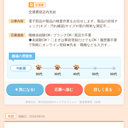
交通費
交通費規定内支給
電子部品や製品の検査作業をお任せします。製品の目視チ
仕事内容
ェック(キズ・汚れ確認)サイズや形の簡単な測定不…
職種未経験OK / ブランクOK / 英語力不要
応募資格
◆未経験OK！〇まずは事前登録だけでもOK！履歴書不要
で気軽にオンライン登録★氏名・職種などを入力す…
職場の雰囲気
年齢層
20代
30代
40代
50代
60代
気になる!
応募へ進む
詳しく見る
派遣会社
株式会社綜合キャリアオプション 製造事業部（全国）
未読
掲載日
2026/08/05