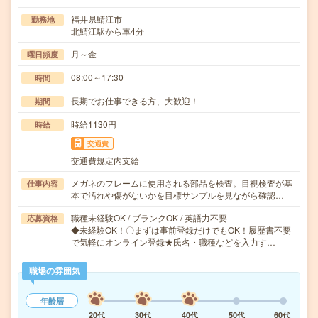
福井県鯖江市
勤務地
北鯖江駅から車4分
月～金
曜日頻度
08:00～17:30
時間
長期でお仕事できる方、大歓迎！
期間
時給1130円
時給
交通費
交通費規定内支給
メガネのフレームに使用される部品を検査。目視検査が基
仕事内容
本で汚れや傷がないかを目標サンプルを見ながら確認…
職種未経験OK / ブランクOK / 英語力不要
応募資格
◆未経験OK！〇まずは事前登録だけでもOK！履歴書不要
で気軽にオンライン登録★氏名・職種などを入力す…
職場の雰囲気
年齢層
20代
30代
40代
50代
60代