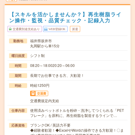
【スキルを活かしませんか？】再生樹脂ライ
ン操作・監視・品質チェック・記録入力
交通費別途支給あり
WEB登録OK
派遣
福井県坂井市
勤務地
丸岡駅から車15分
シフト制
曜日頻度
08:20～18:0020:20～06:00
時間
長期でお仕事できる方、大歓迎！
期間
時給1250円
時給
交通費
交通費規定内支給
使用済みペットボトルを粉砕・洗浄してつくられる「PET
仕事内容
フレーク」を原料に、再生樹脂を製造するラインで…
ブランクOK / 英語力不要
応募資格
◆経験者歓迎！◆ExcelやWordの操作できる方歓迎！〇ま