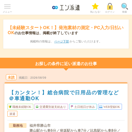
メニュー
気になる!
ログイン
検索
【未経験スタートOK！】発泡素材の測定・PC入力/日払い
OK
のお仕事情報は、掲載が終了しています
掲載時の情報は、
ページ下部
からご覧いただけます。
お探しの条件に近い派遣のお仕事
未読
掲載日
2026/08/09
【カンタン！】総合病院で日用品の管理など
＠車通勤OK
職種未経験OK
交通費別途支給あり
土日祝日が休み
WEB登録OK
派遣
福井県勝山市
勤務地
勝山駅から車6分／発坂駅から車7分／比島駅から車8分／