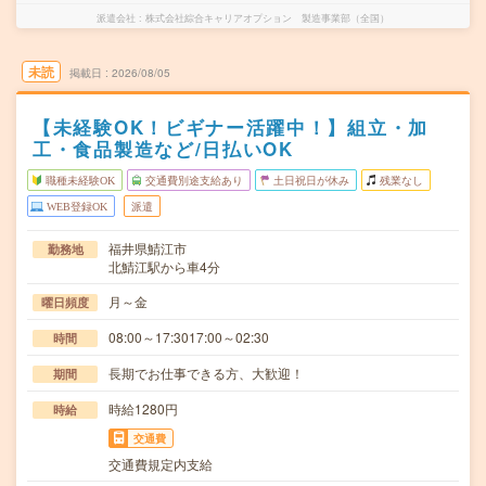
派遣会社
株式会社綜合キャリアオプション 製造事業部（全国）
未読
掲載日
2026/08/05
【未経験OK！ビギナー活躍中！】組立・加
工・食品製造など/日払いOK
職種未経験OK
交通費別途支給あり
土日祝日が休み
残業なし
WEB登録OK
派遣
福井県鯖江市
勤務地
北鯖江駅から車4分
月～金
曜日頻度
08:00～17:3017:00～02:30
時間
長期でお仕事できる方、大歓迎！
期間
時給1280円
時給
交通費
交通費規定内支給