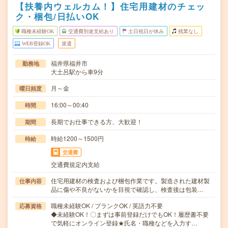
【扶養内ウェルカム！】住宅用建材のチェッ
ク・梱包/日払いOK
職種未経験OK
交通費別途支給あり
土日祝日が休み
残業なし
WEB登録OK
派遣
福井県福井市
勤務地
大土呂駅から車9分
月～金
曜日頻度
16:00～00:40
時間
長期でお仕事できる方、大歓迎！
期間
時給1200～1500円
時給
交通費
交通費規定内支給
住宅用建材の検査および梱包作業です。製造された建材製
仕事内容
品に傷や不良がないかを目視で確認し、検査後は包装…
職種未経験OK / ブランクOK / 英語力不要
応募資格
◆未経験OK！〇まずは事前登録だけでもOK！履歴書不要
で気軽にオンライン登録★氏名・職種などを入力す…