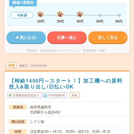
職場の雰囲気
年齢層
20代
30代
40代
50代
60代
気になる!
応募へ進む
詳しく見る
派遣会社
株式会社綜合キャリアオプション 製造事業部（全国）
未読
掲載日
2026/08/05
【時給1450円～スタート！】加工機への原料
投入&取り出し/日払いOK
交通費別途支給あり
WEB登録OK
派遣
福井県越前市
勤務地
北府駅から徒歩4分
シフト制
曜日頻度
(3交替)8:00～16:10、16:00～翌0:10、0:00～8:10
時間