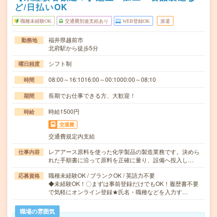
ど/日払いOK
職種未経験OK
交通費別途支給あり
WEB登録OK
派遣
福井県越前市
勤務地
北府駅から徒歩5分
シフト制
曜日頻度
08:00～16:1016:00～00:1000:00～08:10
時間
長期でお仕事できる方、大歓迎！
期間
時給1500円
時給
交通費
交通費規定内支給
レアアース原料を使った化学製品の製造業務です。決めら
仕事内容
れた手順書に沿って原料を正確に量り、設備へ投入し…
職種未経験OK / ブランクOK / 英語力不要
応募資格
◆未経験OK！〇まずは事前登録だけでもOK！履歴書不要
で気軽にオンライン登録★氏名・職種などを入力す…
職場の雰囲気