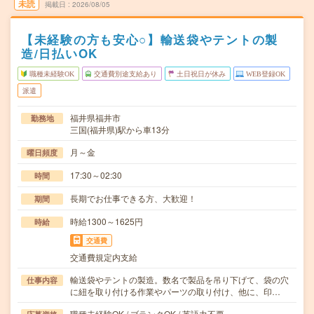
未読
掲載日
2026/08/05
【未経験の方も安心○】輸送袋やテントの製
造/日払いOK
職種未経験OK
交通費別途支給あり
土日祝日が休み
WEB登録OK
派遣
福井県福井市
勤務地
三国(福井県)駅から車13分
月～金
曜日頻度
17:30～02:30
時間
長期でお仕事できる方、大歓迎！
期間
時給1300～1625円
時給
交通費
交通費規定内支給
輸送袋やテントの製造。数名で製品を吊り下げて、袋の穴
仕事内容
に紐を取り付ける作業やパーツの取り付け、他に、印…
職種未経験OK / ブランクOK / 英語力不要