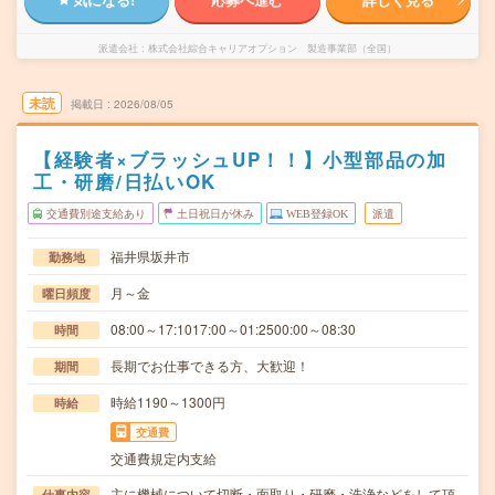
派遣会社
株式会社綜合キャリアオプション 製造事業部（全国）
未読
掲載日
2026/08/05
【経験者×ブラッシュUP！！】小型部品の加
工・研磨/日払いOK
交通費別途支給あり
土日祝日が休み
WEB登録OK
派遣
福井県坂井市
勤務地
月～金
曜日頻度
08:00～17:1017:00～01:2500:00～08:30
時間
長期でお仕事できる方、大歓迎！
期間
時給1190～1300円
時給
交通費
交通費規定内支給
主に機械について切断・面取り・研磨・洗浄などをして頂
仕事内容