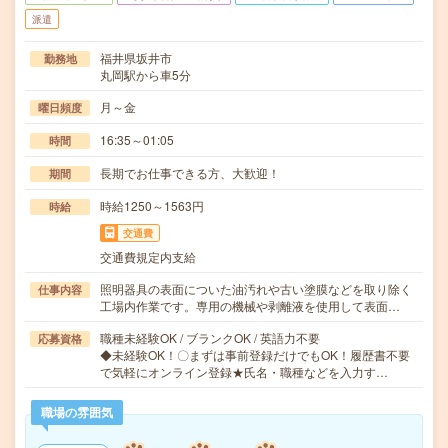
派遣
福井県坂井市
勤務地
丸岡駅から車5分
月～金
曜日頻度
16:35～01:05
時間
長期でお仕事できる方、大歓迎！
期間
時給1250～1563円
時給
交通費
交通費規定内支給
照明器具の表面についた油汚れや古い塗膜などを取り除く
仕事内容
工場内作業です。専用の機械や剥離液を使用して表面…
職種未経験OK / ブランクOK / 英語力不要
応募資格
◆未経験OK！〇まずは事前登録だけでもOK！履歴書不要
で気軽にオンライン登録★氏名・職種などを入力す…
職場の雰囲気