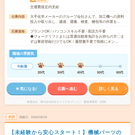
交通費規定内支給
大手化学メーカーのグループ会社さんで、加工機への原料
仕事内容
投入や取り出し、濾過、運搬、検査、梱包等の作業を…
ブランクOK / パソコンスキル不要 / 英語力不要
応募資格
◆フォークリフトまたは普通自動車免許をお持ちの方〇ま
ずは事前登録だけでもOK！履歴書不要で気軽にオン…
職場の雰囲気
年齢層
20代
30代
40代
50代
60代
気になる!
応募へ進む
詳しく見る
派遣会社
株式会社綜合キャリアオプション 製造事業部（全国）
未読
掲載日
2026/08/05
【未経験から安心スタート！】機械パーツの