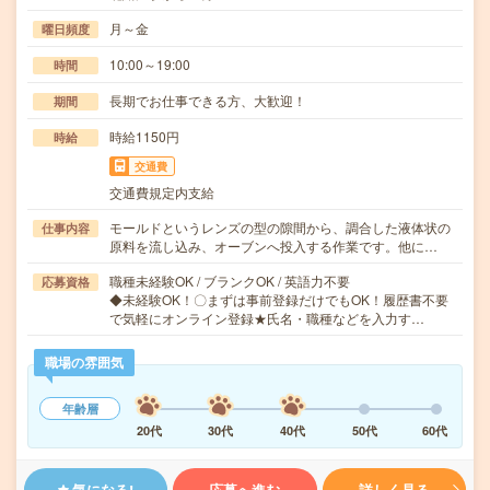
月～金
曜日頻度
10:00～19:00
時間
長期でお仕事できる方、大歓迎！
期間
時給1150円
時給
交通費
交通費規定内支給
モールドというレンズの型の隙間から、調合した液体状の
仕事内容
原料を流し込み、オーブンへ投入する作業です。他に…
職種未経験OK / ブランクOK / 英語力不要
応募資格
◆未経験OK！〇まずは事前登録だけでもOK！履歴書不要
で気軽にオンライン登録★氏名・職種などを入力す…
職場の雰囲気
年齢層
20代
30代
40代
50代
60代
気になる!
応募へ進む
詳しく見る