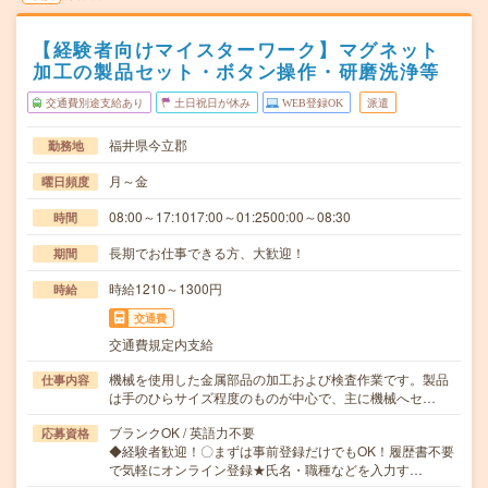
【経験者向けマイスターワーク】マグネット
加工の製品セット・ボタン操作・研磨洗浄等
交通費別途支給あり
土日祝日が休み
WEB登録OK
派遣
福井県今立郡
勤務地
月～金
曜日頻度
08:00～17:1017:00～01:2500:00～08:30
時間
長期でお仕事できる方、大歓迎！
期間
時給1210～1300円
時給
交通費
交通費規定内支給
機械を使用した金属部品の加工および検査作業です。製品
仕事内容
は手のひらサイズ程度のものが中心で、主に機械へセ…
ブランクOK / 英語力不要
応募資格
◆経験者歓迎！〇まずは事前登録だけでもOK！履歴書不要
で気軽にオンライン登録★氏名・職種などを入力す…