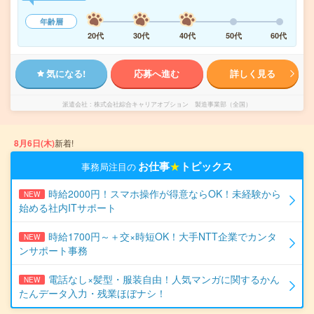
年齢層
20代
30代
40代
50代
60代
気になる!
応募へ進む
詳しく見る
派遣会社
株式会社綜合キャリアオプション 製造事業部（全国）
8月6日(木)
新着!
お仕事
★
トピックス
事務局注目の
時給2000円！スマホ操作が得意ならOK！未経験から
NEW
始める社内ITサポート
時給1700円～＋交×時短OK！大手NTT企業でカンタ
NEW
ンサポート事務
電話なし×髪型・服装自由！人気マンガに関するかん
NEW
たんデータ入力・残業ほぼナシ！