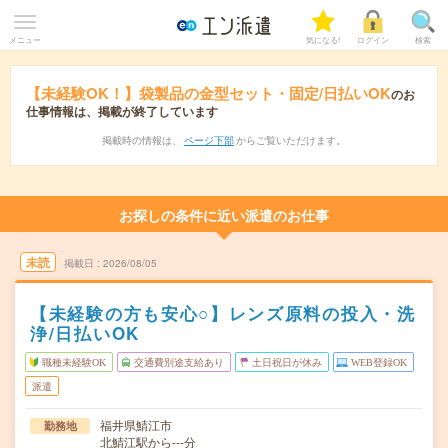
メニュー
気になる!
ログイン
検索
【未経験OK！】袋製品の金型セット・固定/日払いOK
のお
仕事情報は、掲載が終了しています
掲載時の情報は、
ページ下部
からご覧いただけます。
お探しの条件に近い派遣のお仕事
未読
掲載日
2026/08/05
【未経験の方も安心○】レンズ原料の投入・洗
浄/日払いOK
職種未経験OK
交通費別途支給あり
土日祝日が休み
WEB登録OK
派遣
福井県鯖江市
勤務地
北鯖江駅から---分