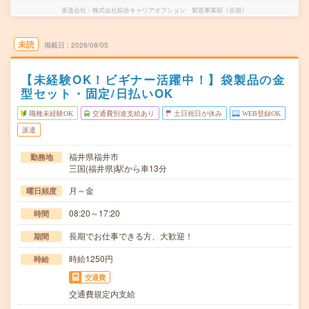
派遣会社
株式会社綜合キャリアオプション 製造事業部（全国）
未読
掲載日
2026/08/05
【未経験OK！ビギナー活躍中！】袋製品の金
型セット・固定/日払いOK
職種未経験OK
交通費別途支給あり
土日祝日が休み
WEB登録OK
派遣
福井県福井市
勤務地
三国(福井県)駅から車13分
月～金
曜日頻度
08:20～17:20
時間
長期でお仕事できる方、大歓迎！
期間
時給1250円
時給
交通費
交通費規定内支給