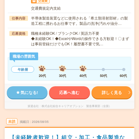
交通費
交通費規定内支給
半導体製造装置などに使用される「希土類溶射部材」の製
仕事内容
造工程に携わるお仕事です。製品の洗浄(汚れや油分…
職種未経験OK / ブランクOK / 英語力不要
応募資格
◆未経験OK！◆ExcelやWordの操作できる方歓迎！〇まず
は事前登録だけでもOK！履歴書不要で気…
職場の雰囲気
年齢層
20代
30代
40代
50代
60代
気になる!
応募へ進む
詳しく見る
派遣会社
株式会社綜合キャリアオプション 製造事業部（全国）
未読
掲載日
2026/08/05
【未経験者歓迎！】組立・加工・食品製造な