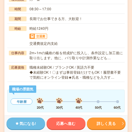
08:30～17:00
時間
長期でお仕事できる方、大歓迎！
期間
時給1240円
時給
交通費
交通費規定内支給
2m×1mの繊維の板を焼成炉に投入し、条件設定し加工後に
仕事内容
取り出します。他に、バリ取りや計測作業なども…
職種未経験OK / ブランクOK / 英語力不要
応募資格
◆未経験OK！〇まずは事前登録だけでもOK！履歴書不要
で気軽にオンライン登録★氏名・職種などを入力す…
職場の雰囲気
年齢層
20代
30代
40代
50代
60代
気になる!
応募へ進む
詳しく見る