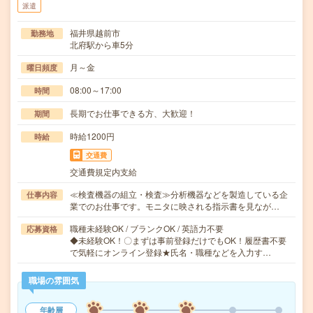
派遣
福井県越前市
勤務地
北府駅から車5分
月～金
曜日頻度
08:00～17:00
時間
長期でお仕事できる方、大歓迎！
期間
時給1200円
時給
交通費
交通費規定内支給
≪検査機器の組立・検査≫分析機器などを製造している企
仕事内容
業でのお仕事です。モニタに映される指示書を見なが…
職種未経験OK / ブランクOK / 英語力不要
応募資格
◆未経験OK！〇まずは事前登録だけでもOK！履歴書不要
で気軽にオンライン登録★氏名・職種などを入力す…
職場の雰囲気
年齢層