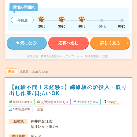
職場の雰囲気
年齢層
20代
30代
40代
50代
60代
気になる!
応募へ進む
詳しく見る
派遣会社
株式会社綜合キャリアオプション 製造事業部（全国）
未読
掲載日
2026/08/05
【経験不問！未経験○】繊維板の炉投入・取り
出し作業/日払いOK
職種未経験OK
交通費別途支給あり
土日祝日が休み
残業なし
WEB登録OK
派遣
福井県鯖江市
勤務地
鯖江駅から車2分
月～金
曜日頻度