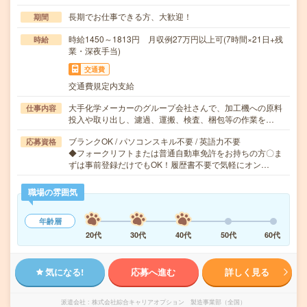
長期でお仕事できる方、大歓迎！
期間
時給1450～1813円 月収例27万円以上可(7時間×21日+残
時給
業・深夜手当)
交通費
交通費規定内支給
大手化学メーカーのグループ会社さんで、加工機への原料
仕事内容
投入や取り出し、濾過、運搬、検査、梱包等の作業を…
ブランクOK / パソコンスキル不要 / 英語力不要
応募資格
◆フォークリフトまたは普通自動車免許をお持ちの方〇ま
ずは事前登録だけでもOK！履歴書不要で気軽にオン…
職場の雰囲気
年齢層
20代
30代
40代
50代
60代
気になる!
応募へ進む
詳しく見る
派遣会社
株式会社綜合キャリアオプション 製造事業部（全国）