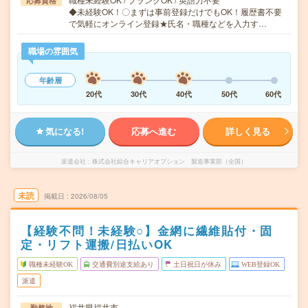
応募資格
◆未経験OK！〇まずは事前登録だけでもOK！履歴書不要
で気軽にオンライン登録★氏名・職種などを入力す…
職場の雰囲気
年齢層
20代
30代
40代
50代
60代
気になる!
応募へ進む
詳しく見る
派遣会社
株式会社綜合キャリアオプション 製造事業部（全国）
未読
掲載日
2026/08/05
【経験不問！未経験○】金網に繊維貼付・固
定・リフト運搬/日払いOK
職種未経験OK
交通費別途支給あり
土日祝日が休み
WEB登録OK
派遣
福井県福井市
勤務地