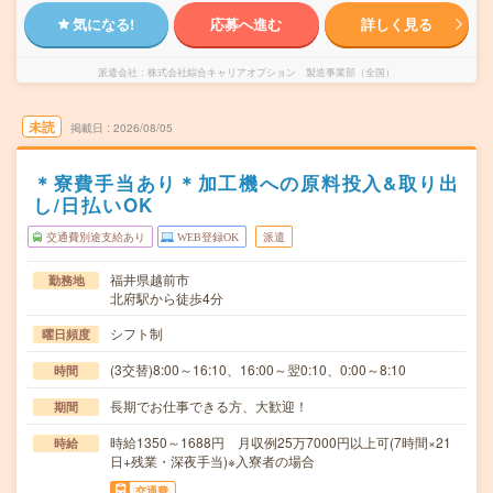
気になる!
応募へ進む
詳しく見る
派遣会社
株式会社綜合キャリアオプション 製造事業部（全国）
未読
掲載日
2026/08/05
＊寮費手当あり＊加工機への原料投入&取り出
し/日払いOK
交通費別途支給あり
WEB登録OK
派遣
福井県越前市
勤務地
北府駅から徒歩4分
シフト制
曜日頻度
(3交替)8:00～16:10、16:00～翌0:10、0:00～8:10
時間
長期でお仕事できる方、大歓迎！
期間
時給1350～1688円 月収例25万7000円以上可(7時間×21
時給
日+残業・深夜手当)※入寮者の場合
交通費