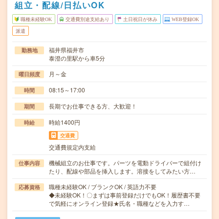
組立・配線/日払いOK
職種未経験OK
交通費別途支給あり
土日祝日が休み
WEB登録OK
派遣
福井県福井市
勤務地
泰澄の里駅から車5分
月～金
曜日頻度
08:15～17:00
時間
長期でお仕事できる方、大歓迎！
期間
時給1400円
時給
交通費
交通費規定内支給
機械組立のお仕事です。パーツを電動ドライバーで組付け
仕事内容
たり、配線や部品を挿入します。溶接をしてみたい方…
職種未経験OK / ブランクOK / 英語力不要
応募資格
◆未経験OK！〇まずは事前登録だけでもOK！履歴書不要
で気軽にオンライン登録★氏名・職種などを入力す…