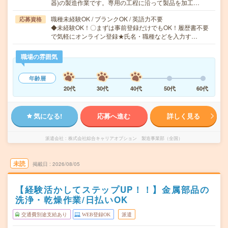
器)の製造作業です。専用の工程に沿って製品を加工…
職種未経験OK / ブランクOK / 英語力不要
応募資格
◆未経験OK！〇まずは事前登録だけでもOK！履歴書不要
で気軽にオンライン登録★氏名・職種などを入力す…
職場の雰囲気
年齢層
20代
30代
40代
50代
60代
気になる!
応募へ進む
詳しく見る
派遣会社
株式会社綜合キャリアオプション 製造事業部（全国）
未読
掲載日
2026/08/05
【経験活かしてステップUP！！】金属部品の
洗浄・乾燥作業/日払いOK
交通費別途支給あり
WEB登録OK
派遣