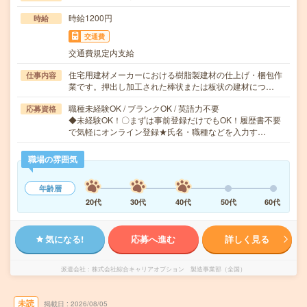
時給1200円
時給
交通費
交通費規定内支給
住宅用建材メーカーにおける樹脂製建材の仕上げ・梱包作
仕事内容
業です。押出し加工された棒状または板状の建材につ…
職種未経験OK / ブランクOK / 英語力不要
応募資格
◆未経験OK！〇まずは事前登録だけでもOK！履歴書不要
で気軽にオンライン登録★氏名・職種などを入力す…
職場の雰囲気
年齢層
20代
30代
40代
50代
60代
気になる!
応募へ進む
詳しく見る
派遣会社
株式会社綜合キャリアオプション 製造事業部（全国）
未読
掲載日
2026/08/05