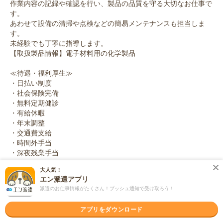
作業内容の記録や確認を行い、製品の品質を守る大切なお仕事で
す。
あわせて設備の清掃や点検などの簡易メンテナンスも担当しま
す。
未経験でも丁寧に指導します。
【取扱製品情報】電子材料用の化学製品
≪待遇・福利厚生≫
・日払い制度
・社会保険完備
・無料定期健診
・有給休暇
・年末調整
・交通費支給
・時間外手当
・深夜残業手当
大人気！
友人紹介キャンペーン実施中！
エン派遣アプリ
ご友人のご紹介で3万円ずつプレゼント！※規定有※
派遣のお仕事情報がたくさん！プッシュ通知で受け取ろう！
応募資格
アプリをダウンロード
職種未経験OK / ブランクOK / 英語力不要
◆未経験OK！