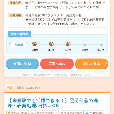
輸送用の袋やテントなどを製造している企業でのお仕事で
仕事内容
す・正方形の金型に袋をセットして専用の留め具で固…
職種未経験OK / ブランクOK / 英語力不要
応募資格
◆未経験OK！〇まずは事前登録だけでもOK！履歴書不要
で気軽にオンライン登録★氏名・職種などを入力す…
職場の雰囲気
年齢層
20代
30代
40代
50代
60代
気になる!
応募へ進む
詳しく見る
派遣会社
株式会社綜合キャリアオプション 製造事業部（全国）
未読
掲載日
2026/08/05
【未経験でも活躍できる！】照明部品の洗
浄・表面処理/日払いOK
職種未経験OK
交通費別途支給あり
土日祝日が休み
WEB登録OK