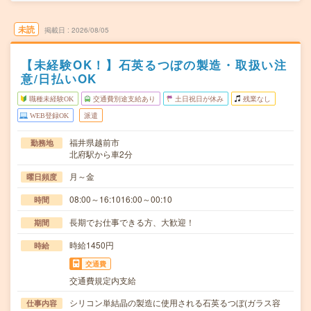
未読
掲載日
2026/08/05
【未経験OK！】石英るつぼの製造・取扱い注
意/日払いOK
職種未経験OK
交通費別途支給あり
土日祝日が休み
残業なし
WEB登録OK
派遣
福井県越前市
勤務地
北府駅から車2分
月～金
曜日頻度
08:00～16:1016:00～00:10
時間
長期でお仕事できる方、大歓迎！
期間
時給1450円
時給
交通費
交通費規定内支給
シリコン単結晶の製造に使用される石英るつぼ(ガラス容
仕事内容