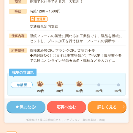
長期でお仕事できる方、大歓迎！
期間
時給1280～1600円
時給
交通費
交通費規定内支給
眼鏡フレームの製造に関わる加工業務です。製品を機械に
仕事内容
セットし、プレス加工を行うほか、フレームの切断や…
職種未経験OK / ブランクOK / 英語力不要
応募資格
◆未経験OK！〇まずは事前登録だけでもOK！履歴書不要
で気軽にオンライン登録★氏名・職種などを入力す…
職場の雰囲気
年齢層
20代
30代
40代
50代
60代
気になる!
応募へ進む
詳しく見る
派遣会社
株式会社綜合キャリアオプション 製造事業部（全国）