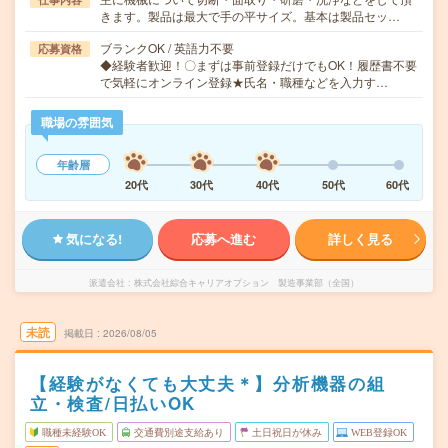
きます。製品は最大で手の平サイズ。基本は製品セッ…
ブランクOK / 英語力不要
応募資格
◆経験者歓迎！〇まずは事前登録だけでもOK！履歴書不要
で気軽にオンライン登録★氏名・職種などを入力す…
職場の雰囲気
年齢層
20代
30代
40代
50代
60代
気になる!
応募へ進む
詳しく見る
派遣会社
株式会社綜合キャリアオプション 製造事業部（全国）
未読
掲載日
2026/08/05
【経験がなくても大丈夫＊】分析機器の組
立・検査/日払いOK
職種未経験OK
交通費別途支給あり
土日祝日が休み
WEB登録OK