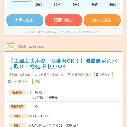
20代
30代
40代
50代
60代
気になる!
応募へ進む
詳しく見る
派遣会社
株式会社綜合キャリアオプション 製造事業部（全国）
未読
掲載日
2026/08/05
【主婦主夫応援！扶養内OK！】樹脂建材のバ
リ取り・梱包/日払いOK
職種未経験OK
交通費別途支給あり
土日祝日が休み
残業なし
WEB登録OK
派遣
福井県福井市
勤務地
大土呂駅から車9分
月～金
曜日頻度
08:20～17:00
時間
長期でお仕事できる方、大歓迎！
期間