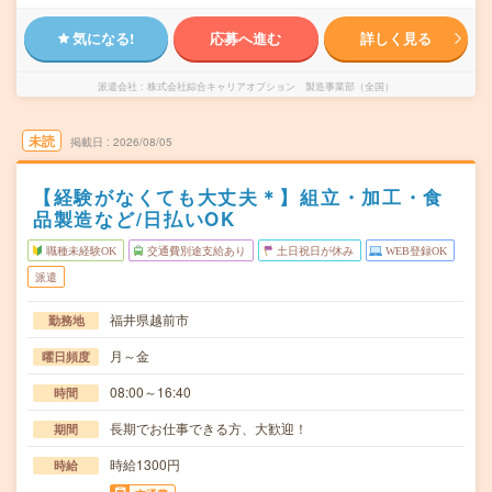
気になる!
応募へ進む
詳しく見る
派遣会社
株式会社綜合キャリアオプション 製造事業部（全国）
未読
掲載日
2026/08/05
【経験がなくても大丈夫＊】組立・加工・食
品製造など/日払いOK
職種未経験OK
交通費別途支給あり
土日祝日が休み
WEB登録OK
派遣
福井県越前市
勤務地
月～金
曜日頻度
08:00～16:40
時間
長期でお仕事できる方、大歓迎！
期間
時給1300円
時給