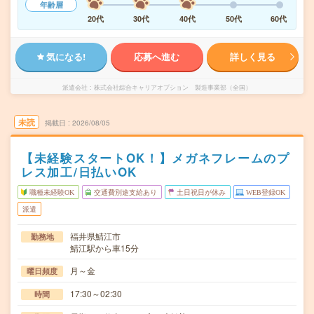
年齢層
20代
30代
40代
50代
60代
気になる!
応募へ進む
詳しく見る
派遣会社
株式会社綜合キャリアオプション 製造事業部（全国）
未読
掲載日
2026/08/05
【未経験スタートOK！】メガネフレームのプ
レス加工/日払いOK
職種未経験OK
交通費別途支給あり
土日祝日が休み
WEB登録OK
派遣
福井県鯖江市
勤務地
鯖江駅から車15分
月～金
曜日頻度
17:30～02:30
時間