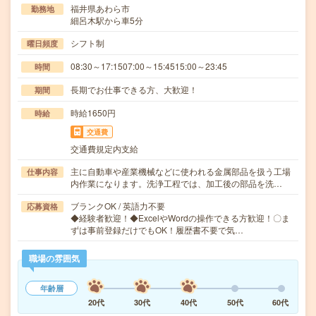
福井県あわら市
勤務地
細呂木駅から車5分
シフト制
曜日頻度
08:30～17:1507:00～15:4515:00～23:45
時間
長期でお仕事できる方、大歓迎！
期間
時給1650円
時給
交通費
交通費規定内支給
主に自動車や産業機械などに使われる金属部品を扱う工場
仕事内容
内作業になります。洗浄工程では、加工後の部品を洗…
ブランクOK / 英語力不要
応募資格
◆経験者歓迎！◆ExcelやWordの操作できる方歓迎！〇ま
ずは事前登録だけでもOK！履歴書不要で気…
職場の雰囲気
年齢層
20代
30代
40代
50代
60代