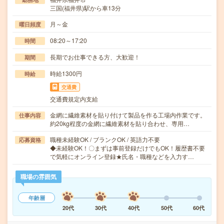
三国(福井県)駅から車13分
月～金
曜日頻度
08:20～17:20
時間
長期でお仕事できる方、大歓迎！
期間
時給1300円
時給
交通費
交通費規定内支給
金網に繊維素材を貼り付けて製品を作る工場内作業です。
仕事内容
約20kg程度の金網に繊維素材を貼り合わせ、専用…
職種未経験OK / ブランクOK / 英語力不要
応募資格
◆未経験OK！〇まずは事前登録だけでもOK！履歴書不要
で気軽にオンライン登録★氏名・職種などを入力す…
職場の雰囲気
年齢層
20代
30代
40代
50代
60代