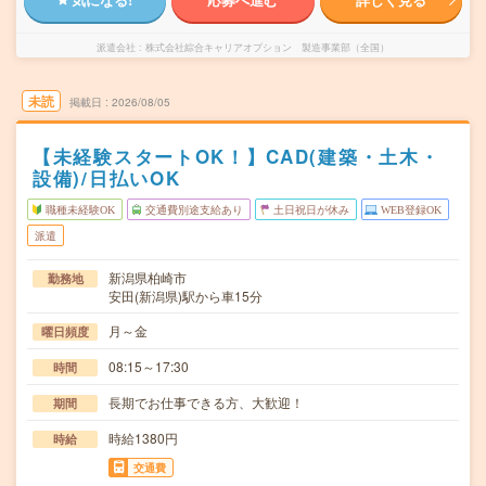
派遣会社
株式会社綜合キャリアオプション 製造事業部（全国）
未読
掲載日
2026/08/05
【未経験スタートOK！】CAD(建築・土木・
設備)/日払いOK
職種未経験OK
交通費別途支給あり
土日祝日が休み
WEB登録OK
派遣
新潟県柏崎市
勤務地
安田(新潟県)駅から車15分
月～金
曜日頻度
08:15～17:30
時間
長期でお仕事できる方、大歓迎！
期間
時給1380円
時給
交通費