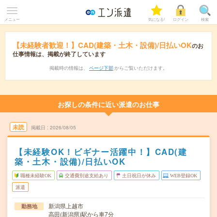
メニュー
気になる!
ログイン
検索
【未経験者歓迎！】CAD(建築・土木・設備)/日払いOK
のお
仕事情報は、掲載が終了しています
掲載時の情報は、
ページ下部
からご覧いただけます。
お探しの条件に近い派遣のお仕事
未読
掲載日
2026/08/05
【未経験OK！ビギナー活躍中！】CAD(建
築・土木・設備)/日払いOK
職種未経験OK
交通費別途支給あり
土日祝日が休み
WEB登録OK
派遣
新潟県上越市
勤務地
高田(新潟県)駅から車7分