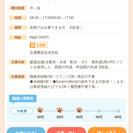
月～金
曜日頻度
08:30～17:0009:00～17:00
時間
長期でお仕事できる方、大歓迎！
期間
時給1300円
時給
交通費
交通費規定内支給
建築設備(冷暖房・水道・配水・ガス・換気扇)用のPCソフ
仕事内容
トを使用した、図面の作成・申請図の作成【取扱…
職種未経験OK / ブランクOK / 英語力不要
応募資格
◆未経験OK！◆ExcelやWordの操作できる方歓迎！〇まず
は事前登録だけでもOK！履歴書不要で気…
職場の雰囲気
年齢層
20代
30代
40代
50代
60代
気になる!
応募へ進む
詳しく見る