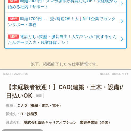
時給2000円！スマホ操作が得意ならOK！未経験から
NEW
始める社内ITサポート
時給1700円～＋交×時短OK！大手NTT企業でカンタ
NEW
ンサポート事務
電話なし×髪型・服装自由！人気マンガに関するかん
NEW
たんデータ入力・残業ほぼナシ！
以下、掲載終了したお仕事情報です。
掲載日
2026/07/08
No.SCOTH8213076-T4
【未経験者歓迎！】CAD(建築・土木・設備)/
日払いOK
派遣
職種
ＣＡＤ（機械・電気・電子）
派遣先
IT・技術系
派遣会社
株式会社綜合キャリアオプション 製造事業部（全国）