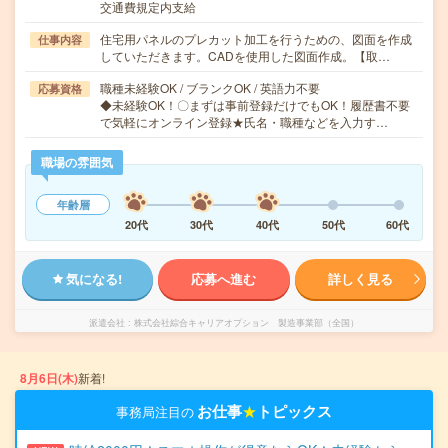
交通費規定内支給
住宅用パネルのプレカット加工を行うための、図面を作成
仕事内容
していただきます。CADを使用した図面作成。【取…
職種未経験OK / ブランクOK / 英語力不要
応募資格
◆未経験OK！〇まずは事前登録だけでもOK！履歴書不要
で気軽にオンライン登録★氏名・職種などを入力す…
職場の雰囲気
年齢層
20代
30代
40代
50代
60代
気になる!
応募へ進む
詳しく見る
派遣会社
株式会社綜合キャリアオプション 製造事業部（全国）
8月6日(木)
新着!
お仕事
★
トピックス
事務局注目の