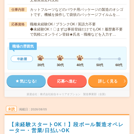
カットフルーツなどのパウチ用パッケージの製造のオシゴ
仕事内容
トです。機械を操作して袋状のパッケージフイルムを…
職種未経験OK / ブランクOK / 英語力不要
応募資格
◆未経験OK！〇まずは事前登録だけでもOK！履歴書不要
で気軽にオンライン登録★氏名・職種などを入力す…
職場の雰囲気
年齢層
20代
30代
40代
50代
60代
気になる!
応募へ進む
詳しく見る
派遣会社
株式会社綜合キャリアオプション 製造事業部（全国）
未読
掲載日
2026/08/05
【未経験スタートOK！】段ボール製造オペレ
ーター・営業/日払いOK