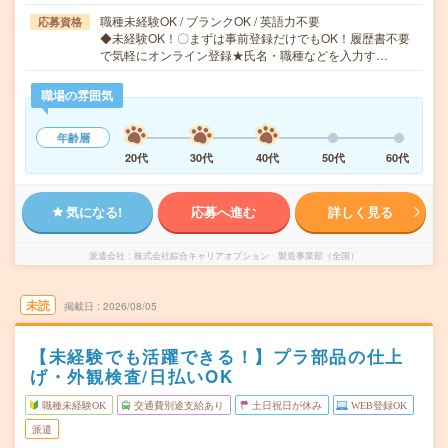
職種未経験OK / ブランクOK / 英語力不要
応募資格
◆未経験OK！〇まずは事前登録だけでもOK！履歴書不要
で気軽にオンライン登録★氏名・職種などを入力す…
職場の雰囲気
年齢層
20代
30代
40代
50代
60代
気になる!
応募へ進む
詳しく見る
派遣会社
株式会社綜合キャリアオプション 製造事業部（全国）
未読
掲載日
2026/08/05
【未経験でも活躍できる！】プラ部品の仕上
げ・外観検査/日払いOK
職種未経験OK
交通費別途支給あり
土日祝日が休み
WEB登録OK
派遣