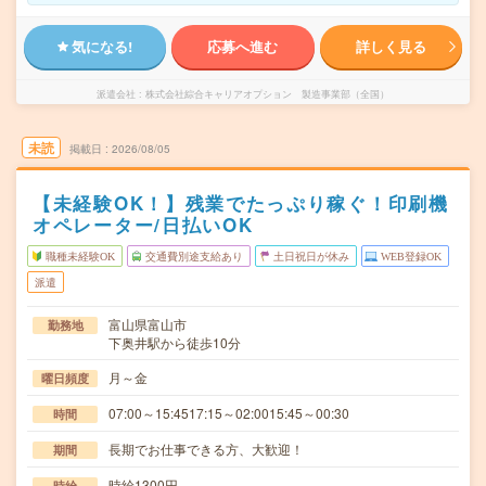
気になる!
応募へ進む
詳しく見る
派遣会社
株式会社綜合キャリアオプション 製造事業部（全国）
未読
掲載日
2026/08/05
【未経験OK！】残業でたっぷり稼ぐ！印刷機
オペレーター/日払いOK
職種未経験OK
交通費別途支給あり
土日祝日が休み
WEB登録OK
派遣
富山県富山市
勤務地
下奥井駅から徒歩10分
月～金
曜日頻度
07:00～15:4517:15～02:0015:45～00:30
時間
長期でお仕事できる方、大歓迎！
期間
時給1300円
時給