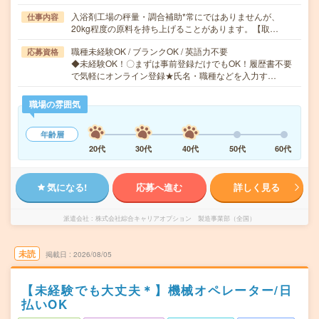
入浴剤工場の秤量・調合補助*常にではありませんが、
仕事内容
20kg程度の原料を持ち上げることがあります。【取…
職種未経験OK / ブランクOK / 英語力不要
応募資格
◆未経験OK！〇まずは事前登録だけでもOK！履歴書不要
で気軽にオンライン登録★氏名・職種などを入力す…
職場の雰囲気
年齢層
20代
30代
40代
50代
60代
気になる!
応募へ進む
詳しく見る
派遣会社
株式会社綜合キャリアオプション 製造事業部（全国）
未読
掲載日
2026/08/05
【未経験でも大丈夫＊】機械オペレーター/日
払いOK