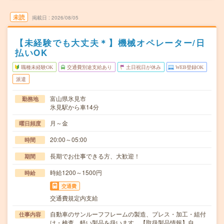
未読
掲載日
2026/08/05
【未経験でも大丈夫＊】機械オペレーター/日
払いOK
職種未経験OK
交通費別途支給あり
土日祝日が休み
WEB登録OK
派遣
富山県氷見市
勤務地
氷見駅から車14分
月～金
曜日頻度
20:00～05:00
時間
長期でお仕事できる方、大歓迎！
期間
時給1200～1500円
時給
交通費
交通費規定内支給
自動車のサンルーフフレームの製造、プレス・加工・組付
仕事内容
け・検査、軽い製品を扱います。【取扱製品情報】自…