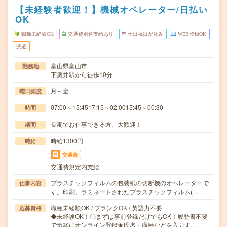
【未経験者歓迎！】機械オペレーター/日払い
OK
職種未経験OK
交通費別途支給あり
土日祝日が休み
WEB登録OK
派遣
富山県富山市
勤務地
下奥井駅から徒歩10分
月～金
曜日頻度
07:00～15:4517:15～02:0015:45～00:30
時間
長期でお仕事できる方、大歓迎！
期間
時給1300円
時給
交通費
交通費規定内支給
プラスチックフィルムの包装紙の切断機のオペレーターで
仕事内容
す。印刷、ラミネートされたプラスチックフィルム(…
職種未経験OK / ブランクOK / 英語力不要
応募資格
◆未経験OK！〇まずは事前登録だけでもOK！履歴書不要
で気軽にオンライン登録★氏名・職種などを入力す…