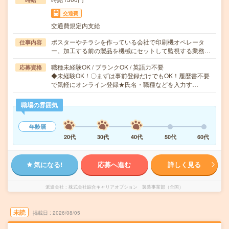
交通費
交通費規定内支給
ポスターやチラシを作っている会社で印刷機オペレータ
仕事内容
ー。加工する前の製品を機械にセットして監視する業務…
職種未経験OK / ブランクOK / 英語力不要
応募資格
◆未経験OK！〇まずは事前登録だけでもOK！履歴書不要
で気軽にオンライン登録★氏名・職種などを入力す…
職場の雰囲気
年齢層
20代
30代
40代
50代
60代
気になる!
応募へ進む
詳しく見る
派遣会社
株式会社綜合キャリアオプション 製造事業部（全国）
未読
掲載日
2026/08/05