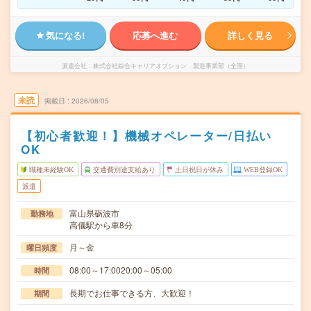
気になる!
応募へ進む
詳しく見る
派遣会社
株式会社綜合キャリアオプション 製造事業部（全国）
未読
掲載日
2026/08/05
【初心者歓迎！】機械オペレーター/日払い
OK
職種未経験OK
交通費別途支給あり
土日祝日が休み
WEB登録OK
派遣
富山県砺波市
勤務地
高儀駅から車8分
月～金
曜日頻度
08:00～17:0020:00～05:00
時間
長期でお仕事できる方、大歓迎！
期間