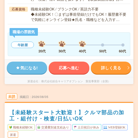
職種未経験OK / ブランクOK / 英語力不要
応募資格
◆未経験OK！〇まずは事前登録だけでもOK！履歴書不要
で気軽にオンライン登録★氏名・職種などを入力す…
職場の雰囲気
年齢層
20代
30代
40代
50代
60代
気になる!
応募へ進む
詳しく見る
派遣会社
株式会社綜合キャリアオプション 製造事業部（全国）
未読
掲載日
2026/08/05
【未経験スタート大歓迎！】クルマ部品の加
工・組付け・検査/日払いOK
職種未経験OK
交通費別途支給あり
土日祝日が休み
WEB登録OK
派遣