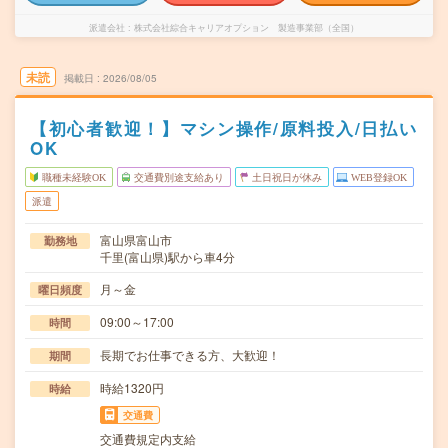
派遣会社
株式会社綜合キャリアオプション 製造事業部（全国）
未読
掲載日
2026/08/05
【初心者歓迎！】マシン操作/原料投入/日払い
OK
職種未経験OK
交通費別途支給あり
土日祝日が休み
WEB登録OK
派遣
富山県富山市
勤務地
千里(富山県)駅から車4分
月～金
曜日頻度
09:00～17:00
時間
長期でお仕事できる方、大歓迎！
期間
時給1320円
時給
交通費
交通費規定内支給