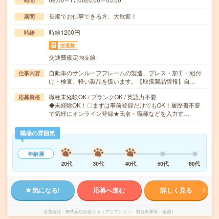
時間
長期でお仕事できる方、大歓迎！
期間
時給1200円
時給
交通費
交通費規定内支給
自動車のサンルーフフレームの製造、プレス・加工・組付
仕事内容
け・検査、軽い製品を扱います。【取扱製品情報】自…
職種未経験OK / ブランクOK / 英語力不要
応募資格
◆未経験OK！〇まずは事前登録だけでもOK！履歴書不要
で気軽にオンライン登録★氏名・職種などを入力す…
職場の雰囲気
年齢層
20代
30代
40代
50代
60代
気になる!
応募へ進む
詳しく見る
派遣会社
株式会社綜合キャリアオプション 製造事業部（全国）