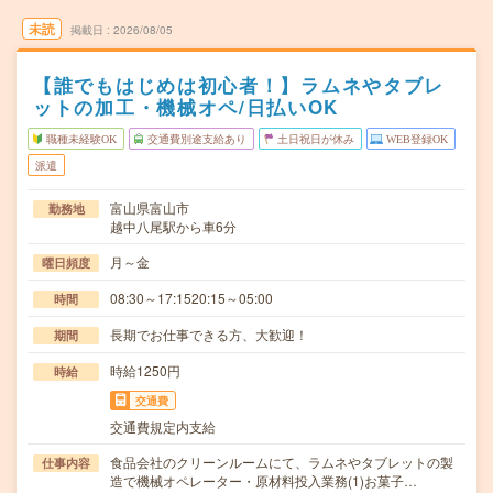
未読
掲載日
2026/08/05
【誰でもはじめは初心者！】ラムネやタブレ
ットの加工・機械オペ/日払いOK
職種未経験OK
交通費別途支給あり
土日祝日が休み
WEB登録OK
派遣
富山県富山市
勤務地
越中八尾駅から車6分
月～金
曜日頻度
08:30～17:1520:15～05:00
時間
長期でお仕事できる方、大歓迎！
期間
時給1250円
時給
交通費
交通費規定内支給
食品会社のクリーンルームにて、ラムネやタブレットの製
仕事内容
造で機械オペレーター・原材料投入業務(1)お菓子…