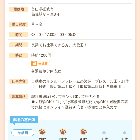
富山県砺波市
勤務地
高儀駅から車8分
月～金
曜日頻度
08:00～17:0020:00～05:00
時間
長期でお仕事できる方、大歓迎！
期間
時給1200円
時給
交通費
交通費規定内支給
自動車のサンルーフフレームの製造、プレス・加工・組付
仕事内容
け・検査。軽い製品を扱う【取扱製品情報】自動車用…
職種未経験OK / ブランクOK / 英語力不要
応募資格
◆未経験OK！〇まずは事前登録だけでもOK！履歴書不要
で気軽にオンライン登録★氏名・職種などを入力す…
職場の雰囲気
年齢層
20代
30代
40代
50代
60代