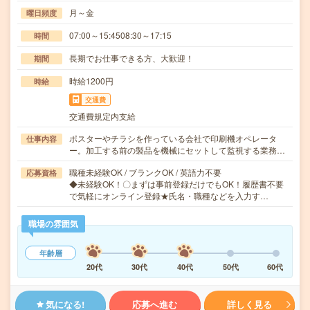
月～金
曜日頻度
07:00～15:4508:30～17:15
時間
長期でお仕事できる方、大歓迎！
期間
時給1200円
時給
交通費
交通費規定内支給
ポスターやチラシを作っている会社で印刷機オペレータ
仕事内容
ー。加工する前の製品を機械にセットして監視する業務…
職種未経験OK / ブランクOK / 英語力不要
応募資格
◆未経験OK！〇まずは事前登録だけでもOK！履歴書不要
で気軽にオンライン登録★氏名・職種などを入力す…
職場の雰囲気
年齢層
20代
30代
40代
50代
60代
気になる!
応募へ進む
詳しく見る