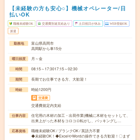
【未経験の方も安心○】機械オペレーター/日
払いOK
職種未経験OK
交通費別途支給あり
土日祝日が休み
WEB登録OK
派遣
富山県高岡市
勤務地
高岡駅から車15分
月～金
曜日頻度
08:15～17:3017:15～02:30
時間
長期でお仕事できる方、大歓迎！
期間
時給1200円
時給
交通費
交通費規定内支給
住宅用の木材の加工・出荷作業(機械に木材をセットして、
仕事内容
出来上がった木材をコロコロ転がし、パッキングし…
職種未経験OK / ブランクOK / 英語力不要
応募資格
◆未経験OK！◆ExcelやWordの操作できる方歓迎！〇まず