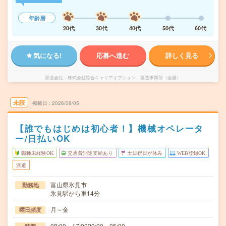
年齢層
20代
30代
40代
50代
60代
気になる!
応募へ進む
詳しく見る
派遣会社
株式会社綜合キャリアオプション 製造事業部（全国）
未読
掲載日
2026/08/05
【誰でもはじめは初心者！】機械オペレータ
ー/日払いOK
職種未経験OK
交通費別途支給あり
土日祝日が休み
WEB登録OK
派遣
富山県氷見市
勤務地
氷見駅から車14分
月～金
曜日頻度
08:00～17:0020:00～05:00