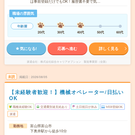
は事前登録だけでもOK！履歴書不要で気…
職場の雰囲気
年齢層
20代
30代
40代
50代
60代
気になる!
応募へ進む
詳しく見る
派遣会社
株式会社綜合キャリアオプション 製造事業部（全国）
未読
掲載日
2026/08/05
【未経験者歓迎！】機械オペレーター/日払い
OK
職種未経験OK
交通費別途支給あり
土日祝日が休み
WEB登録OK
派遣
富山県富山市
勤務地
下奥井駅から徒歩10分