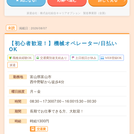
派遣会社
株式会社綜合キャリアオプション 製造事業部（全国）
未読
掲載日
2026/08/07
【初心者歓迎！】機械オペレーター/日払い
OK
職種未経験OK
交通費別途支給あり
土日祝日が休み
WEB登録OK
派遣
富山県富山市
勤務地
西中野駅から徒歩4分
月～金
曜日頻度
08:30～17:3007:00～16:0015:30～00:30
時間
長期でお仕事できる方、大歓迎！
期間
時給1300円
時給
交通費