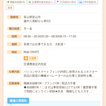
職種未経験OK
交通費別途支給あり
土日祝日が休み
WEB登録OK
派遣
富山県富山市
勤務地
越中八尾駅から車5分
月～金
曜日頻度
08:30～20:3020:30～08:3008:15～17:00
時間
長期でお仕事できる方、大歓迎！
期間
時給1350円
時給
交通費
交通費規定内支給
パソコンやスマートフォンの内部に使用されるコネクター
仕事内容
部品の製造の機械オペレーターのお仕事と原材料を機…
職種未経験OK / ブランクOK / 英語力不要
応募資格
◆未経験OK！〇まずは事前登録だけでもOK！履歴書不要
で気軽にオンライン登録★氏名・職種などを入力す…
職場の雰囲気