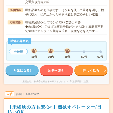
交通費規定内支給
医薬品製造のお仕事です。はかりを使って重さを測り、機
仕事内容
械に投入、出来上がった物を検査と袋詰めを行い運搬…
職種未経験OK / ブランクOK / 英語力不要
応募資格
◆未経験OK！〇まずは事前登録だけでもOK！履歴書不要
で気軽にオンライン登録★氏名・職種などを入力す…
職場の雰囲気
年齢層
20代
30代
40代
50代
60代
気になる!
応募へ進む
詳しく見る
派遣会社
株式会社綜合キャリアオプション 製造事業部（全国）
未読
掲載日
2026/08/05
【未経験の方も安心○】機械オペレーター/日
払いOK