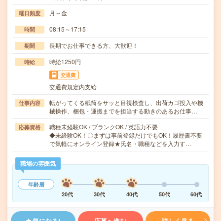
月～金
曜日頻度
08:15～17:15
時間
長期でお仕事できる方、大歓迎！
期間
時給1250円
時給
交通費
交通費規定内支給
転がってくる紙筒をサッと目視検査し、出荷カゴ投入や機
仕事内容
械操作、梱包・運搬までを担当する動きのあるお仕事…
職種未経験OK / ブランクOK / 英語力不要
応募資格
◆未経験OK！〇まずは事前登録だけでもOK！履歴書不要
で気軽にオンライン登録★氏名・職種などを入力す…
職場の雰囲気
年齢層
20代
30代
40代
50代
60代
気になる!
応募へ進む
詳しく見る