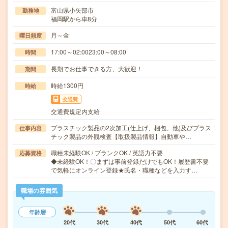
富山県小矢部市
勤務地
福岡駅から車8分
月～金
曜日頻度
17:00～02:0023:00～08:00
時間
長期でお仕事できる方、大歓迎！
期間
時給1300円
時給
交通費
交通費規定内支給
プラスチック製品の2次加工(仕上げ、梱包、他)及びプラス
仕事内容
チック製品の外観検査【取扱製品情報】自動車や…
職種未経験OK / ブランクOK / 英語力不要
応募資格
◆未経験OK！〇まずは事前登録だけでもOK！履歴書不要
で気軽にオンライン登録★氏名・職種などを入力す…
職場の雰囲気
年齢層
20代
30代
40代
50代
60代