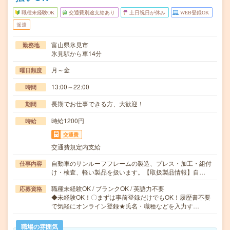
職種未経験OK
交通費別途支給あり
土日祝日が休み
WEB登録OK
派遣
富山県氷見市
勤務地
氷見駅から車14分
月～金
曜日頻度
13:00～22:00
時間
長期でお仕事できる方、大歓迎！
期間
時給1200円
時給
交通費
交通費規定内支給
自動車のサンルーフフレームの製造、プレス・加工・組付
仕事内容
け・検査、軽い製品を扱います。【取扱製品情報】自…
職種未経験OK / ブランクOK / 英語力不要
応募資格
◆未経験OK！〇まずは事前登録だけでもOK！履歴書不要
で気軽にオンライン登録★氏名・職種などを入力す…
職場の雰囲気