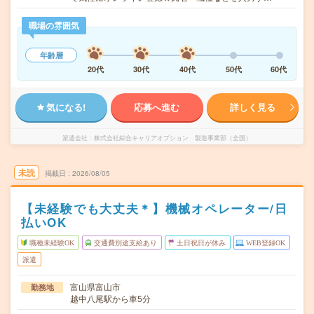
職場の雰囲気
年齢層
20代
30代
40代
50代
60代
気になる!
応募へ進む
詳しく見る
派遣会社
株式会社綜合キャリアオプション 製造事業部（全国）
未読
掲載日
2026/08/05
【未経験でも大丈夫＊】機械オペレーター/日
払いOK
職種未経験OK
交通費別途支給あり
土日祝日が休み
WEB登録OK
派遣
富山県富山市
勤務地
越中八尾駅から車5分