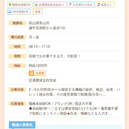
職種未経験OK
交通費別途支給あり
土日祝日が休み
残業なし
WEB登録OK
派遣
富山県富山市
勤務地
越中荏原駅から徒歩1分
月～金
曜日頻度
08:15～17:15
時間
長期でお仕事できる方、大歓迎！
期間
時給1200円
時給
交通費
交通費規定内支給
2～3カ月間:段ボール製造する機械の操作、検品、結束、パ
仕事内容
レット積み作業。その後営業職で勤務(取引先へ…
職種未経験OK / ブランクOK / 英語力不要
応募資格
◆未経験OK！〇まずは事前登録だけでもOK！履歴書不要
で気軽にオンライン登録★氏名・職種などを入力す…
職場の雰囲気