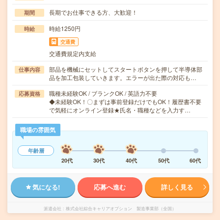
長期でお仕事できる方、大歓迎！
期間
時給1250円
時給
交通費
交通費規定内支給
部品を機械にセットしてスタートボタンを押して半導体部
仕事内容
品を加工包装していきます。エラーが出た際の対応も…
職種未経験OK / ブランクOK / 英語力不要
応募資格
◆未経験OK！〇まずは事前登録だけでもOK！履歴書不要
で気軽にオンライン登録★氏名・職種などを入力す…
職場の雰囲気
年齢層
20代
30代
40代
50代
60代
気になる!
応募へ進む
詳しく見る
派遣会社
株式会社綜合キャリアオプション 製造事業部（全国）