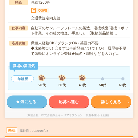
時給1200円
時給
交通費
交通費規定内支給
自動車のサンルーフフレームの製造、溶接検査(溶接ロボッ
仕事内容
ト作業、その後の検査、手直し)。【取扱製品情報…
職種未経験OK / ブランクOK / 英語力不要
応募資格
◆未経験OK！〇まずは事前登録だけでもOK！履歴書不要
で気軽にオンライン登録★氏名・職種などを入力す…
職場の雰囲気
年齢層
20代
30代
40代
50代
60代
気になる!
応募へ進む
詳しく見る
派遣会社
株式会社綜合キャリアオプション 製造事業部（全国）
未読
掲載日
2026/08/05