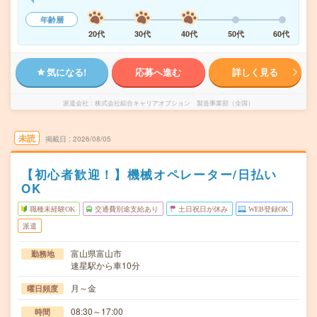
年齢層
20代
30代
40代
50代
60代
気になる!
応募へ進む
詳しく見る
派遣会社
株式会社綜合キャリアオプション 製造事業部（全国）
未読
掲載日
2026/08/05
【初心者歓迎！】機械オペレーター/日払い
OK
職種未経験OK
交通費別途支給あり
土日祝日が休み
WEB登録OK
派遣
富山県富山市
勤務地
速星駅から車10分
月～金
曜日頻度
08:30～17:00
時間