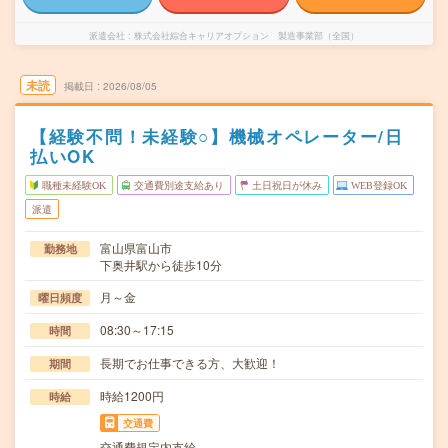
派遣会社
株式会社綜合キャリアオプション 製造事業部（全国）
未読
掲載日
2026/08/05
【経験不問！未経験○】機械オペレーター/日
払いOK
職種未経験OK
交通費別途支給あり
土日祝日が休み
WEB登録OK
派遣
富山県富山市
勤務地
下奥井駅から徒歩10分
月～金
曜日頻度
08:30～17:15
時間
長期でお仕事できる方、大歓迎！
期間
時給1200円
時給
交通費
交通費規定内支給