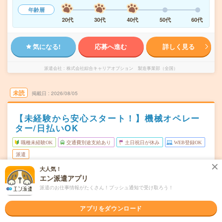
年齢層
20代
30代
40代
50代
60代
気になる!
応募へ進む
詳しく見る
派遣会社
株式会社綜合キャリアオプション 製造事業部（全国）
未読
掲載日
2026/08/05
【未経験から安心スタート！】機械オペレー
ター/日払いOK
職種未経験OK
交通費別途支給あり
土日祝日が休み
WEB登録OK
派遣
大人気！
富山県砺波市
勤務地
エン派遣アプリ
砺波駅から車10分
派遣のお仕事情報がたくさん！プッシュ通知で受け取ろう！
月～金
曜日頻度
アプリをダウンロード
06:00～15:0014:45～23:45
時間