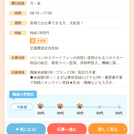
月～金
曜日頻度
08:15～17:00
時間
長期でお仕事できる方、大歓迎！
期間
時給1300円
時給
交通費
交通費規定内支給
パソコンやスマートフォンの内部に使用されるコネクター
仕事内容
部品の組立、製造ライン監視、原材料投入。機械に製…
職種未経験OK / ブランクOK / 英語力不要
応募資格
◆未経験OK！〇まずは事前登録だけでもOK！履歴書不要
で気軽にオンライン登録★氏名・職種などを入力す…
職場の雰囲気
年齢層
20代
30代
40代
50代
60代
気になる!
応募へ進む
詳しく見る