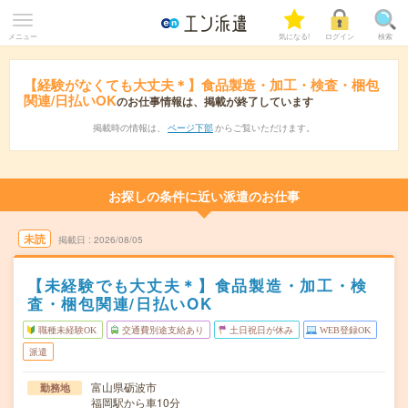
メニュー
気になる!
ログイン
検索
【経験がなくても大丈夫＊】食品製造・加工・検査・梱包
関連/日払いOK
のお仕事情報は、掲載が終了しています
掲載時の情報は、
ページ下部
からご覧いただけます。
お探しの条件に近い派遣のお仕事
未読
掲載日
2026/08/05
【未経験でも大丈夫＊】食品製造・加工・検
査・梱包関連/日払いOK
職種未経験OK
交通費別途支給あり
土日祝日が休み
WEB登録OK
派遣
富山県砺波市
勤務地
福岡駅から車10分