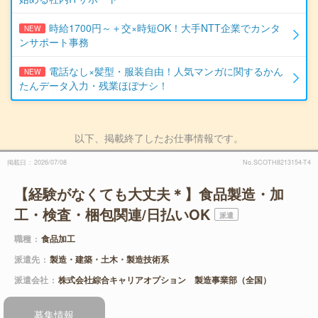
時給1700円～＋交×時短OK！大手NTT企業でカンタ
NEW
ンサポート事務
電話なし×髪型・服装自由！人気マンガに関するかん
NEW
たんデータ入力・残業ほぼナシ！
以下、掲載終了したお仕事情報です。
掲載日
2026/07/08
No.SCOTH8213154-T4
【経験がなくても大丈夫＊】食品製造・加
工・検査・梱包関連/日払いOK
派遣
職種
食品加工
派遣先
製造・建築・土木・製造技術系
派遣会社
株式会社綜合キャリアオプション 製造事業部（全国）
募集情報