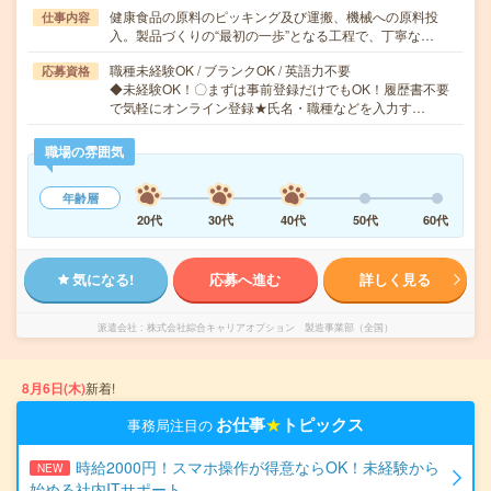
健康食品の原料のピッキング及び運搬、機械への原料投
仕事内容
入。製品づくりの“最初の一歩”となる工程で、丁寧な…
職種未経験OK / ブランクOK / 英語力不要
応募資格
◆未経験OK！〇まずは事前登録だけでもOK！履歴書不要
で気軽にオンライン登録★氏名・職種などを入力す…
職場の雰囲気
年齢層
20代
30代
40代
50代
60代
気になる!
応募へ進む
詳しく見る
派遣会社
株式会社綜合キャリアオプション 製造事業部（全国）
8月6日(木)
新着!
お仕事
★
トピックス
事務局注目の
時給2000円！スマホ操作が得意ならOK！未経験から
NEW
始める社内ITサポート