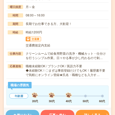
月～金
曜日頻度
08:00～16:00
時間
長期でお仕事できる方、大歓迎！
期間
時給1200円
時給
交通費
交通費規定内支給
クリーンルームで給食用野菜の洗浄・機械カット・仕分け
仕事内容
を行うシンプル作業。日々やる事が少し代わるので刺…
職種未経験OK / ブランクOK / 英語力不要
応募資格
◆未経験OK！〇まずは事前登録だけでもOK！履歴書不要
で気軽にオンライン登録★氏名・職種などを入力す…
職場の雰囲気
年齢層
20代
30代
40代
50代
60代
気になる!
応募へ進む
詳しく見る