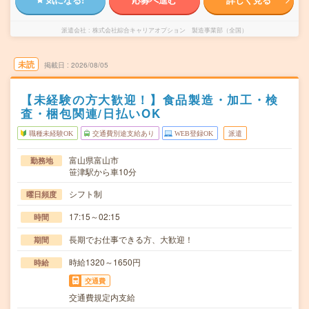
派遣会社
株式会社綜合キャリアオプション 製造事業部（全国）
未読
掲載日
2026/08/05
【未経験の方大歓迎！】食品製造・加工・検
査・梱包関連/日払いOK
職種未経験OK
交通費別途支給あり
WEB登録OK
派遣
富山県富山市
勤務地
笹津駅から車10分
シフト制
曜日頻度
17:15～02:15
時間
長期でお仕事できる方、大歓迎！
期間
時給1320～1650円
時給
交通費
交通費規定内支給