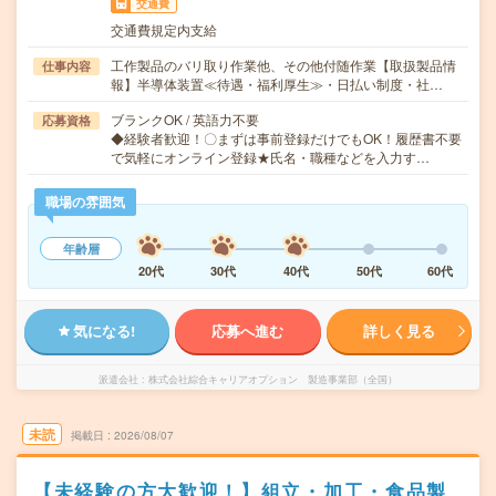
交通費
交通費規定内支給
工作製品のバリ取り作業他、その他付随作業【取扱製品情
仕事内容
報】半導体装置≪待遇・福利厚生≫・日払い制度・社…
ブランクOK / 英語力不要
応募資格
◆経験者歓迎！〇まずは事前登録だけでもOK！履歴書不要
で気軽にオンライン登録★氏名・職種などを入力す…
職場の雰囲気
年齢層
20代
30代
40代
50代
60代
気になる!
応募へ進む
詳しく見る
派遣会社
株式会社綜合キャリアオプション 製造事業部（全国）
未読
掲載日
2026/08/07
【未経験の方大歓迎！】組立・加工・食品製