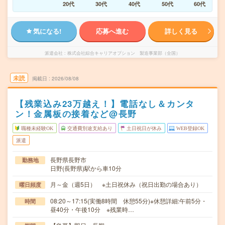
20代
30代
40代
50代
60代
気になる!
応募へ進む
詳しく見る
派遣会社
株式会社綜合キャリアオプション 製造事業部（全国）
未読
掲載日
2026/08/08
【残業込み23万越え！】電話なし＆カンタ
ン！金属板の接着など@長野
職種未経験OK
交通費別途支給あり
土日祝日が休み
WEB登録OK
派遣
長野県長野市
勤務地
日野(長野県)駅から車10分
月～金（週5日） ※土日祝休み（祝日出勤の場合あり）
曜日頻度
08:20～17:15(実働8時間 休憩55分)※休憩詳細:午前5分・
時間
昼40分・午後10分 ※残業時…