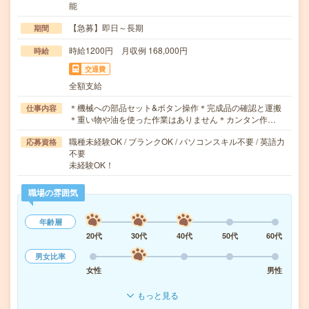
能
【急募】即日～長期
期間
時給1200円 月収例 168,000円
時給
交通費
全額支給
＊機械への部品セット&ボタン操作＊完成品の確認と運搬
仕事内容
＊重い物や油を使った作業はありません＊カンタン作…
職種未経験OK / ブランクOK / パソコンスキル不要 / 英語力
応募資格
不要
未経験OK！
職場の雰囲気
年齢層
20代
30代
40代
50代
60代
男女比率
女性
男性
もっと見る