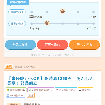
職場の雰囲気
職場の様子
活気がある
しずか
仕事の仕方
テキパキ
コツコツ
気になる!
応募へ進む
詳しく見る
派遣会社
パーソルテンプスタッフ株式会社
未読
掲載日
2026/08/07
【未経験からOK】高時給1250円！あんしん
長期！部品組立
職種未経験OK
交通費別途支給あり
土日祝日が休み
残業なし
WEB登録OK
派遣
長野県長野市
勤務地