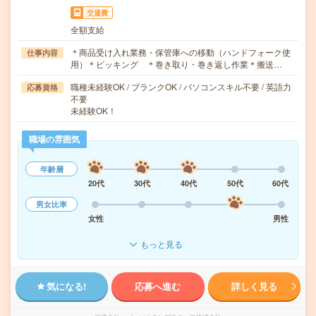
交通費
全額支給
＊商品受け入れ業務・保管庫への移動（ハンドフォーク使
仕事内容
用）＊ピッキング ＊巻き取り・巻き返し作業＊搬送…
職種未経験OK / ブランクOK / パソコンスキル不要 / 英語力
応募資格
不要
未経験OK！
職場の雰囲気
年齢層
20代
30代
40代
50代
60代
男女比率
女性
男性
もっと見る
気になる!
応募へ進む
詳しく見る