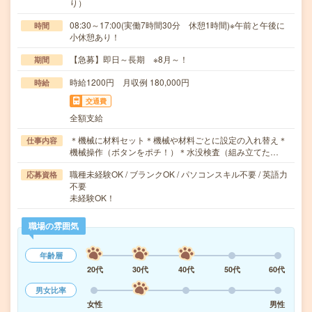
り）
08:30～17:00(実働7時間30分 休憩1時間)※午前と午後に
時間
小休憩あり！
【急募】即日～長期 ※8月～！
期間
時給1200円 月収例 180,000円
時給
交通費
全額支給
＊機械に材料セット＊機械や材料ごとに設定の入れ替え＊
仕事内容
機械操作（ボタンをポチ！）＊水没検査（組み立てた…
職種未経験OK / ブランクOK / パソコンスキル不要 / 英語力
応募資格
不要
未経験OK！
職場の雰囲気
年齢層
20代
30代
40代
50代
60代
男女比率
女性
男性