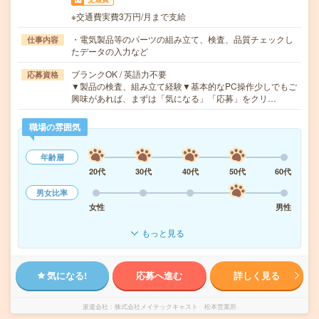
※交通費実費3万円/月まで支給
・電気製品等のパーツの組み立て、検査、品質チェックし
仕事内容
たデータの入力など
ブランクOK / 英語力不要
応募資格
▼製品の検査、組み立て経験▼基本的なPC操作少しでもご
興味があれば、まずは「気になる」「応募」をクリ…
職場の雰囲気
年齢層
20代
30代
40代
50代
60代
男女比率
女性
男性
もっと見る
気になる!
応募へ進む
詳しく見る
派遣会社
株式会社メイテックキャスト 松本営業所