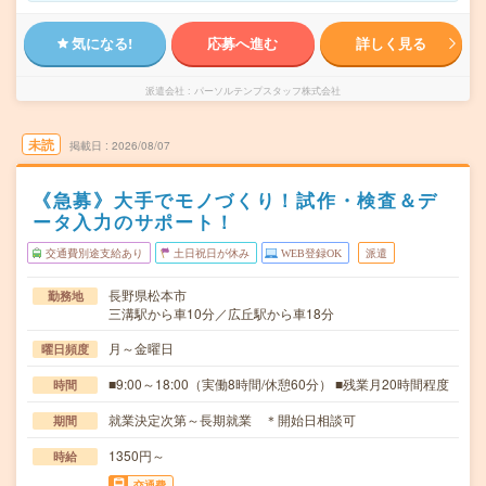
気になる!
応募へ進む
詳しく見る
派遣会社
パーソルテンプスタッフ株式会社
未読
掲載日
2026/08/07
《急募》大手でモノづくり！試作・検査＆デ
ータ入力のサポート！
交通費別途支給あり
土日祝日が休み
WEB登録OK
派遣
長野県松本市
勤務地
三溝駅から車10分／広丘駅から車18分
月～金曜日
曜日頻度
■9:00～18:00（実働8時間/休憩60分） ■残業月20時間程度
時間
就業決定次第～長期就業 ＊開始日相談可
期間
1350円～
時給
交通費