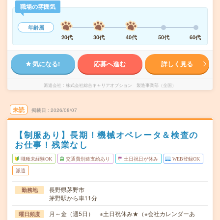
職場の雰囲気
年齢層
20代
30代
40代
50代
60代
気になる!
応募へ進む
詳しく見る
派遣会社
株式会社綜合キャリアオプション 製造事業部（全国）
未読
掲載日
2026/08/07
【制服あり】長期！機械オペレータ＆検査の
お仕事！残業なし
職種未経験OK
交通費別途支給あり
土日祝日が休み
WEB登録OK
派遣
長野県茅野市
勤務地
茅野駅から車11分
月～金（週5日） ※土日祝休み★（※会社カレンダーあ
曜日頻度