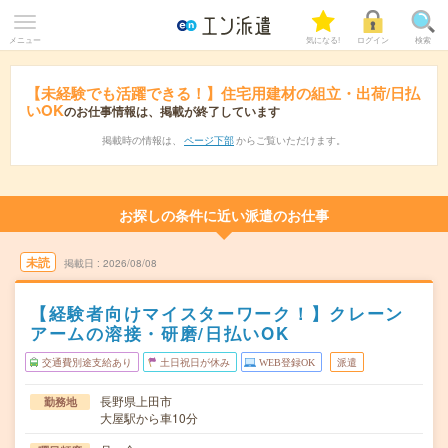
メニュー
気になる!
ログイン
検索
【未経験でも活躍できる！】住宅用建材の組立・出荷/日払
いOK
のお仕事情報は、掲載が終了しています
掲載時の情報は、
ページ下部
からご覧いただけます。
お探しの条件に近い派遣のお仕事
未読
掲載日
2026/08/08
【経験者向けマイスターワーク！】クレーン
アームの溶接・研磨/日払いOK
交通費別途支給あり
土日祝日が休み
WEB登録OK
派遣
長野県上田市
勤務地
大屋駅から車10分