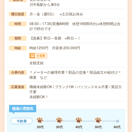
川中島駅から車5分
月～金（週5日） ※土日祝お休み
曜日頻度
08:30～17:35(実働8時間 休憩1時間05分)※休憩時間は合
時間
計で65分です
【急募】即日～長期 ※即日～！
期間
時給1250円 月収例 200,000円
時給
交通費
全額支給
＊メーターの修理作業＊部品の交換＊部品組立や組付け＊
仕事内容
検査 など
職種未経験OK / ブランクOK / パソコンスキル不要 / 英語力
応募資格
不要
未経験OK！
職場の雰囲気
年齢層
20代
30代
40代
50代
60代