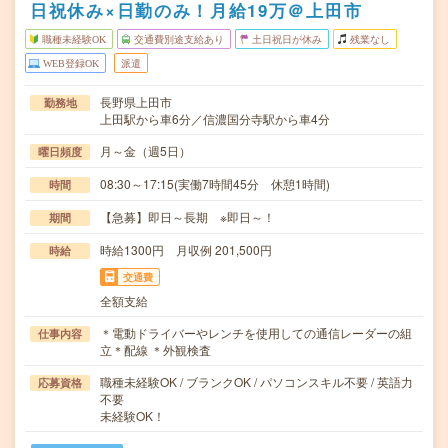
日祝休み×日勤のみ！月給19万＠上田市
職種未経験OK
交通費別途支給あり
土日祝日が休み
残業なし
WEB登録OK
派遣
長野県上田市
勤務地
上田駅から車6分／信濃国分寺駅から車4分
月～金（週5日）
曜日頻度
08:30～17:15(実働7時間45分 休憩1時間)
時間
【急募】即日～長期 ※即日～！
期間
時給1300円 月収例 201,500円
時給
交通費
全額支給
＊電動ドライバーやレンチを使用しての通信レーダーの組
仕事内容
立＊配線 ＊外観検査
職種未経験OK / ブランクOK / パソコンスキル不要 / 英語力
応募資格
不要
未経験OK！