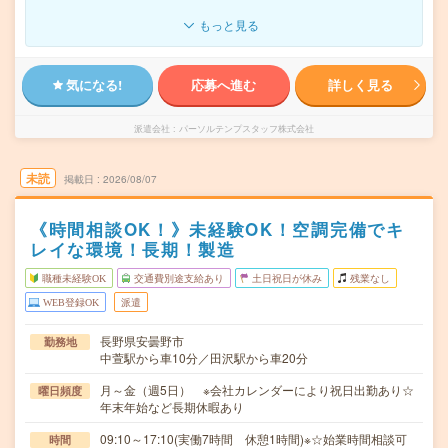
もっと見る
気になる!
応募へ進む
詳しく見る
派遣会社
パーソルテンプスタッフ株式会社
未読
掲載日
2026/08/07
《時間相談OK！》未経験OK！空調完備でキ
レイな環境！長期！製造
職種未経験OK
交通費別途支給あり
土日祝日が休み
残業なし
WEB登録OK
派遣
長野県安曇野市
勤務地
中萱駅から車10分／田沢駅から車20分
月～金（週5日） ※会社カレンダーにより祝日出勤あり☆
曜日頻度
年末年始など長期休暇あり
09:10～17:10(実働7時間 休憩1時間)※☆始業時間相談可
時間