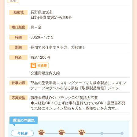
派遣
長野県須坂市
勤務地
日野(長野県)駅から車6分
月～金
曜日頻度
08:20～17:15
時間
長期でお仕事できる方、大歓迎！
期間
時給1200円
時給
交通費
交通費規定内支給
部品の塗装準備マスキングテープ貼り板金製品にマスキン
仕事内容
グテープやラベルを貼る業務【取扱製品情報】ジェッ…
職種未経験OK / ブランクOK / 英語力不要
応募資格
◆未経験OK！〇まずは事前登録だけでもOK！履歴書不要
で気軽にオンライン登録★氏名・職種などを入力す…
職場の雰囲気
年齢層