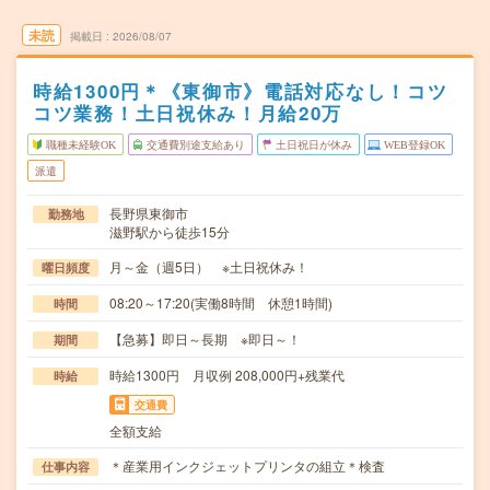
未読
掲載日
2026/08/07
時給1300円＊《東御市》電話対応なし！コツ
コツ業務！土日祝休み！月給20万
職種未経験OK
交通費別途支給あり
土日祝日が休み
WEB登録OK
派遣
長野県東御市
勤務地
滋野駅から徒歩15分
月～金（週5日） ※土日祝休み！
曜日頻度
08:20～17:20(実働8時間 休憩1時間)
時間
【急募】即日～長期 ※即日～！
期間
時給1300円 月収例 208,000円+残業代
時給
交通費
全額支給
＊産業用インクジェットプリンタの組立＊検査
仕事内容