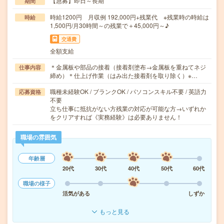
【急募】即日～長期
期間
時給1200円 月収例 192,000円+残業代 ※残業時の時給は
時給
1,500円/月30時間～の残業で＋45,000円～♪
交通費
全額支給
＊金属板や部品の接着（接着剤塗布→金属板を重ねてネジ
仕事内容
締め）＊仕上げ作業（はみ出た接着剤を取り除く）※…
職種未経験OK / ブランクOK / パソコンスキル不要 / 英語力
応募資格
不要
立ち仕事に抵抗がない方残業の対応が可能な方→いずれか
をクリアすれば《実務経験》は必要ありません！
職場の雰囲気
年齢層
20代
30代
40代
50代
60代
職場の様子
活気がある
しずか
もっと見る