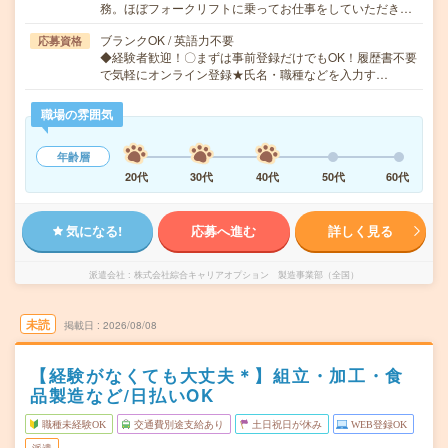
務。ほぼフォークリフトに乗ってお仕事をしていただき…
ブランクOK / 英語力不要
応募資格
◆経験者歓迎！〇まずは事前登録だけでもOK！履歴書不要
で気軽にオンライン登録★氏名・職種などを入力す…
職場の雰囲気
年齢層
20代
30代
40代
50代
60代
気になる!
応募へ進む
詳しく見る
派遣会社
株式会社綜合キャリアオプション 製造事業部（全国）
未読
掲載日
2026/08/08
【経験がなくても大丈夫＊】組立・加工・食
品製造など/日払いOK
職種未経験OK
交通費別途支給あり
土日祝日が休み
WEB登録OK