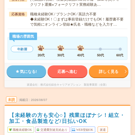
クリフト運搬※フォークリフト実務経験あ…
職種未経験OK / ブランクOK / 英語力不要
応募資格
◆未経験OK！〇まずは事前登録だけでもOK！履歴書不要
で気軽にオンライン登録★氏名・職種などを入力す…
職場の雰囲気
年齢層
20代
30代
40代
50代
60代
気になる!
応募へ進む
詳しく見る
派遣会社
株式会社綜合キャリアオプション 製造事業部（全国）
未読
掲載日
2026/08/07
【未経験の方も安心○】残業ほぼナシ！組立・
加工・食品製造など/日払いOK
職種未経験OK
交通費別途支給あり
WEB登録OK
派遣