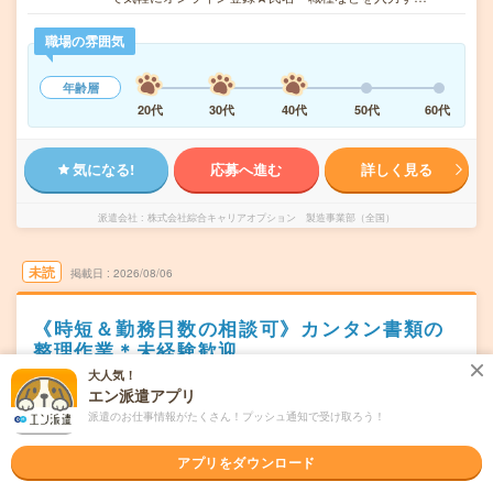
職場の雰囲気
年齢層
20代
30代
40代
50代
60代
気になる!
応募へ進む
詳しく見る
派遣会社
株式会社綜合キャリアオプション 製造事業部（全国）
未読
掲載日
2026/08/06
《時短＆勤務日数の相談可》カンタン書類の
整理作業＊未経験歓迎
大人気！
職種未経験OK
交通費別途支給あり
土日祝日が休み
WEB登録OK
エン派遣アプリ
派遣
派遣のお仕事情報がたくさん！プッシュ通知で受け取ろう！
長野県安曇野市
勤務地
アプリをダウンロード
穂高駅から車10分