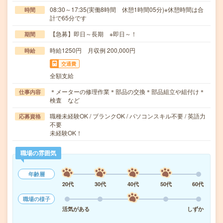
08:30～17:35(実働8時間 休憩1時間05分)※休憩時間は合
時間
計で65分です
【急募】即日～長期 ※即日～！
期間
時給1250円 月収例 200,000円
時給
交通費
全額支給
＊メーターの修理作業＊部品の交換＊部品組立や組付け＊
仕事内容
検査 など
職種未経験OK / ブランクOK / パソコンスキル不要 / 英語力
応募資格
不要
未経験OK！
職場の雰囲気
年齢層
20代
30代
40代
50代
60代
職場の様子
活気がある
しずか