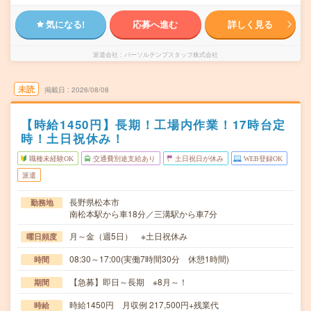
気になる!
応募へ進む
詳しく見る
派遣会社
パーソルテンプスタッフ株式会社
未読
掲載日
2026/08/08
【時給1450円】長期！工場内作業！17時台定
時！土日祝休み！
職種未経験OK
交通費別途支給あり
土日祝日が休み
WEB登録OK
派遣
長野県松本市
勤務地
南松本駅から車18分／三溝駅から車7分
月～金（週5日） ※土日祝休み
曜日頻度
08:30～17:00(実働7時間30分 休憩1時間)
時間
【急募】即日～長期 ※8月～！
期間
時給1450円 月収例 217,500円+残業代
時給