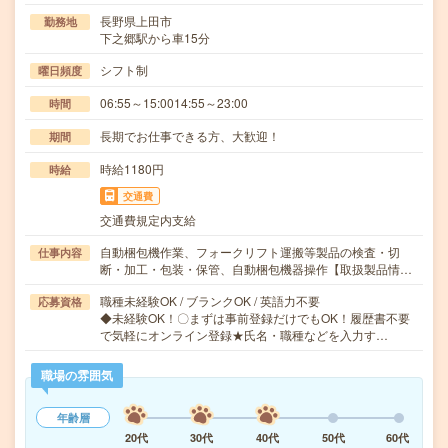
長野県上田市
勤務地
下之郷駅から車15分
シフト制
曜日頻度
06:55～15:0014:55～23:00
時間
長期でお仕事できる方、大歓迎！
期間
時給1180円
時給
交通費
交通費規定内支給
自動梱包機作業、フォークリフト運搬等製品の検査・切
仕事内容
断・加工・包装・保管、自動梱包機器操作【取扱製品情…
職種未経験OK / ブランクOK / 英語力不要
応募資格
◆未経験OK！〇まずは事前登録だけでもOK！履歴書不要
で気軽にオンライン登録★氏名・職種などを入力す…
職場の雰囲気
年齢層
20代
30代
40代
50代
60代