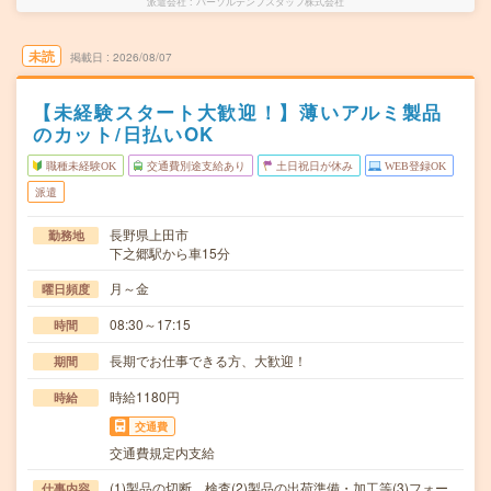
派遣会社
パーソルテンプスタッフ株式会社
未読
掲載日
2026/08/07
【未経験スタート大歓迎！】薄いアルミ製品
のカット/日払いOK
職種未経験OK
交通費別途支給あり
土日祝日が休み
WEB登録OK
派遣
長野県上田市
勤務地
下之郷駅から車15分
月～金
曜日頻度
08:30～17:15
時間
長期でお仕事できる方、大歓迎！
期間
時給1180円
時給
交通費
交通費規定内支給
(1)製品の切断、検査(2)製品の出荷準備・加工等(3)フォー
仕事内容