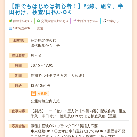
【誰でもはじめは初心者！】配線、組立、半
田付け、検査/日払いOK
職種未経験OK
交通費別途支給あり
土日祝日が休み
残業なし
WEB登録OK
派遣
長野県北佐久郡
勤務地
御代田駅から---分
月～金
曜日頻度
08:15～17:05
時間
長期でお仕事できる方、大歓迎！
期間
時給1350円
時給
交通費
交通費規定内支給
【製品】ロードセル・圧力計【作業内容】配線作業、組立
仕事内容
作業、半田付け、性能及びPCによる検査業務【重量…
職種未経験OK / ブランクOK / 英語力不要
応募資格
◆未経験OK！〇まずは事前登録だけでもOK！履歴書不要
で気軽にオンライン登録★氏名・職種などを入力す…