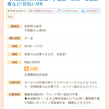
造など/日払いOK
職種未経験OK
交通費別途支給あり
土日祝日が休み
WEB登録OK
派遣
長野県小諸市
勤務地
平原駅から車6分
月～金
曜日頻度
08:30～17:10
時間
長期でお仕事できる方、大歓迎！
期間
時給1250円
時給
交通費
交通費規定内支給
モーターの外側の枠にワイヤーやハーネスなどをつけた
仕事内容
り、目視検査のお仕事です。コツコツ進めるものづくり…
職種未経験OK / ブランクOK / 英語力不要
応募資格
◆未経験OK！〇まずは事前登録だけでもOK！履歴書不要
で気軽にオンライン登録★氏名・職種などを入力す…