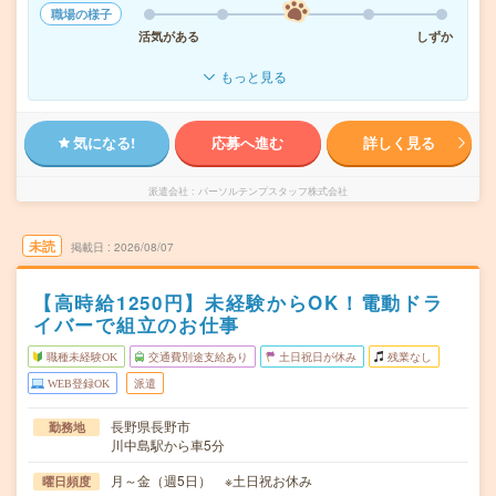
職場の様子
活気がある
しずか
もっと見る
気になる!
応募へ進む
詳しく見る
派遣会社
パーソルテンプスタッフ株式会社
未読
掲載日
2026/08/07
【高時給1250円】未経験からOK！電動ドラ
イバーで組立のお仕事
職種未経験OK
交通費別途支給あり
土日祝日が休み
残業なし
WEB登録OK
派遣
長野県長野市
勤務地
川中島駅から車5分
月～金（週5日） ※土日祝お休み
曜日頻度