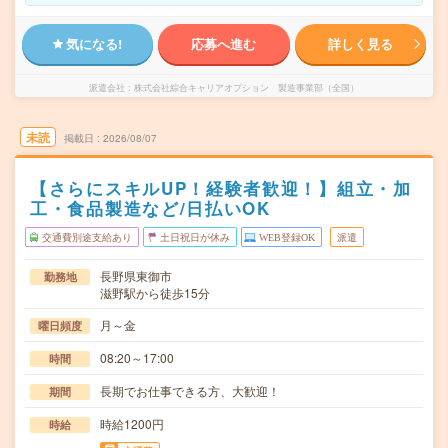
気になる!
応募へ進む
詳しく見る
派遣会社
株式会社綜合キャリアオプション 製造事業部（全国）
未読
掲載日
2026/08/07
【さらにスキルUP！経験者歓迎！】組立・加
工・食品製造など/日払いOK
交通費別途支給あり
土日祝日が休み
WEB登録OK
派遣
長野県東御市
勤務地
滋野駅から徒歩15分
月～金
曜日頻度
08:20～17:00
時間
長期でお仕事できる方、大歓迎！
期間
時給1200円
時給