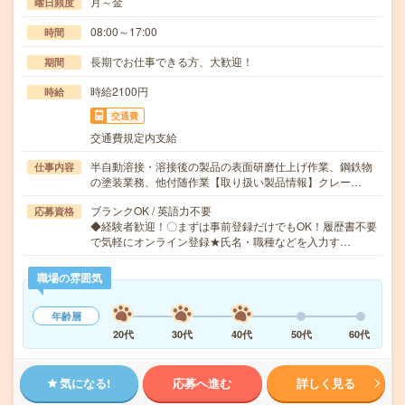
月～金
曜日頻度
08:00～17:00
時間
長期でお仕事できる方、大歓迎！
期間
時給2100円
時給
交通費
交通費規定内支給
半自動溶接・溶接後の製品の表面研磨仕上げ作業、鋼鉄物
仕事内容
の塗装業務、他付随作業【取り扱い製品情報】クレー…
ブランクOK / 英語力不要
応募資格
◆経験者歓迎！〇まずは事前登録だけでもOK！履歴書不要
で気軽にオンライン登録★氏名・職種などを入力す…
職場の雰囲気
年齢層
20代
30代
40代
50代
60代
気になる!
応募へ進む
詳しく見る