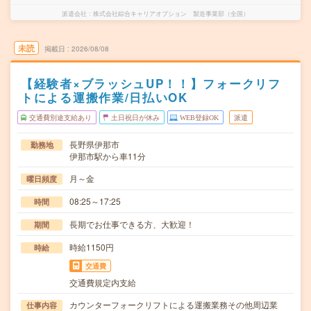
派遣会社
株式会社綜合キャリアオプション 製造事業部（全国）
未読
掲載日
2026/08/08
【経験者×ブラッシュUP！！】フォークリフ
トによる運搬作業/日払いOK
交通費別途支給あり
土日祝日が休み
WEB登録OK
派遣
長野県伊那市
勤務地
伊那市駅から車11分
月～金
曜日頻度
08:25～17:25
時間
長期でお仕事できる方、大歓迎！
期間
時給1150円
時給
交通費
交通費規定内支給
カウンターフォークリフトによる運搬業務その他周辺業
仕事内容