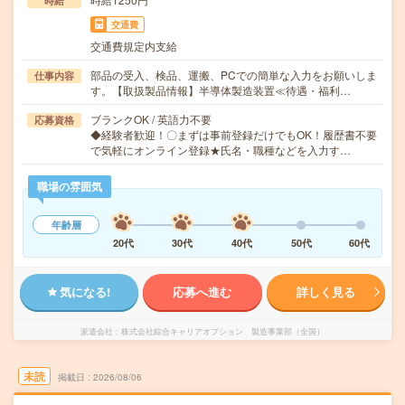
時給
交通費
交通費規定内支給
部品の受入、検品、運搬、PCでの簡単な入力をお願いしま
仕事内容
す。【取扱製品情報】半導体製造装置≪待遇・福利…
ブランクOK / 英語力不要
応募資格
◆経験者歓迎！〇まずは事前登録だけでもOK！履歴書不要
で気軽にオンライン登録★氏名・職種などを入力す…
職場の雰囲気
年齢層
20代
30代
40代
50代
60代
気になる!
応募へ進む
詳しく見る
派遣会社
株式会社綜合キャリアオプション 製造事業部（全国）
未読
掲載日
2026/08/06