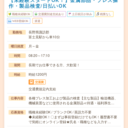
【未経験スタートOK！】金属部品・プレス操
作・製品検査/日払いOK
職種未経験OK
交通費別途支給あり
土日祝日が休み
残業なし
WEB登録OK
派遣
長野県諏訪郡
勤務地
富士見駅から車10分
月～金
曜日頻度
08:20～17:10
時間
長期でお仕事できる方、大歓迎！
期間
時給1200円
時給
交通費
交通費規定内支給
各種プレス加工および製品の検査【主な製品】輸送機器、
仕事内容
機械装置などに使用される金属部品≪待遇・福利厚生…
職種未経験OK / ブランクOK / 英語力不要
応募資格
◆未経験OK！〇まずは事前登録だけでもOK！履歴書不要
で気軽にオンライン登録★氏名・職種などを入力す…