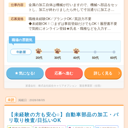
金属の加工自体は機械が行いますので、機械へ部品をセッ
仕事内容
トし、加工が終わりましたら外して寸法通りに加工さ…
職種未経験OK / ブランクOK / 英語力不要
応募資格
◆未経験OK！〇まずは事前登録だけでもOK！履歴書不要
で気軽にオンライン登録★氏名・職種などを入力す…
職場の雰囲気
年齢層
20代
30代
40代
50代
60代
気になる!
応募へ進む
詳しく見る
派遣会社
株式会社綜合キャリアオプション 製造事業部（全国）
未読
掲載日
2026/08/05
【未経験の方も安心○】自動車部品の加工・バ
リ取り検査/日払いOK