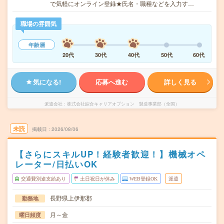
で気軽にオンライン登録★氏名・職種などを入力す…
職場の雰囲気
年齢層
20代
30代
40代
50代
60代
気になる!
応募へ進む
詳しく見る
派遣会社
株式会社綜合キャリアオプション 製造事業部（全国）
未読
掲載日
2026/08/06
【さらにスキルUP！経験者歓迎！】機械オペ
レーター/日払いOK
交通費別途支給あり
土日祝日が休み
WEB登録OK
派遣
長野県上伊那郡
勤務地
月～金
曜日頻度