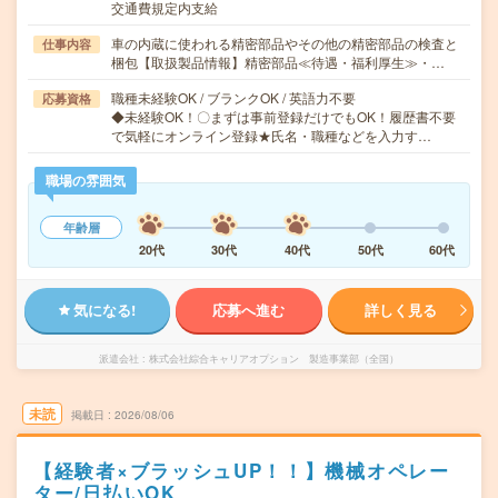
交通費規定内支給
車の内蔵に使われる精密部品やその他の精密部品の検査と
仕事内容
梱包【取扱製品情報】精密部品≪待遇・福利厚生≫・…
職種未経験OK / ブランクOK / 英語力不要
応募資格
◆未経験OK！〇まずは事前登録だけでもOK！履歴書不要
で気軽にオンライン登録★氏名・職種などを入力す…
職場の雰囲気
年齢層
20代
30代
40代
50代
60代
気になる!
応募へ進む
詳しく見る
派遣会社
株式会社綜合キャリアオプション 製造事業部（全国）
未読
掲載日
2026/08/06
【経験者×ブラッシュUP！！】機械オペレー
ター/日払いOK