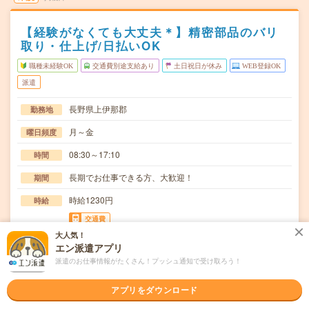
【経験がなくても大丈夫＊】精密部品のバリ
取り・仕上げ/日払いOK
職種未経験OK
交通費別途支給あり
土日祝日が休み
WEB登録OK
派遣
長野県上伊那郡
勤務地
月～金
曜日頻度
08:30～17:10
時間
長期でお仕事できる方、大歓迎！
期間
時給1230円
時給
交通費
交通費規定内支給
大人気！
エン派遣アプリ
製品の手仕上げ、バリ取り作業【取扱製品情報】航空機部
仕事内容
派遣のお仕事情報がたくさん！プッシュ通知で受け取ろう！
品、産業機械部品、精密機器部品≪待遇・福利厚生≫…
アプリをダウンロード
職種未経験OK / ブランクOK / 英語力不要
応募資格
◆未経験OK！〇まずは事前登録だけでもOK！履歴書不要