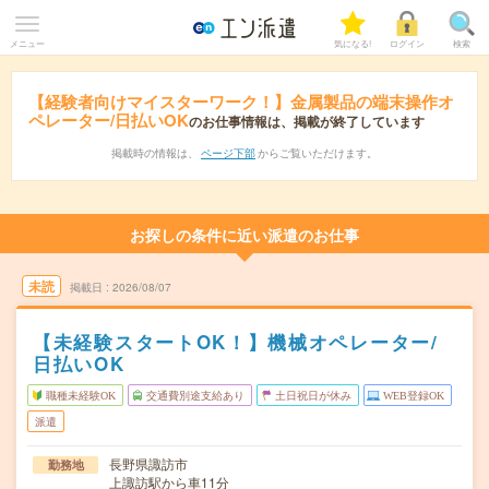
メニュー
気になる!
ログイン
検索
【経験者向けマイスターワーク！】金属製品の端末操作オ
ペレーター/日払いOK
のお仕事情報は、掲載が終了しています
掲載時の情報は、
ページ下部
からご覧いただけます。
お探しの条件に近い派遣のお仕事
未読
掲載日
2026/08/07
【未経験スタートOK！】機械オペレーター/
日払いOK
職種未経験OK
交通費別途支給あり
土日祝日が休み
WEB登録OK
派遣
長野県諏訪市
勤務地
上諏訪駅から車11分