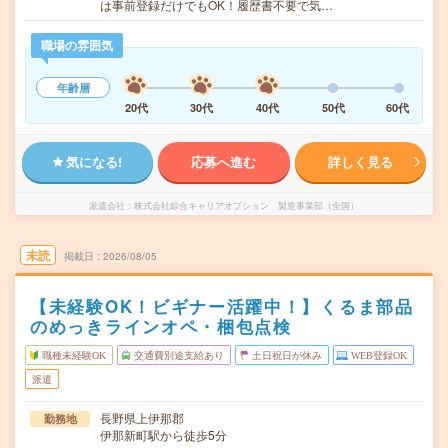
は事前登録だけでもOK！履歴書不要で気…
職場の雰囲気
年齢層
20代
30代
40代
50代
60代
気になる!
応募へ進む
詳しく見る
派遣会社
株式会社綜合キャリアオプション 製造事業部（全国）
未読
掲載日
2026/08/05
【未経験OK！ビギナー活躍中！】くるま部品
のめっきラインオペ・梱包点検
職種未経験OK
交通費別途支給あり
土日祝日が休み
WEB登録OK
派遣
長野県上伊那郡
勤務地
伊那新町駅から徒歩5分