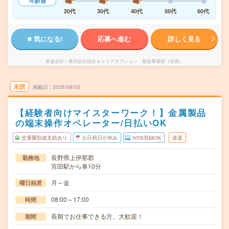
年齢層
20代
30代
40代
50代
60代
気になる!
応募へ進む
詳しく見る
派遣会社
株式会社綜合キャリアオプション 製造事業部（全国）
未読
掲載日
2026/08/05
【経験者向けマイスターワーク！】金属製品
の端末操作オペレーター/日払いOK
交通費別途支給あり
土日祝日が休み
WEB登録OK
派遣
長野県上伊那郡
勤務地
宮田駅から車10分
月～金
曜日頻度
08:00～17:00
時間
長期でお仕事できる方、大歓迎！
期間