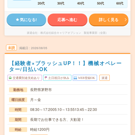
20代
30代
40代
50代
60代
気になる!
応募へ進む
詳しく見る
派遣会社
株式会社綜合キャリアオプション 製造事業部（全国）
未読
掲載日
2026/08/05
【経験者×ブラッシュUP！！】機械オペレー
ター/日払いOK
交通費別途支給あり
土日祝日が休み
WEB登録OK
派遣
長野県茅野市
勤務地
月～金
曜日頻度
08:30～17:2005:10～13:5513:45～22:30
時間
長期でお仕事できる方、大歓迎！
期間
時給1200円
時給