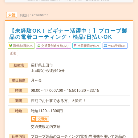
未読
掲載日
2026/08/05
【未経験OK！ビギナー活躍中！】プローブ製
品の電着コーティング・検品/日払いOK
職種未経験OK
交通費別途支給あり
土日祝日が休み
WEB登録OK
派遣
長野県上田市
勤務地
上田駅から徒歩15分
月～金
曜日頻度
08:00～17:0007:00～15:5015:30～23:15
時間
長期でお仕事できる方、大歓迎！
期間
時給1120～1300円
時給
交通費
交通費規定内支給
プローブ製品のコーティング(電着)専用機を用いて製品の
仕事内容