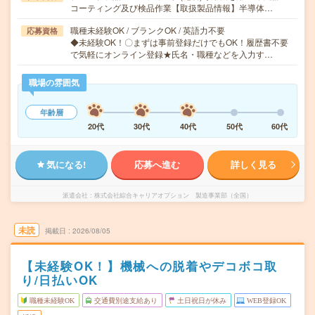
コーティング及び検品作業【取扱製品情報】半導体…
職種未経験OK / ブランクOK / 英語力不要
応募資格
◆未経験OK！〇まずは事前登録だけでもOK！履歴書不要
で気軽にオンライン登録★氏名・職種などを入力す…
職場の雰囲気
年齢層
20代
30代
40代
50代
60代
気になる!
応募へ進む
詳しく見る
派遣会社
株式会社綜合キャリアオプション 製造事業部（全国）
未読
掲載日
2026/08/05
【未経験OK！】機械への脱着やデコボコ取
り/日払いOK
職種未経験OK
交通費別途支給あり
土日祝日が休み
WEB登録OK