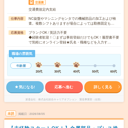
交通費
交通費規定内支給
NC旋盤やマシニングセンタでの機械部品の加工および検
仕事内容
査。複数シフトありますが場合によっては勤務固定も…
ブランクOK / 英語力不要
応募資格
◆経験者歓迎！〇まずは事前登録だけでもOK！履歴書不要
で気軽にオンライン登録★氏名・職種などを入力す…
職場の雰囲気
年齢層
20代
30代
40代
50代
60代
気になる!
応募へ進む
詳しく見る
派遣会社
株式会社綜合キャリアオプション 製造事業部（全国）
未読
掲載日
2026/08/05