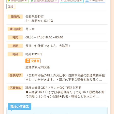
職種未経験OK
交通費別途支給あり
土日祝日が休み
WEB登録OK
派遣
長野県長野市
勤務地
川中島駅から車10分
月～金
曜日頻度
08:30～17:3018:40～03:40
時間
長期でお仕事できる方、大歓迎！
期間
時給1220円
時給
交通費
交通費規定内支給
《自動車部品の加工のお仕事》自動車部品の製造業務を担
仕事内容
当していただきます。・部品の不要な部分を取り除く…
職種未経験OK / ブランクOK / 英語力不要
応募資格
◆未経験OK！〇まずは事前登録だけでもOK！履歴書不要
で気軽にオンライン登録★氏名・職種などを入力す…
職場の雰囲気