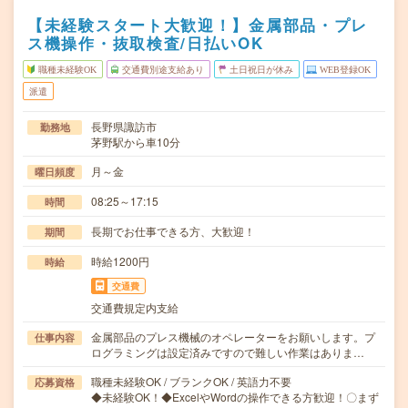
【未経験スタート大歓迎！】金属部品・プレ
ス機操作・抜取検査/日払いOK
職種未経験OK
交通費別途支給あり
土日祝日が休み
WEB登録OK
派遣
長野県諏訪市
勤務地
茅野駅から車10分
月～金
曜日頻度
08:25～17:15
時間
長期でお仕事できる方、大歓迎！
期間
時給1200円
時給
交通費
交通費規定内支給
金属部品のプレス機械のオペレーターをお願いします。プ
仕事内容
ログラミングは設定済みですので難しい作業はありま…
職種未経験OK / ブランクOK / 英語力不要
応募資格
◆未経験OK！◆ExcelやWordの操作できる方歓迎！〇まず