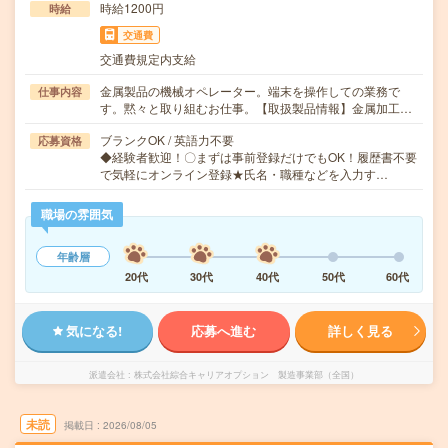
時給1200円
時給
交通費
交通費規定内支給
金属製品の機械オペレーター。端末を操作しての業務で
仕事内容
す。黙々と取り組むお仕事。【取扱製品情報】金属加工…
ブランクOK / 英語力不要
応募資格
◆経験者歓迎！〇まずは事前登録だけでもOK！履歴書不要
で気軽にオンライン登録★氏名・職種などを入力す…
職場の雰囲気
年齢層
20代
30代
40代
50代
60代
気になる!
応募へ進む
詳しく見る
派遣会社
株式会社綜合キャリアオプション 製造事業部（全国）
未読
掲載日
2026/08/05