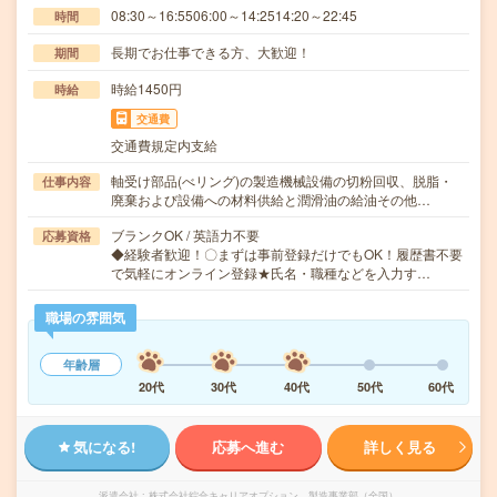
08:30～16:5506:00～14:2514:20～22:45
時間
長期でお仕事できる方、大歓迎！
期間
時給1450円
時給
交通費
交通費規定内支給
軸受け部品(べリング)の製造機械設備の切粉回収、脱脂・
仕事内容
廃棄および設備への材料供給と潤滑油の給油その他…
ブランクOK / 英語力不要
応募資格
◆経験者歓迎！〇まずは事前登録だけでもOK！履歴書不要
で気軽にオンライン登録★氏名・職種などを入力す…
職場の雰囲気
年齢層
20代
30代
40代
50代
60代
気になる!
応募へ進む
詳しく見る
派遣会社
株式会社綜合キャリアオプション 製造事業部（全国）