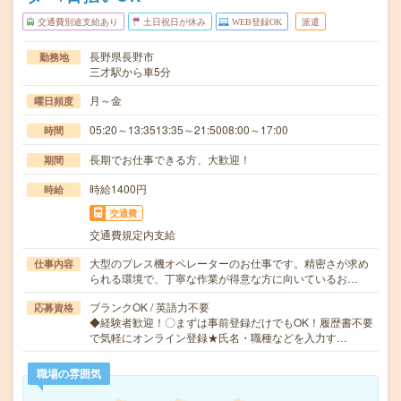
交通費別途支給あり
土日祝日が休み
WEB登録OK
派遣
長野県長野市
勤務地
三才駅から車5分
月～金
曜日頻度
05:20～13:3513:35～21:5008:00～17:00
時間
長期でお仕事できる方、大歓迎！
期間
時給1400円
時給
交通費
交通費規定内支給
大型のプレス機オペレーターのお仕事です。精密さが求め
仕事内容
られる環境で、丁寧な作業が得意な方に向いているお…
ブランクOK / 英語力不要
応募資格
◆経験者歓迎！〇まずは事前登録だけでもOK！履歴書不要
で気軽にオンライン登録★氏名・職種などを入力す…
職場の雰囲気