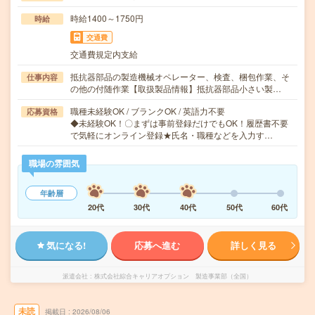
時給1400～1750円
時給
交通費
交通費規定内支給
抵抗器部品の製造機械オペレーター、検査、梱包作業、そ
仕事内容
の他の付随作業【取扱製品情報】抵抗器部品小さい製…
職種未経験OK / ブランクOK / 英語力不要
応募資格
◆未経験OK！〇まずは事前登録だけでもOK！履歴書不要
で気軽にオンライン登録★氏名・職種などを入力す…
職場の雰囲気
年齢層
20代
30代
40代
50代
60代
気になる!
応募へ進む
詳しく見る
派遣会社
株式会社綜合キャリアオプション 製造事業部（全国）
未読
掲載日
2026/08/06