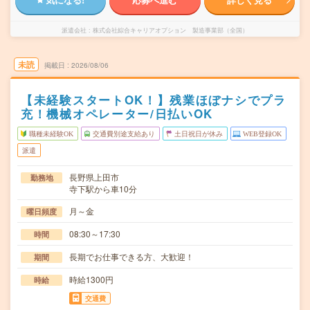
派遣会社
株式会社綜合キャリアオプション 製造事業部（全国）
未読
掲載日
2026/08/06
【未経験スタートOK！】残業ほぼナシでプラ
充！機械オペレーター/日払いOK
職種未経験OK
交通費別途支給あり
土日祝日が休み
WEB登録OK
派遣
長野県上田市
勤務地
寺下駅から車10分
月～金
曜日頻度
08:30～17:30
時間
長期でお仕事できる方、大歓迎！
期間
時給1300円
時給
交通費