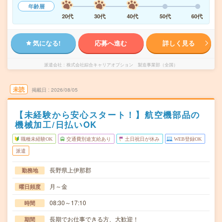
年齢層
20代
30代
40代
50代
60代
気になる!
応募へ進む
詳しく見る
派遣会社
株式会社綜合キャリアオプション 製造事業部（全国）
未読
掲載日
2026/08/05
【未経験から安心スタート！】航空機部品の
機械加工/日払いOK
職種未経験OK
交通費別途支給あり
土日祝日が休み
WEB登録OK
派遣
長野県上伊那郡
勤務地
月～金
曜日頻度
08:30～17:10
時間
長期でお仕事できる方、大歓迎！
期間