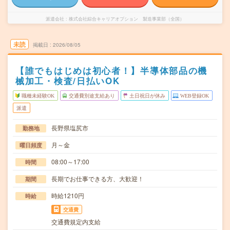
派遣会社
株式会社綜合キャリアオプション 製造事業部（全国）
未読
掲載日
2026/08/05
【誰でもはじめは初心者！】半導体部品の機
械加工・検査/日払いOK
職種未経験OK
交通費別途支給あり
土日祝日が休み
WEB登録OK
派遣
長野県塩尻市
勤務地
月～金
曜日頻度
08:00～17:00
時間
長期でお仕事できる方、大歓迎！
期間
時給1210円
時給
交通費
交通費規定内支給