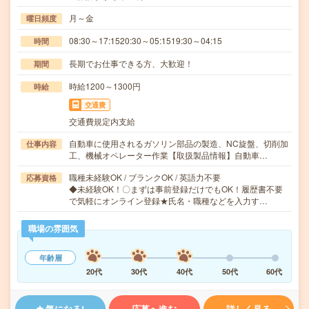
月～金
曜日頻度
08:30～17:1520:30～05:1519:30～04:15
時間
長期でお仕事できる方、大歓迎！
期間
時給1200～1300円
時給
交通費
交通費規定内支給
自動車に使用されるガソリン部品の製造、NC旋盤、切削加
仕事内容
工、機械オペレーター作業【取扱製品情報】自動車…
職種未経験OK / ブランクOK / 英語力不要
応募資格
◆未経験OK！〇まずは事前登録だけでもOK！履歴書不要
で気軽にオンライン登録★氏名・職種などを入力す…
職場の雰囲気
年齢層
20代
30代
40代
50代
60代
気になる!
応募へ進む
詳しく見る