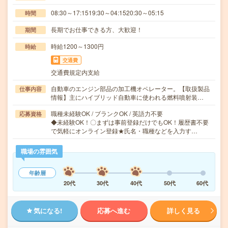
08:30～17:1519:30～04:1520:30～05:15
時間
長期でお仕事できる方、大歓迎！
期間
時給1200～1300円
時給
交通費
交通費規定内支給
自動車のエンジン部品の加工機オペレーター。【取扱製品
仕事内容
情報】主にハイブリッド自動車に使われる燃料噴射装…
職種未経験OK / ブランクOK / 英語力不要
応募資格
◆未経験OK！〇まずは事前登録だけでもOK！履歴書不要
で気軽にオンライン登録★氏名・職種などを入力す…
職場の雰囲気
年齢層
20代
30代
40代
50代
60代
気になる!
応募へ進む
詳しく見る