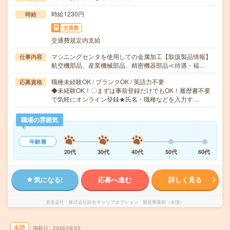
時給1230円
時給
交通費
交通費規定内支給
マシニングセンタを使用しての金属加工【取扱製品情報】
仕事内容
航空機部品、産業機械部品、精密機器部品≪待遇・福…
職種未経験OK / ブランクOK / 英語力不要
応募資格
◆未経験OK！〇まずは事前登録だけでもOK！履歴書不要
で気軽にオンライン登録★氏名・職種などを入力す…
職場の雰囲気
年齢層
20代
30代
40代
50代
60代
気になる!
応募へ進む
詳しく見る
派遣会社
株式会社綜合キャリアオプション 製造事業部（全国）
未読
掲載日
2026/08/05