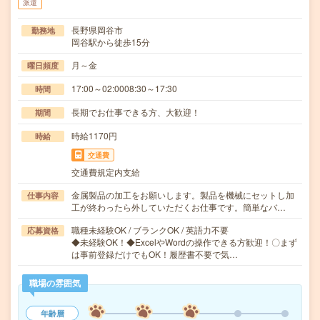
派遣
長野県岡谷市
勤務地
岡谷駅から徒歩15分
月～金
曜日頻度
17:00～02:0008:30～17:30
時間
長期でお仕事できる方、大歓迎！
期間
時給1170円
時給
交通費
交通費規定内支給
金属製品の加工をお願いします。製品を機械にセットし加
仕事内容
工が終わったら外していただくお仕事です。簡単なバ…
職種未経験OK / ブランクOK / 英語力不要
応募資格
◆未経験OK！◆ExcelやWordの操作できる方歓迎！〇まず
は事前登録だけでもOK！履歴書不要で気…
職場の雰囲気
年齢層