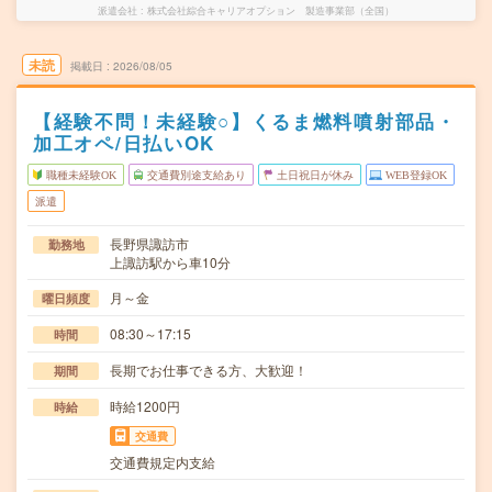
派遣会社
株式会社綜合キャリアオプション 製造事業部（全国）
未読
掲載日
2026/08/05
【経験不問！未経験○】くるま燃料噴射部品・
加工オペ/日払いOK
職種未経験OK
交通費別途支給あり
土日祝日が休み
WEB登録OK
派遣
長野県諏訪市
勤務地
上諏訪駅から車10分
月～金
曜日頻度
08:30～17:15
時間
長期でお仕事できる方、大歓迎！
期間
時給1200円
時給
交通費
交通費規定内支給