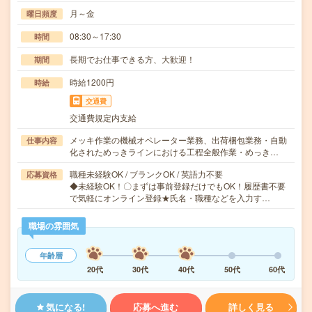
月～金
曜日頻度
08:30～17:30
時間
長期でお仕事できる方、大歓迎！
期間
時給1200円
時給
交通費
交通費規定内支給
メッキ作業の機械オペレーター業務、出荷梱包業務・自動
仕事内容
化されためっきラインにおける工程全般作業・めっき…
職種未経験OK / ブランクOK / 英語力不要
応募資格
◆未経験OK！〇まずは事前登録だけでもOK！履歴書不要
で気軽にオンライン登録★氏名・職種などを入力す…
職場の雰囲気
年齢層
20代
30代
40代
50代
60代
気になる!
応募へ進む
詳しく見る