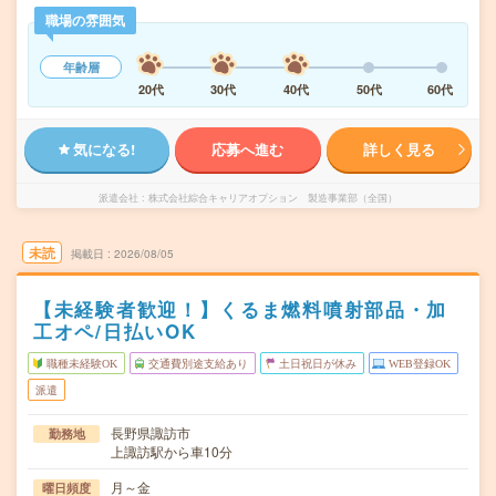
職場の雰囲気
年齢層
20代
30代
40代
50代
60代
気になる!
応募へ進む
詳しく見る
派遣会社
株式会社綜合キャリアオプション 製造事業部（全国）
未読
掲載日
2026/08/05
【未経験者歓迎！】くるま燃料噴射部品・加
工オペ/日払いOK
職種未経験OK
交通費別途支給あり
土日祝日が休み
WEB登録OK
派遣
長野県諏訪市
勤務地
上諏訪駅から車10分
月～金
曜日頻度