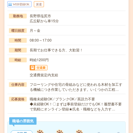
WEB登録OK
派遣
長野県塩尻市
勤務地
広丘駅から車15分
月～金
曜日頻度
08:00～17:00
時間
長期でお仕事できる方、大歓迎！
期間
時給1200円
時給
交通費
交通費規定内支給
フローリングや住宅の骨組みなどに使われる木材を加工す
仕事内容
る機械につき作業していただきます。いくつかの工程…
職種未経験OK / ブランクOK / 英語力不要
応募資格
◆未経験OK！〇まずは事前登録だけでもOK！履歴書不要
で気軽にオンライン登録★氏名・職種などを入力す…
職場の雰囲気