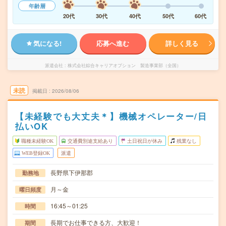
年齢層
20代
30代
40代
50代
60代
気になる!
応募へ進む
詳しく見る
派遣会社
株式会社綜合キャリアオプション 製造事業部（全国）
未読
掲載日
2026/08/06
【未経験でも大丈夫＊】機械オペレーター/日
払いOK
職種未経験OK
交通費別途支給あり
土日祝日が休み
残業なし
WEB登録OK
派遣
長野県下伊那郡
勤務地
月～金
曜日頻度
16:45～01:25
時間
長期でお仕事できる方、大歓迎！
期間