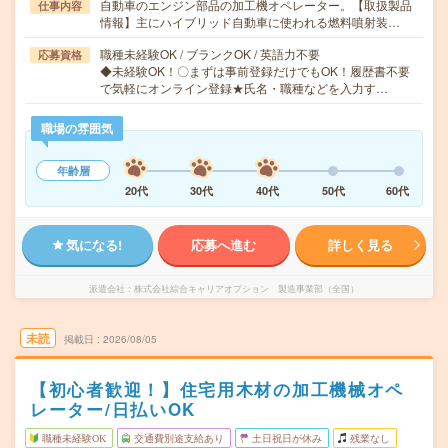
自動車のエンジン部品の加工機オペレーター。【取扱製品
仕事内容
情報】主にハイブリッド自動車に使われる燃料噴射装…
職種未経験OK / ブランクOK / 英語力不要
応募資格
◆未経験OK！〇まずは事前登録だけでもOK！履歴書不要
で気軽にオンライン登録★氏名・職種などを入力す…
職場の雰囲気
年齢層
20代
30代
40代
50代
60代
気になる!
応募へ進む
詳しく見る
派遣会社
株式会社綜合キャリアオプション 製造事業部（全国）
未読
掲載日
2026/08/05
【初心者歓迎！】住宅用木材の加工機械オペ
レーター/日払いOK
職種未経験OK
交通費別途支給あり
土日祝日が休み
残業なし