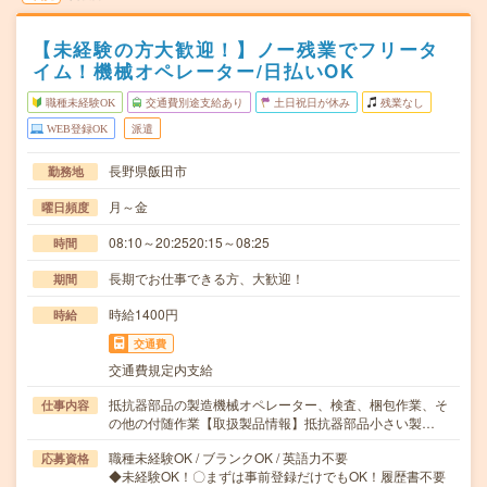
【未経験の方大歓迎！】ノー残業でフリータ
イム！機械オペレーター/日払いOK
職種未経験OK
交通費別途支給あり
土日祝日が休み
残業なし
WEB登録OK
派遣
長野県飯田市
勤務地
月～金
曜日頻度
08:10～20:2520:15～08:25
時間
長期でお仕事できる方、大歓迎！
期間
時給1400円
時給
交通費
交通費規定内支給
抵抗器部品の製造機械オペレーター、検査、梱包作業、そ
仕事内容
の他の付随作業【取扱製品情報】抵抗器部品小さい製…
職種未経験OK / ブランクOK / 英語力不要
応募資格
◆未経験OK！〇まずは事前登録だけでもOK！履歴書不要