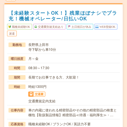
【未経験スタートOK！】残業ほぼナシでプラ
充！機械オペレーター/日払いOK
職種未経験OK
交通費別途支給あり
土日祝日が休み
WEB登録OK
派遣
長野県上田市
勤務地
寺下駅から車10分
月～金
曜日頻度
08:30～17:30
時間
長期でお仕事できる方、大歓迎！
期間
時給1300円
時給
交通費
交通費規定内支給
車の内蔵に使われる精密部品やその他の精密部品の検査と
仕事内容
梱包【取扱製品情報】精密部品≪待遇・福利厚生≫・…
職種未経験OK / ブランクOK / 英語力不要
応募資格