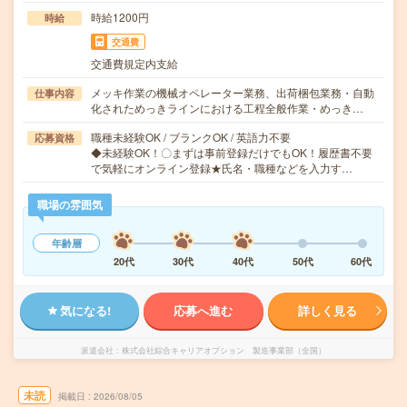
時給1200円
時給
交通費
交通費規定内支給
メッキ作業の機械オペレーター業務、出荷梱包業務・自動
仕事内容
化されためっきラインにおける工程全般作業・めっき…
職種未経験OK / ブランクOK / 英語力不要
応募資格
◆未経験OK！〇まずは事前登録だけでもOK！履歴書不要
で気軽にオンライン登録★氏名・職種などを入力す…
職場の雰囲気
年齢層
20代
30代
40代
50代
60代
気になる!
応募へ進む
詳しく見る
派遣会社
株式会社綜合キャリアオプション 製造事業部（全国）
未読
掲載日
2026/08/05