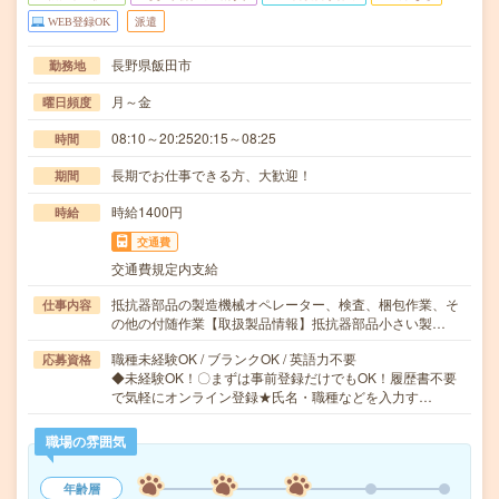
WEB登録OK
派遣
長野県飯田市
勤務地
月～金
曜日頻度
08:10～20:2520:15～08:25
時間
長期でお仕事できる方、大歓迎！
期間
時給1400円
時給
交通費
交通費規定内支給
抵抗器部品の製造機械オペレーター、検査、梱包作業、そ
仕事内容
の他の付随作業【取扱製品情報】抵抗器部品小さい製…
職種未経験OK / ブランクOK / 英語力不要
応募資格
◆未経験OK！〇まずは事前登録だけでもOK！履歴書不要
で気軽にオンライン登録★氏名・職種などを入力す…
職場の雰囲気
年齢層