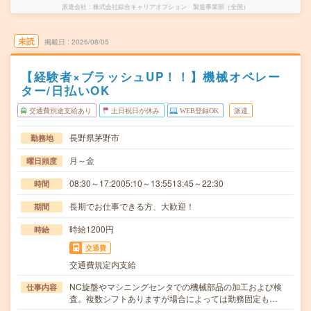
派遣会社
株式会社綜合キャリアオプション 製造事業部（全国）
未読
掲載日
2026/08/05
【経験者×ブラッシュUP！！】機械オペレー
ター/日払いOK
交通費別途支給あり
土日祝日が休み
WEB登録OK
派遣
長野県茅野市
勤務地
月～金
曜日頻度
08:30～17:2005:10～13:5513:45～22:30
時間
長期でお仕事できる方、大歓迎！
期間
時給1200円
時給
交通費
交通費規定内支給
NC旋盤やマシニングセンタでの機械部品の加工および検
仕事内容
査。複数シフトありますが場合によっては勤務固定も…