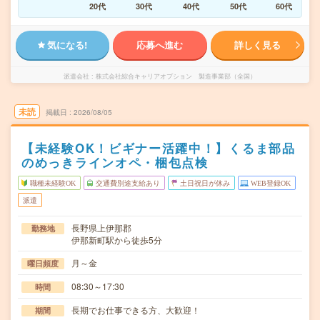
20代
30代
40代
50代
60代
気になる!
応募へ進む
詳しく見る
派遣会社
株式会社綜合キャリアオプション 製造事業部（全国）
未読
掲載日
2026/08/05
【未経験OK！ビギナー活躍中！】くるま部品
のめっきラインオペ・梱包点検
職種未経験OK
交通費別途支給あり
土日祝日が休み
WEB登録OK
派遣
長野県上伊那郡
勤務地
伊那新町駅から徒歩5分
月～金
曜日頻度
08:30～17:30
時間
長期でお仕事できる方、大歓迎！
期間