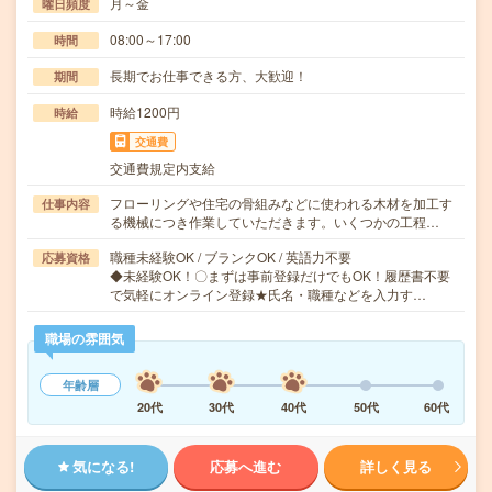
月～金
曜日頻度
08:00～17:00
時間
長期でお仕事できる方、大歓迎！
期間
時給1200円
時給
交通費
交通費規定内支給
フローリングや住宅の骨組みなどに使われる木材を加工す
仕事内容
る機械につき作業していただきます。いくつかの工程…
職種未経験OK / ブランクOK / 英語力不要
応募資格
◆未経験OK！〇まずは事前登録だけでもOK！履歴書不要
で気軽にオンライン登録★氏名・職種などを入力す…
職場の雰囲気
年齢層
20代
30代
40代
50代
60代
気になる!
応募へ進む
詳しく見る