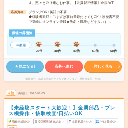
す。黙々と取り組むお仕事。【取扱製品情報】金属加工…
ブランクOK / 英語力不要
応募資格
◆経験者歓迎！〇まずは事前登録だけでもOK！履歴書不要
で気軽にオンライン登録★氏名・職種などを入力す…
職場の雰囲気
年齢層
20代
30代
40代
50代
60代
気になる!
応募へ進む
詳しく見る
派遣会社
株式会社綜合キャリアオプション 製造事業部（全国）
未読
掲載日
2026/08/05
【未経験スタート大歓迎！】金属部品・プレ
ス機操作・抜取検査/日払いOK
職種未経験OK
交通費別途支給あり
土日祝日が休み
WEB登録OK