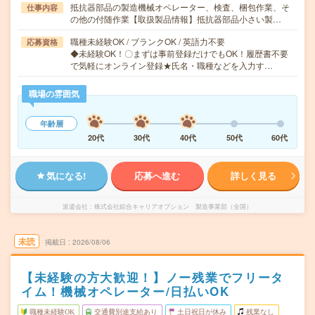
抵抗器部品の製造機械オペレーター、検査、梱包作業、そ
仕事内容
の他の付随作業【取扱製品情報】抵抗器部品小さい製…
職種未経験OK / ブランクOK / 英語力不要
応募資格
◆未経験OK！〇まずは事前登録だけでもOK！履歴書不要
で気軽にオンライン登録★氏名・職種などを入力す…
職場の雰囲気
年齢層
20代
30代
40代
50代
60代
気になる!
応募へ進む
詳しく見る
派遣会社
株式会社綜合キャリアオプション 製造事業部（全国）
未読
掲載日
2026/08/06
【未経験の方大歓迎！】ノー残業でフリータ
イム！機械オペレーター/日払いOK
職種未経験OK
交通費別途支給あり
土日祝日が休み
残業なし