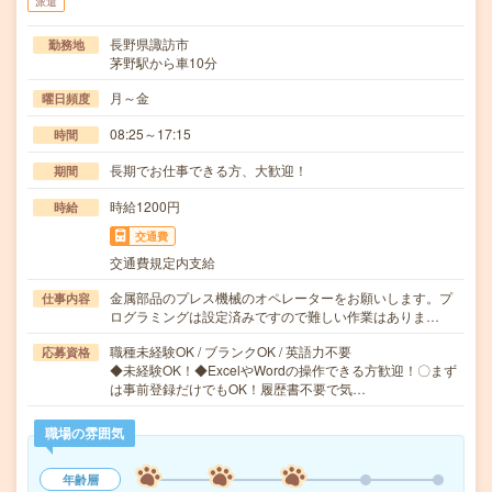
派遣
長野県諏訪市
勤務地
茅野駅から車10分
月～金
曜日頻度
08:25～17:15
時間
長期でお仕事できる方、大歓迎！
期間
時給1200円
時給
交通費
交通費規定内支給
金属部品のプレス機械のオペレーターをお願いします。プ
仕事内容
ログラミングは設定済みですので難しい作業はありま…
職種未経験OK / ブランクOK / 英語力不要
応募資格
◆未経験OK！◆ExcelやWordの操作できる方歓迎！〇まず
は事前登録だけでもOK！履歴書不要で気…
職場の雰囲気
年齢層