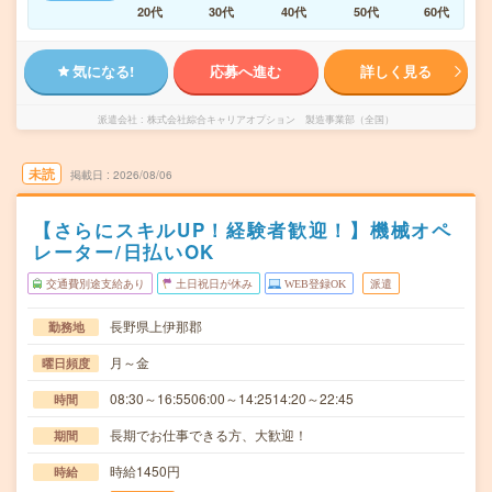
20代
30代
40代
50代
60代
気になる!
応募へ進む
詳しく見る
派遣会社
株式会社綜合キャリアオプション 製造事業部（全国）
未読
掲載日
2026/08/06
【さらにスキルUP！経験者歓迎！】機械オペ
レーター/日払いOK
交通費別途支給あり
土日祝日が休み
WEB登録OK
派遣
長野県上伊那郡
勤務地
月～金
曜日頻度
08:30～16:5506:00～14:2514:20～22:45
時間
長期でお仕事できる方、大歓迎！
期間
時給1450円
時給