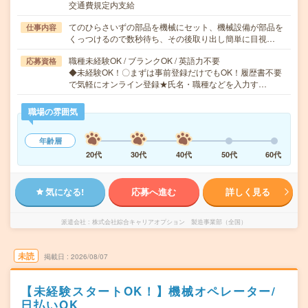
交通費規定内支給
てのひらさいずの部品を機械にセット、機械設備が部品を
仕事内容
くっつけるので数秒待ち、その後取り出し簡単に目視…
職種未経験OK / ブランクOK / 英語力不要
応募資格
◆未経験OK！〇まずは事前登録だけでもOK！履歴書不要
で気軽にオンライン登録★氏名・職種などを入力す…
職場の雰囲気
年齢層
20代
30代
40代
50代
60代
気になる!
応募へ進む
詳しく見る
派遣会社
株式会社綜合キャリアオプション 製造事業部（全国）
未読
掲載日
2026/08/07
【未経験スタートOK！】機械オペレーター/
日払いOK