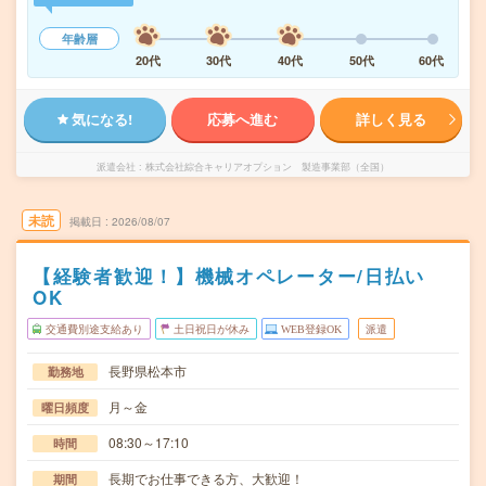
年齢層
20代
30代
40代
50代
60代
気になる!
応募へ進む
詳しく見る
派遣会社
株式会社綜合キャリアオプション 製造事業部（全国）
未読
掲載日
2026/08/07
【経験者歓迎！】機械オペレーター/日払い
OK
交通費別途支給あり
土日祝日が休み
WEB登録OK
派遣
長野県松本市
勤務地
月～金
曜日頻度
08:30～17:10
時間
長期でお仕事できる方、大歓迎！
期間