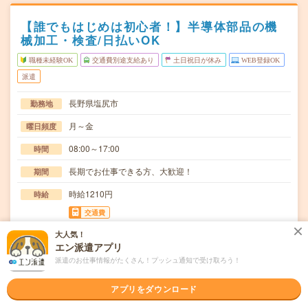
【誰でもはじめは初心者！】半導体部品の機
械加工・検査/日払いOK
職種未経験OK
交通費別途支給あり
土日祝日が休み
WEB登録OK
派遣
長野県塩尻市
勤務地
月～金
曜日頻度
08:00～17:00
時間
長期でお仕事できる方、大歓迎！
期間
時給1210円
時給
交通費
交通費規定内支給
大人気！
エン派遣アプリ
金属の加工自体は機械が行いますので、機械へ部品をセッ
仕事内容
派遣のお仕事情報がたくさん！プッシュ通知で受け取ろう！
トし、加工が終わりましたら外して寸法通りに加工さ…
職種未経験OK / ブランクOK / 英語力不要
応募資格
アプリをダウンロード
◆未経験OK！〇まずは事前登録だけでもOK！履歴書不要
で気軽にオンライン登録★氏名・職種などを入力す…