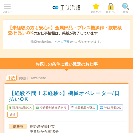
メニュー
気になる!
ログイン
検索
【未経験の方も安心○】金属部品・プレス機操作・抜取検
査/日払いOK
のお仕事情報は、掲載が終了しています
掲載時の情報は、
ページ下部
からご覧いただけます。
お探しの条件に近い派遣のお仕事
未読
掲載日
2026/08/08
【経験不問！未経験○】機械オペレーター/日
払いOK
職種未経験OK
交通費別途支給あり
土日祝日が休み
WEB登録OK
派遣
長野県安曇野市
勤務地
中萱駅から車10分