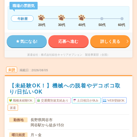
職場の雰囲気
年齢層
20代
30代
40代
50代
60代
気になる!
応募へ進む
詳しく見る
派遣会社
株式会社綜合キャリアオプション 製造事業部（全国）
未読
掲載日
2026/08/05
【未経験OK！】機械への脱着やデコボコ取
り/日払いOK
職種未経験OK
交通費別途支給あり
土日祝日が休み
WEB登録OK
派遣
長野県岡谷市
勤務地
岡谷駅から徒歩15分
月～金
曜日頻度