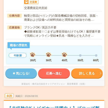
交通費
交通費規定内支給
軸受け部品(べリング)の製造機械設備の切粉回収、脱脂・
仕事内容
廃棄および設備への材料供給と潤滑油の給油その他…
ブランクOK / 英語力不要
応募資格
◆経験者歓迎！〇まずは事前登録だけでもOK！履歴書不要
で気軽にオンライン登録★氏名・職種などを入力す…
職場の雰囲気
年齢層
20代
30代
40代
50代
60代
気になる!
応募へ進む
詳しく見る
派遣会社
株式会社綜合キャリアオプション 製造事業部（全国）
未読
掲載日
2026/08/05