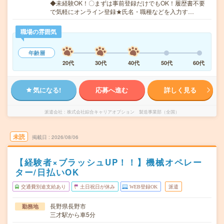
◆未経験OK！〇まずは事前登録だけでもOK！履歴書不要
で気軽にオンライン登録★氏名・職種などを入力す…
職場の雰囲気
年齢層
20代
30代
40代
50代
60代
気になる!
応募へ進む
詳しく見る
派遣会社
株式会社綜合キャリアオプション 製造事業部（全国）
未読
掲載日
2026/08/06
【経験者×ブラッシュUP！！】機械オペレー
ター/日払いOK
交通費別途支給あり
土日祝日が休み
WEB登録OK
派遣
長野県長野市
勤務地
三才駅から車5分