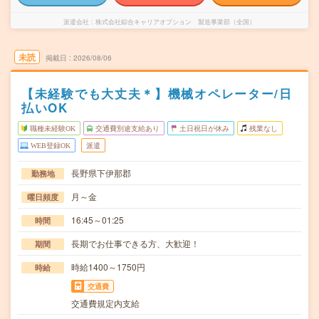
派遣会社
株式会社綜合キャリアオプション 製造事業部（全国）
未読
掲載日
2026/08/06
【未経験でも大丈夫＊】機械オペレーター/日
払いOK
職種未経験OK
交通費別途支給あり
土日祝日が休み
残業なし
WEB登録OK
派遣
長野県下伊那郡
勤務地
月～金
曜日頻度
16:45～01:25
時間
長期でお仕事できる方、大歓迎！
期間
時給1400～1750円
時給
交通費
交通費規定内支給