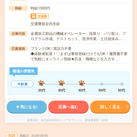
時給1300円
時給
交通費
交通費規定内支給
金属加工部品の機械オペレーター、段取り、バリ取り、プ
仕事内容
ログラム作成、テストカット、洗浄作業。土日祝休み…
ブランクOK / 英語力不要
応募資格
◆経験者歓迎！〇まずは事前登録だけでもOK！履歴書不要
で気軽にオンライン登録★氏名・職種などを入力す…
職場の雰囲気
年齢層
20代
30代
40代
50代
60代
気になる!
応募へ進む
詳しく見る
派遣会社
株式会社綜合キャリアオプション 製造事業部（全国）
未読
掲載日
2026/08/06