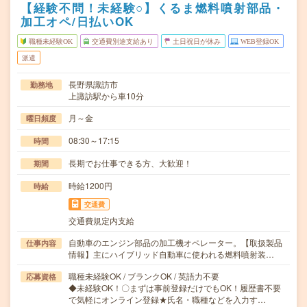
【経験不問！未経験○】くるま燃料噴射部品・
加工オペ/日払いOK
職種未経験OK
交通費別途支給あり
土日祝日が休み
WEB登録OK
派遣
長野県諏訪市
勤務地
上諏訪駅から車10分
月～金
曜日頻度
08:30～17:15
時間
長期でお仕事できる方、大歓迎！
期間
時給1200円
時給
交通費
交通費規定内支給
自動車のエンジン部品の加工機オペレーター。【取扱製品
仕事内容
情報】主にハイブリッド自動車に使われる燃料噴射装…
職種未経験OK / ブランクOK / 英語力不要
応募資格
◆未経験OK！〇まずは事前登録だけでもOK！履歴書不要
で気軽にオンライン登録★氏名・職種などを入力す…