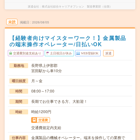
派遣会社
株式会社綜合キャリアオプション 製造事業部（全国）
未読
掲載日
2026/08/05
【経験者向けマイスターワーク！】金属製品
の端末操作オペレーター/日払いOK
交通費別途支給あり
土日祝日が休み
WEB登録OK
派遣
長野県上伊那郡
勤務地
宮田駅から車10分
月～金
曜日頻度
08:00～17:00
時間
長期でお仕事できる方、大歓迎！
期間
時給1200円
時給
交通費
交通費規定内支給
金属製品の機械オペレーター。端末を操作しての業務で
仕事内容