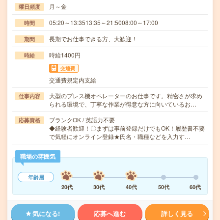
月～金
曜日頻度
05:20～13:3513:35～21:5008:00～17:00
時間
長期でお仕事できる方、大歓迎！
期間
時給1400円
時給
交通費
交通費規定内支給
大型のプレス機オペレーターのお仕事です。精密さが求め
仕事内容
られる環境で、丁寧な作業が得意な方に向いているお…
ブランクOK / 英語力不要
応募資格
◆経験者歓迎！〇まずは事前登録だけでもOK！履歴書不要
で気軽にオンライン登録★氏名・職種などを入力す…
職場の雰囲気
年齢層
20代
30代
40代
50代
60代
気になる!
応募へ進む
詳しく見る