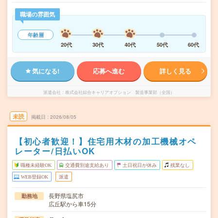
職場の雰囲気
年齢層
20代
30代
40代
50代
60代
気になる!
応募へ進む
詳しく見る
派遣会社
株式会社綜合キャリアオプション 製造事業部（全国）
未読
掲載日
2026/08/05
【初心者歓迎！】住宅用木材の加工機械オペ
レーター/日払いOK
職種未経験OK
交通費別途支給あり
土日祝日が休み
残業なし
WEB登録OK
派遣
長野県塩尻市
勤務地
広丘駅から車15分