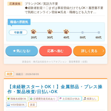
ブランクOK / 英語力不要
応募資格
◆経験者歓迎！〇まずは事前登録だけでもOK！履歴書不要
で気軽にオンライン登録★氏名・職種などを入力す…
職場の雰囲気
年齢層
20代
30代
40代
50代
60代
気になる!
応募へ進む
詳しく見る
派遣会社
株式会社綜合キャリアオプション 製造事業部（全国）
未読
掲載日
2026/08/05
【未経験スタートOK！】金属部品・プレス操
作・製品検査/日払いOK
職種未経験OK
交通費別途支給あり
土日祝日が休み
残業なし
WEB登録OK
派遣