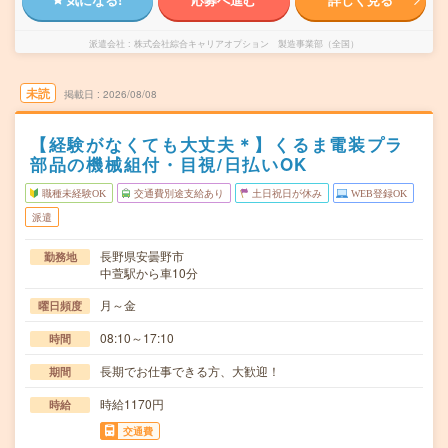
派遣会社
株式会社綜合キャリアオプション 製造事業部（全国）
未読
掲載日
2026/08/08
【経験がなくても大丈夫＊】くるま電装プラ
部品の機械組付・目視/日払いOK
職種未経験OK
交通費別途支給あり
土日祝日が休み
WEB登録OK
派遣
長野県安曇野市
勤務地
中萱駅から車10分
月～金
曜日頻度
08:10～17:10
時間
長期でお仕事できる方、大歓迎！
期間
時給1170円
時給
交通費