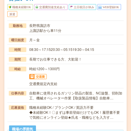
職種未経験OK
交通費別途支給あり
土日祝日が休み
WEB登録OK
派遣
長野県諏訪市
勤務地
上諏訪駅から車11分
月～金
曜日頻度
08:30～17:1520:30～05:1519:30～04:15
時間
長期でお仕事できる方、大歓迎！
期間
時給1200～1300円
時給
交通費
交通費規定内支給
自動車に使用されるガソリン部品の製造、NC旋盤、切削加
仕事内容
工、機械オペレーター作業【取扱製品情報】自動車…
職種未経験OK / ブランクOK / 英語力不要
応募資格
◆未経験OK！〇まずは事前登録だけでもOK！履歴書不要
で気軽にオンライン登録★氏名・職種などを入力す…
職場の雰囲気