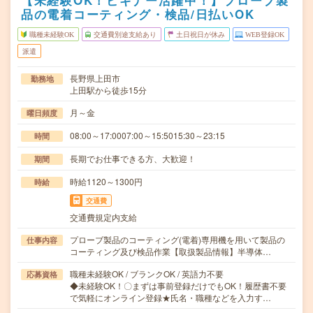
【未経験OK！ビギナー活躍中！】プローブ製
品の電着コーティング・検品/日払いOK
職種未経験OK
交通費別途支給あり
土日祝日が休み
WEB登録OK
派遣
長野県上田市
勤務地
上田駅から徒歩15分
月～金
曜日頻度
08:00～17:0007:00～15:5015:30～23:15
時間
長期でお仕事できる方、大歓迎！
期間
時給1120～1300円
時給
交通費
交通費規定内支給
プローブ製品のコーティング(電着)専用機を用いて製品の
仕事内容
コーティング及び検品作業【取扱製品情報】半導体…
職種未経験OK / ブランクOK / 英語力不要
応募資格
◆未経験OK！〇まずは事前登録だけでもOK！履歴書不要
で気軽にオンライン登録★氏名・職種などを入力す…