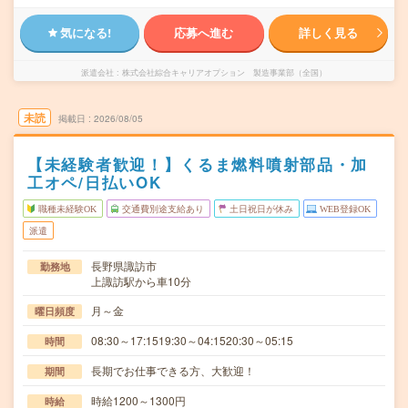
気になる!
応募へ進む
詳しく見る
派遣会社
株式会社綜合キャリアオプション 製造事業部（全国）
未読
掲載日
2026/08/05
【未経験者歓迎！】くるま燃料噴射部品・加
工オペ/日払いOK
職種未経験OK
交通費別途支給あり
土日祝日が休み
WEB登録OK
派遣
長野県諏訪市
勤務地
上諏訪駅から車10分
月～金
曜日頻度
08:30～17:1519:30～04:1520:30～05:15
時間
長期でお仕事できる方、大歓迎！
期間
時給1200～1300円
時給