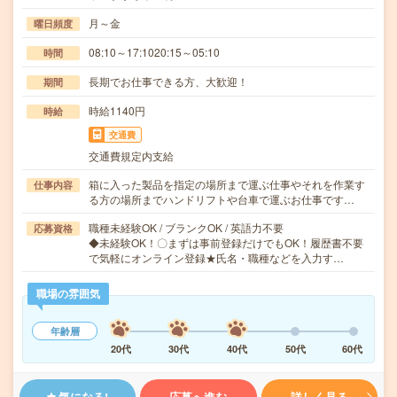
月～金
曜日頻度
08:10～17:1020:15～05:10
時間
長期でお仕事できる方、大歓迎！
期間
時給1140円
時給
交通費
交通費規定内支給
箱に入った製品を指定の場所まで運ぶ仕事やそれを作業す
仕事内容
る方の場所までハンドリフトや台車で運ぶお仕事です…
職種未経験OK / ブランクOK / 英語力不要
応募資格
◆未経験OK！〇まずは事前登録だけでもOK！履歴書不要
で気軽にオンライン登録★氏名・職種などを入力す…
職場の雰囲気
年齢層
20代
30代
40代
50代
60代
気になる!
応募へ進む
詳しく見る