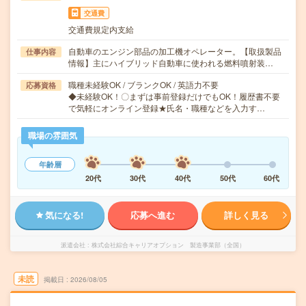
交通費
交通費規定内支給
自動車のエンジン部品の加工機オペレーター。【取扱製品
仕事内容
情報】主にハイブリッド自動車に使われる燃料噴射装…
職種未経験OK / ブランクOK / 英語力不要
応募資格
◆未経験OK！〇まずは事前登録だけでもOK！履歴書不要
で気軽にオンライン登録★氏名・職種などを入力す…
職場の雰囲気
年齢層
20代
30代
40代
50代
60代
気になる!
応募へ進む
詳しく見る
派遣会社
株式会社綜合キャリアオプション 製造事業部（全国）
未読
掲載日
2026/08/05