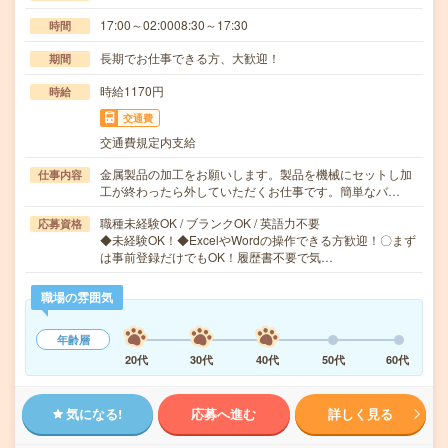
17:00～02:0008:30～17:30
時間
長期でお仕事できる方、大歓迎！
期間
時給1170円
時給
交通費
交通費規定内支給
金属製品の加工をお願いします。製品を機械にセットし加
仕事内容
工が終わったら外していただくお仕事です。簡単なバ…
職種未経験OK / ブランクOK / 英語力不要
応募資格
◆未経験OK！◆ExcelやWordの操作できる方歓迎！〇まず
は事前登録だけでもOK！履歴書不要で気…
職場の雰囲気
年齢層
20代
30代
40代
50代
60代
気になる!
応募へ進む
詳しく見る