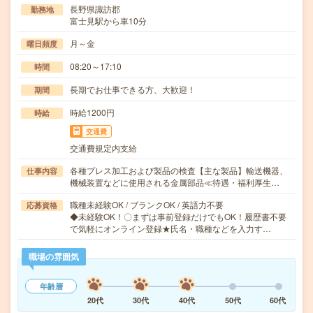
長野県諏訪郡
勤務地
富士見駅から車10分
月～金
曜日頻度
08:20～17:10
時間
長期でお仕事できる方、大歓迎！
期間
時給1200円
時給
交通費
交通費規定内支給
各種プレス加工および製品の検査【主な製品】輸送機器、
仕事内容
機械装置などに使用される金属部品≪待遇・福利厚生…
職種未経験OK / ブランクOK / 英語力不要
応募資格
◆未経験OK！〇まずは事前登録だけでもOK！履歴書不要
で気軽にオンライン登録★氏名・職種などを入力す…
職場の雰囲気
年齢層
20代
30代
40代
50代
60代