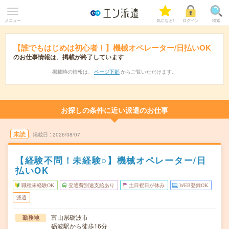
メニュー
気になる!
ログイン
検索
【誰でもはじめは初心者！】機械オペレーター/日払いOK
のお仕事情報は、掲載が終了しています
掲載時の情報は、
ページ下部
からご覧いただけます。
お探しの条件に近い派遣のお仕事
未読
掲載日
2026/08/07
【経験不問！未経験○】機械オペレーター/日
払いOK
職種未経験OK
交通費別途支給あり
土日祝日が休み
WEB登録OK
派遣
富山県砺波市
勤務地
砺波駅から徒歩16分