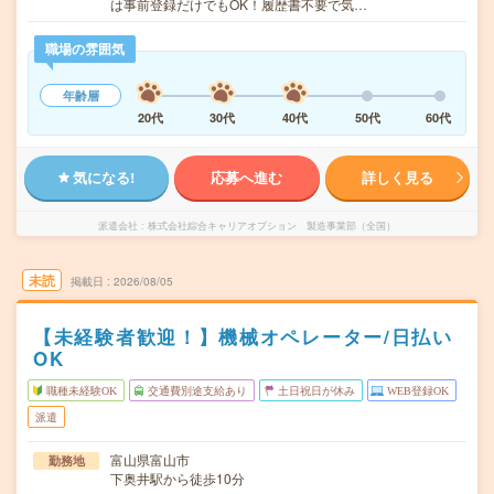
は事前登録だけでもOK！履歴書不要で気…
職場の雰囲気
年齢層
20代
30代
40代
50代
60代
気になる!
応募へ進む
詳しく見る
派遣会社
株式会社綜合キャリアオプション 製造事業部（全国）
未読
掲載日
2026/08/05
【未経験者歓迎！】機械オペレーター/日払い
OK
職種未経験OK
交通費別途支給あり
土日祝日が休み
WEB登録OK
派遣
富山県富山市
勤務地
下奥井駅から徒歩10分