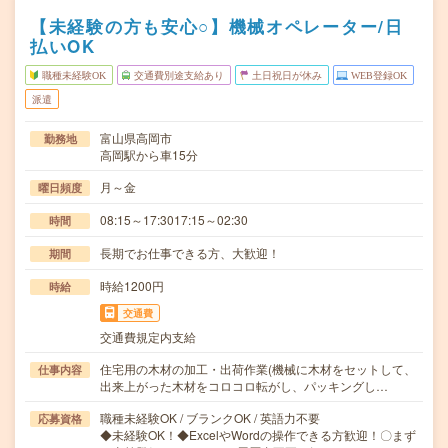
【未経験の方も安心○】機械オペレーター/日
払いOK
職種未経験OK
交通費別途支給あり
土日祝日が休み
WEB登録OK
派遣
富山県高岡市
勤務地
高岡駅から車15分
月～金
曜日頻度
08:15～17:3017:15～02:30
時間
長期でお仕事できる方、大歓迎！
期間
時給1200円
時給
交通費
交通費規定内支給
住宅用の木材の加工・出荷作業(機械に木材をセットして、
仕事内容
出来上がった木材をコロコロ転がし、パッキングし…
職種未経験OK / ブランクOK / 英語力不要
応募資格
◆未経験OK！◆ExcelやWordの操作できる方歓迎！〇まず