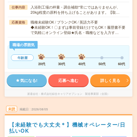
入浴剤工場の秤量・調合補助*常にではありませんが、
仕事内容
20kg程度の原料を持ち上げることがあります。【取…
職種未経験OK / ブランクOK / 英語力不要
応募資格
◆未経験OK！〇まずは事前登録だけでもOK！履歴書不要
で気軽にオンライン登録★氏名・職種などを入力す…
職場の雰囲気
年齢層
20代
30代
40代
50代
60代
気になる!
応募へ進む
詳しく見る
派遣会社
株式会社綜合キャリアオプション 製造事業部（全国）
未読
掲載日
2026/08/05
【未経験でも大丈夫＊】機械オペレーター/日
払いOK