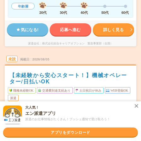
年齢層
20代
30代
40代
50代
60代
気になる!
応募へ進む
詳しく見る
派遣会社
株式会社綜合キャリアオプション 製造事業部（全国）
未読
掲載日
2026/08/05
【未経験から安心スタート！】機械オペレー
ター/日払いOK
職種未経験OK
交通費別途支給あり
土日祝日が休み
WEB登録OK
派遣
大人気！
富山県砺波市
勤務地
エン派遣アプリ
砺波駅から車10分
派遣のお仕事情報がたくさん！プッシュ通知で受け取ろう！
月～金
曜日頻度
アプリをダウンロード
06:00～15:0014:45～23:45
時間