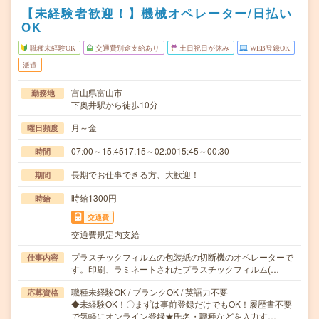
【未経験者歓迎！】機械オペレーター/日払い
OK
職種未経験OK
交通費別途支給あり
土日祝日が休み
WEB登録OK
派遣
富山県富山市
勤務地
下奥井駅から徒歩10分
月～金
曜日頻度
07:00～15:4517:15～02:0015:45～00:30
時間
長期でお仕事できる方、大歓迎！
期間
時給1300円
時給
交通費
交通費規定内支給
プラスチックフィルムの包装紙の切断機のオペレーターで
仕事内容
す。印刷、ラミネートされたプラスチックフィルム(…
職種未経験OK / ブランクOK / 英語力不要
応募資格
◆未経験OK！〇まずは事前登録だけでもOK！履歴書不要
で気軽にオンライン登録★氏名・職種などを入力す…