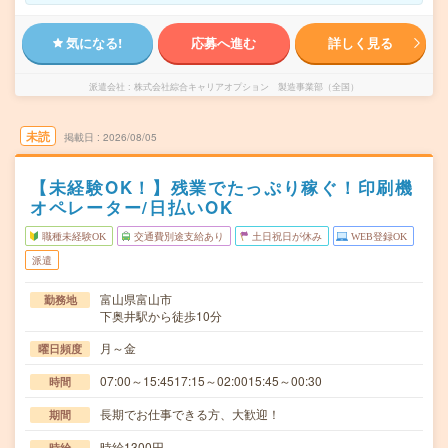
気になる!
応募へ進む
詳しく見る
派遣会社
株式会社綜合キャリアオプション 製造事業部（全国）
未読
掲載日
2026/08/05
【未経験OK！】残業でたっぷり稼ぐ！印刷機
オペレーター/日払いOK
職種未経験OK
交通費別途支給あり
土日祝日が休み
WEB登録OK
派遣
富山県富山市
勤務地
下奥井駅から徒歩10分
月～金
曜日頻度
07:00～15:4517:15～02:0015:45～00:30
時間
長期でお仕事できる方、大歓迎！
期間
時給1300円
時給