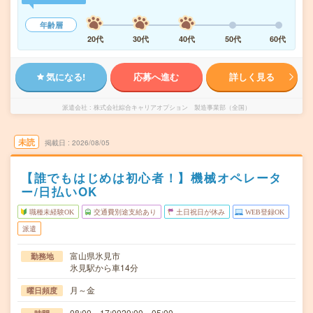
年齢層
20代
30代
40代
50代
60代
気になる!
応募へ進む
詳しく見る
派遣会社
株式会社綜合キャリアオプション 製造事業部（全国）
未読
掲載日
2026/08/05
【誰でもはじめは初心者！】機械オペレータ
ー/日払いOK
職種未経験OK
交通費別途支給あり
土日祝日が休み
WEB登録OK
派遣
富山県氷見市
勤務地
氷見駅から車14分
月～金
曜日頻度
08:00～17:0020:00～05:00