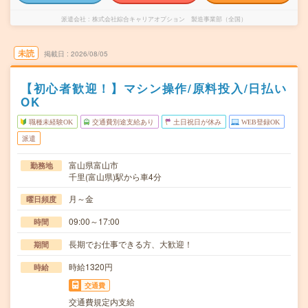
派遣会社
株式会社綜合キャリアオプション 製造事業部（全国）
未読
掲載日
2026/08/05
【初心者歓迎！】マシン操作/原料投入/日払い
OK
職種未経験OK
交通費別途支給あり
土日祝日が休み
WEB登録OK
派遣
富山県富山市
勤務地
千里(富山県)駅から車4分
月～金
曜日頻度
09:00～17:00
時間
長期でお仕事できる方、大歓迎！
期間
時給1320円
時給
交通費
交通費規定内支給