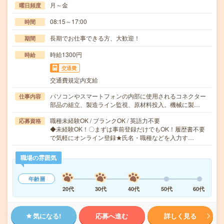
月～金
曜日頻度
08:15～17:00
時間
長期でお仕事できる方、大歓迎！
期間
時給1300円
時給
交通費
交通費規定内支給
パソコンやスマートフォンの内部に使用されるコネクター
仕事内容
部品の組立、製造ライン監視、原材料投入。機械に製…
職種未経験OK / ブランクOK / 英語力不要
応募資格
◆未経験OK！〇まずは事前登録だけでもOK！履歴書不要
で気軽にオンライン登録★氏名・職種などを入力す…
職場の雰囲気
年齢層
20代
30代
40代
50代
60代
気になる!
応募へ進む
詳しく見る