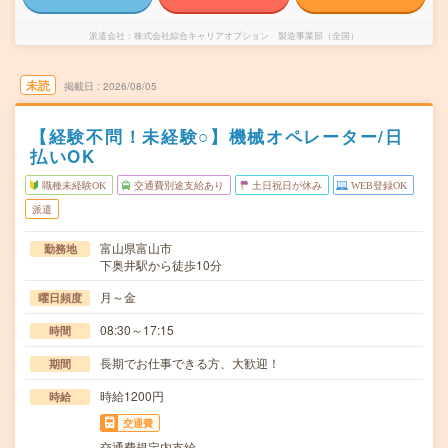
派遣会社
株式会社綜合キャリアオプション 製造事業部（全国）
未読
掲載日
2026/08/05
【経験不問！未経験○】機械オペレーター/日
払いOK
職種未経験OK
交通費別途支給あり
土日祝日が休み
WEB登録OK
派遣
富山県富山市
勤務地
下奥井駅から徒歩10分
月～金
曜日頻度
08:30～17:15
時間
長期でお仕事できる方、大歓迎！
期間
時給1200円
時給
交通費
交通費規定内支給