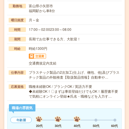
富山県小矢部市
勤務地
福岡駅から車8分
月～金
曜日頻度
17:00～02:0023:00～08:00
時間
長期でお仕事できる方、大歓迎！
期間
時給1300円
時給
交通費
交通費規定内支給
プラスチック製品の2次加工(仕上げ、梱包、他)及びプラス
仕事内容
チック製品の外観検査【取扱製品情報】自動車や…
職種未経験OK / ブランクOK / 英語力不要
応募資格
◆未経験OK！〇まずは事前登録だけでもOK！履歴書不要
で気軽にオンライン登録★氏名・職種などを入力す…
職場の雰囲気
年齢層
20代
30代
40代
50代
60代