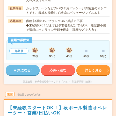
カットフルーツなどのパウチ用パッケージの製造のオシゴ
仕事内容
トです。機械を操作して袋状のパッケージフイルムを…
職種未経験OK / ブランクOK / 英語力不要
応募資格
◆未経験OK！〇まずは事前登録だけでもOK！履歴書不要
で気軽にオンライン登録★氏名・職種などを入力す…
職場の雰囲気
年齢層
20代
30代
40代
50代
60代
気になる!
応募へ進む
詳しく見る
派遣会社
株式会社綜合キャリアオプション 製造事業部（全国）
未読
掲載日
2026/08/05
【未経験スタートOK！】段ボール製造オペレ
ーター・営業/日払いOK