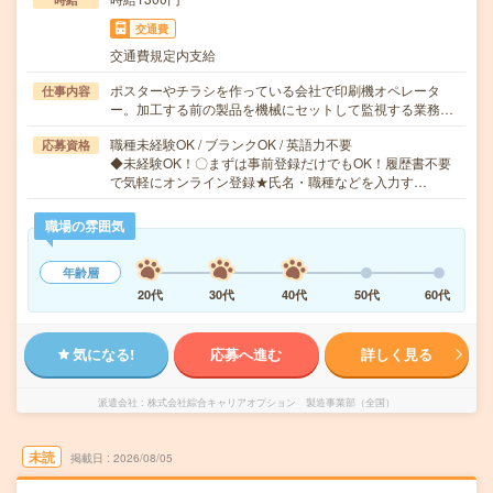
交通費
交通費規定内支給
ポスターやチラシを作っている会社で印刷機オペレータ
仕事内容
ー。加工する前の製品を機械にセットして監視する業務…
職種未経験OK / ブランクOK / 英語力不要
応募資格
◆未経験OK！〇まずは事前登録だけでもOK！履歴書不要
で気軽にオンライン登録★氏名・職種などを入力す…
職場の雰囲気
年齢層
20代
30代
40代
50代
60代
気になる!
応募へ進む
詳しく見る
派遣会社
株式会社綜合キャリアオプション 製造事業部（全国）
未読
掲載日
2026/08/05