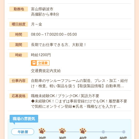
富山県砺波市
勤務地
高儀駅から車8分
月～金
曜日頻度
08:00～17:0020:00～05:00
時間
長期でお仕事できる方、大歓迎！
期間
時給1200円
時給
交通費
交通費規定内支給
自動車のサンルーフフレームの製造、プレス・加工・組付
仕事内容
け・検査。軽い製品を扱う【取扱製品情報】自動車用…
職種未経験OK / ブランクOK / 英語力不要
応募資格
◆未経験OK！〇まずは事前登録だけでもOK！履歴書不要
で気軽にオンライン登録★氏名・職種などを入力す…
職場の雰囲気
年齢層
20代
30代
40代
50代
60代