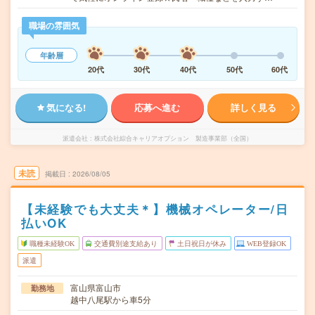
職場の雰囲気
年齢層
20代
30代
40代
50代
60代
気になる!
応募へ進む
詳しく見る
派遣会社
株式会社綜合キャリアオプション 製造事業部（全国）
未読
掲載日
2026/08/05
【未経験でも大丈夫＊】機械オペレーター/日
払いOK
職種未経験OK
交通費別途支給あり
土日祝日が休み
WEB登録OK
派遣
富山県富山市
勤務地
越中八尾駅から車5分