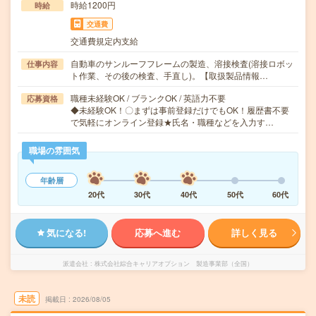
時給1200円
時給
交通費
交通費規定内支給
自動車のサンルーフフレームの製造、溶接検査(溶接ロボッ
仕事内容
ト作業、その後の検査、手直し)。【取扱製品情報…
職種未経験OK / ブランクOK / 英語力不要
応募資格
◆未経験OK！〇まずは事前登録だけでもOK！履歴書不要
で気軽にオンライン登録★氏名・職種などを入力す…
職場の雰囲気
年齢層
20代
30代
40代
50代
60代
気になる!
応募へ進む
詳しく見る
派遣会社
株式会社綜合キャリアオプション 製造事業部（全国）
未読
掲載日
2026/08/05