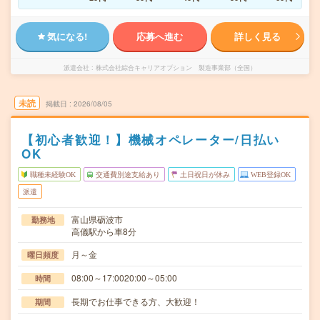
気になる!
応募へ進む
詳しく見る
派遣会社
株式会社綜合キャリアオプション 製造事業部（全国）
未読
掲載日
2026/08/05
【初心者歓迎！】機械オペレーター/日払い
OK
職種未経験OK
交通費別途支給あり
土日祝日が休み
WEB登録OK
派遣
富山県砺波市
勤務地
高儀駅から車8分
月～金
曜日頻度
08:00～17:0020:00～05:00
時間
長期でお仕事できる方、大歓迎！
期間