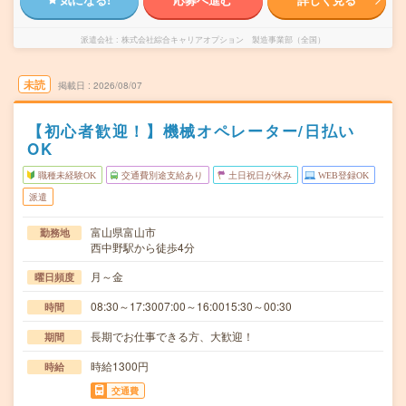
派遣会社
株式会社綜合キャリアオプション 製造事業部（全国）
未読
掲載日
2026/08/07
【初心者歓迎！】機械オペレーター/日払い
OK
職種未経験OK
交通費別途支給あり
土日祝日が休み
WEB登録OK
派遣
富山県富山市
勤務地
西中野駅から徒歩4分
月～金
曜日頻度
08:30～17:3007:00～16:0015:30～00:30
時間
長期でお仕事できる方、大歓迎！
期間
時給1300円
時給
交通費