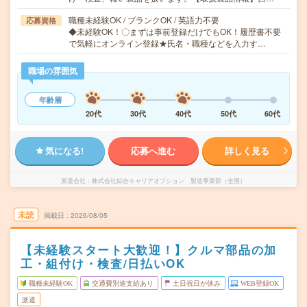
職種未経験OK / ブランクOK / 英語力不要
応募資格
◆未経験OK！〇まずは事前登録だけでもOK！履歴書不要
で気軽にオンライン登録★氏名・職種などを入力す…
職場の雰囲気
年齢層
20代
30代
40代
50代
60代
気になる!
応募へ進む
詳しく見る
派遣会社
株式会社綜合キャリアオプション 製造事業部（全国）
未読
掲載日
2026/08/05
【未経験スタート大歓迎！】クルマ部品の加
工・組付け・検査/日払いOK
職種未経験OK
交通費別途支給あり
土日祝日が休み
WEB登録OK
派遣