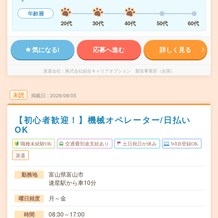
年齢層
20代
30代
40代
50代
60代
気になる!
応募へ進む
詳しく見る
派遣会社
株式会社綜合キャリアオプション 製造事業部（全国）
未読
掲載日
2026/08/05
【初心者歓迎！】機械オペレーター/日払い
OK
職種未経験OK
交通費別途支給あり
土日祝日が休み
WEB登録OK
派遣
富山県富山市
勤務地
速星駅から車10分
月～金
曜日頻度
08:30～17:00
時間