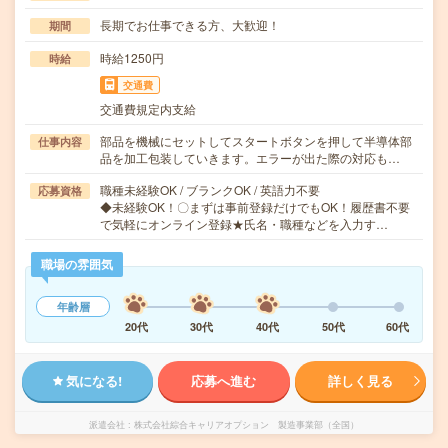
長期でお仕事できる方、大歓迎！
期間
時給1250円
時給
交通費
交通費規定内支給
部品を機械にセットしてスタートボタンを押して半導体部
仕事内容
品を加工包装していきます。エラーが出た際の対応も…
職種未経験OK / ブランクOK / 英語力不要
応募資格
◆未経験OK！〇まずは事前登録だけでもOK！履歴書不要
で気軽にオンライン登録★氏名・職種などを入力す…
職場の雰囲気
年齢層
20代
30代
40代
50代
60代
気になる!
応募へ進む
詳しく見る
派遣会社
株式会社綜合キャリアオプション 製造事業部（全国）