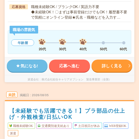
職種未経験OK / ブランクOK / 英語力不要
応募資格
◆未経験OK！〇まずは事前登録だけでもOK！履歴書不要
で気軽にオンライン登録★氏名・職種などを入力す…
職場の雰囲気
年齢層
20代
30代
40代
50代
60代
気になる!
応募へ進む
詳しく見る
派遣会社
株式会社綜合キャリアオプション 製造事業部（全国）
未読
掲載日
2026/08/05
【未経験でも活躍できる！】プラ部品の仕上
げ・外観検査/日払いOK
職種未経験OK
交通費別途支給あり
土日祝日が休み
WEB登録OK
派遣