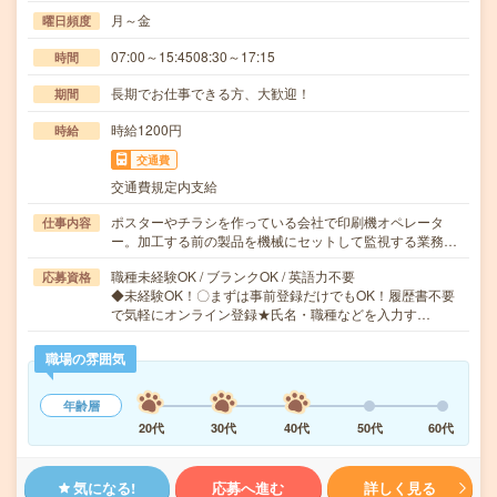
月～金
曜日頻度
07:00～15:4508:30～17:15
時間
長期でお仕事できる方、大歓迎！
期間
時給1200円
時給
交通費
交通費規定内支給
ポスターやチラシを作っている会社で印刷機オペレータ
仕事内容
ー。加工する前の製品を機械にセットして監視する業務…
職種未経験OK / ブランクOK / 英語力不要
応募資格
◆未経験OK！〇まずは事前登録だけでもOK！履歴書不要
で気軽にオンライン登録★氏名・職種などを入力す…
職場の雰囲気
年齢層
20代
30代
40代
50代
60代
気になる!
応募へ進む
詳しく見る