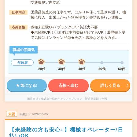
交通費規定内支給
医薬品製造のお仕事です。はかりを使って重さを測り、機
仕事内容
械に投入、出来上がった物を検査と袋詰めを行い運搬…
職種未経験OK / ブランクOK / 英語力不要
応募資格
◆未経験OK！〇まずは事前登録だけでもOK！履歴書不要
で気軽にオンライン登録★氏名・職種などを入力す…
職場の雰囲気
年齢層
20代
30代
40代
50代
60代
気になる!
応募へ進む
詳しく見る
派遣会社
株式会社綜合キャリアオプション 製造事業部（全国）
未読
掲載日
2026/08/05
【未経験の方も安心○】機械オペレーター/日
払いOK