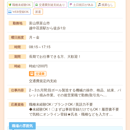
職種未経験OK
交通費別途支給あり
土日祝日が休み
残業なし
WEB登録OK
派遣
富山県富山市
勤務地
越中荏原駅から徒歩1分
月～金
曜日頻度
08:15～17:15
時間
長期でお仕事できる方、大歓迎！
期間
時給1200円
時給
交通費
交通費規定内支給
2～3カ月間:段ボール製造する機械の操作、検品、結束、パ
仕事内容
レット積み作業。その後営業職で勤務(取引先へ…
職種未経験OK / ブランクOK / 英語力不要
応募資格
◆未経験OK！〇まずは事前登録だけでもOK！履歴書不要
で気軽にオンライン登録★氏名・職種などを入力す…
職場の雰囲気