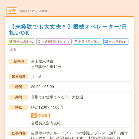
未読
掲載日
2026/08/05
【未経験でも大丈夫＊】機械オペレーター/日
払いOK
職種未経験OK
交通費別途支給あり
土日祝日が休み
WEB登録OK
派遣
富山県氷見市
勤務地
氷見駅から車14分
月～金
曜日頻度
20:00～05:00
時間
長期でお仕事できる方、大歓迎！
期間
時給1200～1500円
時給
交通費
交通費規定内支給
自動車のサンルーフフレームの製造、プレス・加工・組付
仕事内容
け・検査、軽い製品を扱います。【取扱製品情報】自…