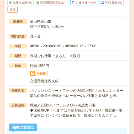
職種未経験OK
交通費別途支給あり
土日祝日が休み
WEB登録OK
派遣
富山県富山市
勤務地
越中八尾駅から車5分
月～金
曜日頻度
08:30～20:3020:30～08:3008:15～17:00
時間
長期でお仕事できる方、大歓迎！
期間
時給1350円
時給
交通費
交通費規定内支給
パソコンやスマートフォンの内部に使用されるコネクター
仕事内容
部品の製造の機械オペレーターのお仕事と原材料を機…
職種未経験OK / ブランクOK / 英語力不要
応募資格
◆未経験OK！〇まずは事前登録だけでもOK！履歴書不要
で気軽にオンライン登録★氏名・職種などを入力す…
職場の雰囲気