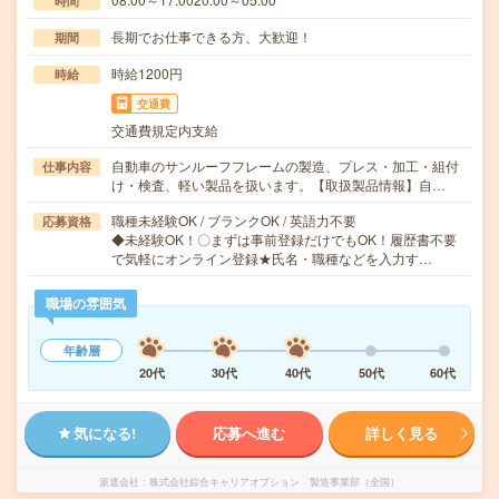
時間
長期でお仕事できる方、大歓迎！
期間
時給1200円
時給
交通費
交通費規定内支給
自動車のサンルーフフレームの製造、プレス・加工・組付
仕事内容
け・検査、軽い製品を扱います。【取扱製品情報】自…
職種未経験OK / ブランクOK / 英語力不要
応募資格
◆未経験OK！〇まずは事前登録だけでもOK！履歴書不要
で気軽にオンライン登録★氏名・職種などを入力す…
職場の雰囲気
年齢層
20代
30代
40代
50代
60代
気になる!
応募へ進む
詳しく見る
派遣会社
株式会社綜合キャリアオプション 製造事業部（全国）