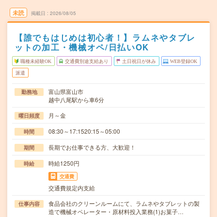
未読
掲載日
2026/08/05
【誰でもはじめは初心者！】ラムネやタブレ
ットの加工・機械オペ/日払いOK
職種未経験OK
交通費別途支給あり
土日祝日が休み
WEB登録OK
派遣
富山県富山市
勤務地
越中八尾駅から車6分
月～金
曜日頻度
08:30～17:1520:15～05:00
時間
長期でお仕事できる方、大歓迎！
期間
時給1250円
時給
交通費
交通費規定内支給
食品会社のクリーンルームにて、ラムネやタブレットの製
仕事内容
造で機械オペレーター・原材料投入業務(1)お菓子…