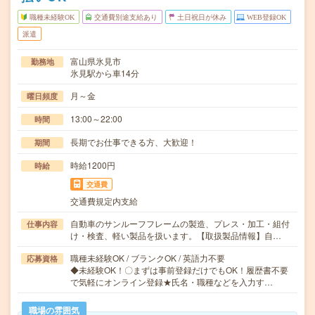
職種未経験OK
交通費別途支給あり
土日祝日が休み
WEB登録OK
派遣
富山県氷見市
勤務地
氷見駅から車14分
月～金
曜日頻度
13:00～22:00
時間
長期でお仕事できる方、大歓迎！
期間
時給1200円
時給
交通費
交通費規定内支給
自動車のサンルーフフレームの製造、プレス・加工・組付
仕事内容
け・検査、軽い製品を扱います。【取扱製品情報】自…
職種未経験OK / ブランクOK / 英語力不要
応募資格
◆未経験OK！〇まずは事前登録だけでもOK！履歴書不要
で気軽にオンライン登録★氏名・職種などを入力す…
職場の雰囲気