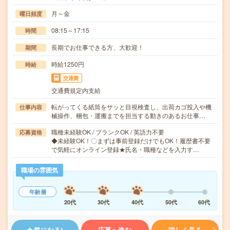
月～金
曜日頻度
08:15～17:15
時間
長期でお仕事できる方、大歓迎！
期間
時給1250円
時給
交通費
交通費規定内支給
転がってくる紙筒をサッと目視検査し、出荷カゴ投入や機
仕事内容
械操作、梱包・運搬までを担当する動きのあるお仕事…
職種未経験OK / ブランクOK / 英語力不要
応募資格
◆未経験OK！〇まずは事前登録だけでもOK！履歴書不要
で気軽にオンライン登録★氏名・職種などを入力す…
職場の雰囲気
年齢層
20代
30代
40代
50代
60代
気になる!
応募へ進む
詳しく見る