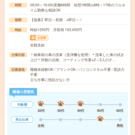
09:00～16:00(実働6時間 休憩1時間)※8時～17時のフルタ
時間
イム勤務も相談OK
【急募】即日～長期 ※即日～！
期間
時給1250円 月収例 150,000円
時給
交通費
全額支給
＊納車前の車の洗車（洗浄機を使用）＊洗車した車の拭き
仕事内容
上げ＊外観の点検、コーティング作業※2～3人のチ…
職種未経験OK / ブランクOK / パソコンスキル不要 / 英語力
応募資格
不要
立ち仕事に抵抗がない方
職場の雰囲気
年齢層
20代
30代
40代
50代
60代
男女比率
女性
男性