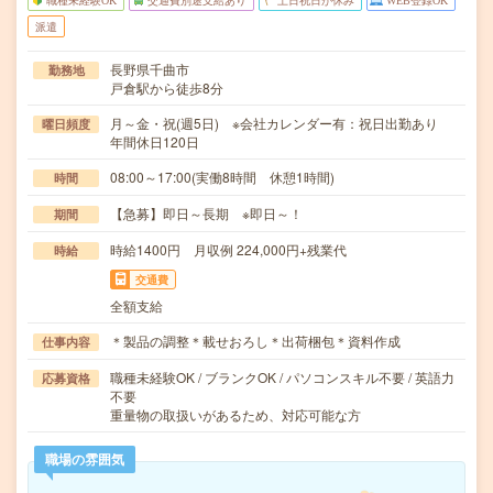
職種未経験OK
交通費別途支給あり
土日祝日が休み
WEB登録OK
派遣
長野県千曲市
勤務地
戸倉駅から徒歩8分
月～金・祝(週5日) ※会社カレンダー有：祝日出勤あり
曜日頻度
年間休日120日
08:00～17:00(実働8時間 休憩1時間)
時間
【急募】即日～長期 ※即日～！
期間
時給1400円 月収例 224,000円+残業代
時給
交通費
全額支給
＊製品の調整＊載せおろし＊出荷梱包＊資料作成
仕事内容
職種未経験OK / ブランクOK / パソコンスキル不要 / 英語力
応募資格
不要
重量物の取扱いがあるため、対応可能な方
職場の雰囲気