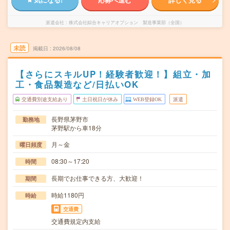
派遣会社
株式会社綜合キャリアオプション 製造事業部（全国）
未読
掲載日
2026/08/08
【さらにスキルUP！経験者歓迎！】組立・加
工・食品製造など/日払いOK
交通費別途支給あり
土日祝日が休み
WEB登録OK
派遣
長野県茅野市
勤務地
茅野駅から車18分
月～金
曜日頻度
08:30～17:20
時間
長期でお仕事できる方、大歓迎！
期間
時給1180円
時給
交通費
交通費規定内支給