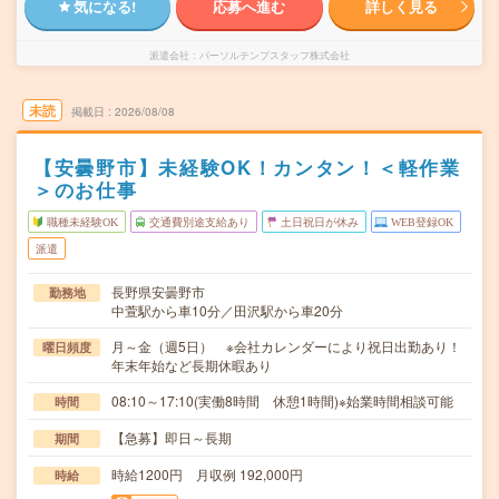
気になる!
応募へ進む
詳しく見る
派遣会社
パーソルテンプスタッフ株式会社
未読
掲載日
2026/08/08
【安曇野市】未経験OK！カンタン！＜軽作業
＞のお仕事
職種未経験OK
交通費別途支給あり
土日祝日が休み
WEB登録OK
派遣
長野県安曇野市
勤務地
中萱駅から車10分／田沢駅から車20分
月～金（週5日） ※会社カレンダーにより祝日出勤あり！
曜日頻度
年末年始など長期休暇あり
08:10～17:10(実働8時間 休憩1時間)※始業時間相談可能
時間
【急募】即日～長期
期間
時給1200円 月収例 192,000円
時給