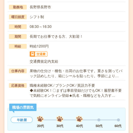
長野県長野市
勤務地
シフト制
曜日頻度
08:30～16:30
時間
長期でお仕事できる方、大歓迎！
期間
時給1200円
時給
交通費
交通費規定内支給
果物の仕分け・梱包・出荷のお仕事です。重さを測ってパ
仕事内容
ック詰めしたり、箱にシールを貼ったり。季節により…
職種未経験OK / ブランクOK / 英語力不要
応募資格
◆未経験OK！〇まずは事前登録だけでもOK！履歴書不要
で気軽にオンライン登録★氏名・職種などを入力す…
職場の雰囲気
年齢層
20代
30代
40代
50代
60代