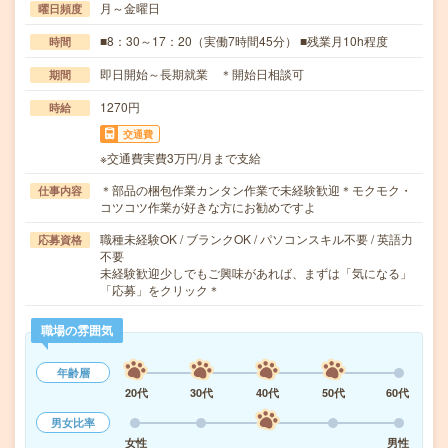
月～金曜日
曜日頻度
■8：30～17：20（実働7時間45分） ■残業月10h程度
時間
即日開始～長期就業 ＊開始日相談可
期間
1270円
時給
交通費
※交通費実費3万円/月まで支給
＊部品の梱包作業カンタン作業で未経験歓迎＊モクモク・
仕事内容
コツコツ作業が好きな方にお勧めですよ
職種未経験OK / ブランクOK / パソコンスキル不要 / 英語力
応募資格
不要
未経験歓迎少しでもご興味があれば、まずは「気になる」
「応募」をクリック＊
職場の雰囲気
年齢層
20代
30代
40代
50代
60代
男女比率
女性
男性