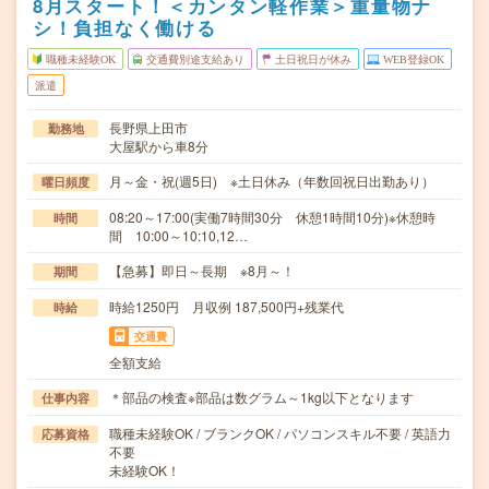
8月スタート！＜カンタン軽作業＞重量物ナ
シ！負担なく働ける
職種未経験OK
交通費別途支給あり
土日祝日が休み
WEB登録OK
派遣
長野県上田市
勤務地
大屋駅から車8分
月～金・祝(週5日) ※土日休み（年数回祝日出勤あり）
曜日頻度
08:20～17:00(実働7時間30分 休憩1時間10分)※休憩時
時間
間 10:00～10:10,12…
【急募】即日～長期 ※8月～！
期間
時給1250円 月収例 187,500円+残業代
時給
交通費
全額支給
＊部品の検査※部品は数グラム～1kg以下となります
仕事内容
職種未経験OK / ブランクOK / パソコンスキル不要 / 英語力
応募資格
不要
未経験OK！