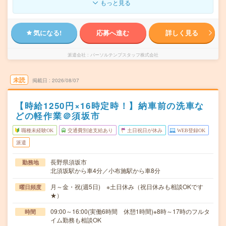
もっと見る
気になる!
応募へ進む
詳しく見る
派遣会社
パーソルテンプスタッフ株式会社
未読
掲載日
2026/08/07
【時給1250円×16時定時！】納車前の洗車な
どの軽作業＠須坂市
職種未経験OK
交通費別途支給あり
土日祝日が休み
WEB登録OK
派遣
長野県須坂市
勤務地
北須坂駅から車4分／小布施駅から車8分
月～金・祝(週5日) ※土日休み（祝日休みも相談OKです
曜日頻度
★）
09:00～16:00(実働6時間 休憩1時間)※8時～17時のフルタ
時間
イム勤務も相談OK