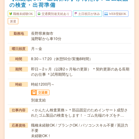
の検査・出荷準備
職種未経験OK
交通費別途支給あり
土日祝日が休み
WEB登録OK
派遣
長野県東御市
勤務地
滋野駅から車10分
月～金
曜日頻度
8:30～17:20（休憩50分/実働8時間）
時間
即日～2ヶ月（以降2ヶ月毎の更新） ＊契約更新のある長期
期間
のお仕事 ＊試用期間なし
時給1200円～
時給
交通費
別途支給
＜かんたん検査業務＞＊部品固定のためインサート成型さ
仕事内容
れたゴム製品の検査をします！・ゴム先端のキズをチ…
職種未経験OK / ブランクOK / パソコンスキル不要 / 英語力
応募資格
不要
未経験OK！