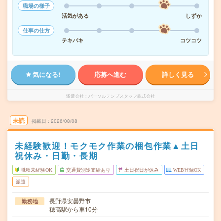
職場の様子
活気がある
しずか
仕事の仕方
テキパキ
コツコツ
気になる!
応募へ進む
詳しく見る
派遣会社
パーソルテンプスタッフ株式会社
未読
掲載日
2026/08/08
未経験歓迎！モクモク作業の梱包作業▲土日
祝休み・日勤・長期
職種未経験OK
交通費別途支給あり
土日祝日が休み
WEB登録OK
派遣
長野県安曇野市
勤務地
穂高駅から車10分