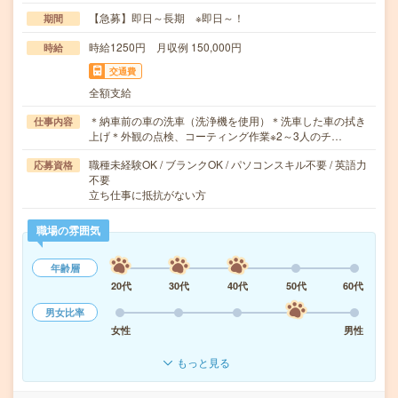
【急募】即日～長期 ※即日～！
期間
時給1250円 月収例 150,000円
時給
交通費
全額支給
＊納車前の車の洗車（洗浄機を使用）＊洗車した車の拭き
仕事内容
上げ＊外観の点検、コーティング作業※2～3人のチ…
職種未経験OK / ブランクOK / パソコンスキル不要 / 英語力
応募資格
不要
立ち仕事に抵抗がない方
職場の雰囲気
年齢層
20代
30代
40代
50代
60代
男女比率
女性
男性
もっと見る