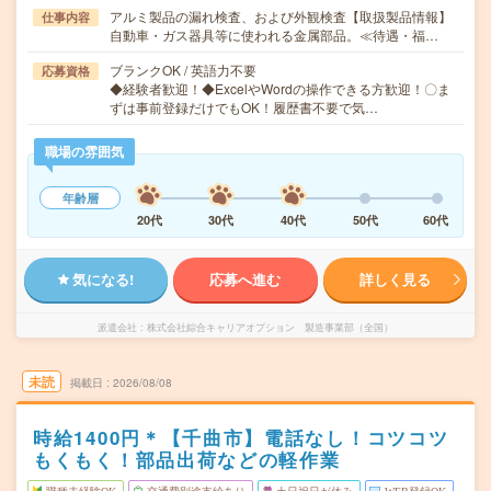
アルミ製品の漏れ検査、および外観検査【取扱製品情報】
仕事内容
自動車・ガス器具等に使われる金属部品。≪待遇・福…
ブランクOK / 英語力不要
応募資格
◆経験者歓迎！◆ExcelやWordの操作できる方歓迎！〇ま
ずは事前登録だけでもOK！履歴書不要で気…
職場の雰囲気
年齢層
20代
30代
40代
50代
60代
気になる!
応募へ進む
詳しく見る
派遣会社
株式会社綜合キャリアオプション 製造事業部（全国）
未読
掲載日
2026/08/08
時給1400円＊【千曲市】電話なし！コツコツ
もくもく！部品出荷などの軽作業