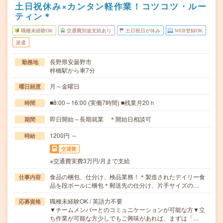
土日祝休み×カンタン軽作業！コツコツ・ルー
ティン＊
職種未経験OK
交通費別途支給あり
土日祝日が休み
WEB登録OK
派遣
長野県安曇野市
勤務地
梓橋駅から車7分
月～金曜日
曜日頻度
■8:00～16:00 (実働7時間) ■残業月20ｈ
時間
即日開始～長期就業 ＊開始日相談可
期間
1200円 ～
時給
交通費
※交通費実費3万円/月まで支給
食品の梱包、仕分け、検品業務！＊製造されたデイリー食
仕事内容
品を段ボールに梱包＊郵送先の仕分け、片手サイズの…
職種未経験OK / 英語力不要
応募資格
▼チームメンバーとのコミュニケーションが可能な方▼立
ち作業が可能な方少しでもご興味があれば、まずは「…