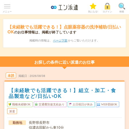
メニュー
気になる!
ログイン
検索
【未経験でも活躍できる！】点眼薬容器の洗浄補助/日払い
OK
のお仕事情報は、掲載が終了しています
掲載時の情報は、
ページ下部
からご覧いただけます。
お探しの条件に近い派遣のお仕事
未読
掲載日
2026/08/08
【未経験でも活躍できる！】組立・加工・食
品製造など/日払いOK
職種未経験OK
交通費別途支給あり
土日祝日が休み
WEB登録OK
派遣
長野県長野市
勤務地
信濃吉田駅から車10分