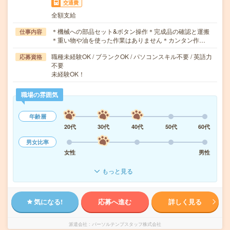
交通費
全額支給
＊機械への部品セット&ボタン操作＊完成品の確認と運搬
仕事内容
＊重い物や油を使った作業はありません＊カンタン作…
職種未経験OK / ブランクOK / パソコンスキル不要 / 英語力
応募資格
不要
未経験OK！
職場の雰囲気
年齢層
20代
30代
40代
50代
60代
男女比率
女性
男性
もっと見る
気になる!
応募へ進む
詳しく見る
派遣会社
パーソルテンプスタッフ株式会社