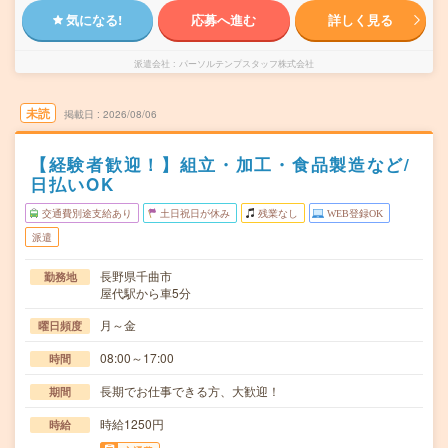
気になる!
応募へ進む
詳しく見る
派遣会社
パーソルテンプスタッフ株式会社
未読
掲載日
2026/08/06
【経験者歓迎！】組立・加工・食品製造など/
日払いOK
交通費別途支給あり
土日祝日が休み
残業なし
WEB登録OK
派遣
長野県千曲市
勤務地
屋代駅から車5分
月～金
曜日頻度
08:00～17:00
時間
長期でお仕事できる方、大歓迎！
期間
時給1250円
時給