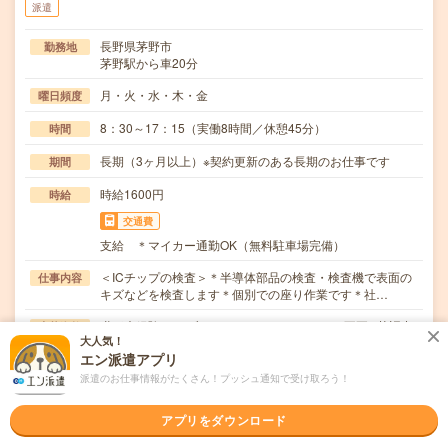
派遣
長野県茅野市
勤務地
茅野駅から車20分
月・火・水・木・金
曜日頻度
8：30～17：15（実働8時間／休憩45分）
時間
長期（3ヶ月以上）※契約更新のある長期のお仕事です
期間
時給1600円
時給
交通費
支給 ＊マイカー通勤OK（無料駐車場完備）
＜ICチップの検査＞＊半導体部品の検査・検査機で表面の
仕事内容
キズなどを検査します＊個別での座り作業です＊社…
職種未経験OK / ブランクOK / パソコンスキル不要 / 英語力
応募資格
大人気！
不要
エン派遣アプリ
不問
派遣のお仕事情報がたくさん！プッシュ通知で受け取ろう！
職場の雰囲気
アプリをダウンロード
年齢層