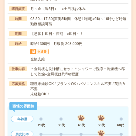
月～金（週5日） ※土日祝お休み
曜日頻度
08:30～17:30(実働8時間 休憩1時間)※9時～16時など時短
時間
勤務相談可能！
【急募】即日～長期 ※即日～！
期間
時給1300円 月収例 208,000円
時給
交通費
全額支給
＊金属板を洗浄槽にセット＊シャワーで洗浄＊乾燥機へ移
仕事内容
して乾燥※金属板は約5kg程度
職種未経験OK / ブランクOK / パソコンスキル不要 / 英語力
応募資格
不要
未経験OK！
職場の雰囲気
年齢層
20代
30代
40代
50代
60代
男女比率