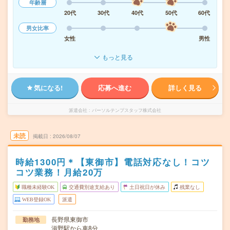
年齢層
20代
30代
40代
50代
60代
男女比率
女性
男性
もっと見る
気になる!
応募へ進む
詳しく見る
派遣会社
パーソルテンプスタッフ株式会社
未読
掲載日
2026/08/07
時給1300円＊【東御市】電話対応なし！コツ
コツ業務！月給20万
職種未経験OK
交通費別途支給あり
土日祝日が休み
残業なし
WEB登録OK
派遣
長野県東御市
勤務地
滋野駅から車8分