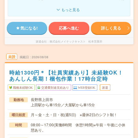
もっと見る
気になる!
応募へ進む
詳しく見る
派遣会社
株式会社メイテックキャスト 松本営業所
未読
掲載日
2026/08/08
時給1300円＊【社員実績あり】未経験OK！
あんしん長期！梱包作業！17時台定時
職種未経験OK
交通費別途支給あり
WEB登録OK
派遣
長野県上田市
勤務地
上田駅から車15分／大屋駅から車15分
月～金・土・日・祝(週5日) ※週休2日のシフト制！
曜日頻度
08:00～17:00(実働8時間 休憩1時間)※午前・午後に小休
時間
憩あり。