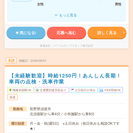
女性
男性
もっと見る
気になる!
応募へ進む
詳しく見る
派遣会社
パーソルテンプスタッフ株式会社
未読
掲載日
2026/08/07
【未経験歓迎】時給1250円！あんしん長期！
車両の点検・洗車作業
職種未経験OK
交通費別途支給あり
土日祝日が休み
WEB登録OK
派遣
長野県須坂市
勤務地
北須坂駅から車4分／小布施駅から車8分
月～金・祝(週5日) ※土日休み（祝日休みも相談OKです
曜日頻度
★）