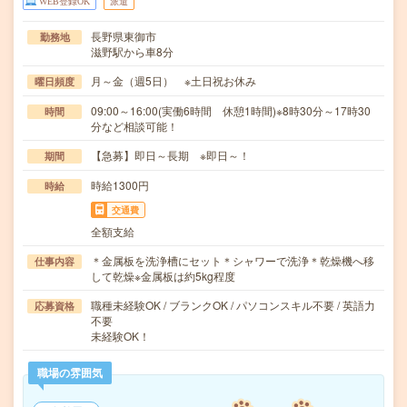
WEB登録OK
派遣
長野県東御市
勤務地
滋野駅から車8分
月～金（週5日） ※土日祝お休み
曜日頻度
09:00～16:00(実働6時間 休憩1時間)※8時30分～17時30
時間
分など相談可能！
【急募】即日～長期 ※即日～！
期間
時給1300円
時給
交通費
全額支給
＊金属板を洗浄槽にセット＊シャワーで洗浄＊乾燥機へ移
仕事内容
して乾燥※金属板は約5kg程度
職種未経験OK / ブランクOK / パソコンスキル不要 / 英語力
応募資格
不要
未経験OK！
職場の雰囲気