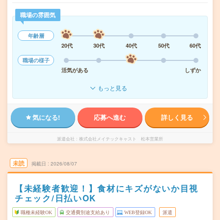
職場の雰囲気
年齢層
20代
30代
40代
50代
60代
職場の様子
活気がある
しずか
もっと見る
気になる!
応募へ進む
詳しく見る
派遣会社
株式会社メイテックキャスト 松本営業所
未読
掲載日
2026/08/07
【未経験者歓迎！】食材にキズがないか目視
チェック/日払いOK
職種未経験OK
交通費別途支給あり
WEB登録OK
派遣