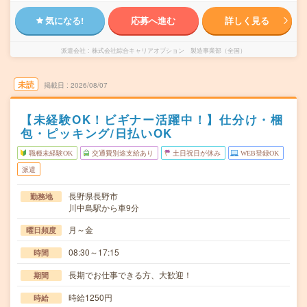
気になる!
応募へ進む
詳しく見る
派遣会社
株式会社綜合キャリアオプション 製造事業部（全国）
未読
掲載日
2026/08/07
【未経験OK！ビギナー活躍中！】仕分け・梱
包・ピッキング/日払いOK
職種未経験OK
交通費別途支給あり
土日祝日が休み
WEB登録OK
派遣
長野県長野市
勤務地
川中島駅から車9分
月～金
曜日頻度
08:30～17:15
時間
長期でお仕事できる方、大歓迎！
期間
時給1250円
時給