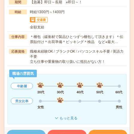
【急募】即日～長期 ※即日～！
期間
時給1300円～1400円
時給
交通費
全額支給
＊梱包（緩衝材で製品ひとつずつ梱包して頂きます）＊伝
仕事内容
票貼付け＊出荷準備＊ピッキング＊検品 など※最大…
職種未経験OK / ブランクOK / パソコンスキル不要 / 英語力
応募資格
不要
立ち仕事や重量物の取り扱いに抵抗がない方！
職場の雰囲気
年齢層
20代
30代
40代
50代
60代
男女比率
女性
男性
もっと見る