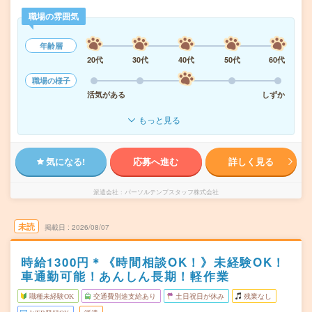
職場の雰囲気
年齢層
20代
30代
40代
50代
60代
職場の様子
活気がある
しずか
もっと見る
気になる!
応募へ進む
詳しく見る
派遣会社
パーソルテンプスタッフ株式会社
未読
掲載日
2026/08/07
時給1300円＊《時間相談OK！》未経験OK！
車通勤可能！あんしん長期！軽作業
職種未経験OK
交通費別途支給あり
土日祝日が休み
残業なし