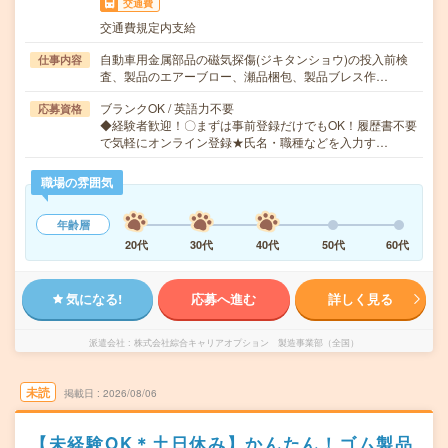
交通費
交通費規定内支給
自動車用金属部品の磁気探傷(ジキタンショウ)の投入前検
仕事内容
査、製品のエアーブロー、瀬品梱包、製品ブレス作…
ブランクOK / 英語力不要
応募資格
◆経験者歓迎！〇まずは事前登録だけでもOK！履歴書不要
で気軽にオンライン登録★氏名・職種などを入力す…
職場の雰囲気
年齢層
20代
30代
40代
50代
60代
気になる!
応募へ進む
詳しく見る
派遣会社
株式会社綜合キャリアオプション 製造事業部（全国）
未読
掲載日
2026/08/06
【未経験OK＊土日休み】かんたん！ゴム製品