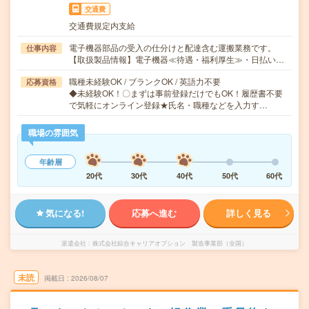
交通費
交通費規定内支給
電子機器部品の受入の仕分けと配達含む運搬業務です。
仕事内容
【取扱製品情報】電子機器≪待遇・福利厚生≫・日払い…
職種未経験OK / ブランクOK / 英語力不要
応募資格
◆未経験OK！〇まずは事前登録だけでもOK！履歴書不要
で気軽にオンライン登録★氏名・職種などを入力す…
職場の雰囲気
年齢層
20代
30代
40代
50代
60代
気になる!
応募へ進む
詳しく見る
派遣会社
株式会社綜合キャリアオプション 製造事業部（全国）
未読
掲載日
2026/08/07