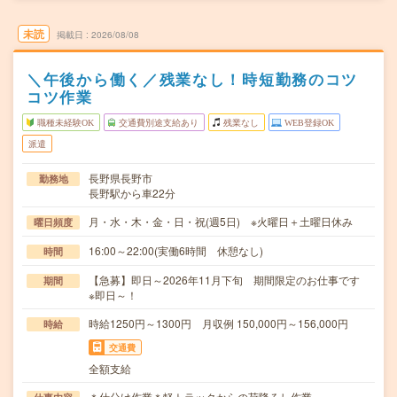
未読
掲載日
2026/08/08
＼午後から働く／残業なし！時短勤務のコツ
コツ作業
職種未経験OK
交通費別途支給あり
残業なし
WEB登録OK
派遣
長野県長野市
勤務地
長野駅から車22分
月・水・木・金・日・祝(週5日) ※火曜日＋土曜日休み
曜日頻度
16:00～22:00(実働6時間 休憩なし)
時間
【急募】即日～2026年11月下旬 期間限定のお仕事です
期間
※即日～！
時給1250円～1300円 月収例 150,000円～156,000円
時給
交通費
全額支給
＊仕分け作業＊軽トラックからの荷降ろし作業