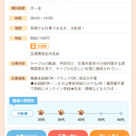
月～金
曜日頻度
08:00～16:50
時間
長期でお仕事できる方、大歓迎！
期間
時給1160円
時給
交通費
交通費規定内支給
ケーブルの配線、半田付け、圧着作業等その他付随する業
仕事内容
務図面を見て、ケーブルが正しい位置に接続されてい…
職種未経験OK / ブランクOK / 英語力不要
応募資格
◆未経験OK！〇まずは事前登録だけでもOK！履歴書不要
で気軽にオンライン登録★氏名・職種などを入力す…
職場の雰囲気
年齢層
20代
30代
40代
50代
60代
気になる!
応募へ進む
詳しく見る