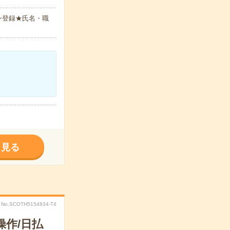
ン登録★氏名・職
く見る
No.SCOTH5154834-T4
作/日払