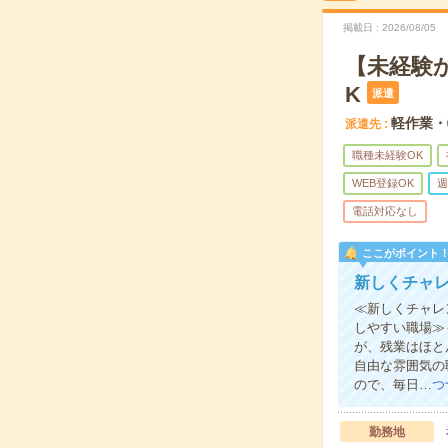
掲載日
2026/08/05
【未経験
K
派遣
軽作業・
派遣先
職種未経験OK
WEB登録OK
週
電話対応なし
ここがポイント
新しくチャ
≪新しくチャレ
しやすい職場≫
が、残業はほと
自由な雰囲気の
ので、毎日…
つ
勤務地