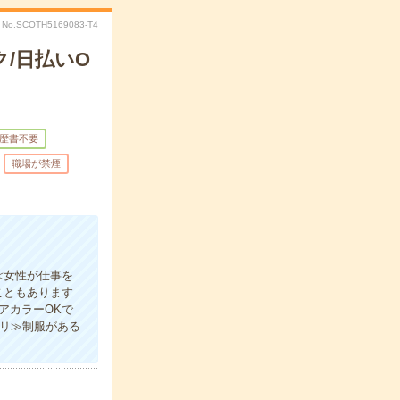
No.SCOTH5169083-T4
/日払いO
歴書不要
職場が禁煙
≪女性が仕事を
こともあります
アカラーOKで
アリ≫制服がある