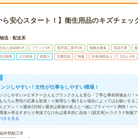
から安心スタート！】衛生用品のキズチェック
物流・配送系
社会人未経験OK
ブランクOK
既卒第二新卒OK
複数名募集
英語不要
履
5日勤務
土日祝休
残業少
交費支給
制服
社食/補助あり
日払いOK
！
レンジしやすい！女性が仕事をしやすい職場！
ンジしやすい≫ビギナーさんもブランクさんも安心・丁寧な事前研修あり！
もちろん男性の応募も歓迎！≪無理なく働ける≫場合によってはお願いする
んどナシ！≪週休2日制≫週末は家族や友人と一緒にプライベート満喫！≪ヘ
職場≫明るすぎたり奇抜でなければ基本的に自由！(規定有)≪ラクラク制服
づきを見る
福井県鯖江市