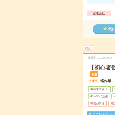
派遣会社
気
未読
掲載日
2026/08/05
【初心者
派遣
軽作業・
派遣先
職種未経験OK
40～50代活躍
職場が禁煙
電
ここがポイント