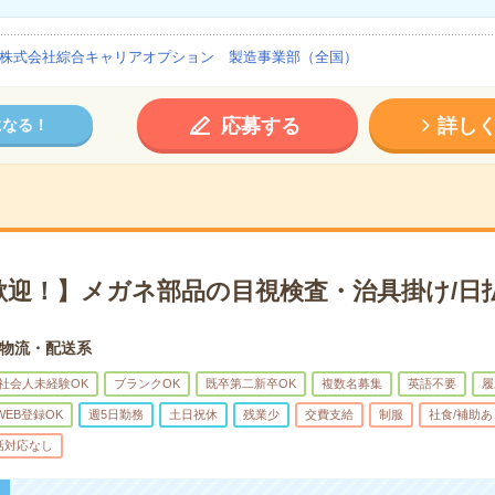
株式会社綜合キャリアオプション 製造事業部（全国）
応募する
詳し
になる！
歓迎！】メガネ部品の目視検査・治具掛け/日
物流・配送系
社会人未経験OK
ブランクOK
既卒第二新卒OK
複数名募集
英語不要
履
WEB登録OK
週5日勤務
土日祝休
残業少
交費支給
制服
社食/補助あ
話対応なし
！