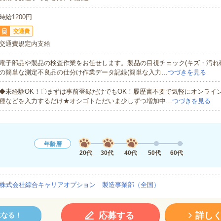
時給1200円
交通費
交通費規定内支給
電子部品や製品の検査作業をお任せします。製品の目視チェック(キズ・汚れ
の簡単な測定不良品の仕分け作業データ記録(簡単な入力…
つづきを見る
◆未経験OK！〇まずは事前登録だけでもOK！履歴書不要で気軽にオンライ
種などを入力するだけ★オシゴトただいま少しずつ増加中…
つづきを見る
年齢層
20代
30代
40代
50代
60代
株式会社綜合キャリアオプション 製造事業部（全国）
応募する
詳し
になる！