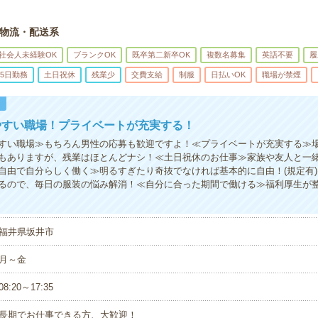
物流・配送系
社会人未経験OK
ブランクOK
既卒第二新卒OK
複数名募集
英語不要
履
5日勤務
土日祝休
残業少
交費支給
制服
日払いOK
職場が禁煙
！
やすい職場！プライベートが充実する！
すい職場≫もちろん男性の応募も歓迎ですよ！≪プライベートが充実する≫
もありますが、残業はほとんどナシ！≪土日祝休のお仕事≫家族や友人と一
自由で自分らしく働く≫明るすぎたり奇抜でなければ基本的に自由！(規定有
るので、毎日の服装の悩み解消！≪自分に合った期間で働ける≫福利厚生が
福井県坂井市
月～金
08:20～17:35
長期でお仕事できる方、大歓迎！