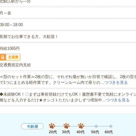
北鯖江駅から---分
月～金
09:00～18:00
長期でお仕事できる方、大歓迎！
時給1065円
交通費
交通費規定内支給
≪型のセット作業≫2枚の型に、それぞれ傷が無いか目視で確認し、2枚の型
で1つにまとめる軽作業です。クリーンルーム内で座りの…
つづきを見る
◆未経験OK！〇まずは事前登録だけでもOK！履歴書不要で気軽にオンライ
種などを入力するだけ★オシゴトただいま少しずつ増加中…
つづきを見る
年齢層
20代
30代
40代
50代
60代