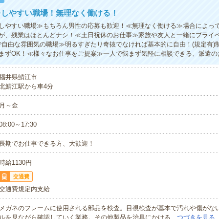
をしやすい職場！無理なく働ける！
しやすい職場≫もちろん男性の応募も歓迎！≪無理なく働ける≫場合によっ
が、残業はほとんどナシ！≪土日祝休のお仕事≫家族や友人と一緒にプライ
で自由な雰囲気の職場≫明るすぎたり奇抜でなければ基本的に自由！(規定有)
まずOK！≪様々なお仕事をご提案≫一人で悩まず気軽に相談できる、派遣の
福井県鯖江市
北鯖江駅から車4分
月～金
08:00～17:30
長期でお仕事できる方、大歓迎！
時給1130円
交通費
交通費規定内支給
メガネのフレームに使用される部品を検査。目視検査が基本で汚れや傷がな
ルを見ながら確認していく業務。その他製品を治具にかける…
つづきを見る