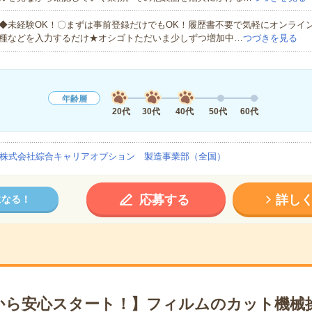
◆未経験OK！〇まずは事前登録だけでもOK！履歴書不要で気軽にオンライ
種などを入力するだけ★オシゴトただいま少しずつ増加中…
つづきを見る
年齢層
20代
30代
40代
50代
60代
株式会社綜合キャリアオプション 製造事業部（全国）
応募する
詳し
になる！
から安心スタート！】フィルムのカット機械操