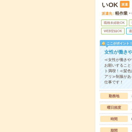
いOK
派遣
軽作業・
派遣先
職種未経験OK
WEB登録OK
週
ここがポイント
女性が働き
≪女性が働きや
お願いすること
ト満喫！≪髪色
アリ≫制服があ
仕事です！
勤務地
曜日頻度
時間
期間