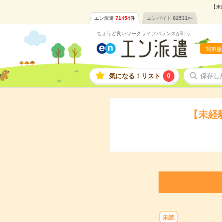
【未
エン派遣
71454
件
エンバイト
82531
件
ちょうど良いワークライフバランスが叶う
関東版
気になる！リスト
0
保存し
【未経
未読