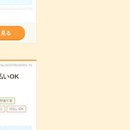
く見る
No.SCOTH5194501-T4
払いOK
歴書不要
り
日払いOK