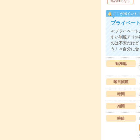
電話対応なし
ここがポイント
プライベー
≪プライベート
すい制服アリ≫
のは不安だけど
う！≪自分に合
勤務地
曜日頻度
時間
期間
時給