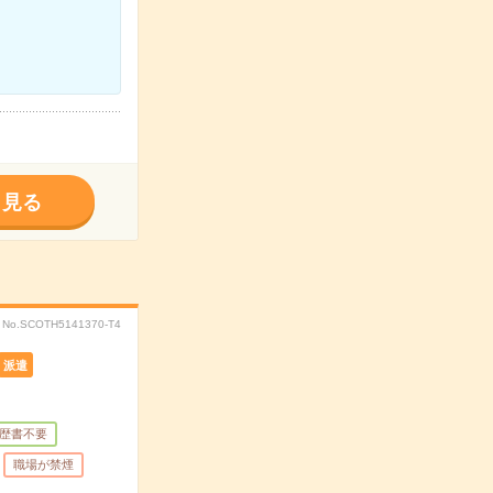
く見る
No.SCOTH5141370-T4
派遣
歴書不要
職場が禁煙