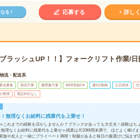
応募する
詳し
になる！
×ブラッシュUP！！】フォークリフト作業/日
物流・配送系
数名募集
英語不要
履歴書不要
WEB登録OK
週5日勤務
土日祝休
交
が禁煙
電話対応なし
！
中！無理なくお給料に残業代を上乗せ！
≫これまでの経験を活かしませんか？ブランクがあっても大丈夫！経験はち
≪無理なくお給料に残業代を上乗せ≫残業は月20時間未満で、ほどよく稼げ
家族や友人と一緒にプライベート満喫！制服があると毎日の服選びに悩まずO