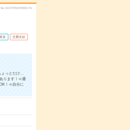
No.SCOTH5205683-T4
業多
交費支給
ちょっとだけ…
上あります！≪週
OK！≪自分に