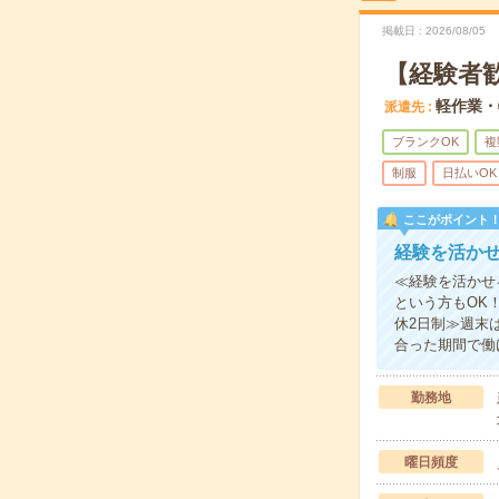
掲載日
2026/08/05
【経験者
軽作業・
派遣先
ブランクOK
複
制服
日払いOK
ここがポイント
経験を活か
≪経験を活かせ
という方もOK
休2日制≫週末
合った期間で働
勤務地
曜日頻度