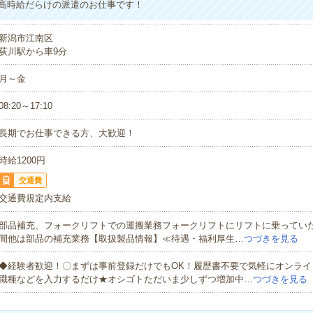
高時給だらけの派遣のお仕事です！
新潟市江南区
荻川駅から車9分
月～金
08:20～17:10
長期でお仕事できる方、大歓迎！
時給1200円
交通費
交通費規定内支給
部品補充、フォークリフトでの運搬業務フォークリフトにリフトに乗っていた
間他は部品の補充業務【取扱製品情報】≪待遇・福利厚生…
つづきを見る
◆経験者歓迎！〇まずは事前登録だけでもOK！履歴書不要で気軽にオンライ
職種などを入力するだけ★オシゴトただいま少しずつ増加中…
つづきを見る