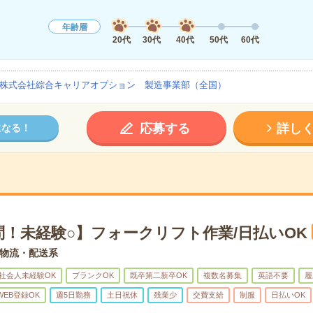
年齢層
20代
30代
40代
50代
60代
株式会社綜合キャリアオプション 製造事業部（全国）
応募する
詳し
になる！
問！未経験○】フォークリフト作業/日払いOK
物流・配送系
社会人未経験OK
ブランクOK
既卒第二新卒OK
複数名募集
英語不要
履
WEB登録OK
週5日勤務
土日祝休
残業少
交費支給
制服
日払いOK