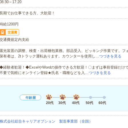
08:30～17:20
長期でお仕事できる方、大歓迎！
時給1200円
交通費
交通費規定内支給
露光装置の調整、検査・出荷梱包業務。部品受入、ピッキング作業です。フ
保有者は、2tトラック運転あります。カウンターを使用し…
つづきを見る
◆経験者歓迎！◆ExcelやWordの操作できる方歓迎！〇まずは事前登録だけ
不要で気軽にオンライン登録★氏名・職種などを入…
つづきを見る
年齢層
20代
30代
40代
50代
60代
株式会社綜合キャリアオプション 製造事業部（全国）