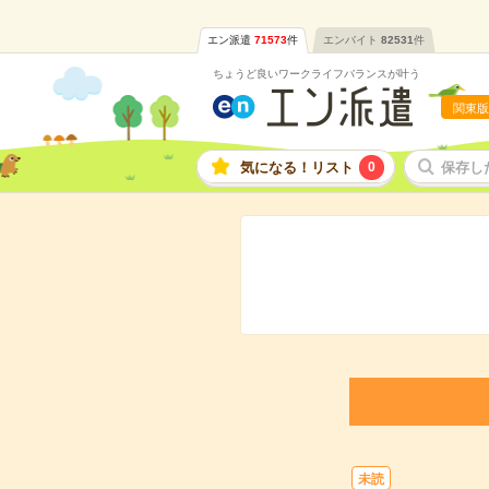
エン派遣
71573
件
エンバイト
82531
件
ちょうど良いワークライフバランスが叶う
関東版
気になる！リスト
0
保存し
未読