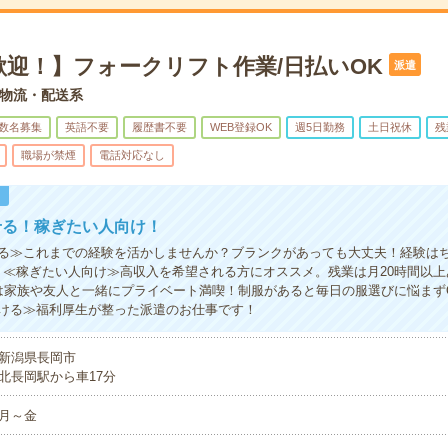
歓迎！】フォークリフト作業/日払いOK
派遣
物流・配送系
数名募集
英語不要
履歴書不要
WEB登録OK
週5日勤務
土日祝休
残
職場が禁煙
電話対応なし
！
せる！稼ぎたい人向け！
る≫これまでの経験を活かしませんか？ブランクがあっても大丈夫！経験は
！≪稼ぎたい人向け≫高収入を希望される方にオススメ。残業は月20時間以
は家族や友人と一緒にプライベート満喫！制服があると毎日の服選びに悩まず
ける≫福利厚生が整った派遣のお仕事です！
新潟県長岡市
北長岡駅から車17分
月～金