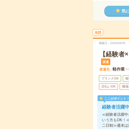
気
未読
掲載日
2026/08/05
【経験者
派遣
軽作業・
派遣先
ブランクOK
複
日払いOK
職場
ここがポイント
経験者活躍
≪経験者活躍中
いう方もOK！
二日制≫週末は