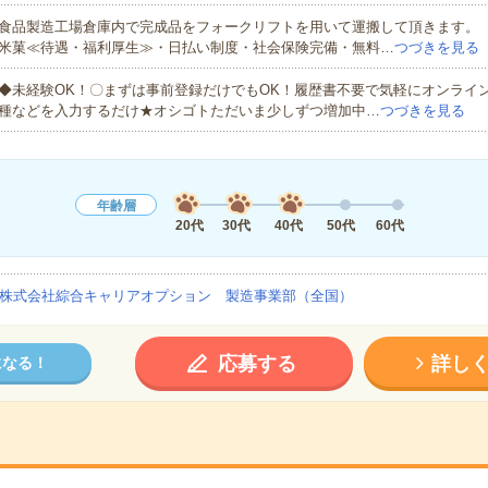
食品製造工場倉庫内で完成品をフォークリフトを用いて運搬して頂きます。
米菓≪待遇・福利厚生≫・日払い制度・社会保険完備・無料…
つづきを見る
◆未経験OK！〇まずは事前登録だけでもOK！履歴書不要で気軽にオンライ
種などを入力するだけ★オシゴトただいま少しずつ増加中…
つづきを見る
年齢層
20代
30代
40代
50代
60代
株式会社綜合キャリアオプション 製造事業部（全国）
応募する
詳し
になる！