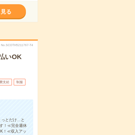
く見る
No.SCOTH5211767-T4
払いOK
費支給
制服
ょっとだけ…と
ます！≪完全週休
K！≪収入アッ