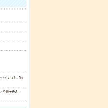
だくのは1～2時
ン登録★氏名・