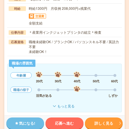
時給1300円 月収例 208,000円+残業代
時給
交通費
全額支給
＊産業用インクジェットプリンタの組立＊検査
仕事内容
職種未経験OK / ブランクOK / パソコンスキル不要 / 英語力
応募資格
不要
未経験OK！
職場の雰囲気
年齢層
20代
30代
40代
50代
60代
職場の様子
活気がある
しずか
もっと見る
気になる!
応募へ進む
詳しく見る