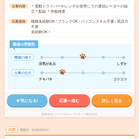
＊電動ドライバーやレンチを使用しての通信レーダーの組
仕事内容
立＊配線 ＊外観検査
職種未経験OK / ブランクOK / パソコンスキル不要 / 英語力
応募資格
不要
未経験OK！
職場の雰囲気
職場の様子
活気がある
しずか
仕事の仕方
テキパキ
コツコツ
気になる!
応募へ進む
詳しく見る
派遣会社
パーソルテンプスタッフ株式会社
未読
掲載日
2026/08/07