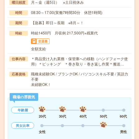
月～金（週5日） ※土日祝休み
曜日頻度
08:30～17:00(実働7時間30分 休憩1時間)
時間
【急募】即日～長期 ※8月～！
期間
時給1450円 月収例 217,500円+残業代
時給
交通費
全額支給
＊商品受け入れ業務・保管庫への移動（ハンドフォーク使
仕事内容
用）＊ピッキング ＊巻き取り・巻き返し作業＊搬送…
職種未経験OK / ブランクOK / パソコンスキル不要 / 英語力
応募資格
不要
未経験OK！
職場の雰囲気
年齢層
20代
30代
40代
50代
60代
男女比率
女性
男性