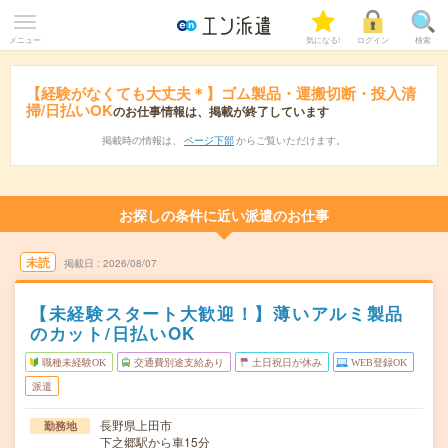
メニュー
気になる!
ログイン
検索
【経験がなくても大丈夫＊】ゴム製品・運搬切断・投入清
掃/日払いOK
のお仕事情報は、掲載が終了しています
掲載時の情報は、
ページ下部
からご覧いただけます。
お探しの条件に近い派遣のお仕事
未読
掲載日
2026/08/07
【未経験スタート大歓迎！】薄いアルミ製品
のカット/日払いOK
職種未経験OK
交通費別途支給あり
土日祝日が休み
WEB登録OK
派遣
長野県上田市
勤務地
下之郷駅から車15分