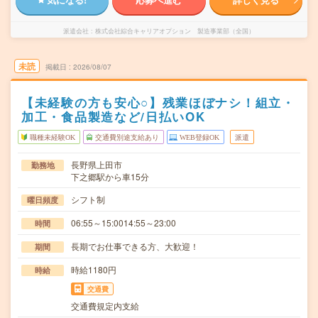
派遣会社
株式会社綜合キャリアオプション 製造事業部（全国）
未読
掲載日
2026/08/07
【未経験の方も安心○】残業ほぼナシ！組立・
加工・食品製造など/日払いOK
職種未経験OK
交通費別途支給あり
WEB登録OK
派遣
長野県上田市
勤務地
下之郷駅から車15分
シフト制
曜日頻度
06:55～15:0014:55～23:00
時間
長期でお仕事できる方、大歓迎！
期間
時給1180円
時給
交通費
交通費規定内支給