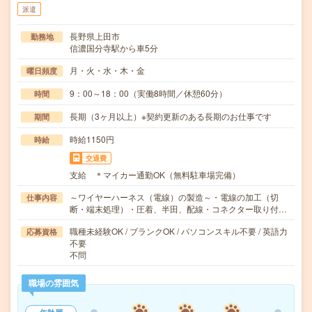
派遣
長野県上田市
勤務地
信濃国分寺駅から車5分
月・火・水・木・金
曜日頻度
9：00～18：00（実働8時間／休憩60分）
時間
長期（3ヶ月以上）※契約更新のある長期のお仕事です
期間
時給1150円
時給
交通費
支給 ＊マイカー通勤OK（無料駐車場完備）
～ワイヤーハーネス（電線）の製造～・電線の加工（切
仕事内容
断・端末処理）・圧着、半田、配線・コネクター取り付…
職種未経験OK / ブランクOK / パソコンスキル不要 / 英語力
応募資格
不要
不問
職場の雰囲気