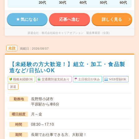
20代
30代
40代
50代
60代
気になる!
応募へ進む
詳しく見る
派遣会社
株式会社綜合キャリアオプション 製造事業部（全国）
未読
掲載日
2026/08/07
【未経験の方大歓迎！】組立・加工・食品製
造など/日払いOK
職種未経験OK
交通費別途支給あり
土日祝日が休み
WEB登録OK
派遣
長野県小諸市
勤務地
平原駅から車6分
月～金
曜日頻度
08:30～17:10
時間
長期でお仕事できる方、大歓迎！
期間