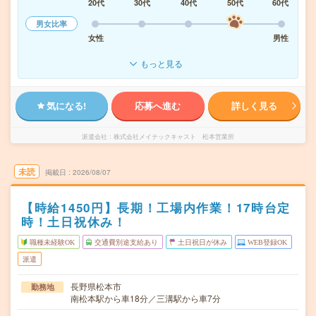
20代
30代
40代
50代
60代
男女比率
女性
男性
もっと見る
気になる!
応募へ進む
詳しく見る
派遣会社
株式会社メイテックキャスト 松本営業所
未読
掲載日
2026/08/07
【時給1450円】長期！工場内作業！17時台定
時！土日祝休み！
職種未経験OK
交通費別途支給あり
土日祝日が休み
WEB登録OK
派遣
長野県松本市
勤務地
南松本駅から車18分／三溝駅から車7分