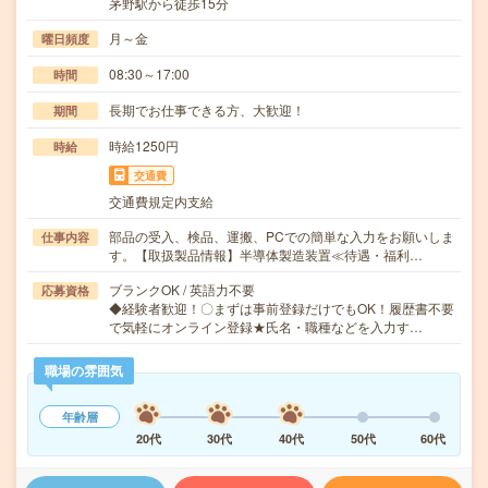
茅野駅から徒歩15分
月～金
曜日頻度
08:30～17:00
時間
長期でお仕事できる方、大歓迎！
期間
時給1250円
時給
交通費
交通費規定内支給
部品の受入、検品、運搬、PCでの簡単な入力をお願いしま
仕事内容
す。【取扱製品情報】半導体製造装置≪待遇・福利…
ブランクOK / 英語力不要
応募資格
◆経験者歓迎！〇まずは事前登録だけでもOK！履歴書不要
で気軽にオンライン登録★氏名・職種などを入力す…
職場の雰囲気
年齢層
20代
30代
40代
50代
60代