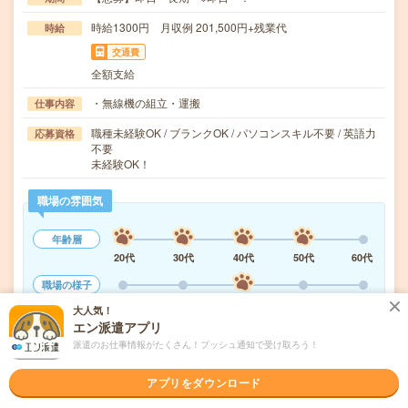
時給1300円 月収例 201,500円+残業代
時給
交通費
全額支給
・無線機の組立・運搬
仕事内容
職種未経験OK / ブランクOK / パソコンスキル不要 / 英語力
応募資格
不要
未経験OK！
職場の雰囲気
年齢層
20代
30代
40代
50代
60代
職場の様子
活気がある
しずか
大人気！
エン派遣アプリ
もっと見る
派遣のお仕事情報がたくさん！プッシュ通知で受け取ろう！
アプリをダウンロード
気になる!
応募へ進む
詳しく見る