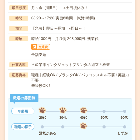
月～金（週5日） ※土日祝休み！
曜日頻度
08:20～17:20(実働8時間 休憩1時間)
時間
【急募】即日～長期 ※即日～！
期間
時給1300円 月収例 208,000円+残業代
時給
交通費
全額支給
＊産業用インクジェットプリンタの組立＊検査
仕事内容
職種未経験OK / ブランクOK / パソコンスキル不要 / 英語力
応募資格
不要
未経験OK！
職場の雰囲気
年齢層
20代
30代
40代
50代
60代
職場の様子
活気がある
しずか