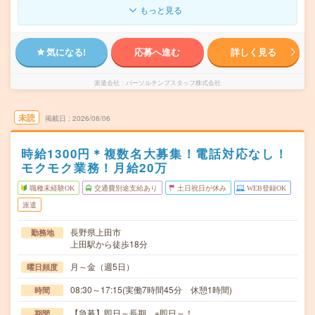
もっと見る
気になる!
応募へ進む
詳しく見る
派遣会社
パーソルテンプスタッフ株式会社
未読
掲載日
2026/08/06
時給1300円＊複数名大募集！電話対応なし！
モクモク業務！月給20万
職種未経験OK
交通費別途支給あり
土日祝日が休み
WEB登録OK
派遣
長野県上田市
勤務地
上田駅から徒歩18分
月～金（週5日）
曜日頻度
08:30～17:15(実働7時間45分 休憩1時間)
時間
【急募】即日～長期 ※即日～！
期間