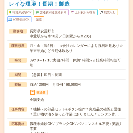
レイな環境！長期！製造
職種未経験OK
交通費別途支給あり
土日祝日が休み
残業なし
WEB登録OK
派遣
長野県安曇野市
勤務地
中萱駅から車10分／田沢駅から車20分
月～金（週5日） ※会社カレンダーにより祝日出勤あり☆
曜日頻度
年末年始など長期休暇あり
09:10～17:10(実働7時間 休憩1時間)※☆始業時間相談可
時間
能
【急募】即日～長期
期間
時給1200円 月収例 168,000円
時給
交通費
全額支給
＊機械への部品セット&ボタン操作＊完成品の確認と運搬
仕事内容
＊重い物や油を使った作業はありません＊カンタン作…
職種未経験OK / ブランクOK / パソコンスキル不要 / 英語力
応募資格
不要