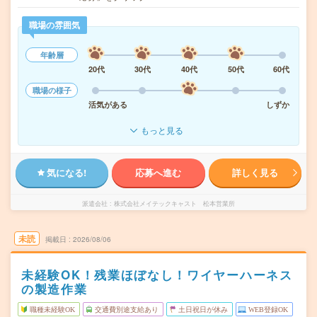
職場の雰囲気
年齢層
20代
30代
40代
50代
60代
職場の様子
活気がある
しずか
もっと見る
気になる!
応募へ進む
詳しく見る
派遣会社
株式会社メイテックキャスト 松本営業所
未読
掲載日
2026/08/06
未経験OK！残業ほぼなし！ワイヤーハーネス
の製造作業
職種未経験OK
交通費別途支給あり
土日祝日が休み
WEB登録OK