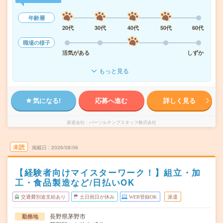
年齢層
20代
30代
40代
50代
60代
職場の様子
活気がある
しずか
もっと見る
気になる!
応募へ進む
詳しく見る
派遣会社
パーソルテンプスタッフ株式会社
未読
掲載日
2026/08/06
【経験者向けマイスターワーク！】組立・加
工・食品製造など/日払いOK
交通費別途支給あり
土日祝日が休み
WEB登録OK
派遣
長野県茅野市
勤務地