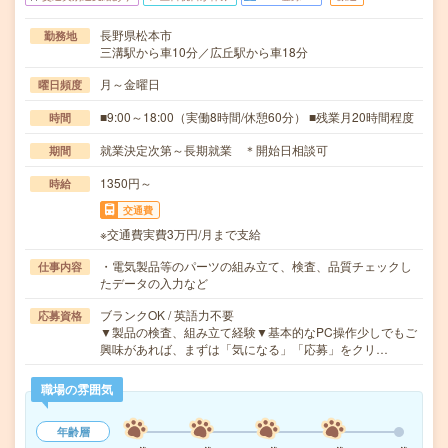
長野県松本市
勤務地
三溝駅から車10分／広丘駅から車18分
月～金曜日
曜日頻度
■9:00～18:00（実働8時間/休憩60分） ■残業月20時間程度
時間
就業決定次第～長期就業 ＊開始日相談可
期間
1350円～
時給
交通費
※交通費実費3万円/月まで支給
・電気製品等のパーツの組み立て、検査、品質チェックし
仕事内容
たデータの入力など
ブランクOK / 英語力不要
応募資格
▼製品の検査、組み立て経験▼基本的なPC操作少しでもご
興味があれば、まずは「気になる」「応募」をクリ…
職場の雰囲気
年齢層