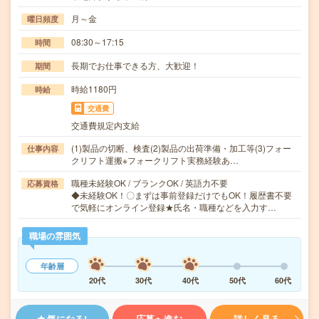
月～金
曜日頻度
08:30～17:15
時間
長期でお仕事できる方、大歓迎！
期間
時給1180円
時給
交通費
交通費規定内支給
(1)製品の切断、検査(2)製品の出荷準備・加工等(3)フォー
仕事内容
クリフト運搬※フォークリフト実務経験あ…
職種未経験OK / ブランクOK / 英語力不要
応募資格
◆未経験OK！〇まずは事前登録だけでもOK！履歴書不要
で気軽にオンライン登録★氏名・職種などを入力す…
職場の雰囲気
年齢層
20代
30代
40代
50代
60代
気になる!
応募へ進む
詳しく見る