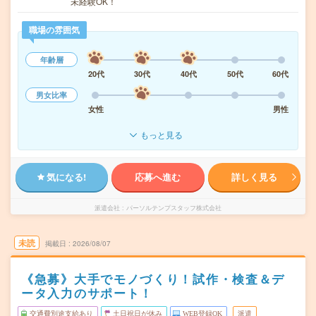
未経験OK！
職場の雰囲気
年齢層
20代
30代
40代
50代
60代
男女比率
女性
男性
もっと見る
気になる!
応募へ進む
詳しく見る
派遣会社
パーソルテンプスタッフ株式会社
未読
掲載日
2026/08/07
《急募》大手でモノづくり！試作・検査＆デ
ータ入力のサポート！
交通費別途支給あり
土日祝日が休み
WEB登録OK
派遣