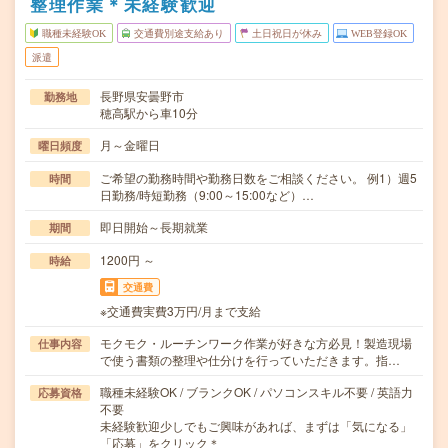
整理作業＊未経験歓迎
職種未経験OK
交通費別途支給あり
土日祝日が休み
WEB登録OK
派遣
長野県安曇野市
勤務地
穂高駅から車10分
月～金曜日
曜日頻度
ご希望の勤務時間や勤務日数をご相談ください。 例1）週5
時間
日勤務/時短勤務（9:00～15:00など）…
即日開始～長期就業
期間
1200円 ～
時給
交通費
※交通費実費3万円/月まで支給
モクモク・ルーチンワーク作業が好きな方必見！製造現場
仕事内容
で使う書類の整理や仕分けを行っていただきます。指…
職種未経験OK / ブランクOK / パソコンスキル不要 / 英語力
応募資格
不要
未経験歓迎少しでもご興味があれば、まずは「気になる」
「応募」をクリック＊