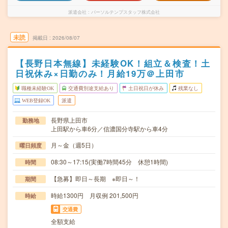
派遣会社
パーソルテンプスタッフ株式会社
未読
掲載日
2026/08/07
【長野日本無線】未経験OK！組立＆検査！土
日祝休み×日勤のみ！月給19万＠上田市
職種未経験OK
交通費別途支給あり
土日祝日が休み
残業なし
WEB登録OK
派遣
長野県上田市
勤務地
上田駅から車6分／信濃国分寺駅から車4分
月～金（週5日）
曜日頻度
08:30～17:15(実働7時間45分 休憩1時間)
時間
【急募】即日～長期 ※即日～！
期間
時給1300円 月収例 201,500円
時給
交通費
全額支給