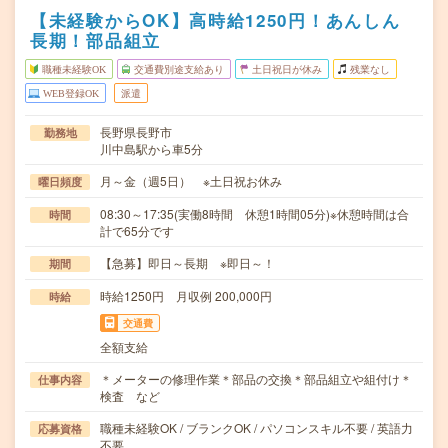
【未経験からOK】高時給1250円！あんしん
長期！部品組立
職種未経験OK
交通費別途支給あり
土日祝日が休み
残業なし
WEB登録OK
派遣
長野県長野市
勤務地
川中島駅から車5分
月～金（週5日） ※土日祝お休み
曜日頻度
08:30～17:35(実働8時間 休憩1時間05分)※休憩時間は合
時間
計で65分です
【急募】即日～長期 ※即日～！
期間
時給1250円 月収例 200,000円
時給
交通費
全額支給
＊メーターの修理作業＊部品の交換＊部品組立や組付け＊
仕事内容
検査 など
職種未経験OK / ブランクOK / パソコンスキル不要 / 英語力
応募資格
不要