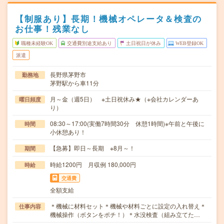
【制服あり】長期！機械オペレータ＆検査の
お仕事！残業なし
職種未経験OK
交通費別途支給あり
土日祝日が休み
WEB登録OK
派遣
長野県茅野市
勤務地
茅野駅から車11分
月～金（週5日） ※土日祝休み★（※会社カレンダーあ
曜日頻度
り）
08:30～17:00(実働7時間30分 休憩1時間)※午前と午後に
時間
小休憩あり！
【急募】即日～長期 ※8月～！
期間
時給1200円 月収例 180,000円
時給
交通費
全額支給
＊機械に材料セット＊機械や材料ごとに設定の入れ替え＊
仕事内容
機械操作（ボタンをポチ！）＊水没検査（組み立てた…