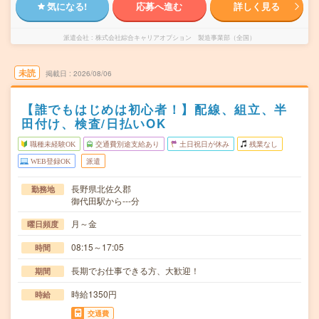
気になる!
応募へ進む
詳しく見る
派遣会社
株式会社綜合キャリアオプション 製造事業部（全国）
未読
掲載日
2026/08/06
【誰でもはじめは初心者！】配線、組立、半
田付け、検査/日払いOK
職種未経験OK
交通費別途支給あり
土日祝日が休み
残業なし
WEB登録OK
派遣
長野県北佐久郡
勤務地
御代田駅から---分
月～金
曜日頻度
08:15～17:05
時間
長期でお仕事できる方、大歓迎！
期間
時給1350円
時給
交通費