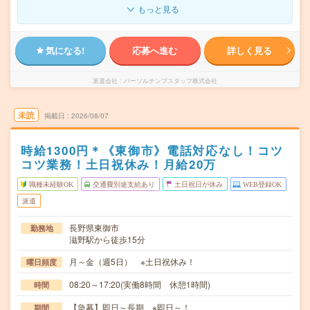
もっと見る
気になる!
応募へ進む
詳しく見る
派遣会社
パーソルテンプスタッフ株式会社
未読
掲載日
2026/08/07
時給1300円＊《東御市》電話対応なし！コツ
コツ業務！土日祝休み！月給20万
職種未経験OK
交通費別途支給あり
土日祝日が休み
WEB登録OK
派遣
長野県東御市
勤務地
滋野駅から徒歩15分
月～金（週5日） ※土日祝休み！
曜日頻度
08:20～17:20(実働8時間 休憩1時間)
時間
【急募】即日～長期 ※即日～！
期間