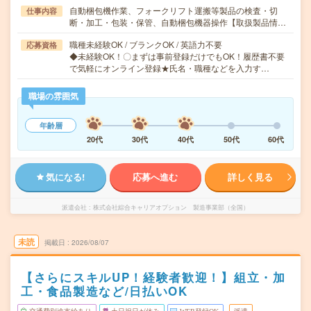
自動梱包機作業、フォークリフト運搬等製品の検査・切
仕事内容
断・加工・包装・保管、自動梱包機器操作【取扱製品情…
職種未経験OK / ブランクOK / 英語力不要
応募資格
◆未経験OK！〇まずは事前登録だけでもOK！履歴書不要
で気軽にオンライン登録★氏名・職種などを入力す…
職場の雰囲気
年齢層
20代
30代
40代
50代
60代
気になる!
応募へ進む
詳しく見る
派遣会社
株式会社綜合キャリアオプション 製造事業部（全国）
未読
掲載日
2026/08/07
【さらにスキルUP！経験者歓迎！】組立・加
工・食品製造など/日払いOK