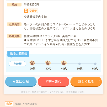
時給1250円
時給
交通費
交通費規定内支給
モーターの外側の枠にワイヤーやハーネスなどをつけた
仕事内容
り、目視検査のお仕事です。コツコツ進めるものづくり…
職種未経験OK / ブランクOK / 英語力不要
応募資格
◆未経験OK！〇まずは事前登録だけでもOK！履歴書不要
で気軽にオンライン登録★氏名・職種などを入力す…
職場の雰囲気
年齢層
20代
30代
40代
50代
60代
気になる!
応募へ進む
詳しく見る
派遣会社
株式会社綜合キャリアオプション 製造事業部（全国）
未読
掲載日
2026/08/07