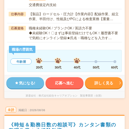
交通費規定内支給
【製品】ロードセル・圧力計【作業内容】配線作業、組立
仕事内容
作業、半田付け、性能及びPCによる検査業務【重量…
職種未経験OK / ブランクOK / 英語力不要
応募資格
◆未経験OK！〇まずは事前登録だけでもOK！履歴書不要
で気軽にオンライン登録★氏名・職種などを入力す…
職場の雰囲気
年齢層
20代
30代
40代
50代
60代
気になる!
応募へ進む
詳しく見る
派遣会社
株式会社綜合キャリアオプション 製造事業部（全国）
未読
掲載日
2026/08/06
《時短＆勤務日数の相談可》カンタン書類の