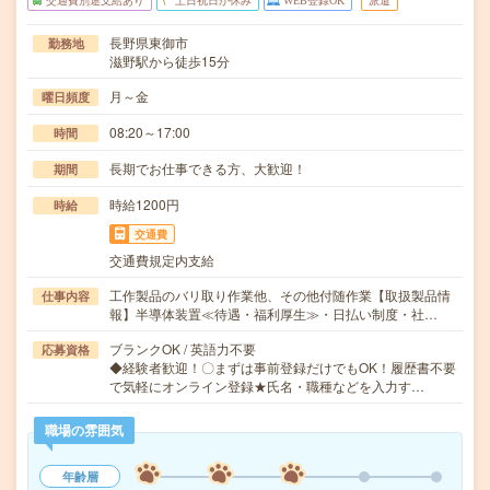
交通費別途支給あり
土日祝日が休み
WEB登録OK
派遣
長野県東御市
勤務地
滋野駅から徒歩15分
月～金
曜日頻度
08:20～17:00
時間
長期でお仕事できる方、大歓迎！
期間
時給1200円
時給
交通費
交通費規定内支給
工作製品のバリ取り作業他、その他付随作業【取扱製品情
仕事内容
報】半導体装置≪待遇・福利厚生≫・日払い制度・社…
ブランクOK / 英語力不要
応募資格
◆経験者歓迎！〇まずは事前登録だけでもOK！履歴書不要
で気軽にオンライン登録★氏名・職種などを入力す…
職場の雰囲気
年齢層