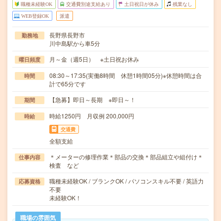
職種未経験OK
交通費別途支給あり
土日祝日が休み
残業なし
WEB登録OK
派遣
長野県長野市
勤務地
川中島駅から車5分
月～金（週5日） ※土日祝お休み
曜日頻度
08:30～17:35(実働8時間 休憩1時間05分)※休憩時間は合
時間
計で65分です
【急募】即日～長期 ※即日～！
期間
時給1250円 月収例 200,000円
時給
交通費
全額支給
＊メーターの修理作業＊部品の交換＊部品組立や組付け＊
仕事内容
検査 など
職種未経験OK / ブランクOK / パソコンスキル不要 / 英語力
応募資格
不要
未経験OK！
職場の雰囲気