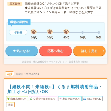
職種未経験OK / ブランクOK / 英語力不要
応募資格
◆未経験OK！〇まずは事前登録だけでもOK！履歴書不要
で気軽にオンライン登録★氏名・職種などを入力す…
職場の雰囲気
年齢層
20代
30代
40代
50代
60代
気になる!
応募へ進む
詳しく見る
派遣会社
株式会社綜合キャリアオプション 製造事業部（全国）
未読
掲載日
2026/08/05
【経験不問！未経験○】くるま燃料噴射部品・
加工オペ/日払いOK
職種未経験OK
交通費別途支給あり
土日祝日が休み
WEB登録OK
派遣