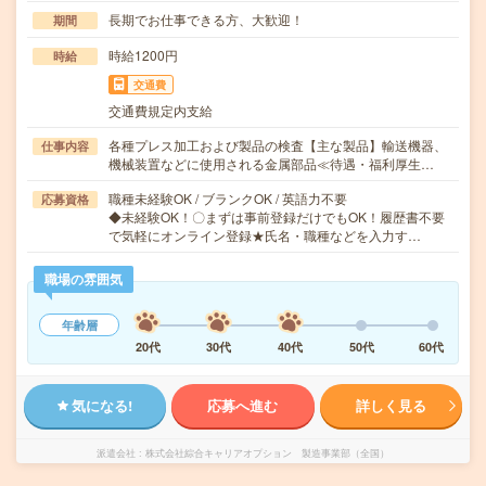
長期でお仕事できる方、大歓迎！
期間
時給1200円
時給
交通費
交通費規定内支給
各種プレス加工および製品の検査【主な製品】輸送機器、
仕事内容
機械装置などに使用される金属部品≪待遇・福利厚生…
職種未経験OK / ブランクOK / 英語力不要
応募資格
◆未経験OK！〇まずは事前登録だけでもOK！履歴書不要
で気軽にオンライン登録★氏名・職種などを入力す…
職場の雰囲気
年齢層
20代
30代
40代
50代
60代
気になる!
応募へ進む
詳しく見る
派遣会社
株式会社綜合キャリアオプション 製造事業部（全国）