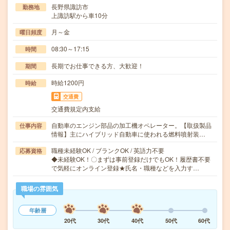
長野県諏訪市
勤務地
上諏訪駅から車10分
月～金
曜日頻度
08:30～17:15
時間
長期でお仕事できる方、大歓迎！
期間
時給1200円
時給
交通費
交通費規定内支給
自動車のエンジン部品の加工機オペレーター。【取扱製品
仕事内容
情報】主にハイブリッド自動車に使われる燃料噴射装…
職種未経験OK / ブランクOK / 英語力不要
応募資格
◆未経験OK！〇まずは事前登録だけでもOK！履歴書不要
で気軽にオンライン登録★氏名・職種などを入力す…
職場の雰囲気
年齢層
20代
30代
40代
50代
60代