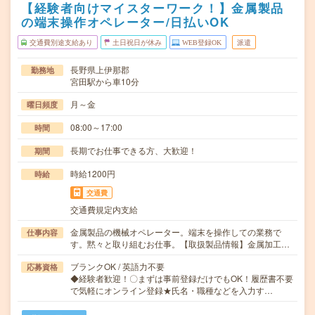
【経験者向けマイスターワーク！】金属製品
の端末操作オペレーター/日払いOK
交通費別途支給あり
土日祝日が休み
WEB登録OK
派遣
長野県上伊那郡
勤務地
宮田駅から車10分
月～金
曜日頻度
08:00～17:00
時間
長期でお仕事できる方、大歓迎！
期間
時給1200円
時給
交通費
交通費規定内支給
金属製品の機械オペレーター。端末を操作しての業務で
仕事内容
す。黙々と取り組むお仕事。【取扱製品情報】金属加工…
ブランクOK / 英語力不要
応募資格
◆経験者歓迎！〇まずは事前登録だけでもOK！履歴書不要
で気軽にオンライン登録★氏名・職種などを入力す…