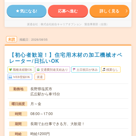
気になる!
応募へ進む
詳しく見る
派遣会社
株式会社綜合キャリアオプション 製造事業部（全国）
未読
掲載日
2026/08/05
【初心者歓迎！】住宅用木材の加工機械オペ
レーター/日払いOK
職種未経験OK
交通費別途支給あり
土日祝日が休み
残業なし
WEB登録OK
派遣
長野県塩尻市
勤務地
広丘駅から車15分
月～金
曜日頻度
08:00～17:00
時間
長期でお仕事できる方、大歓迎！
期間
時給1200円
時給