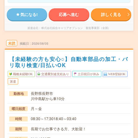
気になる!
応募へ進む
詳しく見る
派遣会社
株式会社綜合キャリアオプション 製造事業部（全国）
未読
掲載日
2026/08/05
【未経験の方も安心○】自動車部品の加工・バ
リ取り検査/日払いOK
職種未経験OK
交通費別途支給あり
土日祝日が休み
WEB登録OK
派遣
長野県長野市
勤務地
川中島駅から車10分
月～金
曜日頻度
08:30～17:3018:40～03:40
時間
長期でお仕事できる方、大歓迎！
期間