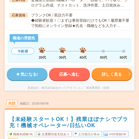
ログラム作成、テストカット、洗浄作業。土日祝休み…
ブランクOK / 英語力不要
応募資格
◆経験者歓迎！〇まずは事前登録だけでもOK！履歴書不要
で気軽にオンライン登録★氏名・職種などを入力す…
職場の雰囲気
年齢層
20代
30代
40代
50代
60代
気になる!
応募へ進む
詳しく見る
派遣会社
株式会社綜合キャリアオプション 製造事業部（全国）
未読
掲載日
2026/08/06
【未経験スタートOK！】残業ほぼナシでプラ
充！機械オペレーター/日払いOK
職種未経験OK
交通費別途支給あり
土日祝日が休み
WEB登録OK