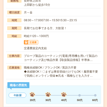
長野県上田市
勤務地
上田駅から徒歩15分
月～金
曜日頻度
08:00～17:0007:00～15:5015:30～23:15
時間
長期でお仕事できる方、大歓迎！
期間
時給1120～1300円
時給
交通費
交通費規定内支給
プローブ製品のコーティング(電着)専用機を用いて製品の
仕事内容
コーティング及び検品作業【取扱製品情報】半導体…
職種未経験OK / ブランクOK / 英語力不要
応募資格
◆未経験OK！〇まずは事前登録だけでもOK！履歴書不要
で気軽にオンライン登録★氏名・職種などを入力す…
職場の雰囲気
年齢層
20代
30代
40代
50代
60代