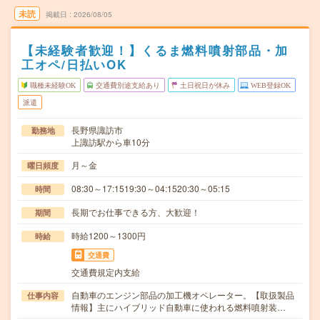
未読
掲載日
2026/08/05
【未経験者歓迎！】くるま燃料噴射部品・加
工オペ/日払いOK
職種未経験OK
交通費別途支給あり
土日祝日が休み
WEB登録OK
派遣
長野県諏訪市
勤務地
上諏訪駅から車10分
月～金
曜日頻度
08:30～17:1519:30～04:1520:30～05:15
時間
長期でお仕事できる方、大歓迎！
期間
時給1200～1300円
時給
交通費
交通費規定内支給
自動車のエンジン部品の加工機オペレーター。【取扱製品
仕事内容
情報】主にハイブリッド自動車に使われる燃料噴射装…