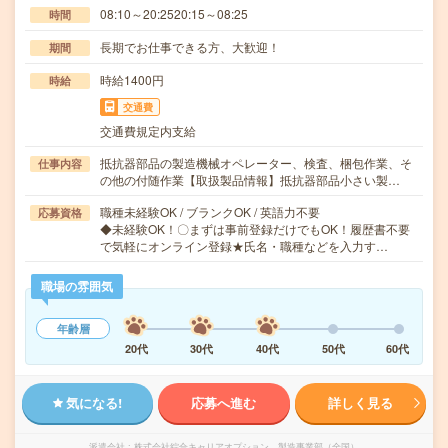
08:10～20:2520:15～08:25
時間
長期でお仕事できる方、大歓迎！
期間
時給1400円
時給
交通費
交通費規定内支給
抵抗器部品の製造機械オペレーター、検査、梱包作業、そ
仕事内容
の他の付随作業【取扱製品情報】抵抗器部品小さい製…
職種未経験OK / ブランクOK / 英語力不要
応募資格
◆未経験OK！〇まずは事前登録だけでもOK！履歴書不要
で気軽にオンライン登録★氏名・職種などを入力す…
職場の雰囲気
年齢層
20代
30代
40代
50代
60代
気になる!
応募へ進む
詳しく見る
派遣会社
株式会社綜合キャリアオプション 製造事業部（全国）