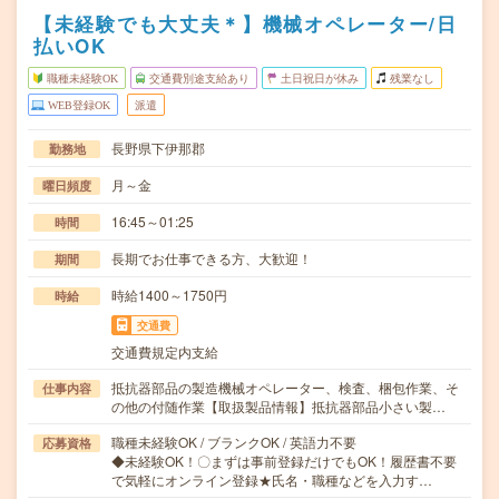
【未経験でも大丈夫＊】機械オペレーター/日
払いOK
職種未経験OK
交通費別途支給あり
土日祝日が休み
残業なし
WEB登録OK
派遣
長野県下伊那郡
勤務地
月～金
曜日頻度
16:45～01:25
時間
長期でお仕事できる方、大歓迎！
期間
時給1400～1750円
時給
交通費
交通費規定内支給
抵抗器部品の製造機械オペレーター、検査、梱包作業、そ
仕事内容
の他の付随作業【取扱製品情報】抵抗器部品小さい製…
職種未経験OK / ブランクOK / 英語力不要
応募資格
◆未経験OK！〇まずは事前登録だけでもOK！履歴書不要
で気軽にオンライン登録★氏名・職種などを入力す…