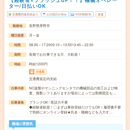
【経験者×ブラッシュUP！！】機械オペレー
ター/日払いOK
交通費別途支給あり
土日祝日が休み
WEB登録OK
派遣
長野県茅野市
勤務地
月～金
曜日頻度
08:30～17:2005:10～13:5513:45～22:30
時間
長期でお仕事できる方、大歓迎！
期間
時給1200円
時給
交通費
交通費規定内支給
NC旋盤やマシニングセンタでの機械部品の加工および検
仕事内容
査。複数シフトありますが場合によっては勤務固定も…
ブランクOK / 英語力不要
応募資格
◆経験者歓迎！〇まずは事前登録だけでもOK！履歴書不要
で気軽にオンライン登録★氏名・職種などを入力す…
職場の雰囲気