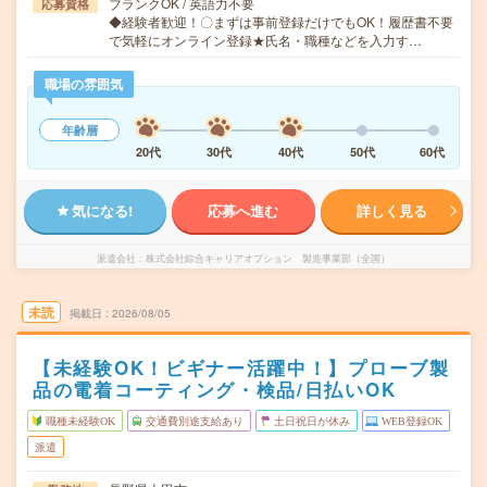
ブランクOK / 英語力不要
応募資格
◆経験者歓迎！〇まずは事前登録だけでもOK！履歴書不要
で気軽にオンライン登録★氏名・職種などを入力す…
職場の雰囲気
年齢層
20代
30代
40代
50代
60代
気になる!
応募へ進む
詳しく見る
派遣会社
株式会社綜合キャリアオプション 製造事業部（全国）
未読
掲載日
2026/08/05
【未経験OK！ビギナー活躍中！】プローブ製
品の電着コーティング・検品/日払いOK
職種未経験OK
交通費別途支給あり
土日祝日が休み
WEB登録OK
派遣