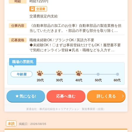
時給1220円
時給
交通費
交通費規定内支給
《自動車部品の加工のお仕事》自動車部品の製造業務を担
仕事内容
当していただきます。・部品の不要な部分を取り除く…
職種未経験OK / ブランクOK / 英語力不要
応募資格
◆未経験OK！〇まずは事前登録だけでもOK！履歴書不要
で気軽にオンライン登録★氏名・職種などを入力す…
職場の雰囲気
年齢層
20代
30代
40代
50代
60代
気になる!
応募へ進む
詳しく見る
派遣会社
株式会社綜合キャリアオプション 製造事業部（全国）
未読
掲載日
2026/08/05