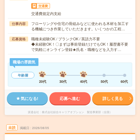
交通費
交通費規定内支給
フローリングや住宅の骨組みなどに使われる木材を加工す
仕事内容
る機械につき作業していただきます。いくつかの工程…
職種未経験OK / ブランクOK / 英語力不要
応募資格
◆未経験OK！〇まずは事前登録だけでもOK！履歴書不要
で気軽にオンライン登録★氏名・職種などを入力す…
職場の雰囲気
年齢層
20代
30代
40代
50代
60代
気になる!
応募へ進む
詳しく見る
派遣会社
株式会社綜合キャリアオプション 製造事業部（全国）
未読
掲載日
2026/08/05