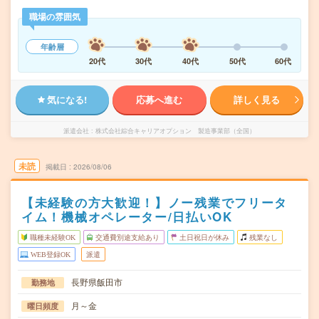
職場の雰囲気
年齢層
20代
30代
40代
50代
60代
気になる!
応募へ進む
詳しく見る
派遣会社
株式会社綜合キャリアオプション 製造事業部（全国）
未読
掲載日
2026/08/06
【未経験の方大歓迎！】ノー残業でフリータ
イム！機械オペレーター/日払いOK
職種未経験OK
交通費別途支給あり
土日祝日が休み
残業なし
WEB登録OK
派遣
長野県飯田市
勤務地
月～金
曜日頻度