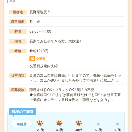
派遣
長野県塩尻市
勤務地
月～金
曜日頻度
08:00～17:00
時間
長期でお仕事できる方、大歓迎！
期間
時給1210円
時給
交通費
交通費規定内支給
金属の加工自体は機械が行いますので、機械へ部品をセッ
仕事内容
トし、加工が終わりましたら外して寸法通りに加工さ…
職種未経験OK / ブランクOK / 英語力不要
応募資格
◆未経験OK！〇まずは事前登録だけでもOK！履歴書不要
で気軽にオンライン登録★氏名・職種などを入力す…
職場の雰囲気
年齢層
20代
30代
40代
50代
60代