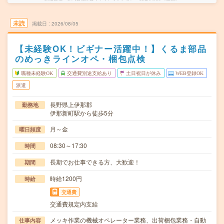
未読
掲載日
2026/08/05
【未経験OK！ビギナー活躍中！】くるま部品
のめっきラインオペ・梱包点検
職種未経験OK
交通費別途支給あり
土日祝日が休み
WEB登録OK
派遣
長野県上伊那郡
勤務地
伊那新町駅から徒歩5分
月～金
曜日頻度
08:30～17:30
時間
長期でお仕事できる方、大歓迎！
期間
時給1200円
時給
交通費
交通費規定内支給
メッキ作業の機械オペレーター業務、出荷梱包業務・自動
仕事内容