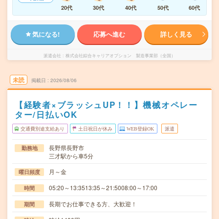
20代
30代
40代
50代
60代
気になる!
応募へ進む
詳しく見る
派遣会社
株式会社綜合キャリアオプション 製造事業部（全国）
未読
掲載日
2026/08/06
【経験者×ブラッシュUP！！】機械オペレー
ター/日払いOK
交通費別途支給あり
土日祝日が休み
WEB登録OK
派遣
長野県長野市
勤務地
三才駅から車5分
月～金
曜日頻度
05:20～13:3513:35～21:5008:00～17:00
時間
長期でお仕事できる方、大歓迎！
期間