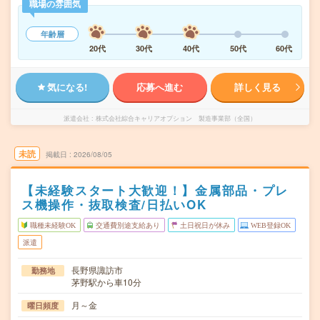
職場の雰囲気
年齢層
20代
30代
40代
50代
60代
気になる!
応募へ進む
詳しく見る
派遣会社
株式会社綜合キャリアオプション 製造事業部（全国）
未読
掲載日
2026/08/05
【未経験スタート大歓迎！】金属部品・プレ
ス機操作・抜取検査/日払いOK
職種未経験OK
交通費別途支給あり
土日祝日が休み
WEB登録OK
派遣
長野県諏訪市
勤務地
茅野駅から車10分
月～金
曜日頻度