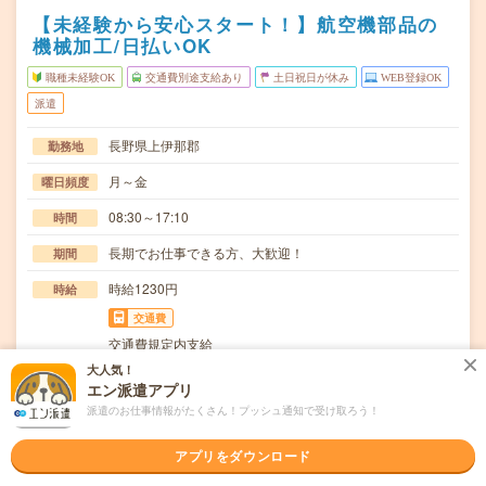
【未経験から安心スタート！】航空機部品の
機械加工/日払いOK
職種未経験OK
交通費別途支給あり
土日祝日が休み
WEB登録OK
派遣
長野県上伊那郡
勤務地
月～金
曜日頻度
08:30～17:10
時間
長期でお仕事できる方、大歓迎！
期間
時給1230円
時給
交通費
交通費規定内支給
大人気！
マシニングセンタを使用しての金属加工【取扱製品情報】
仕事内容
エン派遣アプリ
航空機部品、産業機械部品、精密機器部品≪待遇・福…
派遣のお仕事情報がたくさん！プッシュ通知で受け取ろう！
職種未経験OK / ブランクOK / 英語力不要
応募資格
◆未経験OK！〇まずは事前登録だけでもOK！履歴書不要
アプリをダウンロード
で気軽にオンライン登録★氏名・職種などを入力す…