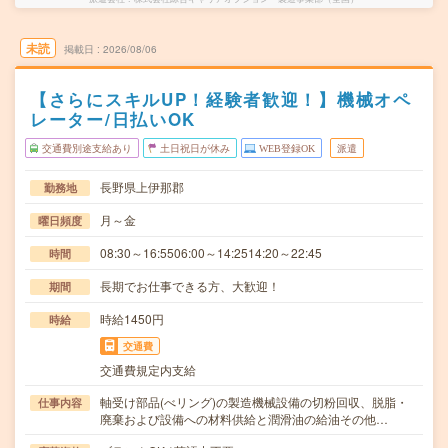
未読
掲載日
2026/08/06
【さらにスキルUP！経験者歓迎！】機械オペ
レーター/日払いOK
交通費別途支給あり
土日祝日が休み
WEB登録OK
派遣
長野県上伊那郡
勤務地
月～金
曜日頻度
08:30～16:5506:00～14:2514:20～22:45
時間
長期でお仕事できる方、大歓迎！
期間
時給1450円
時給
交通費
交通費規定内支給
軸受け部品(べリング)の製造機械設備の切粉回収、脱脂・
仕事内容
廃棄および設備への材料供給と潤滑油の給油その他…