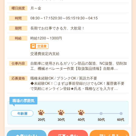
月～金
曜日頻度
08:30～17:1520:30～05:1519:30～04:15
時間
長期でお仕事できる方、大歓迎！
期間
時給1200～1300円
時給
交通費
交通費規定内支給
自動車に使用されるガソリン部品の製造、NC旋盤、切削加
仕事内容
工、機械オペレーター作業【取扱製品情報】自動車…
職種未経験OK / ブランクOK / 英語力不要
応募資格
◆未経験OK！〇まずは事前登録だけでもOK！履歴書不要
で気軽にオンライン登録★氏名・職種などを入力す…
職場の雰囲気
年齢層
20代
30代
40代
50代
60代
気になる!
応募へ進む
詳しく見る