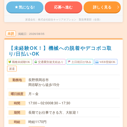
気になる!
応募へ進む
詳しく見る
派遣会社
株式会社綜合キャリアオプション 製造事業部（全国）
未読
掲載日
2026/08/05
【未経験OK！】機械への脱着やデコボコ取
り/日払いOK
職種未経験OK
交通費別途支給あり
土日祝日が休み
WEB登録OK
派遣
長野県岡谷市
勤務地
岡谷駅から徒歩15分
月～金
曜日頻度
17:00～02:0008:30～17:30
時間
長期でお仕事できる方、大歓迎！
期間
時給1170円
時給