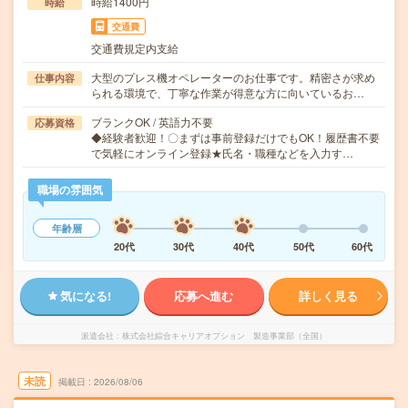
時給1400円
時給
交通費
交通費規定内支給
大型のプレス機オペレーターのお仕事です。精密さが求め
仕事内容
られる環境で、丁寧な作業が得意な方に向いているお…
ブランクOK / 英語力不要
応募資格
◆経験者歓迎！〇まずは事前登録だけでもOK！履歴書不要
で気軽にオンライン登録★氏名・職種などを入力す…
職場の雰囲気
年齢層
20代
30代
40代
50代
60代
気になる!
応募へ進む
詳しく見る
派遣会社
株式会社綜合キャリアオプション 製造事業部（全国）
未読
掲載日
2026/08/06