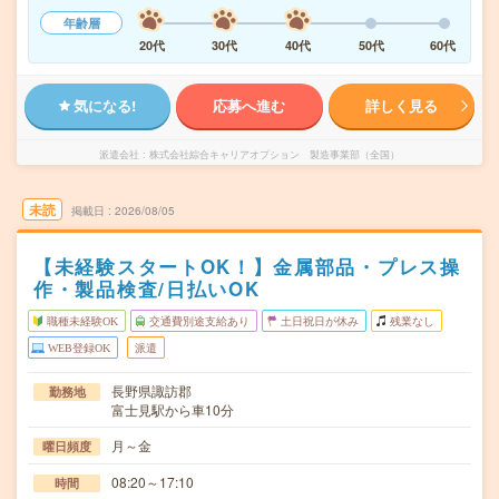
年齢層
20代
30代
40代
50代
60代
気になる!
応募へ進む
詳しく見る
派遣会社
株式会社綜合キャリアオプション 製造事業部（全国）
未読
掲載日
2026/08/05
【未経験スタートOK！】金属部品・プレス操
作・製品検査/日払いOK
職種未経験OK
交通費別途支給あり
土日祝日が休み
残業なし
WEB登録OK
派遣
長野県諏訪郡
勤務地
富士見駅から車10分
月～金
曜日頻度
08:20～17:10
時間