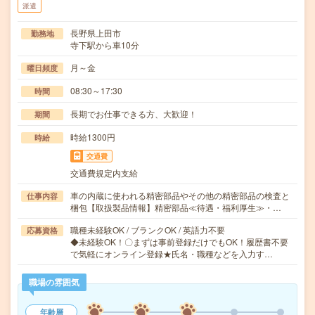
派遣
長野県上田市
勤務地
寺下駅から車10分
月～金
曜日頻度
08:30～17:30
時間
長期でお仕事できる方、大歓迎！
期間
時給1300円
時給
交通費
交通費規定内支給
車の内蔵に使われる精密部品やその他の精密部品の検査と
仕事内容
梱包【取扱製品情報】精密部品≪待遇・福利厚生≫・…
職種未経験OK / ブランクOK / 英語力不要
応募資格
◆未経験OK！〇まずは事前登録だけでもOK！履歴書不要
で気軽にオンライン登録★氏名・職種などを入力す…
職場の雰囲気
年齢層