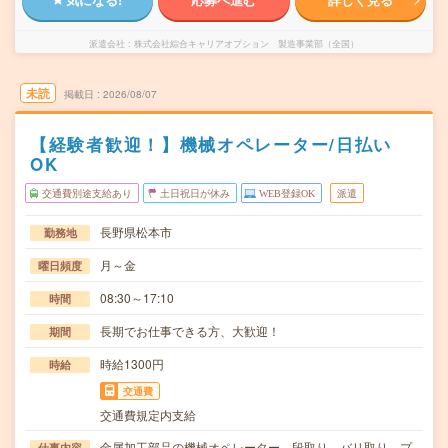
派遣会社
株式会社綜合キャリアオプション 製造事業部（全国）
未読
掲載日
2026/08/07
【経験者歓迎！】機械オペレーター/日払い
OK
交通費別途支給あり
土日祝日が休み
WEB登録OK
派遣
長野県松本市
勤務地
月～金
曜日頻度
08:30～17:10
時間
長期でお仕事できる方、大歓迎！
期間
時給1300円
時給
交通費
交通費規定内支給
金属加工部品の機械オペレーター、段取り、バリ取り、プ
仕事内容