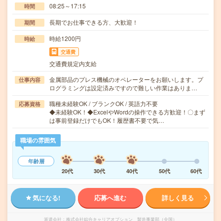
08:25～17:15
時間
長期でお仕事できる方、大歓迎！
期間
時給1200円
時給
交通費
交通費規定内支給
金属部品のプレス機械のオペレーターをお願いします。プ
仕事内容
ログラミングは設定済みですので難しい作業はありま…
職種未経験OK / ブランクOK / 英語力不要
応募資格
◆未経験OK！◆ExcelやWordの操作できる方歓迎！〇まず
は事前登録だけでもOK！履歴書不要で気…
職場の雰囲気
年齢層
20代
30代
40代
50代
60代
気になる!
応募へ進む
詳しく見る
派遣会社
株式会社綜合キャリアオプション 製造事業部（全国）