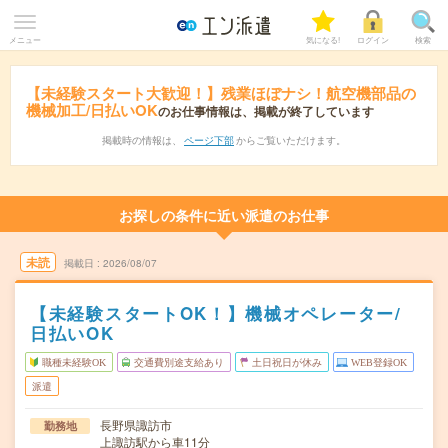
メニュー
気になる!
ログイン
検索
【未経験スタート大歓迎！】残業ほぼナシ！航空機部品の
機械加工/日払いOK
のお仕事情報は、掲載が終了しています
掲載時の情報は、
ページ下部
からご覧いただけます。
お探しの条件に近い派遣のお仕事
未読
掲載日
2026/08/07
【未経験スタートOK！】機械オペレーター/
日払いOK
職種未経験OK
交通費別途支給あり
土日祝日が休み
WEB登録OK
派遣
長野県諏訪市
勤務地
上諏訪駅から車11分