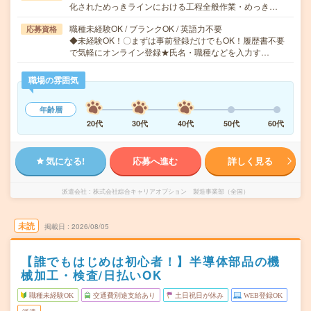
化されためっきラインにおける工程全般作業・めっき…
職種未経験OK / ブランクOK / 英語力不要
応募資格
◆未経験OK！〇まずは事前登録だけでもOK！履歴書不要
で気軽にオンライン登録★氏名・職種などを入力す…
職場の雰囲気
年齢層
20代
30代
40代
50代
60代
気になる!
応募へ進む
詳しく見る
派遣会社
株式会社綜合キャリアオプション 製造事業部（全国）
未読
掲載日
2026/08/05
【誰でもはじめは初心者！】半導体部品の機
械加工・検査/日払いOK
職種未経験OK
交通費別途支給あり
土日祝日が休み
WEB登録OK