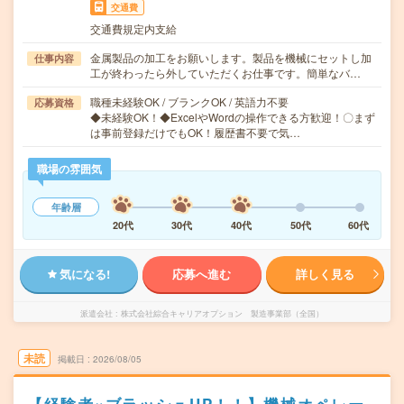
交通費
交通費規定内支給
金属製品の加工をお願いします。製品を機械にセットし加
仕事内容
工が終わったら外していただくお仕事です。簡単なバ…
職種未経験OK / ブランクOK / 英語力不要
応募資格
◆未経験OK！◆ExcelやWordの操作できる方歓迎！〇まず
は事前登録だけでもOK！履歴書不要で気…
職場の雰囲気
年齢層
20代
30代
40代
50代
60代
気になる!
応募へ進む
詳しく見る
派遣会社
株式会社綜合キャリアオプション 製造事業部（全国）
未読
掲載日
2026/08/05