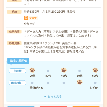
～！
時給1350円 月収例 209,250円+残業代
時給
交通費
全額支給
＊データ入力（専用システム使用）＊書類の印刷＊データ
仕事内容
ファイルの送付＊納品にて外出（頻度は少なめです）…
職種未経験OK / ブランクOK / 英語力不要
応募資格
officeソフト操作の経験がある方車の運転が出来る方【学
歴】高校ご卒業以上【選考方法】書類選考／面…
職場の雰囲気
年齢層
20代
30代
40代
50代
60代
職場の様子
活気がある
しずか
もっと見る