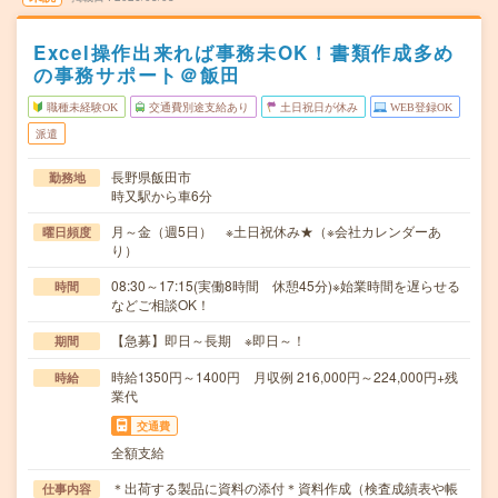
Excel操作出来れば事務未OK！書類作成多め
の事務サポート＠飯田
職種未経験OK
交通費別途支給あり
土日祝日が休み
WEB登録OK
派遣
長野県飯田市
勤務地
時又駅から車6分
月～金（週5日） ※土日祝休み★（※会社カレンダーあ
曜日頻度
り）
08:30～17:15(実働8時間 休憩45分)※始業時間を遅らせる
時間
などご相談OK！
【急募】即日～長期 ※即日～！
期間
時給1350円～1400円 月収例 216,000円～224,000円+残
時給
業代
交通費
全額支給
＊出荷する製品に資料の添付＊資料作成（検査成績表や帳
仕事内容