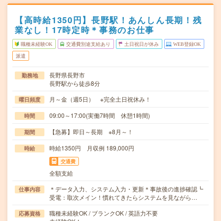
【高時給1350円】長野駅！あんしん長期！残
業なし！17時定時＊事務のお仕事
職種未経験OK
交通費別途支給あり
土日祝日が休み
WEB登録OK
派遣
長野県長野市
勤務地
長野駅から徒歩8分
月～金（週5日） ※完全土日祝休み！
曜日頻度
09:00～17:00(実働7時間 休憩1時間)
時間
【急募】即日～長期 ※8月～！
期間
時給1350円 月収例 189,000円
時給
交通費
全額支給
＊データ入力、システム入力・更新＊事故後の進捗確認┗
仕事内容
受電：取次メイン！慣れてきたらシステムを見ながら…
職種未経験OK / ブランクOK / 英語力不要
応募資格