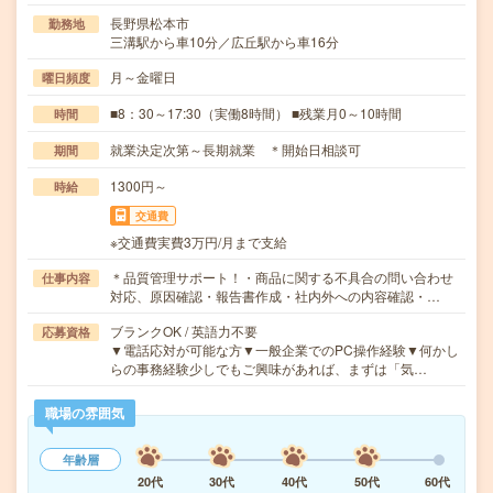
長野県松本市
勤務地
三溝駅から車10分／広丘駅から車16分
月～金曜日
曜日頻度
■8：30～17:30（実働8時間） ■残業月0～10時間
時間
就業決定次第～長期就業 ＊開始日相談可
期間
1300円～
時給
交通費
※交通費実費3万円/月まで支給
＊品質管理サポート！・商品に関する不具合の問い合わせ
仕事内容
対応、原因確認・報告書作成・社内外への内容確認・…
ブランクOK / 英語力不要
応募資格
▼電話応対が可能な方▼一般企業でのPC操作経験▼何かし
らの事務経験少しでもご興味があれば、まずは「気…
職場の雰囲気
年齢層
20代
30代
40代
50代
60代