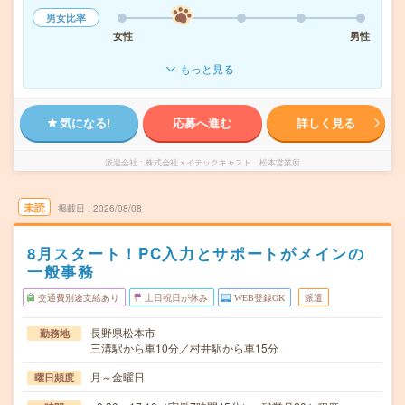
男女比率
女性
男性
もっと見る
気になる!
応募へ進む
詳しく見る
派遣会社
株式会社メイテックキャスト 松本営業所
未読
掲載日
2026/08/08
8月スタート！PC入力とサポートがメインの
一般事務
交通費別途支給あり
土日祝日が休み
WEB登録OK
派遣
長野県松本市
勤務地
三溝駅から車10分／村井駅から車15分
月～金曜日
曜日頻度