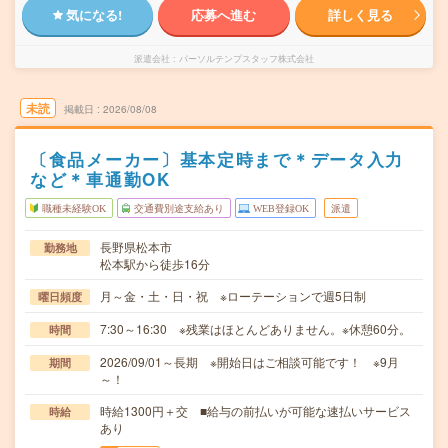
気になる!
応募へ進む
詳しく見る
派遣会社
パーソルテンプスタッフ株式会社
未読
掲載日
2026/08/08
〔食品メーカー〕基本定時まで＊データ入力
など＊車通勤OK
職種未経験OK
交通費別途支給あり
WEB登録OK
派遣
長野県松本市
勤務地
松本駅から徒歩16分
月～金・土・日・祝 ※ローテーションで週5日制
曜日頻度
7:30～16:30 ※残業はほとんどありません。※休憩60分。
時間
2026/09/01～長期 ※開始日はご相談可能です！ ※9月
期間
～！
時給1300円＋交 ■給与の前払いが可能な速払いサービス
時給
あり