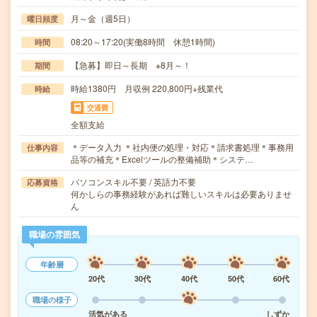
月～金（週5日）
曜日頻度
08:20～17:20(実働8時間 休憩1時間)
時間
【急募】即日～長期 ※8月～！
期間
時給1380円 月収例 220,800円+残業代
時給
交通費
全額支給
＊データ入力 ＊社内便の処理・対応＊請求書処理＊事務用
仕事内容
品等の補充＊Excelツールの整備補助＊システ…
パソコンスキル不要 / 英語力不要
応募資格
何かしらの事務経験があれば難しいスキルは必要ありませ
ん
職場の雰囲気
年齢層
20代
30代
40代
50代
60代
職場の様子
活気がある
しずか