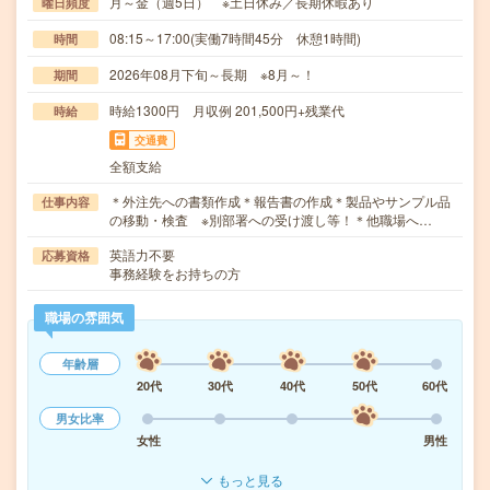
月～金（週5日） ※土日休み／長期休暇あり
曜日頻度
08:15～17:00(実働7時間45分 休憩1時間)
時間
2026年08月下旬～長期 ※8月～！
期間
時給1300円 月収例 201,500円+残業代
時給
交通費
全額支給
＊外注先への書類作成＊報告書の作成＊製品やサンプル品
仕事内容
の移動・検査 ※別部署への受け渡し等！＊他職場へ…
英語力不要
応募資格
事務経験をお持ちの方
職場の雰囲気
年齢層
20代
30代
40代
50代
60代
男女比率
女性
男性
もっと見る