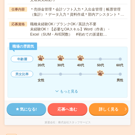
＊売掛金管理＊会計ソフト入力＊入出金管理｜帳票管理
仕事内容
（集計）＊データ入力＊資料作成＊部内アシスタント＊…
職種未経験OK / ブランクOK / 英語力不要
応募資格
未経験OK！【必要なOAスキル】Word（作表）・
Excel（SUM・AVE関数） #初めての派遣歓…
職場の雰囲気
年齢層
20代
30代
40代
50代
60代
男女比率
女性
男性
もっと見る
気になる!
応募へ進む
詳しく見る
派遣会社
株式会社スタッフサービス