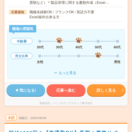
票類など）＊製品管理に関する書類作成（Excel…
職種未経験OK / ブランクOK / 英語力不要
応募資格
Excel操作出来る方
職場の雰囲気
年齢層
20代
30代
40代
50代
60代
男女比率
女性
男性
もっと見る
気になる!
応募へ進む
詳しく見る
派遣会社
パーソルテンプスタッフ株式会社
未読
掲載日
2026/08/08