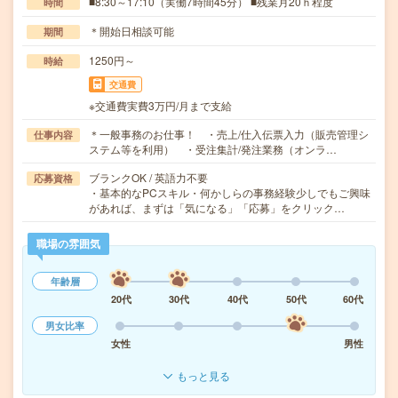
■8:30～17:10（実働7時間45分） ■残業月20ｈ程度
時間
＊開始日相談可能
期間
1250円～
時給
交通費
※交通費実費3万円/月まで支給
＊一般事務のお仕事！ ・売上/仕入伝票入力（販売管理シ
仕事内容
ステム等を利用） ・受注集計/発注業務（オンラ…
ブランクOK / 英語力不要
応募資格
・基本的なPCスキル・何かしらの事務経験少しでもご興味
があれば、まずは「気になる」「応募」をクリック…
職場の雰囲気
年齢層
20代
30代
40代
50代
60代
男女比率
女性
男性
もっと見る