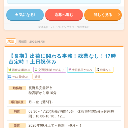
気になる!
応募へ進む
詳しく見る
派遣会社
パーソルテンプスタッフ株式会社
未読
掲載日
2026/08/08
【長期】出荷に関わる事務！残業なし！17時
台定時！土日祝休み
職種未経験OK
交通費別途支給あり
土日祝日が休み
残業なし
WEB登録OK
派遣
長野県安曇野市
勤務地
穂高駅から車10分
月～金（週5日）
曜日頻度
08:30～17:20(実働7時間45分 休憩1時間05分)※休憩時
時間
間：10:00-10:10、12…
2026年09月上旬～長期 ※9月～！
期間