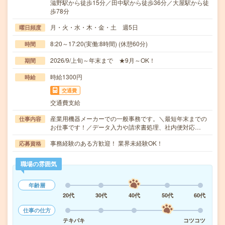
滋野駅から徒歩15分／田中駅から徒歩36分／大屋駅から徒
歩78分
月・火・水・木・金・土 週5日
曜日頻度
8:20～17:20(実働:8時間) (休憩60分)
時間
2026/9/上旬～年末まで ★9月～OK！
期間
時給1300円
時給
交通費
交通費支給
産業用機器メーカーでの一般事務です。＼最短年末までの
仕事内容
お仕事です！／データ入力や請求書処理、社内便対応…
事務経験のある方歓迎！ 業界未経験OK！
応募資格
職場の雰囲気
年齢層
20代
30代
40代
50代
60代
仕事の仕方
テキパキ
コツコツ