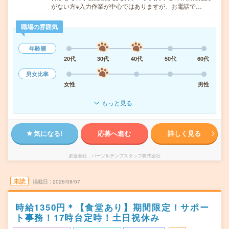
がない方※入力作業が中心ではありますが、お電話で…
職場の雰囲気
年齢層
20代
30代
40代
50代
60代
男女比率
女性
男性
もっと見る
気になる!
応募へ進む
詳しく見る
派遣会社
パーソルテンプスタッフ株式会社
未読
掲載日
2026/08/07
時給1350円＊【食堂あり】期間限定！サポー
ト事務！17時台定時！土日祝休み