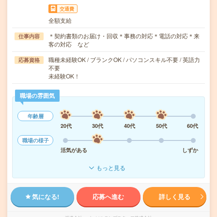
交通費
全額支給
＊契約書類のお届け・回収＊事務の対応＊電話の対応＊来
仕事内容
客の対応 など
職種未経験OK / ブランクOK / パソコンスキル不要 / 英語力
応募資格
不要
未経験OK！
職場の雰囲気
年齢層
20代
30代
40代
50代
60代
職場の様子
活気がある
しずか
もっと見る
気になる!
応募へ進む
詳しく見る