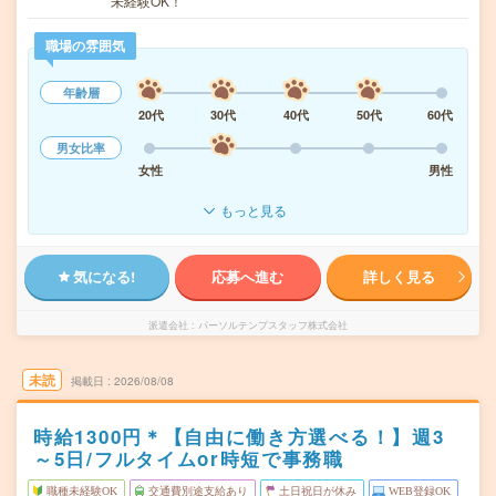
未経験OK！
職場の雰囲気
年齢層
20代
30代
40代
50代
60代
男女比率
女性
男性
もっと見る
気になる!
応募へ進む
詳しく見る
派遣会社
パーソルテンプスタッフ株式会社
未読
掲載日
2026/08/08
時給1300円＊【自由に働き方選べる！】週3
～5日/フルタイムor時短で事務職
職種未経験OK
交通費別途支給あり
土日祝日が休み
WEB登録OK