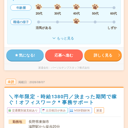
年齢層
20代
30代
40代
50代
60代
職場の様子
活気がある
しずか
もっと見る
気になる!
応募へ進む
詳しく見る
派遣会社
パーソルテンプスタッフ株式会社
未読
掲載日
2026/08/07
＼半年限定・時給1380円／決まった期間で稼
ぐ！オフィスワーク＊事務サポート
交通費別途支給あり
土日祝日が休み
WEB登録OK
派遣
長野県東御市
勤務地
滋野駅から徒歩20分