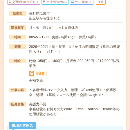
交通費別途支給あり
土日祝日が休み
WEB登録OK
派遣
長野県塩尻市
勤務地
広丘駅から徒歩15分
月～金（週5日） ※土日祝休み
曜日頻度
08:45～17:30(実働7時間45分 休憩1時間)
時間
2026年09月上旬～長期 約4か月の期間限定（延長の可能
期間
性あり） ※9月～！
時給1350円～1400円 月収例 209,250円～217,000円+残
時給
業代
交通費
全額支給
＊各種情報のデータ入力・整理 ※Excel使用！＊伝票照
仕事内容
会・処理 ※基幹システム使用＊会議への参加＊…
英語力不要
応募資格
事務経験をお持ちの方Word・Excel・outlook・teams等の
使用経験がある方
職場の雰囲気