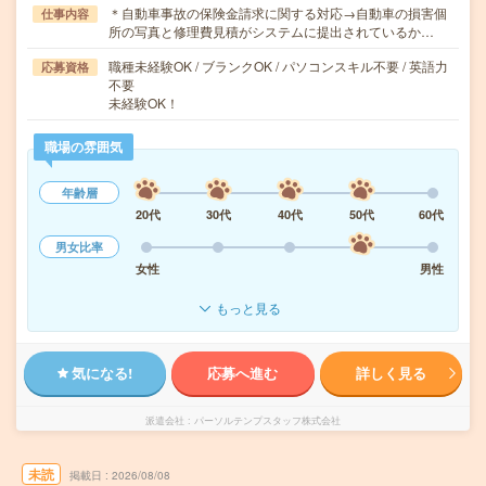
＊自動車事故の保険金請求に関する対応→自動車の損害個
仕事内容
所の写真と修理費見積がシステムに提出されているか…
職種未経験OK / ブランクOK / パソコンスキル不要 / 英語力
応募資格
不要
未経験OK！
職場の雰囲気
年齢層
20代
30代
40代
50代
60代
男女比率
女性
男性
もっと見る
気になる!
応募へ進む
詳しく見る
派遣会社
パーソルテンプスタッフ株式会社
未読
掲載日
2026/08/08