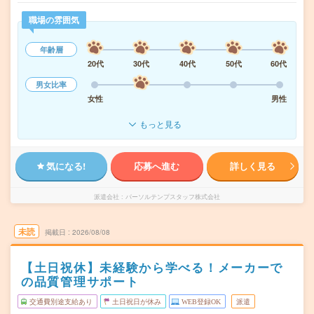
職場の雰囲気
年齢層
20代
30代
40代
50代
60代
男女比率
女性
男性
もっと見る
気になる!
応募へ進む
詳しく見る
派遣会社
パーソルテンプスタッフ株式会社
未読
掲載日
2026/08/08
【土日祝休】未経験から学べる！メーカーで
の品質管理サポート
交通費別途支給あり
土日祝日が休み
WEB登録OK
派遣