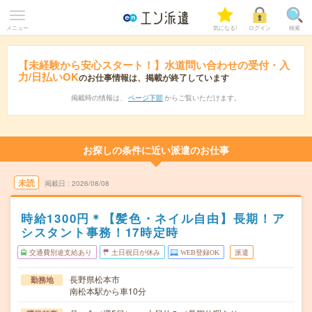
メニュー
気になる!
ログイン
検索
【未経験から安心スタート！】水道問い合わせの受付・入
力/日払いOK
のお仕事情報は、掲載が終了しています
掲載時の情報は、
ページ下部
からご覧いただけます。
お探しの条件に近い派遣のお仕事
未読
掲載日
2026/08/08
時給1300円＊【髪色・ネイル自由】長期！ア
シスタント事務！17時定時
交通費別途支給あり
土日祝日が休み
WEB登録OK
派遣
長野県松本市
勤務地
南松本駅から車10分