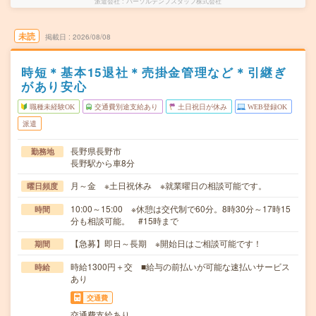
派遣会社
パーソルテンプスタッフ株式会社
未読
掲載日
2026/08/08
時短＊基本15退社＊売掛金管理など＊引継ぎ
があり安心
職種未経験OK
交通費別途支給あり
土日祝日が休み
WEB登録OK
派遣
長野県長野市
勤務地
長野駅から車8分
月～金 ※土日祝休み ※就業曜日の相談可能です。
曜日頻度
10:00～15:00 ※休憩は交代制で60分。8時30分～17時15
時間
分も相談可能。 #15時まで
【急募】即日～長期 ※開始日はご相談可能です！
期間
時給1300円＋交 ■給与の前払いが可能な速払いサービス
時給
あり
交通費
交通費支給あり