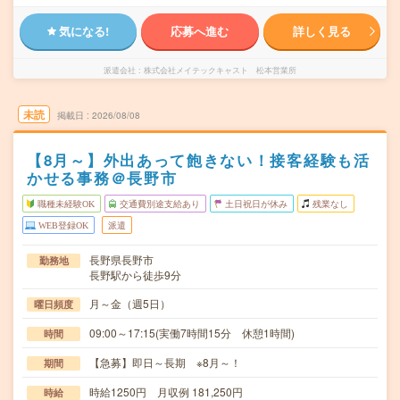
気になる!
応募へ進む
詳しく見る
派遣会社
株式会社メイテックキャスト 松本営業所
未読
掲載日
2026/08/08
【8月～】外出あって飽きない！接客経験も活
かせる事務＠長野市
職種未経験OK
交通費別途支給あり
土日祝日が休み
残業なし
WEB登録OK
派遣
長野県長野市
勤務地
長野駅から徒歩9分
月～金（週5日）
曜日頻度
09:00～17:15(実働7時間15分 休憩1時間)
時間
【急募】即日～長期 ※8月～！
期間
時給1250円 月収例 181,250円
時給