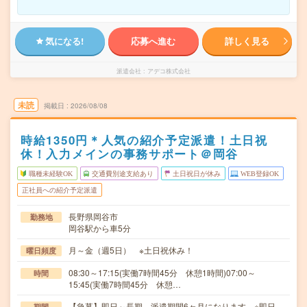
気になる!
応募へ進む
詳しく見る
派遣会社
アデコ株式会社
未読
掲載日
2026/08/08
時給1350円＊人気の紹介予定派遣！土日祝
休！入力メインの事務サポート＠岡谷
職種未経験OK
交通費別途支給あり
土日祝日が休み
WEB登録OK
正社員への紹介予定派遣
長野県岡谷市
勤務地
岡谷駅から車5分
月～金（週5日） ※土日祝休み！
曜日頻度
08:30～17:15(実働7時間45分 休憩1時間)07:00～
時間
15:45(実働7時間45分 休憩…
【急募】即日～長期 派遣期間6ヶ月になります ※即日
期間