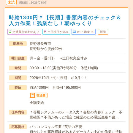
未読
掲載日
2026/08/07
時給1300円＊【長期】書類内容のチェック＆
入力作業！残業なし！朝ゆっくり
交通費別途支給あり
土日祝日が休み
WEB登録OK
派遣
長野県長野市
勤務地
長野駅から徒歩20分
月～金（週5日） ※土日祝完全休み
曜日頻度
09:30～18:00(実働7時間30分 休憩1時間)
時間
2026年10月上旬～長期 ※10月～！
期間
時給1300円 月収例 195,000円
時給
交通費
全額支給
＊専用システムへのデータ入力＊書類の内容チェック・不
仕事内容
備確認＊不備があった場合に確認のため電話連絡＊書…
パソコンスキル不要 / 英語力不要
応募資格
何かしらの事務経験がある方データ入力中心の作業に抵抗