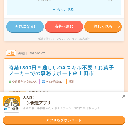
もっと見る
気になる!
応募へ進む
詳しく見る
派遣会社
パーソルテンプスタッフ株式会社
未読
掲載日
2026/08/07
時給1300円＊難しいOAスキル不要！お菓子
メーカーでの事務サポート＠上田市
交通費別途支給あり
WEB登録OK
派遣
長野県上田市
勤務地
神畑駅から車5分／大学前(長野県)駅から車5分
大人気！
エン派遣アプリ
月～金（週5日） ※会社カレンダーあり（月1～2回土曜出
曜日頻度
派遣のお仕事情報がたくさん！プッシュ通知で受け取ろう！
勤、土曜出勤が無い月もあります）
アプリをダウンロード
08:00～17:00(実働7時間45分 休憩1時間15分)※休憩時間
時間
は午前15分、昼45分、午後1…