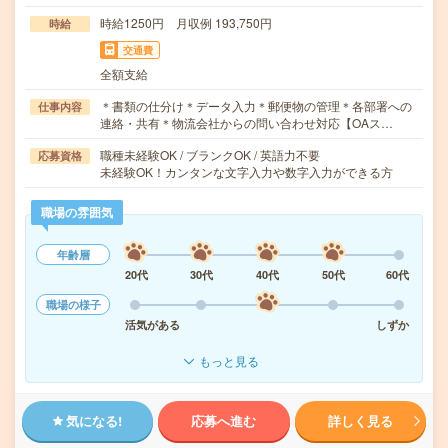
時給1250円 月収例 193,750円
時給
交通費
全額支給
＊書類の仕分け＊データ入力＊郵便物の管理＊各部署への
仕事内容
連絡・共有＊物流会社からの問い合わせ対応【OAス…
職種未経験OK / ブランクOK / 英語力不要
応募資格
未経験OK！カンタンな文字入力や数字入力ができる方
職場の雰囲気
年齢層
20代
30代
40代
50代
60代
職場の様子
活気がある
しずか
もっと見る
気になる!
応募へ進む
詳しく見る