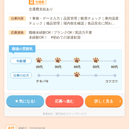
交通費
交通費支給あり
＊事務・データ入力｜品質管理｜帳票チェック｜庫内温度
仕事内容
チェック｜備品管理｜場内衛生確認｜食品安全に関わ…
職種未経験OK / ブランクOK / 英語力不要
応募資格
未経験OK！ #初めての派遣歓迎
職場の雰囲気
年齢層
20代
30代
40代
50代
60代
仕事の仕方
テキパキ
コツコツ
気になる!
応募へ進む
詳しく見る
派遣会社
株式会社スタッフサービス
未読
掲載日
2026/08/08