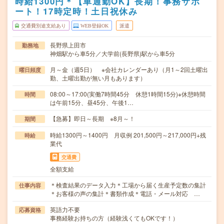
時給1300円＊【車通勤OK】長期！事務サポ
ート！17時定時！土日祝休み
交通費別途支給あり
WEB登録OK
派遣
長野県上田市
勤務地
神畑駅から車5分／大学前(長野県)駅から車5分
月～金（週5日） ※会社カレンダーあり（月1～2回土曜出
曜日頻度
勤、土曜出勤が無い月もあります）
08:00～17:00(実働7時間45分 休憩1時間15分)※休憩時間
時間
は午前15分、昼45分、午後1…
【急募】即日～長期 ※8月～！
期間
時給1300円～1400円 月収例 201,500円～217,000円+残
時給
業代
交通費
全額支給
＊検査結果のデータ入力＊工場から届く生産予定数の集計
仕事内容
＊お客様の声の集計＊書類作成＊電話・メール対応 …
英語力不要
応募資格
事務経験お持ちの方（経験浅くてもOKです！）