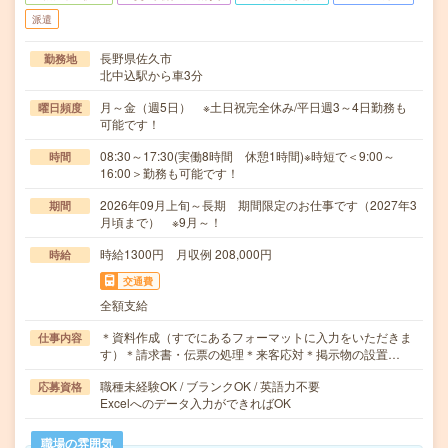
派遣
長野県佐久市
勤務地
北中込駅から車3分
月～金（週5日） ※土日祝完全休み/平日週3～4日勤務も
曜日頻度
可能です！
08:30～17:30(実働8時間 休憩1時間)※時短で＜9:00～
時間
16:00＞勤務も可能です！
2026年09月上旬～長期 期間限定のお仕事です（2027年3
期間
月頃まで） ※9月～！
時給1300円 月収例 208,000円
時給
交通費
全額支給
＊資料作成（すでにあるフォーマットに入力をいただきま
仕事内容
す）＊請求書・伝票の処理＊来客応対＊掲示物の設置…
職種未経験OK / ブランクOK / 英語力不要
応募資格
Excelへのデータ入力ができればOK
職場の雰囲気