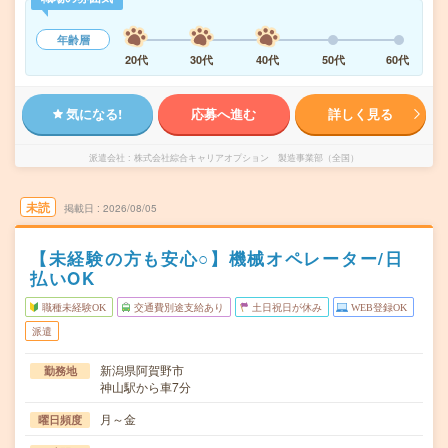
年齢層
20代
30代
40代
50代
60代
気になる!
応募へ進む
詳しく見る
派遣会社
株式会社綜合キャリアオプション 製造事業部（全国）
未読
掲載日
2026/08/05
【未経験の方も安心○】機械オペレーター/日
払いOK
職種未経験OK
交通費別途支給あり
土日祝日が休み
WEB登録OK
派遣
新潟県阿賀野市
勤務地
神山駅から車7分
月～金
曜日頻度