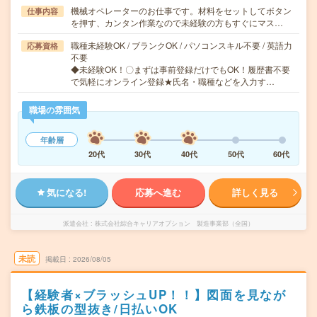
機械オペレーターのお仕事です。材料をセットしてボタン
仕事内容
を押す、カンタン作業なので未経験の方もすぐにマス…
職種未経験OK / ブランクOK / パソコンスキル不要 / 英語力
応募資格
不要
◆未経験OK！〇まずは事前登録だけでもOK！履歴書不要
で気軽にオンライン登録★氏名・職種などを入力す…
職場の雰囲気
年齢層
20代
30代
40代
50代
60代
気になる!
応募へ進む
詳しく見る
派遣会社
株式会社綜合キャリアオプション 製造事業部（全国）
未読
掲載日
2026/08/05
【経験者×ブラッシュUP！！】図面を見なが
ら鉄板の型抜き/日払いOK