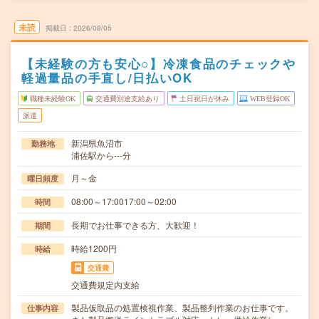
未読
掲載日
2026/08/05
【未経験の方も安心○】冷凍食品のチェックや
軽過量品の手直し/日払いOK
職種未経験OK
交通費別途支給あり
土日祝日が休み
WEB登録OK
派遣
新潟県魚沼市
勤務地
浦佐駅から---分
月～金
曜日頻度
08:00～17:0017:00～02:00
時間
長期でお仕事できる方、大歓迎！
期間
時給1200円
時給
交通費
交通費規定内支給
製品仮取品の処置検視作業、製品整列作業のお仕事です。
仕事内容