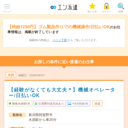
メニュー
気になる!
ログイン
検索
【時給1230円】ゴム製品作りでの機械操作/日払いOK
のお仕
事情報は、掲載が終了しています
掲載時の情報は、
ページ下部
からご覧いただけます。
お探しの条件に近い派遣のお仕事
未読
掲載日
2026/08/07
【経験がなくても大丈夫＊】機械オペレータ
ー/日払いOK
職種未経験OK
交通費別途支給あり
WEB登録OK
派遣
新潟県阿賀野市
勤務地
水原駅から車20分