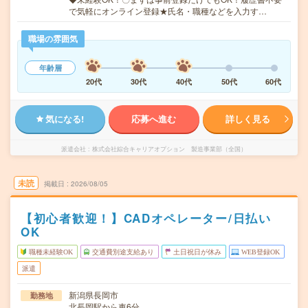
で気軽にオンライン登録★氏名・職種などを入力す…
職場の雰囲気
年齢層
20代
30代
40代
50代
60代
気になる!
応募へ進む
詳しく見る
派遣会社
株式会社綜合キャリアオプション 製造事業部（全国）
未読
掲載日
2026/08/05
【初心者歓迎！】CADオペレーター/日払い
OK
職種未経験OK
交通費別途支給あり
土日祝日が休み
WEB登録OK
派遣
新潟県長岡市
勤務地
北長岡駅から車6分