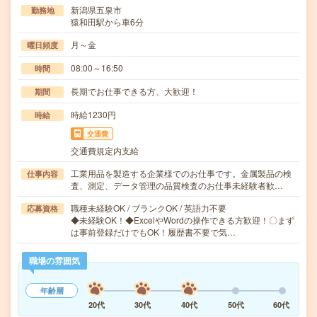
新潟県五泉市
勤務地
猿和田駅から車6分
月～金
曜日頻度
08:00～16:50
時間
長期でお仕事できる方、大歓迎！
期間
時給1230円
時給
交通費
交通費規定内支給
工業用品を製造する企業様でのお仕事です。金属製品の検
仕事内容
査、測定、データ管理の品質検査のお仕事未経験者歓…
職種未経験OK / ブランクOK / 英語力不要
応募資格
◆未経験OK！◆ExcelやWordの操作できる方歓迎！〇まず
は事前登録だけでもOK！履歴書不要で気…
職場の雰囲気
年齢層
20代
30代
40代
50代
60代