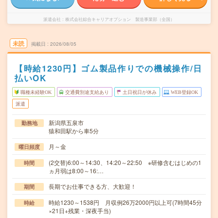
派遣会社
株式会社綜合キャリアオプション 製造事業部（全国）
未読
掲載日
2026/08/05
【時給1230円】ゴム製品作りでの機械操作/日
払いOK
職種未経験OK
交通費別途支給あり
土日祝日が休み
WEB登録OK
派遣
新潟県五泉市
勤務地
猿和田駅から車5分
月～金
曜日頻度
(2交替)6:00～14:30、14:20～22:50 ※研修含むはじめの1
時間
ヵ月弱は8:00～16:…
長期でお仕事できる方、大歓迎！
期間
時給1230～1538円 月収例26万2000円以上可(7時間45分
時給
×21日+残業・深夜手当)