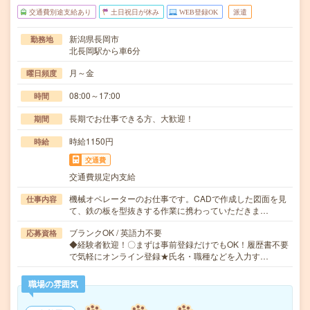
交通費別途支給あり
土日祝日が休み
WEB登録OK
派遣
新潟県長岡市
勤務地
北長岡駅から車6分
月～金
曜日頻度
08:00～17:00
時間
長期でお仕事できる方、大歓迎！
期間
時給1150円
時給
交通費
交通費規定内支給
機械オペレーターのお仕事です。CADで作成した図面を見
仕事内容
て、鉄の板を型抜きする作業に携わっていただきま…
ブランクOK / 英語力不要
応募資格
◆経験者歓迎！〇まずは事前登録だけでもOK！履歴書不要
で気軽にオンライン登録★氏名・職種などを入力す…
職場の雰囲気