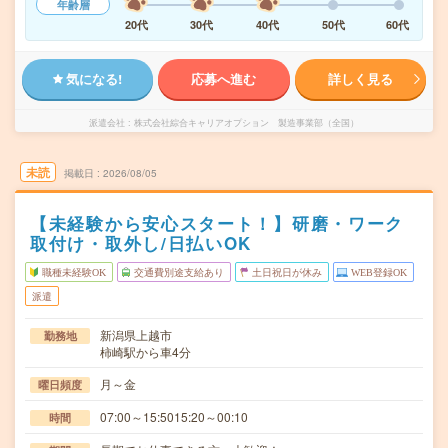
年齢層
20代
30代
40代
50代
60代
気になる!
応募へ進む
詳しく見る
派遣会社
株式会社綜合キャリアオプション 製造事業部（全国）
未読
掲載日
2026/08/05
【未経験から安心スタート！】研磨・ワーク
取付け・取外し/日払いOK
職種未経験OK
交通費別途支給あり
土日祝日が休み
WEB登録OK
派遣
新潟県上越市
勤務地
柿崎駅から車4分
月～金
曜日頻度
07:00～15:5015:20～00:10
時間