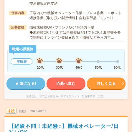
交通費規定内支給
工場内での機械オペレーター作業・プレス作業・ロボット
仕事内容
溶接作業【取り扱い製品情報】自動車部品「モノづく…
職種未経験OK / ブランクOK / 英語力不要
応募資格
◆未経験OK！〇まずは事前登録だけでもOK！履歴書不要
で気軽にオンライン登録★氏名・職種などを入力す…
職場の雰囲気
年齢層
20代
30代
40代
50代
60代
気になる!
応募へ進む
詳しく見る
派遣会社
株式会社綜合キャリアオプション 製造事業部（全国）
未読
掲載日
2026/08/05
【経験不問！未経験○】機械オペレーター/日
払いOK