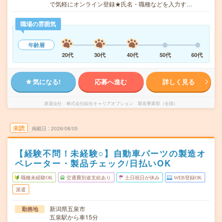
で気軽にオンライン登録★氏名・職種などを入力す…
職場の雰囲気
年齢層
20代
30代
40代
50代
60代
気になる!
応募へ進む
詳しく見る
派遣会社
株式会社綜合キャリアオプション 製造事業部（全国）
未読
掲載日
2026/08/05
【経験不問！未経験○】自動車パーツの製造オ
ペレーター・製品チェック/日払いOK
職種未経験OK
交通費別途支給あり
土日祝日が休み
WEB登録OK
派遣
新潟県五泉市
勤務地
五泉駅から車15分