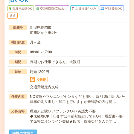
職種未経験OK
交通費別途支給あり
土日祝日が休み
WEB登録OK
派遣
新潟県長岡市
勤務地
前川駅から車5分
月～金
曜日頻度
08:00～17:00
時間
長期でお仕事できる方、大歓迎！
期間
時給1200円
時給
交通費
交通費規定内支給
NC旋盤やマシニングセンタなどを用い、設計図に基づいた
仕事内容
歯車の削り出し・加工を行いますが未経験の方は簡…
職種未経験OK / ブランクOK / 英語力不要
応募資格
◆未経験OK！〇まずは事前登録だけでもOK！履歴書不要
で気軽にオンライン登録★氏名・職種などを入力す…
職場の雰囲気