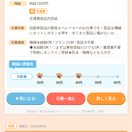
時給1220円
時給
交通費
交通費規定内支給
自動車部品の製造オペレーターのお仕事です！部品を機械
仕事内容
にセットしボタンを押す、出てきた製品に傷がないか…
職種未経験OK / ブランクOK / 英語力不要
応募資格
◆未経験OK！〇まずは事前登録だけでもOK！履歴書不要
で気軽にオンライン登録★氏名・職種などを入力す…
職場の雰囲気
年齢層
20代
30代
40代
50代
60代
気になる!
応募へ進む
詳しく見る
派遣会社
株式会社綜合キャリアオプション 製造事業部（全国）
未読
掲載日
2026/08/05