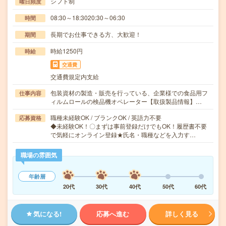
シフト制
曜日頻度
08:30～18:3020:30～06:30
時間
長期でお仕事できる方、大歓迎！
期間
時給1250円
時給
交通費
交通費規定内支給
包装資材の製造・販売を行っている、企業様での食品用フ
仕事内容
ィルムロールの検品機オペレーター【取扱製品情報】…
職種未経験OK / ブランクOK / 英語力不要
応募資格
◆未経験OK！〇まずは事前登録だけでもOK！履歴書不要
で気軽にオンライン登録★氏名・職種などを入力す…
職場の雰囲気
年齢層
20代
30代
40代
50代
60代
気になる!
応募へ進む
詳しく見る