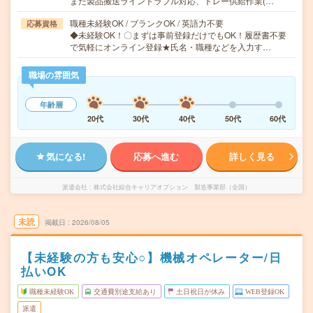
また製品搬送ライントラブル対応、トレー供給作業(…
職種未経験OK / ブランクOK / 英語力不要
応募資格
◆未経験OK！〇まずは事前登録だけでもOK！履歴書不要
で気軽にオンライン登録★氏名・職種などを入力す…
職場の雰囲気
年齢層
20代
30代
40代
50代
60代
気になる!
応募へ進む
詳しく見る
派遣会社
株式会社綜合キャリアオプション 製造事業部（全国）
未読
掲載日
2026/08/05
【未経験の方も安心○】機械オペレーター/日
払いOK
職種未経験OK
交通費別途支給あり
土日祝日が休み
WEB登録OK
派遣