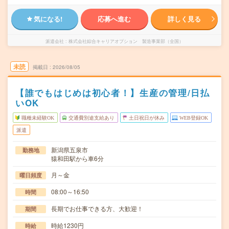
気になる!
応募へ進む
詳しく見る
派遣会社
株式会社綜合キャリアオプション 製造事業部（全国）
未読
掲載日
2026/08/05
【誰でもはじめは初心者！】生産の管理/日払
いOK
職種未経験OK
交通費別途支給あり
土日祝日が休み
WEB登録OK
派遣
新潟県五泉市
勤務地
猿和田駅から車6分
月～金
曜日頻度
08:00～16:50
時間
長期でお仕事できる方、大歓迎！
期間
時給1230円
時給