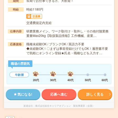
長期でお仕事できる方、大歓迎！
期間
時給1180円
時給
交通費
交通費規定内支給
研磨業務メイン。ワーク取付け・取外し・その他付随業務
仕事内容
重量Max20kg【取扱製品情報】工作機械、産業…
職種未経験OK / ブランクOK / 英語力不要
応募資格
◆未経験OK！〇まずは事前登録だけでもOK！履歴書不要
で気軽にオンライン登録★氏名・職種などを入力す…
職場の雰囲気
年齢層
20代
30代
40代
50代
60代
気になる!
応募へ進む
詳しく見る
派遣会社
株式会社綜合キャリアオプション 製造事業部（全国）