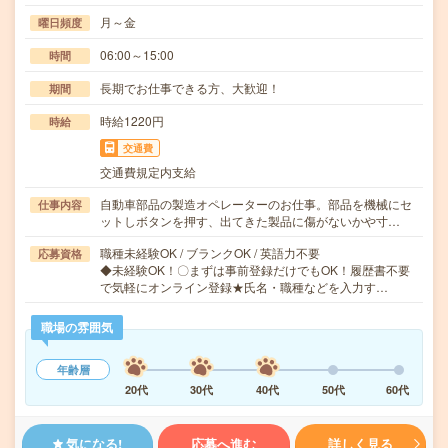
月～金
曜日頻度
06:00～15:00
時間
長期でお仕事できる方、大歓迎！
期間
時給1220円
時給
交通費
交通費規定内支給
自動車部品の製造オペレーターのお仕事。部品を機械にセ
仕事内容
ットしボタンを押す、出てきた製品に傷がないかや寸…
職種未経験OK / ブランクOK / 英語力不要
応募資格
◆未経験OK！〇まずは事前登録だけでもOK！履歴書不要
で気軽にオンライン登録★氏名・職種などを入力す…
職場の雰囲気
年齢層
20代
30代
40代
50代
60代
気になる!
応募へ進む
詳しく見る