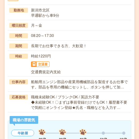
新潟市北区
勤務地
早通駅から車9分
月～金
曜日頻度
08:20～17:30
時間
長期でお仕事できる方、大歓迎！
期間
時給1220円
時給
交通費
交通費規定内支給
船舶用エンジン部品や産業用機械部品を製造するお仕事で
仕事内容
す。部品を専用の機械にセットし、ボタンを押して加…
職種未経験OK / ブランクOK / 英語力不要
応募資格
◆未経験OK！〇まずは事前登録だけでもOK！履歴書不要
で気軽にオンライン登録★氏名・職種などを入力す…
職場の雰囲気
年齢層