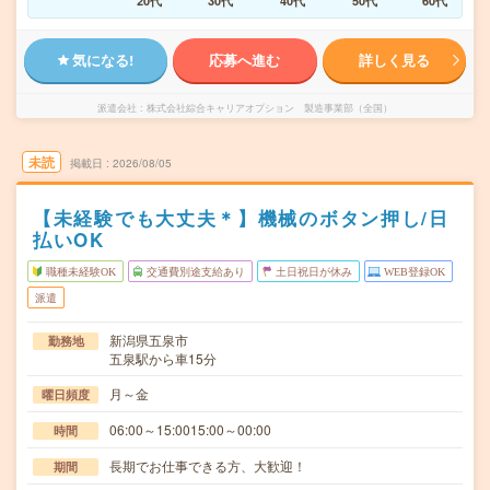
20代
30代
40代
50代
60代
気になる!
応募へ進む
詳しく見る
派遣会社
株式会社綜合キャリアオプション 製造事業部（全国）
未読
掲載日
2026/08/05
【未経験でも大丈夫＊】機械のボタン押し/日
払いOK
職種未経験OK
交通費別途支給あり
土日祝日が休み
WEB登録OK
派遣
新潟県五泉市
勤務地
五泉駅から車15分
月～金
曜日頻度
06:00～15:0015:00～00:00
時間
長期でお仕事できる方、大歓迎！
期間