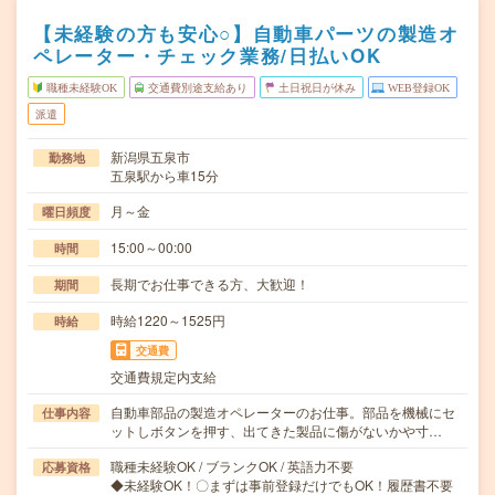
【未経験の方も安心○】自動車パーツの製造オ
ペレーター・チェック業務/日払いOK
職種未経験OK
交通費別途支給あり
土日祝日が休み
WEB登録OK
派遣
新潟県五泉市
勤務地
五泉駅から車15分
月～金
曜日頻度
15:00～00:00
時間
長期でお仕事できる方、大歓迎！
期間
時給1220～1525円
時給
交通費
交通費規定内支給
自動車部品の製造オペレーターのお仕事。部品を機械にセ
仕事内容
ットしボタンを押す、出てきた製品に傷がないかや寸…
職種未経験OK / ブランクOK / 英語力不要
応募資格
◆未経験OK！〇まずは事前登録だけでもOK！履歴書不要