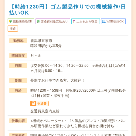
【時給1230円】ゴム製品作りでの機械操作/日
払いOK
職種未経験OK
交通費別途支給あり
土日祝日が休み
WEB登録OK
派遣
新潟県五泉市
勤務地
猿和田駅から車5分
月～金
曜日頻度
(2交替)6:00～14:30、14:20～22:50 ※研修含むはじめの1
時間
ヵ月弱は8:00～16:…
長期でお仕事できる方、大歓迎！
期間
時給1230～1538円 月収例26万2000円以上可(7時間45分
時給
×21日+残業・深夜手当)
交通費
交通費規定内支給
<機械オペレーター>・ゴム製品のプレス・加硫成形・バレ
仕事内容
ル研磨作業など慣れてきたら機械を何台か掛け持ち…
職種未経験OK / ブランクOK / パソコンスキル不要 / 英語力
応募資格