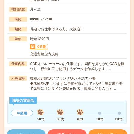
月～金
曜日頻度
08:00～17:00
時間
長期でお仕事できる方、大歓迎！
期間
時給1200円
時給
交通費
交通費規定内支給
CADオペレーターのお仕事です。図面を見ながらCADを操
仕事内容
作し、板金加工で使用するデータを作成します。…
職種未経験OK / ブランクOK / 英語力不要
応募資格
◆未経験OK！〇まずは事前登録だけでもOK！履歴書不要
で気軽にオンライン登録★氏名・職種などを入力す…
職場の雰囲気
年齢層
20代
30代
40代
50代
60代