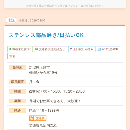
派遣会社
株式会社綜合キャリアオプション 製造事業部（全国）
未読
掲載日
2026/08/05
ステンレス部品磨き/日払いOK
職種未経験OK
交通費別途支給あり
土日祝日が休み
WEB登録OK
派遣
新潟県上越市
勤務地
柿崎駅から車10分
月～金
曜日頻度
(2交替)7:00～15:30、15:20～23:50
時間
長期でお仕事できる方、大歓迎！
期間
時給1110～1388円
時給
交通費
交通費規定内支給