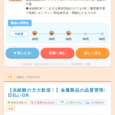
不要
◆未経験OK！〇まずは事前登録だけでもOK！履歴書不要
で気軽にオンライン登録★氏名・職種などを入力す…
職場の雰囲気
年齢層
20代
30代
40代
50代
60代
気になる!
応募へ進む
詳しく見る
派遣会社
株式会社綜合キャリアオプション 製造事業部（全国）
未読
掲載日
2026/08/05
【未経験の方大歓迎！】金属製品の品質管理/
日払いOK
職種未経験OK
交通費別途支給あり
土日祝日が休み
WEB登録OK
派遣