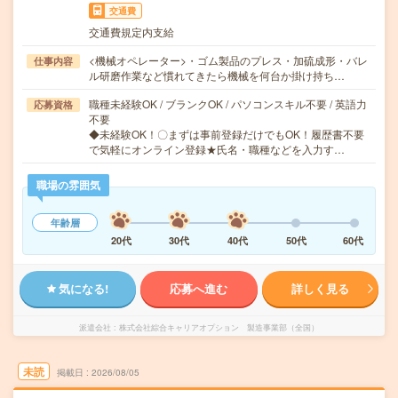
交通費
交通費規定内支給
<機械オペレーター>・ゴム製品のプレス・加硫成形・バレ
仕事内容
ル研磨作業など慣れてきたら機械を何台か掛け持ち…
職種未経験OK / ブランクOK / パソコンスキル不要 / 英語力
応募資格
不要
◆未経験OK！〇まずは事前登録だけでもOK！履歴書不要
で気軽にオンライン登録★氏名・職種などを入力す…
職場の雰囲気
年齢層
20代
30代
40代
50代
60代
気になる!
応募へ進む
詳しく見る
派遣会社
株式会社綜合キャリアオプション 製造事業部（全国）
未読
掲載日
2026/08/05