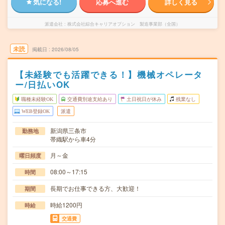
気になる!
応募へ進む
詳しく見る
派遣会社
株式会社綜合キャリアオプション 製造事業部（全国）
未読
掲載日
2026/08/05
【未経験でも活躍できる！】機械オペレータ
ー/日払いOK
職種未経験OK
交通費別途支給あり
土日祝日が休み
残業なし
WEB登録OK
派遣
新潟県三条市
勤務地
帯織駅から車4分
月～金
曜日頻度
08:00～17:15
時間
長期でお仕事できる方、大歓迎！
期間
時給1200円
時給
交通費