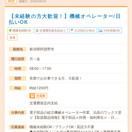
未読
掲載日
2026/08/05
【未経験の方大歓迎！】機械オペレーター/日
払いOK
職種未経験OK
交通費別途支給あり
土日祝日が休み
WEB登録OK
派遣
新潟県阿賀野市
勤務地
月～金
曜日頻度
08:00～17:00
時間
長期でお仕事できる方、大歓迎！
期間
時給1200円
時給
交通費
交通費規定内支給
電子部品の組立機械オペレーター作業、治具のワックス塗
仕事内容
り【取扱製品情報】電子部品≪待遇・福利厚生≫・日…
職種未経験OK / ブランクOK / 英語力不要
応募資格
◆未経験OK！〇まずは事前登録だけでもOK！履歴書不要