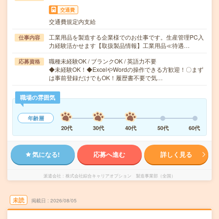
交通費
交通費規定内支給
工業用品を製造する企業様でのお仕事です。生産管理PC入
仕事内容
力経験活かせます【取扱製品情報】工業用品≪待遇…
職種未経験OK / ブランクOK / 英語力不要
応募資格
◆未経験OK！◆ExcelやWordの操作できる方歓迎！〇まず
は事前登録だけでもOK！履歴書不要で気…
職場の雰囲気
年齢層
20代
30代
40代
50代
60代
気になる!
応募へ進む
詳しく見る
派遣会社
株式会社綜合キャリアオプション 製造事業部（全国）
未読
掲載日
2026/08/05