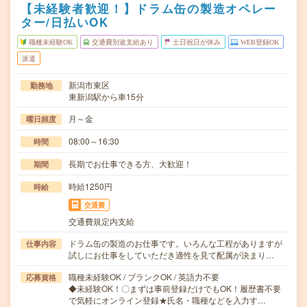
【未経験者歓迎！】ドラム缶の製造オペレー
ター/日払いOK
職種未経験OK
交通費別途支給あり
土日祝日が休み
WEB登録OK
派遣
新潟市東区
勤務地
東新潟駅から車15分
月～金
曜日頻度
08:00～16:30
時間
長期でお仕事できる方、大歓迎！
期間
時給1250円
時給
交通費
交通費規定内支給
ドラム缶の製造のお仕事です。いろんな工程がありますが
仕事内容
試しにお仕事をしていただき適性を見て配属が決まり…
職種未経験OK / ブランクOK / 英語力不要
応募資格
◆未経験OK！〇まずは事前登録だけでもOK！履歴書不要
で気軽にオンライン登録★氏名・職種などを入力す…