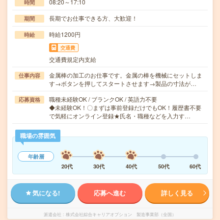
08:20～17:10
時間
長期でお仕事できる方、大歓迎！
期間
時給1200円
時給
交通費
交通費規定内支給
金属棒の加工のお仕事です。金属の棒を機械にセットしま
仕事内容
す→ボタンを押してスタートさせます→製品の寸法が…
職種未経験OK / ブランクOK / 英語力不要
応募資格
◆未経験OK！〇まずは事前登録だけでもOK！履歴書不要
で気軽にオンライン登録★氏名・職種などを入力す…
職場の雰囲気
年齢層
20代
30代
40代
50代
60代
気になる!
応募へ進む
詳しく見る
派遣会社
株式会社綜合キャリアオプション 製造事業部（全国）