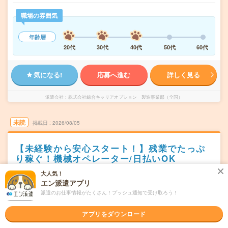
職場の雰囲気
年齢層
20代
30代
40代
50代
60代
気になる!
応募へ進む
詳しく見る
派遣会社
株式会社綜合キャリアオプション 製造事業部（全国）
未読
掲載日
2026/08/05
【未経験から安心スタート！】残業でたっぷ
り稼ぐ！機械オペレーター/日払いOK
大人気！
職種未経験OK
交通費別途支給あり
WEB登録OK
派遣
エン派遣アプリ
新潟県阿賀野市
派遣のお仕事情報がたくさん！プッシュ通知で受け取ろう！
勤務地
水原駅から車20分
アプリをダウンロード
シフト制
曜日頻度